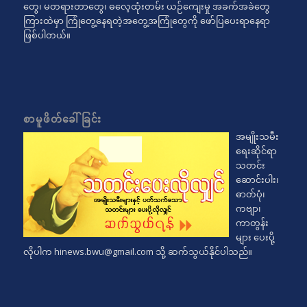
တွေ၊ မတရားတာတွေ၊ ဓလေ့ထုံးတမ်း ယဉ်ကျေးမှု အခက်အခဲတွေ
ကြားထဲမှာ ကြုံတွေ့နေရတဲ့အတွေ့အကြုံတွေကို ဖော်ပြပေးရာနေရာ
ဖြစ်ပါတယ်။
စာမူဖိတ်ခေါ်ခြင်း
အမျိုးသမီး
ရေးဆိုင်ရာ
သတင်း
ဆောင်းပါး၊
ဓာတ်ပုံ၊
ကဗျာ၊
ကာတွန်း
များ ပေးပို့
လိုပါက
hinews.bwu@gmail.com
သို့ ဆက်သွယ်နိုင်ပါသည်။