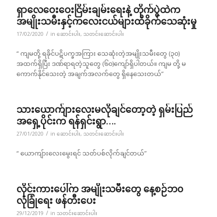
ရှာလေဝေးဝေးငြိမ်းချမ်းရေးနဲ့ တိုက်ပွဲထဲက
အမျိုးသမီးနှင့်ကလေးငယ်များထိခိုက်သေဆုံးမှု
/
17/02/2020
in
ဆောင်းပါး
,
သတင်းဆောင်းပါး
“ ကျမတို့ ရခိုင်ပဋိပက္ခအကြား သေဆုံးတဲ့အမျိုးသမီးတွေ (၃၀)
အထက်ရှိပြီး ဒဏ်ရာရတဲ့သူတွေ (၆၀)ကျော်ရှိပါတယ်။ ကျမ တို့ မ
ကောက်နိုင်သေးတဲ့ အချက်အလက်တွေ ရှိနေသေးတယ်”
သားယောက်ျားလေးမလိုချင်တော့တဲ့ ရှမ်းပြည်
အရှေ့ပိုင်းက ရန်ရှင်းရွာ….
/
27/01/2020
in
ဆောင်းပါး
,
သတင်းဆောင်းပါး
“ ယောကျ်ားလေးမွေးရင် သတ်ပစ်လိုက်ချင်တယ်”
လိုင်းကားပေါ်က အမျိုးသမီးတွေ နေ့စဉ်ဘ၀
လုံခြုံရေး ဖန်တီးပေး
/
29/12/2019
in
သတင်းဆောင်းပါး