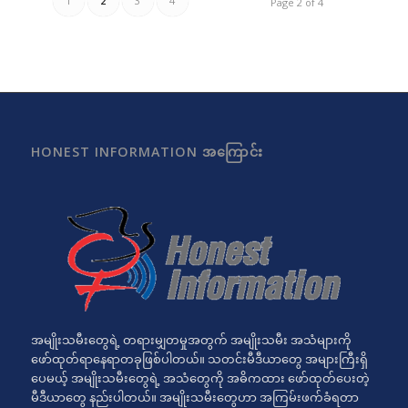
1
2
3
4
Page 2 of 4
HONEST INFORMATION အကြောင်း
အမျိုးသမီးတွေရဲ့ တရားမျှတမှုအတွက် အမျိုးသမီး အသံများကို
ဖော်ထုတ်ရာနေရာတခုဖြစ်ပါတယ်။ သတင်းမီဒီယာတွေ အများကြီးရှိ
ပေမယ့် အမျိုးသမီးတွေရဲ့ အသံတွေကို အဓိကထား ဖော်ထုတ်ပေးတဲ့
မီဒီယာတွေ နည်းပါတယ်။ အမျိုးသမီးတွေဟာ အကြမ်းဖက်ခံရတာ