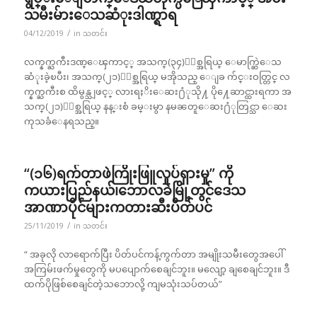
သမီးမ်ားေသဆံုးဒါဏ္ရာရ
/
04/12/2019
in
သတင်း
လက္နက္ႀကီးဒဏ္ေၾကာင့္ အသက္(၃၄)ႏွစ္အရြယ္ ေမာက္ဆြဲေသ
ဆံုးခဲ့ၿပီး၊ အသက္(၂၁)ႏွစ္အရြယ္ မအိုသည္ ေျခ က်င္းဝတ္တြင္ လ
က္နက္ႀကီးစ ထိမွန္သျဖင့္ လားရႈိးေဆး႐ံုသို႔ ပို႔ေဆာင္ထားရကာ အ
သက္(၂၁)ႏွစ္အရြယ္ နန္းစံ ခမ္းမွာ နမၼတူေဆး႐ံုတြင္သာ ေဆး
ကုသခံေနရသည္။
“(၁၆)ရက်တာဖဲကြိုးဖြူလှုပ်ရှားမှု” ကို
ကယားပြည်နယ်၊ဘောလခဲမြို့တွင်ဒေသ
အာဏာပိုင်များကတားဆီးပိတ်ပင်
/
25/11/2019
in
သတင်း
“ အခုလို လာရောက်ပြီး ပိတ်ပင်ကန့်ကွက်တာ အမျိုးသမီးတွေအပေါ်
အကြမ်းဖက်မှုတွေကို မပပျောက်စေချင်ဘူး။ မလျော့ ချစေချင်ဘူး။ ဒီ
ထက်ပိုဖြစ်စေချင်တဲ့သဘောလို့ ကျမသုံးသပ်တယ်”