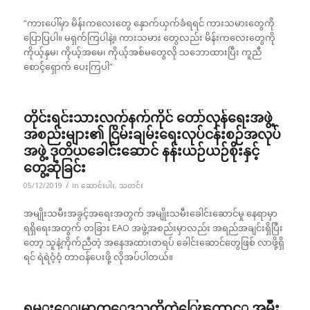
“ကားပေါ်မှာ မိန်းကလေးတွေ နှောက်ယှက်ခံရရင် ကားသမားတွေကို
ပြောပြပါ။ မရှက်ကြပါနဲ့။ ကားသမား တွေလည်း မိန်းကလေးတွေကို
ကိုယ့်နှမ၊ ကိုယ့်အမေ၊ ကိုယ့်အစ်မတွေလို သဘောထားပြီး ကူညီ
စောင့်ရှောက် ပေးကြပါ”
တိုင်းရင်းသားလက်နက်ကိုင် တော်လှန်ရေးအဖွဲ့
အစည်းများ၏ ငြိမ်းချမ်းရေးလုပ်ငန်းစဉ်အလုပ်
အဖွဲ့ ဒုတိယခေါင်းဆောင် နန်းယဉ်ယဉ်စိုးနှင့်
တွေ့ဆုံခြင်း
/
05/12/2019
in
ဆောင်းပါး
,
သတင်း
အမျိုးသမီးအခွင့်အရေးအတွက် အမျိုးသမီးခေါင်းဆောင်မှု နေရာမှာ
ရရှိရေးအတွက် တခြား EAO အဖွဲ့အစည်းမှာလည်း အရည်အချင်းရှိပြီး
တော့ သူနဲ့ကိုက်ညီတဲ့ အနေအထားတရပ် ခေါင်းဆောင်တွေဖြစ် လာဖို့ရှိ
ရင် ရဲရဲဝံ့ဝံ့ တာဝန်ပေးဖို့ လိုအပ်ပါတယ်။
ရွမ္းေျမာက္ေဒသတိုက္ပဲြေၾကာင့္ အမ်ဳိး