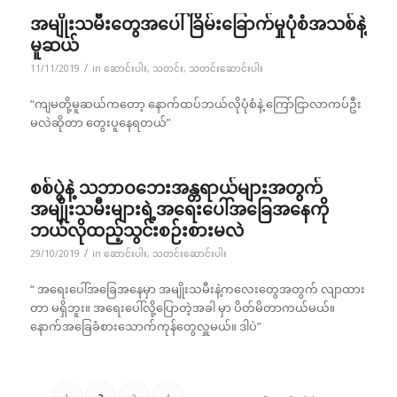
အမျိုးသမီးတွေအပေါ် ခြိမ်းခြောက်မှုပုံစံအသစ်နဲ့
မူဆယ်
/
11/11/2019
in
ဆောင်းပါး
,
သတင်း
,
သတင်းဆောင်းပါး
“ကျမတို့မူဆယ်ကတော့ နောက်ထပ်ဘယ်လိုပုံစံနဲ့ ကြော်ငြာလာကပ်ဦး
မလဲဆိုတာ တွေးပူနေရတယ်”
စစ်ပွဲနဲ့ သဘာဝဘေးအန္တရာယ်များအတွက်
အမျိုးသမီးများရဲ့အရေးပေါ်အခြေအနေကို
ဘယ်လိုထည့်သွင်းစဉ်းစားမလဲ
/
29/10/2019
in
ဆောင်းပါး
,
သတင်းဆောင်းပါး
“ အရေးပေါ်အခြေအနေမှာ အမျိုးသမီးနဲ့ကလေးတွေအတွက် လျာထား
တာ မရှိဘူး။ အရေးပေါ်လို့ပြောတဲ့အခါ မှာ ပိတ်မိတာကယ်မယ်။
နောက်အခြေခံစားသောက်ကုန်တွေလှူမယ်။ ဒါပဲ”