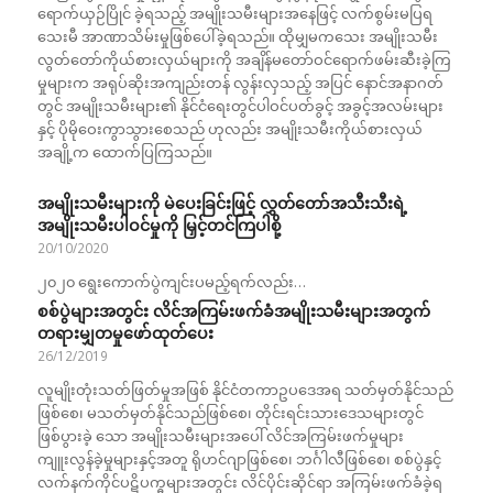
ရောက်ယှဉ်ပြိုင် ခဲ့ရသည့် အမျိုးသမီးများအနေဖြင့် လက်စွမ်းမပြရ
သေးမီ အာဏာသိမ်းမှုဖြစ်ပေါ်ခဲ့ရသည်။ ထိုမျှမကသေး အမျိုးသမီး
လွတ်တော်ကိုယ်စားလှယ်များကို အချိန်မတော်ဝင်ရောက်ဖမ်းဆီးခဲ့ကြ
မှုများက အရုပ်ဆိုးအကျည်းတန် လွန်းလှသည့် အပြင် နောင်အနာဂတ်
တွင် အမျိုးသမီးများ၏ နိုင်ငံရေးတွင်ပါဝင်ပတ်ခွင့် အခွင့်အလမ်းများ
နှင့် ပိုမိုဝေးကွာသွားစေသည် ဟုလည်း အမျိုးသမီးကိုယ်စားလှယ်
အချို့က ထောက်ပြကြသည်။
အမျိုးသမီးများကို မဲပေးခြင်းဖြင့် လွှတ်တော်အသီးသီးရဲ့
အမျိုးသမီးပါဝင်မှုကို မြှင့်တင်ကြပါစို့
20/10/2020
၂၀၂၀ ရွေးကောက်ပွဲကျင်းပမည့်ရက်လည်း…
စစ်ပွဲများအတွင်း လိင်အကြမ်းဖက်ခံအမျိုးသမီးများအတွက်
တရားမျှတမှုဖော်ထုတ်ပေး
26/12/2019
လူမျိုးတုံးသတ်ဖြတ်မှုအဖြစ် နိုင်ငံတကာဥပဒေအရ သတ်မှတ်နိုင်သည်
ဖြစ်စေ၊ မသတ်မှတ်နိုင်သည်ဖြစ်စေ၊ တိုင်းရင်းသားဒေသများတွင်
ဖြစ်ပွားခဲ့ သော အမျိုးသမီးများအပေါ် လိင်အကြမ်းဖက်မှုများ
ကျူးလွန်ခဲ့မှုများနှင့်အတူ ရိုဟင်ဂျာဖြစ်စေ၊ ဘင်္ဂါလီဖြစ်စေ၊ စစ်ပွဲနှင့်
လက်နက်ကိုင်ပဋိပက္ဓများအတွင်း လိင်ပိုင်းဆိုင်ရာ အကြမ်းဖက်ခံခဲ့ရ