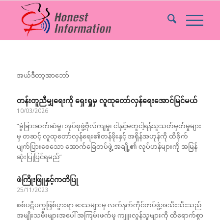
အယ်ဒီတာ့အာဘော်
တန်းတူညီမျှရေးကို ရှေးရှုမှ လူထုတော်လှန်ရေးအောင်မြင်မယ်
10/03/2026
“ခွဲခြားဆက်ဆံမှု၊ အုပ်စုဖွဲ့ဗိုလ်ကျမှု၊ ငါနှင့်မတူငါ့ရန်သူသတ်မှတ်မှုများ
မှ တဆင့် လူထုတော်လှန်ရေး၏တန်ဖိုးနှင့် အရှိန်အဟုန်ကို ထိခိုက်
ပျက်ပြားစေသော အောက်ခြေတပ်ဖွဲ့ အချို့၏ လုပ်ဟန်များကို အမြန်
ဆုံးပြုပြင်ရမည်”
ဖဲကြိုးဖြူနှင့်ကတိပြု
25/11/2023
စစ်ပဋိပက္ခဖြစ်ပွားရာ ဒေသများမှ လက်နက်ကိုင်တပ်ဖွဲ့အသီးသီးသည်
အမျိုးသမီးများအပေါ် အကြမ်းဖက်မှု ကျူးလွန်သူများကို ထိရောက်စွာ