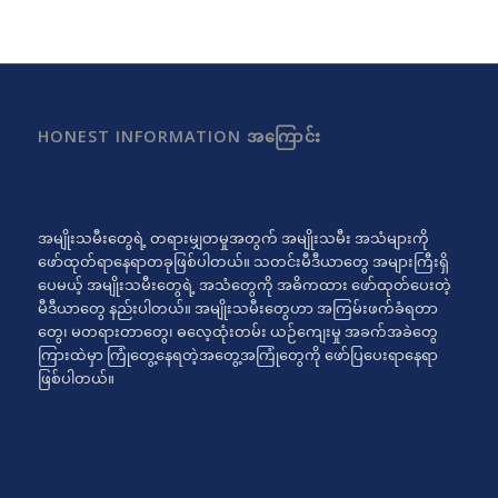
HONEST INFORMATION အကြောင်း
အမျိုးသမီးတွေရဲ့ တရားမျှတမှုအတွက် အမျိုးသမီး အသံများကို
ဖော်ထုတ်ရာနေရာတခုဖြစ်ပါတယ်။ သတင်းမီဒီယာတွေ အများကြီးရှိ
ပေမယ့် အမျိုးသမီးတွေရဲ့ အသံတွေကို အဓိကထား ဖော်ထုတ်ပေးတဲ့
မီဒီယာတွေ နည်းပါတယ်။ အမျိုးသမီးတွေဟာ အကြမ်းဖက်ခံရတာ
တွေ၊ မတရားတာတွေ၊ ဓလေ့ထုံးတမ်း ယဉ်ကျေးမှု အခက်အခဲတွေ
ကြားထဲမှာ ကြုံတွေ့နေရတဲ့အတွေ့အကြုံတွေကို ဖော်ပြပေးရာနေရာ
ဖြစ်ပါတယ်။