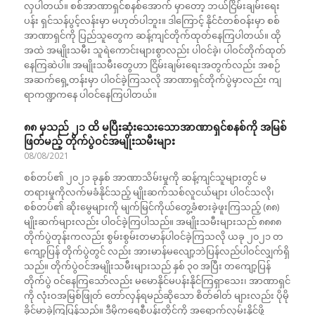
လှပါတယ်။ စစ်အာဏာရှင်စနစ်အောက် မှာတော့ ဘယ်ငြိမ်းချမ်းရေး
ပန်း ရှင်သန်ပွင့်လန်းမှာ မဟုတ်ပါဘူး။ ဒါကြောင့် နိုင်ငံတစ်ဝန်းမှာ စစ်
အာဏာရှင်ကို ပြည်သူတွေက ဆန့်ကျင်တိုက်ထုတ်နေကြပါတယ်။ ထို
အထဲ အမျိုးသမီး သူရဲကောင်းများစွာလည်း ပါဝင်ခဲ့၊ ပါဝင်တိုက်ထုတ်
နေကြဆဲပါ။ အမျိုးသမီးတွေဟာ ငြိမ်းချမ်းရေးအတွက်လည်း အစဉ်
အဆက်ရှေ့တန်းမှာ ပါဝင်ခဲ့ကြသလို အာဏာရှင်တိုက်ပွဲမှာလည်း ကျ
ရာကဏ္ဍကနေ ပါဝင်နေကြပါတယ်။
၈၈ မှသည် ၂၁ ထိ မပြီးဆုံးသေးသောအာဏာရှင်စနစ်ကို အမြစ်
ဖြတ်မည့် တိုက်ပွဲဝင်အမျိုးသမီးများ
08/08/2021
စစ်တပ်၏ ၂၀၂၁ ခုနှစ် အာဏာသိမ်းမှုကို ဆန့်ကျင်သူများတွင် မ
တရားမှုကိုလက်မခံနိုင်သည့် မျိုးဆက်သစ်လူငယ်များ ပါဝင်သလို၊
စစ်တပ်၏ ဆိုးမွေများကို မျက်မြင်ကိုယ်တွေ့ခံစားခဲ့ဖူးကြသည့် (၈၈)
မျိုးဆက်များလည်း ပါဝင်ခဲ့ကြပါသည်။ အမျိုးသမီးများသည် ၈၈၈၈
တိုက်ပွဲတုန်းကလည်း စွမ်းစွမ်းတမာန်ပါဝင်ခဲ့ကြသလို ယခု ၂၀၂၁ တ
ကျော့ပြန် တိုက်ပွဲတွင် လည်း အားမာန်မလျော့ဘဲပြန်လည်ပါဝင်လျှက်ရှိ
သည်။ တိုက်ပွဲဝင်အမျိုးသမီးများသည် နှစ် ၃၀ အပြီး တကျော့ပြန်
တိုက်ပွဲ ဝင်နေကြသော်လည်း မမောနိုင်မပန်းနိုင်ကြရှာသေး၊ အာဏာရှင်
ကို လုံးဝအမြစ်ဖြုတ် တော်လှန်ရမည်ဆိုသော စိတ်ဓါတ် များလည်း ပိုမို
ခိုင်မာခဲ့ကြပြန်သည်။ ဒီမိုကရေစီပန်းတိုင်ကို အရောက်လှမ်းနိုင်ဖို့