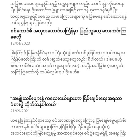
အပြစ်ပေးအရေးယူနိုင်သည့် ယန္တရားများ တည်ဆောက်ရန် လိုအပ်နေ
ပြီး နိုင်ငံရေး ဦးဆောင်အဖွဲ့များအနေဖြင့် တာဝန်ယူတာဝန်ခံမှုရှိပြီး
တရားမျှတမှုရရှိစေမည့် လမ်းကြောင်းများကို မဖြစ်မနေ ဖော်ဆောင်ရန်
လမ်းညွန်ရမည်ဖြစ်သည်။
စစ်ကောင်စီ အတုအယောင်သင်္ကြန်မှာ ပြည်သူတွေ ဘေးကင်းကြ
စေလို
12/04/2023
ဒါကြောင့် မြန်မာနိုင်ငံမှာ အကြီးဆုံးပွဲတော်တစ်ခုဖြစ်တဲ့ အထင်ကရ သ​
င်္ကြန်ပွဲတော်ကြီးကို လွမ်းဆွတ်နေသူတွေလည်း ရှိပါတယ်။ ဒါပေမယ့်
စစ်ကောင်စီလက်အောက် ကျရောက်နေတဲ့ အချိန်အခါဖြစ်တဲ့အတွက်
သင်္ကြန်ပွဲတော်ကို ထပ်မံလွမ်းရပါဦးမယ်။
“အမျိုးသမီးများနဲ့ ကလေးငယ်များဟာ ငြိမ်းချမ်းရေးအရသာ
ခံစားဖို့ ထိုက်တန်ပါတယ်”
21/09/2021
ယနေ့မြန်မာနိုင်ငံမှာတော့ စစ်အာဏာရှင်တွေကြောင့် ငြိမ်းချမ်းမှုပျက်စီး
လာတာ နှစ်ပေါင်းများစွာကြာခဲ့ပြီဖြစ်ပြီး ငြိမ်းချမ်း ရေးဆိုတဲ့
အလင်းရောင်ကိုမြင်တွေ့ရဖို့ အာဏာရှင်တွေ၊ စစ်ပွဲတွေမရှိဖို့ အရေးကြီး