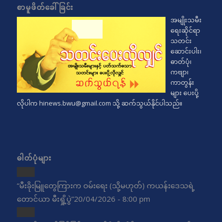
စာမူဖိတ်ခေါ်ခြင်း
အမျိုးသမီး
ရေးဆိုင်ရာ
သတင်း
ဆောင်းပါး၊
ဓာတ်ပုံ၊
ကဗျာ၊
ကာတွန်း
များ ပေးပို့
လိုပါက
hinews.bwu@gmail.com
သို့ ဆက်သွယ်နိုင်ပါသည်။
ဓါတ်ပုံများ
“မီးခိုးမြူတွေကြားက ဝမ်းရေး (သို့မဟုတ်) ကယန်းဒေသရဲ့
တောင်ယာ မီးရှို့ပွဲ”
20/04/2026 - 8:00 pm