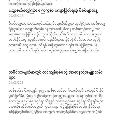
အားလုံးကဆန္ဒပြင်းပြနေဆဲပင်။
သွေးစက်တွေကြား ကြေကွဲစွာ ကျော်ဖြတ်ရတဲ့ မိခင်များနေ့
09/05/2021
မိခင်တွေဟာ အာဏာရှင်ဆန့်ကျင်ရေးတိုက်ပွဲမှာ သူတို့ရဲ့သားသမီးတွေ
ရဲဝံ့စွာပါဝင် လျှောက်လှမ်းနေတဲ့အပေါ် မှန်ကန် သင့်လျော်တာမို့ တစ်
စက်မှမတားမြစ်ခဲ့ကြပါဘူး။ တိုက်ပွဲဝင်မယ့် သားသမီးတွေအတွက်
တတ်နိုင်သမျှ ကူညီပေးရင်း နေအိမ်မှာကျန်ခဲ့တဲ့ မိခင်တွေဟာ သူတို့
သားသမီးတွေ ဘေးမသီရန်မခဖို့ ဆုတောင်းရင်း အိမ်ပြန်လာမယ့်
သားသမီးတွေ ကို ရင်ထဲက အပူမီးတွေနဲ့ စောင့်မျှော်နေခဲ့ကြတယ်။
သမိုင်းစာမျက်နှာတွင် တင်ကျန်ရစ်မည့် အာဇာနည်အမျိုးသမီး
များ
01/03/2021
တစ်နည်းပြောရလျှင် ၂၀၂၁ အစိုးရသစ်လက်ထက်တွင် အတည်ပြုနိုင်
ဖွယ်ရှိလိမ့်မည်ဟု မျှော်လင့်ထားခဲ့သည့် အမျိုးသမီး များနှင့်သက်ဆိုင်
သော ဥပဒေပြုရေးဆိုင်ရာကိစ္စနှင့် တရားမျှတရေးဆိုင်ရာကိစ္စရပ်များ
အားလုံး အိပ်မက်သဖွယ် ကွယ် ပျောက်ခဲ့ရခြင်းဖြစ်သည်။ နိုင်ငံရေး
စင်မြင့်တွင်ပါဝင်မှုရရှိရေးအတွက် အားသွန်ခွန်စိုက် ရွေးကောက်ပွဲဝင်