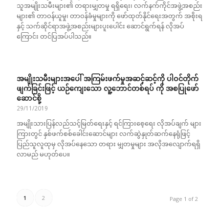
သူအမျိုးသမီးများ၏ တရားမျှတမှု ရရှိရေး၊ လက်နက်ကိုင်အဖွဲ့အစည်း
များ၏ တာဝန်ယူမှု၊ တာဝန်ခံမှုများကို ဖော်ထုတ်နိုင်ရေးအတွက် အစိုးရ
နှင့် သက်ဆိုင်ရာအဖွဲ့အစည်းများပူးပေါင်း ဆောင်ရွက်ရန် လိုအပ်
ကြောင်း တင်ပြအပ်ပါသည်။
အမျိုးသမီးများအပေါ် အကြမ်းဖက်မှုအဆင့်ဆင့်ကို ပါဝင်တိုက်
ဖျက်ခြင်းဖြင့် ယဉ်ကျေးသော လူ့ဘောင်တစ်ရပ် ကို အစပြုဖော်
ဆောင်စို့
29/11/2019
အမျိုးသားပြန်လည်သင့်မြတ်ရေးနှင့် ရင်ကြားစေ့ရေး လိုအပ်ချက် များ
ကြားတွင် နှစ်ဖက်စစ်ခေါင်းဆောင်များ လက်ဆွဲနှုတ်ဆက်နေရုံဖြင့်
ပြည်သူလူထုမှ လိုအပ်နေသော တရား မျှတမှုများ အလိုအလျောက်ရရှိ
လာမည် မဟုတ်ပေ။
1
2
Page 1 of 2