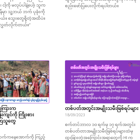
ငါ့ကို မလုပ်ပါနဲ့ပေါ့၊ သူက
စည်းဖော်ပြပေးလိုက်ရပါတယ်။
န်မှာ သူ့ဘယ် ဘက် ပုခုံးကို
ယ်။ သွေးတွေစို့တဲ့အထိပဲ။
ုလွှတ်လိုက်တယ်။”
ေကြားက
တစ်ပတ်အတွင်းအမျိုးသမီးဖြစ်ရပ်များ
ကျင်ကို ကြိုးစား
18/09/2023
ကြသူတွေ
စက်တင်ဘာလ ၁၀ ရက်မှ ၁၇ ရက်အတွင်း
တစ်ပတ်တာအမျိုးသမီးဖြစ်ရပ်များထဲမှ
ံအထက်ကနေအောက်ကို ကြည့်
ထူးခြားတဲ့အကြောင်းအရာတွေကို HI က