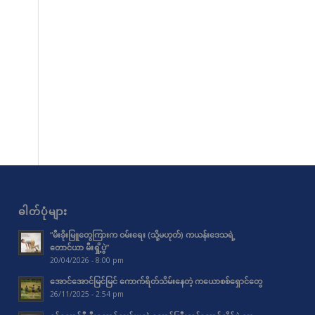
ဓါတ်ပုံများ
“မီးခိုးမြူတွေကြားက ဝမ်းရေး (သို့မဟုတ်) ကယန်းဒေသရဲ့
တောင်ယာ မီးရှို့ပွဲ”
20/04/2026 - 8:00 pm
အောင်အောင်မြင်မြင် ကောက်ရိတ်သိမ်းနေတဲ့ ကယောစစ်ရှောင်တွေ
26/11/2025 - 2:54 pm