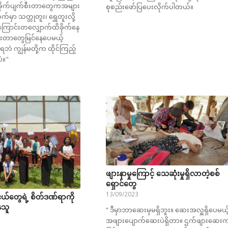
ခိုက်ပျက်စီးတာတွေကအများ
စုစည်းဖော်ပြပေးလိုက်ပါတယ်။
်မှာ သတ္တုတူး၊ ရွှေတူးလို့
ြောင်းတလျှောက်ထိခိုက်နေ
စီးတာတွေမြင်နေပေမယ့်
ရဘဲ ကျွန်မတို့က ထိုင်ကြည့်
ဲ။"
ဖျားနာမှုကြောင့် သေဆုံးမှုရှိလာတဲ့စစ်
ရှောင်တွေ
13/09/2023
ယ်တွေရဲ့ စိတ်ဒဏ်ရာကို
ေသူ
“ ဒီမှာဘာဆေးမှမရှိဘူး။ ဆေးအလှူရှိပေမယ့
အဖျားပျောက်ဆေးပဲရှိတာ။ ဌက်ဖျားဆေး