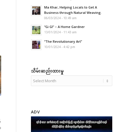
Ma Khar, Helping Locals to Get A
Business through Natural Weaving.
06/03/2024 - 10:49 am
“Gi GI” – A Home Gardner
13/01/2024 - 11:43 am
“The Revolutionary Art”
10/01/2024 - 4:42 pm
သိမ်းဆည်းထားမှု
ADV
်
က