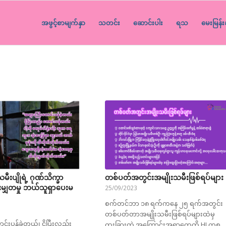
အဖွင့်စာမျက်နှာ
သတင်း
ဆောင်းပါး
ရသ
မေးမြန်း
ီးပျိုရဲ့ ဂုဏ်သိက္ခာ
တစ်ပတ်အတွင်းအမျိုးသမီးဖြစ်ရပ်များ
ျှတမှု ဘယ်သူရှာပေးမ
25/09/2023
စက်တင်ဘာ ၁၈ ရက်ကနေ ၂၅ ရက်အတွင်း
တစ်ပတ်တာအမျိုးသမီးဖြစ်ရပ်များထဲမှ
်းပန်ခဲ့တယ်၊ ငိုပြီးလည်း
ထူးခြားတဲ့ အကြောင်းအရာတွေကို HI ကစု