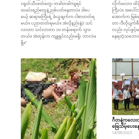
ငရုတ်သီးဖတ်တွေ၊ တခါတခါကျရင်
လိုက်မလား ထိ
ထမင်းရည်တွေနဲ့ ညစ်ပတ်နေတာပဲ။ ဒါပေ
ကြီးပဲ။ အပေါ်ဘက
မယ့် ဆရာမကြီးရဲ့ ခံယူချက်က ငါစာတတ်ရ
အောက်က မြစ်က
မယ်။ ပညာတတ်ရမယ်။ အဲလိုနည်းနဲ့ပဲ သင်
တာ ၊ဒီလိုပျက်
လာတာ သင်လာတာ ၁၀ တန်းရောက် သွား
လည်း လုပ်ခွင့်မ
တယ်။ အဲတုန်းက ကျူရှင်လည်းမရှိ၊ ဘာလဲမ
နေရတဲ့သဘောပ
ရှိ။”
ဂီတနဲ့ကလေးင
ဖြေသိမ့်ပေးန
14/09/2023