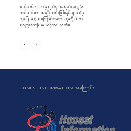
စက်တင်ဘာလ ၄ ရက်မှ ၁၀ ရက်အတွင်း
တစ်ပတ်တာ အမျိုးသမီးဖြစ်ရပ်များထဲမှ
ထူးခြားတဲ့အကြောင်းအရာတွေကို HI က
စုစည်းဖော်ပြပေးလိုက်ပါတယ်။
1
2
HONEST INFORMATION အကြောင်း