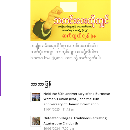
အမျိုးသမီးရေးဆိုင်ရာ သတင်းဆောင်းပါး၊
ဓာတ်ပုံ၊ ကဗျာ၊ ကာတွန်းများ ပေးပို့လိုပါက
hinews.bwu@gmail.com
သို့ ဆက်သွယ်ပါ။
ဘာသာပြန်
Held the 30th anniversary of the Burmese
Women’s Union (BWU) and the 10th
anniversary of Honest Information
11/01/2025 - 11:12 am
Outdated Villages Traditions Persisting
Against the Childbirth
16/03/2024 - 7:00 pm