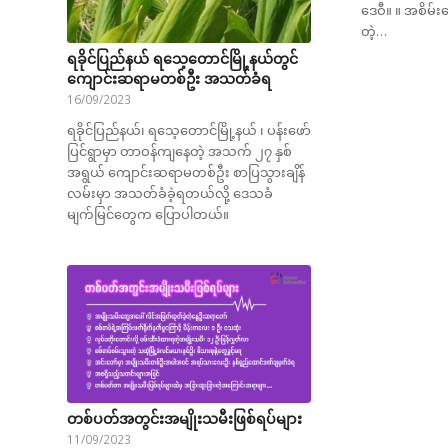
ဒေဝီ။ ။ အစိမ
တဲ့…
ရခိုင်ပြည်နယ် ရသေ့တောင်မြို့နယ်တွင်
ကျောင်းဆရာမတစ်ဦး အသတ်ခံရ
16/09/2023
ရခိုင်ပြည်နယ်၊ ရသေ့တောင်မြို့နယ် ၊ ပန်းဖော်
ပြင်ရွာမှာ တာဝန်ကျနေတဲ့ အသက် ၂၇ နှစ်
အရွယ် ကျောင်းဆရာမတစ်ဦး စာပြသွားချိန်
လမ်းမှာ အသတ်ခံခဲ့ရတယ်လို့ ဒေသခံ
မျက်မြင်တွေက ပြောပါတယ်။
တစ်ပတ်အတွင်းအမျိုးသမီးဖြစ်ရပ်များ
11/09/2023