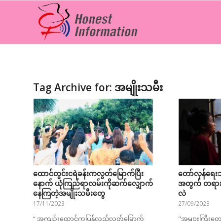
Tag Archive for:
အမျိုးသမီး
ထောင်တွင်းငရဲခန်းကလွတ်မြောက်ပြီး
တော်လှန်ရေးသမ
နောက် ယုံကြည်ရာလမ်းကိုဆက်လျှောက်
အတွက် တရားမ
နေကြတဲ့အမျိုးသမီးတွေ
လဲ
17/11/2023
27/09/2023
“ အကျဉ်းထောင်ကပြန်လည်လွတ်မြောက်
"အများကြီးတောင