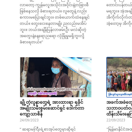
လာတော့ ကျွန်မလူအသိုင်းအဝိုင်းနဲ့တခြားစီ
တောင်းပန်တယ်၊ 
ဖြစ်နေသလို ခံစားရတယ်။ လူတွေနဲ့ လည်း
မရဘူး။ အဲ့အချိ
စကားမပြောချင်ဘူး။ တစ်ယောက်ထဲနေချင်
အိကိုက်လိုက်တ
တယ်။ တွေးငေးနေတာမျိုး ညလည်းမအိပ်
အဲ့တော့မှ အိကိ
ဘူး။ ဘယ်အချိန်ပြန်လာဖမ်းဦး မလဲဆိုတဲ့
အတွေးနဲ့နေ့ရောညရော လုံခြုံမှုမရှိဘူးလို့
ခံစားရတယ်။”
ချို့တဲ့လူနာတွေရဲ့ အားထားရာ ရခိုင်
အခက်အခဲတွ
အမျိုးသမီးစွမ်းဆောင်ရှင် ဒေါက်တာ
သဘာ၀ပတ်ဝန်း
ကျော့သာစိန်
ထိန်းသိမ်းနေ
24/09/2023
22/09/2023
“ ဆရာမကြီးရဲ့စာအုပ်တွေမှာဆိုရင်
"မြန်မာနိုင်င