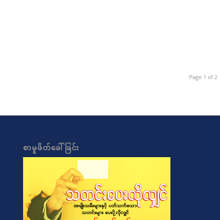
Page 1 of 2
စာမူဖိတ်ခေါ်ခြင်း