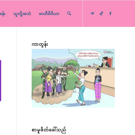
ခန်း
သူတို့အသံ
မာတီမီဒီယာ
ကာတွန်း
စာမူဖိတ်ခေါ်သည်