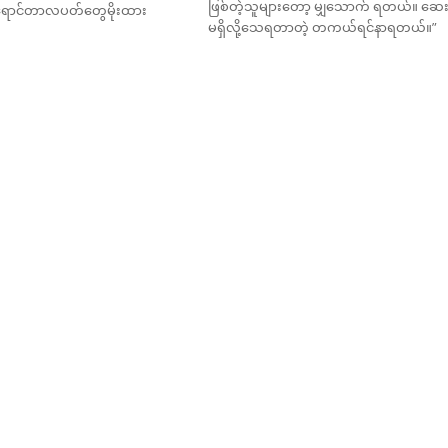
ဖြစ်တဲ့သူများတော့ မျှသောက် ရတယ်။ ဆေ
်းရောင်တာလပတ်တွေမိုးထား
မရှိလို့သေရတာတဲ့ တကယ်ရင်နာရတယ်။”