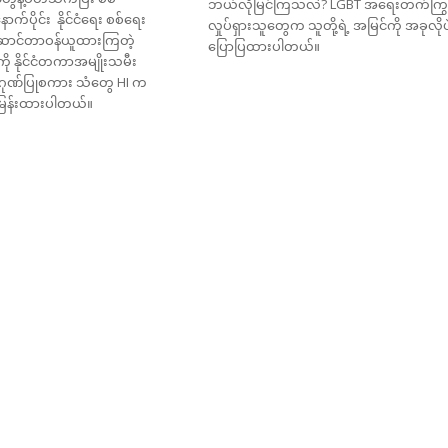
ဘယ်လိုမြင်ကြသလဲ? LGBT အရေးတက်ကြွ
က်ပိုင်း နိုင်ငံရေး စစ်ရေး
လှုပ်ရှားသူတွေက သူတို့ရဲ့ အမြင်ကို အခုလိုပ
းဆောင်တာဝန်ယူထားကြတဲ့
ပြောပြထားပါတယ်။
ို နိုင်ငံတကာအမျိုးသမီး
 ဂုဏ်ပြုစကား သံတွေ HI က
ြန်းထားပါတယ်။