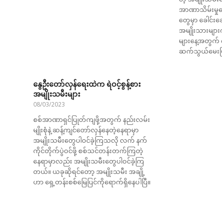
အာဏာသိမ်းမှုနော
တွေမှာ ခေါင်
အမျိုးသားများက
များနေ့အတွက်
ဆက်သွယ်မေးမ
နွေဦးတော်လှန်ရေးထဲက ရဲဝင့်စွန့်စား
အမျိုးသမီးများ
08/03/2023
စစ်အာဏာရှင်ပြုတ်ကျဖို့အတွက် နည်းလမ်း
မျိုးစုံနဲ့ ဆန့်ကျင်တော်လှန်နေတဲ့နေရာမှာ
အမျိုးသမီးတွေပါဝင်ခဲ့ကြသလို လက် နက်
ကိုင်တိုက်ပွဲဝင်ဖို့ စစ်သင်တန်းတက်ကြတဲ့
နေရာမှာလည်း အမျိုးသမီးတွေပါဝင်ခဲ့ကြ
တယ်။ ယခုဆိုရင်တော့ အမျိုးသမီး အချို့
ဟာ ရှေ့တန်းစစ်မြေပြင်ကိုရောက်ရှိနေပါပြီ။