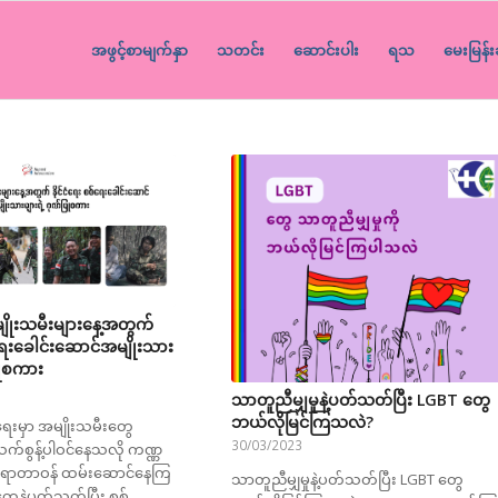
အဖွင့်စာမျက်နှာ
သတင်း
ဆောင်းပါး
ရသ
မေးမြန်း
ျိုးသမီးများနေ့အတွက်
်ရေးခေါင်းဆောင်အမျိုးသား
ြုစကား
သာတူညီမျှမှုနဲ့ပတ်သတ်ပြီး LGBT တွေ
ဘယ်လိုမြင်ကြသလဲ?
ရေးမှာ အမျိုးသမီးတွေ
30/03/2023
်စွန့်ပါဝင်နေသလို ကဏ္ဏ
ျရာတာဝန် ထမ်းဆောင်နေကြ
သာတူညီမျှမှုနဲ့ပတ်သတ်ပြီး LGBT တွေ
တွေနဲ့ပတ်သက်ပြီး စစ်