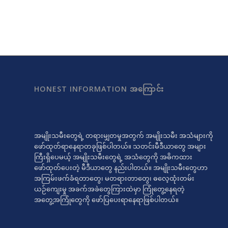
HONEST INFORMATION အကြောင်း
အမျိုးသမီးတွေရဲ့ တရားမျှတမှုအတွက် အမျိုးသမီး အသံများကို
ဖော်ထုတ်ရာနေရာတခုဖြစ်ပါတယ်။ သတင်းမီဒီယာတွေ အများ
ကြီးရှိပေမယ့် အမျိုးသမီးတွေရဲ့ အသံတွေကို အဓိကထား
ဖော်ထုတ်ပေးတဲ့ မီဒီယာတွေ နည်းပါတယ်။ အမျိုးသမီးတွေဟာ
အကြမ်းဖက်ခံရတာတွေ၊ မတရားတာတွေ၊ ဓလေ့ထုံးတမ်း
ယဉ်ကျေးမှု အခက်အခဲတွေကြားထဲမှာ ကြုံတွေ့နေရတဲ့
အတွေ့အကြုံတွေကို ဖော်ပြပေးရာနေရာဖြစ်ပါတယ်။