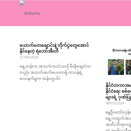
ယောက်မတချောင်းနဲ့ တိုက်ပွဲတွေအောင်
နိုင်နေတဲ့ ရဲဘော်အီးတီ
27/05/2026
ရှေ့တန်းက အသက်ကယ်သလို မီးဖိုချောင်က
လည်း အသက်ဆက်ပေးတာမို့ တာဝန်ရဲ့
လေးနက်မှုက တန်းတူပါပဲ
နိုင်ငံတကာအမ
နိုင်ငံရေး စစ
များရဲ့ ဂုဏ်ပ
08/03/2024
နွေဦးတော်လှန်
ရှေ့ကထွက်အသက
အသီးသီးမှာက
တဲ့ အမျိုးသမီး