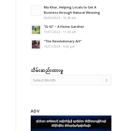
Ma Khar, Helping Locals to Get A
Business through Natural Weaving.
06/03/2024 - 10:49 am
“Gi GI” – A Home Gardner
13/01/2024 - 11:43 am
“The Revolutionary Art”
10/01/2024 - 4:42 pm
သိမ်းဆည်းထားမှု
ADV