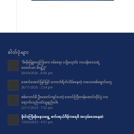
ဓါတ်ပုံများ
“မီးခိုးမြူတွေကြားက ဝမ်းရေး (သို့မဟုတ်) ကယန်းဒေသရဲ့
တောင်ယာ မီးရှို့ပွဲ”
20/04/2026 - 8:00 pm
အောင်အောင်မြင်မြင် ကောက်ရိတ်သိမ်းနေတဲ့ ကယောစစ်ရှောင်တွေ
26/11/2025 - 2:54 pm
စစ်ကောင်စီ ဦးဆောင်ကျင်းပတဲ့ တောင်ကြီးတန်ဆောင်တိုင်ပွဲ လာ
ရောက်လည်ပတ်သူနည်းပါး
22/11/2023 - 7:02 pm
ဖိုဝါဒကြီးစိုးနေသရွေ့ ဖက်ဒရယ်ဒီမိုကရေစီ အလှမ်းဝေးနေဆဲ
13/03/2023 - 4:31 pm