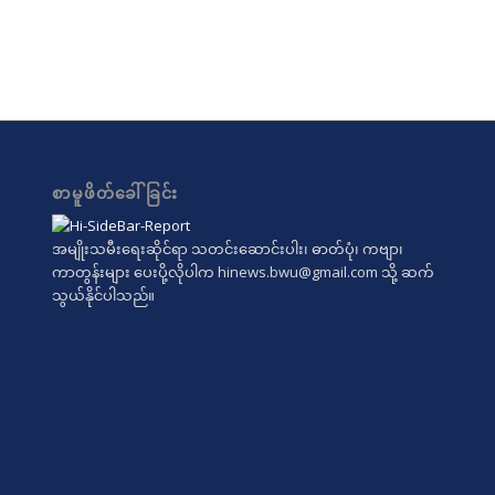
စာမူဖိတ်ခေါ်ခြင်း
အမျိုးသမီးရေးဆိုင်ရာ သတင်းဆောင်းပါး၊ ဓာတ်ပုံ၊ ကဗျာ၊
ကာတွန်းများ ပေးပို့လိုပါက
hinews.bwu@gmail.com
သို့ ဆက်
သွယ်နိုင်ပါသည်။