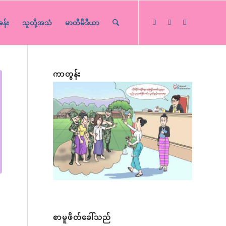
ခန်း
သူတို့အသံ
မာတီမီဒီယာ
ကာတွန်း
စာမူဖိတ်ခေါ်သည်