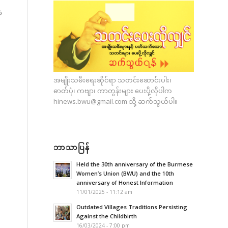
ဲ
အမျိုးသမီးရေးဆိုင်ရာ သတင်းဆောင်းပါး၊
ဓာတ်ပုံ၊ ကဗျာ၊ ကာတွန်းများ ပေးပို့လိုပါက
hinews.bwu@gmail.com
သို့ ဆက်သွယ်ပါ။
ဘာသာပြန်
Held the 30th anniversary of the Burmese
Women’s Union (BWU) and the 10th
anniversary of Honest Information
11/01/2025 - 11:12 am
Outdated Villages Traditions Persisting
Against the Childbirth
16/03/2024 - 7:00 pm