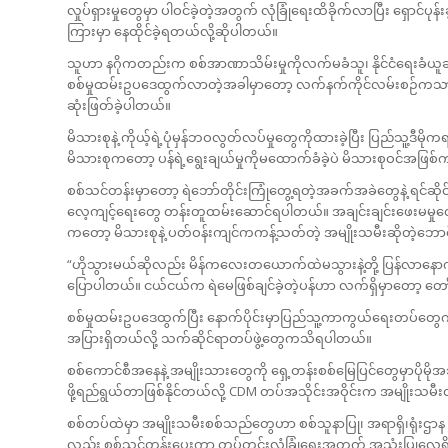
လှုပ်ရှားမှုတွေမှာ ပါဝင်ခဲ့တဲ့အတွက် လုံခြုံရေးထိခိုက်လာပြီး ရှောင်ပုန
ကြားမှာ နေထိုင်ခဲ့ရတယ်လို့ဆိုပါတယ်။
သူဟာ နဂိုကတည်းက စစ်အာဏာသိမ်းမှုကိုလက်မခံသူ၊ နိုင်ငံရေးခံယူချက်ပြ
စစ်မှုထမ်းဥပဒေထွက်လာတဲ့အခါမှာတော့ လက်နက်ကိုင်လမ်းစဉ်ကသာ လ
ဆုံးဖြတ်ခဲ့ပါတယ်။
မိသားစုနဲ့ ကိုယ့်ရဲ့ပုံမှန်ဘဝလွတ်လပ်မှုတွေကိုထားခဲ့ပြီး ပြည်သ
မိသားစုကတော့ ပန်ရဲ့ရွေးချယ်မှုကိုမထောက်ခံခဲ့ပဲ မိသားစုဝင်အဖြစ်
စစ်သင်တန်းမှာတော့ ရဲဘော်တိုင်းကြုံတွေ့ရတဲ့အခက်အခဲတွေနဲ့ ရင်ဆို
လေ့ကျင့်‌ရေးတွေ တန်းတူထမ်းဆောင်ရပါတယ်။ အချင်းချင်းဖေးမမှုတွ
ကတော့ မိသားစုနဲ့ ပတ်ဝန်းကျင်ကကန့်သတ်တဲ့ အမျိုးသမီးဆိုတဲ့ဘ
“ဟိုသွားမယ်ဆိုလည်း မိန်ကလေးတယောက်ထဲမသွားနဲ့တို့ ပြန်လာနောက်
ပြောပါတယ်။ ငယ်ငယ်က ရဲမေဖြစ်ချင်ခဲ့တဲ့ပန်ဟာ လက်ရှိမှာတော့ တေ
စစ်မှုထမ်းဥပဒေထွက်ပြီး နောက်ပိုင်းမှာပြည်သူ့ကာကွယ်ရေးတပ်တ
အပြားရှိတယ်လို့ သက်ဆိုင်ရာတပ်ဖွဲ့တွေကသိရပါတယ်။
စစ်ကောင်စီအနေနဲ့ အမျိုးသားတွေကို ရှေ့တန်းစစ်မြေပြင်တွေမှာပိုမိုအသုံး
ဖို့ရည်ရွယ်တာဖြစ်နိုင်တယ်လို့ CDM တပ်အသိုင်းအဝိုင်းက အမျိုးသ
စစ်တပ်ထဲမှာ အမျိုးသမီးစစ်သည်တွေဟာ စစ်သူနာပြု၊ အရာရှိ၊ရုံးဌာ
လည်း စစ်သင်တန်းပေးကာ တပ်တွင်းလုံခြုံရေးအတွက် အသုံးပြုလေ့ရှိ