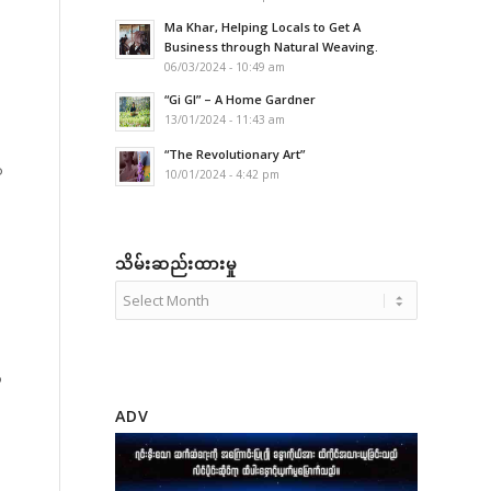
Ma Khar, Helping Locals to Get A
Business through Natural Weaving.
06/03/2024 - 10:49 am
“Gi GI” – A Home Gardner
13/01/2024 - 11:43 am
“The Revolutionary Art”
်
10/01/2024 - 4:42 pm
သိမ်းဆည်းထားမှု
်
ADV