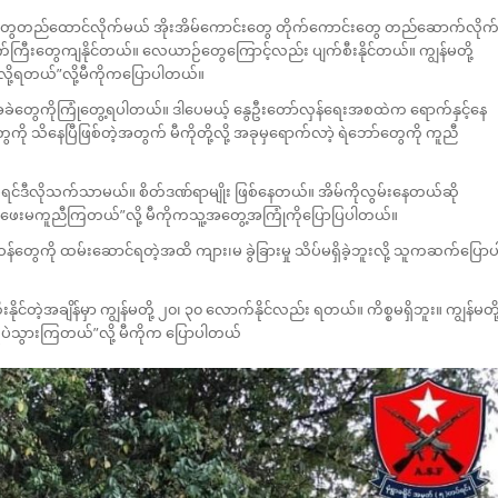
အိမ်တွေတည်ထောင်လိုက်မယ် အိုးအိမ်ကောင်းတွေ တိုက်ကောင်းတွေ တည်ဆောက်လိုက
က်ကြီးတွေကျနိုင်တယ်။ လေယာဉ်တွေကြောင့်လည်း ပျက်စီးနိုင်တယ်။ ကျွန်မတို့
ီးလို့ရတယ်”လို့မီကိုကပြောပါတယ်။
အခဲတွေကိုကြုံတွေ့ရပါတယ်။ ဒါပေမယ့် နွေဦးတော်လှန်ရေးအစထဲက ရောက်နှင့်နေ
းတွေကို သိနေပြီဖြစ်တဲ့အတွက် မီကိုတို့လို့ အခုမှရောက်လာဲ့ ရဲဘော်တွေကို ကူညီ
ုပ်ရင်ဒီလိုသက်သာမယ်။ စိတ်ဒဏ်ရာမျိုး ဖြစ်နေတယ်။ အိမ်ကိုလွမ်းနေတယ်ဆို
မကူညီကြတယ်”လို့ မီကိုကသူ့အတွေ့အကြုံကိုပြောပြပါတယ်။
ို ထမ်းဆောင်ရတဲ့အထိ ကျား၊မ ခွဲခြားမှု သိပ်မရှိခဲ့ဘူးလို့ သူကဆက်ပြောပ
ိုးနိုင်တဲ့အချိန်မှာ ကျွန်မတို့ ၂၀၊ ၃၀ လောက်နိုင်လည်း ရတယ်။ ကိစ္စမရှိဘူး။ ကျွန်မတို
ပဲသွားကြတယ်”လို့ မီကိုက ပြောပါတယ်