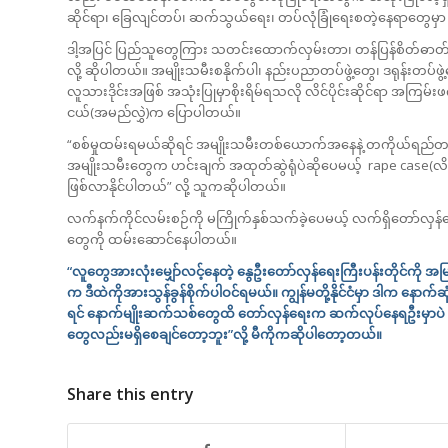
ဆိုင်ရာ၊ ခြေလျင်တပ်၊ ဆက်သွယ်ရေး၊ တပ်လုံခြုံရေးစတဲ့နေရာတွေမှာ
ဒါ့အပြင် ပြည်သူတွေကြား သတင်းထောက်လှမ်းတာ၊ တန်ပြန်စိတ်ဓာတ်စစ
လို့ ဆိုပါတယ်။ အမျိုးသမီးစနိုက်ပါ၊ နည်းပညာတပ်ဖွဲ့တွေ၊ ဒရုန်းတပ်ဖွ
လူသားဒိုင်းအဖြစ် အသုံးပြုမှာစိုးရိမ်ရသလို လိင်ပိုင်းဆိုင်ရာ အကြ
ငယ်(အမည်လွှဲ)က ပြောပါတယ်။
“စစ်မှုထမ်းရမယ်ဆိုရင် အမျိုးသမီးတစ်ယောက်အနေနဲ့ တကိုယ်ရ
အမျိုးသမီးတွေက ဟင်းချက် အထုတ်ဆွဲရုံပဲဆိုပေမယ့် rape case(လိင
ဖြစ်လာနိုင်ပါတယ်” လို့ သူကဆိုပါတယ်။
လက်နက်ကိုင်လမ်းစဉ်ကို မကြိုက်နှစ်သက်ခဲ့ပေမယ့် လက်ရှိတော်လှန်
တွေကို ထမ်းဆောင်နေပါတယ်။
“လူတွေအားလုံးမျှော်လင့်နေတဲ့ နွေဦးတော်လှန်ရေးကြီးပန်းတိုင်ကို
က ဒီထဲကိုအားသွန်ခွန်စိုက်ပါဝင်ရမယ်။ ကျွန်မတို့နိုင်ငံမှာ ဒါက နောက်
ရင် နောက်မျိုးဆက်သစ်တွေထိ တော်လှန်ရေးက ဆက်လုပ်နေရဦးမှာပဲ ကျ
တွေလည်းမရှိစေချင်တော့ဘူး”လို့ မီကိုကဆိုပါတော့တယ်။
Share this entry