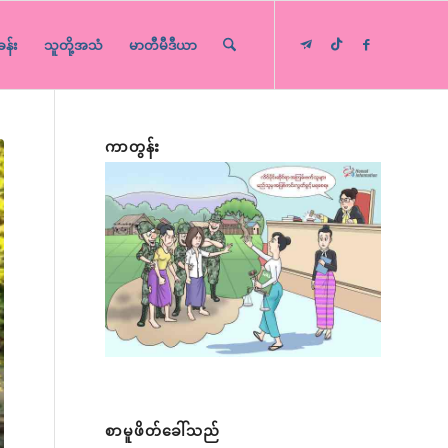
ခန်း
သူတို့အသံ
မာတီမီဒီယာ
ကာတွန်း
စာမူဖိတ်ခေါ်သည်