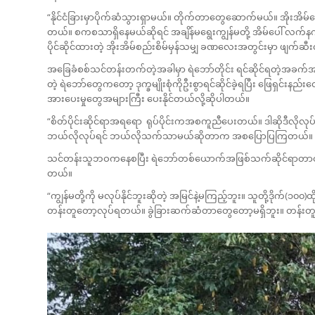
“နိုင်ငံခြားမှာပိုက်ဆံသွားရှာမယ်။ တိုက်တာတွေဆောက်မယ်။ အိုး
တယ်။ စကစသာရှိနေမယ်ဆိုရင် အချိန်မရွေးကျွန်မတို့ အိမ်ပေါ် လက်န
ပိုင်ဆိုင်ထားတဲ့ အိုးအိမ်စည်းစိမ်မှန်သမျှ ခဏလေးအတွင်းမှာ ဖျက်ဆ
အခြေခံစစ်သင်တန်းတက်တဲ့အခါမှာ ရဲဘော်တိုင်း ရင်ဆိုင်ရတဲ့အခက်
တဲ့ ရဲဘော်တွေကတော့ ဒုက္ခမျိုးစုံကိုဦးစွာရင်ဆိုင်ခဲ့ရပြီး ဖြေရှင်းနည်
အားပေးမှုတွေအများကြီး ပေးနိုင်တယ်လို့ဆိုပါတယ်။
“စိတ်ပိုင်းဆိုင်ရာအရရော ရုပ်ပိုင်းကအစကူညီပေးတယ်။ ဒါဆိုဒီလိုလ
ဘယ်လိုလုပ်ရင် ဘယ်လိုသက်သာမယ်ဆိုတာက အစပြောပြကြတယ်။ ဖေး
သင်တန်းသူဘဝကနေစပြီး ရဲဘော်တစ်ယောက်အဖြစ်သက်ဆိုင်ရာတာဝန်တွေက
တယ်။
“ကျွန်မတို့ကို မလုပ်နိုင်ဘူးဆိုတဲ့ အမြင်နဲ့မကြည့်ဘူး။ သူတို့ဒိုက်(၁၀၀)ထ
တန်းတူတော့လုပ်ရတယ်။ ခွဲခြားဆက်ဆံတာတွေတော့မရှိဘူး။ တန်းတူ