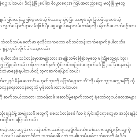
်းခဲ့ရဖူးပါတယ်။ ဒီလိုနဲ့မြို့ပေါ်မှာ စီးပွားရေးအကြပ်အတည်းတွေ မလုံခြုံမှုတွေ
င်းထန်သူဖြစ်ခဲ့ပေမယ့် မိသားစုကိုငဲ့ပြီး ဘာမှမဆုံးဖြတ်နိုင်ခဲ့ပေမယ့်
ွတ်မြောက်ရာလမ်းဖြစ်ပြီး ရွေးချယ်စရာလမ်းတစ်ခုလို့ ပန်တစ်ယောက်စဉ်းစား
ူ့ဒီမိုကရက်တစ်တပ်မတော်မှာ ဇူလိုင်လကစကာ စစ်သင်တန်းတက်ရောက်ခဲ့ပါတယ်။
က စွန့် လွှတ်လိုက်ပါတော့တယ်။
င်ရပါတယ်။ သင်တန်းမှာအမျိုးသား အမျိုးသမီးခွဲခြားမှုတွေ မကြုံတွေ့ရပါဘူး။
ေကြုံရပါတယ်။ ပန်ဟာလက်နက်ကိုင်လမ်းစဉ်ထဲမရောက်ခင် မြို့‌ပေါ်မှာနေတုန်း
ောင်ထဲမှာနေခဲ့ရပါတယ်လို့ သူကဆက်ပြောပါတယ်။
ကျရင် မိန်းမကောင်းမဟုတ်ဘူးတို့ ပြောခံရဖူးတယ်”လို့ ပန်ကသူ့အတွေ့အကြုံကို
ာ်လှန်ရေးတာဝန်တွေကို ပုခုံးထမ်းထားပါတယ်။
ွေကို ဆက်သွယ်လာတာ၊ တာဝန်ထမ်းဆောင်ဖို့ရောက်လာတဲ့ ရဲဘော်လူငယ်တွေအများ
ချနိုင်ဖို့ အမျိုးသမီးတွေကို စစ်သင်တန်းခေါ်ကာ ရုံးပိုင်းဆိုင်ရာတွေမှာ အသုံးချနိုင
မီးတစ်ဦးက ပြောပါတယ်။
န စတဲ့နေရာတွေမှာ တာဝန်ထမ်းဆောင်ရလေ့ရှိပါတယ်။ စစ်သားတွေရဲ့ဇနီးတွေကို
ပါတယ်။ စစ်ကောင်စီက အသစ်ခေါ်ယူတဲ့ အမျိုးသမီးစစ်သည်တွေကို ရုံးပိုင်း