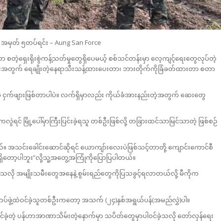
ိုင် အမှတ် ၅တပ်ရင်း – Aung San Force
တဲ့ရှေးရိုးစွဲကန့်သတ်မှုတွေရှိပေမယ့် စစ်သင်တန်းမှာ လေ့ကျင့်ရေးတွေလုပ်တဲ့
ခြုံရေးအတွက် ရေချိုးတဲ့နေရာသီးသန့်ထားပေးတာ၊ ဘားတိုက်ကိုခြံခတ်ထားတာ စတာ
ာ့ ငှက်ဖျားဖြစ်တာပါပဲ။ လက်ရှိမှာလည်း ကိုယ်ခံအားနည်းတဲ့အတွက် ဆေးတွေ
 မြို့ပေါ်မှာကြီးပြင်းခဲ့ရသူ တစ်ဦးဖြစ်လို့ တခြားထင်သာမြင်သာတဲ့ ဖြစ်စဉ်
။ အသင်းခေါင်းဆောင်ဆိုရင် ယောကျာ်းလေးပဲဖြစ်သင့်တာတို့ ကျောင်းကောင်စီ
ရှိတော့ပါဘူး”လို့သူ့အတွေ့အကြုံကိုပြောပြပါတယ်။
ာသလို အမျိုးသမီးတွေအနေနဲ့ စွမ်းရည်တွေကိုပြသခွင့်ရလာတယ်လို့ မီကိုက
တပ်ဖွဲ့ထဲဝင်ခဲ့သူတစ်ဦးကတော့ အသက် (၂၄)နှစ်အရွယ်ပန်(အမည်လွှဲ)ပါ။
ခဲ့တဲ့ ပန်ဟာအာဏာသိမ်းတဲ့နောက်မှာ သပိတ်တွေမှာပါဝင်ခဲ့သလို တော်လှန်ရေး