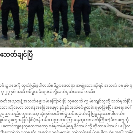
းသတ်ချင်ပြီ
ထမ်းဥပဒေကို ထုတ်ပြန်ခဲ့ပါတယ်။ ဒီဥပဒေထဲမှာ အမျိုးသားဆိုရင် အသက် ၁၈ နှစ် မှ
ှစ် မှ ၂၇ နှစ် အထိ စစ်မှုထမ်းရမယ်လို့သတ်မှတ်ထားပါတယ်။
်အပညာနဲ့ အသက်မွေးဝမ်းကြောင်းပြုသူတွေကို ကျွမ်းကျင်သူလို့ သတ်မှတ်ပြီး
ံသားတိုင်းဟာ သာမန်အခြေအနေမှာ နှစ်နှစ်အထိစစ်မှုထမ်းရမှာဖြစ်ပြီး အရေးပေါ်
်မှုပညာသည်တွေကတော့ သုံးနှစ်အထိစစ်မှုထမ်းရမယ်လို့ ပြဌာန်းထားပါတယ်။
ွမ်းသူတွေအပြင် နိုင်ငံ့ဝန်ထမ်း၊ ပညာသင်ကြားနေသူ၊ အသက်ကြီးတဲ့မိဘတွေကို
ထောင်ကျနေသူတွေကတော့ စစ်မှုထမ်းဖို့ရွှေ့နိုင်တယ်လို့ ဆိုထားပါတယ်။ ဧပြီလ
ားငါးထောင်ကို ပထမဆုံး အမှတ်စဉ်စစ်မှုထမ်း သင်တန်းခေါ်ယူခဲ့ပါတယ်။ အမျိုးသမီ