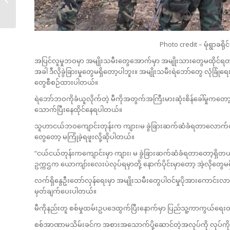
ကြောင့်...
Photo credit – မုံရွာခရ
အပြင်လူမှုဘဝမှာ အမျိုးသမီးတွေအောက်မှာ အမျိုးသားတွေမထိုင်ရတာ စ
အခါ ဒီလိုခွဲခြားမှုတွေမရှိတော့ပါဘူး။ အမျိုးသမီးရဲဘော်တွေ လုံ
တွေစီစဉ်ထားပါတယ်။
ရဲဘော်ဘဝကိုခံယူလိုက်တဲ့ မီကိုအတွက်အကြီးမားဆုံးစိန်ခေါ်မှုကတေ
သောက်ပြီးနေထိုင်နေရပါတယ်။
သူဟာငယ်ဘဝကျောင်းတုန်းက ကျား၊မ ခွဲခြားဆက်ဆံခံရတာလောက်ကလွဲရင်
တွေတော့ မကြုံခဲ့ရဖူးလို့ဆိုပါတယ်။
“ငယ်ငယ်တုန်းကကျောင်းမှာ ကျား၊ မ ခွဲခြားဆက်ဆံခံရတာတော့ရှိတယ်
ဥက္ကဌက ယောကျာ်းလေးပဲလုပ်ရမှာတို့ နောက်ပိုင်းမှာတော့ အဲ့လိုတွေမ
လက်ရှိနွေဦးတော်လှန်ရေးမှာ အမျိုးသမီးတွေပါဝင်မှုပိုအားကောင်းလ
မှတ်ချက်ပေးပါတယ်။
မီကိုနည်းတူ စစ်မှုထမ်းဥပဒေထွက်ပြီး‌နောက်မှာ ပြည်သူ့ကာကွယ်ရေး
စစ်အာဏာမသိမ်းခင်က အစားအသောက်ပို့ဆောင်တဲ့အလုပ်ကို လုပ်ကိုင်