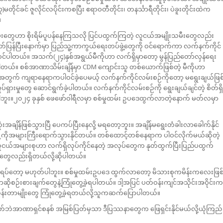
ုင်ခင် ဇူလိုင်လပိုင်းကစပြီး ဧရာဝတီတိုင်း၊ တနင်္သာရီတိုင်း၊ ပဲခူးတိုင်းထဲက
။
ီးတွေဟာ စိုးရိမ်ပူပန်နေကြသလို ပြင်ပထွက်ကြတဲ့ လူငယ်အမျိုးသမီးတွေလည်း
်ပြန်ပြီးနောက်မှာ ပြည်သူ့ကာကွယ်ရေးတပ်ဖွဲ့တွေကို ဝင်ရောက်ကာ လက်နက်ကိုင်
ဝင်ပါတယ်။ အသက်(၂၄)နှစ်အရွယ်မီကိုဟာ လက်ရှိမှာတော့ မွန်ပြည်တော်လှန်ရေး
ါတယ်။ စစ်အာဏာသိမ်းချိန်မှာ CDM ကျောင်းသူ တစ်‌ယောက်ဖြစ်တဲ့ မီကိုဟာ
းအတွက် ကျရာနေရာကပါဝင်ခဲ့ပေမယ့် လက်နက်ကိုင်လမ်းစဉ်ကိုတော့ မရွေးချယ်ဖြစ
်ရေးလှုပ်ရှားမှုတွေ ဆောင်ရွက်ခဲ့ပါတယ်။ လက်နက်ကိုင်လမ်းစဉ်ကို ရွေးချယ်ချင်တဲ့ စိတ်ရှိ
ခဲ့ပါဘူး။၂၀၂၄ ခုနှစ် ဖေဖော်ဝါရီလမှာ စစ်မှုထမ်း ဥပဒေထွက်လာတဲ့နောက် မတ်လမှာ
အချိန်ဖြစ်သွားပြီ ပေကပ်ပြီးနေလို့ မရတော့ဘူး။ အချိန်မရွေးတံခါးလာခေါက်နိုင်
 အရှေ့ကိုအများကြီးရောက်သွားနိုင်တယ်။ တစ်ထောင့်တစ်နေရာက ပါဝင်လိုက်မယ်ဆိုတဲ့
။ လူငယ်အများစုဟာ လက်ရှိလုပ်ကိုင်နေတဲ့ အလုပ်တွေက နုတ်ထွက်ပြီးပြည်ပထွက်
တွေလည်းရှိတယ်လို့ဆိုပါတယ်။
ပ်ရပ်တော့ မဟုတ်ပါဘူး။ စစ်မှုထမ်းဥပဒေ ထွက်လာတော့ မိသားစုကမိန်းကလေးဖြစ
ပြောဆိုစဉ်းစားချက်တွေနဲ့ကြုံတွေ့ခဲ့ရပါတယ်။ ဒါ့အပြင် ပတ်ဝန်းကျင်အသိုင်းအဝိုင်းက
ွန်းတာမျိုးတွေ ကြုံတွေ့ခဲ့ရတယ်လို့သူကဆက်ပြောပါတယ်။
ဲအာဏာရှင်စနစ် အမြစ်ပြတ်မှသာ ဒီပြဿနာတွေက ဖြေရှင်းနိုင်မယ်လို့ယုံကြည်