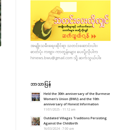
အမျိုးသမီးရေးဆိုင်ရာ သတင်းဆောင်းပါး၊
ဓာတ်ပုံ၊ ကဗျာ၊ ကာတွန်းများ ပေးပို့လိုပါက
hinews.bwu@gmail.com
သို့ ဆက်သွယ်ပါ။
ဘာသာပြန်
Held the 30th anniversary of the Burmese
Women’s Union (BWU) and the 10th
anniversary of Honest Information
11/01/2025 - 11:12 am
Outdated Villages Traditions Persisting
Against the Childbirth
16/03/2024 - 7:00 pm
း