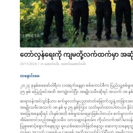
တော်လှန်ရေးကို ကျမတို့လက်ထက်မှာ အဆုံ
/
23/11/2024
in
ဆောင်းပါး
,
သတင်းဆောင်းပါး
ထနောင်းမေ
၂၀၂၄ ခုနှစ်ဖေဖော်ဝါရီလ (၁၀)ရက်နေ့မှာ စစ်ကောင်စီက ပြည်သူ့စစ်မှု
၃၅ နှစ် မပြည့်ခင်အထိ အကျုံးဝင်ပြီး အမျိုးသမီးဆိုရင် အသက် ၁၈ န
ဆရာဝန်၊အင်ဂျင်နီယာ၊ စက်မှုလက်မှုပညာတတ်မြောက်သူနဲ့ တခြားအတတ
အမျိုးသမီးအသက် ၁၈ နှစ် မှ ၃၅ နှစ်ကြား သတ်မှတ်ထားပါတယ်။ နိုင်င
အခြေအနေဆိုရင် ငါးနှစ်အထိ စစ်မှုထမ်းရမှာဖြစ်ပါတယ်။ စက်မှုလက
အိမ်ထောင်သည်အမျိုးသမီး၊ သာသနာ့ဝန်ထမ်း၊ ကိုယ်လက်အင်္ဂါမသန်စ
ပြုစုစောင့်ရှောက်နေရသူ၊ မူးယစ်ဆေးဝါးဖြတ်နေသူ၊ ဆေးကုသနေရသူ၊ 
ကုန်မှာ အသက် (၁၈)နှစ် မှ (၃၅)နှစ် အထိအသက်ပြည့်ပြီးတဲ့ အမျိုးသ