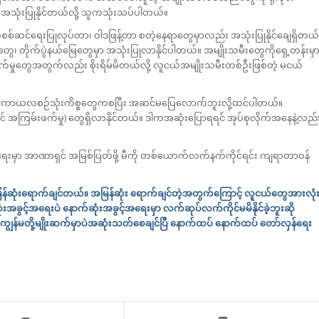
 အသုံးပြုနိုင်တယ်လို့ သူကသုံးသပ်ပါတယ်။
်ဆင်ရေးပြုလုပ်တာ၊ ဝါဒဖြန့်တာ စတဲ့နေရာတွေမှာလည်း အသုံးပြုနိုင်ချေရှိတယ်
ဲ့တွေ၊ တိုက်ပွဲနယ်မြေတွေမှာ အသုံးပြုလာနိုင်ပါတယ်။ အမျိုးသမီးတွေကိုရှေ့တန်းမှ
မ်းဖက်မှုတွေအတွက်လည်း စိုးရိမ်မိတယ်လို့ လူငယ်အမျိုးသမီးတစ်ဦးဖြစ်တဲ့ မငယ်
ည်တကာယလစဉ်သုံးကိစ္စတွေကစပြီး အဆင်မပြေလောက်ဘူးလို့ထင်ပါတယ်။
် အကြမ်းဖက်မှု) တွေရှိလာနိုင်တယ်။ ဒါကအဆုံးပြောရရင် အုပ်စုလိုက်အနေနဲ့လည်
ရေးမှာ အာဏာရှင် အမြစ်ပြတ်ဖို့ မီကို တစ်ယောက်လက်နက်ကိုင်ရင်း ကျရာတာဝန်
 အမြန်ဆုံးရောက်ချင်တယ်။ အမြန်ဆုံး ရောက်ချင်တဲ့အတွက်ကြောင့် လူငယ်တွေအားလုံ
ဆုံးအခွင့်အရေးပဲ နောက်ဆုံးအခွင့်အရေးမှာ လက်ဆုပ်လက်ကိုင်မမိနိုင်ခဲ့ဘူးဆို
ွန်မတို့မျိုးဆက်မှာပဲအဆုံးသတ်စေချင်ပြီ နောက်ထပ် နောက်ထပ် တော်လှန်ရေး