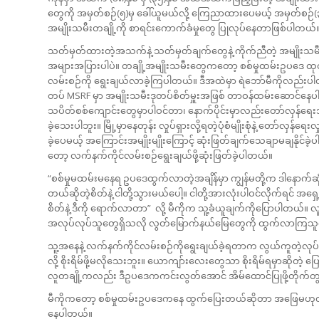
တွေကို အမှတ်စဉ်(၅)မှ ခေါ်ယူမယ်လို့ ကြေညာထားပေမယ့် အမှတ်စဉ်(၃)မတိ
အမျိုးသမီးတချို့ကို စာရင်းကောက်ခံမှုတွေ ပြုလုပ်နေတာဖြစ်ပါတယ်
သတ်မှတ်ထားတဲ့အသက်နဲ့ သတ်မှတ်ချက်တွေနဲ့ ကိုက်ညီတဲ့ အမျိုးသမ
အများအပြားပါပဲ။ တချို့အမျိုးသမီးတွေကတော့ စစ်မှုထမ်းဥပဒေ ထုတ
လမ်းစဉ်ကို ရွေးချယ်လာခဲ့ကြပါတယ်။ ဒီအထဲမှာ ရဲဘော်မီကိုလည်းပါ
တပ် MSRF မှာ အမျိုးသမီးဒုတပ်စိတ်မှူးအဖြစ် တာဝန်ထမ်း‌ဆောင်နေပ
သပိတ်စစ်ကျောင်းတွေမှာပါဝင်တာ၊ နောက်ပိုင်းမှာလည်းတော်လှန်ရေ
ခဲ့သေးပါဘူး။ မြို့မှာနေတုန်း လှုပ်ရှားလို့ရတဲ့ပုံစံမျိုးစုံနဲ့ တော်လှန
ခဲ့ပေမယ့် အကြောင်းအမျိုးမျိုးကြောင့် ဆုံးဖြတ်ချက်သေချာမချနိုင်
တော့ လက်နက်ကိုင်လမ်းစဉ်ရွေးချယ်ဖို့ဆုံးဖြတ်ခဲ့ပါတယ်။
“စစ်မှုမထမ်းမနေရ ဥပဒေထွက်လာတဲ့အချိန်မှာ ကျွန်မတို့က ဒါနောက်ဆုံး
တယ်ဆိုတဲ့စိတ်နဲ့ ငါတို့သွားမယ်ပေါ့။ ငါတို့အားလုံးပါဝင်လိုက်ရင်
စိတ်နဲ့ ဒီကို ရောက်လာတာ” လို့ မီကိုက သူ့ခံယူချက်ကိုပြောပါတယ်
အလုပ်လုပ်သူတွေရှိသလို လွတ်မြောက်နယ်မြေတွေကို ထွက်လာကြသူ
သူ့အနေနဲ့ လက်နက်ကိုင်လမ်းစဉ်ကိုရွေးချယ်ခဲ့ရတာက လွယ်ကူတဲ့လု
လို့ စိုးရိမ်ဖို့မလိုသေးဘူး။ ယောကျာ်းလေးတွေသာ စိုးရိမ်ရမှာဆိုတဲ့ 
လူတချို့ကလည်း ဒီဥပဒေကကင်းလွတ်အောင် အိမ်ထောင်ပြုဖို့တိုက်တ
မီကိုကတော့ စစ်မှုထမ်းဥပဒေကနေ ထွက်ပြေးတယ်ဆိုတာ အဖြေမဟုတ်ဘ
နေပါတယ်။