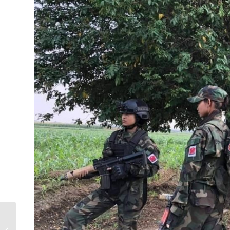
သန္ဓေတားဆေးများ
ဈေးနှုန်းမြင့်တက်လာမှု