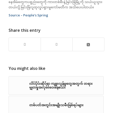
နေအိမ်တွေကပစ္စည်းတွေကို ကားတစ်စီးနဲ့ မြင်းခြံမြို့ကို သယ်ယူသွား
တယ်လို့ မြင်းခြံလူထုလှုပ်ရှားမှုကော်မတီက အသိပေးပါတယ်။
Source – People’s Spring
Share this entry
You might also like
လိင်ပိုင်းဆိုင်ရာ ကျူးလွန်မှုတွေအတွက် တရား
မျှတမှုအလှမ်းဝေးနေသေး
တစ်ပတ်အတွင်းအမျိုးသမီးဖြစ်ရပ်များ