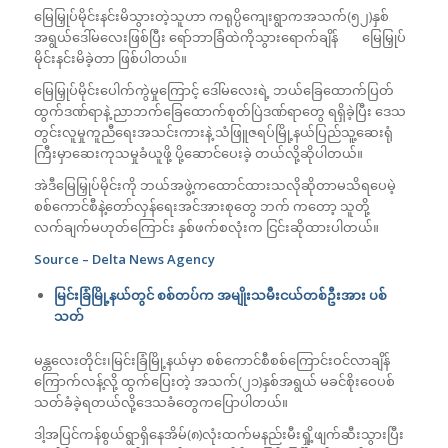
မြေမြှုပ်မိုင်းနင်းမိသွားတဲ့သူဟာ ကရုပ္ပိကျေးရွာကအသက်(၅၂)နှစ်
အရွယ်ဒေါ်မလေးဖြစ်ပြီး ရော်ဘာခြံထဲကိုသွားရောက်ချိန် မြေမြှုပ်
မိုင်းနင်းမိခဲ့တာ ဖြစ်ပါတယ်။
မြေမြှုပ်မိုင်းပေါက်ကွဲမှုကြောင့် ဒေါ်မလေးရဲ့ ဘယ်ခြေထောက်ပြတ်
ထွက်ဒဏ်ရာနဲ့ ညာဘက်ခြေထောက်စုတ်ပြဲဒဏ်ရာတွေ ရရှိခဲ့ပြီး ဒေသ
တွင်းလူမှုကူညီရေးအသင်းကားနဲ့ သံဖြူဇရပ်မြို့နယ်ပြည်သူ့ဆေးရုံ
ကြီးမှာဆေးကုသမှုခံယူဖို့ ပို့ဆောင်ပေးခဲ့ တယ်လို့ဆိုပါတယ်။
အဲဒီမြေမြှုပ်မိုင်းကို ဘယ်အဖွဲ့ကထောင်ထားသလိုဆိုတာမသိရပေမဲ့
စစ်ကောင်စီနဲ့တော်လှန်ရေးအင်အားစုတွေ ဘက် ကတော့ သူတို့
လက်ချက်မဟုတ်ကြောင်း နှစ်ဖက်စလုံးက ငြင်းဆိုထားပါတယ်။
Source – Delta News Agency
မြင်းခြံမြို့နယ်တွင် စစ်တပ်က အမျိုးသမီးငယ်တစ်ဦးအား ပစ်
သတ်
မန္တလေးတိုင်း၊မြင်းခြံမြို့နယ်မှာ စစ်ကောင်စီစစ်ကြောင်းဝင်လာချိန်
ကြောက်လန့်လို့ ထွက်ပြေးတဲ့ အသက်(၂၁)နှစ်အရွယ် မခင်စိုးဝေပစ်
သတ်ခံခဲ့ရတယ်လို့ဒေသခံတွေကပြောပါတယ်။
ဒါ့အပြင်ကန်စွယ်ရွာရှိနေအိမ်(၈)လုံးထက်မနည်းမီးရှို့ဖျက်ဆီးသွားပြီး