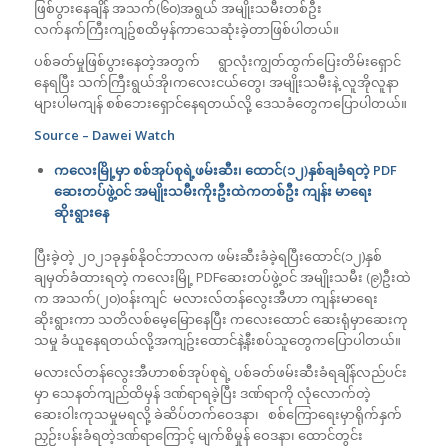
ဖြစ်ပွားနေချိန် အသက်(၆၀)အရွယ် အမျိုးသမီးတစ်ဦး
လက်နက်ကြီးကျဥ်စထိမှန်ကာသေဆုံးခဲ့တာဖြစ်ပါတယ်။
ပစ်ခတ်မှုဖြစ်ပွားနေတဲ့အတွက် ရွာလုံးကျွတ်ထွက်ပြေးတိမ်းရှောင်
နေရပြီး သက်ကြီးရွယ်အို၊ကလေးငယ်တွေ၊ အမျိုးသမီးနဲ့ လူအိုလူနာ
များပါမကျန် စစ်ဘေးရှောင်နေရတယ်လို့ ဒေသခံတွေကပြောပါတယ်။
Source – Dawei Watch
ကလေးမြို့မှာ စစ်အုပ်စုရဲ့ဖမ်းဆီး၊ ထောင်(၁၂)နှစ်ချခံရတဲ့
PDF
ဆေးတပ်ဖွဲ့၀င် အမျိုးသမီးကိုးဦးထဲကတစ်ဦး ကျန်း မာရေး
ဆိုးရွားနေ
ပြီးခဲ့တဲ့ ၂၀၂၁ခုနှစ်နိုဝင်ဘာလက ဖမ်းဆီးခံခဲ့ရပြီးထောင်(၁၂)နှစ်
ချမှတ်ခံထားရတဲ့ ကလေးမြို့ PDFဆေးတပ်ဖွဲ့ဝင် အမျိုးသမီး (၉)ဦးထဲ
က အသက်(၂၀)ဝန်းကျင် မလားလ်တန်လွေးအီဟာ ကျန်းမာရေး
ဆိုးရွားကာ သတိလစ်မေ့မြောနေပြီး ကလေးထောင် ဆေးရုံမှာဆေးကု
သမှု ခံယူနေရတယ်လို့အကျဥ်းထောင်နဲ့နီးစပ်သူတွေကပြောပါတယ်။
မလားလ်တန်လွေးအီဟာစစ်အုပ်စုရဲ့ ပစ်ခတ်ဖမ်းဆီးခံရချိန်လည်ပင်း
မှာ သေနတ်ကျည်ထိမှန် ဒဏ်ရာရခဲ့ပြီး ဒဏ်ရာကို လုံလောက်တဲ့
ဆေးဝါးကုသမှုမရလို့ ခဲဆိပ်တက်ဝေဒနာ၊ စစ်ကြောရေးမှာရိုက်နှက်
ညှဉ်းပန်းခံရတဲ့ဒဏ်ရာကြောင့် မျက်စိမှုန် ဝေဒနာ၊ ထောင်တွင်း