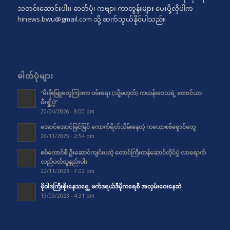
သတင်းဆောင်းပါး၊ ဓာတ်ပုံ၊ ကဗျာ၊ ကာတွန်းများ ပေးပို့လိုပါက
hinews.bwu@gmail.com
သို့ ဆက်သွယ်နိုင်ပါသည်။
ဓါတ်ပုံများ
“မီးခိုးမြူတွေကြားက ဝမ်းရေး (သို့မဟုတ်) ကယန်းဒေသရဲ့ တောင်ယာ
မီးရှို့ပွဲ”
20/04/2026 - 8:00 pm
အောင်အောင်မြင်မြင် ကောက်ရိတ်သိမ်းနေတဲ့ ကယောစစ်ရှောင်တွေ
26/11/2025 - 2:54 pm
စစ်ကောင်စီ ဦးဆောင်ကျင်းပတဲ့ တောင်ကြီးတန်ဆောင်တိုင်ပွဲ လာရောက်
လည်ပတ်သူနည်းပါး
22/11/2023 - 7:02 pm
ဖိုဝါဒကြီးစိုးနေသရွေ့ ဖက်ဒရယ်ဒီမိုကရေစီ အလှမ်းဝေးနေဆဲ
13/03/2023 - 4:31 pm