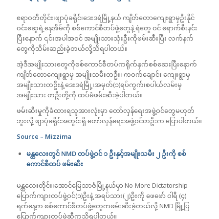
ဧရာဝတီတိုင်း၊ဖျာပုံခရိုင်၊ဒေးဒရဲမြို့နယ် ကျိတ်တောကျေးရွာမှဦးနိုင်
ဝင်းဆွေရဲ့နေအိမ်ကို စစ်ကောင်စီတပ်ဖွဲ့တွေနဲ့ ရဲတွေ ဝင် ရောက်စီးနင်း
ပြီးနောက် ၎င်းအပါအဝင် အမျိုးသားသုံးဦးကိုဖမ်းဆီးပြီး လက်နက်
တွေကိုသိမ်းဆည်းခဲ့တယ်လို့သိရပါတယ်။
အဲ့ဒီအမျိုးသားတွေကိုစစ်ကောင်စီတပ်ကရိုက်နှက်စစ်ဆေးပြီးနောက်
ကျိတ်တောကျေးရွာမှ အမျိုးသမီးတဦး၊ ကဝက်ချောင်း ကျေးရွာမှ
အမျိုးသားတဦးနဲ့ ဒေးဒရဲမြို့၊အမှတ်(၁)ရပ်ကွက်၊စပါယ်လမ်းမှ
အမျိုးသား တဦးတို့ကို ထပ်မံဖမ်းဆီးခဲ့ပါတယ်။
ဖမ်းဆီးမှုကိုခံထားရသူအားလုံးမှာ တော်လှန်ရေးအဖွဲ့ဝင်တွေမဟုတ်
ဘူးလို့ ဖျာပုံခရိုင်အတွင်းရှိ တော်လှန်ရေးအဖွဲ့ဝင်တဦးက ပြောပါတယ်။
Source – Mizzima
မန္တလေးတွင်
NMD
တပ်ဖွဲ့ဝင် ၁ ဦးနှင့်အမျိုးသမီး ၂ ဦးကို စစ်
ကောင်စီတပ် ဖမ်းဆီး
မန္တလေးတိုင်း၊‌အောင်မြေသာဇံမြို့နယ်မှာ No-More Dictatorship
ပြောက်ကျားတပ်ဖွဲ့ဝင်(၁)ဦးနဲ့ အရပ်သား(၂)ဦးကို ဖေဖော် ဝါရီ (၄)
ရက်‌နေ့က စစ်ကောင်စီတပ်ဖွဲ့တွေကဖမ်းဆီးခဲ့တယ်လို့ NMD မြို့‌ပြ
ပြောက်ကျားတပ်ဖွဲ့ဆီကသိရပါတယ်။