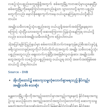
လစဥ်သုံးပစ္စည်းတွေရရှိဖို့အတွက် စစ်တွေမြို့ကတဆင့်မှာယူနေရပြီး
စစ်တွေမြို့ကိုရေကြောင်းတခုတည်းနဲ့သာ သွားလာလို့ ရကာ ပစ္စည်း
တွေကိုလည်း မှောင်ခိုဈေးကွက်ကနေ ဝယ်ယူနေကြရတယ်လို့ဆိုပါ
တယ်။
အမျိုးသမီးလစဥ်သုံးပစ္စည်းတွေ ဝယ်ယူဖို့အခက်အခဲကြုံနေရတာ
ကြောင့် သုံးပြီးသားတွေကို ဆေးကြောကာ ပြန်သုံးနေကြရ တယ်လို့
လည်း ဒေသခံအမျိုးသမီးတစ်ဦးက ပြောပါတယ်။
ဒါ့အပြင်ရခိုင်ပြည်နယ်မှာ စစ်ကောင်စီဘက်ကနေကုန်စည်စီးဆင်းခွင့်နဲ့
ခရီးသွားလာခွင့်တွေကိုပါ ပိတ်လိုက်တဲ့အတွက် အမျိုး သမီးလစဥ်သုံး
ပစ္စည်းတွေလည်း ဈေးတက်ကုန်ပြီးအခြေခံလူတန်းစား အမျိုးသမီး
တွေအတွက် လစဥ်သုံးပစ္စည်းတွေ ဝယ်ယူရ တာပို အခက်အခဲဖြစ်စေ
တယ်လို့ သိရပါတယ်။
Source – DVB
အိုးဘိုထောင်၌ ဆေးကုသမှုလုံလောက်စွာမရသည့် နိုင်ကျဉ်း
အမျိုးသမီး သေဆုံး
မန္တလေးမြို့၊အိုးဘိုအကျဥ်းထောင်မှာအကျဥ်းကျနေတဲ့ နိုင်ငံရေးအကျ
ဥ်းသူ မယဉ်မိုးဟာ အကျဥ်းထောင်အတွင်းလုံလောက်တဲ့ ဆေးကုသမှု
မရတဲ့အတွက်သေဆုံးခဲ့တယ်လို့ မြန်မာနိုင်ငံလုံးဆိုင်ရာ နိုင်ငံရေး