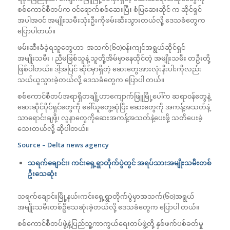
စစ်ကောင်စီတပ်က ၀င်ရောက်စစ်ဆေးပြီး စံပြဆေးဆိုင် က ဆိုင်ရှင်
အပါအ၀င် အမျိုးသမီးသုံးဦးကိုဖမ်းဆီး‌သွားတယ်လို့ ဒေသခံတွေက
ပြောပါတယ်။
ဖမ်းဆီးခံခဲ့ရသူတွေဟာ အသက်(၆၀)၀န်းကျင်အရွယ်ဆိုင်ရှင်
အမျိုးသမီး ၊ ညီမဖြစ်သူနဲ့ သူတို့အိမ်မှာနေထိုင်တဲ့ အမျိုးသမီး တဦးတို့
ဖြစ်ပါတယ်။ ဒါ့အပြင် ဆိုင်မှာရှိတဲ့ ဆေးတွေအားလုံးနီးပါးကိုလည်း
သယ်ယူသွားခဲ့တယ်လို့ ဒေသခံတွေက ပြောပါ တယ်။
စစ်ကောင်စီတပ်အရာရှိတချို့ဟာကျောက်ဖြူမြို့ပေါ်က ဆရာ၀န်တွေနဲ့
ဆေးဆိုင်ပိုင်ရှင်တွေကို ခေါ်ယူတွေ့ဆုံပြီး ဆေးတွေကို အကန့်အသတ်နဲ့
သာရောင်းချဖို့၊ လူနာတွေကိုဆေးအကန့်အသတ်နဲ့ပေးဖို့ သတိပေးခဲ့
သေးတယ်လို့ ဆိုပါတယ်။
Source – Delta news agency
သရက်ချောင်း၊ ကင်းရှေ့ရွာတိုက်ပွဲတွင် အရပ်သားအမျိုးသမီးတစ်
ဦးသေဆုံး
သရက်ချောင်းမြို့နယ်၊ကင်းရှေ့ရွာတိုက်ပွဲမှာအသက်(၆၀)အရွယ်
အမျိုးသမီးတစ်ဦသေဆုံးခဲ့တယ်လို့ ဒေသခံတွေက ပြောပါ တယ်။
စစ်ကောင်စီတပ်ဖွဲ့နဲ့ပြည်သူ့ကာကွယ်‌ရေးတပ်ဖွဲ့တို့ နှစ်ဖက်ပစ်ခတ်မှု