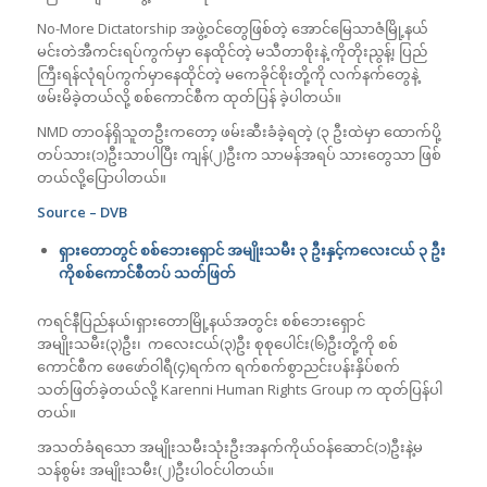
No-More Dictatorship အဖွဲ့ဝင်တွေဖြစ်တဲ့ ‌အောင်မြေသာဇံမြို့နယ်
မင်းတဲအီကင်းရပ်ကွက်မှာ နေထိုင်တဲ့ မသီတာစိုးနဲ့ ကိုတိုးညွန့်၊ ပြည်
ကြီးရန်လုံရပ်ကွက်မှာနေထိုင်တဲ့ မကေခိုင်စိုးတို့ကို လက်နက်တွေနဲ့
ဖမ်းမိခဲ့တယ်လို့ စစ်ကောင်စီက ထုတ်ပြန် ခဲ့ပါတယ်။
NMD တာဝန်ရှိသူတဦးကတော့ ဖမ်းဆီးခံခဲ့ရတဲ့ (၃ ဦးထဲမှာ ထောက်ပို့
တပ်သား(၁)ဦးသာပါပြီး ကျန်(၂)ဦးက သာမန်အရပ် သားတွေသာ ဖြစ်
တယ်လို့ပြောပါတယ်။
Source – DVB
ရှားတောတွင် စစ်ဘေးရှောင် အမျိုးသမီး ၃ ဦးနှင့်ကလေးငယ် ၃ ဦး
ကိုစစ်ကောင်စီတပ် သတ်ဖြတ်
ကရင်နီပြည်နယ်၊ရှားတောမြို့နယ်အတွင်း စစ်ဘေးရှောင်
အမျိုးသမီး(၃)ဦး၊ ကလေးငယ်(၃)ဦး စုစုပေါင်း(၆)ဦးတို့ကို စစ်
ကောင်စီက ဖေဖော်ဝါရီ(၄)ရက်က ရက်စက်စွာညင်းပန်းနှိပ်စက်
သတ်ဖြတ်ခဲ့တယ်လို့ Karenni Human Rights Group က ထုတ်ပြန်ပါ
တယ်။
အသတ်ခံရသော အမျိုးသမီးသုံးဦးအနက်ကိုယ်ဝန်ဆောင်(၁)ဦးနဲ့မ
သန်စွမ်း အမျိုးသမီး(၂)ဦးပါဝင်ပါတယ်။