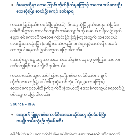
ဒီးမော့ဆိုမှာ လေကြောင်းတိုက်ခိုက်မှုကြောင့် ကလေးငယ်လေးဦး
သေဆုံးပြီး ဆယ်ဦးကျော် ဒဏ်ရာရ
ကယားပြည်နယ်(ကရင်နီပြည်နယ်)၊ ဒီးမော့ဆိုမြို့နယ်အနောက်ခြမ်း၊
ဒေါဆီအီရွာက စာသင်ကျောင်းတစ်ကျောင်းကို ဖေဖော် ဝါရီလ(၅)ရက်
နေ့က စစ်ကောင်စီကလေကြောင်းနဲ့ဗုံးကြဲခဲ့တဲ့အတွက် ကလေးငယ်
လေးဦးသေဆုံးပြီး (၁၀)ဦးထက်မနည်း ဒဏ်ရာရခဲ့တယ်လို့ ဒေသခံ
ကာကွယ်ရေးတပ်ဖွဲ့ဝင်တွေက ပြောပါတယ်။
သေဆုံးသွားသူတွေဟာ အသက်ဆယ်နှစ်ကနေ ၁၃ နှစ်ကြား ကလေး
ငယ်တွေဖြစ်တယ်လို့သိရပါတယ်။
ကလေးငယ်တွေစာသင်ကြားနေချိန် စစ်ကောင်စီတပ်ကဂျက်
တိုက်လေယာဉ်နဲ့ ပေါင်ငါးရာဗုံးတစ်လုံး ကြဲချခဲ့တာကြောင့်
စာသင်ကျောင်းပါထိခိုက်ပျက်စီးခဲ့တယ်လို့ ဒေသခံကာကွယ်ရေးတပ်ဖွဲ့
ဝင်တွေက ပြောပါတယ်။
Source – RFA
ကျောက်ဖြူမှာစစ်ကောင်စီကဆေးဆိုင်တွေကို၀င်စစ်ပြီး
အမျိုးသမီးသုံးဦးကိုဖမ်းဆီး
ရခိုင်ပြည်နယ်၊ ကျောက်ဖြူမြို့ပေါ်မှာရှိတဲ့ ဆေးအရောင်းဆိုင်တွေကို