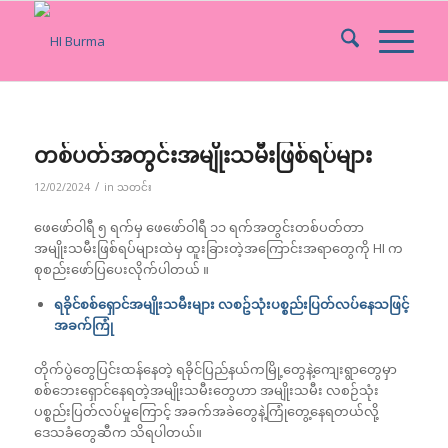
တစ်ပတ်အတွင်းအမျိုးသမီးဖြစ်ရပ်များ
/
12/02/2024
in
သတင်း
ဖေဖော်ဝါရီ ၅ ရက်မှ ဖေဖော်ဝါရီ ၁၁ ရက်အတွင်းတစ်ပတ်တာ
အမျိုးသမီးဖြစ်ရပ်များထဲမှ ထူးခြားတဲ့အကြောင်းအရာတွေကို HI က
စုစည်းဖော်ပြပေးလိုက်ပါတယ် ။
ရခိုင်စစ်ရှောင်အမျိုးသမီးများ လစဥ်သုံးပစ္စည်းပြတ်လပ်နေသဖြင့်
အခက်ကြုံ
တိုက်ပွဲတွေပြင်းထန်နေတဲ့ ရခိုင်ပြည်နယ်ကမြို့တွေနဲ့ကျေးရွာတွေမှာ
စစ်ဘေးရှောင်နေရတဲ့အမျိုးသမီးတွေဟာ အမျိုးသမီး လစဉ်သုံး
ပစ္စည်းပြတ်လပ်မှုကြောင့် အခက်အခဲတွေနဲ့ကြုံတွေ့နေရတယ်လို့
ဒေသခံတွေဆီက သိရပါတယ်။