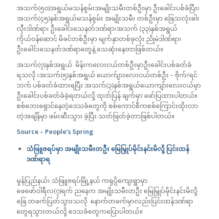
အသက်(၅၀)အရွယ်မသန်စွမ်းအမျိုးသမီးတစ်ဦးမှာ ဦးခေါင်းပစ်ခံပြီး၊
အသက်(၄၅)နှစ်အရွယ်မသန်စွမ်း အမျိုးသမီး တစ်ဦးမှာ ခြေသလုံးဓါး
လှီးဒါဏ်ရာ၊ ဦးခေါင်းသေနတ်ဒဏ်ရာ၊အသက် (၃၃)နှစ်အရွယ်
ကိုယ်ဝန်ဆောင် မိခင်တစ်ဦးမှာ မျက်နှာတစ်ခုလုံး ညိုမဲဒါဏ်ရာ၊
ဦးခေါင်းသေနတ်ဒဏ်ရာတွေနဲ့ သေဆုံးနေတာဖြစ်တယ်။
အသက်(၇)နှစ်အရွယ် မိန်းကလေးငယ်တစ်ဦးမှာဦးခေါင်းပစ်ခတ်ခံ
ရသလို ၊အသက်(၅)နှစ်အရွယ် ယောက်ျားလေးငယ်တစ်ဦး – ဗိုက်/ရင်
ဘက် ပစ်ခတ်ခံထားရပြီး အသက်(၃)နှစ်အရွယ်ယောကျာ်း‌လေးငယ်မှာ
ဦးခေါင်းပစ်ခတ်ခံခဲ့ရတယ်လို့ ထုတ်ပြန် ချက်မှာ ဖော်ပြထားပါတယ်။
စစ်ဘေးရှောင်နေတဲ့ဒေသခံတွေကို စစ်ကောင်စီကစစ်ကြောင်းထိုးလာ
တဲ့အချိန်မှာ ဖမ်းဆီးသွား ခဲ့ပြီး သတ်ဖြတ်ခဲ့တာဖြစ်ပါတယ်။
Source – People’s Spring
သံဖြူဇရပ်မှာ အမျိုးသမီးတဦး မြေမြှုပ်မိုင်းနင်းမိလို့ ပြင်းထန်
ဒဏ်ရာရ
မွန်ပြည်နယ်၊ သံဖြူဇရပ်မြို့နယ် ကရုပ္ပိကျေးရွာမှာ
ဖေဖော်ဝါရီလ(၇)ရက် ညနေက အမျိုးသမီးတဦး မြေမြှုပ်မိုင်းနင်းမိလို့
ခြေ တဖက်ပြတ်သွားသလို နောက်တဖက်မှာလည်းပြင်းထန်ဒဏ်ရာ
တွေရသွားတယ်လို့ ဒေသခံတွေကပြောပါတယ်။