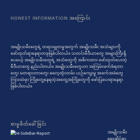
HONEST INFORMATION အကြောင်း
အမျိုးသမီးတွေရဲ့ တရားမျှတမှုအတွက် အမျိုးသမီး အသံများကို
ဖော်ထုတ်ရာနေရာတခုဖြစ်ပါတယ်။ သတင်းမီဒီယာတွေ အများကြီးရှိ
ပေမယ့် အမျိုးသမီးတွေရဲ့ အသံတွေကို အဓိကထား ဖော်ထုတ်ပေးတဲ့
မီဒီယာတွေ နည်းပါတယ်။ အမျိုးသမီးတွေဟာ အကြမ်းဖက်ခံရတာ
တွေ၊ မတရားတာတွေ၊ ဓလေ့ထုံးတမ်း ယဉ်ကျေးမှု အခက်အခဲတွေ
ကြားထဲမှာ ကြုံတွေ့နေရတဲ့အတွေ့အကြုံတွေကို ဖော်ပြပေးရာနေရာ
ဖြစ်ပါတယ်။
စာမူဖိတ်ခေါ်ခြင်း
အမျိုးသမီး
ရေးဆိုင်ရာ