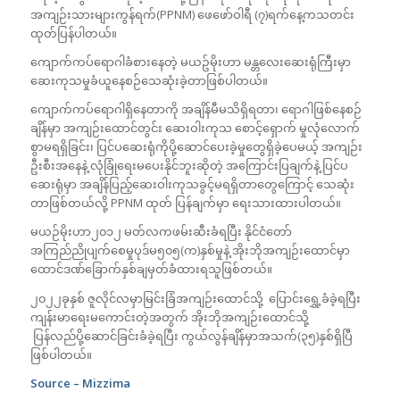
အကျဉ်းသားများကွန်ရက်(PPNM) ဖေဖော်ဝါရီ (၇)ရက်နေ့ကသတင်း
ထုတ်ပြန်ပါတယ်။
ကျောက်ကပ်ရောဂါခံစားနေတဲ့ မယဥ်မိုးဟာ မန္တလေးဆေးရုံကြီးမှာ
ဆေးကုသမှုခံယူနေစဉ်သေဆုံးခဲ့တာဖြစ်ပါတယ်။
ကျောက်ကပ်ရောဂါရှိနေတာကို အချိန်မီမသိရှိရတာ၊ ရောဂါဖြစ်နေစဉ်
ချိန်မှာ အကျဉ်းထောင်တွင်း ဆေးဝါးကုသ စောင့်ရှောက် မှုလုံလောက်
စွာမရရှိခြင်း၊ ပြင်ပဆေးရုံကိုပို့ဆောင်ပေးခဲ့မှုတွေရှိခဲ့ပေမယ့် အကျဉ်း
ဦးစီးအနေနဲ့ လုံခြုံရေးမပေးနိုင်ဘူးဆိုတဲ့ အကြောင်းပြချက်နဲ့ ပြင်ပ
ဆေးရုံမှာ အချိန်ပြည့်ဆေးဝါးကုသခွင့်မရရှိတာတွေကြောင့် သေဆုံး
တာဖြစ်တယ်လို့ PPNM ထုတ် ပြန်ချက်မှာ ရေးသားထားပါတယ်။
မယဉ်မိုးဟာ၂၀၁၂ မတ်လကဖမ်းဆီးခံရပြီး နိုင်ငံတော်
အကြည်ညိုပျက်စေမှုပုဒ်မ၅၀၅(က)နှစ်မှုနဲ့ အိုးဘိုအကျဉ်းထောင်မှာ
ထောင်ဒဏ်ခြောက်နှစ်ချမှတ်ခံထားရသူဖြစ်တယ်။
၂၀၂၂ခုနှစ် ဇူလိုင်လမှာမြင်းခြံအကျဉ်းထောင်သို့ ပြောင်းရွှေ့ခံခဲ့ရပြီး
ကျန်းမာရေးမကောင်းတဲ့အတွက် အိုးဘိုအကျဉ်းထောင်သို့
ပြန်လည်ပို့ဆောင်ခြင်းခံခဲ့ရပြီး ကွယ်လွန်ချိန်မှာအသက်(၃၅)နှစ်ရှိပြီ
ဖြစ်ပါတယ်။
Source – Mizzima