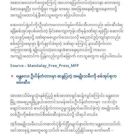
အစားအသောက်တွေကြောင့် အာဟာရပြတ်လပ်တဲ့ဝေဒနာ စတာတွေ
ခံစားနေရပြီး လက်ရှိမှာ ကျန်း မာရေး အခြေအနေဆိုးရွားနေတာလို့
အကျဉ်းထောင်နဲ့ နီးစပ်သူတွေက ပြောပါတယ်။
ဆေးတပ်ဖွဲ့၀င်ကိုးဦးထဲကမလားလ်မွမ်းကိမ်းအီဟာလည်း ဖမ်းဆီးခံရ
ချိန်စစ်အုပ်စုပစ်ခတ်တဲ့ မိုင်းစကျောကုန်း ထိမှန်ဒဏ်ရာ ရခဲ့ပြီး ဆေးဝါး
ကုသခွင့်မရလို့ ဒဏ်ရာမပျောက်သေးသလို မညောင်ဒွင့်ကျင်မှာလည်း
စစ်ကြောရေးမှာ ရိုက်နှုက်ခံရတဲ့ ဒဏ်ရာ ကြောင့် နားထိခိုက်ကာ
အကြားအာရုံ ချိုးယွင်းတဲ့ဝေဒနာခံစားနေရတယ်လို့ ကလေး
အကျဉ်းထောင်က ပြန်လည်လွတ်မြောက် လာသူတွေက ပြောပါတယ်။
Source – Mandalay_Free_Press_MFP
မန္တလေး ဦးပိန်တံတားမှာ ဆန္ဒပြတဲ့ အမျိုးသမီးကို စစ်အုပ်စုက
ဖမ်းဆီး၊
အာဏာသိမ်းမှုသုံးနှစ်ပြည့် စစ်အာဏာရှင်ဆန့်ကျင်ကြောင်း မန္တ‌လေး
မြို့၊အမရပူရမြို့နယ်၊‌တောင်သမန်အင်း၊ဦးပိန်တံတားမှာ လက်သုံး
ချောင်းထောင် ဓာတ်ပုံရိုက်ကာလူမှုကွန်ရက်ပေါ်တင်ခဲ့တဲ့ အမျိုးသမီး
တစ်ဦးကိုစစ်ကောင်စီဖမ်းဆီးခဲ့တယ်လို့ သိရပါ တယ်။
အဲ့ဒီအမျိုးသမီးငယ်ကဓာတ်ပုံရိုက်ပြီးမျက်နှာဝါးကာ မန္တလေးသပိတ်
အင်အားစုနဲ့ အထွေထွေသပိတ် ပေါင်းစပ်ညှိနှိုင်းရေး ကော်မတီ –