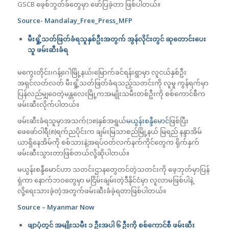
GSCB ဖေ့စ်ဘွတ်ခ်တွေမှာ ဖော်ပြခဲ့တာ ဖြစ်ပါတယ်။
Source- Mandalay_Free_Press_MFP
မီးရှို့သတ်ဖြတ်ခံရသူနှစ်ဦးအတွက် အွန်လိုင်းတွင် ဆုတောင်းပေး
သူ ဖမ်းဆီးခံရ
မကွေးတိုင်း၊ဂန့်ဂေါမြို့နယ်၊မြောက်ခင်ရန်းရွာမှာ လူငယ်နှစ်ဦး
အရှင်လတ်လတ် မီးရှို့သတ်ဖြတ်ခံရသည့်သတင်းကို လူမှု ကွန်ရက်မှာ
ပြန်လည်မျှဝေတဲ့မန္တလေးမြို့ကအမျိုးသမီးတစ်ဦးကို စစ်ကောင်စီက
ဖမ်းဆီးလိုက်ပါတယ်။
ဖမ်းဆီးခံရသူမှာအသက်(၁၈)နှစ်အရွယ်
မယွန်းစန္ဒီမောင်
ဖြစ်ပြီး
ဖေဖော်ဝါရီ(၈)ရက်ညပိုင်းက ချမ်းမြသာစည်မြို့နယ် မြရည် နန္ဒာအိမ်
ယာရှိနေအိမ်ကို စစ်သားနဲ့အရပ်ဝတ်လက်နက်ကိုင်တွေက ရိုက်နှက်
ဖမ်းဆီးသွားတာဖြစ်တယ်လို့ဆိုပါတယ်။
မယွန်းစန္ဒီမောင်ဟာ သတင်းဌာနတွေတင်တဲ့သတင်းကို ဖေ့ဘုတ်မှာပြန်
ရှဲကာ နောက်ဘဝတွေမှာ မငြိမ်းချမ်းတဲ့ဒီနိုင်ငံမှာ လူလာမဖြစ်ပါနဲ့
လို့‌ရေးသားခဲ့တဲ့အတွက်ဖမ်းဆီးခံခဲ့ရတာဖြစ်ပါတယ်။
Source – Myanmar Now
ဖျာပုံတွင် အမျိုးသမီး ၁ ဦးအပါ ၆ ဦးကို စစ်ကောင်စီ ဖမ်းဆီး