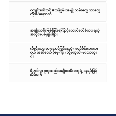
ငလျင်ဒဏ်သင့် မသန်စွမ်းအမျိုးသမီးတွေ ဘာတွေ
လိုအပ်နေသလဲ..
အမျိုးသမီးဖြစ်ခြင်းကြောင့်ဘောင်ခတ်ခံထားရတဲ့
အလှအပစံနှုန်းများ
ကိုးရီးယားမှာ အောင်မြင်နေတဲ့ ကရင်မိန်းကလေး
ငယ် အဆိုတော် ဖိုးမူကြီး (သို့မဟုတ်) မာသာထူး
ဝါး
ရိုဟင်ဂျာ ဒုက္ခသည်အမျိုးသမီးတွေရဲ့ နေရပ်ပြန်
အိပ်မက်