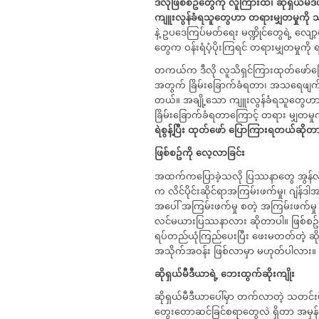
ဒီလိုဖြစ်စဥ်တွေကို
လူကြားထဲ၊
ဆိုရှယ်မီဒ
ကျူးလွန်ခံရသူတွေဟာ
တရားမျှတမှုကို
သ
နဲ့ ဥပဒေကြပ်မတ်ရေး မဏ္ဍိုင်တွေရဲ့ လျော့
တွေက ဝန်းရံပံ့ပိုးကြရင် တရားမျှတမှုကို ရ
တကယ်က ဒီလို လူသိရှင်ကြားထုတ်ဖော်ပြော
အတွက် ခြိမ်းခြောက်ခံရတာ၊ အသရေဖျက်မှု၊
တယ်။ အချို့သော ကျူးလွန်ခံရသူတွေဟာ
ခြိမ်းခြောက်ခံရတာကြောင့် တရား မျှတမ
ရဲစွန့်ပြီး
ထုတ်ဖော် ပြောကြားရတယ်ဆိုတ
ဖြစ်စဥ်ကို
လေ့လာခြင်း
အထက်ကပြောခဲ့သလို ပြဿနာတွေ အွန်လိုင
က လိင်ပိုင်းဆိုင်ရာအကြမ်းဖက်မှု၊ ဂျဲန
အပေါ် အကြမ်းဖက်မှု စတဲ့ အကြမ်းဖက်မှ
လင်မယားပြဿနာလား ဆိုတာပါ။ ဖြစ်စဥ်က
ရပ်တည်ယုံကြည်ပေးပြီး ဖေးမတတ်တဲ့ ဆို
အသိုက်အဝန်း ဖြစ်လာမှာ မဟုတ်ပါလား။
ဆိုရှယ်မီဒီယာရဲ့
ဘေးထွက်ဆိုးကျိုး
ဆိုရှယ်မီဒီယာပေါ်မှာ တက်လာတဲ့ သတင်းမိ
တွေးတောဆင်ခြင်စရာတွေလဲ ရှိတာ အမှန်ပ