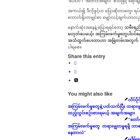
“ပေါ်ပင်”၊ “အတင်းအဖျင်း” စသဖြင့် ရောခ
အကယ်၍ ဒီလိုဖွင့်ဟ ပြောဆိုတာတွေ၊ ရ
ကောက်ရိုးတမျှင်စာ မျှော်လင့်ချက်ဟာလည
နောက်ဆုံးအနေနဲ့ ပြောရရင်တော့
သမီးရည်
မဟုတ်ပေမယ့်
၊
အကြမ်းဖက်မှုတွေ
ပါဝင်န
အသံထွက်ပေးတာဟာ
အမြဲတမ်းအတွက်
ပါရစေ။
Share this entry
You might also like
လိင်ပို
အကြမ်းဖက်မှုတွေနဲ့ ပတ်သက်ပြီး တရားမျှတမ
ထည့်သွင်းစဉ်းစားရမယ့် အချက်အများ
“တော်
အကြမ်းဖက်မှုတွေ တရားမျှတမှုရဖို့ ဘာကြ
နေတာလဲ”
မုဒိမ်