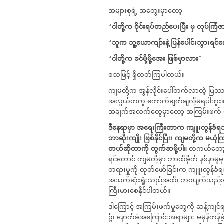
အများစုရဲ့ အတွေးမှာတော့
“
ငါတို့က
ဝိုင်းရပ်တည်ပေးပြီး
မှ
လုပ်ကြံဇ
“
သူက
သူ့ယောကျာ်းနဲ့
ပြန်ပေါင်းသွားရင်
“
ငါတို့က
ခင်မို့မို့အေး
ဖြစ်မှာလား
”
စသဖြင့် ရှိတတ်ကြပါတယ်။
ကျမတို့က အွန်လိုင်းပေါ်တက်လာတဲ့ ပြ
အလွယ်တကူ ကောက်ချက်ချလို့မရပါဘူး။ 
အချက်အလက်တွေမှာတော့ အကြမ်းဖက် မှု မ
ဒီနေရာမှာ
အရေးကြီးတာက
ကျူးလွန်ခံ
ဘာဆိုးကျိုး
ဖြစ်နိုင်ပြီး၊
ကျမတို့က
မယုံက
တယ်ဆိုတာကို
တွက်ဆဖို့ပါ။
တကယ်တော့ ကျ
ရင်တောင် ကျမတို့မှာ ဘာထိခိုက် နစ်နာမှ
တရားမှုကို ထုတ်ဖော်ခြင်းက ကျူးလွန်ခံ
အသက်ဆုံးရှုံးသည်အထိ၊ ဘဝပျက်သည်အထိ၊
ကြီးမားစေနိုင်ပါတယ်။
ဒါကြောင့် အကြမ်းဖက်မှုတွေကို ဆန့်ကျင
ဥ်၊ နောက်ခံအကြောင်းအရာများ မမှန်ကန်