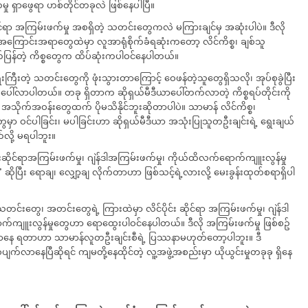
ု ရှာဖွေရာ ဟစ်တိုင်တခုလဲ ဖြစ်နေပါပြီ။
ဆိုင်ရာ အကြမ်းဖက်မှု အစရှိတဲ့ သတင်းတွေကလဲ မကြားချင်မှ အဆုံးပါပဲ။ ဒီလို
ြောင်းအရာတွေထဲမှာ လူအာရုံစိုက်ခံရဆုံးကတော့ လိင်ကိစ္စ၊ ချစ်သူ
က်ပြန်တဲ့ ကိစ္စတွေက ထိပ်ဆုံးကပါဝင်နေပါတယ်။
ေးကြီးတဲ့ သတင်းတွေကို ဖုံးသွားတာကြောင့် ဝေဖန်တဲ့သူတွေရှိသလို၊ အုပ်စုခွဲပြီး
ပေါ်လာပါတယ်။ တခု ရှိတာက ဆိုရှယ်မီဒီယာပေါ်တက်လာတဲ့ ကိစ္စရပ်တိုင်းကို
ုက်အဝန်းတွေထက် ပိုမသိနိုင်ဘူးဆိုတာပါပဲ။ သာမာန် လိင်ကိစ္စ၊
ွေမှာ ဝင်ပါခြင်း၊ မပါခြင်းဟာ ဆိုရှယ်မီဒီယာ အသုံးပြုသူတဦးချင်းရဲ့ ရွေးချယ်
က်လို့ မရပါဘူး။
းဆိုင်ရာအကြမ်းဖက်မှု၊ ဂျဲန်ဒါအကြမ်းဖက်မှု၊​ ကိုယ်ထိလက်ရောက်ကျူးလွန်မှု
”
ဆိုပြီး ရောချ၊ လျှော့ချ လိုက်တာဟာ ဖြစ်သင့်ရဲ့လားလို့ မေးခွန်းထုတ်စရာရှိပါ
းတွေ၊ အတင်းတွေရဲ့ ကြားထဲမှာ လိင်ပိုင်း ဆိုင်ရာ အကြမ်းဖက်မှု၊ ဂျဲန်ဒါ
က်ကျူးလွန်မှုတွေဟာ ရောထွေးပါဝင်နေပါတယ်။ ဒီလို အကြမ်းဖက်မှု ဖြစ်စဥ်
တွေ့လာနေ ရတာဟာ သာမာန်လူတဦးချင်းစီရဲ့ ပြဿနာမဟုတ်တော့ပါဘူး။ ဒီ
ာနေပြီဆိုရင် ကျမတို့နေထိုင်တဲ့ လူ့အဖွဲ့အစည်းမှာ ယိုယွင်းမှုတခုခု ရှိနေ