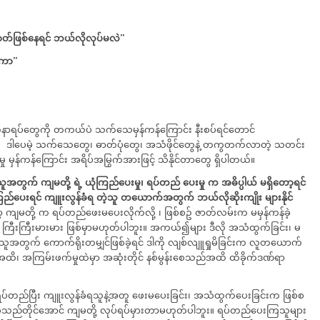
ာတ်ဖြစ်နေရင်
ဘယ်လိုလုပ်မလဲ
”
ကော
”
ဿနာရပ်တွေကို တကယ်ပဲ သက်သေမှန်ကန်ကြောင်း နီးစပ်ရင်တောင်
ဒါပေမဲ့ သက်သေတွေ၊ ဓာတ်ပုံတွေ၊ အသံဖိုင်တွေနဲ့ တကွတက်လာတဲ့ သတင်း
ှန်ကန်ကြောင်း အရိပ်အမြွက်အားဖြင့် သိနိုင်တာတွေ ရှိပါတယ်။
ရသူအတွက်
ကျမတို့
ရဲ့
ယုံကြည်ပေးမှု၊
ရပ်တည် ပေးမှု က
အဓိပ္ပါယ်
မရှိတော့ရင်
ြည်ပေးရင်
ကျူးလွန်ခံရ တဲ့သူ
တယောက်အတွက်
ဘယ်လိုဆိုးကျိုး
များနိုင်
မတို့ က ရပ်တည်ဖေးမပေးလိုက်လို့ ၊ ဖြစ်စဥ် ဇာတ်လမ်းက မမှန်ကန်ခဲ့
ုမှ ကြီးကြီးမားမား ဖြစ်မှာမဟုတ်ပါဘူး။ အကယ်၍များ ဒီလို အသံထွက်ခြင်း၊ မ
ရသူအတွက် ကောက်ရိုးတမျှင်ဖြစ်ခဲ့ရင် ဒါကို လျစ်လျူရှုမိခြင်းက လူတယောက်
 အကြမ်းဖက်မှုထဲမှာ အဆုံးတိုင် နစ်မွန်းစေသည်အထိ ထိခိုက်ဒဏ်ရာ
်ရပ်တည်ပြီး ကျူးလွန်ခံရသူနဲ့အတူ ဖေးမပေးခြင်း၊ အသံထွက်ပေးခြင်းက ဖြစ်စ
ခဲ့သည်တိုင်အောင် ကျမတို့ လုပ်ရပ်မှားတာမဟုတ်ပါဘူး။ ရပ်တည်ပေးကြသူများ