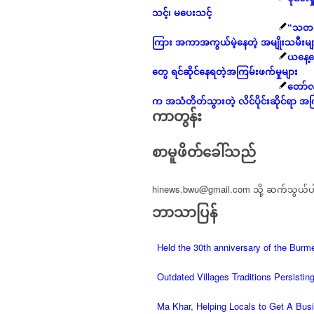
သင့်၊ မပေးသင့်
“သတင်း
ကြား အကာအကွယ်မဲ့နေတဲ့ အမျိုးသမီးမျ
ယနေ့ခ
တွေ ရင်ဆိုင်နေရတဲ့အကြမ်းဖက်မှုများ
တော်လ
က အသံတိတ်သွားတဲ့ လိင်ပိုင်းဆိုင်ရာ အက
ကာတွန်း
စာမူဖိတ်ခေါ်သည်
hinews.bwu@gmail.com
သို့ ဆက်သွယ်ပ
ဘာသာပြန်
Held the 30th anniversary of the Bur
Outdated Villages Traditions Persisting
Ma Khar, Helping Locals to Get A Bus