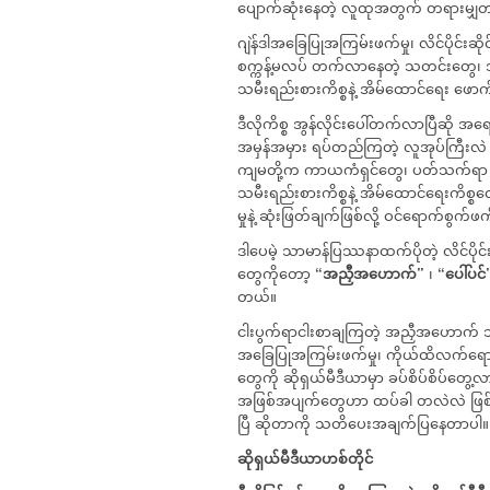
ပျောက်ဆုံးနေတဲ့ လူထုအတွက် တရားမျှတမှ
ဂျဲန်ဒါအခြေပြုအကြမ်းဖက်မှု၊ လိင်ပိုင်း
စက္ကန့်မလပ် တက်လာနေတဲ့ သတင်းတွေ၊ အက
သမီးရည်းစားကိစ္စနဲ့ အိမ်ထောင်ရေး ဖော
ဒီလိုကိစ္စ အွန်လိုင်းပေါ်တက်လာပြီဆို အရ
အမှန်အမှား ရပ်တည်ကြတဲ့ လူအုပ်ကြီးလဲ 
ကျမတို့က ကာယကံရှင်တွေ၊ ပတ်သက်ရာ အသိ
သမီးရည်းစားကိစ္စနဲ့ အိမ်ထောင်ရေးကိစ္စတ
မှုနဲ့ ဆုံးဖြတ်ချက်ဖြစ်လို့ ဝင်ရောက်စွက်ဖ
ဒါပေမဲ့ သာမာန်ပြဿနာထက်ပိုတဲ့ လိင်ပိုင်
တွေကိုတော့
“
အညှီအဟောက်
”
၊
“
ပေါ်ပင်
တယ်။
ငါးပွက်ရာငါးစာချကြတဲ့ အညှီအဟောက် သတင်
အခြေပြုအကြမ်းဖက်မှု၊​ ကိုယ်ထိလက်ရော
တွေကို ဆိုရှယ်မီဒီယာမှာ ခပ်စိပ်စိပ်
အဖြစ်အပျက်တွေဟာ ထပ်ခါ တလဲလဲ ဖြစ်ပျက်လ
ပြီ ဆိုတာကို သတိပေးအချက်ပြနေတာပါ။
ဆိုရှယ်မီဒီယာဟစ်တိုင်