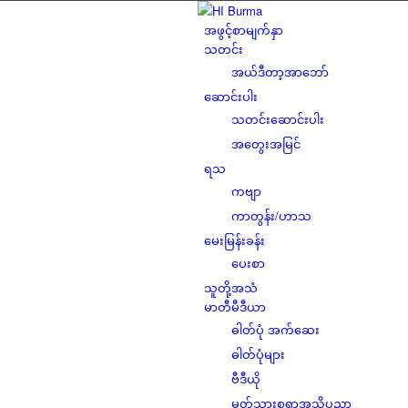
အဖွင့်စာမျက်နှာ
သတင်း
အယ်ဒီတာ့အာဘော်
ဆောင်းပါး
သတင်းဆောင်းပါး
အတွေးအမြင်
ရသ
ကဗျာ
ကာတွန်း/ဟာသ
မေးမြန်းခန်း
ပေးစာ
သူတို့အသံ
မာတီမီဒီယာ
ဓါတ်ပုံ အက်ဆေး
ဓါတ်ပုံများ
ဗီဒီယို
မှတ်သားစရာအသိပညာ