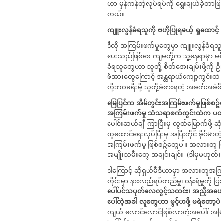
ဟာ မှန်ကန်တဲ့လုပ်ရပ်ကို ရွေးချယ်ခဲ့
တယ်။
ကျူးလွန်ခံရသူကို
ဗဟိုပြုရမယ့်
ရှုထောင့်
ဒီလို အကြမ်းဖက်မှုတွေမှာ ကျူးလွန်ခံရသ
ပေးသည်ဖြစ်စေ ကျမတို့က သူ့နေရာမှာ မရှိန
ခံရသူတွေဟာ သူတို့ စိတ်အေးချမ်းဖို့ကို
ဖိအားတွေကြောင့် အန္တရာယ်ကျော့ကွင်းထဲ
တို့ဘဝခရီးမို့ သူတို့ခံစားရတဲ့ အခက်အခဲစ
မြေပြင်က
အိမ်တွင်းအကြမ်းဖက်မှုဖြစ်စဥ
အကြမ်းဖက်မှု
သံသရာစက်ကွင်းထဲက
ပထ
ပေါင်းဆယ်ချီ ကြာပြီးမှ လွတ်မြောက်ဖို့ ဆုံးဖ
ထူထောင်ရေးလုပ်ပြီးမှ အပြီးတိုင် ခို
အကြမ်းဖက်မှု ဖြစ်စဥ်တွေပါ။ အလားတူ ဖြစ်စဥ
အမျိုးသမီးတွေ အချင်းချင်း၊ (ဒါမှမဟုတ်
ဒါကြောင့် ဆိုရှယ်မီဒီယာမှာ အလားတူအကြမ
တိုင်းမှာ နားလည်ရပ်တည်မှု၊ ဝန်းရံမှုကို
ပေါ်ပင်သပုတ်လေလွင့်သတင်း၊
အညှီအဟော
ပေါ်တဲ့အခါ
လူတွေဟာ
ဖွင့်ဟဖို့
မရဲတော့ပဲ
ကျယ် လောင်လောင်ဖြစ်လာတဲ့အပေါ်၊ အမ