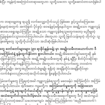
တာဖြစ်ပြီး ကျန်တဲ့အကြောင်းတရားတွေဟာ သူတို့သဘော သူတို့ဆောင်တာသာဖြစ်ပါ
ူက တရားမျှတမှု ရယူဖို့ လက်လျှော့လိုက်သည် ဖြစ်စေ၊ ခွင့်လွှတ်ကြေအေး
ေတဲ့အတွက် အကဲဖြတ် ပိုင်ခွင့်၊ ဝေဖန်ခွင့်မရှိနေပါဘူး။ အချို့သော ကျူးလွန်
 ဦးစားပေးရွေးချယ်ကြပြီး၊ အချို့သော ကျူးလွန်ခံရသူတွေကတော့ မညီမျှတဲ့
 ပြန်ခုန်ဆင်းသွားတတ်ကြပါတယ်။ ဒါတွေဟာ သူတို့ ဖြတ်သန်းရတဲ့ တိုက်ပွဲ၊ သူ
ိန်ခေါ်မှုတွေ သူတို့ကိုယ်တိုင်သာ အသိဆုံးဖြစ်ပါတယ်။
်တွေ
တော်တော်များများ
(
၉၀
ရာခိုင်နှုန်းခန့်
)
မှာ
အမျိုးသမီးတယောက်ဟာ
ဒီ
မကြိမ်ထဲနဲ့
ရုန်းထွက်နိုင်တာ
ရှားပါတယ်။
အချို့အိမ်ထောင်ရှင်မတွေဆို နှစ်
ြတ်နိုင်ကြ တာမျိုးပါ။ အချို့အမျိုးသမီးတွေဆို နှစ်နဲ့ ချီပြီး စိတ်ပိုင်းဆိုင်ရာ
င်မာတဲ့ ဆုံးဖြတ်ချက်ချနိုင်ကြပါတယ်။ ဒါတွေဟာ တကယ့်လက်တွေ့ ဘဝထဲက
်မျိုး၊ အကူအညီတောင်းခံမှုမျိုး ရရှိတဲ့ အချိန်တိုင်းအချိန်တိုင်းမှာ
) လက်ခံနားလည်ပေးတဲ့အသိုက်အဝန်း ရှိနေဖို့လိုပါတယ်။
်းဖက်မှုတွေ ကြုံရတဲ့အခါ ကျူးလွန်ခံရသူကို မဝေဖန်ပဲ အကြိမ်တိုင်း အကြိမ်
 ပြသဖို့လိုပါတယ်။ အဲ့ဒီအစား ကျမတို့က
အကြမ်းဖက်မှုတွေကို
အခြားသော
က်တွေနဲ့
ရောချလိုက်မယ်ဆိုရင်
ကျမတို့လူမှုဝန်းကျင်မှာ
မတရားမှုတွေဖြစ်
အသံတွေတိတ်သွားပါလိမ့်မယ်။
အမျိုးသမီးအရေးကိစ္စတွေ ဒီလို အသံကျယ်
ြင်ပွင့်လာတဲ့အပေါ် သဘောမကျပဲ၊ အမြင်မကြည်ဖြစ်ကာ “အညှီအဟောက်”၊