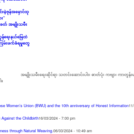
မဲ့ဇုန်အမှောင်ထု
ား”
ေတ် အမျိုးသမီး
ှန်ရေးနယ်မြေထဲ
ြမ်းဖက်ခံရမှုတွေ
အမျိုးသမီးရေးဆိုင်ရာ သတင်းဆောင်းပါး၊ ဓာတ်ပုံ၊ ကဗျာ၊ ကာတွန်းမျ
ါ။
mese Women’s Union (BWU) and the 10th anniversary of Honest Information
11
 Against the Childbirth
16/03/2024 - 7:00 pm
iness through Natural Weaving.
06/03/2024 - 10:49 am