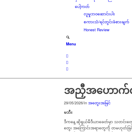
ပေါ့ကတ်
လူမှုဘ၀ဆောင်းပါး
စကားသံ/ရင်တွင်းခံစားချက်
Honest Review
Menu
အညှီအဟောက်လာ
29/05/2026
/
in
အတွေးအမြင်
မဘီး
ဒီကနေ့ ဆိုရှယ်မီဒီယာခေတ်မှာ သတင်းတွေဟ
တွေ၊ အကြောင်းအရာတွေကို တမဟုတ်ခြင်း လ