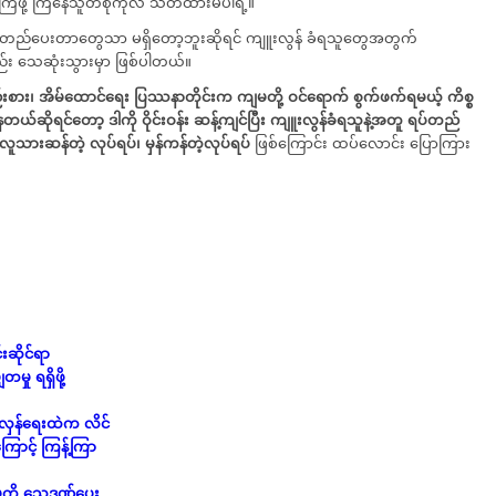
ျကြဖို့ ကြံနေသူတစုကိုလဲ သတိထားမိပါရဲ့။
ပ်တည်ပေးတာတွေသာ မရှိတော့ဘူးဆိုရင် ကျူးလွန် ခံရသူတွေအတွက်
်း သေဆုံးသွားမှာ ဖြစ်ပါတယ်။
းစား၊
အိမ်ထောင်ရေး
ပြဿနာတိုင်းက
ကျမတို့ ဝင်ရောက် စွက်ဖက်ရမယ့်
ကိစ္စ
ေတယ်ဆိုရင်တော့ ဒါကို
ဝိုင်းဝန်း ဆန့်ကျင်ပြီး
ကျူးလွန်ခံရသူနဲ့အတူ
ရပ်တည်
လူသားဆန်တဲ့ လုပ်ရပ်၊
မှန်ကန်တဲ့လုပ်ရပ်
ဖြစ်ကြောင်း ထပ်လောင်း ပြောကြား
င်းဆိုင်ရာ
ှု ရရှိဖို့
လှန်ရေးထဲက လိင်
ောင့် ကြန့်ကြာ
းမှုကို သေဒဏ်ပေး