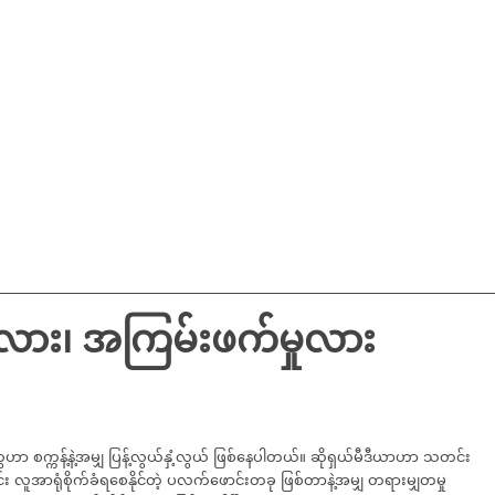
း၊ အကြမ်းဖက်မှုလား
ာ စက္ကန့်နဲ့အမျှ ပြန့်လွယ်နှံ့လွယ် ဖြစ်နေပါတယ်။ ဆိုရှယ်မီဒီယာဟာ သတင်း
ူအာရုံစိုက်ခံရစေနိုင်တဲ့ ပလက်ဖောင်းတခု ဖြစ်တာနဲ့အမျှ တရားမျှတမှု