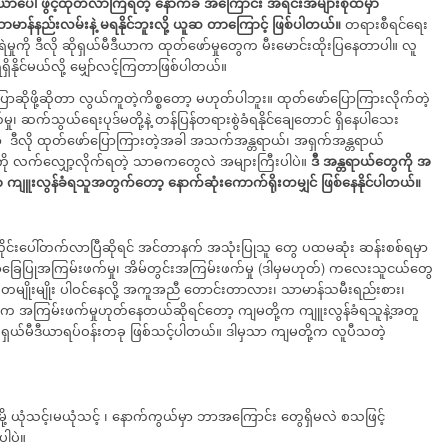
ီယာပေါ်
ဖွင့်ထုတ်လာကြရတဲ့
နောက်ခံ
အကြောင်း အရင်းအများစုထဲမှာ
ာမာန်နည်းလမ်းနဲ့
မရနိုင်ဘူးလို့
ယူဆ တာကြောင့်
ဖြစ်ပါတယ်။
တရားစီရင်ရေး
ရဲမှုကို ဒီလို ဆိုရှယ်မီဒီယာက ထုတ်ဖော်မှုတွေက မီးမောင်းထိုးပြနေတာပါ။ လူ
ရှိနိုင်မယ်လို့ မျှော်လင့်ကြတာဖြစ်ပါတယ်။
ဆိုဖို့ဆိုတာ လွယ်ကူတဲ့ကိစ္စတော့ မဟုတ်ပါဘူး။ ထုတ်ဖော်ပြောကြားလိုက်တဲ့
 ဆက်သွယ်ရေးပုဒ်မတို့နဲ့ တန်ပြန်တရားစွဲခံရနိုင်ချေတောင် ရှိနေပါသေး
 ဒီလို ထုတ်ဖော်ပြောကြားတဲ့အခါ အသက်အန္တရာယ်၊ အရှက်အန္တရာယ်
ှုကို လက်လျှော့လိုက်ရတဲ့ သာဓကတွေလဲ အများကြီးပါပဲ။
ဒီ
အန္တရာယ်တွေကို
အ
ာ
ကျူးလွန်ခံရသူအတွက်တော့
နောက်ဆုံးကောက်ရိုးတမျှင် ဖြစ်နေနိုင်ပါတယ်။
်းပေါ်တက်လာပြီဆိုရင် အင်တာနက် အသုံးပြုသူ တွေ ပထမဆုံး ဆန်းစစ်ရမှာ
်ဒါအခြေပြုအကြမ်းဖက်မှု၊ အိမ်တွင်းအကြမ်းဖက်မှု (ဒါမှမဟုတ်) ကလေးသူငယ်တွေ
ု တမျိုးမျိုး ပါဝင်နေလို့ အကူအညီ တောင်းတာလား၊ သာမာန်သမီးရည်းစား၊
 အကြမ်းဖက်မှုဟုတ်နေတယ်ဆိုရင်တော့ ကျမတို့က ကျူးလွန်ခံရသူနဲ့အတူ
ရှယ်မီဒီယာရပ်ဝန်းတခု ဖြစ်သင့်ပါတယ်။ ဒါမှသာ ကျမတို့က လူပီသတဲ့
ု့ ယုံသင့်၊​မယုံသင့် ၊ နောက်ကွယ်မှာ ဘာအကြောင်း တွေရှိမလဲ စသဖြင့်
ါပဲ။