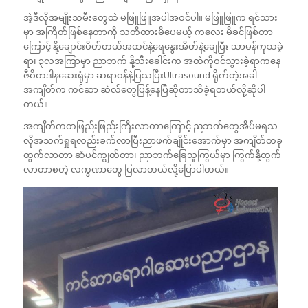
အဲ့ဒီလိုအမျိုးသမီးတွေထဲ မဖြူဖြူအပါအဝင်ပါ။ မဖြူဖြူက ရင်သား
မှာ အကြိတ်ဖြစ်နေတာကို သတိထားမိပေမယ့် ကလေး မိခင်ဖြစ်တာ
ကြောင့် နို့ချောင်းပိတ်တယ်အထင်နဲ့ရေနွေးအိတ်နဲ့ချေပြီး သာမန်ကုသခဲ့
ရာ၊ ၃လအကြာမှာ ညာဘက် နို့သီးခေါင်းက အထဲကိုဝင်သွားခဲ့ရာကနေ
ဇီဝိတ‌ဒါနဆေးရုံမှာ ဆရာဝန်နဲ့ပြသပြီးUltrasound ရိုက်တဲ့အခါ
အကျိတ်က ကင်ဆာ ဆဲလ်တွေပြန့်နေပြီဆိုတာသိခဲ့ရတယ်လို့ဆိုပါ
တယ်။
အကျိတ်ကတဖြည်းဖြည်းကြီးလာတာကြောင့် ညဘက်တွေအိပ်မရသ
လိုအသက်ရှုရလည်းခက်လာပြီးညာဖက်ချိုင်းအောက်မှာ အကျိတ်တခု
ထွက်လာတာ ဆံပင်ကျွတ်တာ၊ ညာဘက်ခြေသူကြွယ်မှာ ကြွက်နို့ထွက်
လာတာစတဲ့ လက္ခဏာတွေ ပြလာတယ်လို့ပြောပါတယ်။