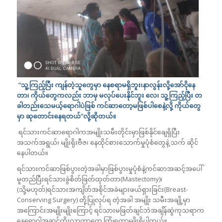
“သူ့ကြည့်ပြီး ကျန်တဲ့သူတွေမှာ နေစရာမရှိဘူး၊နာလွန်းလို့အော်ငိုနေ
တာ၊ ကိုယ်တွေကလည်း ဘာမှ မလုပ်ပေးနိုင်ဘူး လေ၊ သူ့ကြည့်ပြီး တ
ခါတည်းသေမယ့်ရောဂါပဲဖြစ် ကင်ဆာတော့မဖြစ်ပါစေနဲ့လို့ ကိုယ်တွေ
မှာ ဆုတောင်းနေရတယ်”လို့ဆိုတယ်။
ရင်သားကင်ဆာရောဂါကအမျိုးသမီးတိုင်းမှာဖြစ်နိုင်ချေရှိပြီး
အသက်အရွယ်၊ မျိုးရိုးဗီဇ၊ နေထိုင်စားသောက်မှုပုံစံတွေနဲ့ သက် ဆိုင်
နေပါတယ်။
ရင်သားကင်ဆာဖြစ်ပွားတဲ့အခါမှာဖြစ်ပွားမှုပုံစံနဲ့ကင်ဆာအဆင့်အပေါ်
မူတည်ပြီးရင်သားခွဲစိတ်ဖြတ်ထုတ်တာ(Mastectomy)၊
(သို့မဟုတ်)ရင်သားအကျိတ်အစိုင်အခဲများဖယ်ရှားခြင်း(Breast-
Conserving Surgery) တို့ပြုလုပ်ရ တဲ့အခါ အမျိုး သမီးအချို့မှာ
အကြောင်းအမျိုးမျိုးကြောင့် ရင်သားမဖြတ်ချင်ဘဲအချိန်ဆွဲကုသရာက
နေရောဂါအဆင့်တိုးလာတာတွေ ကြုံရတာမျိုးရှိပါတယ်။