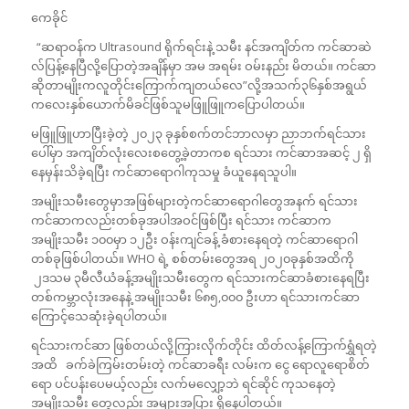
ကေခိုင်
“ဆရာဝန်က Ultrasound ရိုက်ရင်းနဲ့ သမီး နင်အကျိတ်က ကင်ဆာဆဲ
လ်ပြန့်နေပြီလို့ပြောတဲ့အချိန်မှာ အမ အရမ်း ဝမ်းနည်း မိတယ်။ ကင်ဆာ
ဆိုတာမျိုးကလူတိုင်းကြောက်ကျတယ်လေ”လို့အသက်၃၆နှစ်အရွယ်
ကလေးနှစ်ယောက်မိခင်ဖြစ်သူမဖြူဖြူကပြောပါတယ်။
မဖြူဖြူဟာပြီးခဲ့တဲ့ ၂၀၂၃ ခုနှစ်စက်တင်ဘာလမှာ ညာဘက်ရင်သား
ပေါ်မှာ အကျိတ်လုံးလေးစတွေ့ခဲ့တာကစ ရင်သား ကင်ဆာအဆင့် ၂ ရှိ
နေမှန်းသိခဲ့ရပြီး ကင်ဆာရောဂါကုသမှု ခံယူနေရသူပါ။
အမျိုးသမီးတွေမှာအဖြစ်များတဲ့ကင်ဆာရောဂါတွေအနက် ရင်သား
ကင်ဆာကလည်းတစ်ခုအပါအဝင်ဖြစ်ပြီး ရင်သား ကင်ဆာက
အမျိုးသမီး ၁၀၀မှာ ၁၂ဦး ဝန်းကျင်ခန့် ခံစားနေရတဲ့ ကင်ဆာရောဂါ
တစ်ခုဖြစ်ပါတယ်။ WHO ရဲ့ စစ်တမ်းတွေအရ ၂၀၂၀ခုနှစ်အထိကို
၂ဒသမ ၃မီလီယံခန့်အမျိုးသမီးတွေက ရင်သားကင်ဆာခံစားနေရပြီး
တစ်ကမ္ဘာလုံးအနေနဲ့ အမျိုးသမီး ၆၈၅,၀၀၀ ဦးဟာ ရင်သားကင်ဆာ
ကြောင့်သေဆုံးခဲ့ရပါတယ်။
ရင်သားကင်ဆာ ဖြစ်တယ်လို့ကြားလိုက်တိုင်း ထိတ်လန့်ကြောက်ရွှံရတဲ့
အထိ ခက်ခဲကြမ်းတမ်းတဲ့ ကင်ဆာခရီး လမ်းက ငွေ ရောလူရောစိတ်
ရော ပင်ပန်းပေမယ့်လည်း လက်မလျှော့ဘဲ ရင်ဆိုင် ကုသနေတဲ့
အမျိုးသမီး တွေလည်း အများအပြား ရှိနေပါတယ်။