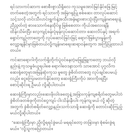
ရင်သားကင်ဆာက စောစီးစွာသိရှိလေ ကုသမှုအောင်မြင်နိုင်ခြေ မြင့်
တက်စေတဲ့အတွက် ရင်သားကို အမြဲဂရုပြု စစ်ဆေး တာလုပ်ဆောင်
သင့်သလို ဟင်းသီးဟင်းရွက်နဲ့အသီးအနှံများစားသုံးပြီးကျန်းမာရေးနဲ့
ညီညွတ်တဲ့ စားသောက်နေထိုင်မှု ဖြစ်စေတာ၊ ကိုယ်အလေးချိန်
ထိန်းသိမ်းပြီး လေ့ကျင့်ခန်းပုံမှန်လုပ်ဆောင်တာ၊ ဆေးလိပ်နှင့် အရက်
ရှောင်ကျဉ်တာတွေကို လုပ်ဆောင်ခြင်းဖြင့် ရောဂါဖြစ်ပွားမှုန်းကို
လျှော့ချနိုင်မှာဖြစ်တယ်လို့ကျန်းမာရေးဆရာဝန်တွေက အကြံပြုထားပါ
တယ်။
ကင်ဆာရောဂါကိုလက်ရှိတိုက်ပွဲဝင်နေတဲ့မဖြူဖြူကတော့ ဘယ်လို
နည်းနဲ့ ကုသမှုခံယူရပါစေ ရောဂါဝေဒနာသက် သာအောင် ပုဂ္ဂလိက
ဆေးရုံတွေမှာအမြန်ဆုံးကုသ မှုတွေ ခွဲစိတ်တာတွေ လုပ်ချင်ပေမယ့်
လည်း ငွေကြေးမတက်နိုင်တော့ ဆေးရုံကြီးကိုပဲ အားကိုးရပြီး
စောင့်ဆိုင်းရ ဦမယ် လို့ဆိုပါတယ်။
ဆေးရုံကြီးမှာလည်းဆေးဖိုးဝါးခတွေနဲ့ အခြားကုန်ကျစရိတ်တွေမပါဘဲ
ခွဲစိတ်ခတစ်ခုကိုတင်ငွေကျပ် ငါးသိန်းနီးပါး ကုန်ကျ မယ် လို့ ဆိုတဲ့
အတွက် ခွဲစိတ်စရိတ်လျှော့နည်းသက်သာဖို့ ဆေးရုံကို တောင်းဆိုကြည့်
မယ်လို့ဆိုပါတယ်။
“ဆေးရုံကြီးမှာ ညှိလို့ရရင်ခွဲမယ် မရရင်တော့ တခြားမှာ စုံစမ်းခွဲရ
မယ်။ “လို့သူကပြောတယ်။