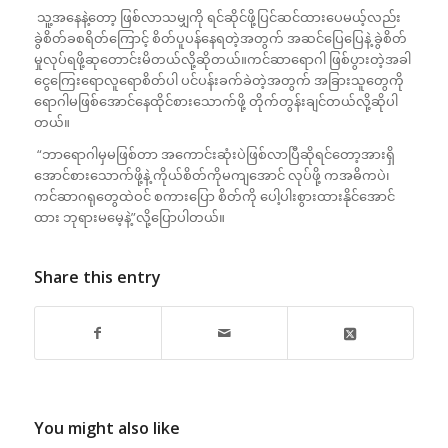
သူ့အနေနဲ့တော့ ဖြစ်လာသမျှကို ရင်ဆိုင်ဖို့ပြင်ဆင်ထားပေမယ့်လည်း
ခွဲစိတ်ခစရိတ်ကြောင့် စိတ်ပူပန်နေရတဲ့အတွက် အဆင်ပြေပြေနဲ့ ခွဲစိတ်
မှုလုပ်ရဖို့ဆုတောင်းမိတယ်လို့ဆိုတယ်။ကင်ဆာရောဂါ ဖြစ်ပွားတဲ့အခါ
ငွေကြေးရောလူရောစိတ်ပါ ပင်ပန်းခက်ခဲတဲ့အတွက် အခြားသူတွေကို
ရောဂါမဖြစ်အောင်နေထိုင်စားသောက်ဖို့ တိုက်တွန်းချင်တယ်လို့ဆိုပါ
တယ်။
“ဘာရောဂါမှမဖြစ်တာ အကောင်းဆုံးပဲဖြစ်လာပြီဆိုရင်တော့အားရှိ
အောင်စားသောက်ဖို့နဲ့ ကိုယ်စိတ်ကိုမကျအောင် လုပ်ဖို့ ကအဓိကပဲ၊
ကင်ဆာဂရုတွေထဲဝင် စကားပြော စိတ်ကို ပေါ့ပါးစွားထားနိုင်အောင်
ထား ဘုရားမမေ့နဲ့”လို့ပြောပါတယ်။
Share this entry
You might also like