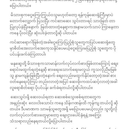
ပြောပါတယ်။
မိသားစုကငွေကြေးကြွယ်ဝသူမဟုတ်တော့ ရန်ကုန်ဆေးရုံကြီးမှာပဲ
တောက်လျှောက် ပြသပြီး ကင်ဆာဆေး သွင်းတာ၊ရင် သားဖြတ် တာ
ပြုလုပ်ခဲ့ပြီးနောက် ဖြတ်ထားတဲ့နေရာကအနာမသက်သာပဲ ကြာနေတာ
ကနေ ပိုးဝင်ပြီး ဆုံးပါးခဲ့တာလို့ဆို ပါတယ်။
ကင်ဆာရောဂါဖြစ်တဲ့အခါငွေကြေးပြည့်စုံသူတွေကပြင်ပဆေးရုံတွေ
မှာစိတ်အေးလက်အေးကုသနိုင်ပေမယ့်ငွေကြေးမပြည့်စုံ သူတွေက ပို
ပင်ပန်းခက်ခဲကြတာပါ၊
မနုဆွေတို့ မိသားစုကသာမာန်လက်လုပ်လက်စားဖြစ်တာကြောင့် စျေး
ရောင်းမထွက်ရတဲ့နေ့ဆို စားရေးသောက်ရေးမလွယ် ကူသလိုညီမဖြစ်
သူ နာမကျန်းဖြစ်ပြီးတဲ့နောက် စျေးလည်းမထွက်နိုင်တော့တဲ့အခါ စား
ဝတ်နေရေးပိုကြပ် တည်းလာတဲ့အပြင် ဆေးဖိုးကထပ်ဆင့်လာတဲ့အခါ
လူရောစိတ်ရော ပိုပင်ပန်း ခက်ခဲရတယ်လို့ဆိုပါတယ်။
ဆေးသွင်းဖို့ ဆေးဝယ်ရတာ ဆေးစစ်သွေးစစ်ရတာတွေက
အနည်းဆုံး လေးငါးသောင်း ကနေ သိန်းဂဏန်းထိ ကုန်ကျ တယ်လို့ ဆို
တယ်။ ဒီပမာဏက သာမန်သူတွေအဖို့ မပြောပပေမယ့်လည်း သူတို့လို
လက်လုပ်လက်စားတွေမှာတော့ ချေးငှားပေါင်နှံရနဲ့ အကြွေး
သံသရာလည်နေရတယ်လို့ပြောပါတယ်။