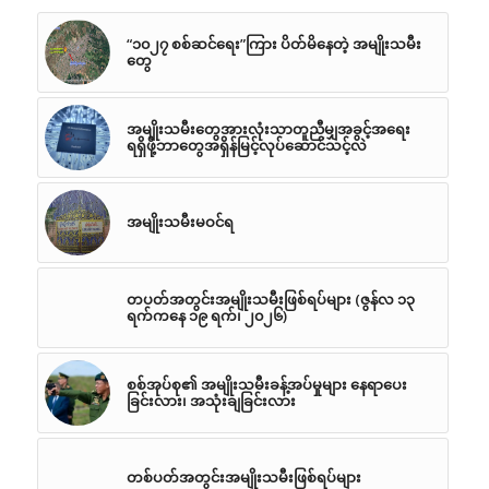
“၁၀၂၇ စစ်ဆင်ရေး”ကြား ပိတ်မိနေတဲ့ အမျိုးသမီး
တွေ
အမျိုးသမီးတွေအားလုံးသာတူညီမျှအခွင့်အရေး
ရရှိဖို့ဘာတွေအရှိန်မြင့်လုပ်ဆောင်သင့်လဲ
အမျိုးသမီးမဝင်ရ
တပတ်အတွင်းအမျိုးသမီးဖြစ်ရပ်များ (ဇွန်လ ၁၃
ရက်ကနေ ၁၉ ရက်၊ ၂၀၂၆)
စစ်အုပ်စု၏ အမျိုးသမီးခန့်အပ်မှုများ နေရာပေး
ခြင်းလား၊ အသုံးချခြင်းလား
တစ်ပတ်အတွင်းအမျိုးသမီးဖြစ်ရပ်များ