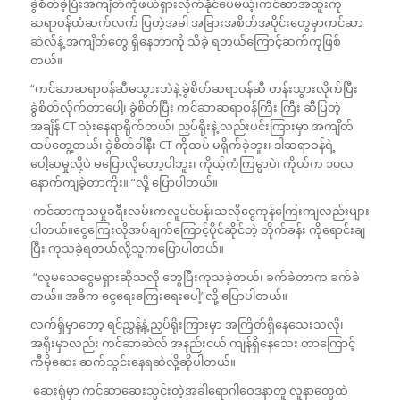
ခွဲစိတ်ခဲ့ပြီးအကျိတ်ကိုဖယ်ရှားလိုက်နိုင်ပေမယ့်၊ကင်ဆာအထူးကု
ဆရာဝန်ထံဆက်လက် ပြတဲ့အခါ အခြားအစိတ်အပိုင်းတွေမှာကင်ဆာ
ဆဲလ်နဲ့ အကျိတ်တွေ ရှိနေတာကို သိခဲ့ ရတယ်ကြောင့်ဆက်ကုဖြစ်
တယ်။
“ကင်ဆာဆရာဝန်ဆီမသွားဘဲနဲ့ ခွဲစိတ်ဆရာဝန်ဆီ တန်းသွားလိုက်ပြီး
ခွဲစိတ်လိုက်တာပေါ့၊ ခွဲစိတ်ပြီး ကင်ဆာဆရာဝန်ကြီး ကြီး ဆီပြတဲ့
အချိန် CT သုံးနေရာရိုက်တယ်၊ ညှပ်ရိုးနဲ့ လည်းပင်းကြားမှာ အကျိတ်
ထပ်တွေ့တယ်၊ ခွဲစိတ်ခါနီး CT ကိုထပ် မရိုက်ခဲ့ဘူး၊ ဒါဆရာဝန်ရဲ့
ပေါ့ဆမှုလို့ပဲ မပြောလိုတော့ပါဘူး၊ ကိုယ့်ကံကြမ္မာပဲ၊ ကိုယ်က ၁၀လ
နောက်ကျခဲ့တာကိုး။ “လို့ ပြောပါတယ်။
ကင်ဆာကုသမှုခရီးလမ်းကလူပင်ပန်းသလိုငွေကုန်ကြေးကျလည်းများ
ပါတယ်။ငွေကြေးလိုအပ်ချက်ကြောင့်ပိုင်ဆိုင်တဲ့ တိုက်ခန်း ကိုရောင်းချ
ပြီး ကုသခဲ့ရတယ်လို့သူကပြောပါတယ်။
“လူမသေ‌ငွေမရှားဆိုသလို တွေပြီးကုသခဲ့တယ်၊ ခက်ခဲတာက ခက်ခဲ
တယ်။ အဓိက ငွေရေးကြေးရေးပေါ့”လို့ ပြောပါတယ်။
လက်ရှိမှာတော့ ရင်ညွှန့်နဲ့ ညှပ်ရိုးကြားမှာ အကြိတ်ရှိနေသေးသလို၊
အရိုးမှာလည်း ကင်ဆာဆဲလ် အနည်းငယ် ကျန်ရှိနေသေး တာကြောင့်
ကီမိုဆေး ဆက်သွင်းနေရဆဲလို့ဆိုပါတယ်။
ဆေးရုံမှာ ကင်ဆာဆေးသွင်းတဲ့အခါရောဂါဝေဒနာတူ လူနာတွေထဲ