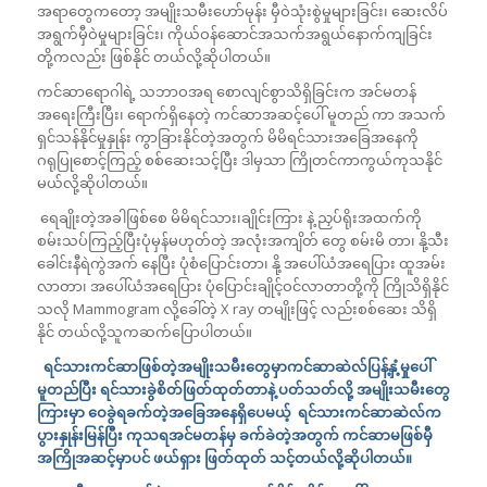
အရာတွေကတော့ အမျိုးသမီးဟော်မုန်း မှီဝဲသုံးစွဲမှုများခြင်း၊ ဆေးလိပ်
အရွက်မှီဝဲမှုများခြင်း၊ ကိုယ်ဝန်ဆောင်အသက်အရွယ်နောက်ကျခြင်း
တို့ကလည်း ဖြစ်နိုင် တယ်လို့ဆိုပါတယ်။
ကင်ဆာရောဂါရဲ့ သဘာဝအရ စောလျင်စွာသိရှိခြင်းက အင်မတန်
အရေးကြီးပြီး၊ ရောက်ရှိနေတဲ့ ကင်ဆာအဆင့်ပေါ် မူတည် ကာ အသက်
ရှင်သန်နိုင်မှုနှုန်း ကွာခြားနိုင်တဲ့အတွက် မိမိရင်သားအခြေအနေကို
ဂရုပြုစောင့်ကြည့် စစ်ဆေးသင့်ပြီး ဒါမှသာ ကြိုတင်ကာကွယ်ကုသနိုင်
မယ်လို့ဆိုပါတယ်။
ရေချိုးတဲ့အခါဖြစ်စေ မိမိရင်သား၊ချိုင်းကြား နဲ့ ညှပ်ရိုးအထက်ကို
စမ်းသပ်ကြည့်ပြီးပုံမှန်မဟုတ်တဲ့ အလုံးအကျိတ် တွေ စမ်းမိ တာ၊ နို့သီး
ခေါင်းနီရဲကွဲအက် နေပြီး ပုံစံပြောင်းတာ၊ နို့ အပေါ်ယံအရေပြား ထူအမ်း
လာတာ၊ အပေါ်ယံအရေပြား ပုံပြောင်းချိုင့်ဝင်လာတာတို့ကို ကြိုသိရှိနိုင်
သလို Mammogram လို့ခေါ်တဲ့ X ray တမျိုးဖြင့် လည်းစစ်ဆေး သိရှိ
နိုင် တယ်လို့သူကဆက်ပြောပါတယ်။
ရင်သားကင်ဆာဖြစ်တဲ့အမျိုးသမီးတွေမှာကင်ဆာဆဲလ်ပြန့်နှံ့မှုပေါ်
မူတည်ပြီး ရင်သားခွဲစိတ်ဖြတ်ထုတ်တာနဲ့ ပတ်သတ်လို့ အမျိုးသမီးတွေ
ကြားမှာ ဝေခွဲရခက်တဲ့အခြေအနေရှိပေမယ့် ရင်သားကင်ဆာဆဲလ်က
ပွားနှုန်းမြန်ပြီး ကုသရအင်မတန်မှ ခက်ခဲတဲ့အတွက် ကင်ဆာမဖြစ်မှီ
အကြိုအဆင့်မှာပင် ဖယ်ရှား ဖြတ်ထုတ် သင့်တယ်လို့ဆိုပါတယ်။