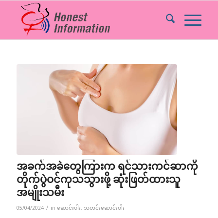
အခက်အခဲတွေကြားက ရင်သားကင်ဆာကို
တိုက်ပွဲဝင်ကုသသွားဖို့ ဆုံးဖြတ်ထားသူ
အမျိုးသမီး
/
05/04/2024
in
ဆောင်းပါး
,
သတင်းဆောင်းပါး