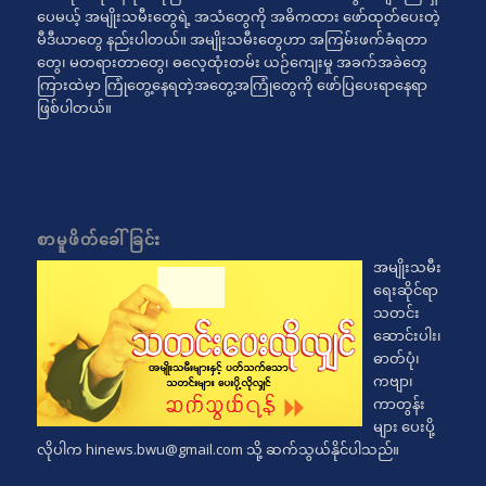
ပေမယ့် အမျိုးသမီးတွေရဲ့ အသံတွေကို အဓိကထား ဖော်ထုတ်ပေးတဲ့
မီဒီယာတွေ နည်းပါတယ်။ အမျိုးသမီးတွေဟာ အကြမ်းဖက်ခံရတာ
တွေ၊ မတရားတာတွေ၊ ဓလေ့ထုံးတမ်း ယဉ်ကျေးမှု အခက်အခဲတွေ
ကြားထဲမှာ ကြုံတွေ့နေရတဲ့အတွေ့အကြုံတွေကို ဖော်ပြပေးရာနေရာ
ဖြစ်ပါတယ်။
စာမူဖိတ်ခေါ်ခြင်း
အမျိုးသမီး
ရေးဆိုင်ရာ
သတင်း
ဆောင်းပါး၊
ဓာတ်ပုံ၊
ကဗျာ၊
ကာတွန်း
များ ပေးပို့
လိုပါက
hinews.bwu@gmail.com
သို့ ဆက်သွယ်နိုင်ပါသည်။