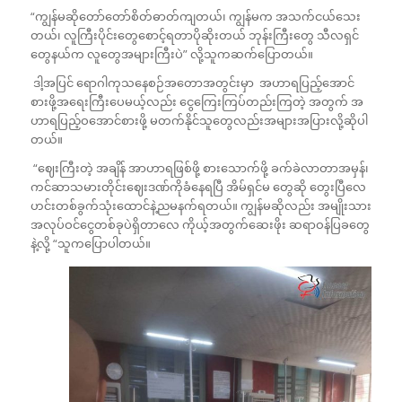
“ကျွန်မဆိုတော်တော်စိတ်ဓာတ်ကျတယ်၊ ကျွန်မက အသက်ငယ်သေး
တယ်၊ လူကြီးပိုင်းတွေစောင့်ရတာပိုဆိုးတယ် ဘုန်းကြီးတွေ သီလရှင်
တွေနယ်က လူတွေအများကြီးပဲ” လို့သူကဆက်ပြောတယ်။
ဒါ့အပြင် ရောဂါကုသနေစဉ်အတောအတွင်းမှာ အဟာရပြည့်အောင်
စားဖို့အရေးကြီးပေမယ့်လည်း ငွေကြေးကြပ်တည်းကြတဲ့ အတွက် အ
ဟာရပြည့်ဝအောင်စားဖို့ မတက်နိုင်သူတွေလည်းအများအပြားလို့ဆိုပါ
တယ်။
“ဈေးကြီးတဲ့ အချိန် အာဟာရဖြစ်ဖို့ စားသောက်ဖို့ ခက်ခဲလာတာအမှန်၊
ကင်ဆာသမားတိုင်းဈေးဒဏ်ကိုခံနေရပြီ အိမ်ရှင်မ တွေဆို တွေးပြီလေ
ဟင်းတစ်ခွက်သုံးထောင်နဲ့ညမနက်ရတယ်။ ကျွန်မဆိုလည်း အမျိုးသား
အလုပ်ဝင်ငွေတစ်ခုပဲရှိတာလေ ကိုယ့်အတွက်ဆေးဖိုး ဆရာဝန်ပြခတွေ
နဲ့လို့ “သူကပြောပါတယ်။