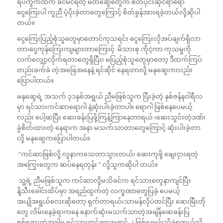
ရပ်ကွက်ထဲက ခင်မင်ရတဲ့ မိတ်ဆွေတွေက စိတ်ပိုင်းဆိုင်ရာရော
ငွေကြေးပါ ကူညီ ပံ့ပိုးခဲ့တာတွေကြောင့် စိတ်ခွန်အားရခဲ့တယ်လို့ဆိုပါ
တယ်။
ငွေကြေးပြည့်စုံသူတွေမှာတောင်ကုသရင်း ငွေကြေးလိုအပ်ချက်ရှိလာ
တာ၊ငွေကုန်ကြေးကျများတာကြောင့် မိသားစု ကိုငဲ့ကာ ကုသမှုကို
လက်လျှော့လိုက်ရတာတွေရှိပြီး၊ မပြည့်စုံသူတွေမှာတော့ ဒီထက်ကြပ်
တည်းခက်ခဲ တဲ့အခြေအနေနဲ့ ရင်ဆိုင် နေရတာလို့ မနုဆွေကလည်း
ပြောပါတယ်။
မနုဆွေရဲ့ အသက် ၃၁နှစ်အရွယ် ညီမဖြစ်သူက ပြီးခဲ့တဲ့ နှစ်ဇန်နဝါရီလ
မှာ ရင်သားကင်ဆာရောဂါ နဲ့ဆုံးပါးခဲ့တာပါ။ ရောဂါ ဖြစ်နေပေမယ့်
လည်း ပေါ့ဆပြီး ဆေးခန်းပြဖို့ကြန့်ကြာနေတာရယ် ၊ဆေးသွင်းတဲ့ဒဏ်၊
ခွဲစိတ်ထားတဲ့ နေရာက အနာ မသက်သာတာတွေကြောင့် ဆုံးပါးခဲ့တာ
လို့ မနုဆွေကပြောပါတယ်။
“ကင်ဆာဖြစ်လို့ လူနာကသေတာသွားတယ်၊ ဆေးကုဖို့ ချေးငှားရတဲ့
အကြွေးတွေက ဆပ်နေရတုန်း “ လို့သူကဆိုပါ တယ်။
သူ့ရဲ့ ညီမဖြစ်သူက ကင်ဆာလို့မသိခင်က ရင်သားတွေနာကျင်ပြီး
နို့သီးခေါင်းထိပ်မှာ အရည်ထွက်တဲ့ လက္ခဏာတွေပြခဲ့ ပေမယ့်
အပျိုအရွယ်လေးဆိုတော့ ရှက်တာရယ်၊သာမန်လိုပဲထင်ပြီး ဆေးမြီးတို
တွေ လိမ်းနေခဲ့ရာကနေ နောက်ဆုံးမသက်သာတဲ့အချိန်ဆေခန်းပြ
စစ်ဆေးတဲ့အခါမှ ရင်သားကင်ဆာအဆင့် ၂ ဖြစ်နေမှန်းသိခဲ့ရတယ်လို့