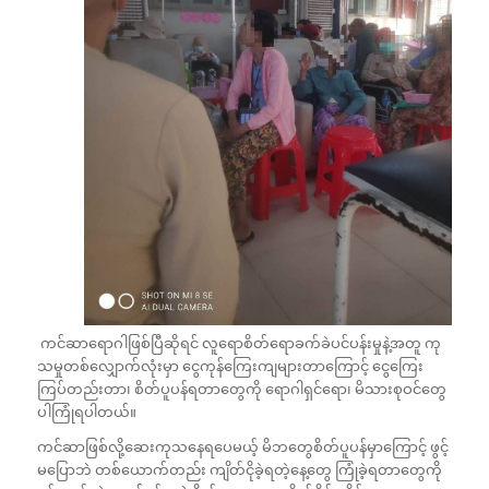
ကင်ဆာရောဂါဖြစ်ပြီဆိုရင် လူရောစိတ်ရောခက်ခဲပင်ပန်းမှုနဲ့အတူ ကု
သမှုတစ်လျှောက်လုံးမှာ ငွေကုန်ကြေးကျများတာကြောင့် ငွေကြေး
ကြပ်တည်းတာ၊ စိတ်ပူပန်ရတာတွေကို ရောဂါရှင်ရော၊ မိသားစုဝင်တွေ
ပါကြုံရပါတယ်။
ကင်ဆာဖြစ်လို့ဆေးကုသနေရပေမယ့် မိဘတွေစိတ်ပူပန်မှာကြောင့် ဖွင့်
မပြောဘဲ တစ်ယောက်တည်း ကျိတ်ငိုခဲ့ရတဲ့နေ့တွေ ကြုံခဲ့ရတာတွေကို