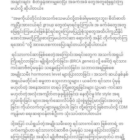
အချင်းချင်း စိတ်ခွန်အားမျှဝေပြီး အခက်အခဲ တွေအတူဖြေရှင်းကြ
မယ်လို့ ဆိုပါတယ်။
“အမကိုယ်တိုင်လဲအသက်သေမယ်လို့တစ်ခါမှမတွေးဘူး၊ စိတ်ဓာတ်
ကျပြီးအားငယ်ရင် group တွေထဲမှာရင်ဖွင့်ကြပါ။ အ ခက်ခဲတွေအတူ
ဖြေရှင်းကြမယ်။ဖြစ်နိုင်ရင်ငွေကြေးမပြည့်စုံသူတွေအထိပါကူညီနိုင်
အောင်အမတို့ကြိုးစားကြမယ်ကင်ဆာ ရောဂါကို အနိုင် တိုက်ထုတ်ကြ
ရအောင် “လို့ အားပေးစကားပြောချင်တယ်လို့ဆိုပါတယ်။
ရင်သားကင်ဆာဖြစ်စေတဲ့အကြောင်းအရင်းတွေက အသက်အရွယ်
ကြီးရင့်လာခြင်း၊ မျိုးရိုးလိုက်ခြင်း၊ (BRCA genes) လို့ ခေါ်တဲ့ ရင်သား
ကင်ဆာဗီဇပုံမမှန်ပဲ သန္ဓေပြောင်းလဲခြင်း၊ သဘာဝအရဖြစ်စေ
အမျိုးသမီး hormones level များပြားလာခြင်း ၊ အသက် ဆယ်နှစ်နှစ်
အရွယ်မတိုင်ခင် ဓမ္မတာ သွေးလာသူများ ၊ ယခင်က ရင်သား ပုံမှန်
မဟုတ်တဲ့ အနေအထား တရပ် ကြုံတွေ့ရခြင်းများ (ဥပမာ -ကင်ဆာ
မဟုတ်တဲ့အလုံးအကျိတ်တခုခုရှိခဲ့ခြင်း)၊ နေထိုင်မှု life style အရ
လွှမ်းမိုးခြင်း များ၊အရက်ဆေးလိပ်မှီဝဲ သုံးစွဲမှုမြင့်မားခြင်းအဝလွန်
ခြင်း၊ ကိုယ်လက်လှုပ်ရှားမှုနည်းပါး ခြင်း တို့ကြောင့် ဖြစ်တယ်လို့ CDM
ကျန်းမာ ရေးဆရာဝန်တစ်ဦးက သုံးသပ်ထားပါတယ်။
ဒါ့အပြင် ငယ်ရွယ်တဲ့အမျိုးသမီးတွေ ရင်သားကင်ဆာ ဖြစ်တာရဲ့ တ
ဝက်ကျော်ဟာ ရင်သားကင်ဆာဗီဇ ပုံမမှန်ပဲ သန္ဓေ ပြောင်းလဲခြင်း
ကြောင့်ဖြစ်ပြီး အဆိုပါ မျိုးဗီဇပြောင်းလဲခြင်းကြောင့်မဟုတ်ပဲ တချို့