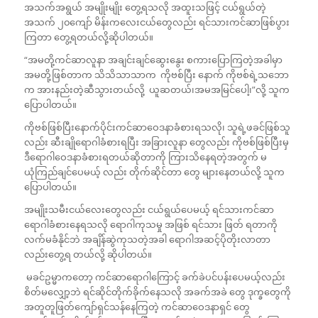
အသက်အရွယ် အမျိုးမျိုး တွေ့ရသလို အထူးသဖြင့် ငယ်ရွယ်တဲ့
အသက် ၂၀ကျော် မိန်းကလေးငယ်တွေလည်း ရင်သားကင်ဆာဖြစ်ပွား
ကြတာ တွေ့ရတယ်လို့ဆိုပါတယ်။
“အမတို့ကင်ဆာလူနာ အချင်းချင်ဆွေးနွေး စကားပြောကြတဲ့အခါမှာ
အမတို့ဖြစ်တာက သိသိသာသာက ကိုဗစ်ပြီး နောက် ကိုဗစ်ရဲ့သဘော
က အားနည်းတဲ့ဆီသွားတယ်လို့ ယူဆတယ်၊အမအမြင်ပေါ့၊”လို့ သူက
ပြောပါတယ်။
ကိုဗစ်ဖြစ်ပြီးနောက်ပိုင်းကင်ဆာဝေဒနာခံစားရသလို၊ သူရဲ့ဖခင်ဖြစ်သူ
လည်း ဆီးချိုရောဂါခံစားရပြီး အခြားလူနာ တွေလည်း ကိုဗစ်ဖြစ်ပြီးမှ
ဒီရောဂါဝေဒနာခံစားရတယ်ဆိုတာကို ကြားသိနေရတဲ့အတွက် မ
ယုံကြည်ချင်ပေမယ့် လည်း တိုက်ဆိုင်တာ တွေ များနေတယ်လို့ သူက
ပြောပါတယ်။
အမျိုးသမီးငယ်လေးတွေလည်း ငယ်ရွယ်ပေမယ့် ရင်သားကင်ဆာ
ရောဂါခံစားနေရသလို ရောဂါကုသမှု အဖြစ် ရင်သား ဖြတ် ရတာကို
လက်မခံနိုင်ဘဲ အချိန်ဆွဲကုသတဲ့အခါ ရောဂါအဆင့်ပိုတိုးလာတာ
လည်းတွေ့ရ တယ်လို့ ဆိုပါတယ်။
မခင်ဥမ္မာကတော့ ကင်ဆာရောဂါကြောင့် ခက်ခဲပင်ပန်းပေမယ့်လည်း
စိတ်မလျှော့ဘဲ ရင်ဆိုင်တိုက်ခိုက်နေသလို အခက်အခဲ တွေ ဒုက္ခတွေကို
အတူတူဖြတ်ကျော်ရှင်သန်နေကြတဲ့ ကင်ဆာဝေဒနာရှင် တွေ