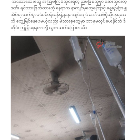
ကင်ဆာဆေးတွေ အကြိမ်ကြိမ်သွင်းရတဲ့ ညီမဖြစ်သူမှာ ဆေးသွင်းတဲ့
ဒဏ်၊ ရင်သားဖြတ်ထားတဲ့ နေရာက နာကျင်မှုတွေကြောင့် နေ့စဉ်နဲ့အမျှ
အိပ်ရာထက်မှာပင်ပင်ပန်းပန်းနဲ့ နာနာကျင်ကျင် အော်ဟစ်ငိုယိုနေရတာ
ကို တွေ့မြင်နေပေမယ့်လည်း မိသားစုတွေမှာ ဘာမှမလုပ်ပေးနိုင်ဘဲ ဒီ
တိုင်းကြည့်နေရတာလို့ သူကဆက်ပြောတယ်။