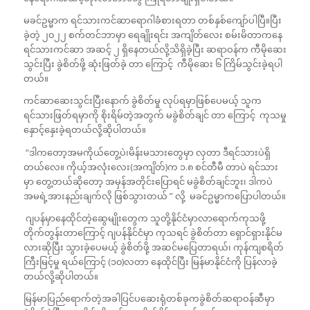
မခင်ဥမ္မာက ရင်သားကင်ဆာရောဂါခံစားရတာ တစ်နှစ်ကျော်ပါပြီ။ပြီး
ခဲ့တဲ့ ၂၀၂၂ စက်တင်ဘာမှာ ရေချိုးရင်း အကျိတ်လေး စမ်းမိတာကနေ
ရင်သားကင်ဆာ အဆင့် ၂ ရှိနေတယ်လို့သိရှိခဲ့ပြီး ဆရာဝန်က ကီမိုဆေး
သွင်းပြီး ခွဲစိတ်ဖို့ ဆုံးဖြတ်ခဲ့ တာ ကြောင့် ကီမိုဆေး ၆ ကြိမ်သွင်းခဲ့ရပါ
တယ်။
ကင်ဆာဆေးသွင်းပြီးနောက် ခွဲစိတ်မှု လုပ်ရမှာဖြစ်ပေမယ့် သူက
ရင်သားဖြတ်ရမှာကို စိုးရိမ်တဲ့အတွက် မခွဲစိတ်ချင် တာ ကြောင့် ကုသမှု
နှောင့်‌နှေးခဲ့ရတယ်လို့ဆိုပါတယ်။
“ဒါကတော့အမကိုယ်တွေ့ပဲ၊မိန်းမသားတွေမှာ လှတာ ဒီရင်သားပဲရှိ
တယ်လေ။ ကိုယ့်အလုံးလေး(အကျိတ်)က ၁.၈ စင်တီမီ တာပဲ ရင်သား
မှာ တွေ့တယ်ဆိုတော့ အမှန်အတိုင်းပြောရင် မခွဲစိတ်ချင်ဘူး၊ ဒါကပဲ
အမရဲ့အားနည်းချက်လို ဖြစ်သွားတယ် ” လို့ မခင်ဥမ္မာကပြောပါတယ်။
ဂျပန်မှာနေထိုင်တဲ့ဆွေမျိုးတွေက သူတို့နိုင်ငံမှာလာရောက်ကုသဖို့
တိုက်တွန်းတာကြောင့် ဂျပန်နိုင်ငံမှာ ကုသရင် ခွဲစိတ်တာ ရှောင်ရှားနိုင်မ
လားဆိုပြီး သွားခဲ့ပေမယ့် ခွဲစိတ်ဖို့ အဆင်မပြေတာရယ်၊ ကုန်ကျစရိတ်
ကြီးမြင့်မှု ရယ်ကြောင့် (၁၀)လတာ နေထိုင်ပြီး မြန်မာနိုင်ငံကို ပြန်လာခဲ့
တယ်လို့ဆိုပါတယ်။
မြန်မာပြည်ရောက်တဲ့အခါပြင်ပဆေးရုံတစ်ခုကခွဲစိတ်ဆရာဝန်ဆီမှာ