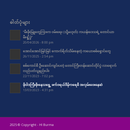
ဓါတ်ပုံများ
“မီးခိုးမြူတွေကြားက ဝမ်းရေး (သို့မဟုတ်) ကယန်းဒေသရဲ့ တောင်ယာ
မီးရှို့ပွဲ”
20/04/2026 - 8:00 pm
အောင်အောင်မြင်မြင် ကောက်ရိတ်သိမ်းနေတဲ့ ကယောစစ်ရှောင်တွေ
26/11/2025 - 2:54 pm
စစ်ကောင်စီ ဦးဆောင်ကျင်းပတဲ့ တောင်ကြီးတန်ဆောင်တိုင်ပွဲ လာရောက်
လည်ပတ်သူနည်းပါး
22/11/2023 - 7:02 pm
ဖိုဝါဒကြီးစိုးနေသရွေ့ ဖက်ဒရယ်ဒီမိုကရေစီ အလှမ်းဝေးနေဆဲ
13/03/2023 - 4:31 pm
2025 © Copyright - HI Burma