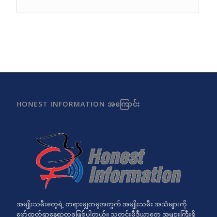
HONEST INFORMATION အကြောင်း
အမျိုးသမီးတွေရဲ့ တရားမျှတမှုအတွက် အမျိုးသမီး အသံများကို
ဖော်ထုတ်ရာနေရာတခုဖြစ်ပါတယ်။ သတင်းမီဒီယာတွေ အများကြီးရှိ