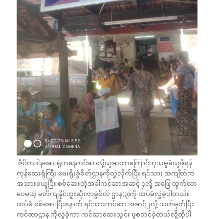
ဇီဝိတဒါနဆေးရုံကနေကင်ဆာလို့ယူဆတာကြောင့်ကုသမှုခံယူဖို့ရန်
ကုန်ဆေးရုံကြီး မေးရိုးခွဲစိတ်ဌာနကိုလွှဲလိုက်ပြီး ရင်သား အကျိတ်က
အသားစယူပြီး စစ်ဆေးတဲ့အခါကင်ဆာအဆင့် ၄လို့ အဖြေ ထွက်လာ
ပေမယ့် မတိကျနိုင်ဘူးဆိုကာခွဲစိတ် ဌာန(၃)ကို ထပ်မံလွှဲခဲ့ပါတယ်။
ထပ်မံ စစ်ဆေးပြီးနောက် ရင်သားကင်ဆာ အဆင့်၂လို့ သတ်မှတ်ပြီး
ကင်ဆာဌာန ကိုလွှဲခဲ့ကာ ကင်ဆာဆေးသွင်း မှုစတင်ခဲ့တယ်လို့ဆိုပါ