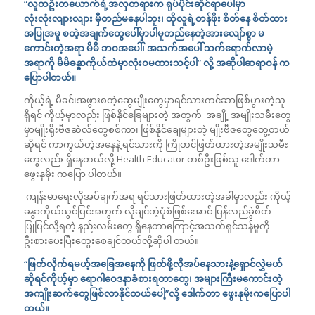
“လူတဦးတယောက်ရဲ့အလှတရားက ရုပ်ပိုင်းဆိုင်ရာပေါ်မှာ
လုံးလုံးလျားလျား မှီတည်မနေပါဘူး၊ ထိုလူရဲ့တန်ဖိုး စိတ်နေ စိတ်ထား
အပြုအမူ စတဲ့အချက်တွေပေါ်မှာပါမူတည်နေတဲ့အားလျော်စွာ မ
ကောင်းတဲ့အရာ မိမိ ဘဝအပေါ်၊ အသက်အပေါ် သက်ရောက်လာမဲ့
အရာကို မိမိခန္ဓာကိုယ်ထဲမှာလုံးဝမထားသင့်ပါ” လို့ အဆိုပါဆရာဝန် က
ပြောပါတယ်။
ကိုယ့်ရဲ့ မိခင်၊အဖွားစတဲ့ဆွေမျိုးတွေမှာရင်သားကင်ဆာဖြစ်ပွားတဲ့သူ
ရှိရင် ကိုယ့်မှာလည်း ဖြစ်နိုင်ခြေများတဲ့ အတွက် အချို့ အမျိုးသမီးတွေ
မှာမျိုးရိုးဗီဇဆဲလ်တွေစစ်ကာ၊ ဖြစ်နိုင်ချေများတဲ့ မျိုးဗီဇတွေတွေ့တယ်
ဆိုရင် ကာကွယ်တဲ့အနေနဲ့ ရင်သားကို ကြိုတင်ဖြတ်ထားတဲ့အမျိုးသမီး
တွေလည်း ရှိနေတယ်လို့ Health Educator တစ်ဦးဖြစ်သူ ဒေါက်တာ
ဖွေးနုမိုး ကပြော ပါတယ်။
ကျန်းမာရေးလိုအပ်ချက်အရ ရင်သားဖြတ်ထားတဲ့အခါမှာလည်း ကိုယ့်
ခန္ဓာကိုယ်သွင်ပြင်အတွက် လိုချင်တဲ့ပုံစံဖြစ်အောင် ပြန်လည်ခွဲစိတ်
ပြုပြင်လို့ရတဲ့ နည်းလမ်းတွေ ရှိနေတာကြောင့်အသက်ရှင်သန်မှုကို
ဦးစားပေးပြီးတွေးစေချင်တယ်လို့ဆိုပါ တယ်။
“ဖြတ်လိုက်ရမယ့်အခြေအနေကို ဖြတ်ဖို့လိုအပ်နေသားနဲ့ရှောင်လွှဲမယ်
ဆိုရင်ကိုယ့်မှာ ရောဂါဝေဒနာခံစားရတာတွေ၊ အများကြီးမကောင်းတဲ့
အကျိုးဆက်တွေဖြစ်လာနိုင်တယ်ပေါ့”လို့ ဒေါက်တာ ဖွေးနုမိုးကပြောပါ
တယ်။