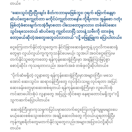
တယ်။
“ဆေးသွင်းပြီးပြီးချင်း စိတ်ကဘာမှမဖြစ်ဘူး၊ ၇ရက် မြောက်နေ့မှာ
ဆံပင်တွေစကျွတ်တာ မကိုင်ပဲကျွတ်တာနော်။ ကိုရီးကား အွန်စော ဂတုံး
ဖြစ်တဲ့ခံစားချက်ကအဲ့ဒီမှာစတာ ငါသေတော့မှာလား၊ တစ်ခါပဲဆေး
သွင်းရသေးတယ် ဆံပင်တွေ ကျွတ်လာပြီ သားနဲ့ သမီးကို ထားခဲ့ရ
တော့မယ်ဆိုတဲ့အတွေးတွေဝင်လာတယ် “လို့ မဖြူဖြူက ပြောပါတယ်။
ငွေကြေးတက်နိုင်တဲ့သူတွေက နိုင်ငံခြားဆေးရုံတွေနဲ့ ပုဂ္ဂလိကဆေးရုံ
တွေမှာ လွယ်လွယ်ကူကူကုသနိုင်ပေမယ့်၊ သူအပါ အဝင်ငွေကြေးမ
တက်နိုင်သူတွေကတော့ ရန်ကုန်ဆေးရုံကြီးမှာ အချိန်ကြာမြင့်စွာ
စောင့်ဆိုင်း ကုသရတာလည်း အခက်အခဲ တစ်ခုလို့ဆိုပါတယ်။
“ပိုက်ဆံမရှိတဲ့ လူနာတွေ ရန်ကုန်ဆေးရုံကြီးမှာအများကြီး၊ မသေ
အောင် ဆေးသွင်း၊ ဆရာဝန်ကြီးတွေ လုပ်ခိုင်းသမျှ လုပ်ရတာ အပြင်
ဆေးခန်းတွေမှာဆေးစစ်ရတယ် ရန်ကုန်ဆေးရုံကြီးမှာ လူပေါင်းစုံ
ကင်ဆာပေါင်းစုံပဲ လူနာတွေ အပြည့် ထိုင်စရာ နေရာတောင်မရှိဘူး”လို့
သူကဆက်ပြောပါတယ်။
ဆေးရုံကြီးမှာကုသမှုကပြင်ပမှာလောက်ငွေကြေးကုန်ကျမှုမများပေ
မယ့်ဆေးစစ်သွေးစစ်တာ၊ အချို့ဆေးဝါးတွေ ကိုဝယ်ယူရတာရှိပြီး
ကုန်ကျစရိတ်တွေမတက်နိုင်သူတွေလည်းအများအပြားပဲလို့ဆိုပါ
တယ်။