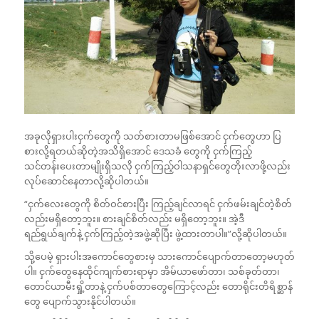
အခုလိုရှားပါးငှက်တွေကို သတ်စားတာမဖြစ်အောင် ငှက်တွေဟာ ပြ
စားလို့ရတယ်ဆိုတဲ့အသိရှိအောင် ဒေသခံ တွေကို ငှက်ကြည့်
သင်တန်းပေးတာမျိုးရှိသလို ငှက်ကြည့်ဝါသနာရှင်တွေတိုးလာဖို့လည်း
လုပ်ဆောင်နေတာလို့ဆိုပါတယ်။
“ငှက်လေးတွေကို စိတ်ဝင်စားပြီး ကြည့်ချင်လာရင် ငှက်ဖမ်းချင်တဲ့စိတ်
လည်းမရှိတော့ဘူး။ စားချင်စိတ်လည်း မရှိတော့ဘူး။ အဲ့ဒီ
ရည်ရွယ်ချက်နဲ့ ငှက်ကြည့်တဲ့အဖွဲ့ဆိုပြီး ဖွဲ့ထားတာပါ။”လို့ဆိုပါတယ်။
သို့ပေမဲ့ ရှားပါးအကောင်တွေစားမှ သားကောင်ပျောက်တာတော့မဟုတ်
ပါ။ ငှက်တွေနေထိုင်ကျက်စားရာမှာ အိမ်ယာဖော်တာ၊ သစ်ခုတ်တာ၊
တောင်ယာမီးရှို့တာနဲ့ ငှက်ပစ်တာတွေကြောင့်လည်း တောရိုင်းတိရိစ္ဆာန်
တွေ ပျောက်သွားနိုင်ပါတယ်။