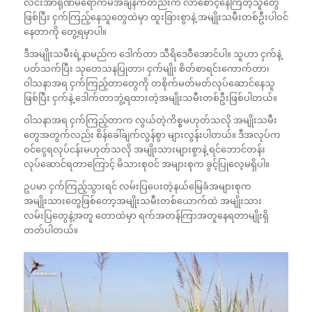
လင်းအာရုဏ်မရောက်မီအချိန်ကတည်းက လာစောင့်နေကြတဲ့သူတွေ
ဖြစ်ပြီး ငှက်ကြည့်နေသူတွေထဲမှာ ထူးခြားစွာနဲ့ အမျိုးသမီးတစ်ဦးပါဝင်
နေတာကို တွေ့ရမှာပါ။
ဒီအမျိုးသမီးရဲ့နာမည်က ဒေါက်တာ သီရိဒေဝီအောင်ပါ။ သူဟာ ငှက်နဲ့
ပတ်သက်ပြီး သုတေသနပြုတာ၊ ငှက်မျိုး စိတ်စာရင်းကောက်တာ၊
ဝါသနာအရ ငှက်ကြည့်တာတွေကို တစိုက်မတ်မတ်လုပ်ဆောင်နေသူ
ဖြစ်ပြီး ငှက်နဲ့ ဒေါက်တာဘွဲ့ရထားတဲ့အမျိုးသမီးတစ်ဦးဖြစ်ပါတယ်။
ဝါသနာအရ ငှက်ကြည့်တာက လွယ်တဲ့ကိစ္စမဟုတ်သလို အမျိုးသမီး
တွေအတွက်လည်း စိန်ခေါ်ချက်လွန်စွာ များလွန်းပါတယ်။ ဒီအလုပ်က
ဝင်ငွေရလုပ်ငန်းမဟုတ်သလို အမျိုးသားများစွာနဲ့ ရင်ဘောင်တန်း
လုပ်ဆောင်ရတာကြောင့် မိသားစုဝင် အများစုက ခွင့်ပြုလေ့မရှိပါ။
ဥပမာ ငှက်ကြည့်သွားရင် လမ်းပြပေးတဲ့နယ်မြေခံအများစုက
အမျိုးသားတွေဖြစ်တော့အမျိုးသမီးတစ်ယောက်ထဲ အမျိုးသား
လမ်းပြတွေနဲ့အတူ တောထဲမှာ ရက်အတန်ကြာအတူနေရတာမျိုးရှိ
တတ်ပါတယ်။