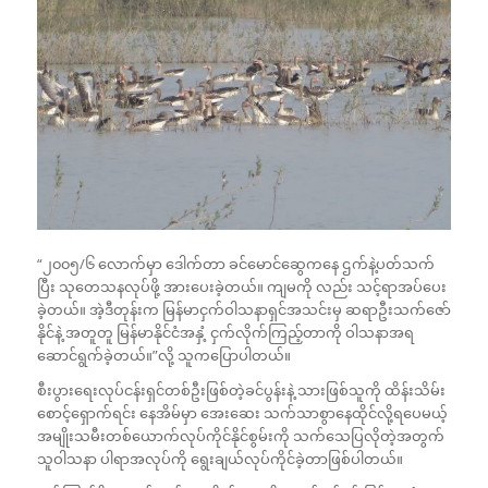
“၂၀၀၅/၆ လောက်မှာ ဒေါက်တာ ခင်မောင်ဆွေကနေ ဌက်နဲ့ပတ်သက်
ပြီး သုတေသနလုပ်ဖို့ အားပေးခဲ့တယ်။ ကျမကို လည်း သင့်ရာအပ်ပေး
ခဲ့တယ်။ အဲ့ဒီတုန်းက မြန်မာငှက်ဝါသနာရှင်အသင်းမှ ဆရာဦးသက်ဇော်
နိုင်နဲ့ အတူတူ မြန်မာနိုင်ငံအနှံ့ ငှက်လိုက်ကြည့်တာကို ဝါသနာအရ
ဆောင်ရွက်ခဲ့တယ်။”လို့ သူကပြောပါတယ်။
စီးပွားရေးလုပ်ငန်းရှင်တစ်ဦးဖြစ်တဲ့ခင်ပွန်းနဲ့ သားဖြစ်သူကို ထိန်းသိမ်း
စောင့်ရှောက်ရင်း နေအိမ်မှာ အေးဆေး သက်သာစွာနေထိုင်လို့ရပေမယ့်
အမျိုးသမီးတစ်ယောက်လုပ်ကိုင်နိုင်စွမ်းကို သက်သေပြလိုတဲ့အတွက်
သူဝါသနာ ပါရာအလုပ်ကို ရွေးချယ်လုပ်ကိုင်ခဲ့တာဖြစ်ပါတယ်။