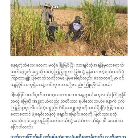
နေရတဲ့တဲလေးတွေက မလုံမခြုံဖြစ်ပြီး လာချင်တဲ့အချိန်မှလာရောက်
တတ်တဲ့ငှက်တွေကို စောင့်ကြည့်ရတာ ဖြစ်လို့ မှန်းထားတဲ့ရက်ထက်ပို
ကြာတာမျိုးဖြစ်တတ်သလိုလမ်းပြမခေါ်ရင်လည်း ဒေသတချို့မှာ စစ်
ကျန်မိုင်း တွေရှိတာနဲ့ လမ်းမှားတာမျိုးလည်းကြုံရနိုင်ပါတယ်။
ဒါ့အပြင် မထင်မှတ်ထားတဲ့သဘာဝဘေးအန္တရာယ်တွေလည်း ကြုံရနိုင်
သလို မြွေဆိုးအန္တရာယ်လည်း သတိထား ရပါသေးတယ်။ နောက် ငှက်
ကြည့်ရာမှာလိုအပ်တဲ့ပစ္စည်းကိရိယာများစွာကိုသယ်ပိုးပြီး မြင့်မားတဲ့
တောတောင် နဲ့ ရေစီးသန်တဲ့ ချောင်းမြောင်းတွေကို ဖြတ်သွားရတဲ့
အခက်အခဲတွေလည်းရှိတတ်တယ်လို့ ဒေါက်တာ သီရိဒေဝီ အောင်က
ပြောပါတယ်။
“ငှက်သွားကြည့်ရင် ငှက်ဖမ်းတဲ့ဒေသခံမုဆိုးတွေရှိတယ်။ သူတို့တွေက