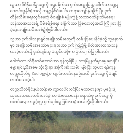
သူဟာ ဒီစိန်ခေါ်မှုတွေကို ဂရုမစိုက်ဘဲ ငှက်အထူးပြုနဲ့ ဒေါက်တာဘွဲ့ရ
အောင်ယူနိုင်ခဲ့သလို ကမ္ဘာ့နိုင်ငံပေါင်း တရာကျော်နဲ့ ချိတ်ပြီး ငှက်
ထိန်းသိမ်းရေးလုပ်နေတဲ့ ဇီဝမျိုးစုံ မျိုးကွဲနဲ့ သဘာဝထိန်းသိမ်းရေး
ဘန်ကာအသင်းရဲ့ စီမံခန့်ခွဲရေး ဒါရိုက်တာ ဖြစ်လာတဲ့အထိ ကြိုးစားပြ
ခဲ့တဲ့အမျိုးသမီးတစ်ဦးဖြစ်ပါတယ်။
သူဟာ ငှက်ဝါသနာရှင်အမျိုးသမီးတွေကို လမ်းပြပေးနိုင်ခဲ့လို့ သူ့နောက်
မှာ အမျိုးသမီးအတော်များများဟာ ငှက်ကြည့်ဖို့ စိတ်အားထက်သန်
လာခဲ့တယ်လို့ ငှက်ချစ်သူ မသွင်မေစိုးက မှတ်ချက်ပြုပါတယ်။
ဒေါက်တာ သီရီဒေဝီအောင်ဟာ ရန်ကုန်မြို့၊ ဒလမြို့နယ်မှာမွေးဖွားပြီး
မွေးချင်းညီအစ်မ သုံးဦးမှာ အကြီးဆုံးသမီး ဖြစ်ပြီး သူဟာ ရန်ကုန်
တက္ကသိုလ်မှ Zoologyနဲ့ ကျောင်းတက်နေစဉ်အထိ ငှက်တွေကိုမချစ်
တတ်သေးခဲ့ပါ။
တက္ကသိုလ်ဖိုင်နယ်တန်းမှာ ကွာလဖိုင်းဝင်ပြီး မဟာတန်းမှာ ပုဇဉ်းနဲ့
သုတေသနစာတမ်းတင်ခဲ့ကာ မာစတာတန်း ရောက်မှ ငှက်တွေကို
စတင်လေ့လာခွင့်ရမှ ငှက်ချစ်သူဖြစ်လာခဲ့တယ်လို့ဆိုပါတယ်။