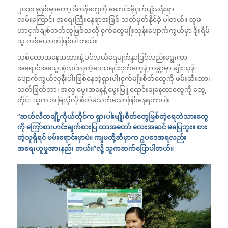
၂၀၁၈ ခုနှစ်မှာတော့ ဒီကန်တွေကို ဆောင်းခိုငှက်ပျံသန်းရာ
လမ်းကြောင်း အရေးကြီးနေရာအဖြစ် သတ်မှတ်နိုင်ခဲ့ ပါတယ်။ သူမ
ဟာငှက်ချစ်တတ်သူဖြစ်သလို ငှက်တွေမျိုးသုန်းပျောက်ကွယ်မှာ စိုးရိမ်
သူ တစ်ယောက်ဖြစ်ပါ တယ်။
သစ်တောအနေအထားနဲ့ ပင်လယ်ရေမျက်နှာပြင်လည်းရွေးကာ
အရောင်အသွေးစုံလင်လှတဲ့ဒေသရင်းငှက်တွေနဲ့ ကမ္ဘာ့မှာ မျိုးသုန်း
ပျောက်ကွယ်လုနီးပါးဖြစ်နေတဲ့ရှားပါးငှက်မျိုးစိတ်တွေကို ဖမ်းဆီးတာ၊
သတ်ဖြတ်တာ၊ အလှ မွေးအနေနဲ့ မွေးမြူ ရောင်းချနေတာတွေကို တွေ့
တိုင်း သူက အမြဲလိုလို စိတ်မသက်မသာဖြစ်နေရတာပါ။
“ဆယ်လီတချို့ကိုယ်တိုင်က ရှားပါးမျိုးစိတ်တွေဖြစ်တဲ့ရေဘဲသားတွေ
ကို ကြော်စားဟင်းချက်စားပြ တာအတော် လေးအဆင် မပြေဘူး။ စား
တဲ့သူရှိရင် ဖမ်းရောင်းမှာပဲ။ ကျမတို့ဆီမှာက ဥပဒေအရလည်း
အရေးယူမှုအားနည်း တယ်။”လို့ သူကဆက်ပြောပါတယ်။