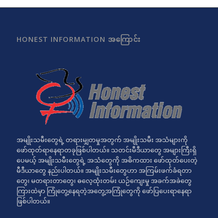
HONEST INFORMATION အကြောင်း
အမျိုးသမီးတွေရဲ့ တရားမျှတမှုအတွက် အမျိုးသမီး အသံများကို
ဖော်ထုတ်ရာနေရာတခုဖြစ်ပါတယ်။ သတင်းမီဒီယာတွေ အများကြီးရှိ
ပေမယ့် အမျိုးသမီးတွေရဲ့ အသံတွေကို အဓိကထား ဖော်ထုတ်ပေးတဲ့
မီဒီယာတွေ နည်းပါတယ်။ အမျိုးသမီးတွေဟာ အကြမ်းဖက်ခံရတာ
တွေ၊ မတရားတာတွေ၊ ဓလေ့ထုံးတမ်း ယဉ်ကျေးမှု အခက်အခဲတွေ
ကြားထဲမှာ ကြုံတွေ့နေရတဲ့အတွေ့အကြုံတွေကို ဖော်ပြပေးရာနေရာ
ဖြစ်ပါတယ်။