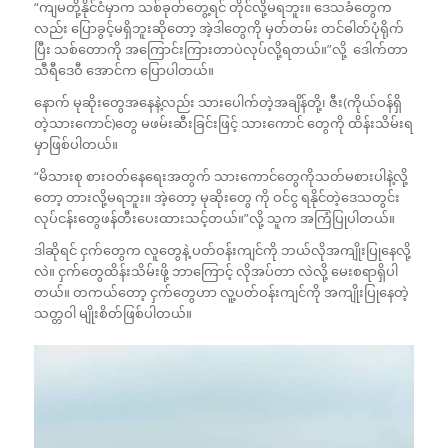
“ကျမတို့နိုင်ငံမှာက သစ်ခုတ်တွေ့ရင် တိုင်လို့မရဘူး။ ဒေသခံတွေက
လည်း ပြောခွင့်မရှိဘူးဆိုတော့ အဲ့ဒါတွေကို မှတ်တမ်း တင်ဓါတ်ပုံရိုက်
ပြီး သစ်တောကို အကြောင်းကြားတာပဲလုပ်လို့ရတယ်။”လို့ ဒေါက်တာ
သီရီဒေဝီ အောင်က ပြောပါတယ်။
နောက် မုဆိုးတွေအနေနဲ့လည်း သားပေါက်တဲ့အချိန်တို့၊ ဇီး(ကိုယ်ဝန်ရှိ
တဲ့သားကောင်)တွေ မဖမ်းဆီးခြင်းဖြင့် သားကောင် တွေကို ထိန်းသိမ်းရ
မှာဖြစ်ပါတယ်။
“မိသားစု စားဝတ်နေရေးအတွက် သားကောင်တွေကိုသတ်မစားပါနဲ့လို့
တော့ တားလို့မရဘူး။ အဲ့တော့ မုဆိုးတွေ ကို ဝင်ငွ ရနိုင်တဲ့ဒေသတွင်း
လုပ်ငန်းတွေဖန်တီးပေးထားသင့်တယ်။”လို့ သူက အကြံပြုပါတယ်။
ဒါဆိုရင် ငှက်တွေက လူတွေနဲ့ ပတ်ဝန်းကျင်ကို ဘယ်လိုအကျိုးပြုနေလို့
လဲ။ ငှက်တွေထိန်းသိမ်းဖို့ ဘာကြောင့် လိုအပ်တာ လဲလို့ မေးစရာရှိပါ
တယ်။ တကယ်တော့ ငှက်တွေဟာ လူ့ပတ်ဝန်းကျင်ကို အကျိုးပြုနေတဲ့
သတ္တဝါ မျိုးစိတ်ဖြစ်ပါတယ်။