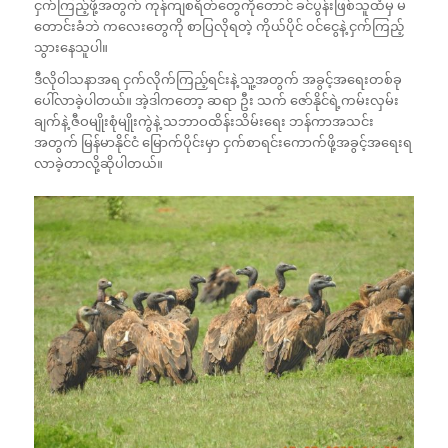
ငှက်ကြည့်ဖို့အတွက် ကုန်ကျစရိတ်တွေကိုတောင် ခင်ပွန်းဖြစ်သူထံမှ မ
တောင်းခံဘဲ ကလေးတွေကို စာပြလိုရတဲ့ ကိုယ်ပိုင် ဝင်ငွေနဲ့ ငှက်ကြည့်
သွားနေသူပါ။
ဒီလိုဝါသနာအရ ငှက်လိုက်ကြည့်ရင်းနဲ့ သူ့အတွက် အခွင့်အရေးတစ်ခု
ပေါ်လာခဲ့ပါတယ်။ အဲ့ဒါကတော့ ဆရာ ဦး သက် ဇော်နိုင်ရဲ့ကမ်းလှမ်း
ချက်နဲ့ ဇီဝမျိုးစုံမျိုးကွဲနဲ့ သဘာဝထိန်းသိမ်းရေး ဘန်ကာအသင်း
အတွက် မြန်မာနိုင်ငံ မြောက်ပိုင်းမှာ ငှက်စာရင်းကောက်ဖို့အခွင့်အရေးရ
လာခဲ့တာလို့ဆိုပါတယ်။