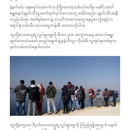
နံနက်ခင်း နေရောင်အောက်က ကြီးမားတဲ့သစ်ပင်ပေါ်မှာ ခေါင်းအဝါ
ရွှေရောင်နှုတ်သီးနဲ့ ဆက်ရက်ငှက်လေးတွေ ခေါင်းမည်း၊ နှုတ်သီးအနီ၊
လည်ပင်းမှာ အဝါရစ်လေးနဲ့ သာလိကာလေးတွေ နေပူစာလှုံနေပုံက
ရောင်စုံသစ်သီး လေးတွေတန်းစီ ထားသလိုပါပဲ။
သူတို့လေးတွေရဲ့လှုပ်ရှားမှုကို မီတာ ၃၀၀ အကွာကနေ အသက်မရှု၊
မျက်တောင်မခတ် မလှုပ်မရှက်နဲ့ မှန်ဘီလူး ကိုယ်စီ လူအုပ်စုတစ်စုက
မှတ်တမ်းတင်နေပါတယ်။
သူတို့တွေဟာ ဒီငှက်လေးတွေရဲ့လှုပ်ရှားမှုကို ကြည့်ရဖို့အတွက် မနက်