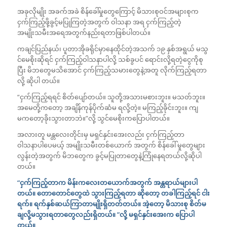
အခုလိုမျိုး အခက်အခဲ စိန်ခေါ်မှုတွေကြောင့် မိသားစုဝင်အများစုက
ငှက်ကြည့်ဖို့ခွင့်မပြုကြတဲ့အတွက် ဝါသနာ အရ ငှက်ကြည့်တဲ့
အမျိုးသမီးအရေအတွက်နည်းရတာဖြစ်ပါတယ်။
ကချင်ပြည်နယ်၊ ပူတာအိုခရိုင်မှာနေထိုင်တဲ့အသက် ၁၉ နှစ်အရွယ် မသွ
င်မေစိုးဆိုရင် ငှက်ကြည့်ဝါသနာပါလို့ သစ်ခွပင် ရောင်းလို့ရတဲ့ငွေကိုစု
ပြီး မိဘတွေမသိအောင် ငှက်ကြည့်သမားတွေနဲ့အတူ လိုက်ကြည့်ရတာ
လို့ ဆိုပါ တယ်။
“ငှက်ကြည့်ရရင် စိတ်ပျော်တယ်။ သူတို့အသားမစားဘူး။ မသတ်ဘူး။
အမေတို့ကတော့ အချိန်ကုန်ပိုက်ဆံမ ရလို့တဲ့။ မကြည့်ခိုင်းဘူး။ ကျ
မကတော့ခိုးသွားတာဘဲ။”လို့ သွင်မေစိုးကပြောပါတယ်။
အလားတူ မန္တလေးတိုင်းမှ မရှင်နှင်းအေးလည်း ငှက်ကြည့်တာ
ဝါသနာပါပေမယ့် အမျိုးသမီးတစ်ယောက် အတွက် စိန်ခေါ် မှုတွေများ
လွန်းတဲ့အတွက် မိဘတွေက ခွင့်မပြုတာတွေနဲ့ကြုံနေရတယ်လို့ဆိုပါ
တယ်။
“ငှက်ကြည့်တာက မိန်းကလေးတယောက်အတွက် အန္တရာယ်များပါ
တယ်။ တောတောင်တွေထဲ သွားကြည့်ရတာ ဆိုတော့ တခါကြည့်ရင် ငါး
ရက်။ ရက်နှစ်ဆယ်ကြာတာမျိုးရှိတတ်တယ်။ အဲ့တော့ မိသားစု စိတ်မ
ချလို့မသွားရတာတွေလည်းရှိတယ်။ ”လို့ မရှင်နှင်းအေးက ပြောပါ
တယ်။