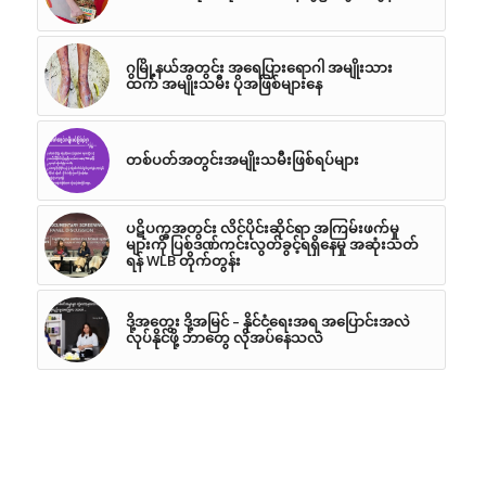
ဂွမြို့နယ်အတွင်း အရေပြားရောဂါ အမျိုးသား
ထက် အမျိုးသမီး ပိုအဖြစ်များနေ
တစ်ပတ်အတွင်းအမျိုးသမီးဖြစ်ရပ်များ
ပဋိပက္ခအတွင်း လိင်ပိုင်းဆိုင်ရာ အကြမ်းဖက်မှု
များကို ပြစ်ဒဏ်ကင်းလွတ်ခွင့်ရရှိနေမှု အဆုံးသတ်
ရန် WLB တိုက်တွန်း
ဒို့အတွေး ဒို့အမြင် – နိုင်ငံရေးအရ အပြောင်းအလဲ
လုပ်နိုင်ဖို့ ဘာတွေ လိုအပ်နေသလဲ