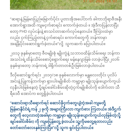
“ဆရာနဲ့ မြန်မာပြည်မြောက်ပိုင်း ပူတာအိုအပေါ်ဘက် ခါကာဘိုရာဇီအနီး
အောက်ရွာအထိ ကျမငှက်စာရင်း ကောက်ခဲ့တယ် ။ အဲ့ဒီကပြန်လာပြီး
တော့ PHD လုပ်ငန်းနဲ့ စာသင်တာဆက်လုပ်နေတယ်။ ဒီကြားထဲမှာ
လည်း ငှက်ကြည့်တာနဲ့ ငှက်စာရင်း ကောက်တွေကို ဘန်ကာမှာ
အချိန်ပိုင်းဆောင်ရွက်ခဲ့တယ်။”လို့ သူကဆက် ပြောပါတယ်။
၂၀၁၃ ခုနှစ်မှာတော့ ဇီဝမျိုးစုံ မျိုးကွဲနဲ့ သဘာဝထိန်းသိမ်းရေး ဘန်ကာ
အသင်းရဲ့ထိန်းသိမ်းစောင့်ရှောက်ရေး မန်နေဂျာဖြစ် လာခဲ့ပါပြီး၂၀၁၆
ခုနှစ်မှာတော့ ဘန်ကာရဲ့ဒါရိုက်တာတစ်ဦးဖြစ်လာခဲ့ပါတယ်။
ဒီလိုဆောင်ရွက်ရင်း ၂၀၁၇/၁၈ ခုနှစ်လောက်မှာ မန္တလေးတိုင်း ပုလိပ်
အင်းနဲ့ ပြူကန်ဘက်မှာ ရှားပါးမျိုးစိတ် ကမ္ဘာ့မှာ မျိုးသုန်းပျောက်ကွယ်
လုနီးပါးဖြစ်နေတဲ့ ပို့ချပ်ခေါင်းစိမ်းဆိုတဲ့ငှက်မျိုးစိတ်ကို ဒေါက်တာ သီ
ရီဒေဝီ အောင်က တွေ့ရှိခဲ့ပါတယ်။
“ဆောင်းရာသီရောက်ရင် ဆောင်ခိုငှက်တွေပျံတဲ့အခါ ကျမတို့
မြန်မာနိုင်ငံရဲ့ကန် ၂ ခုကို အများကြီးလာ ကျက်စား ကြတယ်။ အဲဒီဌက်
တွေကို လေ့လာတဲ့အခါမှာ ကမ္ဘာ့မှာ မျိုးသုန်းပျောက်ကွယ်လုဖြစ်တဲ့(ပို့
ချပ်ခေါင်းစိမ်း) ကို ကျမပြန်တွေ့ ခဲ့တယ်။ သူ့ကိုမတွေ့ရတာလည်း
တော်တော်လေးနှစ်ကြာပြီ။”လို့ သူက ရှင်းပြပါတယ်။