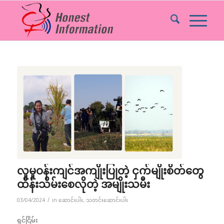
လူမူဝန်းကျင်အကျိုးပြုတဲ့ ငှက်မျိုးစိတ်တွေ
ထိန်းသိမ်းစေလိုတဲ့ အမျိုးသမီး
/
03/04/2024
in
ဆောင်းပါး
,
သတင်းဆောင်းပါး
ရှင်ငြိမ်း