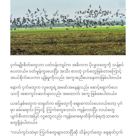
ငှက်မျိုးစိတ်တွေဟာ ပတ်ဝန်းကျင်က အဓိကက ပိုးမွှားတွေကို သန့်စင်
ပေးတယ်။ ဝတ်မှုန်ကူးပေးပြီး အသီး စားတဲ့ ငှက်တွေဖြစ်တာကြောင့်
အပင်စိုက်ပေးကာ ပျံနှံမှုကိုလည်း အကူအညီပေးနေတာဖြစ်ပါတယ်။
နောက် ငှက်တွေက လူတွေရဲ့အဖော်အနေနဲ့လည်း စောင့်ရှောက်ပေး
သလို အစာကွင်းဆက်မှာလည်း အထောက် အကူ ဖြစ်စေပါတယ်။
ယခင်နှစ်တွေက တရုတ်က မြွေတွေကို ဈေးကောင်းပေးဝယ်တော့ ပုဂံ
မှာ ဖမ်းရောင်း ကြလို့ ကြွက်တွေသောင်း ကျန်းလာပြီး လယ်တွေ
ပျက်စီးတာအပြင် လူတွေလည်း ကျန်းမာရေးထိခိုက်ခဲ့ရတဲ့သာဓက
တွေရှိခဲ့ပါတယ်။
“လယ်ကွင်းထဲမှာ ကြွက်တွေများလာပြီဆို သိန်းငှက်တွေ၊ ခရုစုတ်ငှက်