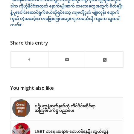
ဒါက ကိုယ့်နိုင်ငံအတွက် နောက်မျိုးဆက် ကလေးတွေအတွက် စိတ်မျိုး
နဲ့ ပူးပေါင်းဆောင်ရွက်မယ်ဆိုရင်တော့ ကျမတို့ငှက် မျိုးတုန်း ပျောက်
ကွယ် တဲ့အဆင့်က တဖြေးဖြေးလျော့ကျလာမယ်လို့ ကျမက ယူဆပါ
တယ်။”
Share this entry
You might also like
ပဋိပက္ခနဲ့ဆက်နွယ်တဲ့ လိင်ပိုင်းဆိုင်ရာ
အကြမ်းဖက်မှု ပညာပေး
LGBT စာရေးဆရာမ စောဟန်နွေဦး ကွယ်လွန်