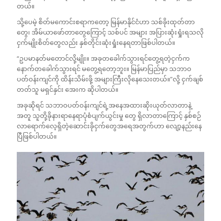
တယ်။
သို့ပေမဲ့ စိတ်မကောင်းစရာကတော့ မြန်မာနိုင်ငံဟာ သစ်ခိုးထုတ်တာ
တွေ၊ အိမ်ယာဖော်တာတွေကြောင့် သစ်ပင် အများ အပြားဆုံးရှုံးရသလို
ငှက်မျိုးစိတ်တွေလည်း နှစ်တိုင်းဆုံးရှုံးနေရတာဖြစ်ပါတယ်။
“ဥပမာနတ်မတောင်လို့မျိုး။ အခုတခေါက်သွားရင်တွေ့ရတဲ့ငှက်က
နောက်တခေါက်သွားရင် မတွေ့ရတော့ဘူး။ မြန်မာပြည်မှာ သဘာဝ
ပတ်ဝန်းကျင်ကို ထိန်းသိမ်းဖို့ အများကြီးလိုနေသေးတယ်။”လို့ ငှက်ချစ်
တတ်သူ မရှင်နှင်း အေးက ဆိုပါတယ်။
အခုဆိုရင် သဘာဝပတ်ဝန်းကျင်ရဲ့အနေအထားဆိုးယုတ်လာတာနဲ့
အတူ သူတို့ခိုနားရာနေရာပုံစံပျက်ယွင်းမှု တွေ ရှိလာတာကြောင့် နှစ်စဉ်
လာရောက်လေ့ရှိတဲ့ဆောင်းခိုငှက်တွေအရေအတွက်ဟာ လျော့နည်းနေ
ပြီဖြစ်ပါတယ်။