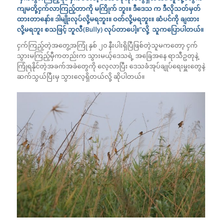
ကျမတို့ငှက်လာကြည့်တာကို မကြိုက် ဘူး။ ဒီဒေသ က ဒီလိုသတ်မှတ်
ထားတာနော်။ ဒါမျိုးလုပ်လို့မရဘူး။ ဝတ်လို့မရဘူး။ ဆံပင်ကို ချထား
လို့မရဘူး စသဖြင့် ဘူလီ(Bully) လုပ်တာပေါ့။”လို့ သူကပြောပါတယ်။
ငှက်ကြည့်တဲ့အတွေ့အကြုံ နှစ် ၂၀ နီးပါးရှိပြီဖြစ်တဲ့သူမကတော့ ငှက်
သွားမကြည့်မှီကတည်းက သွားမယ့်ဒေသရဲ့ အခြေအနေ ရာသီဥတုနဲ့
ကြုံရနိုင်တဲ့အခက်အခဲတွေကို လေ့လာပြီး ဒေသခံအုပ်ချုပ်ရေးမှူးတွေနဲ့
ဆက်သွယ်ပြီးမှ သွားလေ့ရှိတယ်လို့ ဆိုပါတယ်။