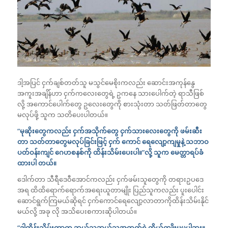
ဒါ့အပြင် ငှက်ချစ်တတ်သူ မသွင်မေစိုးကလည်း ဆောင်းအကုန်နွေ
အကူးအချိန်ဟာ ငှက်ကလေးတွေရဲ့ ဥကနေ သားပေါက်တဲ့ ရာသီဖြစ်
လို့ အကောင်ပေါက်တွေ ဥလေးတွေကို စားသုံးတာ သတ်ဖြတ်တာတွေ
မလုပ်ဖို့ သူက သတိပေးပါတယ်။
“မုဆိုးတွေကလည်း ငှက်အသိုက်တွေ ငှက်သားလေးတွေကို ဖမ်းဆီး
တာ သတ်တာတွေမလုပ်ခြင်းဖြင့် ငှက် ကောင် ရေလျော့ကျမှုနဲ့ သဘာဝ
ပတ်ဝန်းကျင် ဂေဟစနစ်ကို ထိန်းသိမ်းပေးပါ။”လို့ သူက မေတ္တာရပ်ခံ
ထားပါ တယ်။
ဒေါက်တာ သီရီဒေဝီအောင်ကလည်း ငှက်ဖမ်းသူတွေကို တရားဥပဒေ
အရ ထိထိရောက်ရောက်အရေးယူတာမျိုး ပြည်သူကလည်း ပူးပေါင်း
ဆောင်ရွက်ကြမယ်ဆိုရင် ငှက်ကောင်ရေလျော့လာတာကိုထိန်းသိမ်းနိုင်
မယ်လို့ အခု လို အသိပေးစကားဆိုပါတယ်။
“ဒါထိန်းသိမ်းတာက ဘယ်သူ့ဘယ်သူအတွက်ရဲ့ကိုယ်ကျိုးမှမပါဘူး။