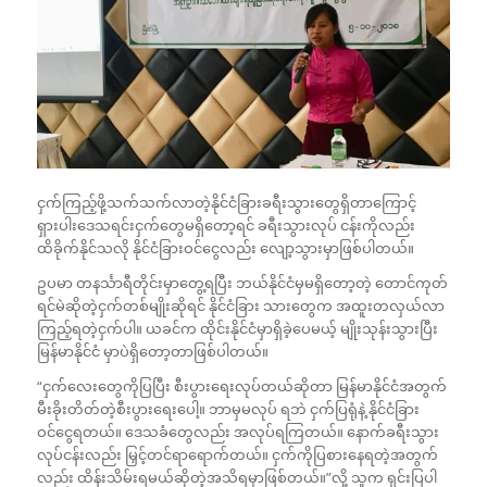
ငှက်ကြည့်ဖို့သက်သက်လာတဲ့နိုင်ငံခြားခရီးသွားတွေရှိတာကြောင့်
ရှားပါးဒေသရင်းငှက်တွေမရှိတော့ရင် ခရီးသွားလုပ် ငန်းကိုလည်း
ထိခိုက်နိုင်သလို နိုင်ငံခြားဝင်ငွေလည်း လျော့သွားမှာဖြစ်ပါတယ်။
ဥပမာ တနင်္သာရီတိုင်းမှာတွေ့ရပြီး ဘယ်နိုင်ငံမှမရှိတော့တဲ့ တောင်ကုတ်
ရင်မဲဆိုတဲ့ငှက်တစ်မျိုးဆိုရင် နိုင်ငံခြား သားတွေက အထူးတလှယ်လာ
ကြည့်ရတဲ့ငှက်ပါ။ ယခင်က ထိုင်းနိုင်ငံမှာရှိခဲ့ပေမယ့် မျိုးသုန်းသွားပြီး
မြန်မာနိုင်ငံ မှာပဲရှိတော့တာဖြစ်ပါတယ်။
“ငှက်လေးတွေကိုပြပြီး စီးပွားရေးလုပ်တယ်ဆိုတာ မြန်မာနိုင်ငံအတွက်
မီးခိုးတိတ်တဲ့စီးပွားရေးပေါ့။ ဘာမှမလုပ် ရဘဲ ငှက်ပြရုံနဲ့ နိုင်ငံခြား
ဝင်ငွေရတယ်။ ဒေသခံတွေလည်း အလုပ်ရကြတယ်။ နောက်ခရီးသွား
လုပ်ငန်းလည်း မြှင့်တင်ရာရောက်တယ်။ ငှက်ကိုပြစားနေရတဲ့အတွက်
လည်း ထိန်းသိမ်းရမယ်ဆိုတဲ့အသိရမှာဖြစ်တယ်။”လို့ သူက ရှင်းပြပါ