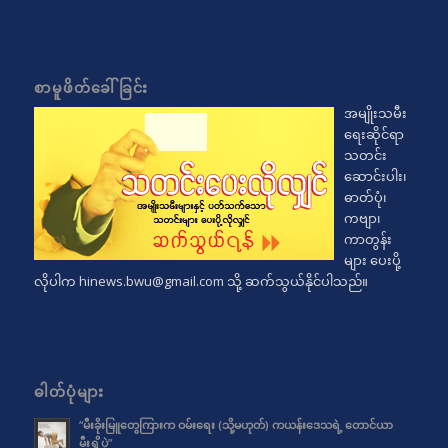
စာမူဖိတ်ခေါ်ခြင်း
အမျိုးသမီး
ရေးဆိုင်ရာ
သတင်း
ဆောင်းပါး၊
ဓာတ်ပုံ၊
ကဗျာ၊
ကာတွန်း
များ ပေးပို့
လိုပါက
hinews.bwu@gmail.com
သို့ ဆက်သွယ်နိုင်ပါသည်။
ဓါတ်ပုံများ
“မီးခိုးမြူတွေကြားက ဝမ်းရေး (သို့မဟုတ်) ကယန်းဒေသရဲ့ တောင်ယာ
မီးရှို့ပွဲ”