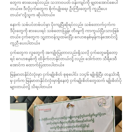
တွေက စားပေးရင်လည်း သဘာဝပတ် ဝန်းကျင်ကို မျှတအောင်စေပါ
တယ်။။ ဒီလိုငှက်တွေက စိုက်ပျိုးရေး ဦးကြီးတွေကို ကူညီပေး
တယ်။”လို့သူက ဆိုပါတယ်။
နောက် သစ်ပင်တစ်ပင်မှာ ပိုးကျပြီဆိုရင်လည်း သစ်တောက်ငှက်က
ဒီပိုးတွေကို စားပေးရင် သစ်တောပြုန်း တီးမှုကို ကာကွယ်ပြီးသားဖြစ်
တယ်။ ငှက်တွေက သူ့တာဝန်သူထမ်းပြီး ဂေဟစနစ်မှန်ကန်အောင်လို့
ကူညီ ပေးပါတယ်။
ငှက်တွေက လူတွေကို အကျိုးပြုတာလည်းရှိသလို ငှက်တွေမရှိတော့
ရင် ဂေဟစနစ်ကို ထိခိုက်လာနိုင်တယ်လို့ လည်း ဒေါက်တာ သီရီဒေဝီ
အောင်က ထောက်ပြထားပါတယ်။
မြန်မာတနိုင်ငံလုံးမှာ ငှက်မျိုးစိတ် စုစုပေါင်း ၁၁၄၆ မျိုးရှိပြီး တနင်္သာရီ
မှ ငှက်က မြန်မာတနိုင်ငံလုံးမှာရှိနေတဲ့ ငှက်မျိုးစိတ်တွေထက် မျိုးစိတ်ပို
များတယ်လို့ သိရပါတယ်။