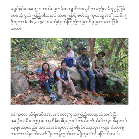
မရှင်နှင်းအေးရဲ့အသက်မွေးဝမ်းကျောင်းအလုပ်က ဧည့်လမ်းညွန်ဖြစ်
ပေမယ့် ငှက်ကြည့်ဝါသနာပါတာကြောင့် စိတ်တူ ကိုယ်တူအမျိုးသမီး ၅
ဦးစုကာ lady ga ga အမည်နဲ့ ငှက်ကြည့်အဖွဲ့တစ်ခုဖွဲ့ထားတာဖြစ်
တယ်။
ဒေါက်တာ သီရီဒေဝီအောင်ကတော့“ငှက်ကြည့်တာနဲ့ပတ်သက်ပြီး
အမျိုးသမီးတွေမှာတော့ စိန်ခေါ်မှုများပါ တယ်။ ကိုယ်ဝါသနာပါရာလုပ်
နေရတော့လည်း အခက်အခဲဆိုတာကို မမြင်တော့ဘူး။ ကျမ မိသားစု
ကတော့ ဒါနဲ့ပတ်သက်ပြီး ကန့်ကွက်တာမရှိဘူး။”လို့ ပြောပါတယ်။