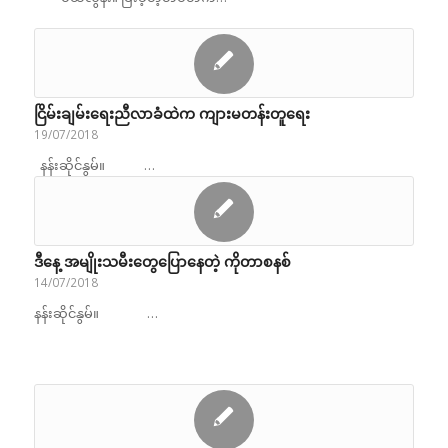
ငြိမ်းချမ်းရေးညီလာခံထဲက ကျားမတန်းတူရေး
19/07/2018
နန်းဆိုင်နွမ်။ …
ဒီနေ့ အမျိုးသမီးတွေပြောနေတဲ့ ကိုတာစနစ်
14/07/2018
နန်းဆိုင်နွမ်။ …