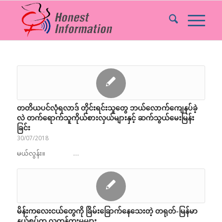
တတိယပင်လုံရလာဒ် တိုင်းရင်းသူတွေ ဘယ်လောက်ကျေနပ်ခဲ့
လဲ တက်ရောက်သူကိုယ်စားလှယ်များနှင့် ဆက်သွယ်မေးမြန်း
ခြင်း
30/07/2018
မယ်လွန်း။ …
မိန်းကလေးငယ်တွေကို ခြိမ်းခြောက်နေသေးတဲ့ တရုတ်-မြန်မာ
နယ်စပ်က လူကုန်ကူးမှုများ