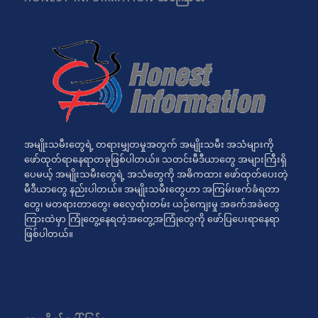
အမျိုးသမီးတွေရဲ့ တရားမျှတမှုအတွက် အမျိုးသမီး အသံများကို
ဖော်ထုတ်ရာနေရာတခုဖြစ်ပါတယ်။ သတင်းမီဒီယာတွေ အများကြီးရှိ
ပေမယ့် အမျိုးသမီးတွေရဲ့ အသံတွေကို အဓိကထား ဖော်ထုတ်ပေးတဲ့
မီဒီယာတွေ နည်းပါတယ်။ အမျိုးသမီးတွေဟာ အကြမ်းဖက်ခံရတာ
တွေ၊ မတရားတာတွေ၊ ဓလေ့ထုံးတမ်း ယဉ်ကျေးမှု အခက်အခဲတွေ
ကြားထဲမှာ ကြုံတွေ့နေရတဲ့အတွေ့အကြုံတွေကို ဖော်ပြပေးရာနေရာ
ဖြစ်ပါတယ်။