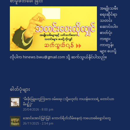
စာမူဖိတ်ခေါ်ခြင်း
အမျိုးသမီး
ရေးဆိုင်ရာ
သတင်း
ဆောင်းပါး၊
ဓာတ်ပုံ၊
ကဗျာ၊
ကာတွန်း
များ ပေးပို့
လိုပါက
hinews.bwu@gmail.com
သို့ ဆက်သွယ်နိုင်ပါသည်။
ဓါတ်ပုံများ
“မီးခိုးမြူတွေကြားက ဝမ်းရေး (သို့မဟုတ်) ကယန်းဒေသရဲ့ တောင်ယာ
မီးရှို့ပွဲ”
20/04/2026 - 8:00 pm
အောင်အောင်မြင်မြင် ကောက်ရိတ်သိမ်းနေတဲ့ ကယောစစ်ရှောင်တွေ
26/11/2025 - 2:54 pm