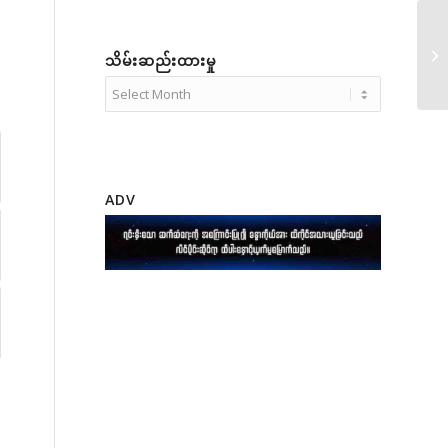
သိမ်းဆည်းထားမှု
ADV