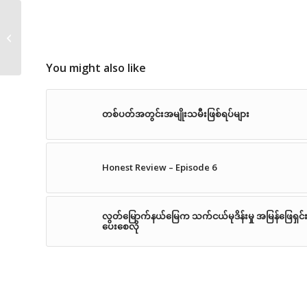
တပတ်အတွင်း
အမျိုးသမီးဖြစ်ရ...
You might also like
တစ်ပတ်အတွင်းအမျိုးသမီးဖြစ်ရပ်များ
Honest Review – Episode 6
လွတ်မြောက်နယ်မြေက သက်ငယ်မုဒိန်းမှု အမြန်ဖြေရှင်
ပေးစေလို