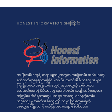
HONEST INFORMATION အကြောင်း
အမျိုးသမီးတွေရဲ့ တရားမျှတမှုအတွက် အမျိုးသမီး အသံများကို
ဖော်ထုတ်ရာနေရာတခုဖြစ်ပါတယ်။ သတင်းမီဒီယာတွေ အများ
ကြီးရှိပေမယ့် အမျိုးသမီးတွေရဲ့ အသံတွေကို အဓိကထား
ဖော်ထုတ်ပေးတဲ့ မီဒီယာတွေ နည်းပါတယ်။ အမျိုးသမီးတွေဟာ
အကြမ်းဖက်ခံရတာတွေ၊ မတရားတာတွေ၊ ဓလေ့ထုံးတမ်း
ယဉ်ကျေးမှု အခက်အခဲတွေကြားထဲမှာ ကြုံတွေ့နေရတဲ့
အတွေ့အကြုံတွေကို ဖော်ပြပေးရာနေရာဖြစ်ပါတယ်။