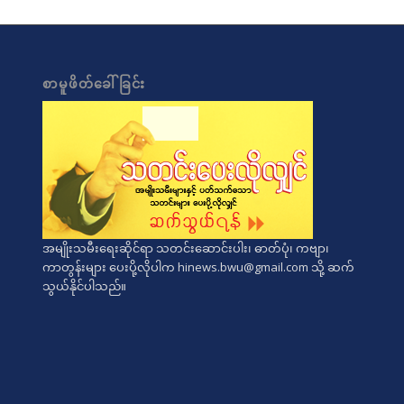
စာမူဖိတ်ခေါ်ခြင်း
အမျိုးသမီးရေးဆိုင်ရာ သတင်းဆောင်းပါး၊ ဓာတ်ပုံ၊ ကဗျာ၊
ကာတွန်းများ ပေးပို့လိုပါက
hinews.bwu@gmail.com
သို့ ဆက်
သွယ်နိုင်ပါသည်။