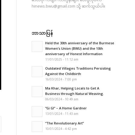
hinews.bwu@gmail.com
သို့ ဆက်သွယ်ပါ။
ဘာသာပြန်
Held the 30th anniversary of the Burmese
Women’s Union (BWU) and the 10th
anniversary of Honest Information
11/01/2025 - 11:12 am
Outdated Villages Traditions Persisting
Against the Childbirth
16/03/2024 - 7:00 pm
Ma Khar, Helping Locals to Get A
Business through Natural Weaving.
06/03/2024 - 10:49 am
“Gi GI” – A Home Gardner
13/01/2024 - 11:43 am
“The Revolutionary Art”
10/01/2024 - 4:42 pm