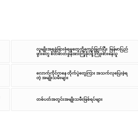
လူမျိုးအရခွဲခြားခံရမှုတွေကိုကျော်ဖြတ်ပြီး မြန်မာပြည်
ဖွားတွေ စိတ်ဓာတ်ခွန်အားကြံ့ခိုင်ဖို့ ကြိုးစားနေသူ
လောက်ကိုင်ကနေ တိုက်ပွဲတွေကြား အသက်လုပြေးခဲ့ရ
တဲ့ အမျိုးသမီးများ
း
တစ်ပတ်အတွင်းအမျိုးသမီးဖြစ်ရပ်များ