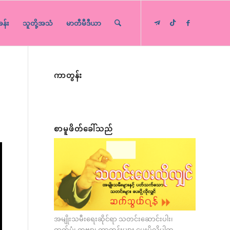
ခန်း
သူတို့အသံ
မာတီမီဒီယာ
ကာတွန်း
စာမူဖိတ်ခေါ်သည်
အမျိုးသမီးရေးဆိုင်ရာ သတင်းဆောင်းပါး၊
ဓာတ်ပုံ၊ ကဗျာ၊ ကာတွန်းများ ပေးပို့လိုပါက