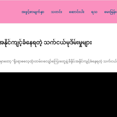
အဖွင့်စာမျက်နှာ
သတင်း
ဆောင်းပါး
ရသ
မေးမြန်း
အနိုင်ကျင့်ခံနေရတဲ့ သက်ငယ်မုဒိမ်းမှုများ
့ “ရိုးရာဓလေ့ထုံးတမ်း၊လျော်ကြေးတွေနဲ့ ဖိနှိပ်အနိုင်ကျင့်ခံနေရတဲ့ သက်ငယ်