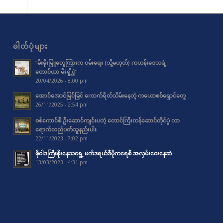
ဓါတ်ပုံများ
“မီးခိုးမြူတွေကြားက ဝမ်းရေး (သို့မဟုတ်) ကယန်းဒေသရဲ့
တောင်ယာ မီးရှို့ပွဲ”
20/04/2026 - 8:00 pm
အောင်အောင်မြင်မြင် ကောက်ရိတ်သိမ်းနေတဲ့ ကယောစစ်ရှောင်တွေ
26/11/2025 - 2:54 pm
စစ်ကောင်စီ ဦးဆောင်ကျင်းပတဲ့ တောင်ကြီးတန်ဆောင်တိုင်ပွဲ လာ
ရောက်လည်ပတ်သူနည်းပါး
22/11/2023 - 7:02 pm
ဖိုဝါဒကြီးစိုးနေသရွေ့ ဖက်ဒရယ်ဒီမိုကရေစီ အလှမ်းဝေးနေဆဲ
13/03/2023 - 4:31 pm