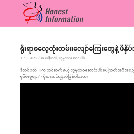
ရိုးရာဓလေ့ထုံးတမ်း၊လျော်ကြေးတွေနဲ့ ဖိနှိပ်
/
05/05/2025
in
ပေါ့ကတ်
,
လူမှုဘ၀ဆောင်းပါး
ဒီတစ်ပတ် HIက တင်ဆက်မယ့် လူမှုဘဝဆောင်းပါးပေါ့ကတ်အစီအစဉ်မှာတော
မုဒိမ်းမှုများ” ကိုနားဆင်ရမှာပဲဖြစ်ပါတယ်။