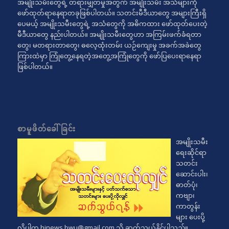
အမျိုးသမီးတွေရဲ့ တရားမျှတမှုအတွက် အမျိုးသမီး အသံများကို
ဖော်ထုတ်ရာနေရာတခုဖြစ်ပါတယ်။ သတင်းမီဒီယာတွေ အများကြီးရှိ
ပေမယ့် အမျိုးသမီးတွေရဲ့ အသံတွေကို အဓိကထား ဖော်ထုတ်ပေးတဲ့
မီဒီယာတွေ နည်းပါတယ်။ အမျိုးသမီးတွေဟာ အကြမ်းဖက်ခံရတာ
တွေ၊ မတရားတာတွေ၊ ဓလေ့ထုံးတမ်း ယဉ်ကျေးမှု အခက်အခဲတွေ
ကြားထဲမှာ ကြုံတွေ့နေရတဲ့အတွေ့အကြုံတွေကို ဖော်ပြပေးရာနေရာ
ဖြစ်ပါတယ်။
စာမူဖိတ်ခေါ်ခြင်း
အမျိုးသမီး
ရေးဆိုင်ရာ
သတင်း
ဆောင်းပါး၊
ဓာတ်ပုံ၊
ကဗျာ၊
ကာတွန်း
များ ပေးပို့
လိုပါက
hinews.bwu@gmail.com
သို့ ဆက်သွယ်နိုင်ပါသည်။