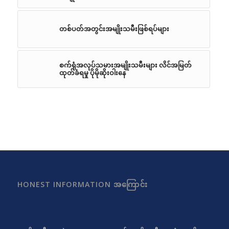
တစ်ပတ်အတွင်းအမျိုးသမီးဖြစ်ရပ်များ
စက်ရုံအလုပ်သမားအမျိုးသမီးများ လိင်အမြတ်
ထုတ်ခံရမှု ပိုမိုဆိုးဝါးနေ
HONEST INFORMATION အကြောင်း