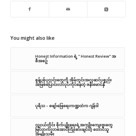
You might also like
Honest Information ရဲ့ “ Honest Review“ အ
စီအစဥ်
စွန့်ပစ်ပုလင်းတွေကို အိမ်တွင်းအလှဆင်ပစ္စည်း
အဖြစ်ပြောင်းလဲလုပ်ကိုင်နေတဲ့ ဇနီးမောင်နှံ
ပုရိသ – ဖျော်ဖြေရေးကဏ္ဍထဲက ဂျဲန်ဒါ
လူငယ်တိုင်း စိုက်ပျိုးရေးရဲ့အကျိုးကျေးဇူးတွေ
မြင်တက်လာအောင်ကြိုးစားချင်တဲ့ တောင်သူ
အမျိုးသမီး