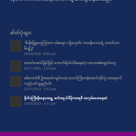
ဓါတ်ပုံများ
“မီးခိုးမြူတွေကြားက ဝမ်းရေး (သို့မဟုတ်) ကယန်းဒေသရဲ့ တောင်ယာ
မီးရှို့ပွဲ”
20/04/2026 - 8:00 pm
အောင်အောင်မြင်မြင် ကောက်ရိတ်သိမ်းနေတဲ့ ကယောစစ်ရှောင်တွေ
26/11/2025 - 2:54 pm
စစ်ကောင်စီ ဦးဆောင်ကျင်းပတဲ့ တောင်ကြီးတန်ဆောင်တိုင်ပွဲ လာရောက်
လည်ပတ်သူနည်းပါး
22/11/2023 - 7:02 pm
ဖိုဝါဒကြီးစိုးနေသရွေ့ ဖက်ဒရယ်ဒီမိုကရေစီ အလှမ်းဝေးနေဆဲ
13/03/2023 - 4:31 pm