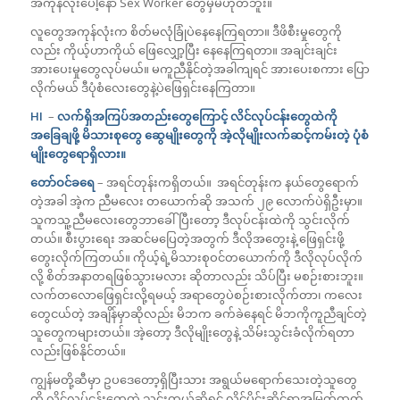
အကုန်လုံးပေါ့နော် Sex Worker တွေမှမဟုတ်ဘူး။
လူတွေအကုန်လုံးက စိတ်မလုံခြုံပဲနေနေကြရတာ။ ဒီဖိစီးမှုတွေကို
လည်း ကိုယ့်ဟာကိုယ် ဖြေလျှော့ပြီး နေနေကြရတာ။ အချင်းချင်း
အားပေးမှုတွေလုပ်မယ်။ မကူညီနိုင်တဲ့အခါကျရင် အားပေးစကား ပြော
လိုက်မယ် ဒီပုံစံလေးတွေနဲ့ပဲဖြေရှင်းနေကြတာ။
HI
–
လက်ရှိအကြပ်အတည်းတွေကြောင့် လိင်လုပ်ငန်းတွေထဲကို
အခြေချဖို့ မိသားစုတွေ ဆွေမျိုးတွေကို အဲ့လိုမျိုးလက်ဆင့်ကမ်းတဲ့ ပုံစံ
မျိုးတွေရောရှိလား။
တော်ဝင်ခရေ
– အရင်တုန်းကရှိတယ်။ အရင်တုန်းက နယ်တွေရောက်
တဲ့အခါ အဲ့က ညီမလေး တယောက်ဆို အသက် ၂၉ လောက်ပဲရှိဦးမှာ။
သူကသူ့ညီမလေးတွေဘာခေါ်ပြီးတော့ ဒီလုပ်ငန်းထဲကို သွင်းလိုက်
တယ်။ စီးပွားရေး အဆင်မပြေတဲ့အတွက် ဒီလိုအတွေးနဲ့ ဖြေရှင်းဖို့
တွေးလိုက်ကြတယ်။ ကိုယ့်ရဲ့မိသားစုဝင်တယောက်ကို ဒီလိုလုပ်လိုက်
လို့ စိတ်အနာတရဖြစ်သွားမလား ဆိုတာလည်း သိပ်ပြီး မစဉ်းစားဘူး။
လက်တလောဖြေရှင်းလို့ရမယ့် အရာတွေပဲစဉ်းစားလိုက်တာ၊ ကလေး
တွေငယ်တဲ့ အချိန်မှာဆိုလည်း မိဘက ခက်ခဲနေရင် မိဘကိုကူညီချင်တဲ့
သူတွေကများတယ်။ အဲ့တော့ ဒီလိုမျိုးတွေနဲ့ သိမ်းသွင်းခံလိုက်ရတာ
လည်းဖြစ်နိုင်တယ်။
ကျွန်မတို့ဆီမှာ ဥပဒေတော့ရှိပြီးသား အရွယ်မရောက်သေးတဲ့သူတွေ
ကို လိင်လုပ်ငန်းတွေထဲ သွင်းတယ်ဆိုရင် လိင်ပိုင်းဆိုင်ရာအမြတ်ထုတ်