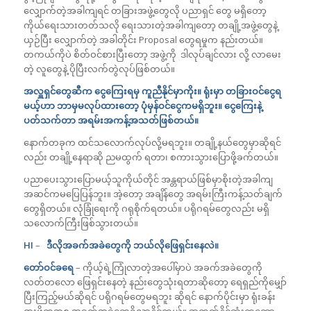
လျှောက်တဲ့အခါကျရင် တခြားအဖွဲ့တွေလို ပညာရှင် တွေ မရှိတော့
ကိုယ်ရေးသားတတ်သလို ရေးသားတဲ့အခါကျတော့ တချို့အဖွဲ့တွေနဲ့
ယှဉ်ပြီး လျှောက်တဲ့ အခါတိုင်း Proposal တွေရမှုက နည်းတယ်။
တကယ်ကိုပဲ စိတ်ဝင်စားပြီးတော့ အဖွဲ့ကို ဒါလုပ်ချင်လား လို့ လာမေး
တဲ့ လူတွေနဲ့ ပိုပြီးလက်တွဲလုပ်ဖြစ်တယ်။
အလှူရှင်တွေဆီက ငွေကြေးရမှ ကူညီနိုင်မှာကိုး။ ရုံးမှာ တခြားဝင်ငွေရ
မယ့်ဟာ ဘာမှမလုပ်ထားတော့ ပုံမှ
န်
ဝင်ငွေကမရှိဘူး။ ငွေကြေးနဲ့
ပတ်သက်တာ အရမ်း
အကန့်အသတ်
ဖြစ်တယ်။
နောက်တခုက ထင်သလောက်လုပ်လို့မရဘူး။ တချို့နယ်တွေမှာဆိုရင်
လည်း တချို့နေရာဆို ညမထွက် ရတာ၊ စကားသွားပြောဖို့ခက်တယ်။
ပညာပေးသွားပြောမယ့်သူကိုယ်တိုင် အန္တရာယ်ဖြစ်မှာစိုးတဲ့အခါကျ
အဆင်ကမပြေပြန်ဘူး။ အဲ့တော့ အချိန်တွေ အရမ်းကြီးကန့်သတ်ချက်
တွေရှိတယ်။ လုံခြုံရေးကို ဂရုစိုက်ရတယ်။ ပရိုဂရမ်တွေလည်း မရှိ
သလောက်ကြီးဖြစ်သွားတယ်။
HI
–
ဒီလိုအခက်အခဲတွေကို ဘယ်လိုဖြေရှင်းနေလဲ။
တော်ဝင်ခရေ
– ကိုယ့်ရဲ့ကြုံလာတဲ့အပေါ်မှာပဲ အခက်အခဲတွေကို
လတ်တလော ဖြေရှင်းနေတဲ့ နည်းတွေသုံးရတာဆိုတော့ ရေရှည်ကိုမျှော်
ပြီးကြည့်မယ်ဆိုရင် ပရိုဂရမ်တွေမရဘူး ဆိုရင် နောက်ပိုင်းမှာ ရုံးခန်း