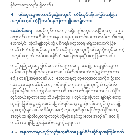
နိုင်တာတွေလည်း ရှိတယ်။
HI
–
ဝင်ငွေတွေမလောက်ငှတဲ့အတွက် လိင်လုပ်ငန်းအပြင် တခြား
အလုပ်တွေပါ တွဲပြီးလုပ်နေကြတာမျိုးရောရှိလား။
တော်ဝင်ခရေ
– အရင်တုန်းကတော့ ပရိုဂရမ်တွေကနေပြီးတော့ ပညာ
တွေသင်ပေးတာတို့ စီးပွားရေး တခုခုထူထောင်ပေးတာလုပ်တယ်။ အခု
နောက်ပိုင်း အဲ့လိုမျိုးလုပ်တဲ့ ပရိုဂရမ်တွေဘာမှ မရှိသလောက်ဖြစ်
တယ်။ HIV ပရိုဂရမ်တွေဘက်ကဆိုရင် လူတွေကို ဝင်ငွေတိုးလုပ်ပေးတဲ့
အလုပ်တွေ ကို လုပ်မပေးနိုင်တဲ့ အခြေအနေမျိုးတွေဖြစ်တာပေါ့။
တချို့ရန်ပုံငွေတွေဖြတ်တောက်ခံရတာတွေ၊ တချို့ အလှူရှင်တွေက
လမ်းကြောင်းပြောင်းသွားတာပေါ့။ စိတ်ဝင်စားတဲ့အဖွဲ့နည်းသွားတာ
ပေါ့။ တချို့အဖွဲ့တွေဆို ART သောက်ရတဲ့ လူတွေအတွက်ကိုပဲ ဦးစား
ပေး သွားနေတယ်ဆိုတော့ ပရိုဂရမ်တွေကလည်းသူတို့ကို လုပ်ငန်း
ပြောင်းနိုင်အောင် ကူညီပေးတာ မရှိသလောက်ဖြစ်သွားတယ်။ တွဲပြီး
လုပ်တယ်ဆိုတာတော့ သိပ်မကြားဘူး။ လုပ်ငန်းပြောင်း ချင်ရင် တော့
သူတို့ပြောင်းသွားမှာပဲ။ မပြောင်းရင်တော့ သူတို့ကဒီအလုပ်ကို တချို့
လူတွေဆိုရင် ခေါင်းအိမ်မှာ နေတဲ့ လူတွေဆိုရင်အပြင်ထွက်ပြီးတော့
အလုပ်တခြားစီးပွားကိုရှာလုပ်လို့မဖြစ်နိုင်ဘူးလေ၊ အဲ့လို မျိုးတွေ ရှိ
တယ်။ အချိန်ပြည့်ဝန်ထမ်းတွေလိုနေရတာ။
HI
–
အခုကာလမှာ ဧည့်သည်တွေဆီကနေ ရုပ်ပိုင်းဆိုင်ရာအကြမ်းဖက်