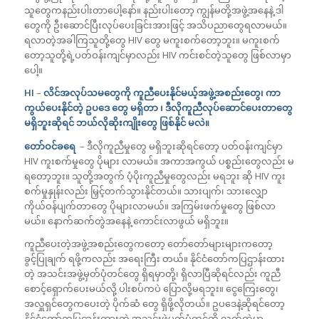
သူတွေကနည်းပါးတာပေါ့နော်။ နည်းပါးတော့ ကျွန်မတို့အဖွဲ့အနေနဲ့ ဒါ
တွေကို ဦးဆောင်ပြီးလုပ်ပေးခြင်းအားဖြင့် အသိပညာတွေရလာမယ်။
ရလာတဲ့အခါကြသူတို့တွေ HIV တွေ မကူးစက်တော့ဘူး။ မကူးစက်
တော့သူတို့ရဲ့ပတ်ဝန်းကျင်မှာလည်း HIV ကင်းစင်တဲ့သူတွေ ဖြစ်လာမှာ
ပေါ့။
HI
–
လိင်အလုပ်သမတွေကို ကူညီပေးနိုင်မယ့်အဖွဲ့အစည်းတွေ၊ ကာ
ကွယ်ပေးနိုင်တဲ့ ဥပဒေ တွေ မရှိတာ ၊ ဒီလိုကူညီလုပ်ဆောင်ပေးတာတွေ
မရှိဘူးဆိုရင် ဘယ်လိုဆိုးကျိုးတွေ ဖြစ်နိုင် မလဲ။
တော်ဝင်ခရေ
– ဒီလိုကူညီမှုတွေ မရှိဘူးဆိုရင်တော့ ပတ်ဝန်းကျင်မှာ
HIV ကူးစက်မှုတွေ ပိုများ လာမယ်။ အကာအကွယ် ပစ္စည်းတွေလည်း မ
ရတော့ဘူး။ သူတို့အတွက် ပံ့ပိုးကူညီမှုတွေလည်း မရဘူး ဆို HIV ကူး
စက်မှုနှုန်းလည်း မြှင့်တက်သွားနိုင်တယ်။ သားပျက်၊ သားလျှော
ကိုယ်ဝန်ပျက်တာတွေ ပိုများလာမယ်။ အကြမ်းဖက်မှုတွေ ဖြစ်လာ
မယ်။ နောက်ဆက်တွဲအနေနဲ့ ကောင်းလာဖွယ် မရှိဘူး။
ကူညီပေးတဲ့အဖွဲ့အစည်းတွေကတော့ တော်တော်များများကတော့
ခွင့်ပြုချက် ရဖို့ကလည်း အရေးကြီး တယ်။ နိုင်ငံတော်ကပြဌာန်းထား
တဲ့ အသင်းအဖွဲ့မှတ်ပုံတင်တွေ ရှိရမှာတို့၊ ရှိလာပြီဆိုရင်လည်း ကူညီ
စောင့်ရှောက်ပေးမယ်လို့ ပါးစပ်ကပဲ ပြောလို့မရဘူး။ ငွေကြေးတွေ၊
အလှူရှင်တွေကပေးတဲ့ ပိုက်ဆံ တွေ ရှိဖို့လိုတယ်။ ဥပဒေနဲ့ဆိုရင်တော့
နိုင်ငံတော်ကပြဌာန်းထားတဲ့ အသင်းဖွဲ့မှတ်ပုံတင်ကို လက်ထဲမှာ