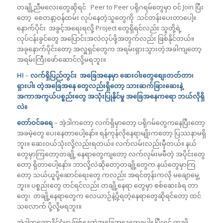
တချို့ညီမလေးတွေဆိုရင် Peer to Peer ပရိုဂရမ်တွေမှာ ဝင် Join ပြီး
တော့ စေတနာ့ဝန်ထမ်း လုပ်နေတဲ့သူတွေကို သင်တန်းပေးတာပေါ့။
နောက်ပိုင်း အခွင့်အရေးရလို့ Project တွေရှိရင်လည်း သူတို့ရဲ့
လုပ်ငန်းခွင်တွေ အပြောင်းအလဲလုပ်ဖို့အတွက်လည်း ဖြစ်နိုင်တယ်။
အခုနောက်ပိုင်းတော့ အလှူရှင်တွေက အရမ်းရှားသွားတဲ့အခါကျတော့
အရမ်းကြီးဖော်ဆောင်လို့မရဘူး။
HI
–
လက်ရှိပြည်တွင်း အခြေအနေမှာ ဆေးဝါးတွေစျေးတတ်တာ၊
ရှားပါး တဲ့အခြေအနေ တွေလည်းရှိတော့ သားဆက်ခြားဆေးနဲ့
အကာအကွယ်ပစ္စည်းတွေ အသုံးပြုနိုင်မှု အခြေအနေကရော ဘယ်လိုရှိ
လဲ။
တော်ဝင်ခရေ
– အဲ့ဒါကတော့ လက်ရှိမှာတော့ ပရိုဂမ်တွေကနေပြီးတော့
အခမဲ့တွေ ပေးနေတာပေါ့နော်။ ရန်ကုန်လိုနေရာမျိုးကတော့ ပြဿနာမရှိ
ဘူး။ ဆေးဝယ်သုံးလို့လည်းရတယ်။ လက်လမ်းလည်းမှီတယ်။ နယ်
တွေမှာကြတော့တချို့ နေရာတွေကျတော့ လက်လှမ်းမမီတဲ့ အပိုင်းတွေ
တော့ ရှိတာပေါ့နော်။ ဘာလို့လဲဆိုတော့တချို့တွေက နယ်တွေမှာကြ
တော့ သယ်ယူပို့ဆောင်ရေးတွေ ကလည်း အရင်တုန်းကလို မချောမွေ့
ဘူး။ ပစ္စည်းတွေ တင်ရင်လည်း တချို့နေရာ တွေမှာ စစ်ဆေးခံရ တာ
တွေ၊ တချို့နေရာတွေက လေယာဉ်နဲ့ပို့ရတဲ့နေရာတွေဆိုရင်တော့ ထင်
သလောက် ပို့လို့မရဘူး။
အဲ့ဒါကတော့နိုင်ငံမှာ ဖြစ်နေတဲ့အခြေအနေတွေပေါ့။ ပြီးရင် တချို့