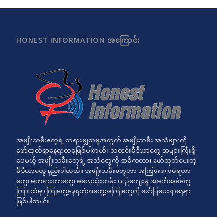
HONEST INFORMATION အကြောင်း
အမျိုးသမီးတွေရဲ့ တရားမျှတမှုအတွက် အမျိုးသမီး အသံများကို
ဖော်ထုတ်ရာနေရာတခုဖြစ်ပါတယ်။ သတင်းမီဒီယာတွေ အများကြီးရှိ
ပေမယ့် အမျိုးသမီးတွေရဲ့ အသံတွေကို အဓိကထား ဖော်ထုတ်ပေးတဲ့
မီဒီယာတွေ နည်းပါတယ်။ အမျိုးသမီးတွေဟာ အကြမ်းဖက်ခံရတာ
တွေ၊ မတရားတာတွေ၊ ဓလေ့ထုံးတမ်း ယဉ်ကျေးမှု အခက်အခဲတွေ
ကြားထဲမှာ ကြုံတွေ့နေရတဲ့အတွေ့အကြုံတွေကို ဖော်ပြပေးရာနေရာ
ဖြစ်ပါတယ်။