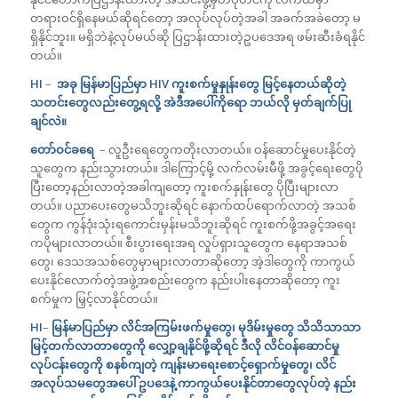
တရားဝင်ရှိနေမယ်ဆိုရင်တော့ အလုပ်လုပ်တဲ့အခါ အခက်အခဲတော့ မ
ရှိနိုင်ဘူး။ မရှိဘဲနဲ့လုပ်မယ်ဆို ပြဌာန်းထားတဲ့ဥပဒေအရ ဖမ်းဆီးခံရနိုင်
တယ်။
HI
–
အခု မြန်မာပြည်မှာ HIV ကူးစက်မှုနှုန်းတွေ မြင့်နေတယ်ဆိုတဲ့
သတင်းတွေလည်းတွေ့ရလို့ အဲဒီအပေါ်ကိုရော ဘယ်လို မှတ်ချက်ပြု
ချင်လဲ။
တော်ဝင်ခရေ
– လူဦးရေတွေကတိုးလာတယ်။ ဝန်ဆောင်မှုပေးနိုင်တဲ့
သူတွေက နည်းသွားတယ်။ ဒါကြောင့်မို့ လက်လမ်းမီဖို့ အခွင့်ရေးတွေပို
ပြီးတော့နည်းလာတဲ့အခါကျတော့ ကူးစက်နှုန်းတွေ ပိုပြီးများလာ
တယ်။ ပညာပေးတွေမသိဘူးဆိုရင် နောက်ထပ်ရောက်လာတဲ့ အသစ်
တွေက ကွန်ဒုံးသုံးရကောင်းမှန်းမသိဘူးဆိုရင် ကူးစက်ဖို့အခွင့်အရေး
ကပိုများလာတယ်။ စီးပွားရေးအရ လှုပ်ရှားသူတွေက နေရာအသစ်
တွေ၊ ဒေသအသစ်တွေမှာများလာတာဆိုတော့ အဲ့ဒါတွေကို ကာကွယ်
ပေးနိုင်လောက်တဲ့အဖွဲ့အစည်းတွေက နည်းပါးနေတာဆိုတော့ ကူး
စက်မှုက မြှင့်လာနိုင်တယ်။
HI
–
မြန်မာပြည်မှာ လိင်အကြမ်းဖက်မှုတွေ၊ မုဒိမ်းမှုတွေ သိသိသာသာ
မြင့်တက်လာတာတွေကို လျှော့ချနိုင်ဖို့ဆိုရင် ဒီလို လိင်ဝန်ဆောင်မှု
လုပ်ငန်းတွေကို စနစ်ကျတဲ့ ကျန်းမာရေးစောင့်ရှောက်မှုတွေ၊ လိင်
အလုပ်သမတွေအပေါ် ဥပဒေနဲ့ ကာကွယ်ပေးနိုင်တာတွေလုပ်တဲ့ နည်း