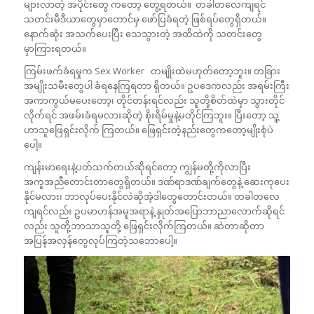
များလာတဲ့ အပိုင်းတွေ ကတော့ တွေ့ရတယ်။ တခါတလေကျရင်
သတင်းမီဒီယာတွေမှာတောင်မှ ဖော်ပြခံရတဲ့ ဖြစ်ရပ်တွေရှိတယ်။
နောက်ဆုံး အသက်ပေးပြီး သေသွားတဲ့ အထိထဲကို သတင်းတွေ
မှာကြားရတယ်။
ကြမ်းဖက်ခံရမှုက Sex Worker တမျိုးထဲမဟုတ်တော့ဘူး။ တခြား
အမျိုးသမီးတွေပါ ခံရနေကြရတာ ရှိတယ်။ ဥပဒေကလည်း အရမ်းကြီး
အကာကွယ်မပေးတော့၊ တိုင်တန်းရင်လည်း သူတို့စိတ်ထဲမှာ သွားတိုင်
လိုက်ရင် အဖမ်းခံရမလားဆိုတဲ့ စိုးရိမ်မှုနဲ့မတိုင်ကြဘူး။ ပြီးတော့ သူ့
ဟာသူဖြေရှင်းလိုက် ကြတယ်။ ဖြေရှင်းတဲ့နည်းတွေကတော့မျိုးစုံပဲ
ပေါ့။
ကျန်းမာရေးနဲ့ပတ်သက်တယ်ဆိုရင်တော့ ကျွန်မတို့ကိုလာပြီး
အကူအညီတောင်းတာတွေရှိတယ်။ ဒဏ်ရာဒဏ်ချက်တွေနဲ့ ဆေးကုပေး
နိုင်မလား၊ ဘာလုပ်ပေးနိုင်လဲဆိုအဲ့ဒါတွေတောင်းတယ်။ တခါတလေ
ကျရင်လည်း ဥပမာဟန်အမူအရာနဲ့ နှုတ်အပြောဘာညာလောက်ဆိုရင်
လည်း သူတို့ဘာသာသူတို့ ဖြေရှင်းလိုက်ကြတယ်။ ဆဲတာဆိုတာ
အပြန်အလှန်တွေလုပ်ကြတဲ့သဘောပေါ့။