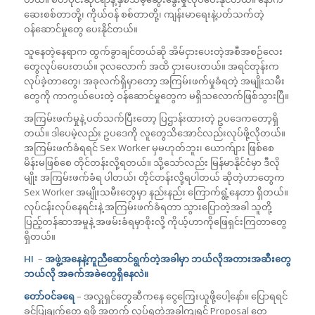
ဆေးစစ်တာတို့၊ ကိုယ်ဝန် စစ်တာတို့၊ ကျန်းမာရေးနဲ့ပတ်သက်တဲ့
ဝန်ဆောင်မှုတွေ ပေးနိုင်တယ်။
သူနေတဲ့နေရာက ထွက်ခွာချင်တယ်ဆို အိမ်ငှားပေးတဲ့အစီအစဉ်လေး
တွေလုပ်ပေးတယ်။ ၃လလောက် အထိ ငှားပေးတယ်။ အရင်တုန်းက
လုပ်ခဲ့တာတွေ၊ အခုလက်ရှိမှာတော့ အကြမ်းဖက်မှုခံရတဲ့ အမျိုးသမီး
တွေကို ကာကွယ်ပေးတဲ့ ဝန်ဆောင်မှုတွေက မရှိသလောက်ဖြစ်သွားပြီ။
အကြမ်းဖက်မှုနဲ့ ပတ်သက်ပြီးတော့ ပြဌာန်းထားတဲ့ ဥပဒေကတော့ရှိ
တယ်။ ဒါပေမဲ့လည်း ဥပဒေကို လူတွေသိအောင်လည်းလုပ်ဖို့လိုတယ်။
အကြမ်းဖက်ခံရရင် Sex Worker မှမဟုတ်ဘူး၊ ယောက်ျား ဖြစ်စေ
မိန်းမဖြစ်စေ တိုင်တန်းလို့ရတယ်။ သို့သော်လည်း မြန်မာနိုင်ငံမှာ ဒီလို
မျိုး အကြမ်းဖက်ခံရ ပါတယ်၊ တိုင်တန်းလို့ရပါတယ် ဆိုတဲ့ဟာတွေက
Sex Worker အမျိုးသမီးတွေမှာ နည်းနည်း ကြောက်ရွံ့နေတာ ရှိတယ်။
လုပ်ငန်းလုပ်နေရင်းနဲ့ အကြမ်းဖက်ခံရတာ သွားပြောတဲ့အခါ သူတို့
ပြည့်တန်ဆာအမှုနဲ့ အဖမ်းခံရမှာစိုးလို့ ကိုယ့်ဟာကိုဖြေရှင်းကြတာတွေ
ရှိတယ်။
HI
–
အဖွဲ့အနေနဲ့ကူညီဆောင်ရွက်တဲ့အခါမှာ ဘယ်လိုအတားအဆီးတွေ
ဘယ်လို အခက်အခဲတွေရှိနေလဲ။
တော်ဝင်ခရေ
– အလှူရှင်တွေဆီကနေ ငွေကြေးယူဖို့ပေါ့နော်။ ပြောရရင်
ခွင့်ပြုချက်တွေ ရဖို့ အတွက် လုပ်ရတဲ့အခါကျရင် Proposal တွေ