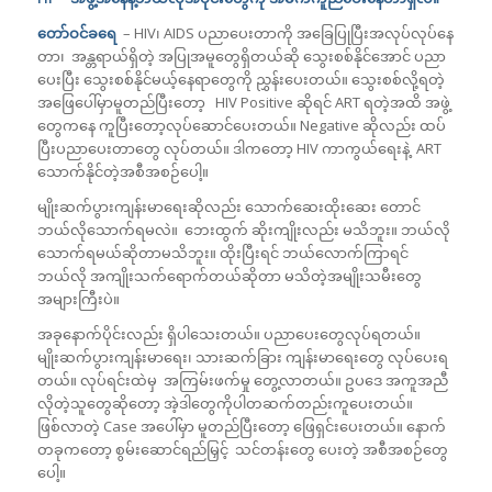
တော်ဝင်ခရေ
– HIV၊ AIDS ပညာပေးတာကို အခြေပြုပြီးအလုပ်လုပ်နေ
တာ၊ အန္တရာယ်ရှိတဲ့ အပြုအမူတွေရှိတယ်ဆို သွေးစစ်နိုင်အောင် ပညာ
ပေးပြီး သွေးစစ်နိုင်မယ့်နေရာတွေကို ညွှန်းပေးတယ်။ သွေးစစ်လို့ရတဲ့
အဖြေပေါ်မှာမူတည်ပြီးတော့ HIV Positive ဆိုရင် ART ရတဲ့အထိ အဖွဲ့
တွေကနေ ကူပြီးတော့လုပ်ဆောင်ပေးတယ်။ Negative ဆိုလည်း ထပ်
ပြီးပညာပေးတာတွေ လုပ်တယ်။ ဒါကတော့ HIV ကာကွယ်ရေးနဲ့ ART
သောက်နိုင်တဲ့အစီအစဉ်ပေါ့။
မျိုးဆက်ပွားကျန်းမာရေးဆိုလည်း သောက်ဆေးထိုးဆေး တောင်
ဘယ်လိုသောက်ရမလဲ။ ဘေးထွက် ဆိုးကျိုးလည်း မသိဘူး။ ဘယ်လို
သောက်ရမယ်ဆိုတာမသိဘူး။ ထိုးပြီးရင် ဘယ်လောက်ကြာရင်
ဘယ်လို အကျိုးသက်ရောက်တယ်ဆိုတာ မသိတဲ့အမျိုးသမီးတွေ
အများကြီးပဲ။
အခုနောက်ပိုင်းလည်း ရှိပါသေးတယ်။ ပညာပေးတွေလုပ်ရတယ်။
မျိုးဆက်ပွားကျန်းမာရေး၊ သားဆက်ခြား ကျန်းမာရေးတွေ လုပ်ပေးရ
တယ်။ လုပ်ရင်းထဲမှ အကြမ်းဖက်မှု တွေ့လာတယ်။ ဥပဒေ အကူအညီ
လိုတဲ့သူတွေဆိုတော့ အဲ့ဒါတွေကိုပါတဆက်တည်းကူပေးတယ်။
ဖြစ်လာတဲ့ Case အပေါ်မှာ မူတည်ပြီးတော့ ဖြေရှင်းပေးတယ်။ နောက်
တခုကတော့ စွမ်းဆောင်ရည်မြှင့် သင်တန်းတွေ ပေးတဲ့ အစီအစဉ်တွေ
ပေါ့။