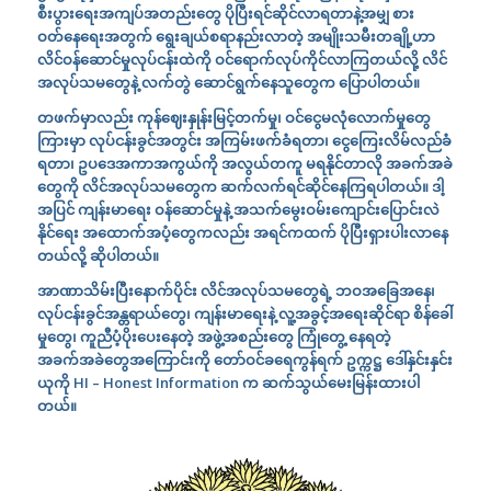
စီးပွားရေးအကျပ်အတည်းတွေ ပို
ပြီးရင်ဆိုင်
လာ
ရ
တာနဲ့အမျှ စား
ဝတ်နေရေးအတွက် ရွေးချယ်စရာနည်းလာတဲ့ အမျိုးသမီးတချို့ဟာ
လိင်
ဝန်ဆောင်မှု
လုပ်ငန်းထဲကို ဝင်ရောက်လုပ်ကိုင်လာကြတယ်လို့ လိင်
အလုပ်သမတွေနဲ့ လက်တွဲ ဆောင်ရွက်နေသူတွေက ပြောပါတယ်။
တဖက်မှာလည်း ကုန်ဈေးနှုန်းမြင့်တက်မှု၊ ဝင်ငွေမလုံလောက်မှုတွေ
ကြားမှာ လုပ်ငန်းခွင်အတွင်း အကြမ်းဖက်ခံရတာ၊ ငွေကြေးလိမ်လည်ခံ
ရတာ၊ ဥပဒေအကာအကွယ်ကို အလွယ်တကူ မရနိုင်တာလို အခက်အခဲ
တွေကို လိင်အလုပ်သမတွေက ဆက်လက်ရင်ဆိုင်နေကြရပါတယ်။ ဒါ့
အပြင် ကျန်းမာရေး ဝန်ဆောင်မှုနဲ့ အသက်မွေးဝမ်းကျောင်းပြောင်းလဲ
နိုင်ရေး အထောက်အပံ့တွေကလည်း
အရင်
ကထက် ပို
ပြီး
ရှားပါးလာနေ
တယ်လို့ ဆိုပါတယ်။
အာဏာသိမ်းပြီးနောက်ပိုင်း လိင်အလုပ်သမတွေရဲ့ ဘဝအခြေအနေ၊
လုပ်ငန်းခွင်အန္တရာယ်တွေ၊ ကျန်းမာရေးနဲ့ လူ့အခွင့်အရေးဆိုင်ရာ စိန်ခေါ်
မှုတွေ၊ ကူညီပံ့ပိုးပေးနေတဲ့ အဖွဲ့အစည်းတွေ ကြုံတွေ့ နေရတဲ့
အခက်အခဲတွေအကြောင်းကို တော်ဝင်ခရေကွန်ရက် ဥက္ကဋ္ဌ ဒေါ်နှင်းနှင်း
ယုကို
HI – Honest Information
က ဆက်သွယ်မေးမြန်းထားပါ
တယ်။