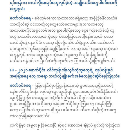
ရင်တုန်းက ဘယ်လိုအလုပ်တွေလုပ်ခဲ့တဲ့ အမျိုးသမီးတွေပါဝင်တာကို
တွေ့ရလဲ။
တော်ဝင်ခရေ
– စစ်တမ်းကောက်ထားတာမရှိတော့ အစုံဖြစ်နိုင်တယ်။
ဘာလို့လဲဆို ဝင်လာတဲ့လူတွေတော်တောများများကကတော့
အလုပ်အကိုင်အခွင်လမ်းတွေ ရှားပါးပြီးတော့ ငွေကြေးခက်ခဲတဲ့ လူ
တွေကသာဒီလောကထဲကိုရောက်လာကြတာပေါ့နော်။ ဘယ်ကလာ
တယ်ဆိုတဲ့ နောက်ခံကတော့ ပြောဖို့ခက်မယ်နဲ့တူတယ်။ တော်တော်
များများက ကုန်ဈေးနှုန်းတွေမြင့်တက် လာတဲ့ အခါကျတော့ ရတဲ့လခ
တွေနဲ့လုပ်အားခတွေမမျှတတဲ့အခါကျတော့ ဒီလုပ်ငန်းခွင်ထဲကို
မသိမသာနဲ့ ဝင်လာပြီး ဒီထဲကိုရောက်လာကြတယ်လို့ပြောချင်တယ်။
HI
–
၂၀၂၁ နောက်ပိုင်း လိင်လုန်းငန်းလုပ်တဲ့သူတွေရဲ့ လုပ်ငန်းခွင်
အခြေအနေ တွေ ကရော ဘယ်လိုမျိုးခက်အခဲတွေနဲ့ရင်ဆိုင်နေကြရလဲ။
တော်ဝင်ခရေ
– မြန်မာနိုင်ငံမှာပြဌာန်းထားတဲ့ ဥပဒေတော့ရှိတာပေါ့
နော်။ လိင်လုပ်ငန်း လုပ်တဲ့ လူတွေဆိုရင် ဥပဒေအရဖမ်းခံထိနိုင်တယ်။
သူတို့ပြဌာန်းထားတဲ့ဥပဒေနဲ့ ကိုက်ညီတယ် ဆိုရင် ပေါ့။ အစထဲက
ဥပဒေကရှိပြီးသားဆိုတော့ အခုနောက်ပိုင်းမှာကြတော့ အရမ်းကြီး
တော့ ပြောင်းလဲ သွားတာမရှိဘူး။ ဖမ်းတယ်၊ ဆီးတယ်ဆိုတဲ့ဟာတွေ
ကလည်းရှိနေသေးတယ်။
လက်ရှိမှာ အမှုတခု ဖြစ်လာပြီ ဆိုရင် အောက်ခြေမှာပဲ ရှင်းလိုက်ကြတာ