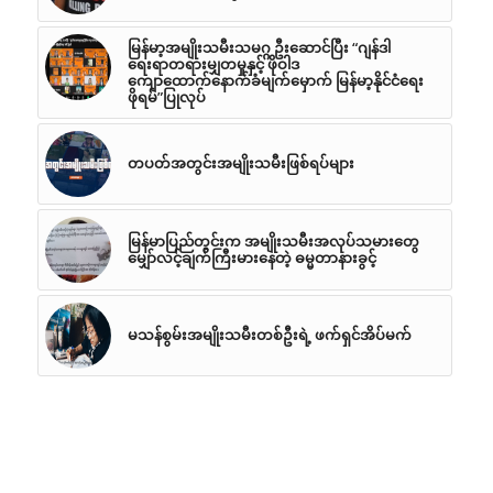
မြန်မာ့အမျိုးသမီးသမဂ္ဂ ဦးဆောင်ပြီး “ဂျန်ဒါ
ရေးရာတရားမျှတမှုနှင့် ဖိုဝါဒ
ကျောထောက်နောက်ခံမျက်မှောက် မြန်မာ့နိုင်ငံရေး
ဖိုရမ်”ပြုလုပ်
တပတ်အတွင်းအမျိုးသမီးဖြစ်ရပ်များ
မြန်မာပြည်တွင်းက အမျိုးသမီးအလုပ်သမားတွေ
မျှော်လင့်ချက်ကြီးမားနေတဲ့ ဓမ္မတာနားခွင့်
မသန်စွမ်းအမျိုးသမီးတစ်ဦးရဲ့ ဖက်ရှင်အိပ်မက်