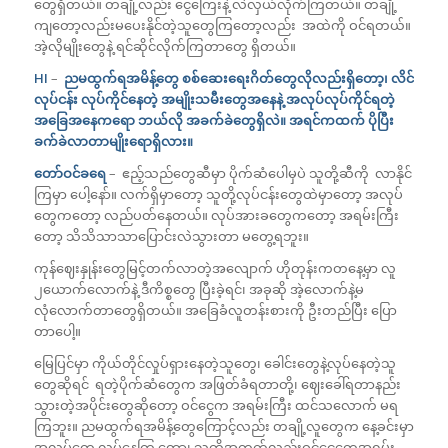
တွေရှိတယ်။ တချို့လည်း ငွေကြေးနဲ့ လဲလှယ်လိုက်ကြတယ်။ တချို့
ကျတော့လည်းမပေးနိုင်တဲ့သူတွေကြတော့လည်း အထဲကို ဝင်ရတယ်။
အဲ့လိုမျိုးတွေနဲ့ ရင်ဆိုင်လိုက်ကြတာတွေ ရှိတယ်။
HI
–
ညမထွက်ရအမိန့်တွေ စစ်ဆေးရေးဂိတ်တွေလိုလည်းရှိတော့၊ လိင်
လုပ်ငန်း လုပ်ကိုင်နေတဲ့ အမျိုးသမီးတွေအနေနဲ့ အလုပ်လုပ်ကိုင်ရတဲ့
အခြေအနေကရော ဘယ်လို အခက်ခဲတွေရှိလဲ။ အရင်ကထက် ပိုပြီး
ခက်ခဲလာတာမျိုးရောရှိလား။
တော်ဝင်ခရေ
– ဧည့်သည်တွေဆီမှာ ပိုက်ဆံပေါမှပဲ သူတို့ဆီကို လာနိုင်
ကြမှာ ပေါ့နော်။ လက်ရှိမှာတော့ သူတို့လုပ်ငန်းတွေထဲမှာတော့ အလုပ်
တွေကတော့ လည်ပတ်နေတယ်။ လုပ်အားခတွေကတော့ အရမ်းကြီး
တော့ သိသိသာသာပြောင်းလဲသွားတာ မတွေ့ရဘူး။
ကုန်ဈေးနှုန်းတွေမြင့်တက်လာတဲ့အလျောက် ဟိုတုန်းကတနေ့မှာ လူ
၂ယောက်လောက်နဲ့ ဒီကိစ္စတွေ ပြီးခဲ့ရင်၊ အခုဆို အဲ့လောက်နဲ့မ
လုံလောက်တာတွေရှိတယ်။ အခြေခံလူတန်းစားကို ဦးတည်ပြီး ပြော
တာပေါ့။
မြေပြင်မှာ ကိုယ်တိုင်လှုပ်ရှားနေတဲ့သူတွေ၊ ခေါင်းတွေနဲ့လုပ်နေတဲ့သူ
တွေဆိုရင် ရတဲ့ပိုက်ဆံတွေက အဖြတ်ခံရတာတို့၊ ဈေးခေါ်ရတာနည်း
သွားတဲ့အပိုင်းတွေဆိုတော့ ဝင်ငွေက အရမ်းကြီး ထင်သလောက် မရ
ကြဘူး။ ညမထွက်ရအမိန့်တွေကြောင့်လည်း တချို့လူတွေက နေ့ခင်းမှာ
အလုပ်တွေ လုပ်နေကြ တော့၊ သူတို့အတွက်လည်းဝင်ငွေတွေအရမ်း