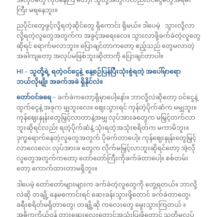
ကြီး မရနေဘူး။
ညပိုင်းတွေဖွင့်လို့ရတဲ့ဆိုင်တွေ ရှိကောင်း ရှိမယ်။ ဒါပေမဲ့ သွားလို့လာ
လို့ရတဲ့လူတွေအတွက်က အခွင့်အရေးလေ။ သွားလာဖို့ခက်ခဲတဲ့လူတွေ
ဆိုရင် ရောက်မလာဘူး။ ပြောချင်တာကတော့ ဧည့်သည် တွေမလာတဲ့
အခါကျတော့ အလုပ်မဖြစ်ဘူးဆိုတာကို ပြောချင်တာပါ။
HI
–
သူတို့ရဲ့ ရတဲ့ဝင်ငွေနဲ့ နေ့စဉ်ပြန်ပြီးသုံးစွဲရတဲ့ အပေါ်မှာရော
ဘယ်လိုမျိုး အခက်အခဲ ရှိနိုင်လဲ။
တော်ဝင်ခရေ
– ခက်ခဲကတော့ရှိမှာပေါ့နော်။ ဘာလို့လဲဆိုတော့ ဝင်ငွေနဲ့
ထွက်ငွေနဲ့ အခုက မျှဘူးလေ။ ဈေးသွားရင် ကုန်တဲ့ပိုက်ဆံက မမျှဘူး။
ကုန်ဈေးနှုန်းတွေမြှင့်လာတာနဲ့အမျှ လုပ်အားခတွေက မမြှင့်တက်လာ
ဘူးဆိုရင်လည်း ရတဲ့ပိုက်ဆံနဲ့ သုံးရတဲ့အသုံးစရိတ်က မကာမိဘူး။
ဒုက္ခရောက်နေတဲ့လူတွေအတွက် ပိုခက်တာပေါ့။ ကုန်ဈေးနှုန်းတွေမြှင့်
လာလေလေ၊ လုပ်အားခ တွေက လိုက်မမြှင့်လာဘူးဆိုရင်တော့ အဲ့လို
လူတွေအတွက်ကတော့ တော်တော်ကြီးကိုခက်ခဲတာပေါ့။ စစ်တမ်း
တော့ ကောက်ထားတာမရှိဘူး။
ဒါပေမဲ့ တော်တော်များများက ခက်ခဲတဲ့လူတွေကို တွေ့ရတယ်။ ဘာလို့
လဲဆို တချို့ နေမကောင်းရင် ဆေးခန်းသွားဖို့တောင် ခက်ခဲတာတွေ၊
ခရီးစရိတ်မရှိတာတွေ၊ တချို့ဆို ကလေးတွေ မွေးသွားကြတယ် ။
အဓိကကိုယ်ဝန် တားဆေးလေးတောင်အသုံးပြုဖို့တောင် သူတို့မလုပ်