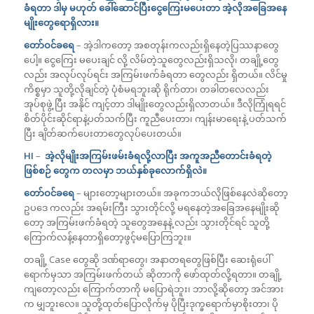
ခံရတာ ဒါမှ မဟုတ် ခေါ်ဆောင်ပြီးငွေကြေးမပေးတာ အဲ့လိုအခြေအနေ
မျိုးတွေရောရှိလား။
တော်ဝင်ခရေ
– အဲ့ဒါကတော့ အစတုန်းကလည်းရှိနေတဲ့ပြဿနာတွေ
ပေါ့။ ငွေကြေး မပေးချင် လို့ လိမ်တဲ့သူတွေလည်းရှိသလို၊ တချို့တွေ
လည်း အလုပ်လုပ်ရင်း အကြမ်းဖက်ခံရတာ တွေလည်း ရှိတယ်။ လိင်မှု
ကိစ္စမှာ သူတို့လိုချင်တဲ့ ပုံစံမရဘူးဆို ရိုက်တာ၊ တခါတလေလည်း
အုပ်စုဖွဲ့ ပြီး အနိုင် ကျင့်တာ ဒါမျိုးတွေလည်းရှိလာတယ်။ ဒီလိုကြုံရရင်
စိတ်ပိုင်းဆိုင်ရာနဲ့ပတ်သက်ပြီး ကူညီပေးတာ၊ ကျန်းမာရေးနဲ့ ပတ်သက်
ပြီး ချိတ်ဆက်ပေးတာတွေလုပ်ပေးတယ်။
HI
–
အဲ့လိုမျိုးအကြမ်းဖမ်းခံရလို့လာပြီး အကူအညီတောင်းခံရတဲ့
ဖြစ်စဉ် တွေက တလမှာ ဘယ်နှစ်ခုလောက်ရှိလဲ။
တော်ဝင်ခရေ
– များတော့များတယ်။ အခုကဘယ်လိုဖြစ်နေလဲဆိုတော့
ဥပဒေ ကလည်း အရမ်းကြီး သွားတိုင်လို့ မရနေတဲ့အခြေအနေမျိုးဆို
တော့ အကြမ်းဖက်ခံရတဲ့ သူတွေအနေနဲ့ လည်း သွားတိုင်ရင် သူတို့
ကြောက်လန့်နေတာရှိတော့ဖွင့်မပြောကြဘူး။
တချို့ Case တွေဆို ဒဏ်ရာတွေ၊ အနာတရတွေဖြစ်ပြီး ဆေးရုံပေါ်
ရောက်မှသာ အကြမ်းဖက်တယ် ဆိုတာကို ဖော်ထုတ်လို့ရတာ။ တချို့
ကျတော့လည်း ကြောက်တာကို မပြောရဲဘူး၊ ဘာလို့ဆိုတော့ အင်အား
က မျှဘူးလေ။ သူတို့ထုတ်ပြောလိုက်မှ ပိုပြီးဒုက္ခရောက်မှာစိုးတာ၊ ပို