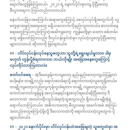
ရောဂါတွေဖြစ်ကြတယ်၊ ၂၀၂၁ ရဲ့ နောက်ပိုင်းမှာကျ ပိုပြီးတော့
စီးပွားရေးက ကြပ်တည်းလာတယ်။
နောက်တခြားအကြောင်းအရာတွေကြောင့် အလုပ်လုပ်ဖို့အတွက်ကို လူ
တွေမှာအခွင့်အရေးတွေ မရှိသလောက်ကိုနည်းသွားတယ်။ စားဝတ်နေ
ရေးတွေကြပ်တည်းကြတဲ့အခါကျတော့ ကျွန်မတို့မှာ ဒေတာ စစ်တမ်း
တွေ မရှိသော်ငြားလည်း ဒီလုပ်ငန်းခွင်ထဲမှာ လုပ်တဲ့လူတွေပိုပြီးတော့
များလာတယ် ဆိုတာကို မြင်ရတယ်။
HI
–
လိင်လုပ်ငန်းလုပ်နေသူတွေဟာ သူတို့ရဲ့ရွေးချယ်မှုလား၊ ဒါမှ
မဟုတ် တွန်းပို့ခံရတာလား၊ ဘယ်လိုမျိုး အခြေအနေတွေကြောင့်
လုပ်ကိုင်လာကြတာလဲ။
တော်ဝင်ခရေ
– အဲ့ဒီမေးခွန်းကကျတော့ နည်းနည်းတော့ကျယ်ပြန့်တာ
ပေါ့နော်။ တချို့လည်း ရောင်းစားခံရလို့ ရောက်လာတဲ့လူတွေရှိတယ်။
တချို့ကျတော့လည်းလူကုန်ကူးခံရတာ၊ တချို့ ကျတော့လည်း
ကောင်းကောင်းမွန်မွန် အလုပ်နေရင်းနဲ့အလုပ်ရမယ်ဆိုပြီးတော့ ဒီ
လောကထဲ အတင်းထိုးသွင်းခံရတဲ့သူတွေလည်း ရှိတယ်။ မျိုးစုံနဲ့
ရောက်လာကြတယ်။ အဓိကကတော့ စီးပွားရေး အခက်အခဲ အကြပ်
အတည်းတွေကြောင့်မို့လို့ ဒီလောကထဲကို ရောက်လာတဲ့လူတွေက ပို
များပါတယ်။
HI
–
၂၀၂၁ နောက်ပိုင်းမှာ လိင်လုပ်ငန်းထဲအခြေချတဲ့ သူတွေထဲမှာ အ