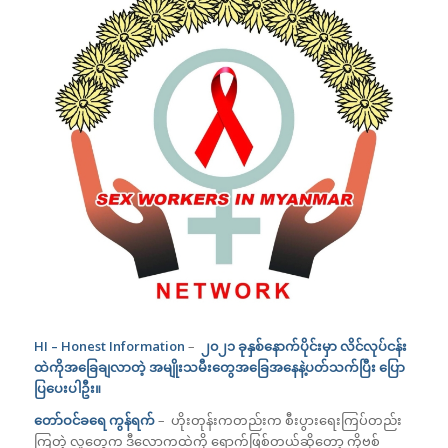
HI – Honest Information
–
၂၀၂၁ ခုနှစ်နောက်ပိုင်းမှာ လိင်လုပ်ငန်း
ထဲကိုအခြေချလာတဲ့ အမျိုးသမီးတွေအခြေအနေနဲ့ပတ်သက်ပြီး ပြော
ပြပေးပါဦး။
တော်ဝင်ခရေ ကွန်ရက်
– ဟိုးတုန်းကတည်းက စီးပွားရေးကြပ်တည်း
ကြတဲ့ လူတွေက ဒီလောကထဲကို ရောက်ဖြစ်တယ်ဆိုတော့ ကိုဗစ်