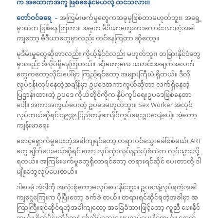
က အထောက်အကူ ဖြစ်စေနိုင်မယ်လို့ ထင်သလား။
တော်ဝင်ခရေ –
အကြမ်းဖက်မှုတွေကအခုမှဖြစ်တာမဟုတ်ဘူး၊ အရှေ့
မှာထဲက ဖြစ်နေ ကြတာ။ အခုက
မီဒီယာတွေအားကောင်းလာတဲ့အခါ
ကျတော့ မီဒီယာတွေမှာလည်း တင်နေကြတာ ဆိုတော့။
မုဒိမ်းမှုတွေဆိုတာလည်း ကိုယ့်နိုင်ငံလည်း မဟုတ်ဘူး၊ တခြားနိုင်ငံတွေ
မှာလည်း ဒီလိုပဲရှိနေကြတယ်။ ဆိုတော့လေ သတင်းအချက်အလက်
တွေကတော့လိုင်းပေါ်မှာ ကြည့်ရင်တော့ အများကြီးပဲ ရှိတယ်။ ဒီလို
လုပ်ငန်းလုပ်နေတဲ့အချိန်မှာ ဥပဒေအကာကွယ်ဆိုတာ လက်ရှိနေတဲ့
ပြဌာန်းထားတဲ့ ဥပဒေ ကိုယ်တိုင်ကိုက နှိပ်ကွပ်ရေးဥပဒေဖြစ်နေတာ
ပေါ့။ အကာအကွယ်ပေးတဲ့ ဥပဒေမဟုတ်ဘူး။ Sex Worker အလုပ်
လုပ်တယ်ဆိုရင် ၁၉၄၉ ပြည့်တန်ဆာနှိပ်ကွပ်ရေးဥပဒေနဲ့ပေါ့။ အဲ့တော့
ကျန်းမာရေး
စောင့်ရှောက်မှုပေးတဲ့အခါကျရင်တော့ တရားဝင်သွေးခေါ်စစ်မယ်၊ ART
တွေ ချိတ်ပေးမယ်ဆိုရင် တော့ လုပ်ထုံးလုပ်နည်းပုံစံထဲက လုပ်သွားလို့
ရတယ်။ အကြမ်းဖက်မှုတွေရှိလာရင်တော့ တရားရင်ဆိုင် ပေးတာတို့ ဒါ
မျိုးတွေလုပ်ပေးတယ်။
ဒါပေမဲ့ အဲ့ဒါကို အလုံးစုံတော့မလုပ်ပေးနိုင်ဘူး။ ဥပဒေနဲ့လုပ်ရတဲ့အခါ
ကျငွေကြေးက ပိုပြီးတော့ ခက်ခဲ တယ်။ တရားရင်ဆိုင်ရတဲ့အခါမှာ အ
ကြာကြီးရင်ဆိုင်ရတဲ့အခါကျတော့ အခြေခံအားဖြင့်တော့ ကူညီ ပေးနိုင်
တယ်။ စိတ်ပိုင်းဆိုင်ရာနဲ့ နှစ်သိမ့်ဆွေးနွေးမှုလုပ်ပေးနိုင်တယ်။ နောက်