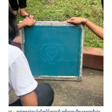
HI
–
အဖွဲ့အနေနဲ့ဘယ်လိုအပိုင်းတွေကို အဓိကကူညီပေးနေတာရှိလဲ။