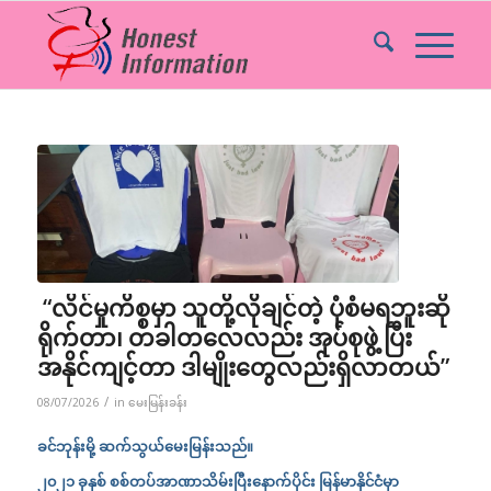
“လိင်မှုကိစ္စမှာ သူတို့လိုချင်တဲ့ ပုံစံမရဘူးဆို
ရိုက်တာ၊ တခါတလေလည်း အုပ်စုဖွဲ့ ပြီး
အနိုင်ကျင့်တာ ဒါမျိုးတွေလည်းရှိလာတယ်”
/
08/07/2026
in
မေးမြန်းခန်း
ခင်ဘုန်းမို့ ဆက်သွယ်မေးမြန်းသည်
။
၂၀၂၁ ခုနှစ် စစ်တပ်အာဏာသိမ်းပြီးနောက်ပိုင်း မြန်မာနိုင်ငံမှာ