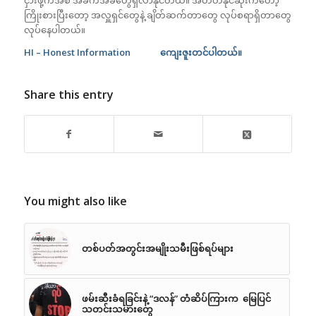
ငှားဖို့ကအစ အခက်အခဲတွေရှိလာနိုင်တယ်။ အတတ်နိုင်ဆုံးကတော့
ကြိုးစားပြီးတော့ အလှူရှင်တွေနဲ့ ချိတ်ဆက်တာတွေ လုပ်စရာရှိတာတွေ
လုပ်နေပါတယ်။
HI – Honest Information ကျေးဇူးတင်ပါတယ်။
Share this entry
You might also like
တစ်ပတ်အတွင်းအမျိုးသမီးဖြစ်ရပ်များ
ဖမ်းဆီးခံရခြင်းနဲ့ “ဒလန်” တံဆိပ်ကြားက မြေပြင်
သတင်းသမားတွေ