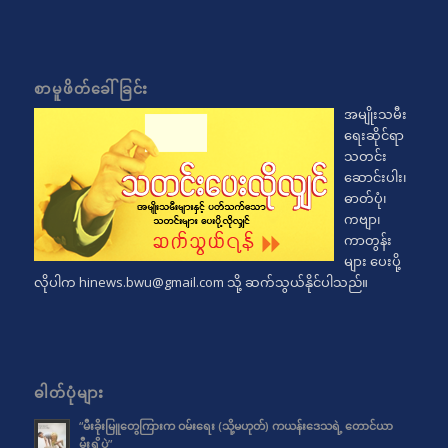
စာမူဖိတ်ခေါ်ခြင်း
အမျိုးသမီး
ရေးဆိုင်ရာ
သတင်း
ဆောင်းပါး၊
ဓာတ်ပုံ၊
ကဗျာ၊
ကာတွန်း
များ ပေးပို့
လိုပါက
hinews.bwu@gmail.com
သို့ ဆက်သွယ်နိုင်ပါသည်။
ဓါတ်ပုံများ
“မီးခိုးမြူတွေကြားက ဝမ်းရေး (သို့မဟုတ်) ကယန်းဒေသရဲ့ တောင်ယာ
မီးရှို့ပွဲ”