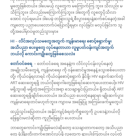
မှုတွေဖြစ်တယ်။ ဒါပေမယ့် လူတွေက မကြောက်ကြ ဘူး။ သိလည်း မ
သိကြဘူး။ သိလည်းမကြောက်ကြဘူး။ ဒါတွေကို လူတွေပိုသိလာ
အောင် လုပ်ရမယ်။ ဒါပေမဲ့ တခြားသူရဲ့စီးပွားရေးနဲ့ဆက်စပ်နေတဲ့အခါ
ကျတော့ ပညာပေးလောက်ပဲပြောလို့ရမှာ၊ လုပ်ခြင်း မလုပ်ခြင်းက သူ
တို့အပေါ်မှာပဲမူတည်သွားမှာ။
HI
–
လိင်အလုပ်သမတွေအတွက် ကျန်းမာရေး စောင့်ရှောက်မှု၊
အသိပညာ ပေးမှုတွေ လုပ်နေတာဟာ လူမှုပတ်ဝန်းကျင်အတွက်
ဘယ်လို ကောင်းကျိုးတွေဖြစ်စေသလဲ။
တော်ဝင်ခရေ
– တော်ဝင်ခရေ အနေနဲ့က လိင်လုပ်ငန်းလုပ်နေတဲ့
အမျိုးသမီးတွေရဲ့ ကျန်းမာရေး ကို ဝန်ဆောင်မှုအနေနဲ့ သွေးစစ်ပေးတာ
တို့၊ ကိုယ်ဝန်ရလာရင် ကိုယ်ဝန်စောင့်ရှောက် နိုင်ဖို့၊ HIV နောက်ဆက်တွဲ
ART ဆေးတွေရဖို့ ဘယ်လိုရောဂါတွေဖြစ်ရင်ဆေးကုပေးတာပေါ့။ HIV
မရှိဘူးဆို မရှိတဲ့အကြောင်းအရာ သေချာရှင်းပြတယ်။ ရှိတယ်ဆို ART
ဆေးတွေရဖို့ချိတ်ပေးတယ်။ အသိပညာ ပေးတဲ့နေရာမှာ မျိုးဆက်ပွား
ကျန်းမာရေးတင်မဟုတ်ဘူး။ ကျား၊မ အခြေပြု အကြမ်းဖက်မှုတွေပါ
ထည့်သွင်းပြောတယ်။ အနိုင်ကျင့်ခံရတဲ့ကိစ္စတွေကို ဥပဒေနဲ့ဘယ်လို
ဖြေရှင်းမလဲဆိုတာ ကူညီဖြေရှင်း ပေးတယ်။
ဘာတွေကောင်းကျိုးဖြစ်မလဲဆိုတော့ သေချာတာကတော့ အသိပညာ
တွေ ဖွံ့ဖြိုးတိုးတက်အောင်လုပ်ဖို့ လူတွေက ရှားပါးကြတယ်။ လုပ်တဲ့