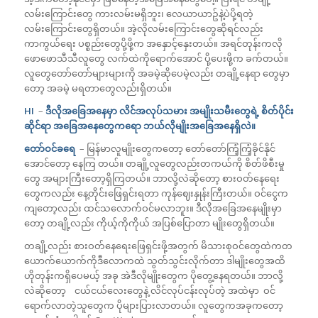
လမ်းကြောင်းတွေ ကားလမ်းမရှိဘူး၊ လေယာယာဥ်နဲ့ပဲပို့ရတဲ့
လမ်းကြောင်းတွေရှိတယ်။ အဲ့လိုလမ်းကြောင်းတွေဆိုရင်လည်း
ကာကွယ်ရေး ပစ္စည်းတွေပို့ဖို့က အနှောင့်နှေးတယ်။ အရင်တုန်းကလို
ဖောဖောသီသီလူတွေ လက်ထဲကိုရောက်အောင် ပို့ပေးဖို့က ခက်တယ်။
လူတွေတော်တော်များများကို အခမဲ့ဆိုပေမဲ့လည်း တချို့နေရာ တွေမှာ
တော့ အခမဲ့ မရတာတွေလည်းရှိတယ်။
HI
–
ဒီလိုအခြေအနေမှာ လိင်အလုပ်သမား အမျိုးသမီးတွေရဲ့ စိတ်ပိုင်း
ဆိုင်ရာ အခြေအနေတွေကရော ဘယ်လိုမျိုးအခြေအနေရှိလဲ။
တော်ဝင်ခရေ
– မြန်မာလူမျိုးတွေကတော့ တော်တော်ကြံ့ကြံ့ခိုင်နိုင်
အောင်တော့ နေကြ တယ်။ တချို့လူတွေလည်းတကယ်ကို စိတ်ဖိစီးမှု
တွေ အများကြီးတော့ရှိကြတယ်။ ဘာလို့လဲဆိုတော့ စားဝတ်နေရေး
တွေကလည်း နေ့တိုင်းဖြေရှင်းရတာ ကုန်ဈေးနှုန်းကြီးတယ်။ ဝင်ငွေက
ကျတော့လည်း ထင်သလောက်ဝင်မလာဘူး။ ဒီလိုအခြေအနေမျိုးမှာ
တော့ တချို့လည်း ကိုယ့်ကိုကိုယ် အပြစ်ပြောတာ မျိုးတွေရှိတယ်။
တချို့လည်း စားဝတ်နေရေးဖြေရှင်းဖို့အတွက် မိသားစုဝင်တွေထဲကတ
ယောက်ယောက်ကိုဒီလောကထဲ သွတ်သွင်းလိုက်တာ ဒါမျိုးတွေအထိ
ဟိုတုန်းကရှိပေမယ့် အခု အဲဒီလိုမျိုးတွေက ပိုတွေ့နေရတယ်။ ဘာလို့
လဲဆိုတော့ ငယ်ငယ်လေးတွေနဲ့ လိင်လုပ်ငန်းလုပ်တဲ့ အထဲမှာ ဝင်
ရောက်လာတဲ့သူတွေက ပိုများပြားလာတယ်။ လူတွေကအခုကတော့