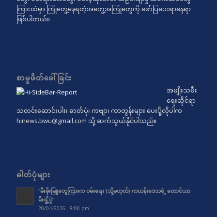
ကြားထဲမှာ ကြုံတွေ့နေရတဲ့အတွေ့အကြုံတွေကို ဖော်ပြပေးရာနေရာ
ဖြစ်ပါတယ်။
စာမူဖိတ်ခေါ်ခြင်း
အမျိုးသမီး
ရေးဆိုင်ရာ
သတင်းဆောင်းပါး၊ ဓာတ်ပုံ၊ ကဗျာ၊ ကာတွန်းများ ပေးပို့လိုပါက
hinews.bwu@gmail.com
သို့ ဆက်သွယ်နိုင်ပါသည်။
ဓါတ်ပုံများ
“မီးခိုးမြူတွေကြားက ဝမ်းရေး (သို့မဟုတ်) ကယန်းဒေသရဲ့ တောင်ယာ
မီးရှို့ပွဲ”
20/04/2026 - 8:00 pm