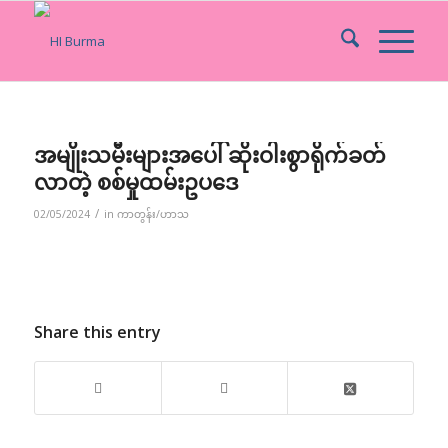
အမျိုးသမီးများအပေါ် ဆိုးဝါးစွာရိုက်ခတ်
လာတဲ့ စစ်မှုထမ်းဥပဒေ
/
02/05/2024
in
ကာတွန်း/ဟာသ
Share this entry