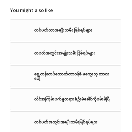
You might also like
တစ်ပတ်တာအမျိုးသမီး ဖြစ်ရပ်များ
တပတ်အတွင်းအမျိုးသမီးဖြစ်ရပ်များ
ရှေ့တန်းတပ်ထောက်တာဝန်ခံ မကွေးသူ တာလ
ပေါ့
လိင်အကြမ်းဖက်မှုတရားခံဦးမဲခေါင်ကိုဖမ်းမိပြီ
တစ်ပတ်အတွင်းအမျိုးသမီးဖြစ်ရပ်များ