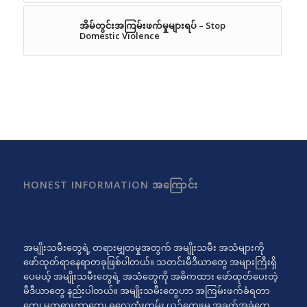
အိမ်တွင်းအကြမ်းဖက်မှုများရပ် – Stop
Domestic Violence
HONEST INFORMATION အကြောင်း
အမျိုးသမီးတွေရဲ့ တရားမျှတမှုအတွက် အမျိုးသမီး အသံများကို
ဖော်ထုတ်ရာနေရာတခုဖြစ်ပါတယ်။ သတင်းမီဒီယာတွေ အများကြီးရှိ
ပေမယ့် အမျိုးသမီးတွေရဲ့ အသံတွေကို အဓိကထား ဖော်ထုတ်ပေးတဲ့
မီဒီယာတွေ နည်းပါတယ်။ အမျိုးသမီးတွေဟာ အကြမ်းဖက်ခံရတာ
တွေ၊ မတရားတာတွေ၊ ဓလေ့ထုံးတမ်း ယဉ်ကျေးမှု အခက်အခဲတွေ