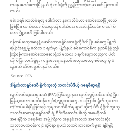
ကနေ မောင်တောမြို့နယ် ရဲ တပ်ဖွဲ့ကို ညွှ့န်ကြားတဲ့စာမှာ ဖော်ပြထားပါ
တယ်။
ဖမ်းဝရမ်းထုတ်ခံရတဲ့ ဒေါက်တာ နုကေသီစံဟာ မောင်တောမြို့ဇာတိ
ဖြစ်ပြီး၊ လက်ထောက်ဆရာဝန် ဒေါက်တာ အောင် နိုင်လင်းက ပေါက်
တောမြို့ဇာတိ ဖြစ်ပါတယ်။
ဝန်ထမ်းတွေအနေနဲ့ မောင်တောခရိုင်ဆေးရုံကိုပိတ်ပြီး စစ်တွေမြို့ကို
ပြောင်းရွှေ့ဖို့ မတ်လ ၁ ရက်မှာ ပြည်နယ် စစ်ကောင်စီက နှုတ်မိန့်နဲ့ ညွှ့န်
ကြားခဲ့ကာ၊မောင်တောဆေးရုံကို မတ်လ ၁ ရက်နေ့ကတည်းက ပိတ်
လိုက်ပြီး လက်ရှိမှာ ကျန်းမာရေးဝန်ထမ်းတွေကတော့ စစ်တွေကို မ
သွားဘဲ တိမ်းရှောင်နေပါတယ်။
Source- RFA
ဒါရိုက်တာရှင်ဒေဝီ ရိုက်ကူးတဲ့ သတင်းဗီဒီယို ဂရေစီဆုရရှိ
လွတ်လပ်တဲ့အာရှအသံ (RFA) မြန်မာဌာနက ထုတ်လွှင့်တင်ဆက်ခဲ့ပြီး၊
မြန်မာ့သဘာဝပတ်ဝန်းကျင်နဲ့ လူမှုဘဝတွေ အ ကြောင်း ရိုက်ကူးထား
တဲ့”ကမ်းပါးပြိုခြင်းနှင့် လူမှုဘဝထိခိုက်မှုများ” ဆိုတဲ့ ဗီဒီယိုရိုက်ကူးသူ
သတင်းစာဆရာမရှင်ဒေဝီ ရဲ့ ဗီဒီယိုဆောင်းပါးကို အမေရိကန်
အခြေစိုက် ဂရေစီဆု အဖွဲ့ကြီးက အခုနှစ်အတွက် အကောင်းဆုံး
သဘာဝပတ်ဝန်းကျင် ဆိုင်ရာ ရုပ်သံသတင်းတင်ဆက်မှုဆု ချီးမြှင့်