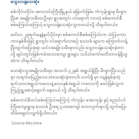
သွေးလန့်သေဆုံး
စစ်ကိုင်းတိုင်း၊ ဆားလင်းကြီးမြို့နယ် မြောက်ခြမ်း ကံကုန်းရွာမှ မီးဖွား
ပြီးစ အမျိုးသမီးတဦးမှာ ရွာအတွင်း ဝင်ရောက် လာတဲ့ စစ်ကောင်စီ
စစ်ကြောင်းကြောင့် သွေးလန့်သေဆုံးသွားတယ်လို့ သိရပါတယ်။
မတ်လ ၂၉ရက်နေ့နံနက်ပိုင်းမှာ စစ်ကောင်စီစစ်ကြောင်းက သံပြားကာ
ကားနှစ်စီးဖြင့် ရွာတွင်း ဝင်ရောက်လာစဉ် ဒေသခံ များက ကြောက်လန့်
ပြီးထွက်ပြေးခဲ့ရာ ယင်းအမျိုးသမီးမှာလည်း သွေးလန့်သေဆုံးခဲ့တာ
လို့ ချင်းတွင်းမြစ်ကမ်းဘေးကျေး ရွာများ သပိတ်ကော်မတီတာဝန်ရှိသူ
ထံက သိရပါတယ်။
သေဆုံးသူအမျိုးသမီးမှာ အသက် ၃၂နှစ် အရွယ်ရှိပြီး မီးဖွားပြီးသည်
မှာ တရက်မပြည့်သေးဘဲသေဆုံးခဲ့တာပါ၊ လက်ရှိ မှာ ကျန်ရစ်ခဲ့တဲ့
ရက်သားအရွယ်ကလေးနဲ့ လေးနှစ်အရွယ် ကလေးကို ဖခင်ဖြစ်သူက
ကြည့်ရှု့စောင့်ရှောက် နေတယ် လို့ သိရပါတယ်။
စစ်ကောင်စီတပ်စစ်ကြောင်းကြောင့် ကံကုန်း၊ အေးကုန်း နှင့် ညောင်ပင်
ကြီးကျေးရွာမှ ဒေသခံ ဦးရေ ၃,၀၀၀ကျော် ဘေးလွတ်ရာသို့ ထွက်ပြေး
တိမ်းရှောင်လျက်ရှိပါတယ်။
Source-Mizzima