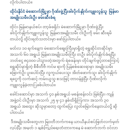
လိုက်ပါတယ်။
ထိုင်းနိုင်ငံ မဲဆောက်မြို့မှာ ဂိုဏ်းဖွဲ့ပြီးခါးပိုက်နှိုက်ကျူးလွန်သူ မြန်မာ
အမျိုးသမီးငါးဦး ဖမ်းဆီးခံရ
ထိုင်း-မြန်မာနယ်စပ်၊ တာ့ခ်ခရိုင်၊ မဲဆောက်မြို့မှာ ဂိုဏ်းဖွဲ့ပြီး
ခါးပိုက်နှိုက်ကျူးလွန်သူ မြန်မာအမျိုးသမီး ငါးဦးကို ဖမ်း ဆီးရမိ
တယ်လို့ ထိုင်းရတ်သတင်းမှာ ဖော်ပြပါတယ်။
မတ်လ ၁၀ ရက်နေ့က မဲဆောက်ဈေးကြီးမှာရှိတဲ့ ရွှေဆိုင်တဆိုင်မှာ
အသက် ၆၀ အရွယ် မြန်မာအမျိုးသမီးကြီး တဦး ခါးပိုက်နှိုက်ခံရပြီး
ဘတ်ငွေ ၈၄၀၀၀ ပါသွားတဲ့အတွက် ရဲစခန်းမှာ တိုင်ချက်ဖွင့်တာကြောင့်
ရွှေဆိုင်မှာရှိတဲ့ စီစီတီဗီ ကင်မ ရာကို ပြန်စစ်ဆေးရာမှာ အမျိုးသမီး
ခြောက်ဦး ပူးပေါင်းပြီး လူကွယ်ပေးသူ၊ အိတ်ဖောက်သူ၊ ခါးပိုက်နှိုက်
ရငွေကို လက်ဆင့် ကမ်းယူသူ စသဖြင့် တာဝန်ခွဲပြီး ဂိုဏ်းလိုက်
ကျူးလွန်ခဲ့တာြဖစ်ပါတယ်။
ခေါင်းဆောင်မှာ အသက် ၄၀ နှစ်အရွယ် မစန်းစန်းဝင်း ဖြစ်ပြီး၊ ကျန်
အဖွဲ့ဝင် ငါးဦးမှာ အသက် ၂၅ မှ ၄၁ နှစ်ထိရှိကြကာ၊ အသက် ၃၀
အရွယ် အထွေး ဆိုသူမှာတော့ ထွက်ပြေး လွတ်မြောက်နေတယ်လို့ ဆို
ပါတယ်။
ဒီအမျိုးသမီးတွေဟာ မြဝတီဘက်ကနေ ယာယီနယ်စပ်ဖြတ်လက်မှတ်
လုပ်ပြီး အမှတ် ၁ ချစ်ကြည်ရေးတံတားကနေ မဲ ဆောက်ဘက် ဝင်လာ