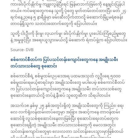
ကာ၊ခါးပိုက်နှိုက်မှု ကျူးလွန်ပြီးရင် မြန်မာဘက်ခြမ်းကို နေ့ချင်းပြန်ပါ
တယ်။ ကင်မရာတွေကနေ သူတို့ ပုံတွေ မှတ်တမ်းတင်ထားပြီး မတ် ၂၄
ရက်နေ့ ညနေ ၅ နာရီခွဲမှာ ဖမ်းဆီးလိုက်တာလို့ မဲဆောက်မြို့မရဲစခန်း
တာဝန်ရှိသူက သတင်းထောက်တွေကို ပြောပါတယ်။
သူတို့ ငါးဦးကို ခိုးမှု၊ လုယက်မှု၊ ခါးပိုက်နှိုက်မှု၊ ပူးပေါင်းကြံစည်မှုတွေ
နဲ့ အမှုဖွင့်ပြီး အရေးယူသွားမယ်လို့ မဲဆောက် ရဲတပ်ဖွဲ့က ပြောပါတယ်။
Source- DVB
စစ်ကောင်စီတပ်က ပြင်ပသင်တန်းကျောင်းတွေကနေ အမျိုးသမီး
တပ်သားသစ်တွေ စုဆောင်း
စစ်ကောင်စီရဲ့ စစ်မှုထမ်းဉပဒေအရ ပထမအသုတ် လူဦးရေ ၅၀၀၀
စစ်မှုထမ်းရမယ့်စာရင်းမှာ အမျိုးသမီးတွေ မပါပေမဲ့ စစ်ကောင်စီတပ်
က ပြင်ပသင်တန်းကျောင်းတွေကနေ အမျိုးသမီး တပ်သားသစ်တွေ
စုဆောင်းနေတယ်လို့ တပ်နဲ့ နီးစပ် သူတွေဆီက သိရပါတယ်။
အသက်၁၈ နှစ်မှ ၂၅ နှစ်အတွင်းရှိတဲ့ အမျိုးသမီးတွေကို ကြည်း၊ ရေ၊
လေ လက်ရုံးဝန်ထမ်းတပ်တွေမှာ အခြား အဆင့်ကနေ တာဝန်ထမ်း
ဆောင်ဖို့ လူသစ်စုဆောင်းနေတာဖြစ်ပြီး စုဆောင်းရေးတပ်တွေက
စုဆောင်းရရှိတဲ့ အမျိုးသမီး တပ်သားသစ်တွေကို မေလအတွင်း
သင်တန်းကျောင်းတွေမှာ လေးလတာ သင်တန်းပေးသွားမှာဖြစ်တယ်
လို့ မှော်ဘီသင် တန်းကျောင်းနဲ့ နီးစပ်သူတဦးကပြောပါတယ်။