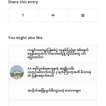
Share this entry
You might also like
ကချင်တကျော့ပြန်စစ်ပွဲ ၁၅နှစ်ပြည့်မှာ စစ်ရှောင်
စခန်းတွေထဲက ကလေးတွေနဲ့ လူငယ်တွေ ဘာ
ပြောထားလဲ
AA ခေါ်ယူစစ်ဆေးနေတဲ့ အမျိုးသမီး
သတင်းထောက်တဦး ၃ ရက်ကြာတဲ့အထိ မိသားစု
ထံ ပြန်မရောက်သေး
အသိုက်အမြုံပျက်စီးသွားတဲ့ သောကများ