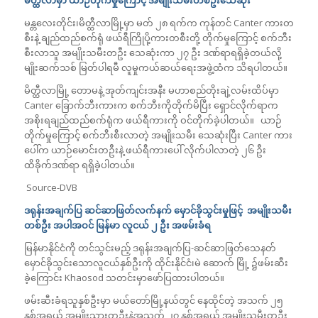
မန္တလေးတိုင်း၊မိတ္ထီလာမြို့မှာ မတ် ၂၈ ရက်က ကုန်တင် Canter ကားတ
စီးနဲ့ ချည်ထည်စက်ရုံ ဖယ်ရီကြိုပို့ကားတစီးတို့ တိုက်မှုကြောင့် စက်ဘီး
စီးလာသူ အမျိုးသမီးတဦး သေဆုံးကာ ၂၇ ဦး ဒဏ်ရာရရှိခဲ့တယ်လို့
မျိုးဆက်သစ် မြတ်ပါရမီ လူမှုကယ်ဆယ်ရေးအဖွဲ့ထံက သိရပါတယ်။
မိတ္ထီလာမြို့ တောမနဲ့ အုတ်ကျင်းအနီး မဟာစည်တိုးချဲ့လမ်းထိပ်မှာ
Canter ခြောက်ဘီးကားက စက်ဘီးကိုတိုက်မိပြီး ရှောင်လိုက်ရာက
အစိုးရချည်ထည်စက်ရုံက ဖယ်ရီကားကို ဝင်တိုက်ခဲ့ပါတယ်။ ယာဉ်
တိုက်မှုကြောင့် စက်ဘီးစီးလာတဲ့ အမျိုးသမီး သေဆုံးပြီး Canter ကား
ပေါ်က ယာဉ်မောင်းတဦးနဲ့ ဖယ်ရီကားပေါ် လိုက်ပါလာတဲ့ ၂၆ ဦး
ထိခိုက်ဒဏ်ရာ ရရှိခဲ့ပါတယ်။
Source-DVB
ဒရုန်းအချက်ပြ ဆင်ဆာဖြတ်လက်နက် မှောင်ခိုသွင်းမှုဖြင့် အမျိုးသမီး
တစ်ဦး အပါအဝင် မြန်မာ လူငယ် ၂ ဦး အဖမ်းခံရ
မြန်မာနိုင်ငံကို တင်သွင်းမည့် ဒရုန်းအချက်ပြ-ဆင်ဆာဖြတ်သေနတ်
မှောင်ခိုသွင်းသောလူငယ်နှစ်ဦးကို ထိုင်းနိုင်ငံ၊မဲ ဆောက် မြို့ ၌ဖမ်းဆီး
ခဲ့ကြောင်း Khaosod သတင်းမှာဖော်ပြထားပါတယ်။
ဖမ်းဆီးခံရသူနှစ်ဦးမှာ မယ်တော်မြို့နယ်တွင် နေထိုင်တဲ့ အသက် ၂၅
နှစ်အရွယ် အမျိုးသားတဦးနဲ့အသက် ၂၇ နှစ်အရွယ် အမျိုးသမီးတဦး