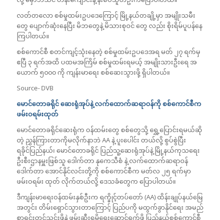
လတ်တလော စစ်မှုထမ်းဥပဒေကြောင့် မြို့နယ်တချို့မှာ အမျိုးသမီး
တွေ ပျောက်ဆုံးနေပြီး မိဘတွေနဲ့ မိသားစုဝင် တွေ လည်း စိုးရိမ်ပူပန်နေ
ကြပါတယ်။
စစ်ကောင်စီ စတင်ကျင့်သုံးနေတဲ့ စစ်မှုထမ်းဥပဒေအရ မတ် ၂၇ ရက်မှ
ဧပြီ ၃ ရက်အထိ ပထမအကြိမ် စစ်မှုထမ်းရမယ့် အမျိုးသားဦးရေ အ
ယောက် ၅၀၀၀ ကို ကျန်းမာရေး စစ်ဆေးသွားဖို့ ရှိပါတယ်။
Source- DVB
မောင်တောခရိုင် ဆေးရုံအုပ်နဲ့ လက်ထောက်ဆရာဝန်ကို စစ်ကောင်စီက
ဖမ်းဝရမ်းထုတ်
မောင်တောခရိုင်ဆေးရုံက ဝန်ထမ်းတွေ စစ်တွေသို့ ရွှေ့ပြောင်းရမယ်ဆို
တဲ့ ညွှန်ကြားတာကိုမလိုက်နာဘဲ AA နဲ့ ပူးပေါင်း တယ်လို့ စွပ်စွဲပြီး
ရခိုင်ပြည်နယ်၊ မောင်တောခရိုင် ပြည်သူ့ဆေးရုံအုပ်နဲ့ မြို့နယ်ကုသရေး
ဦးစီးဌာနမှူးဖြစ်သူ ဒေါက်တာ နုကေသီစံ နဲ့ လက်ထောက်ဆရာဝန်
ဒေါက်တာ အောင်နိုင်လင်းတို့ကို စစ်ကောင်စီက မတ်လ ၂၅ ရက်မှာ
ဖမ်းဝရမ်း ထုတ် လိုက်တယ်လို့ ဒေသခံတွေက ပြောပါတယ်။
ဒီကျန်းမာရေးဝန်ထမ်းနှစ်ဦးက ရက္ခိုင့်တပ်တော် (AA) ထိန်းချုပ်နယ်မြေ
အတွင်း တိမ်းရှောင်သွားတာကြောင့် ပြည်ပကို မထွက်ခွာနိုင်ရေး အမည်
စာရင်းတင်သွင်းဖို့နဲ့ ဖမ်းဆီးရမိရေးဆောင်ရွက်ဖို့ ပြည်နယ်စစ်ကောင်စီ