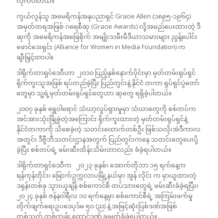
လိုက်ပါတယ်။
ကွယ်လွန်သူ အမေရိကန်အနုပညာရှင် Gracie Allen (၁၈၉၅-၁၉၆၄)
အမှတ်တရအဖြစ် ဂရေစီဆု (Gracie Awards) လို့အမည်ပေးထားတဲ့ ဒီ
ဆုကို အမေရိကန်အခြေစိုက် အမျိုးသမီးမီဒီယာသမားများ ညွန့်ပေါင်း
ဖောင်ဒေးရှင်း (Alliance for Women in Media Foundation) က
ချီးမြှင့်တာပါ။
ဒါရိုက်တာရှင်ဒေဝီဟာ ၂၀၁၀ ပြည့်နှစ်နောက်ပိုင်းမှာ မှတ်တမ်းရုပ်ရှင်
ရိုက်ကူးသူအဖြစ် ရပ်တည်ခဲ့ပြီး ပြည်တွင်းနဲ့ နိုင်ငံ တကာ ရုပ်ရှင်ပွဲတော်
တွေမှာ သူ့ရဲ့မှတ်တမ်းရုပ်ရှင်တွေဟာ ဆုတွေ ရရှိခဲ့ပါတယ်။
၂၀၀၇ ခုနှစ် ရွှေဝါရောင် သံဃာ့လှုပ်ရှားမှုမှာ သံဃာတွေကို စစ်တပ်က
အင်အားသုံးဖြိုခွဲတဲ့အကြောင်း ရိုက်ကူးထားတဲ့ မှတ်တမ်းရုပ်ရှင်နဲ့
နိုင်ငံတကာကို သိစေခဲ့တဲ့ သတင်းထောက်တစ်ဦး ဖြစ်သလို၊အဲဒီကာလ
အတွင်း ဒီဗွီဘီသတင်းဌာနအတွက် ပြည်တွင်းကနေ သတင်းတွေပေးပို့
ခဲ့ပြီး စစ်တပ်ရဲ့ ဖမ်းဆီးထိန်းသိမ်းတာလည်း ခံခဲ့ရပါတယ်။
ဒါရိုက်တာရှင်ဒေဝီက ၂၀၂၃ ခုနှစ်၊ အောက်တိုဘာ ၁၅ ရက်နေ့က
ရန်ကုန်တိုင်း၊ မြောက်ဥက္ကလာပမြို့နယ်မှာ အွန် လိုင်း က မှာယူထားတဲ့
ဒရုန်းတစ်ခု သွားယူချိန် စစ်ကောင်စီ တပ်သားတွေရဲ့ ဖမ်းဆီးခံခဲ့ရပြီး၊
၂၀၂၄ ခုနှစ် ဇန်နဝါရီလ ၁၀ ရက်နေ့မှာ စစ်ကောင်စီရဲ့ အကြမ်းဖက်မှု
တိုက်ဖျက်ရေးဥပဒေပုဒ်မ ၅၀ (ည) နဲ့ အမြင့်ဆုံးပြစ်ဒဏ်အဖြစ်
တစ်သက် တစ်ကျွန်း ထောင်ဒဏ် ချမှတ်ခံခဲ့ရပါတယ်။