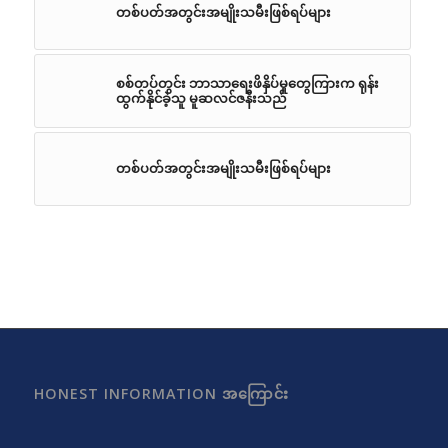
တစ်ပတ်အတွင်းအမျိုးသမီးဖြစ်ရပ်များ
စစ်တပ်တွင်း ဘာသာရေးဖိနှိပ်မှုတွေကြားက ရုန်း
ထွက်နိုင်ခဲ့သူ မူဆလင်ဇနီးသည်
တစ်ပတ်အတွင်းအမျိုးသမီးဖြစ်ရပ်များ
HONEST INFORMATION အကြောင်း