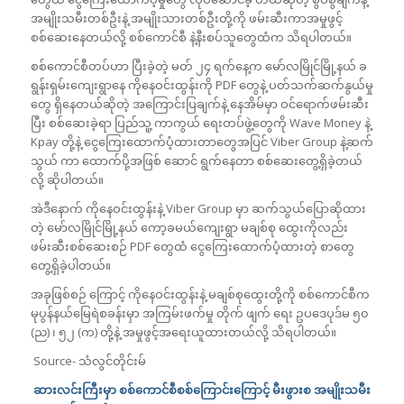
အမျိုးသမီးတစ်ဦးနဲ့ အမျိုးသားတစ်ဦးတို့ကို ဖမ်းဆီးကာအမှုဖွင့်
စစ်ဆေးနေတယ်လို့ စစ်ကောင်စီ နဲ့နီးစပ်သူတွေထံက သိရပါတယ်။
စစ်ကောင်စီတပ်ဟာ ပြီးခဲ့တဲ့ မတ် ၂၄ ရက်နေ့က မော်လမြိုင်မြို့နယ် ခ
ရွန်းရှမ်းကျေးရွာနေ ကိုနေဝင်းထွန်းကို PDF တွေနဲ့ ပတ်သက်ဆက်နွယ်မှု
တွေ ရှိနေတယ်ဆိုတဲ့ အကြောင်းပြချက်နဲ့ နေအိမ်မှာ ဝင်ရောက်ဖမ်းဆီး
ပြီး စစ်ဆေးခဲ့ရာ ပြည်သူ့ ကာကွယ် ရေးတပ်ဖွဲ့တွေကို Wave Money နဲ့
Kpay တို့နဲ့ ငွေကြေးထောက်ပံ့ထားတာတွေအပြင် Viber Group နဲ့ဆက်
သွယ် ကာ ထောက်ပို့အဖြစ် ဆောင် ရွက်နေတာ စစ်ဆေးတွေ့ရှိခဲ့တယ်
လို့ ဆိုပါတယ်။
အဲဒီနောက် ကိုနေဝင်းထွန်းနဲ့ Viber Group မှာ ဆက်သွယ်ပြောဆိုထား
တဲ့ မော်လမြိုင်မြို့နယ် ကော့ခမယ်ကျေးရွာ မချစ်စု ထွေးကိုလည်း
ဖမ်းဆီးစစ်ဆေးစဉ် PDF တွေထံ ငွေကြေးထောက်ပံ့ထားတဲ့ စာတွေ
တွေ့ရှိခဲ့ပါတယ်။
အခုဖြစ်စဉ် ကြောင့် ကိုနေဝင်းထွန်းနဲ့ မချစ်စုထွေးတို့ကို စစ်ကောင်စီက
မုပွန်နယ်မြေရဲစခန်းမှာ အကြမ်းဖက်မှု တိုက် ဖျက် ရေး ဥပဒေပုဒ်မ ၅၀
(ည) ၊ ၅၂ (က) တို့နဲ့ အမှုဖွင့်အရေးယူထားတယ်လို့ သိရပါတယ်။
Source- သံလွင်တိုင်းမ်
ဆားလင်းကြီး
မှာ စစ်ကောင်စီစစ်ကြောင်းကြောင့် မီးဖွားစ အမျိုးသမီး