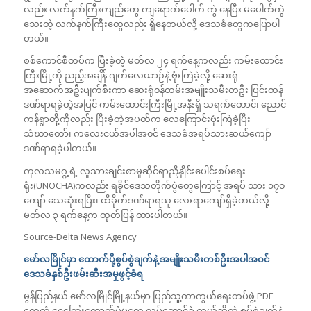
လည်း လက်နက်ကြီးကျည်တွေ ကျရောက်ပေါက် ကွဲ နေပြီး မပေါက်ကွဲ
သေးတဲ့ လက်နက်ကြီးတွေလည်း ရှိနေတယ်လို့ ဒေသခံတွေကပြောပါ
တယ်။
စစ်ကောင်စီတပ်က ပြီးခဲ့တဲ့ မတ်လ ၂၄ ရက်နေ့ကလည်း ကမ်းထောင်း
ကြီးမြို့ကို ညည့်အချိန် ဂျက်လေယာဉ်နဲ့ ဗုံးကြဲခဲ့လို့ ဆေးရုံ
အဆောက်အဦးပျက်စီးကာ ဆေးရုံ၀န်ထမ်းအမျိုးသမီးတဦး ပြင်းထန်
ဒဏ်ရာရခဲ့တဲ့အပြင် ကမ်းထောင်းကြီးမြို့အနီးရှိ သရက်တောင်၊ ညောင်
ကန်ရွာတို့ကိုလည်း ပြီးခဲ့တဲ့အပတ်က လေကြောင်းဗုံးကြဲခဲ့ပြီး
သံဃာတော်၊ ကလေးငယ်အပါအ၀င် ဒေသခံအရပ်သားဆယ်ကျော်
ဒဏ်ရာရခဲ့ပါတယ်။
ကုလသမဂ္ဂ့ရဲ့ လူသားချင်းစာမှုဆိုင်ရာညှိနှိုင်းပေါင်းစပ်ရေး
ရုံး(UNOCHA)ကလည်း ရခိုင်ဒေသတိုက်ပွဲတွေကြောင့် အရပ် သား ၁၇၀
ကျော် သေဆုံးရပြီး၊ ထိခိုက်ဒဏ်ရာရသူ လေးရာကျော်ရှိခဲ့တယ်လို့
မတ်လ ၃ ရက်နေ့က ထုတ်ပြန် ထားပါတယ်။
Source-Delta News Agency
မော်လမြိုင်မှာ ထောက်ပို့စွပ်စွဲချက်နဲ့ အမျိုးသမီးတစ်ဦးအပါအဝင်
ဒေသခံနှစ်ဦးဖမ်းဆီးအမှုဖွင့်ခံရ
မွန်ပြည်နယ် မော်လမြိုင်မြို့နယ်မှာ ပြည်သူ့ကာကွယ်ရေးတပ်ဖွဲ့ PDF
တွေထံ ငွေကြေးထောက်ပံ့မှုတွေ လုပ်ဆောင်ခဲ့ တယ်ဆိုတဲ့ စွပ်စွဲချက်နဲ့