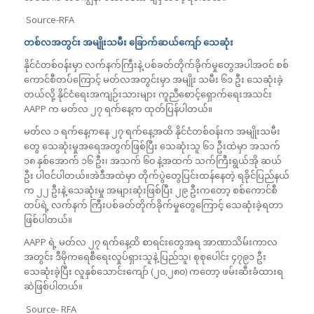
Source-RFA
တစ်လအတွင်း အမျိုးသမီး ခြောက်ဆယ်ကျော် သေဆုံး
နိုင်ငံတစ်ဝန်းမှာ လက်နက်ကြီးနဲ့ ပစ်ခတ်တိုက်ခိုက်မှုတွေအပါအဝင် စစ်
ကောင်စီတပ်ကြောင့် မတ်လအတွင်းမှာ အမျိုး သမီး ၆၁ ဦး သေဆုံးခဲ့
တယ်လို့ နိုင်ငံရေးအကျဉ်းသားများ ကူညီစောင့်ရှောက်ရေးအသင်း
AAPP က မတ်လ ၂၇ ရက်နေ့က ထုတ်ပြန်ပါတယ်။
မတ်လ ၁ ရက်နေ့ကနေ ၂၇ ရက်နေ့အထိ နိုင်ငံတစ်ဝန်းက အမျိုးသမီး
တွေ သေဆုံးမှုအရေအတွက်ဖြစ်ပြီး သေဆုံးသူ ၆၁ ဦးထဲမှာ အသက်
၁၈ နှစ်အောက် ၁၆ ဦး၊ အသက် ၆၀ နဲ့အထက် သက်ကြီးရွယ်အို ဆယ်
ဦး ပါဝင်ပါတယ်။အဲဒီအထဲမှာ တိုက်ပွဲတွေပြင်းထန်နေတဲ့ ရခိုင်ပြည်နယ်
က ၂၂ ဦးနဲ့ သေဆုံးမှု အများဆုံးဖြစ်ပြီး ၂၉ ဦးကတော့ စစ်ကောင်စီ
တပ်ရဲ့ လက်နက် ကြီးပစ်ခတ်တိုက်ခိုက်မှုတွေကြောင့် သေဆုံးခဲ့ရတာ
ဖြစ်ပါတယ်။
AAPP ရဲ့ မတ်လ ၂၇ ရက်နေ့ထိ စာရင်းတွေအရ အာဏာသိမ်းကာလ
အတွင်း ဒီမိုကရေစီရေးလှုပ်ရှားသူနဲ့ ပြည်သူ၊ စုစုပေါင်း ၄၇၉၁ ဦး
သေဆုံးခဲ့ပြီး လူနှစ်သောင်းကျော် (၂၀,၂၈၀) ကတော့ ဖမ်းဆီးခံထားရ
ဆဲဖြစ်ပါတယ်။
Source- RFA