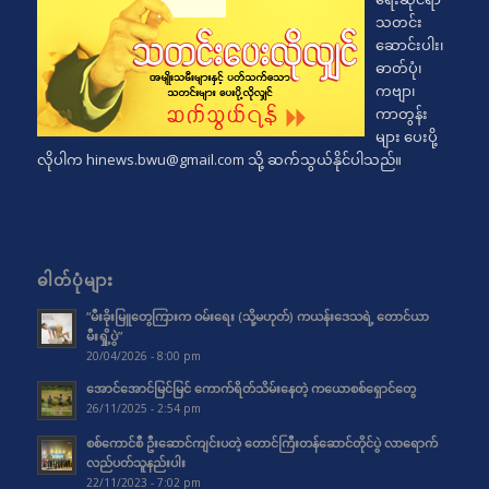
သတင်း
ဆောင်းပါး၊
ဓာတ်ပုံ၊
ကဗျာ၊
ကာတွန်း
များ ပေးပို့
လိုပါက
hinews.bwu@gmail.com
သို့ ဆက်သွယ်နိုင်ပါသည်။
ဓါတ်ပုံများ
“မီးခိုးမြူတွေကြားက ဝမ်းရေး (သို့မဟုတ်) ကယန်းဒေသရဲ့ တောင်ယာ
မီးရှို့ပွဲ”
20/04/2026 - 8:00 pm
အောင်အောင်မြင်မြင် ကောက်ရိတ်သိမ်းနေတဲ့ ကယောစစ်ရှောင်တွေ
26/11/2025 - 2:54 pm
စစ်ကောင်စီ ဦးဆောင်ကျင်းပတဲ့ တောင်ကြီးတန်ဆောင်တိုင်ပွဲ လာရောက်
လည်ပတ်သူနည်းပါး
22/11/2023 - 7:02 pm