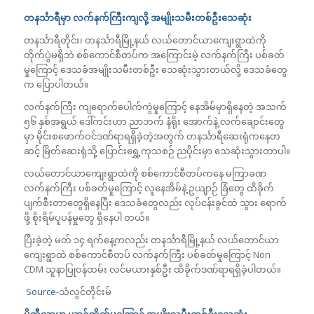
တနင်္သာရီမှာ လက်နက်ကြီးကျလို့ အမျိုးသမီးတစ်ဦးသေဆုံး
တနင်္သာရီတိုင်း၊ တနင်္သာရီမြို့နယ် လယ်တောင်ယာကျေးရွာထဲကို
တိုက်ပွဲမရှိဘဲ စစ်ကောင်စီတပ်က အကြောင်းမဲ့ လက်နက်ကြီး ပစ်ခတ်
မှုကြောင့် ဒေသခံအမျိုးသမီးတစ်ဦး သေဆုံးသွားတယ်လို့ ဒေသခံတွေ
က ပြောပါတယ်။
လက်နက်ကြီး ကျရောက်ပေါက်ကွဲမှုကြောင့် နေအိမ်မှာရှိနေတဲ့ အသက်
၅၆ နှစ်အရွယ် ဒေါ်ကင်းဟာ ညာဘက် နံရိုး အောက်နဲ့ လက်ချောင်းတွေ
မှာ မိုင်းစဖောက်ဝင်ဒဏ်ရာရရှိခဲ့တဲ့အတွက် တနင်္သာရီဆေးရုံကနေတ
ဆင့် မြိတ်ဆေးရုံသို့ ပြောင်းရွှေ့ကုသစဉ် ညပိုင်းမှာ သေဆုံးသွားတာပါ။
လယ်တောင်ယာကျေးရွာထဲကို စစ်ကောင်စီတပ်ကနေ မကြာခဏ
လက်နက်ကြီး ပစ်ခတ်မှုကြောင့် လူနေအိမ်နဲ့ ဥယျာဉ် ခြံတွေ ထိခိုက်
ပျက်စီးတာတွေရှိနေပြီး ဒေသခံတွေလည်း လုပ်ငန်းခွင်ထဲ သွား ရောက်
ဖို့ စိုးရိမ်ပူပန်မှုတွေ ရှိနေပါ တယ်။
ပြီးခဲ့တဲ့ မတ် ၁၄ ရက်နေ့ကလည်း တနင်္သာရီမြို့နယ် လယ်တောင်ယာ
ကျေးရွာထဲ စစ်ကောင်စီတပ် လက်နက်ကြီး ပစ်ခတ်မှုကြောင့် Non
CDM သူနာပြုဝန်ထမ်း လင်မယားနှစ်ဦး ထိခိုက်ဒဏ်ရာရရှိခဲ့ပါတယ်။
Source-
သံလွင်တိုင်းမ်
မိတ္ထီလာမှာ ယာဉ်တိုက်မှုကြောင့် အမျိုးသမီးတစ်ဦးသေဆုံး