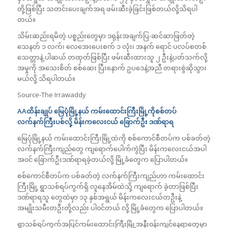
တို့ဖြစ်ပြီး သတင်းပေးချက်အရ ဖမ်းဆီးခဲ့ခြင်းဖြစ်တယ်လို့သိရပါ
တယ်။
သိမ်းဆည်းရမိတဲ့ ပစ္စည်းတွေမှာ ဒရုန်းအချက်ပြ-ဆင်ဆာဖြတ်တဲ့
သေနတ် ၁ လက်၊ လေအေးပေးစက် ၁ လုံး၊ အနက် ရောင် ပလပ်စတစ်
သေတ္တာနဲ့ ပါဆယ် တထုတ်ဖြစ်ပြီး ဖမ်းဆီးထားသူ ၂ ဦးနဲ့ပတ်သက်လို့
အမှုကို အသေးစိတ် စစ်ဆေး ပြီးနောက် ဥပဒေနဲ့အညီ တရားစွဲဆိုသွား
မယ်လို့ သိရပါတယ်။
Source-The Irrawaddy
AA
ထိန်းချုပ် မြေပုံမြို့နယ် ကမ်းထောင်းကြီးမြို့ကိုစစ်တပ်
လက်နက်ကြီးပစ်လို့ မိန်းကလေးငယ် ခြောက်ဦး ဒဏ်ရာရ
မြေပုံမြို့နယ် ကမ်းထောင်းကြီးမြို့ထဲကို စစ်ကောင်စီတပ်က ပစ်ခတ်တဲ့
လက်နက်ကြီးကျည်တွေ ကျရောက်ပေါက်ကွဲပြီး မိန်းကလေးငယ်အပါ
အ၀င် ခြောက်ဦးဒဏ်ရာရခဲ့တယ်လို့ မြို့ခံတွေက ပြောပါတယ်။
စစ်ကောင်စီတပ်က ပစ်ခတ်တဲ့ လက်နက်ကြီးကျည်ဟာ ကမ်းထောင်း
ကြီးမြို့ ရွာသစ်ရပ်ကွက်ရှိ လူနေအိမ်ထဲသို့ ကျရောက် ခဲ့တာဖြစ်ပြီး
ဒဏ်ရာရသူ တွေထဲမှာ ၁၃ နှစ်အရွယ် မိန်းကလေးငယ်တဦးနဲ့
အမျိုးသမီးတဦးတို့လည်း ပါ၀င်တယ် လို့ မြို့ခံတွေက ပြောပါတယ်။
ရွာသစ်ရပ်ကွက်အပြင်ကမ်းထောင်းကြီးမြို့အနီး၀န်းကျင်နေရာတွေမှာ