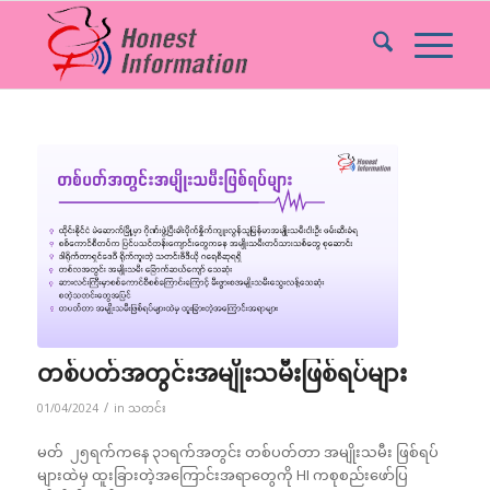
တစ်ပတ်အတွင်းအမျိုးသမီးဖြစ်ရပ်များ
/
01/04/2024
in
သတင်း
မတ် ၂၅ရက်ကနေ ၃၁ရက်အတွင်း တစ်ပတ်တာ အမျိုးသမီး ဖြစ်ရပ်
များထဲမှ ထူးခြားတဲ့အကြောင်းအရာတွေကို HI ကစုစည်းဖော်ပြ