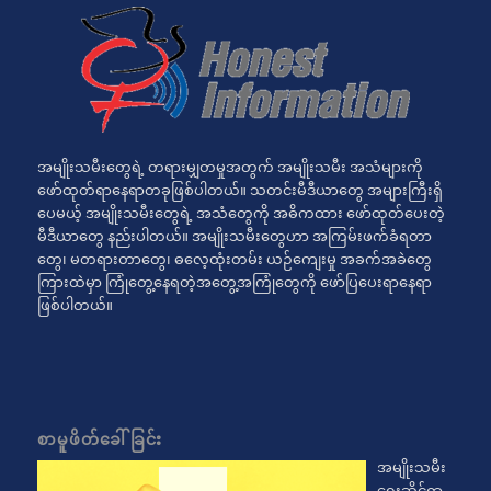
အမျိုးသမီးတွေရဲ့ တရားမျှတမှုအတွက် အမျိုးသမီး အသံများကို
ဖော်ထုတ်ရာနေရာတခုဖြစ်ပါတယ်။ သတင်းမီဒီယာတွေ အများကြီးရှိ
ပေမယ့် အမျိုးသမီးတွေရဲ့ အသံတွေကို အဓိကထား ဖော်ထုတ်ပေးတဲ့
မီဒီယာတွေ နည်းပါတယ်။ အမျိုးသမီးတွေဟာ အကြမ်းဖက်ခံရတာ
တွေ၊ မတရားတာတွေ၊ ဓလေ့ထုံးတမ်း ယဉ်ကျေးမှု အခက်အခဲတွေ
ကြားထဲမှာ ကြုံတွေ့နေရတဲ့အတွေ့အကြုံတွေကို ဖော်ပြပေးရာနေရာ
ဖြစ်ပါတယ်။
စာမူဖိတ်ခေါ်ခြင်း
အမျိုးသမီး
ရေးဆိုင်ရာ