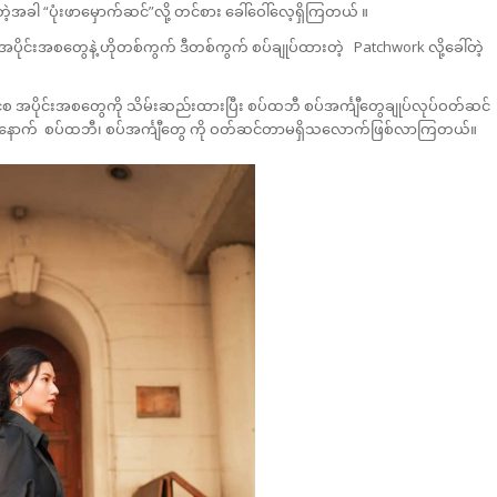
ဲ့အခါ “ပုံးဖာမှောက်ဆင်”လို့ တင်စား ခေါ်ဝေါ်လေ့ရှိကြတယ် ။
ုင်းအစတွေနဲ့ ဟိုတစ်ကွက် ဒီတစ်ကွက် စပ်ချုပ်ထားတဲ့ Patchwork လို့ခေါ်တဲ့
 အပိုင်းအစတွေကို သိမ်းဆည်းထားပြီး စပ်ထဘီ စပ်အင်္ကျီတွေချုပ်လုပ်ဝတ်ဆင်
နောက် စပ်ထဘီ၊ စပ်အင်္ကျီတွေ ကို ဝတ်ဆင်တာမရှိသလောက်ဖြစ်လာကြတယ်။