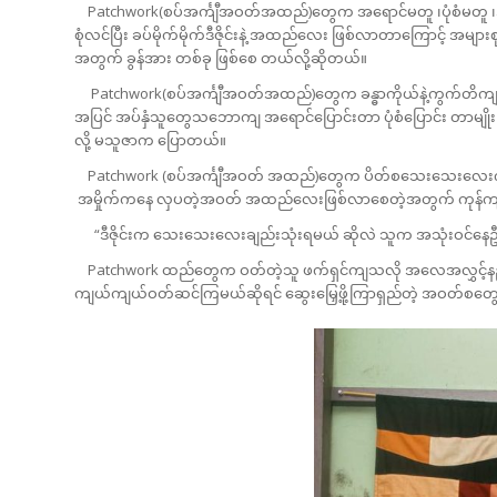
Patchwork(စပ်အင်္ကျီအဝတ်အထည်)တွေက အရောင်မတူ ၊ပုံစံမတူ ၊အရွ
စုံလင်ပြီး ခပ်မိုက်မိုက်ဒီဇိုင်းနဲ့ အထည်လေး ဖြစ်လာတာကြောင့် အများ
အတွက် ခွန်အား တစ်ခု ဖြစ်စေ တယ်လို့ဆိုတယ်။
Patchwork(စပ်အင်္ကျီအဝတ်အထည်)တွေက ခန္ဓာကိုယ်နဲ့ကွက်တိကျကျမဟ
အပြင် အပ်နှံသူတွေသဘောကျ အရောင်ပြောင်းတာ ပုံစံပြောင်း တာမျိုး
လို့ မသူဇာက ပြောတယ်။
Patchwork (စပ်အင်္ကျီအဝတ် အထည်)တွေက ပိတ်စသေးသေးလေးကျန်ပ
အမှိုက်ကနေ လှပတဲ့အဝတ် အထည်လေးဖြစ်လာစေတဲ့အတွက် ကုန်ကျစရ
“ဒီဇိုင်းက သေးသေးလေးချည်းသုံးရမယ် ဆိုလဲ သူက အသုံးဝင်နေဦးမှ
Patchwork ထည်တွေက ဝတ်တဲ့သူ ဖက်ရှင်ကျသလို အလေအလွှင့်နည်
ကျယ်ကျယ်ဝတ်ဆင်ကြမယ်ဆိုရင် ဆွေးမြှေ့ဖို့ကြာရှည်တဲ့ အဝတ်စတွေ