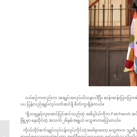
ငယ်စဉ်ကတည်းက အချုပ်အလုပ်ဝါသနာပါပြီး ဆန်းဆန်းပြားပြားဆိုဝတ
ပပ ပြန်လည်ချုပ်လုပ်ဝတ်ဆင်ဖို့ စိတ်ကူးရှိခဲ့တယ်။
“ရှိသမျှနှင့်လှအောင်ပြင်ဆင်သည်တဲ့ အဓိပ္ပါယ်ကိုက Patchwork (စပ်
မြို့မှာ နေထိုင်တဲ့ အသက်၂၆နှစ်အရွယ် မသူဇာကပြောတယ်။
ကိုယ်တိုင်စက်ချုပ်လုပ်ငန်းလုပ်ကိုင်တဲ့အခါမှာတော့ မသူဇာက သူ့ဆီမှ
စစ်မီးအပူကြောင့်
ရာဖျင်စလေးတွေတွဲစပ်ကာ အင်္ကျီ၊စကပ်လေးတွေ ချုပ်ဝတ်သ လို၊လ