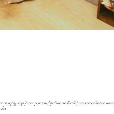
းက” အမည်ရှိ ဟန်ချင်းကဗျာ မှာအမည်မသိရှေးစာဆိုတစ်ဦးက ကောက်စိုက်သမလေ
တယ်။