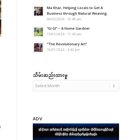
Ma Khar, Helping Locals to Get A
Business through Natural Weaving.
06/03/2024 - 10:49 am
“Gi GI” – A Home Gardner
13/01/2024 - 11:43 am
“The Revolutionary Art”
10/01/2024 - 4:42 pm
သိမ်းဆည်းထားမှု
ADV
း