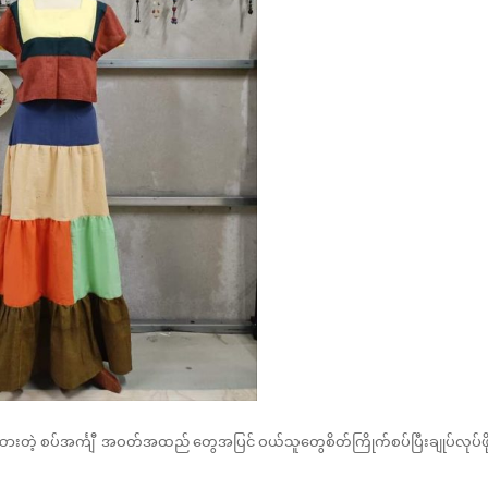
ားတဲ့ စပ်အင်္ကျီ အဝတ်အထည် တွေအပြင် ဝယ်သူတွေစိတ်ကြိုက်စပ်ပြီးချုပ်လုပ်ဖို့