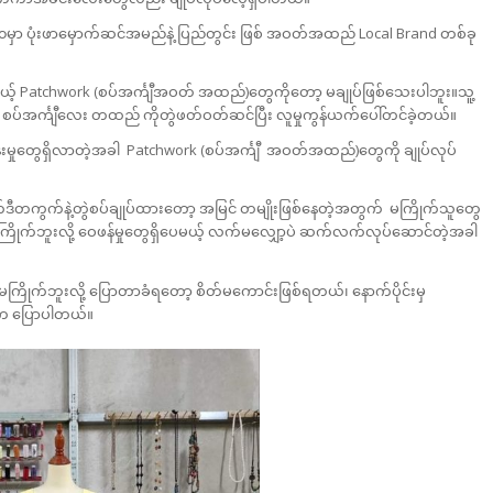
မှာ ပုံးဖာမှောက်ဆင်အမည်နဲ့ ပြည်တွင်း ဖြစ် အဝတ်အထည် Local Brand တစ်ခု
 Patchwork (စပ်အင်္ကျီအဝတ် အထည်)တွေကိုတော့ မချုပ်ဖြစ်သေးပါဘူး။သူ့
်အင်္ကျီလေး တထည် ကိုတွဲဖတ်ဝတ်ဆင်ပြီး လူမှုကွန်ယက်ပေါ်တင်ခဲ့တယ်။
မှုတွေရှိလာတဲ့အခါ Patchwork (စပ်အင်္ကျီ အဝတ်အထည်)တွေကို ချုပ်လုပ်
ဒီတကွက်နဲ့တွဲစပ်ချုပ်ထားတော့ အမြင် တမျိုးဖြစ်နေတဲ့အတွက် မကြိုက်သူတွေ
ိုက်ဘူးလို့ ဝေဖန်မှုတွေရှိပေမယ့် လက်မလျှော့ပဲ ဆက်လက်လုပ်ဆောင်တဲ့အခါ
ြိုက်ဘူးလို့ ပြောတာခံရတော့ စိတ်မကောင်းဖြစ်ရတယ်၊ နောက်ပိုင်းမှ
က ပြောပါတယ်။