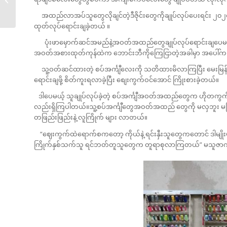
အေးချမ်းမ...
အထည်လာအပ်သူတွေလိုချင်တဲ့ဒီဇိုင်းတွေကိုချုပ်လုပ်ပေးရင်း ၂၀၂၀
ထုတ်လုပ်ရောင်းချခဲ့တယ် ။
ပုံးဖာမှောက်ဆင်အမည်နဲ့အဝတ်အထည်တွေချုပ်လုပ်ရောင်းချပေမယ့်
အဝတ်အစားထုတ်ကုန်ထဲက ဘောင်းဘီကိုကြေငြာတဲ့အခါမှာ အပေါ်က စပ
သူ့ဝတ်ဆင်ထားတဲ့ စပ်အင်္ကျီလေးကို သတိထားမိလာကြပြီး မေးမြန်း
ရောင်းချဖို့ စိတ်ကူးရလာခဲ့ပြီး စျေးကွက်ဝင်အောင် ကြိုးစားခဲ့တယ်။
ဒါပေမယ့် သူချုပ်လုပ်ခဲ့တဲ့ စပ်အင်္ကျီအဝတ်အထည်တွေက ဟိုတကွက်
လည်းရှိကြပါတယ်။သူ့စပ်အင်္ကျီတွေအဝတ်အထည် တွေကို မလှဘူး မကြ
တဖြည်းဖြည်းနဲ့ လူကြိုက် များ လာတယ်။
“ဈေးကွက်ထဲရောက်စကတော့ ကိုယ်နဲ့ ရင်းနှီးသူတွေကတောင် ဒါမျိုးမက
ကြိုက်နှစ်သက်သူ ရင်ဘတ်တူသူတွေက တူရာစုလာကြတယ်” မသူဇာ