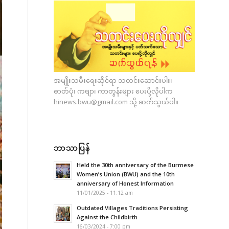
အမျိုးသမီးရေးဆိုင်ရာ သတင်းဆောင်းပါး၊
ဓာတ်ပုံ၊ ကဗျာ၊ ကာတွန်းများ ပေးပို့လိုပါက
hinews.bwu@gmail.com
သို့ ဆက်သွယ်ပါ။
ဘာသာပြန်
Held the 30th anniversary of the Burmese
Women’s Union (BWU) and the 10th
anniversary of Honest Information
11/01/2025 - 11:12 am
Outdated Villages Traditions Persisting
Against the Childbirth
16/03/2024 - 7:00 pm