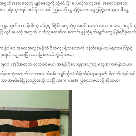
ယ်အစားမတူတဲ့ ဖျင်စတွေကို တွဲစပ်ပြီး ချုပ်လိုက် တဲ့အခါ အရောင်အသွေး
စုက ခရီးသွားရင် ဝတ်ဖို့ လာအပ် ကြသလို သူတို့ပုံလေးတွေပြန်ပို့ပေးတဲ့အခါ သူ့
ုတ်ဘဲ ပေါ့ပါးတဲ့ ခပ်ပွပွ ဒီဇိုင်း တွေကိုမှ အစပ်အဟပ် အသားပေးချုပ်လုပ်တဲ
ပြုလုပ်ပေးတဲ့ အတွက် ဝယ်သူတွေဆီက ကောင်းမွန်တဲ့မှတ်ချက်တွေ ပြန်ရရှိခဲ့တယ
ါစေ အလေအလွင့်မရှိဘဲ စိတ်ကူး ရှိသလောက် ဖန်တီးချုပ်လုပ်ရတာကြောင့်
ိတ် ချွေတာပြီး သားဖြစ်တယ်လို့ဆိုတယ်။
ာပါ။အဲ့ဒီအတွက် လက်ဝင်မယ်၊ အချိန် ပိုပေးရမှာပေါ့”လို့ မသူဇာကပြောတယ်။
းစေတဲ့အတွက် သဘာဝပတ်ဝန်း ကျင်ကိုလဲထိန်းသိမ်းရာရောက်ပါတယ်၊တွင်တွင်
ဟာ အဖန်ဖန်ပြန်လည်အသုံးဝင်ပြီး zero waste ဖြစ်လာမယ်လို့ ဆိုတယ်။