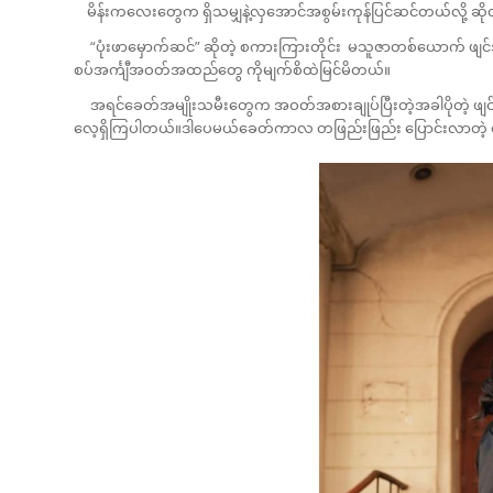
မိန်းကလေးတွေက ရှိသမျှနဲ့လှအောင်အစွမ်းကုန်ပြင်ဆင်တယ်လို့ ဆိုတ
“ပုံးဖာမှောက်ဆင်” ဆိုတဲ့ စကားကြားတိုင်း မသူဇာတစ်ယောက် ဖျင်အပိ
စပ်အင်္ကျီအဝတ်အထည်တွေ ကိုမျက်စိထဲမြင်မိတယ်။
အရင်ခေတ်အမျိုးသမီးတွေက အဝတ်အစားချုပ်ပြီးတဲ့အခါပိုတဲ့ ဖျင်စ
လေ့ရှိကြပါတယ်။ဒါပေမယ်ခေတ်ကာလ တဖြည်းဖြည်း ပြောင်းလာတဲ့ 