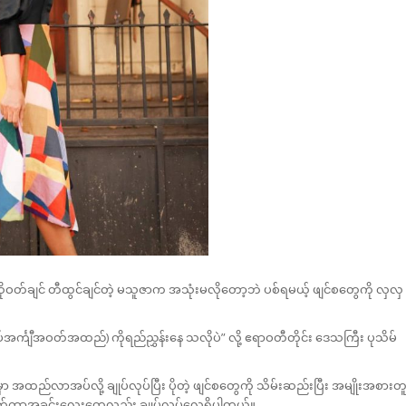
်ချင် တီထွင်ချင်တဲ့ မသူဇာက အသုံးမလိုတော့ဘဲ ပစ်ရမယ့် ဖျင်စတွေကို လှလှ
အင်္ကျီအဝတ်အထည်) ကိုရည်ညွှန်းနေ သလိုပဲ” လို့ ဧရာဝတီတိုင်း ဒေသကြီး ပုသိမ်
ာ အထည်လာအပ်လို့ ချုပ်လုပ်ပြီး ပိုတဲ့ ဖျင်စတွေကို သိမ်းဆည်းပြီး အမျိုးအစားတ
ိုက်ကာအခင်းလေးတွေလည်း ချုပ်လုပ်လေ့ရှိပါတယ်။