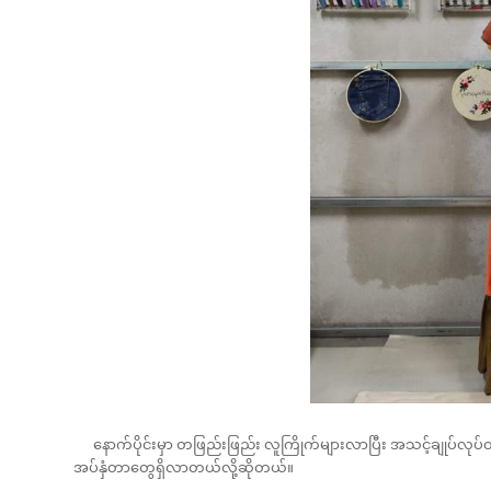
နောက်ပိုင်းမှာ တဖြည်းဖြည်း လူကြိုက်များလာပြီး အသင့်ချုပ်လုပ်ထ
အပ်နှံတာတွေရှိလာတယ်လို့ဆိုတယ်။