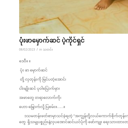
ပုံးဖာမှောက်ဆင် ပဲ့ကိုင်ရှင်
/
08/02/2023
in
သတင်း
ဒေဝီ။ ။
ပုံး ဖာ မှောက်ဆင်
တို့ လှတုန်းကို မြင်ပတဲ့အောင်၊
ငါးမျိုးဆင် ပုဝါပြောက်မှာ၊
အဖာတွေ တရာလောက်ကို၊
ဟော-မြှောက်လို့ ပြစမ်း။……။
ဒသမတန်းဖတ်စာမှာသင်ခဲ့ရတဲ့ “အကျွန်တို့လယ်ကောက်စိုက်တုန်
တွေ ရှိသမျှပစ္စည်းနဲ့လှပအောင်ဆင်ယင်ပုံကို ဖော်ကျုး ရေးသားထား