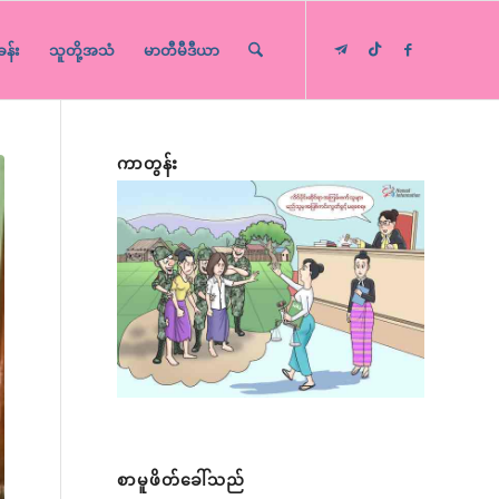
ခန်း
သူတို့အသံ
မာတီမီဒီယာ
ကာတွန်း
စာမူဖိတ်ခေါ်သည်