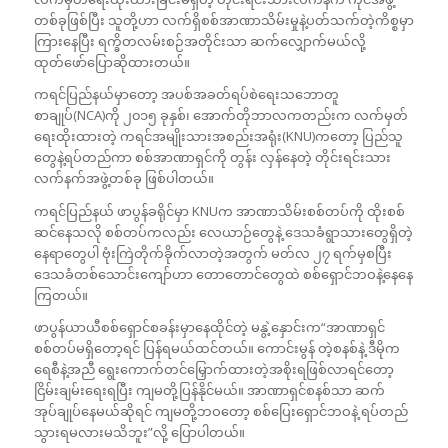
တစ်ခုဖြစ်ပြီး သူတို့ဟာ လက်ရှိစစ်အာဏာသိမ်းမှုနဲ့ပတ်သက်တဲ့ကိစ္စမှာ
ကြားနေပြီး ရက္ခိတလမ်းစဉ်အတိုင်းသာ ဆက်လျှောက်မယ်လို့
ထုတ်ဖော်ပြောဆိုထားတယ်။
ကရင်ပြည်နယ်မှာတော့ အပစ်အခတ်ရပ်စဲရေးသဘောတူ
စာချုပ်(NCA)ကို ၂၀၁၅ ခုနှစ်၊ အောက်တိုဘာလကတည်းက လက်မှတ်
ရေးထိုးထားတဲ့ ကရင်အမျိုးသားအစည်းအရုံး(KNU)ကတော့ ပြည်သူ
တွေနဲ့ရပ်တည်ကာ စစ်အာဏာရှင်ကို တွန်း လှန်နေတဲ့ တိုင်းရင်းသား
လက်နက်အဖွဲ့တစ်ခု ဖြစ်ပါတယ်။
ကရင်ပြည်နယ် ဖာပွန်ခရိုင်မှာ KNUက အာဏာသိမ်းစစ်တပ်ကို ထိုးစစ်
ဆင်နေသလို စစ်တပ်ကလည်း လေယာဉ်တွေနဲ့ ဒေသခံရွာသားတွေရှိတဲ့
နေရာတွေပါ ဗုံးကြဲတိုက်ခိုက်လာတဲ့အတွက် မတ်လ ၂၇ ရက်မှစပြီး
ဒေသခံတစ်သောင်းကျော်ဟာ တောတောင်တွေထဲ စစ်ရှောင်ဘဝနဲ့နေနေ
ကြတယ်။
ဖာပွန်ယာယီစစ်ရှောင်စခန်းမှာနေထိုင်တဲ့ မနွဲ့နှောင်းက“အာဏာရှင်
စစ်တပ်မရှိတော့ရင် ပြန်ရမယ်ထင်တယ်။ ကောင်းမွန် တဲ့စနစ်နဲ့ ဒီမိုက
ရေစီနဲ့အညီ ရွေးကောက်တင်မြှောက်ထားတဲ့အစိုးရဖြစ်လာရင်တော့
ငြိမ်းချမ်းရေးရပြီး ကျမတို့ပြန်နိုင်မယ်။ အာဏာရှင်စနစ်သာ ဆက်
အုပ်ချုပ်နေမယ်ဆိုရင် ကျမတို့ဘဝတော့ စစ်ပြေးရှောင်ဘဝနဲ့ ရပ်တည်
သွားရမလားမသိဘူး”လို့ ပြောပါတယ်။