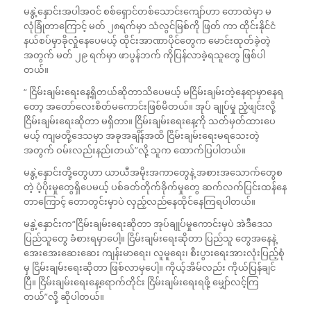
မနွဲ့နှောင်းအပါအဝင် စစ်ရှောင်တစ်သောင်းကျော်ဟာ တောထဲမှာ မ
လုံခြုံတာကြောင့် မတ် ၂၈ရက်မှာ သံလွင်မြစ်ကို ဖြတ် ကာ ထိုင်းနိုင်ငံ
နယ်စပ်မှာခိုလှုံနေပေမယ့် ထိုင်းအာဏာပိုင်တွေက မောင်းထုတ်ခဲ့တဲ့
အတွက် မတ် ၂၉ ရက်မှာ ဖာပွန်ဘက် ကိုပြန်လာခဲ့ရသူတွေ ဖြစ်ပါ
တယ်။
“ ငြိမ်းချမ်းရေးနေ့ရှိတယ်ဆိုတာသိပေမယ့် မငြိမ်းချမ်းတဲ့နေရာမှာနေရ
တော့ အတော်လေးစိတ်မကောင်းဖြစ်မိတယ်။ အုပ် ချုပ်မှု ညံ့ဖျင်းလို့
ငြိမ်းချမ်းရေးဆိုတာ မရှိတာ။ ငြိမ်းချမ်းရေးနေ့ကို သတ်မှတ်ထားပေ
မယ့် ကျမတို့ဒေသမှာ အခုအချိန်အထိ ငြိမ်းချမ်းရေးမရသေးတဲ့
အတွက် ဝမ်းလည်းနည်းတယ်”လို့ သူက ထောက်ပြပါတယ်။
မနွဲ့နှောင်းတို့တွေဟာ ယာယီအမိုးအကာတွေနဲ့ အစားအသောက်တွေစ
တဲ့ ပံ့ပိုးမှုတွေရှိပေမယ့် ပစ်ခတ်တိုက်ခိုက်မှုတွေ ဆက်လက်ပြင်းထန်နေ
တာကြောင့် တောတွင်းမှာပဲ လှည့်လည်နေထိုင်နေကြရပါတယ်။
မနွဲ့နှောင်းက“ငြိမ်းချမ်းရေးဆိုတာ အုပ်ချုပ်မှုကောင်းမှပဲ အဲဒီဒေသ
ပြည်သူတွေ ခံစားရမှာပေါ့။ ငြိမ်းချမ်းရေးဆိုတာ ပြည်သူ တွေအနေနဲ့
အေးအေးဆေးဆေး ကျန်းမာရေး၊ လူမူရေး၊ စီးပွားရေးအားလုံးပြည့်စုံ
မှ ငြိမ်းချမ်းရေးဆိုတာ ဖြစ်လာမှပေါ့။ ကိုယ့်အိမ်လည်း ကိုယ်ပြန်ချင်
ပြီ။ ငြိမ်းချမ်းရေးနေ့ရောက်တိုင်း ငြိမ်းချမ်းရေးရဖို့ မျှော်လင့်ကြ
တယ်”လို့ ဆိုပါတယ်။