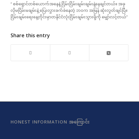
“ စစ်ရှောင်တစ်ယောက်အနေနဲ့ ငြိမ်းငြိမ်းချမ်းချမ်းနဲ့နေချင်တယ်။ အခု
လိုမငြိမ်းမချမ်းနဲ့ ပြေးလွှားခက်ခဲနေတဲ့ ဘဝက အမြန် ဆုံးလွတ်ချင်ပြီ။
ငြိမ်းချမ်းရေးနေ့တိုင်းမှာတနိုင်ငံလုံးငြိမ်းချမ်းသွားဖို့ကို မျှော်လင့်တယ်”
Share this entry
HONEST INFORMATION အကြောင်း