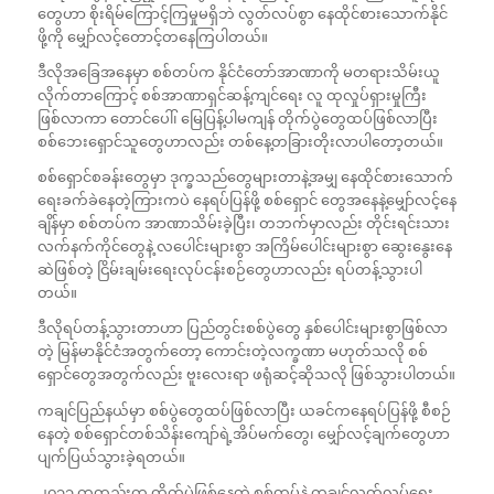
တွေဟာ စိုးရိမ်ကြောင့်ကြမှုမရှိဘဲ လွတ်လပ်စွာ နေထိုင်စားသောက်နိုင်
ဖို့ကို မျှော်လင့်တောင့်တနေကြပါတယ်။
ဒီလိုအခြေအနေမှာ စစ်တပ်က နိုင်ငံတော်အာဏာကို မတရားသိမ်းယူ
လိုက်တာကြောင့် စစ်အာဏာရှင်ဆန့်ကျင်ရေး လူ ထုလှုပ်ရှားမှုကြီး
ဖြစ်လာကာ တောင်ပေါ်၊ မြေပြန့်ပါမကျန် တိုက်ပွဲတွေထပ်ဖြစ်လာပြီး
စစ်ဘေးရှောင်သူတွေဟာလည်း တစ်နေ့တခြားတိုးလာပါတော့တယ်။
စစ်ရှောင်စခန်းတွေမှာ ဒုက္ခသည်တွေများတာနဲ့အမျှ နေထိုင်စားသောက်
ရေးခက်ခဲနေတဲ့ကြားကပဲ နေရပ်ပြန်ဖို့ စစ်ရှောင် တွေအနေနဲ့မျှော်လင့်နေ
ချိန်မှာ စစ်တပ်က အာဏာသိမ်းခဲ့ပြီး၊ တဘက်မှာလည်း တိုင်းရင်းသား
လက်နက်ကိုင်တွေနဲ့ လပေါင်းများစွာ အကြိမ်ပေါင်းများစွာ ဆွေးနွေးနေ
ဆဲဖြစ်တဲ့ ငြိမ်းချမ်းရေးလုပ်ငန်းစဉ်တွေဟာလည်း ရပ်တန့်သွားပါ
တယ်။
ဒီလိုရပ်တန့်သွားတာဟာ ပြည်တွင်းစစ်ပွဲတွေ နှစ်ပေါင်းများစွာဖြစ်လာ
တဲ့ မြန်မာနိုင်ငံအတွက်တော့ ကောင်းတဲ့လက္ခဏာ မဟုတ်သလို စစ်
ရှောင်တွေအတွက်လည်း ဗူးလေးရာ ဖရုံဆင့်ဆိုသလို ဖြစ်သွားပါတယ်။
ကချင်ပြည်နယ်မှာ စစ်ပွဲတွေထပ်ဖြစ်လာပြီး ယခင်ကနေရပ်ပြန်ဖို့ စီစဉ်
နေတဲ့ စစ်ရှောင်တစ်သိန်းကျော်ရဲ့အိပ်မက်တွေ၊ မျှော်လင့်ချက်တွေဟာ
ပျက်ပြယ်သွားခဲ့ရတယ်။
၂၀၁၁ ကတည်းက တိုက်ပွဲဖြစ်နေတဲ့ စစ်တပ်နဲ့ ကချင်လွတ်လပ်ရေး