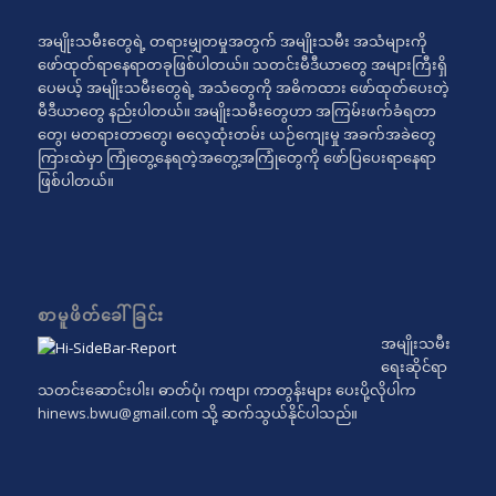
အမျိုးသမီးတွေရဲ့ တရားမျှတမှုအတွက် အမျိုးသမီး အသံများကို
ဖော်ထုတ်ရာနေရာတခုဖြစ်ပါတယ်။ သတင်းမီဒီယာတွေ အများကြီးရှိ
ပေမယ့် အမျိုးသမီးတွေရဲ့ အသံတွေကို အဓိကထား ဖော်ထုတ်ပေးတဲ့
မီဒီယာတွေ နည်းပါတယ်။ အမျိုးသမီးတွေဟာ အကြမ်းဖက်ခံရတာ
တွေ၊ မတရားတာတွေ၊ ဓလေ့ထုံးတမ်း ယဉ်ကျေးမှု အခက်အခဲတွေ
ကြားထဲမှာ ကြုံတွေ့နေရတဲ့အတွေ့အကြုံတွေကို ဖော်ပြပေးရာနေရာ
ဖြစ်ပါတယ်။
စာမူဖိတ်ခေါ်ခြင်း
အမျိုးသမီး
ရေးဆိုင်ရာ
သတင်းဆောင်းပါး၊ ဓာတ်ပုံ၊ ကဗျာ၊ ကာတွန်းများ ပေးပို့လိုပါက
hinews.bwu@gmail.com
သို့ ဆက်သွယ်နိုင်ပါသည်။