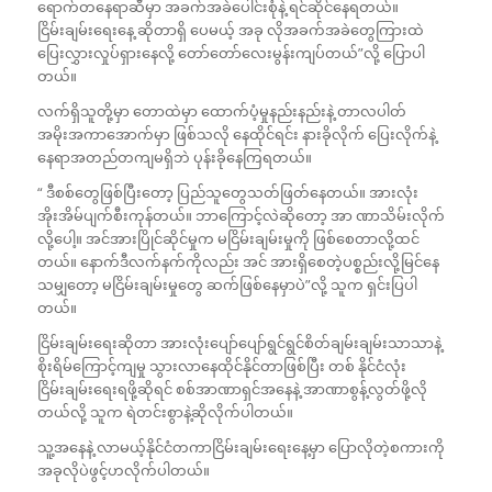
ရောက်တနေရာဆီမှာ အခက်အခဲပေါင်းစုံနဲ့ ရင်ဆိုင်နေရတယ်။
ငြိမ်းချမ်းရေးနေ့ ဆိုတာရှိ ပေမယ့် အခု လိုအခက်အခဲတွေကြားထဲ
ပြေးလွှားလှုပ်ရှားနေလို့ တော်တော်လေးမွန်းကျပ်တယ်”လို့ ပြောပါ
တယ်။
လက်ရှိသူတို့မှာ တောထဲမှာ ထောက်ပံ့မှုနည်းနည်းနဲ့ တာလပါတ်
အမိုးအကာအောက်မှာ ဖြစ်သလို နေထိုင်ရင်း နားခိုလိုက် ပြေးလိုက်နဲ့
နေရာအတည်တကျမရှိဘဲ ပုန်းခိုနေကြရတယ်။
“ ဒီစစ်တွေဖြစ်ပြီးတော့ ပြည်သူတွေသတ်ဖြတ်နေတယ်။ အားလုံး
အိုးအိမ်ပျက်စီးကုန်တယ်။ ဘာကြောင့်လဲဆိုတော့ အာ ဏာသိမ်းလိုက်
လို့ပေါ့။ အင်အားပြိုင်ဆိုင်မှုက မငြိမ်းချမ်းမှုကို ဖြစ်စေတာလို့ထင်
တယ်။ နောက်ဒီလက်နက်ကိုလည်း အင် အားရှိစေတဲ့ပစ္စည်းလို့မြင်နေ
သမျှတော့ မငြိမ်းချမ်းမှုတွေ ဆက်ဖြစ်နေမှာပဲ”လို့ သူက ရှင်းပြပါ
တယ်။
ငြိမ်းချမ်းရေးဆိုတာ အားလုံးပျော်ပျော်ရွင်ရွင်စိတ်ချမ်းချမ်းသာသာနဲ့
စိုးရိမ်ကြောင့်ကျမှု သွားလာနေထိုင်နိုင်တာဖြစ်ပြီး တစ် နိုင်ငံလုံး
ငြိမ်းချမ်းရေးရဖို့ဆိုရင် စစ်အာဏာရှင်အနေနဲ့ အာဏာစွန့်လွတ်ဖို့လို
တယ်လို့ သူက ရဲတင်းစွာနဲ့ဆိုလိုက်ပါတယ်။
သူ့အနေနဲ့ လာမယ့်နိုင်ငံတကာငြိမ်းချမ်းရေးနေ့မှာ ပြောလိုတဲ့စကားကို
အခုလိုပဲဖွင့်ဟလိုက်ပါတယ်။