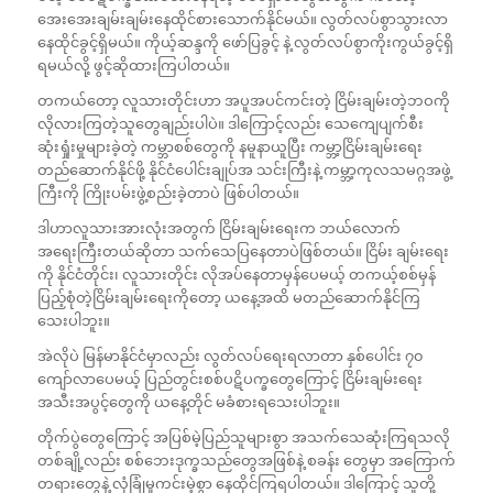
အေးအေးချမ်းချမ်းနေထိုင်စားသောက်နိုင်မယ်။ လွတ်လပ်စွာသွားလာ
နေထိုင်ခွင့်ရှိမယ်။ ကိုယ့်ဆန္ဒကို ဖော်ပြခွင့် နဲ့ လွတ်လပ်စွာကိုးကွယ်ခွင့်ရှိ
ရမယ်လို့ ဖွင့်ဆိုထားကြပါတယ်။
တကယ်တော့ လူသားတိုင်းဟာ အပူအပင်ကင်းတဲ့ ငြိမ်းချမ်းတဲ့ဘဝကို
လိုလားကြတဲ့သူတွေချည်းပါပဲ။ ဒါကြောင့်လည်း သေကျေပျက်စီး
ဆုံးရှုံးမှုများခဲ့တဲ့ ကမ္ဘာစစ်တွေကို နမူနာယူပြီး ကမ္ဘာ့ငြိမ်းချမ်းရေး
တည်ဆောက်နိုင်ဖို့ နိုင်ငံပေါင်းချုပ်အ သင်းကြီးနဲ့ ကမ္ဘာ့ကုလသမဂ္ဂအဖွဲ့
ကြီးကို ကြိုးပမ်းဖွဲ့စည်းခဲ့တာပဲ ဖြစ်ပါတယ်။
ဒါဟာလူသားအားလုံးအတွက် ငြိမ်းချမ်းရေးက ဘယ်လောက်
အရေးကြီးတယ်ဆိုတာ သက်သေပြနေတာပဲဖြစ်တယ်။ ငြိမ်း ချမ်းရေး
ကို နိုင်ငံတိုင်း၊ လူသားတိုင်း လိုအပ်နေတာမှန်ပေမယ့် တကယ့်စစ်မှန်
ပြည့်စုံတဲ့ငြိမ်းချမ်းရေးကိုတော့ ယနေ့အထိ မတည်ဆောက်နိုင်ကြ
သေးပါဘူး။
အဲလိုပဲ မြန်မာနိုင်ငံမှာလည်း လွတ်လပ်ရေးရလာတာ နှစ်ပေါင်း ၇၀
ကျော်လာပေမယ့် ပြည်တွင်းစစ်ပဋိပက္ခတွေကြောင့် ငြိမ်းချမ်းရေး
အသီးအပွင့်တွေကို ယနေ့တိုင် မခံစားရသေးပါဘူး။
တိုက်ပွဲတွေကြောင့် အပြစ်မဲ့ပြည်သူများစွာ အသက်သေဆုံးကြရသလို
တစ်ချို့လည်း စစ်ဘေးဒုက္ခသည်တွေအဖြစ်နဲ့ စခန်း တွေမှာ အကြောက်
တရားတွေနဲ့ လုံခြုံမှုကင်းမဲ့စွာ နေထိုင်ကြရပါတယ်။ ဒါကြောင့် သူတို့