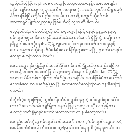
သူဆိုလိုတဲ့ငြိမ်းချမ်းရေးကတော့ ပြည်သူတွေအနေနဲ့ အေးအေးချမ်း
ချမ်း ကျန်းမာရေး၊ လူမူရေး၊ စီးပွားရေးစတဲ့ အားလုံး လွတ်လပ်စွာလုပ်
နိုင်တာဖြစ်ပြီး တိုင်းပြည်အေးချမ်းသာယာဖို့အတွက်ဆိုရင် စစ်
အာဏာရှင်ပြုတ်ကျသွားမှ ဖြစ်မယ်လို့ သူက ဆိုပါတယ်။
ဖာပွန်ခရိုင်မှာ စစ်တပ်ရဲ့တိုက်ခိုက်မှုတွေကြောင့် နေရပ်စွန့်ခွာနေရတဲ့
စစ်ရှောင်စုစုပေါင်းဟာ နှစ်သောင်းသုံးထောင်ကျော် ရှိပြီလို့ အမျိုးသား
ညီညွတ်ရေးအစိုးရ (NUG)ရဲ့ လူသားချင်းစာနာထောက်ထားရေးနှင့်
ဘေးအန္တရာယ်ဆိုင်ရာ စီမံခန့်ခွဲရေး ဝန်ကြီးဌာနက ဧပြီ ၂၄ ရက်၊ စာရင်း
တွေမှာ ဖော်ပြထားပါတယ်။
အလားတူ ချင်းပြည်နယ်တောင်ပိုင်း၊ မင်းတပ်မြို့နယ်မှာလည်း ဧပြီလ
ကစလို့ မင်းတပ်ဒေသခံပြည်သူ့ကာကွယ်ရေးတပ်ဖွဲ့ (Mindat- CDF)နဲ့
အာဏာသိမ်း စစ်တပ်ကြား တိုက်ပွဲတွေ အပြင်းအထန်ဖြစ်ခဲ့တာကြောင့်
ဒေသခံတွေဟာ နေရပ်စွန့်ခွာ ပြီး တောတောင်တွေကြားမှာ ပုန်းခိုနေကြ
ရတယ်။
ဒီတိုက်ပွဲတွေကြောင့် ထွက်ပြေးတိမ်းရှောင်နေရတဲ့ စစ်ရှောင်စုစုပေါင်း
ဟာ သုံးသောင်းဝန်းကျင်ရှိတဲ့အနက် ပြန်သွားသူ တချို့လည်းရှိတာ
ကြောင့် လက်ရှိမှာနှစ်သောင်းလောက်သာ ကျန်ပါတော့တယ်။
အမည်မဖော်လိုတဲ့ စစ်ရှောင်တစ်ယောက်ကတော့“စစ်ရှောင်တွေအနေနဲ့
အရမ်းခက်ခဲတယ်။ မိသားစုတွေနဲ့လည်း တစ်နေရာစီ ခွဲနေရတယ်။ တ