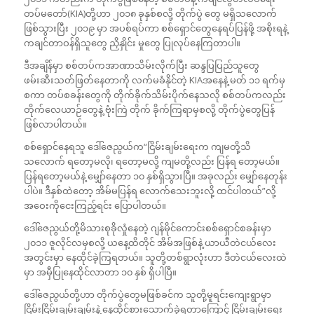
တပ်မတော်(KIA)တို့ဟာ ၂၀၁၈ ခုနှစ်စလို့ တိုက်ပွဲ တွေ မရှိသလောက်
ဖြစ်သွားပြီး ၂၀၁၉ မှာ အပစ်ရပ်ကာ စစ်ရှောင်တွေနေရပ်ပြန်ဖို့ အစိုးရနဲ့
ကချင်တာဝန်ရှိသူတွေ ညှိနှိုင်း မှုတွေ ပြုလုပ်နေကြတာပါ။
ဒီအချိန်မှာ စစ်တပ်ကအာဏာသိမ်းလိုက်ပြီး ဆန္ဒပြပြည်သူတွေ
ဖမ်းဆီးသတ်ဖြတ်နေတာကို လက်မခံနိုင်တဲ့ KIAအနေနဲ့ မတ် ၁၁ ရက်မှ
စကာ တပ်စခန်းတွေကို တိုက်ခိုက်သိမ်းပိုက်နေသလို စစ်တပ်ကလည်း
တိုက်လေယာဉ်တွေနဲ့ ဗုံးကြဲ တိုက် ခိုက်ကြရာမှစလို့ တိုက်ပွဲတွေပြန်
ဖြစ်လာပါတယ်။
စစ်ရှောင်နေရသူ ဒေါ်ဇေညွယ်က“ငြိမ်းချမ်းရေးက ကျမတို့သိ
သလောက် ရတော့မလို၊ ရတော့မလို့ ကျမတို့လည်း ပြန်ရ တော့မယ်။
ပြန်ရတော့မယ်နဲ့ မျှော်နေတာ ၁၀ နှစ်ရှိသွားပြီ။ အခုလည်း မျှော်နေတုန်း
ပါပဲ။ ဒီနှစ်ထဲတော့ အိမ်မပြန်ရ လောက်သေးဘူးလို့ ထင်ပါတယ်”လို့
အဝေးကိုငေးကြည့်ရင်း ပြောပါတယ်။
ဒေါ်ဇေညွယ်တို့မိသားစုခိုလှုံနေတဲ့ ဂျန်မိုင်ကောင်းစစ်ရှောင်စခန်းမှာ
၂၀၁၁ ဇူလိုင်လမှစလို့ ယနေ့ထိတိုင် အိမ်အဖြစ်နဲ့ ယာယီတဲငယ်လေး
အတွင်းမှာ နေထိုင်ခဲ့ကြရတယ်။ သူတို့တစ်ရွာလုံးဟာ ဒီတဲငယ်လေးထဲ
မှာ အမှီပြုနေထိုင်လာတာ ၁၀ နှစ် ရှိပါပြီ။
ဒေါ်ဇေညွယ်တို့ဟာ တိုက်ပွဲတွေမဖြစ်ခင်က သူတို့မူရင်းကျေးရွာမှာ
ငြိမ်းငြိမ်းချမ်းချမ်းနဲ့ နေထိုင်စားသောက်ခဲ့ရတာကြောင့် ငြိမ်းချမ်းရေး