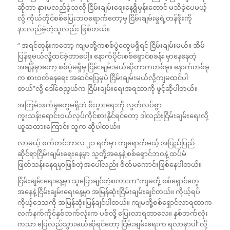
ဆိုတာ နားမလည်ခဲ့သလို ငြိမ်းချမ်းရေးနေ့ရှိမှန်းတောင် မသိခဲ့ပေမယ့်
လို့ ကိုယ်တိုင်စစ်ပြေးဘဝရောက်တော့မှ ငြိမ်းချမ်းမှုရဲ့တန်ဖိုးကို
နားလည်ခဲ့တဲ့သူလည်း ဖြစ်တယ်။
“ အရင်တုန်းကတော့ ကျမတို့ကစစ်ပွဲတွေမရှိရင် ငြိမ်းချမ်းမယ်။ အိမ်
ပြန်ရမယ်လို့ထင်ခဲ့တာပေါ့။ နောက်ပိုင်းစစ်ရှောင်စခန်း မှာနေနေတဲ့
အချိန်မှာတော့ စစ်ပွဲမရှိမှ ငြိမ်းချမ်းမယ်ဆိုတာကတစ်ခု။ နောက်တစ်ခု
က စားဝတ်နေရေး အဆင်ပြေမှပဲ ငြိမ်းချမ်းမယ်လို့ကျမထင်ပါ
တယ်”လို့ ဒေါ်ဇေညွယ်က ငြိမ်းချမ်းရေးအရသာကို ဖွင့်ဆိုပါတယ်။
အကြမ်းဖက်မှုတွေမရှိဘဲ စီးပွားရေးကို လွတ်လပ်စွာ
ကူးသန်းရောင်းဝယ်လုပ်ကိုင်စားနိုင်ရင်တော့ ဒါလည်းငြိမ်းချမ်းရေးလို့
ယူဆထားကြောင်း သူက ဆိုပါတယ်။
လာမယ့် စက်တင်ဘာလ ၂၁ ရက်မှာ ကျရောက်မယ့် အပြည်ပြည်
ဆိုင်ရာငြိမ်းချမ်းရေးနေ့မှာ သူတို့အနေနဲ့ စစ်ရှောင်ဘဝနဲ့ ထပ်မံ
ဖြတ်သန်းနေရမှာဖြစ်တဲ့အပေါ်လည်း စိတ်မကောင်းဖြစ်နေပါတယ်။
ငြိမ်းချမ်းရေးနေ့မှာ သူပြောချင်တဲ့စကားက“ကျမတို့ စစ်ရှောင်တွေ
အနေနဲ့ ငြိမ်းချမ်းရေးနေ့မှာ အမြန်ဆုံးငြိမ်းချမ်းချင်တယ်။ ကိုယ့်ရပ်
ကိုယ့်ဒေသကို အမြန်ဆုံးပြန်ချင်ပါတယ်။ ကျမတို့စစ်ရှောင်လာရတာက
လက်နက်ကိုင်နှစ်ဘက်လုံးက ပစ်လို့ ပြေးလာရတာလေ။ နှစ်ဘက်လုံး
ကသာ ပြေလည်သွားမယ်ဆိုရင်တော့ ငြိမ်းချမ်းရေးက ရလာမှာပါ”လို့