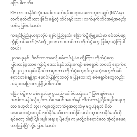
ပြောပါတယ်။
KIA ဟာ တနိုင်ငံလုံးအပစ်အခတ်ရပ်စဲရေးသဘောတူစာချုပ် (NCA)မှာ
လက်မှတ်ထိုးထားခြင်းမရှိတဲ့ တိုင်းရင်းသား လက်နက်ကိုင်အဖွဲ့အစည်း
တစ်ခုဖြစ်ပါတယ်။
ကချင်ပြည်နယ်မှာလိုပဲ ရခိုင်ပြည်နယ်၊ မြောက်ဦးမြို့နယ်မှာ စစ်တပ်နဲ့ရ
က္ခိုင့်တပ်တော်(AA)တို့ ၂၀၁၈ က စတင်ကာ တိုက်ပွဲတွေ ဖြစ်ပွားခဲ့ကြပါ
တယ်။
၂၀၁၈ ခုနှစ်၊ ဒီဇင်ဘာကစလို့ စစ်တပ်နဲ့ AA တို့ကြား တိုက်ပွဲတွေ
ပြင်းထန်ခဲ့တာကြောင့် ဒေသခံနှစ်သိန်းကျော် စစ်ရှောင် ဘဝကို ရောက်ရ
ပြီး ၂၀၂၀ ခုနှစ်၊ နိုဝင်ဘာမှစကာ တိုက်ပွဲတွေရပ်သွားတဲ့အတွက် စစ်
ရှောင်တစ်ချို့မှာ နေရပ်ပြန်ကြသလို မပြန်သေးတဲ့ စစ်ရှောင်တွေလည်း
အများအပြားကျန်ရှိခဲ့ပါတယ်။
မြောက်ဦးက စစ်ရှောင်ဒုက္ခသည် ဒေါ်ခင်သန်းက “ ငြိမ်းချမ်းရေး
အစစ်အမှန်ပဲလိုချင်တယ်။ အပစ်အခတ်ရပ်လိုက်တာနဲ့ ငြိမ်းချမ်းရေးရ
တာ မဟုတ်ပါဘူး။ ကျမတို့ဘာကိစ္စအတွက်မှ မပူပန်ရဘဲ စိတ်
အေးအေးနဲ့ အလုပ်လုပ်နိုင်မယ်။ စာသင်နိုင် မယ်။သွားလာနိုင်မယ်ဆို
ရင်တော့ ဒါဆိုငြိမ်းချမ်းရေးရပြီပေါ့။ ကျမတို့စစ်ရှောင်တွေ အဲ့လိုမနေရ
တာကြာပြီ”လို့ပြောပါတယ်။