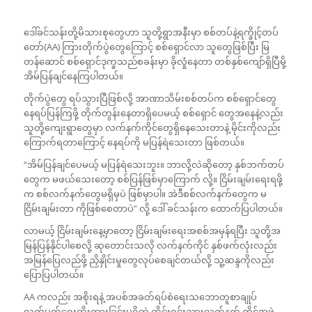
ဒေါ်ခင်သန်းတို့မိသားစုတွေဟာ သူတို့ရွာအနီးမှာ စစ်တပ်နဲ့ရက္ခိုင့်တပ်
တော်(AA) ကြားတိုက်ပွဲတွေကြောင့် စစ်ရှောင်လာ သူတွေဖြစ်ပြီး မြ
တန်ဆောင် စစ်ရှောင်ဒုက္ခသည်စခန်းမှာ ခိုလှုံနေတာ တစ်နှစ်ကျော်ရှိပြီမို့
အိမ်ပြန်ချင်နေကြပါတယ်။
တိုက်ပွဲတွေ ရပ်သွားပြီဖြစ်လို့ အာဏာသိမ်းစစ်တပ်က စစ်ရှောင်တွေ
နေရပ်ပြန်ကြဖို့ တိုက်တွန်းနေတာရှိပေမယ့် စစ်ရှောင် တွေအနေနဲ့လည်း
သူတို့ကျေးရွာတွေမှာ လက်နက်ကိုင်တွေရှိနေသေးတာနဲ့ မိုင်းကိုလည်း
ကြောက်ရတာကြောင့် နေရပ်ကို မပြန်ရဲသေးတာ ဖြစ်တယ်။
“အိမ်ပြန်ချင်ပေမယ့် မပြန်ရဲသေးဘူး။ ဘာလို့လဲဆိုတော့ နှစ်ဘက်တပ်
တွေက မဖယ်သေးတော့ စစ်ပြန်ဖြစ်မှာကြောက် လို့။ ငြိမ်းချမ်းရေးရဖို့
က စစ်လက်နက်တွေမရှိမှပဲ ဖြစ်မှာပါ။ အဲဒီစစ်လက်နက်တွေက မ
ငြိမ်းချမ်းတာ ကိုဖြစ်စေတာပဲ” လို့ ဒေါ် ခင်သန်းက ထောက်ပြပါတယ်။
လာမယ့် ငြိမ်းချမ်းနေ့မှာတော့ ငြိမ်းချမ်းရေးအစစ်အမှန်ရပြီး သူတို့အ
မြန်ပြန်နိုင်ပါစေလို့ ဆုတောင်းသလို လက်နက်ကိုင် နှစ်ဖက်လုံးလည်း
အမြန်ပြေလည်ဖို့ ညှိနှိုင်းမှုတွေလုပ်စေချင်တယ်လို့ သူ့ဆန္ဒကိုလည်း
ပြောပြပါတယ်။
AA ကလည်း အစိုးရနဲ့ အပစ်အခတ်ရပ်စဲရေးသဘောတူစာချုပ်
လက်မှတ်ရေးထိုးထားခြင်းမရှိတဲ့ တိုင်းရင်းသားလက်နက် ကိုင်အဖွဲ့