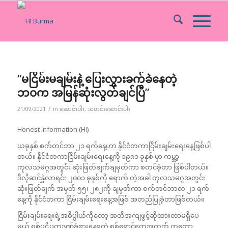
“မငြိမ်းမချမ်းနဲ့ ပြေးလွှားခက်ခဲနေတဲ့
ဘဝက အမြန်ဆုံးလွတ်ချင်ပြီ”
/
21/09/2021
in
ဆောင်းပါး
,
သတင်းဆောင်းပါး
Honest Information (HI)
ယခုနှစ် စက်တင်ဘာ ၂၁ ရက်နေ့ဟာ နိုင်ငံတကာငြိမ်းချမ်းရေးနေ့ဖြစ်ပါ
တယ်။ နိုင်ငံတကာငြိမ်းချမ်းရေးနေ့ကို ၁၉၈၁ ခုနှစ် မှာ ကမ္ဘာ့
ကုလသမဂ္ဂအတွင်း ဆုံးဖြတ်ချက်ချမှတ်ကာ စတင်ခဲ့တာ ဖြစ်ပါတယ်။
ဒီလိုဆင်နွှဲလာရင်း ၂၀၀၁ ခုနှစ်ကို ရောက် တဲ့အခါ ကုလသမဂ္ဂအတွင်း
ဆုံးဖြတ်ချက် အမှတ် ၅၅၊ ၂၈၂ကို ချမှတ်ကာ စက်တင်ဘာလ ၂၁ ရက်
နေ့ကို နိုင်ငံတကာ ငြိမ်းချမ်းရေးနေ့အဖြစ် အတည်ပြုခဲ့တာဖြစ်တယ်။
ငြိမ်းချမ်းရေးရဲ့အဓိပ္ပါယ်ကိုတော့ အတိအကျဖွင့်ဆိုထားတာမရှိပေ
မယ့် စစ်ပဋိပက္ခဒဏ်ခံစားနေရတဲ့ စစ်ရှောင်တွေအတွက် ကတော့