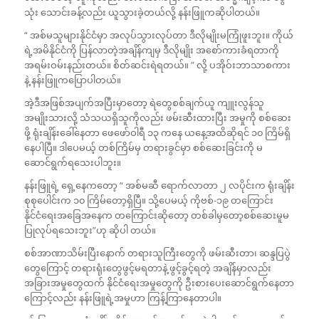
သုံး သောင်းခန့်လည်း ယူသွားခဲ့တယ်လို့ နန်းဖြူကဆိုပါတယ်။
“ အစ်မသူများနိုင်ငံမှာ အလုပ်သွားလုပ်တာ ဒီလိုမျိုးမကြုံဖူးဘူး။ ကိုယ်
ရဲ့အမိနိုင်ငံကို ပြန်လာတဲ့အချိန်ကျမှ ဒီလိုမျိုး အစော်ကားခံရတာကို
အရမ်းဝမ်းနည်းတယ်။ စိတ်ဆင်းရဲရတယ်။ ” လို့ ပအိုဝ်းဘာသာစကား
နဲ့ နန်းဖြူကပြောပါတယ်။
အဲ့ဒီအဖြစ်အပျက်အပြီးမှာတော့ ရဲတွေစစ်ချက်ယူ ကျူးလွန်သူ
အမျိုးသားလို့ သံသယရှိသူကိုလည်း ဖမ်းဆီးထားပြီး အမှုကို စစ်ဆေး
ဖို့ ရုံးချိန်းခေါ်နေတာ ဖေဖော်ဝါရီ ၁၃ ကနေ ယနေ့အထိဆိုရင် ၁၀ ကြိမ်ရှိ
နေပါပြီ။ ဒါပေမယ့် တစ်ကြိမ်မှ တရားခွင်မှာ စစ်ဆေးခြင်းကို မ
ဆောင်ရွက်ရသေးပါဘူး။
နန်းဖြူရဲ့ ရှေ့နေကတော့ “ အစ်မဆီ ရောက်လာတာ ၂ လပိုင်းက ရုံးချိန်း
စုစုပေါင်းက ၁၀ ကြိမ်တော့ရှိပြီ။ သို့ပေမယ့် ကိုဗစ်-၁၉ တကြောင်း
နိုင်ငံရေးအခြေအနေက တကြောင်းဆိုတော့ တစ်ခါမှတော့စစ်ဆေးမူမ
ပြုလုပ်ရသေးဘူး”ဟု ဆိုပါ တယ်။
စစ်အာဏာသိမ်းပြီးနောက် တရားသူကြီးတွေကို ဖမ်းဆီးတာ၊ ဆန္ဒပြပွဲ
တွေကြောင့် တရားရုံးတွေဖွင့်မရတာနဲ့ ဖွင့်ခွင့်ရတဲ့ အချိန်မှာလည်း
အခြားအမှုတွေထက် နိုင်ငံရေးအမှုတွေကို ဦးစားပေးဆောင်ရွက်နေတာ
ကြောင့်လည်း နန်းဖြူရဲ့အမှုဟာ ကြန့်ကြာနေတာပါ။