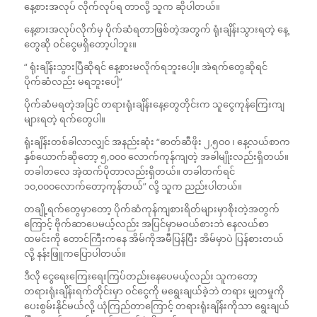
နေ့စားအလုပ် လိုက်လုပ်ရ တာလို့ သူက ဆိုပါတယ်။
နေ့စားအလုပ်လိုက်မှ ပိုက်ဆံရတာဖြစ်တဲ့အတွက် ရုံးချိန်းသွားရတဲ့ နေ့
တွေဆို ဝင်ငွေမရှိတော့ပါဘူး။
“ ရုံးချိန်းသွားပြီဆိုရင် နေ့စားမလိုက်ရဘူးပေါ့။ အဲရက်တွေဆိုရင်
ပိုက်ဆံလည်း မရဘူးပေါ့”
ပိုက်ဆံမရတဲ့အပြင် တရားရုံးချိန်းနေ့တွေတိုင်းက သူငွေကုန်ကြေးကျ
များရတဲ့ ရက်တွေပါ။
ရုံးချိန်းတစ်ခါလာလျှင် အနည်းဆုံး “ဓာတ်ဆီဖိုး ၂,၅၀၀ ၊ နေ့လယ်စာက
နှစ်‌ယောက်ဆိုတော့ ၅,၀၀၀ လောက်ကုန်ကျတဲ့ အခါမျိုးလည်းရှိတယ်။
တခါတလေ အဲ့ထက်ပိုတာလည်းရှိတယ်။ တခါတက်ရင်
၁၀,၀၀၀လောက်တော့ကုန်တယ်” လို့ သူက ညည်းပါတယ်။
တချို့ရက်တွေမှာတော့ ပိုက်ဆံကုန်ကျစားရိတ်များမှာစိုးတဲ့အတွက်
ကြောင့် ဗိုက်ဆာပေမယ့်လည်း အပြင်မှာမဝယ်စားဘဲ နေလယ်စာ
ထမင်းကို တောင်ကြီးကနေ အိမ်ကိုအမီပြန်ပြီး အိမ်မှာပဲ ပြန်စားတယ်
လို့ နန်းဖြူကပြောပါတယ်။
ဒီလို ငွေရေးကြေးရေးကြပ်တည်းနေပေမယ့်လည်း သူကတော့
တရားရုံးချိန်းရက်တိုင်းမှာ ဝင်ငွေကို မရွေးချယ်ခဲ့ဘဲ တရား မျှတမှုကို
ပေးစွမ်းနိုင်မယ်လို့ ယုံကြည်တာကြောင့် တရားရုံးချိန်းကိုသာ ရွေးချယ်