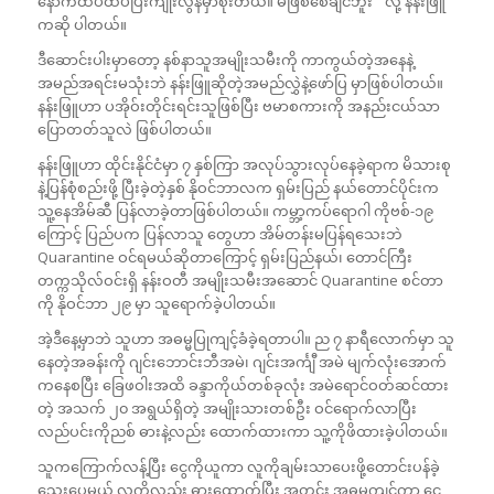
နောက်ထပ်ထပ်ပြီးကျုးလွန်မှာစိုးတယ်။ မဖြစ်စေချင်ဘူး ” လို့ နန်းဖြူ
ကဆို ပါတယ်။
ဒီဆောင်းပါးမှာတော့ နစ်နာသူအမျိုးသမီးကို ကာကွယ်တဲ့အနေနဲ့
အမည်အရင်းမသုံးဘဲ နန်းဖြူဆိုတဲ့အမည်လွှဲနဲ့ဖော်ပြ မှာဖြစ်ပါတယ်။
နန်းဖြူဟာ ပအိုဝ်းတိုင်းရင်းသူဖြစ်ပြီး ဗမာစကားကို အနည်းငယ်သာ
ပြောတတ်သူလဲ ဖြစ်ပါတယ်။
နန်းဖြူဟာ ထိုင်းနိုင်ငံမှာ ၇ နှစ်ကြာ အလုပ်သွားလုပ်နေခဲ့ရာက မိသားစု
နဲ့ပြန်စုံစည်းဖို့ ပြီးခဲ့တဲ့နှစ် နိုဝင်ဘာလက ရှမ်းပြည် နယ်တောင်ပိုင်းက
သူ့နေအိမ်ဆီ ပြန်လာခဲ့တာဖြစ်ပါတယ်။ ကမ္ဘာ့ကပ်ရောဂါ ကိုဗစ်-၁၉
ကြောင့် ပြည်ပက ပြန်လာသူ တွေဟာ အိမ်တန်းမပြန်ရသေးဘဲ
Quarantine ဝင်ရမယ်ဆိုတာကြောင့် ရှမ်းပြည်နယ်၊ တောင်ကြီး
တက္ကသိုလ်ဝင်းရှိ နန်းဝတီ အမျိုးသမီးအဆောင် Quarantine စင်တာ
ကို နိုဝင်ဘာ ၂၉ မှာ သူရောက်ခဲ့ပါတယ်။
အဲ့ဒီနေ့မှာဘဲ သူဟာ အဓမ္မပြုကျင့်ခံခဲ့ရတာပါ။ ည ၇ နာရီလောက်မှာ သူ
နေတဲ့အခန်းကို ဂျင်းဘောင်းဘီအမဲ၊ ဂျင်းအင်္ကျီ အမဲ မျက်လုံးအောက်
ကနေစပြီး ခြေဖဝါးအထိ ခန္ဒာကိုယ်တစ်ခုလုံး အမဲရောင်ဝတ်ဆင်ထား
တဲ့ အသက် ၂၀ အရွယ်ရှိတဲ့ အမျိုးသားတစ်ဦး ဝင်ရောက်လာပြီး
လည်ပင်းကိုညစ် ဓားနဲ့လည်း ထောက်ထားကာ သူ့ကိုဖိထားခဲ့ပါတယ်။
သူကကြောက်လန့်ပြီး ငွေကိုယူကာ လူကိုချမ်းသာပေးဖို့တောင်းပန်ခဲ့
သေးပေမယ့် လူကိုလည်း ဓားထောက်ပြီး အတင်း အဓမ္မကျင့်ကာ ငွေ