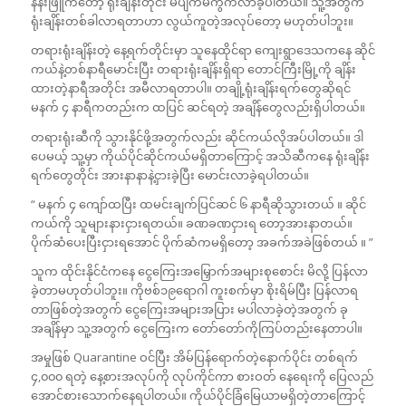
နန်းဖြူကတော့ ရုံးချိန်းတိုင်း မပျက်မကွက်လာခဲ့ပါတယ်။ သူ့အတွက်
ရုံးချိန်းတစ်ခါလာရတာဟာ လွယ်ကူတဲ့အလုပ်တော့ မဟုတ်ပါဘူး။
တရားရုံးချိန်းတဲ့ နေ့ရက်တိုင်းမှာ သူနေထိုင်ရာ ကျေးရွာဒေသကနေ ဆိုင်
ကယ်နဲ့တစ်နာရီမောင်းပြီး တရားရုံးချိန်းရှိရာ တောင်ကြီးမြို့ကို ချိန်း
ထားတဲ့နာရီအတိုင်း အမီလာရတာပါ။ တချို့ရုံးချိန်းရက်တွေဆိုရင်
မနက် ၄ နာရီကတည်းက ထပြင် ဆင်ရတဲ့ အချိန်တွေလည်းရှိပါတယ်။
တရားရုံးဆီကို သွားနိုင်ဖို့အတွက်လည်း ဆိုင်ကယ်လိုအပ်ပါတယ်။ ဒါ
ပေမယ့် သူ့မှာ ကိုယ်ပိုင်ဆိုင်ကယ်မရှိတာကြောင့် အသိဆီကနေ ရုံးချိန်း
ရက်တွေတိုင်း အားနာနာနဲ့ငှားခဲ့ပြီး မောင်းလာခဲ့ရပါတယ်။
“ မနက် ၄ ကျော်ထပြီး ထမင်းချက်ပြင်ဆင် ၆ နာရီဆိုသွားတယ် ။ ဆိုင်
ကယ်ကို သူများနားငှားရတယ်။ ခဏခဏငှားရ တော့အားနာတယ်။
ပိုက်ဆံပေးပြီးငှားရအောင် ပိုက်ဆံကမရှိတော့ အခက်အခဲဖြစ်တယ် ။ ”
သူက ထိုင်းနိုင်ငံကနေ ငွေကြေးအမြှောက်အများစုစောင်း မိလို့ ပြန်လာ
ခဲ့တာမဟုတ်ပါဘူး။ ကိုဗစ်၁၉ရောဂါ ကူးစက်မှာ စိုးရိမ်ပြီး ပြန်လာရ
တာဖြစ်တဲ့အတွက် ငွေကြေးအများအပြား မပါလာခဲ့တဲ့အတွက် ခု
အချိန်မှာ သူ့အတွက် ငွေကြေးက တော်တော်ကိုကြပ်တည်းနေတာပါ။
အမှုဖြစ် Quarantine ဝင်ပြီး အိမ်ပြန်ရောက်တဲ့နောက်ပိုင်း တစ်ရက်
၄,၀၀၀ ရတဲ့ နေ့စားအလုပ်ကို လုပ်ကိုင်ကာ စားဝတ် နေရေးကို ပြေလည်
အောင်စားသောက်နေရပါတယ်။ ကိုယ်ပိုင်ခြံမြေယာမရှိတဲ့တာကြောင့်