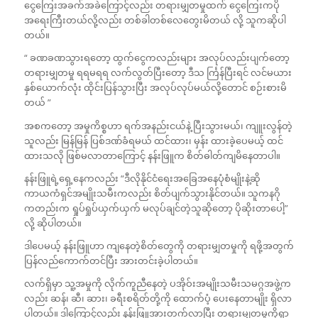
ငွေကြေးအခက်အခဲကြောင့်လည်း တရားမျှတမှုထက် ငွေကြေးကပို
အရေးကြီးတယ်လို့လည်း တစ်ခါတစ်လေတွေးမိတယ် လို့ သူကဆိုပါ
တယ်။
“ ခဏခဏသွားရတော့ ထွက်ငွေကလည်းများ အလုပ်လည်းပျက်တော့
တရားမျှတမှု ရရမရရ လက်လွတ်ပြီးတော့ ဒီသ င်္ကြန်ပြီးရင် လင်မယား
နှစ်ယောက်လုံး ထိုင်းပြန်သွားပြီး အလုပ်လုပ်မယ်လို့တောင် စဉ်းစားမိ
တယ် ”
အစကတော့ အမှုကိစ္စဟာ ရက်အနည်းငယ်နဲ့ ပြီးသွားမယ်၊ ကျူးလွန်တဲ့
သူလည်း မြန်မြန် ပြစ်ဒဏ်ခံရမယ် ထင်ထား၊ မှန်း ထားခဲ့ပေမယ့် ထင်
ထားသလို ဖြစ်မလာတာကြောင့် နန်းဖြူက စိတ်ဓါတ်ကျမိနေတာပါ။
နန်းဖြူရဲ့ရှေ့နေကလည်း “ဒီလိုနိုင်ငံရေးအခြေအနေပုံစံမျိုးနဲ့ဆို
ကာယကံရှင်အမျိုးသမီးကလည်း စိတ်ပျက်သွားနိုင်တယ်။ သူကနဂို
ကတည်းက ရှုပ်ရှုပ်ယှက်ယှက် မလုပ်ချင်တဲ့သူဆိုတော့ ပိုဆိုးတာပေါ့”
လို့ ဆိုပါတယ်။
ဒါပေမယ့် နန်းဖြူဟာ ကျနေတဲ့စိတ်တွေကို တရားမျှတမှုကို ရဖို့အတွက်
ပြန်လည်ကောက်တင်ပြီး အားတင်းခဲ့ပါတယ်။
လက်ရှိမှာ သူ့အမှုကို လိုက်ကူညီနေတဲ့ ပအိုဝ်းအမျိုးသမီးသမဂ္ဂအဖွဲ့က
လည်း ဆန်၊ ဆီ၊ ဆား၊ ခရီးစရိတ်တို့ကို ထောက်ပံ့ ပေးနေတာမျိုး ရှိလာ
ပါတယ်။ ဒါကြောင့်လည်း နန်းဖြူအားတက်လာပြီး တရားမျှတမှုကိုရှာ