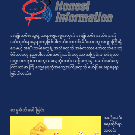
အမျိုးသမီးတွေရဲ့ တရားမျှတမှုအတွက် အမျိုးသမီး အသံများကို
ဖော်ထုတ်ရာနေရာတခုဖြစ်ပါတယ်။ သတင်းမီဒီယာတွေ အများကြီးရှိ
ပေမယ့် အမျိုးသမီးတွေရဲ့ အသံတွေကို အဓိကထား ဖော်ထုတ်ပေးတဲ့
မီဒီယာတွေ နည်းပါတယ်။ အမျိုးသမီးတွေဟာ အကြမ်းဖက်ခံရတာ
တွေ၊ မတရားတာတွေ၊ ဓလေ့ထုံးတမ်း ယဉ်ကျေးမှု အခက်အခဲတွေ
ကြားထဲမှာ ကြုံတွေ့နေရတဲ့အတွေ့အကြုံတွေကို ဖော်ပြပေးရာနေရာ
ဖြစ်ပါတယ်။
စာမူဖိတ်ခေါ်ခြင်း
အမျိုးသမီး
ရေးဆိုင်ရာ
သတင်း