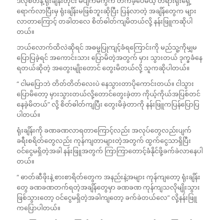
ဒီလိုစိတ်နဲ့ ရုံးချိန်းတိုင်း မပျက်မကွက် တက်ခဲ့ပေမယ့် တရားရုံးရှေ့
ရောက်လာပြီးမှ ရုံးချိန်းမဖြစ်ဘူးဆိုပြီး ပြန်လာတဲ့ အချိန်တွေက များ
လာတာကြောင့် တခါတလေ စိတ်ဓါတ်ကျမိတယ်လို့ နန်းဖြူကဆိုပါ
တယ်။
ဘယ်လောက်ထိလဲဆိုရင် အဓမ္မပြုကျင့်ခံရကြောင်းကို မည်သူ့ကိုမျှမ
ပြောပြခဲ့ရင် အကောင်းသား ပြောမိတဲ့အတွက် မှား သွားတယ် ဒုက္ခခံနေ
ရတယ်ဆိုတဲ့ အတွေးမျိုးတောင် တွေးမိတယ်လို့ သူကဆိုပါတယ်။
“ ငါမပြောဘဲ တိတ်တိတ်လေးပဲ နေသွားတာပိုကောင်းတယ်။ ငါသွား
ပြောမိတော့ မှားသွားတယ်လို့တောင်တွေးခဲ့တာ ကိုယ့်ကိုယ်အပြစ်တင်
နေခဲ့မိတယ်” လို့ စိတ်ဓါတ်ကျပြီး တွေးမိခဲ့တာကို နန်းဖြူကပြန်ပြောပြ
ပါတယ်။
ရုံးချိန်းကို ခဏခဏလာရတာကြောင့်လည်း အလုပ်တွေလည်းပျက်
ခရီးစရိတ်တွေလည်း ကုန်ကျတာများတဲ့အတွက် ထွက်ငွေသာရှိပြီး
ဝင်ငွေမရှိတဲ့အခါ နန်းဖြူအတွက် ကြာကြာတောင့်ခံနိုင်ဖို့ခက်ခဲလာနေပါ
တယ်။
“ ဓာတ်ဆီဖိုးနဲ့ စားစာရိတ်တွေက အနည်းနဲ့အများ ကုန်ကျတော့ ရုံးချိန်း
တွေ ခဏခဏတက်ရတဲ့အချိန်တွေမှာ ခဏခဏ ကုန်ကျသလိုမျိုးသွား
ဖြစ်သွားတော့ ဝင်ငွေမရှိတဲ့အခါကျတော့ ခက်ခဲတယ်လေ” လို့နန်းဖြူ
ကပြောပါတယ်။