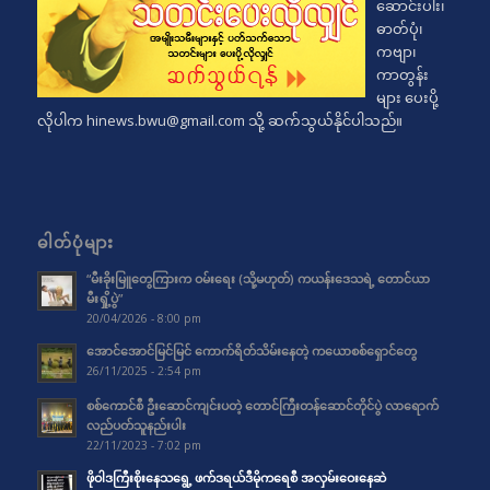
ဆောင်းပါး၊
ဓာတ်ပုံ၊
ကဗျာ၊
ကာတွန်း
များ ပေးပို့
လိုပါက
hinews.bwu@gmail.com
သို့ ဆက်သွယ်နိုင်ပါသည်။
ဓါတ်ပုံများ
“မီးခိုးမြူတွေကြားက ဝမ်းရေး (သို့မဟုတ်) ကယန်းဒေသရဲ့ တောင်ယာ
မီးရှို့ပွဲ”
20/04/2026 - 8:00 pm
အောင်အောင်မြင်မြင် ကောက်ရိတ်သိမ်းနေတဲ့ ကယောစစ်ရှောင်တွေ
26/11/2025 - 2:54 pm
စစ်ကောင်စီ ဦးဆောင်ကျင်းပတဲ့ တောင်ကြီးတန်ဆောင်တိုင်ပွဲ လာရောက်
လည်ပတ်သူနည်းပါး
22/11/2023 - 7:02 pm
ဖိုဝါဒကြီးစိုးနေသရွေ့ ဖက်ဒရယ်ဒီမိုကရေစီ အလှမ်းဝေးနေဆဲ