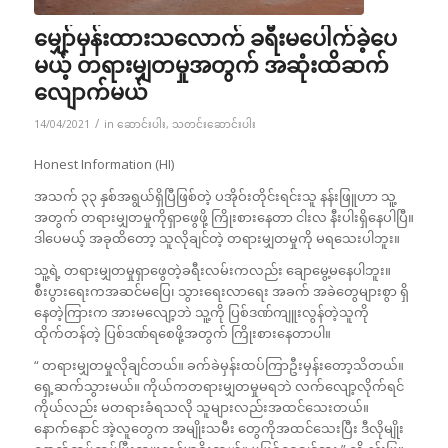
မျှော်မှန်းထားသလောက် ခရီးမပေါက်ခဲ့ပေ
မယ့် တရားမျှတမှုအတွက် အဆုံးထိဆက်
လျောက်မယ်
/
14/04/2021
in
ဆောင်းပါး
,
သတင်းဆောင်းပါး
Honest Information (HI)
အသက် ၃၃ နှစ်အရွယ်ရှိပြီဖြစ်တဲ့ ပအိုဝ်းတိုင်းရင်းသူ နန်းဖြူဟာ သူ့
အတွက် တရားမျှတမှုကိုရှာဖွေဖို့ ကြိုးစားနေတာ ငါးလ နီးပါးရှိနေပါပြီ။
ဒါပေမယ့် အခုထိတော့ သူလိုချင်တဲ့ တရားမျှတမှုကို မရသေးပါဘူး။
သူ့ရဲ့ တရားမျှတမှုရှာဖွေတဲ့ခရီးလမ်းကလည်း ချောမွေ့မနေပါဘူး။
စီးပွားရေးကအဆင်မပြေ၊ သွားရေးလာရေး အခက် အခဲတွေများစွာ ရှိ
နေတဲ့ကြားက အားမလျော့ဘဲ သူ့ကို ပြစ်ဒဏ်ကျူးလွန်တဲ့သူကို
ထိုက်တန်တဲ့ ပြစ်ဒဏ်ရစေဖို့အတွက် ကြိုးစားနေတာပါ။
“ တရားမျှတမှုလိုချင်တယ်။ ခက်ခဲမှန်းထပ်ကြာဦးမှန်းတော့သိတယ်။
ရှေ့ဆက်သွားမယ်။ ကိုယ်ကတရားမျှတမှုမရဘဲ လက်လျော့လိုက်ရင်
ကိုယ်လည်း မတရားခံရသလို သူများလည်းအထင်သေးတယ်။
နောက်နောင် အဲ့လူတွေက အမျိုးသမီး တွေကိုအထင်သေးပြီး ဒီလိုမျိုး