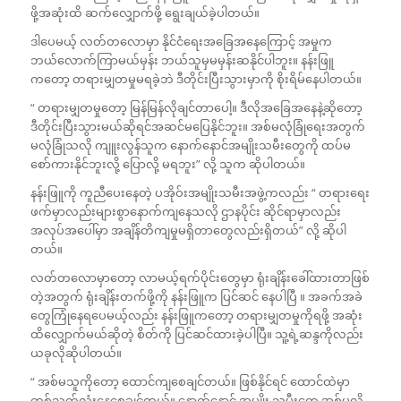
ဖို့အဆုံးထိ ဆက်လျှောက်ဖို့ ရွေးချယ်ခဲ့ပါတယ်။
ဒါပေမယ့် လတ်တလောမှာ နိုင်ငံရေးအခြေအနေကြောင့် အမှုက
ဘယ်လောက်ကြာမယ်မှန်း ဘယ်သူမှမမှန်းဆနိုင်ပါဘူး။ နန်းဖြူ
ကတော့ တရားမျှတမှုမရခဲ့ဘဲ ဒီတိုင်းပြီးသွားမှာကို စိုးရိမ်နေပါတယ်။
“ တရားမျှတမှုတော့ မြန်မြန်လိုချင်တာပေါ့။ ဒီလိုအခြေအနေနဲ့ဆိုတော့
ဒီတိုင်းပြီးသွားမယ်ဆိုရင်အဆင်မပြေနိုင်ဘူး။ အစ်မလုံခြုံရေးအတွက်
မလုံခြုံသလို ကျူးလွန်သူက နောက်နောင်အမျိုးသမီးတွေကို ထပ်မ
စော်ကားနိုင်ဘူးလို့ ပြောလို့ မရဘူး” လို့ သူက ဆိုပါတယ်။
နန်းဖြူကို ကူညီပေးနေတဲ့ ပအိုဝ်းအမျိုးသမီးအဖွဲ့ကလည်း “ တရားရေး
ဖက်မှာလည်းများစွာနောက်ကျနေသလို ဌာနပိုင်း ဆိုင်ရာမှာလည်း
အလုပ်အပေါ်မှာ အချိန်တိကျမှုမရှိတာတွေလည်းရှိတယ်” လို့ ဆိုပါ
တယ်။
လတ်တလောမှာတော့ လာမယ့်ရက်ပိုင်းတွေမှာ ရုံးချိန်းခေါ်ထားတာဖြစ်
တဲ့အတွက် ရုံးချိန်းတက်ဖို့ကို နန်းဖြူက ပြင်ဆင် နေပါပြီ ။ အခက်အခဲ
တွေကြုံနေရပေမယ့်လည်း နန်းဖြူကတော့ တရားမျှတမှုကိုရဖို့ အဆုံး
ထိလျှောက်မယ်ဆိုတဲ့ စိတ်ကို ပြင်ဆင်ထားခဲ့ပါပြီ။ သူ့ရဲ့ဆန္ဒကိုလည်း
ယခုလိုဆိုပါတယ်။
“ အစ်မသူကိုတော့ ထောင်ကျစေချင်တယ်။ ‌ဖြစ်နိုင်ရင် ထောင်ထဲမှာ
တစ်သက်လုံးနေစေချင်တယ်။ နောက်နောင် အမျိုး သမီးတွေ အစ်မလို