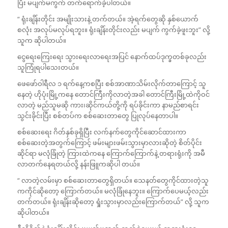
ပြီး မပျက်မကွက် တက်ရောက်ခဲ့ပါတယ်။
“ ရုံးချိန်းတိုင်း အမျိုးသားနဲ့ တက်တယ်။ အဲ့ရက်တွေဆို နှစ်ယောက်
စလုံး အလုပ်မလုပ်ရဘူး။ ရုံးချိန်းတိုင်းလည်း မပျက် ကွက်ခဲ့ဖူးဘူး” လို့
သူက ဆိုပါတယ်။
ငွေရေးကြေးရေး သွားရေးလာရေးအပြင် နောက်ထပ်ဒုက္ခတစ်ခုလည်း
သူကြုံရပါသေးတယ်။
ဖေဖော်ဝါရီလ ၁ ရက်နေ့ကစပြီး စစ်အာဏာသိမ်းလိုက်တာကြောင့် သူ
နေတဲ့ ဟိုပုံးမြို့ကနေ ‌တောင်ကြီးကိုလာတဲ့အခါ တောင်ကြီးမြို့ထဲကိုဝင်
လာတဲ့ မည်သူမဆို ကား၊ဆိုင်ကယ်တို့ကို ရပ်ခိုင်းကာ နာမည်စာရင်း
သွင်းခိုင်းပြီး စစ်တပ်က စစ်ဆေးတာတွေ ပြုလုပ်နေတာပါ။
စစ်ဆေးရေး ဂိတ်နှစ်ခုရှိပြီး လက်နက်တွေကိုင်ဆောင်ထားကာ
စစ်ဆေးတဲ့အတွက်ကြောင့် ဖမ်းများဖမ်းသွားမှာလားဆိုတဲ့ စိတ်ပိုင်း
ဆိုင်ရာ မလုံခြုံတဲ့ ကြားထဲကနေ ကြောက်ကြောက်နဲ့ တရားရုံးကို အမီ
လာတက်နေရတယ်လို့ နန်းဖြူကဆိုပါ တယ်။
“ လာတဲ့လမ်းမှာ စစ်ဆေးတာတွေရှိတယ်။ သေနတ်တွေကိုင်ထားတဲ့သူ
ကကိုင်ဆိုတော့ ကြောက်တယ်။ မလုံခြုံနေဘူး။ ကြောက်ပေမယ့်လည်း
တက်တယ်။ ရုံးချိန်းဆိုတော့ ရှုံးသွားမှာလည်းကြောက်တယ်” လို့ သူက
ဆိုပါတယ်။