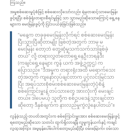
ကြသည်။
အမှုစစ်ဆေးမှုပုံစံဖြင့် စစ်ဆေးလိုသော်လည်း ရဲမှတဆင့်သာမေးမြန်း
ခွင့်ရပြီး စစ်ခုံရုံးတရားစီရင်မှုဖြင့် သာ သွားမည်ဆိုသောကြောင့် ရှေ့နေ
များက မေးမြန်းခွင့်ကို ငြင်းပယ်ခဲ့ခြင်းဖြစ်သည်။
“မနေ့က တခုခုမေးမြန်းလိုက်ရင် စစ်ဆေးမေးမြန်း
ပြီးသွားပြီဆိုတာမျိုး ဖြစ်တဲ့အတွက် ဘာမှ မ
မေးမြန်း တော့ဘဲ တွေ့ဆုံမှုသက်သက်သာဖြစ်ခဲ့
တယ်” လို့ တရားလွှတ်တော်ရှေ့နေဦးဘရန်ဒီး
(ကချင်ရှေ့နေများ ကွန် ယက် အဖွဲ့ဥက္ကဌ) က
ပြောသည်။ “ဒီအမှုက တရားရုံးအထိ မရောက်သေး
တဲ့အတွက် ကျနော်လုပ်ချင်တာက ပွင့်လင်းမြင်သာ
ပြီး အရပ်သားစုံစမ်းစစ်ဆေးမေးမြန်းတဲ့ပုံစံနဲ့
စစ်ကြောင်းမှူးနဲ့ တပ်သားတွေ အားလုံးကို မေးချင်
တယ်။ ဒါပေမယ့် သူတို့က စစ်ဥပဒေနဲ့သွားချင်တာ
ဆိုတော့ ဒီနှစ်ချက်က နားလည်မှုကွဲလွဲနေပါတယ်”။
လွန်ခဲ့သည့် တပတ်အတွင်းက စစ်ကြောင်းမှူးအား စစ်ဆေးမေးမြန်းခွင့်
ရတော့မည်ဆိုသော သတင်း ထွက်ရှိလာချိန် လူမှုကွန်ယက်နှင့် ကချင်
လူထုအကြား အမှုမှန်ပေါ်ပေါက်တော့မည်ဆိုပြီး ဝမ်းမြောက်၊ ဝမ်းသာ