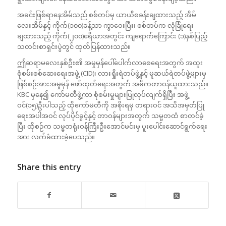
အခင်းဖြစ်ရာနေအိမ်သည် စစ်တပ်မှ ယာယီစခန်းချထားသည့် အိမ်
လေးအိမ်နှင့် ကိုက်(၁၀၀)ခန့်သာ ကွာဝေးပြီး၊ စစ်တပ်က လုံခြုံရေး
ချထားသည့် ကိုက်(၂၀၀)ဧရိယာအတွင်း ကျရောက်ကြောင်း (၁)နှစ်ပြည့်
သတင်းစာရှင်းပွဲတွင် ထုတ်ပြန်ထားသည်။
ဤဆရာမလေးနှစ်ဦး၏ အမှုမှန်ပေါ်ပေါက်လာစေရေးအတွက် အထူး
စုံစမ်းစစ်ဆေးရေးအဖွဲ့ (CID)၊ လားရှိုးရဲတပ်ဖွဲ့နှင့် မူဆယ်ရဲတပ်ဖွဲ့များမှ
ဖြစ်စဉ်အားအမှုမှန် ဖော်ထုတ်ရေးအတွက် အဓိကတာဝန်ယူထားသည်။
KBC မှနေ၍ ကော်မတီဖွဲ့ကာ စုံစမ်းမှုများပြုလုပ်လျက်ရှိပြီး အဖွဲ့
ဝင်(၁၅)ဦးပါသည့် ထိုကော်မတီကို အစိုးရမှ တရားဝင် အသိအမှတ်ပြု
ရေးအပါအဝင် လုပ်ပိုင်ခွင့်နှင့် တာဝန်များအတွက် သမ္မတထံ စာတင်ခဲ့
ပြီး ထိုစဉ်က သမ္မတရုံးဝန်ကြီးဦးအောင်မင်းမှ ပူးပေါင်းဆောင်ရွက်ရေး
အား လက်ခံထားခဲ့ပေသည်။
Share this entry