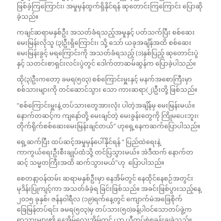
ဖြစ်ခဲ့ကြကြောင်း၊ အမှုမှန်ထွက်ရှိနိုင်ရန် ဆုတောင်းကြကြောင်း ပြောဆို
ခဲ့သည်။
ကချင်ဆရာမနှစ်ဦး အသတ်ခံရသည့်အမှုနှင့် ပတ်သက်ပြီး စစ်ဆေး
မေးမြန်းလိုသူ (၃)ဦးရှိကြောင်း၊ သို့ သော် ယခုအချိန်အထိ စစ်ဆေး
မေးမြန်းခွင့် မရကြောင်းကို အသတ်ခံရသည့် (၁)နှစ်ပြည့် ဆုတောင်းပွဲ
နှင့် သတင်းစာရှင်းလင်းပွဲတွင် ဒေါက်တာဆမ်ဆွန်က ပြောခဲ့ပါသည်။
ထို(၃)ဦးကတော့ ခမရ(၅၀၃) စစ်ကြောင်းမှူးနှင့် မနက်အစောကြီးမှာ
စစ်သားများကို တင်ဆောင်သွား သော ကားဆရာ(၂)ဦးတို့ ဖြစ်သည်။
“စစ်ကြောင်းမှူးနဲ့ တပ်သားတွေအားလုံး ပါတဲ့အချိန်မှ မေးမြန်းမယ်။
နောက်တဆင့်က ကျနော်တို့ မေးချင်တဲ့ မေးခွန်းတွေကို ကြိုမပေးဘူး၊
တိုက်ရိုက်စစ်ဆေးမေးမြန်းချင်တယ်” ဟုရှေ့နေကဆက်ပြောပါသည်။
ရှေ့ဆက်ပြီး ထပ်ဆင့်အမှုမှန်ပေါ်နိုင်ရန် “ ပြည်ထဲရေးနဲ့
ကာကွယ်ရေးဦးစီးချုပ်ထံသို့ တင်ပြသွားမယ်။ အဲဒီထက် နောက်တ
ဆင့် သမ္မတကြီးအထိ ဆက်သွားမယ်”ဟု ပြောပါသည်။
စေတနာ့ဝန်ထမ်း ဆရာမနှစ်ဦးမှာ နေအိမ်တွင် နေထိုင်နေစဉ်အတွင်း
မုဒိန်းပြုကျင့်ကာ အသတ်ခံခဲ့ရ ခြင်းဖြစ်သည်။ အခင်းဖြစ်ပွားသည့်နေ့
၂၀၁၅ ခုနှစ်၊ ဇန်နဝါရီလ (၁၉)ရက်နေ့တွင် ကျောက်မဲအခြေစိုက်
ခြေမြန်တပ်ရင်း ခမရ(၅၀၃)မှ တပ်သား(၅၀)ခန့်ပါဝင်သောတပ်ဖွဲ့က
ရွာသားများ၏ နေအိမ်လေးအိမ်တွင် ယာ ယီတပ်စွဲစခန်းချခဲ့သည်။