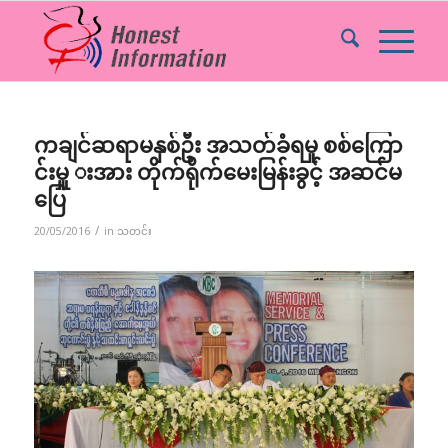
ကချင်ဆရာမနှစ်ဦး အသတ်ခံရမှု စစ်ကြော
င်းမှူ းအား တိုက်ရိုက်မေးမြန်းခွင့် အဆင်မ
ပြေ
/
20/05/2016
in
သတင်း