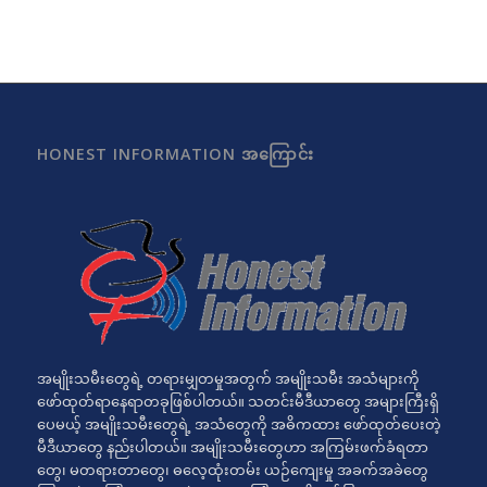
HONEST INFORMATION အကြောင်း
အမျိုးသမီးတွေရဲ့ တရားမျှတမှုအတွက် အမျိုးသမီး အသံများကို
ဖော်ထုတ်ရာနေရာတခုဖြစ်ပါတယ်။ သတင်းမီဒီယာတွေ အများကြီးရှိ
ပေမယ့် အမျိုးသမီးတွေရဲ့ အသံတွေကို အဓိကထား ဖော်ထုတ်ပေးတဲ့
မီဒီယာတွေ နည်းပါတယ်။ အမျိုးသမီးတွေဟာ အကြမ်းဖက်ခံရတာ
တွေ၊ မတရားတာတွေ၊ ဓလေ့ထုံးတမ်း ယဉ်ကျေးမှု အခက်အခဲတွေ