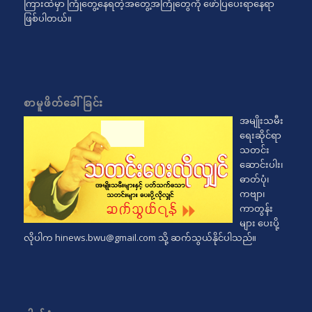
ကြားထဲမှာ ကြုံတွေ့နေရတဲ့အတွေ့အကြုံတွေကို ဖော်ပြပေးရာနေရာ
ဖြစ်ပါတယ်။
စာမူဖိတ်ခေါ်ခြင်း
အမျိုးသမီး
ရေးဆိုင်ရာ
သတင်း
ဆောင်းပါး၊
ဓာတ်ပုံ၊
ကဗျာ၊
ကာတွန်း
များ ပေးပို့
လိုပါက
hinews.bwu@gmail.com
သို့ ဆက်သွယ်နိုင်ပါသည်။