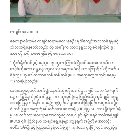
ကချင်မလေး။ ။
စေတနာ့ဝန်ထမ်း ကချင်ဆရာမလေးနှစ်ဦး မုဒိန်းကျင့်အသတ်ခံရမှုနှင့်
သံသယရှိနေသော်လည်း ထို အချိန်က တာဝန်ရှိသည့် စစ်ကြောင်းမှူး
အား တိုက်ရိုက်မေးမြန်းခွင့် မရသေးပေ။
“တိုက်ရိုက်စစ်ခွင့်မရဘူး၊ ရဲတွေက ကြားခံပြီးစစ်ဆေးပေးမယ်၊ တ
ဆင့်ခံဆိုတော့ ရှေ့နေတွေလည်း အမှားမခံလို တာကြောင့် ဒါကိုလက်မ
ခံခဲ့ဘူး”ဟု ဒေါက်တာခလမ်ဆမ်ဆွန် (KBC အထွေထွေအတွင်းရေးမှူ
း) ကပြောသည်။
ယင်းအမှုနှင့်ပတ်သက်၍ နောက်ဆုံးတိုးတက်မှုအဖြစ် မေလ (၁၈)ရက်
နေ့က ပြည်နယ်ဒုရဲတပ်ဖွဲ့မှူ း၊ ထွေအုပ်ရုံးမှ ပြည်နယ်ဒုအုပ်ချုပ်ရေးမှူ
း၊ ခြေမြန်တပ်ရင်း-ခမရ(၅၀၃)မှ ဗိုလ်မှူးအောင်ဖြိုးမြင့်၊ အမှုစစ် ခရိုင်
ရဲ တပ်ဖွဲ့မှူး၊ အထူးစုံစမ်းစစ်ဆေးရေးအဖွဲ့ (CID)ရဲမှူ း၊ လားရှိုးရဲတပ်ဖွဲ့
မှူ း၊ တပ်သားဇေယျာအောင်တို့နှင့် ကချင် နှစ်ခြင်းခရစ်ယာန်အဖွဲ့ချုပ်
(KBC)၊ ရှမ်းပြည်နယ် ကချင်ရှေ့နေများကွန်ရက်အဖွဲ့တို့မှ အားလုံး
ပေါင်း(၁၆)ဦးနှင့် ပြည်နယ်ဒုရဲတပ်ဖွဲ့မှူ းရုံး(လားရှိုးမြို့)တွင် တွေ့ဆုံခဲ့