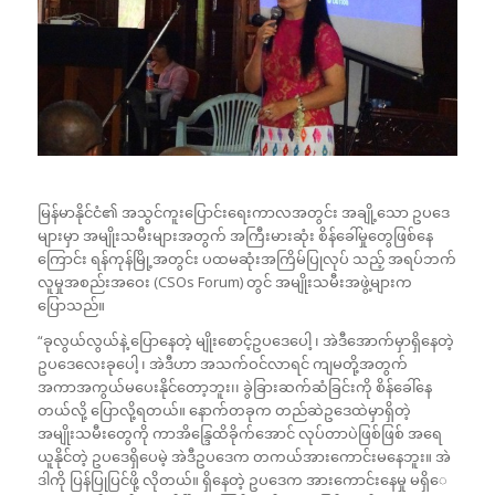
မြန်မာနိုင်ငံ၏ အသွင်ကူးပြောင်းရေးကာလအတွင်း အချို့သော ဥပဒေ
များမှာ အမျိုးသမီးများအတွက် အကြီးမားဆုံး စိန်ခေါ်မှုတွေဖြစ်နေ
ကြောင်း ရန်ကုန်မြို့အတွင်း ပထမဆုံးအကြိမ်ပြုလုပ် သည့် အရပ်ဘက်
လူမှုအစည်းအဝေး (CSOs Forum) တွင် အမျိုးသမီးအဖွဲ့များက
ပြောသည်။
“ခုလွယ်လွယ်နဲ့ ပြောနေတဲ့ မျိုးစောင့်ဥပဒေပေါ့ ၊ အဲဒီအောက်မှာရှိနေတဲ့
ဥပဒေလေးခုပေါ့ ၊ အဲဒီဟာ အသက်ဝင်လာရင် ကျမတို့အတွက်
အကာအကွယ်မပေးနိုင်တော့ဘူး၊၊ ခွဲခြားဆက်ဆံခြင်းကို စိန်ခေါ်နေ
တယ်လို့ ပြောလို့ရတယ်။ နောက်တခုက တည်ဆဲဥဒေထဲမှာရှိတဲ့
အမျိုးသမီးတွေကို ကာအိန္ဒြေထိခိုက်အောင် လုပ်တာပဲဖြစ်ဖြစ် အရေ
ယူနိုင်တဲ့ ဥပဒေရှိပေမဲ့ အဲဒီဥပဒေက တကယ်အားကောင်းမနေဘူး။ အဲ
ဒါကို ပြန်ပြုပြင်ဖို့ လိုတယ်။ ရှိနေတဲ့ ဥပဒေက အားကောင်းနေမှု မရှိေ