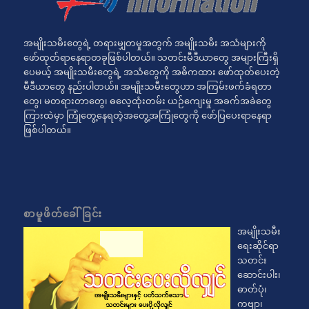
အမျိုးသမီးတွေရဲ့ တရားမျှတမှုအတွက် အမျိုးသမီး အသံများကို
ဖော်ထုတ်ရာနေရာတခုဖြစ်ပါတယ်။ သတင်းမီဒီယာတွေ အများကြီးရှိ
ပေမယ့် အမျိုးသမီးတွေရဲ့ အသံတွေကို အဓိကထား ဖော်ထုတ်ပေးတဲ့
မီဒီယာတွေ နည်းပါတယ်။ အမျိုးသမီးတွေဟာ အကြမ်းဖက်ခံရတာ
တွေ၊ မတရားတာတွေ၊ ဓလေ့ထုံးတမ်း ယဉ်ကျေးမှု အခက်အခဲတွေ
ကြားထဲမှာ ကြုံတွေ့နေရတဲ့အတွေ့အကြုံတွေကို ဖော်ပြပေးရာနေရာ
ဖြစ်ပါတယ်။
စာမူဖိတ်ခေါ်ခြင်း
အမျိုးသမီး
ရေးဆိုင်ရာ
သတင်း
ဆောင်းပါး၊
ဓာတ်ပုံ၊
ကဗျာ၊