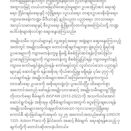
လက်ရှိမြန်မာနိုင်ငံတွင် ကြုံတွေ့နေရသော ပြသာနာများထဲတွင်
အထူးသဖြင့် လယ်ယာမြေသိမ်းဆည်းမှုများ၊ ဥပဒေပြင်ဆင် ရေးဆွဲ
ရေး၊ ငြိမ်းချမ်းရေးနှငိ့ လုံခြုံရေး၊ လူငယ်ရေး၊ တရားဥပဒေစိုးမိုးရေး၊
ကျားမအခန်းကဏ္ဍ၊ မီဒီယာနှင့် နည်းပညာ၊ ပညာရေး၊ ဘာသာရေး၊
အလုပ်သမားရေးနှင့် စီးပွားရေး ဖွံ့ဖြိုးတိုးတက်မှုအကြောင်းတို့ ကဏ္ဍ
ပေါင်းစုံများစုံလင်စွာ ဆွေးနွေးခဲ့ကြသည်။
အမျိုးသမီး၊ လူငယ်များနှင့် လူ့အခွင့်အရေး အဖွဲ့များ ဆွေးနွေးကြသည့်
အထဲတွင် အမျိုးသမီးများ တောင်းဆိုချက်များမှာ ဖွဲ့စည်းပုံ ရှိရင်းစွဲ
ဥပဒေများကို ကျားမတန်းတူမှု ရှိမရှိ စိစစ်ပြင်ဆင်ရန်လိုအပ်ခြင်း၊
ဥပဒေမူကြမ်းများကို ကျားမတန်းတူ စိစစ်ပြုပြင်ရန်၊ ကျားမမူဝါဒနှင့်
ကျားမ ကော်မရှင်ဖွဲ့စည်းရန်၊ ကော်မရှင်တွင် လွတ်လပ်သော ပညာရှင်
များနှင့် ဆောင်ရွက် ရန်၊အစိုးရ ကိုယ်စားပြုမှု မရှိရန်၊ ပုဒ်မ ၃၇၇ ကို
ပယ်ဖျက်ရန်၊ အမျိုးသမီးများအပေါ် အကြမ်းဖက်မှုမှကာကွယ်
တားဆီးရေး ဥပဒေကို အစိုးရတဖွဲ့လုံး ပူးပေါင်းပြီး ထိရောက်စွာ
အကောင်အထည် ဖော်ရန်၊အမျိုးသားအဆင့် အမျိုးသမီးများဖွ့ိဖြိုး
တိုးတက်ရေး စီမံချက် (NSPAW (2013-2022) ကို အသက်ဝင်အောင်
ဆောင်ရွက်ရန်၊ အစိုးရမှ ထိုစီမံချက်များအတွက် ငွေကြေးချပေးရန်၊
အမျိုးသမီးများအတွက်ချမှတ်ထားသော ကုလသမဂ္ဂလုံခြုံရေး
ကောင်စီ ဆုံးဖြတ်ချက်အမှတ် ၁၃၂၅ အကောင်အထည်ဖော်မှု (UNSCR
1325- Action Plan) ကို နိုင်ငံတော် အဆင့် စီမံချက် ရေးဆွဲရန်စသည့် ၇
ချက်တို့ကို တောင်းဆိုထားခဲ့ပါတယ်။