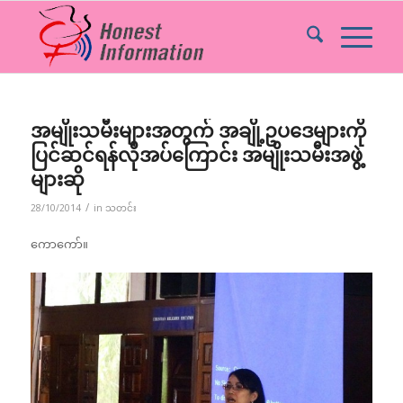
အမျိုးသမီးများအတွက် အချို့ဥပဒေများကို
ပြင်ဆင်ရန်လိုအပ်ကြောင်း အမျိုးသမီးအဖွဲ့
များဆို
/
28/10/2014
in
သတင်း
ကောကော်။