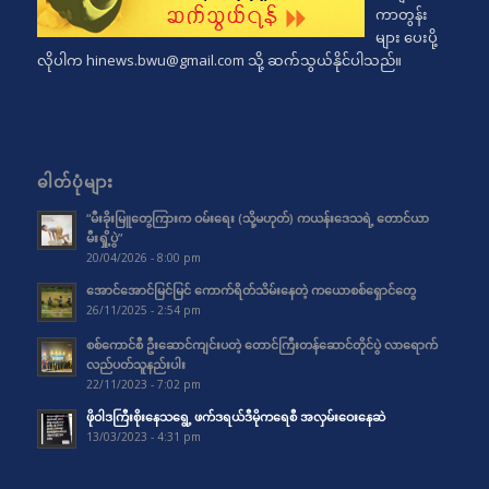
ကာတွန်း
များ ပေးပို့
လိုပါက
hinews.bwu@gmail.com
သို့ ဆက်သွယ်နိုင်ပါသည်။
ဓါတ်ပုံများ
“မီးခိုးမြူတွေကြားက ဝမ်းရေး (သို့မဟုတ်) ကယန်းဒေသရဲ့ တောင်ယာ
မီးရှို့ပွဲ”
20/04/2026 - 8:00 pm
အောင်အောင်မြင်မြင် ကောက်ရိတ်သိမ်းနေတဲ့ ကယောစစ်ရှောင်တွေ
26/11/2025 - 2:54 pm
စစ်ကောင်စီ ဦးဆောင်ကျင်းပတဲ့ တောင်ကြီးတန်ဆောင်တိုင်ပွဲ လာရောက်
လည်ပတ်သူနည်းပါး
22/11/2023 - 7:02 pm
ဖိုဝါဒကြီးစိုးနေသရွေ့ ဖက်ဒရယ်ဒီမိုကရေစီ အလှမ်းဝေးနေဆဲ
13/03/2023 - 4:31 pm