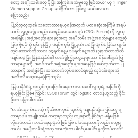
တော့ အမျိုးသမီးတွေ ပိုပြီး အကြမ်းဖက်မှုတွေ ဖြစ်တယ်” ဟု ု Triger
Women support Group မှဒါရိုက်တာ ဖြစ်သူ မခင်လေးက
ပြောသည်။
ပြည်သူလူထု၏ သဘောထားရယူရန်အတွက် ပထမဆုံးအကြိမ် အရပ်
ဘက် လူမှုအဖွဲ့အစည်း အစည်းအဝေးတရပ် (CSOs Forum) ကို လူထု
အခြေပြု အဖွဲ့အစည်းများနှင့်အတူ အမျိုသမီး အဖွဲ့အစည်းများ တွေ့ဆုံ
ခြင်း ဖိုရမ်ကို ရန်ကုန်မြို့၊ မရမ်းကုန်းမြို့နယ်၊ ခဝဲခြံ၊မျက်မမြင်ကျောင်း
တွင် အောက်တိုဘာလ ၁၄ရက်နေ့မှ ၁၆ရက်နေ့အထိ (၃)ရက်တာတိတိ
ကျင်းပခဲ့ပြီး မြန်မာနိုင်ငံ၏ လက်ရှိကြုံတွေ့နေရသော စိန်ခေါ်ချက် ပြ
သာနာများကို အရပ်ဘက်အဖွဲ့အစည်းများအနေဖြင့် ဖော်ထုတ်ကာ ပြ
သာနာကို အခြေခံပြီး ဆက်လက်လုပ်ဆောင်ရမည့် လုပ်ငန်းများကို
အသီးသီးဆွေးနွေးခဲ့ကြသည်။
မြန်မာနိုင်ငံရဲ့ အသွင်ကူးပြောင်းရေးကာလအပေါ် လူထုရဲ့ အမြင်ကို
ရယူခြင်းဖြစ်ကြောင်း CSOs Forum တွင် logistic တာဝန်ယူသည့် စိုင်း
ဦးက ပြောပါတယ်။
“တက်ရောက်လာတဲ့ ကိုယ်စားလှယ် ထုတ်မှ ကျနော်တို့အမြင်တွေ ရ
လာမှာပါ။ အမျိုးသမီး ကဏ္ဍမှာလည်း ကျနော်တို့ နိုင်ငံမှာ မရှိမဖြစ်
လိုအပ်တယ်။ ဘယ်နေရာမှာပဲ ဖြစ်ဖြစ် ပါဝင်နေတာကိုလည်း တွေ့ရ
တယ်။ အမျိုးသမီးနဲ့ အတူ အားလုံးက ပါဝင်ပူးပေါင်းမှုလိုအပ်တယ်”