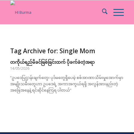
Tag Archive for:
Single Mom
တကိုယ်ရည်မိခင်ဖြစ်ခြင်းထက် ပိုခက်ခဲတဲ့အရာ
14/05/2026
“ဥပဒေပြဌာန်းချက်တွေ၊ ပုဒ်မတွေရှိပေမဲ့ စစ်အာဏာသိမ်းမှုအောက်မှာ
အမျိုးသမီးတွေဟာ ဥပဒေရဲ့ အကာအကွယ်ရဖို့ အလွန်အားနည်းတဲ့
အခြေအနေနဲ့ ရင်ဆိုင်နေကြရ ပါတယ်”