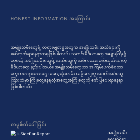
HONEST INFORMATION အကြောင်း
အမျိုးသမီးတွေရဲ့ တရားမျှတမှုအတွက် အမျိုးသမီး အသံများကို
ဖော်ထုတ်ရာနေရာတခုဖြစ်ပါတယ်။ သတင်းမီဒီယာတွေ အများကြီးရှိ
ပေမယ့် အမျိုးသမီးတွေရဲ့ အသံတွေကို အဓိကထား ဖော်ထုတ်ပေးတဲ့
မီဒီယာတွေ နည်းပါတယ်။ အမျိုးသမီးတွေဟာ အကြမ်းဖက်ခံရတာ
တွေ၊ မတရားတာတွေ၊ ဓလေ့ထုံးတမ်း ယဉ်ကျေးမှု အခက်အခဲတွေ
ကြားထဲမှာ ကြုံတွေ့နေရတဲ့အတွေ့အကြုံတွေကို ဖော်ပြပေးရာနေရာ
ဖြစ်ပါတယ်။
စာမူဖိတ်ခေါ်ခြင်း
အမျိုးသမီး
ရေးဆိုင်ရာ