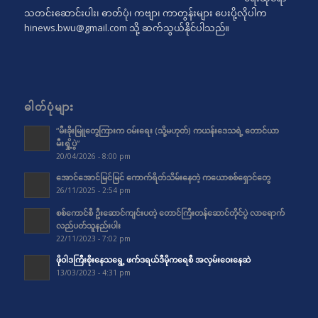
သတင်းဆောင်းပါး၊ ဓာတ်ပုံ၊ ကဗျာ၊ ကာတွန်းများ ပေးပို့လိုပါက
hinews.bwu@gmail.com
သို့ ဆက်သွယ်နိုင်ပါသည်။
ဓါတ်ပုံများ
“မီးခိုးမြူတွေကြားက ဝမ်းရေး (သို့မဟုတ်) ကယန်းဒေသရဲ့ တောင်ယာ
မီးရှို့ပွဲ”
20/04/2026 - 8:00 pm
အောင်အောင်မြင်မြင် ကောက်ရိတ်သိမ်းနေတဲ့ ကယောစစ်ရှောင်တွေ
26/11/2025 - 2:54 pm
စစ်ကောင်စီ ဦးဆောင်ကျင်းပတဲ့ တောင်ကြီးတန်ဆောင်တိုင်ပွဲ လာရောက်
လည်ပတ်သူနည်းပါး
22/11/2023 - 7:02 pm
ဖိုဝါဒကြီးစိုးနေသရွေ့ ဖက်ဒရယ်ဒီမိုကရေစီ အလှမ်းဝေးနေဆဲ
13/03/2023 - 4:31 pm