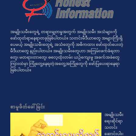
အမျိုးသမီးတွေရဲ့ တရားမျှတမှုအတွက် အမျိုးသမီး အသံများကို
ဖော်ထုတ်ရာနေရာတခုဖြစ်ပါတယ်။ သတင်းမီဒီယာတွေ အများကြီးရှိ
ပေမယ့် အမျိုးသမီးတွေရဲ့ အသံတွေကို အဓိကထား ဖော်ထုတ်ပေးတဲ့
မီဒီယာတွေ နည်းပါတယ်။ အမျိုးသမီးတွေဟာ အကြမ်းဖက်ခံရတာ
တွေ၊ မတရားတာတွေ၊ ဓလေ့ထုံးတမ်း ယဉ်ကျေးမှု အခက်အခဲတွေ
ကြားထဲမှာ ကြုံတွေ့နေရတဲ့အတွေ့အကြုံတွေကို ဖော်ပြပေးရာနေရာ
ဖြစ်ပါတယ်။
စာမူဖိတ်ခေါ်ခြင်း
အမျိုးသမီး
ရေးဆိုင်ရာ
သတင်း
ဆောင်းပါး၊