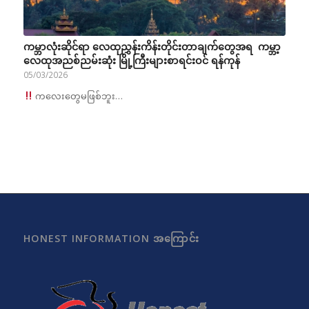
ကမ္ဘာလုံးဆိုင်ရာ လေထုညွှန်းကိန်းတိုင်းတာချက်တွေအရ ကမ္ဘာ့
လေထုအညစ်ညမ်းဆုံး မြို့ကြီးများစာရင်းဝင် ရန်ကုန်
05/03/2026
ကလေးတွေမဖြစ်ဘူး…
HONEST INFORMATION အကြောင်း