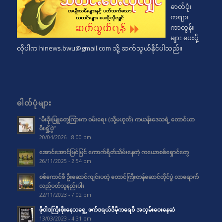
ဓာတ်ပုံ၊
ကဗျာ၊
ကာတွန်း
များ ပေးပို့
လိုပါက
hinews.bwu@gmail.com
သို့ ဆက်သွယ်နိုင်ပါသည်။
ဓါတ်ပုံများ
“မီးခိုးမြူတွေကြားက ဝမ်းရေး (သို့မဟုတ်) ကယန်းဒေသရဲ့ တောင်ယာ
မီးရှို့ပွဲ”
20/04/2026 - 8:00 pm
အောင်အောင်မြင်မြင် ကောက်ရိတ်သိမ်းနေတဲ့ ကယောစစ်ရှောင်တွေ
26/11/2025 - 2:54 pm
စစ်ကောင်စီ ဦးဆောင်ကျင်းပတဲ့ တောင်ကြီးတန်ဆောင်တိုင်ပွဲ လာရောက်
လည်ပတ်သူနည်းပါး
22/11/2023 - 7:02 pm
ဖိုဝါဒကြီးစိုးနေသရွေ့ ဖက်ဒရယ်ဒီမိုကရေစီ အလှမ်းဝေးနေဆဲ
13/03/2023 - 4:31 pm