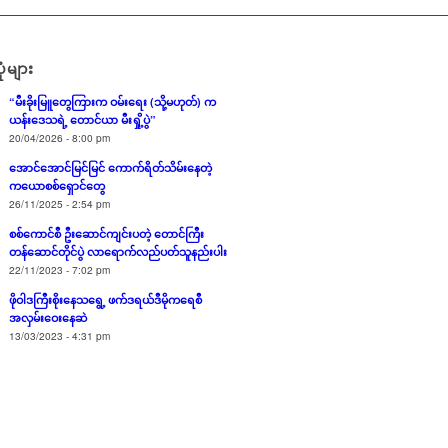
ုံများ
“မီးခိုးမြူတွေကြားက ဝမ်းရေး (သို့မဟုတ်) က
ယန်းဒေသရဲ့ တောင်ယာ မီးရှို့ပွဲ”
20/04/2026 - 8:00 pm
အောင်အောင်မြင်မြင် ကောက်ရိတ်သိမ်းနေတဲ့
ကယောစစ်ရှောင်တွေ
26/11/2025 - 2:54 pm
စစ်ကောင်စီ ဦးဆောင်ကျင်းပတဲ့ တောင်ကြီး
တန်ဆောင်တိုင်ပွဲ လာရောက်လည်ပတ်သူနည်းပါး
22/11/2023 - 7:02 pm
ဖိုဝါဒကြီးစိုးနေသရွေ့ ဖက်ဒရယ်ဒီမိုကရေစီ
အလှမ်းဝေးနေဆဲ
13/03/2023 - 4:31 pm