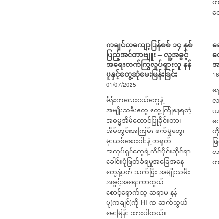
တခ
တွ
ကချင်တကျော့ပြန်စစ် ၁၄ နှစ်
ခေ
ပြည့်အင်တာဗျူး – လူ့အခွင့်
တွ
အရေးတက်ကြွလှုပ်ရှားသူ နန်
အ
ပူနှင့်တွေ့ဆုံမေးမြန်းခြင်း
16
01/07/2025
နေ
မိန်းကလေးငယ်တွေနဲ့
လည
အမျိုးသမီးတွေ တွေ့ကြုံနေရတဲ့
ကတ
အဓမ္မအိမ်ထောင်ပြုခိုင်းတာ၊
တေ
အိမ်တွင်းအကြမ်း ဖက်မှုတွေ၊
ဟိ
မူးယစ်ဆေးဝါးနဲ့ တရုတ်
ဖြ
အလုပ်ရှင်တွေရဲ့လိင်ပိုင်းဆိုင်ရာ
လည
ခေါင်းပုံဖြတ်ခံရမှုအခြေအနေ
တ
တွေနဲ့ပတ် သက်ပြီး အမျိုးသမီး
အခွင့်အရေးကာကွယ်
စောင့်ရှောက်သူ ဆရာမ နန်
ပူ(ကချင်)ကို HI က ဆက်သွယ်
မေးမြန်း ထားပါတယ်။