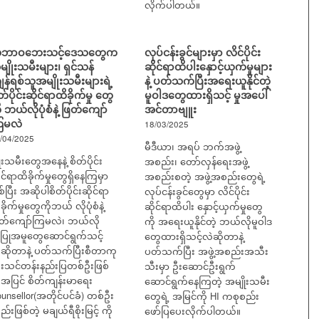
လိုက်ပါတယ်။
ဘာဝဘေးသင့်ဒေသတွေက
လုပ်ငန်းခွင်များမှာ လိင်ပိုင်း
ျိုးသမီးများ၊ ရှင်သန်
ဆိုင်ရာထိပါးနှောင့်ယှက်မှုများ
န်ရစ်သူအမျိုးသမီးများရဲ့
နဲ့ ပတ်သက်ပြီးအရေးယူနိုင်တဲ့
တ်ပိုင်းဆိုင်ရာထိခိုက်မှု တွေ
မူဝါဒတွေထားရှိသင့် မှုအပေါ်
ု ဘယ်လိုပုံစံနဲ့ ဖြတ်ကျော်
အင်တာဗျူး
ြမလဲ
18/03/2025
/04/2025
မီဒီယာ၊ အရပ် ဘက်အဖွဲ့
ိုးသမီးတွေအနေနဲ့ စိတ်ပိုင်း
အစည်း၊ တော်လှန်ရေးအဖွဲ့
ုင်ရာထိခိုက်မှုတွေရှိနေကြမှာ
အစည်းစတဲ့ အဖွဲ့အစည်းတွေရဲ့
စ်ပြီး အဆိုပါစိတ်ပိုင်းဆိုင်ရာ
လုပ်ငန်းခွင်တွေမှာ လိင်ပိုင်း
ခိုက်မှုတွေကိုဘယ် လိုပုံစံနဲ့
ဆိုင်ရာထိပါး နှောင့်ယှက်မှုတွေ
ြတ်ကျော်ကြမလဲ၊ ဘယ်လို
ကို အရေးယူနိုင်တဲ့ ဘယ်လိုမူဝါဒ
ြုအမူတွေဆောင်ရွက်သင့်
တွေထားရှိသင့်လဲဆိုတာနဲ့
ဆိုတာနဲ့ ပတ်သက်ပြီးစီတာကု
ပတ်သက်ပြီး အဖွဲ့အစည်းအသီး
ံးသင်တန်းနည်းပြတစ်ဦးဖြစ်
သီးမှာ ဦးဆောင်ဦးရွက်
့အပြင် စိတ်ကျန်းမာရေး
ဆောင်ရွက်နေကြတဲ့ အမျိုးသမီး
unsellor(အတိုင်ပင်ခံ) တစ်ဦး
တွေရဲ့ အမြင်ကို HI ကစုစည်း
်းဖြစ်တဲ့ မချယ်ရီစိုးမြင့် ကို
ဖော်ပြပေးလိုက်ပါတယ်။