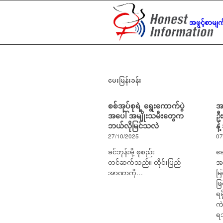
အဖွင့်စာမျက
မေးမြန်းခန်း
စစ်အုပ်စုရဲ့ ရွေးကောက်ပွဲ
အ
အပေါ် အမျိုးသမီးတွေက
ဦ
ဘယ်လိုမြင်သလဲ
နဲ
27/10/2025
07
ခင်ဘုန်းမို့ စုစည်း
ခ
တင်ဆက်သည်။ တိုင်းပြည်
အမ
အာဏာကို…
မြ
ဖြ
ရခ
ကဲ
ရ