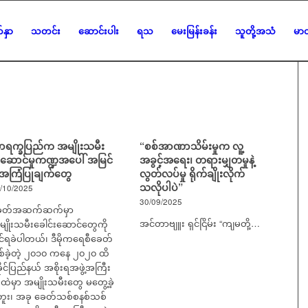
်နှာ
သတင်း
ဆောင်းပါး
ရသ
မေးမြန်းခန်း
သူတို့အသံ
မာတ
ာရက္ခပြည်က အမျိုးသမီး
“စစ်အာဏာသိမ်းမှုက လူ့
းဆောင်မှုကဏ္ဍအပေါ် အမြင်
အခွင့်အရေး၊ တရားမျှတမှုနဲ့
့ အကြံပြုချက်တွေ
လွတ်လပ်မှု ရိုက်ချိုးလိုက်
သလိုပါပဲ”
/10/2025
30/09/2025
ေတ်အဆက်ဆက်မှာ
အင်တာဗျူး ရှင်ငြိမ်း “ကျမတို့…
ျိုးသမီးခေါင်းဆောင်တွေကို
င်ရခဲပါတယ်၊ ဒီမိုကရေစီခေတ်
စ်ခဲ့တဲ့ ၂၀၁၀ ကနေ ၂၀၂၀ ထိ
ိုင်ပြည်နယ် အစိုးရအဖွဲ့အကြီး
ထဲမှာ အမျိုးသမီးတွေ မတွေ့ခဲ့
ဘူး၊ အခု ခေတ်သစ်စနစ်သစ်