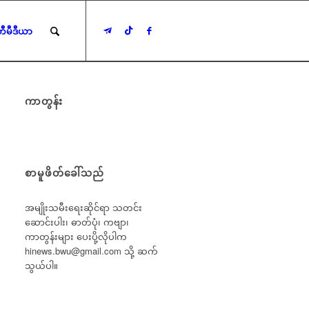
ီမီဒီယာ
ကာတွန်း
စာမူဖိတ်ခေါ်သည်
အမျိုးသမီးရေးဆိုင်ရာ သတင်း
ဆောင်းပါး၊ ဓာတ်ပုံ၊ ကဗျာ၊
ကာတွန်းများ ပေးပို့လိုပါက
hinews.bwu@gmail.com
သို့ ဆက်
သွယ်ပါ။