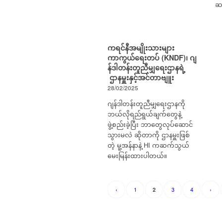
ဆ
ကရင်နီအမျိုးသားများ
ကာကွယ်ရေးတပ် (KNDF)၊ ဂျ
န်ဒါတန်းတူ‌ညီမျှရေးဌာနရဲ့
ဌာနမှူးနှင့်အင်တာဗျူး
28/02/2025
ဂျန်ဒါတန်းတူ‌ညီမျှရေးဌာနကို
ဘယ်လိုရည်ရွယ်ချက်တွေနဲ့
ဖွဲ့စည်းခဲ့ပြီး ဘာတွေလုပ်ဆောင်
သွားမလဲ ဆိုတာကို ဌာနမှူးဖြစ်
တဲ့ မူ့အန်နာနဲ့ HI ကဆက်သွယ်
မေးမြန်းထားပါတယ်။
‹
1
3
4
›
2