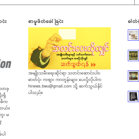
င်း
စာမူဖိတ်ခေါ်ခြင်း
ဓါတ်ပ
အမျိုးသမီးရေးဆိုင်ရာ သတင်းဆောင်းပါး၊
ဓာတ်ပုံ၊ ကဗျာ၊ ကာတွန်းများ ပေးပို့လိုပါက
hinews.bwu@gmail.com
သို့ ဆက်သွယ်နိုင်
ရာတခု
ပါသည်။
ရှိ
အဓိက
ါတယ်။
ွေ၊ မ
ု
်ပါ