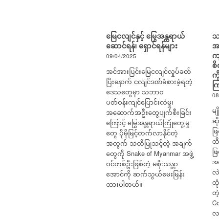
မြေငလျင်နှင့် မြွေအန္တရာယ်
သ
ဆောင်ရန်၊ ရှောင်ရန်များ
အမ
ကျ
09/04/2025
စိ
အင်အားပြင်းမြေငလျင်လှုပ်ခတ်
ကိ
ပြီးနောက် ငလျင်ဒဏ်ခံစားခဲ့ရတဲ့
က
ဒေသတွေမှာ သဘာဝ
08
ပတ်ဝန်းကျင်ပြောင်းလဲမှု၊
မျ
အဆောက်အဦးတွေပျက်စီးခြင်း
ဆိ
ကြောင့် မြွေအန္တရာယ်ကြုံတွေ့မှု
ဖြ
တွေ ပိုမိုမြင့်တက်လာနိုင်တဲ့
ထိ
အတွက် သတိပြုသင့်တဲ့ အချက်
ဖ
တွေကို Snake of Myanmar အဖွဲ့
အပ
ဝင်တစ်ဦးဖြစ်တဲ့ မစိုးသန္တာ
လဲ
အောင်ကို ဆက်သွယ်မေးမြန်း
ထု
ထားပါတယ်။
တဲ
Co
လည