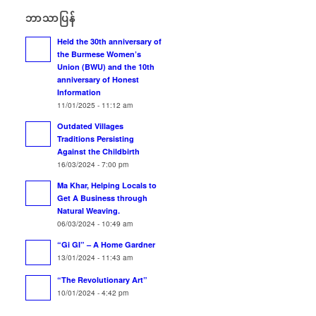
ဘာသာပြန်
Held the 30th anniversary of
the Burmese Women’s
Union (BWU) and the 10th
anniversary of Honest
Information
11/01/2025 - 11:12 am
Outdated Villages
Traditions Persisting
Against the Childbirth
16/03/2024 - 7:00 pm
Ma Khar, Helping Locals to
Get A Business through
Natural Weaving.
06/03/2024 - 10:49 am
“Gi GI” – A Home Gardner
13/01/2024 - 11:43 am
“The Revolutionary Art”
10/01/2024 - 4:42 pm