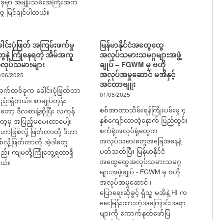
ုမှာ အမျိုးသမီးအကြီးအကဲ
ေ မြင်ချင်ပါတယ်။
ါင်းပုံဖြတ် အကြမ်းဖက်မှု
မြန်မာနိုင်ငံအထွေထွေ
ေနဲ့ ကြုံနေရတဲ့ အိမ်အကူ
အလုပ်သမားသမဂ္ဂများအဖွဲ့
လုပ်သမားများ
ချုပ် – FGWM မှ ဗဟို
အလုပ်အမှုဆောင် မအိနှင့်
/06/2025
အင်တာဗျူး
ာက်တစ်ခုက ခေါင်းပုံဖြတ်တာ
01/05/2025
်းရှိတယ်။ စာချုပ်တုန်း
စစ်အာဏာသိမ်းရန်ကြိုးပမ်းမှု ၄
ော့ ဒီလစာနဲ့ဆိုပြီး လကုန်
နှစ်ကျော်လာတဲ့နောက် ပြည်တွင်း
ာ့မှ အပြည့်မပေးတာပေါ့။
စက်ရုံအလုပ်ရုံတွေက
ုဟာဖြစ်လို့ ဖြတ်တာတို့ ဒီဟာ
အလုပ်သမားတွေအခြေအနေနဲ့
စ်လို့ဖြတ်တာတို့ အဲ့ဒါတွေ
ပတ်သတ်ပြီး မြန်မာနိုင်ငံ
်း ကျမတို့ကြုံတွေ့ရတာရှိ
အထွေထွေအလုပ်သမားသမဂ္ဂ
ယ်။
များအဖွဲ့ချုပ် - FGWM မှ ဗဟို
အလုပ်အမှုဆောင် ၊
ပြောရေးဆိုခွင့် ရှိသူ မအိနဲ့ HI က
မေးမြန်းထားတဲ့အကြောင်းအရာ
များကို ကောက်နုတ်ဖော်ပြ