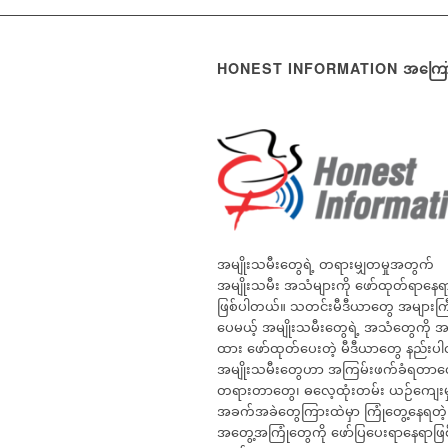
HONEST INFORMATION အကြော
အမျိုးသမီးတွေရဲ့ တရားမျှတမှုအတွက်
အမျိုးသမီး အသံများကို ဖော်ထုတ်ရာနေ
ဖြစ်ပါတယ်။ သတင်းမီဒီယာတွေ အများကြီး
ပေမယ့် အမျိုးသမီးတွေရဲ့ အသံတွေကို 
ထား ဖော်ထုတ်ပေးတဲ့ မီဒီယာတွေ နည်းပ
အမျိုးသမီးတွေဟာ အကြမ်းဖက်ခံရတာတ
တရားတာတွေ၊ ဓလေ့ထုံးတမ်း ယဉ်ကျေးမှ
အခက်အခဲတွေကြားထဲမှာ ကြုံတွေ့နေရတဲ့
အတွေ့အကြုံတွေကို ဖော်ပြပေးရာနေရာဖြစ