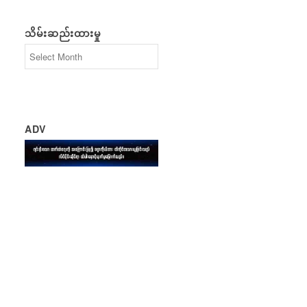
သိမ်းဆည်းထားမှု
ADV