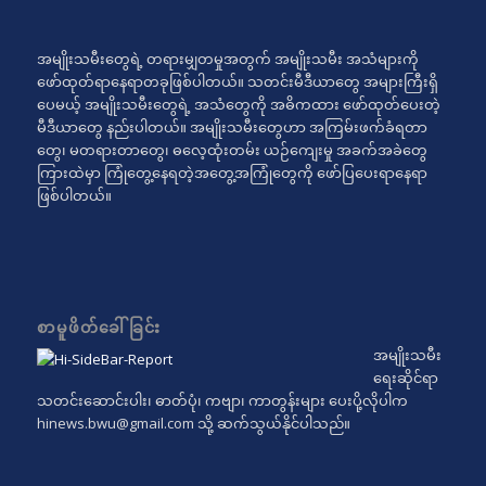
အမျိုးသမီးတွေရဲ့ တရားမျှတမှုအတွက် အမျိုးသမီး အသံများကို
ဖော်ထုတ်ရာနေရာတခုဖြစ်ပါတယ်။ သတင်းမီဒီယာတွေ အများကြီးရှိ
ပေမယ့် အမျိုးသမီးတွေရဲ့ အသံတွေကို အဓိကထား ဖော်ထုတ်ပေးတဲ့
မီဒီယာတွေ နည်းပါတယ်။ အမျိုးသမီးတွေဟာ အကြမ်းဖက်ခံရတာ
တွေ၊ မတရားတာတွေ၊ ဓလေ့ထုံးတမ်း ယဉ်ကျေးမှု အခက်အခဲတွေ
ကြားထဲမှာ ကြုံတွေ့နေရတဲ့အတွေ့အကြုံတွေကို ဖော်ပြပေးရာနေရာ
ဖြစ်ပါတယ်။
စာမူဖိတ်ခေါ်ခြင်း
အမျိုးသမီး
ရေးဆိုင်ရာ
သတင်းဆောင်းပါး၊ ဓာတ်ပုံ၊ ကဗျာ၊ ကာတွန်းများ ပေးပို့လိုပါက
hinews.bwu@gmail.com
သို့ ဆက်သွယ်နိုင်ပါသည်။