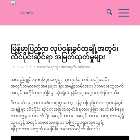
မြန်မာပြည်က လုပ်ငန်းခွင်တချို့အတွင်း
လိင်ပိုင်းဆိုင်ရာ အမြတ်ထုတ်မှုများ
/
07/05/2026
in
စကားသံ/ရင်တွင်းခံစားချက်
,
ပေါ့ကတ်
အထည်ချုပ်လုပ်ငန်းခွင်တွေမှာ ကိုယ်ဝန်ဆောင်အမျိုးသမီး
အလုပ်သမားတွေအနေနဲ့ တခြားအမျိုးသမီးအလုပ်သမားတွေထက်
အလုပ်အကိုင် မတည်မြဲမှု၊ ဆုံးရှုံးခံရနိုင်ချေအများဆုံးဖြစ်တယ်။
ဒီတပတ် ပေါ့ကက်အစီအစဉ်မှာတော့ “မြန်မာပြည်ထဲက လုပ်ငန်းခွင်
တချို့မှာ လိင်ပိုင်း ဆိုင်ရာအမြတ်ထုတ်ခံရတာ၊ ခွဲခြားဆက်ဆံခံနေရ
တာတွေနဲ့ ပတ်သက်ပြီး အလုပ်သမား၊ အလုပ်သမား သမဂ္ဂတာဝန်ရှိ
သူတွေနဲ့ အလုပ်သမားအရေးတက်ကြွလှုပ်ရှားသူတွေရဲ့
ပြောစကား”တွေကို မေးမြန်း တင်ဆက်လိုက်ပါတယ်။