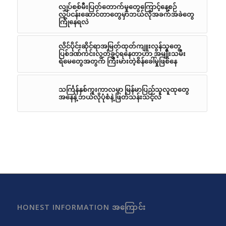
လျှပ်စစ်မီးပြတ်တောက်မှုတွေကြောင့်နေ့စဉ်
လုပ်ငန်းဆောင်တာတွေမှာဘယ်လိုအခက်အခဲတွေ
ကြုံနေရလဲ
လိင်ပိုင်းဆိုင်ရာအမြတ်ထုတ်ကျူးလွန်သူတွေ
ပြစ်ဒဏ်ကင်းလွတ်ခွင့်ရနေတာဟာ အမျိုးသမီး
ရဲမေတွေအတွက် ကြီးမားတဲ့စိန်ခေါ်မှုဖြစ်နေ
သင်္ကြန်နှစ်ကူးကာလမှာ မြန်မာပြည်သူလူထုတွေ
အနေနဲ့ ဘယ်လိုပုံစံနဲ့ ဖြတ်သန်းသင့်လဲ
HONEST INFORMATION အကြောင်း