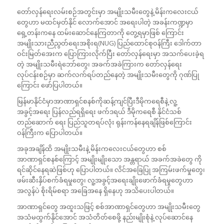
တော်လှန်ရေးလမ်းစဉ်အတွင်းမှာ အမျိုးသမီးတွေနဲ့ မိန်းကလေးငယ်
တွေဟာ မထင်မှတ်နိုင် လောက်အောင် အရေးပါတဲ့ အခန်းကဏ္ဍမှာ
ရှေ့တန်းကနေ ထမ်းဆောင်နေကြတာကို တွေ့ရမှာဖြစ် ကြောင်း
အမျိုးသားညီညွတ်ရေးအစိုးရ(NUG) ပြည်ထောင်စုဝန်ကြီး ဒေါက်တာ
ဝင်းမြတ်အေးက ပြောကြားလိုက်ပြီး တော်လှန်ရေးမှာ အသက်ပေးခဲ့ရ
တဲ့ အမျိုးသမီးရဲဘော်တွေ၊ အခက်အခဲကြားက တော်လှန်ရေး
လုပ်ငန်းစဉ်မှာ ဆက်လက်ရပ်တည်နေတဲ့ အမျိုးသမီးတွေကို ဂုဏ်ပြု
ကြောင်း ဖော်ပြပါတယ်။
မြန်မာနိုင်ငံမှာအာဏာရှင်စနစ်ကိုဆန့်ကျင်ပြီးဒီမိုကရေစီနဲ့ လူ့
အခွင့်အရေး ပြန်လည်ရရှိရေး ဖက်ဒရယ် ဒီမိုကရေစီ နိုင်ငံသစ်
တည်ဆောက် ရေး ပြည်သူတရပ်လုံး ရုန်းကန်နေရချိန်ဖြစ်ကြောင်း
ဝန်ကြီးက ပြောပါတယ်။
အခုအချိန်ထိ အမျိုးသမီးနဲ့ မိန်းကလေးငယ်တွေဟာ စစ်
အာဏာရှင်စနစ်ကြောင့် အမျိုးမျိုးသော အန္တရာယ် အခက်အခဲတွေ ကို
ရင်ဆိုင်နေရဆဲဖြစ်ဟု ပြောပါတယ်။ လိင်အခြေပြု အကြမ်းဖက်မှုတွေ၊
ဖမ်းဆီးနှိပ်စက်ခံရမှုတွေ၊ လူ့အခွင့်အရေးချိုးဖောက်ခံရမှုတွေဟာ
အလွန်ပဲ စိုးရိမ်စရာ အခြေအနေ ရှိနေဟု အသိပေးပါတယ်။
အာဏာရှင်တွေ အထူးသဖြင့် စစ်အာဏာရှင်တွေဟာ အမျိုးသမီးတွေ
အသံမထွက်နိုင်အောင် အသံတိတ်စေဖို့ နည်းမျိုးစုံနဲ့ လုပ်ဆောင်နေ