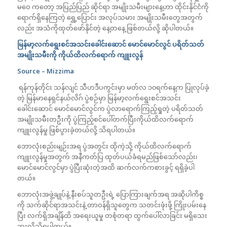
မဝေ ကတော့ အပြည်ပြည် ဆိုင်ရာ အမျိုးသမီးများနေ့ဟာ ထိုင်းနိုင်ငံကို
ရောက်ရှိနေကြတဲ့ ရွှေ့ပြောင်း အလုပ်သမား အမျိုးသမီးတွေအတွက်
လည်း အသံကိုထုတ်ဖော်နိုင်တဲ့ နေ့တနေ့ ဖြစ်တယ်လို့ ဆိုပါတယ်။
မြန်မာ့လက်ရွေးစင်အသင်းခေါင်းဆောင် မောင်မောင်လွင် ပရိတ်သတ်
အမျိုးသမီးကို ကိုယ်ထိလက်ရောက် ကျူးလွန်
Source – Mizzima
ရန်ကုန်တိုင်း သန်လျင် သီဟဒီပကွင်းမှာ မတ်လ ၁၀ရက်နေ့က ပြုလုပ်ခဲ့
တဲ့ မြန်မာနေရှင်နယ်လိဂ် ပွဲစဉ်မှာ မြန်မာ့လက်ရွေးစင်အသင်း
ခေါင်းဆောင် မောင်မောင်လွင်က ပွဲလာရောက်ကြည့်ရှုတဲ့ ပရိတ်သတ်
အမျိုးသမီးတဦးကို ပွဲကြည့်စင်ပေါ်တက်ပြီးကိုယ်ထိလက်ရောက်
ကျူးလွန်မှု ဖြစ်ပွားခဲ့တယ်လို့ သိရပါတယ်။
ဘောလုံးစည်းမျဉ်းအရ ပွဲအတွင်း ထိုကဲ့သို့ ကိုယ်ထိလက်ရောက်
ကျူးလွန်မှုအတွက် အနီကတ်ပြ ထုတ်ပယ်ခံရမည်ဖြစ်သော်လည်း၊
မောင်မောင်လွင်မှာ ပွဲပြီးဆုံးတဲ့အထိ ဆက်လက်ကစားခွင့် ရရှိခဲ့ပါ
တယ်။
ဘောလုံးအဖွဲ့ချုပ်နဲ့ နီးစပ်သူတဦးရဲ့ ပြောကြားချက်အရ အဆိုပါကိစ္စ
ကို သက်ဆိုင်ရာအသင်းနဲ့ တာဝန်ရှိသူတွေက သတင်းဖုံးဖို့ ကြိုးပမ်းနေ
ပြီး လက်ရှိအချိန်ထိ အရေးယူမှု တစုံတရာ ထွက်ပေါ်လာခြင်း မရှိသေး
ဘူးလို့သိရပါတယ်။