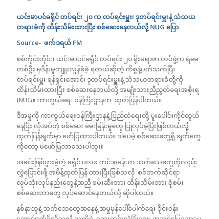
ယင်းမာပင်ခရိုင် တပ်ရင်း ၂၀ က တပ်ရင်းမှူး၊ ဒုတပ်ရင်းမှူးနဲ့ သံသယ
တရားခံကို ထိန်းသိမ်းထားပြီး စစ်ဆေးနေတယ်လို့
NUG
ပြော
Source-
ဖက်ဒရယ်
FM
စစ်ကိုင်းတိုင်း၊ ယင်းမာပင်ခရိုင် တပ်ရင်း ၂၀ ရိုးမရာဇာ တပ်ဖွဲ့က ရဲမေ
တစ်ဦး မုဒိန်းမှုကျူးလွန်ခံခဲ့ ရတယ်ဆိုတဲ့ ကိစ္စနဲ့ပတ်သက်ပြီး
တပ်ရင်းမှူး ရန်ရှင်းအောင်၊ ဒုတပ်ရင်းမှူးနဲ့ သံသယတရားခံတို့ကို
ထိန်းသိမ်းထားပြီး စစ်ဆေးနေတယ်လို့ အမျိုးသားညီညွတ်ရေးအစိုးရ
(NUG)၊ ကာကွယ်ရေး ဝန်ကြီးဌာနက ထုတ်ပြန်ပါတယ်။
ဒီအမှုကို ကာကွယ်ရေးဝန်ကြီးဌာနနဲ့ ပြည်ထဲရေးတို့ ပူးပေါင်းကိုင်တွယ်
နေပြီး လိုအပ်တဲ့ စစ်ဆေး မေးမြန်းမှုတွေ ပြုလုပ်ခဲ့ပြီးဖြစ်တယ်လို့
ထုတ်ပြန်ချက်မှာ ဖော်ပြထားပါတယ်။ ဒါပေမဲ့ စစ်ဆေးတွေ့ရှိ ချက်တွေ
ကိုတော့ မဖော်ပြလာသေးပါဘူး။
အခင်းဖြစ်ပွားခဲ့တဲ့ ခရိုင် ပလဖ ကင်းစခန်းက သက်သေတွေကိုလည်း
လွှဲပြောင်းဖို့ အမိန့်ထုတ်ပြန် ထားပြီးဖြစ်သလို စစ်ဘက်ဆိုင်ရာ
လုပ်ထုံးလုပ်နည်းတွေနဲ့အညီ ဖမ်းဆီးတာ၊ ထိန်းသိမ်းတာ၊ စုံစမ်း
စစ်ဆေးတာတွေ လုပ်ဆောင်နေတယ်လို့ ဆိုပါတယ်။
နစ်နာသူနဲ့ သက်သေတွေအနေနဲ့ အမှုမှန်ပေါ်ပေါက်ရေး ဝိုင်းဝန်း
ဆောင်ရွက်ဖို့လိုသလို သူတို့ရဲ့ ဘေးကင်းလုံခြုံရေး၊ အဆင်ပြေချောမွေ့