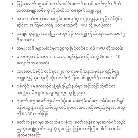
မြန်မာ့လက်ရွေးစင်အသင်းခေါင်းဆောင် မောင်မောင်လွင် ပရိတ်
သတ်အမျိုးသမီးကို ကိုယ်ထိလက်ရောက်ကျူးလွန်
အာဏာသိမ်းကာလအတွင်း စစ်အုပ်စု ကျူးလွန်ခဲ့သည့် လိင်ပိုင်း
ဆိုင်ရာ အကြမ်းဖက်မှု ၆၀၀ ကျော်ကို IIMM သို့ ပေးပို့ထား
ကချင်ကုန်းရွာလေကြောင်းတိုက်ခိုက်ခံရ၍ ကိုယ်ဝန်ဆောင်အပါ ၂
ဦးသေဆုံး
အမျိုးသမီးများပါဝင်မှုကဏ္ဍကို မြှင့်တင်ပေးရန် KWO တိုက်တွန်း
ဖလမ်းမှာ စစ်တပ်က အသေခံဒရုန်းနဲ့တိုက်ခိုက်လို့ Grade – 10
ကျောင်းသူ သေဆုံး
ယင်းမာပင်ခရိုင် တပ်ရင်း ၂၀ က ရဲမေ ရိုက်နှက်မုဒိန်းကျင့်ခံရမှု
ကျူးလွန်သူတွေကို ထိုက်သင့်တဲ့ ပြစ်ဒဏ်ချမှတ်ဖို့ တောင်းဆို
စစ်ကိုင်း၊ မကွေးတိုင်းနဲ့ ရှမ်းပြည်နယ်မှာ အပြည်ပြည်ဆိုင်ရာ
အမျိုးသမီးများနေ့ လှုပ်ရှားမှုတွေ ပြုလုပ်
ရဲဘော်တွေနောက်ကွယ်ကပံ့ပိုးပေးနေတဲ့မိခင်တွေ၊ အိမ်ထောင်ရှင်
ဇနီးတွေ နဲ့ အမျိုးသမီးထု တစ်ရပ်ဟာအစားထိုးမရတဲ့ခွန်အားတွေ
လို့ KNDF ထုတ်ပြန်
တော်လှန်ရေးမှာ အသက်ပေးခဲ့တဲ့၊ တော်လှန်ရေးမှာဆက်ရပ်တည်
နေတဲ့အမျိုးသမီးတွေကို ဂုဏ်ပြုကြောင်း ဝန်ကြီးဒေါက်တာဝင်း
မြတ်အေးပြော