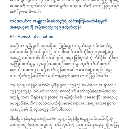
စေရေးတို့အတွက်လည်း ဆောင်ရွက်ပေးသွားမယ်လို့ ထုတ်ပြန်ချက်မှာ
ဖော်ပြထားပါတယ်။
ယင်းမာပင်က အမျိုးသမီးစစ်သည်ရဲ့ လိင်အကြမ်းဖက်ခံရမှုကို
အရေးယူပေးဖို့ အဖွဲ့အစည်း ၁၄၉ ခုတိုက်တွန်း
HI – Honest Information
အမျိုးသားညီညွတ်ရေးအစိုးရ၊ ပြည်သူ့ကာကွယ်ရေးတပ်မတော်နဲ့
ယင်းမာပင်ခရိုင်တပ်ရင်း (၂၀) အပါအဝင် သက်ဆိုင်ရာအစုအဖွဲ့တွေ
အနေနဲ့ ယင်းမာပင်ခရိုင်၊ တပ်ရင်း(၂၀)မှာ ဖြစ်ပွားခဲ့တဲ့ လိင်ပိုင်း ဆိုင်ရာ
အကြမ်းဖက်မှုနဲ့ လူ့အခွင့်အရေးချိုးဖောက်မှုတွေကို ထိထိရောက်
ရောက် အရေးယူ ပေးဖို့ တော်လှန်ရေးအင်အားစု အဖွဲ့အစည်း ၁၄၉
ခုက တိုက်တွန်းကြောင်း မတ်လ(၉)ရက်နေ့က ထုတ်ပြန်ပါတယ်။
တပ်ရင်းမှူး ရန်ရှင်းအောင်၊ မုဒိန်းမှုကျုးလွန်သူ အပါအဝင် အခြားကျုး
လွန်သူတွေနဲ့ ပါဝင်ပတ်သက်သူ အားလုံးကို တော်လှန်ရေးအဖွဲ့အစည်း
တွေရဲ့ တရားစီရင်ရေးစနစ်အရ အမြန်ဆုံးစုံစမ်းစစ်ဆေးပြီး အရေးယူ
ပေးဖို့လိုအပ်ပါက လွတ်လပ်တဲ့စုံစမ်းစစ်ဆေးရေးအဖွဲ့၊ ကော်မရှင်က
တဆင့်စုံစမ်းဖို့ တိုက်တွန်းလိုက်ပါတယ်။
ဒါ့အပြင် နစ်နာသူ အမျိုးသမီး၊ သူ့ရဲ့ခင်ပွန်းဖြစ်သူနဲ့ သမီးငယ်တို့ကို
တပ်ရင်းရဲ့ ဖိအားပေးမှုတွေ ကင်းလွတ်တဲ့ ဘေးကင်းရာနေရာကို အမြန်