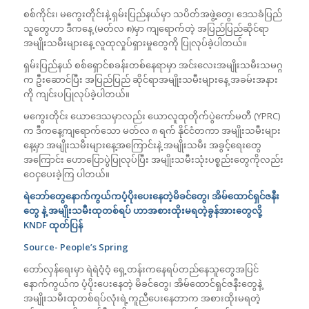
စစ်ကိုင်း၊ မကွေးတိုင်းနဲ့ ရှမ်းပြည်နယ်မှာ သပိတ်အဖွဲ့တွေ၊ ဒေသခံပြည်
သူတွေဟာ ဒီကနေ့ (မတ်လ ၈)မှာ ကျရောက်တဲ့ အပြည်ပြည်ဆိုင်ရာ
အမျိုးသမီးများနေ့ လူထုလှုပ်ရှားမှုတွေကို ပြုလုပ်ခဲ့ပါတယ်။
ရှမ်းပြည်နယ် စစ်ရှောင်စခန်းတစ်နေရာမှာ အင်းလေးအမျိုးသမီးသမဂ္ဂ
က ဦးဆောင်ပြီး အပြည်ပြည် ဆိုင်ရာအမျိုးသမီးများနေ့ အခမ်းအနား
ကို ကျင်းပပြုလုပ်ခဲ့ပါတယ်။
မကွေးတိုင်း ယောဒေသမှာလည်း ယောလူထုတိုက်ပွဲကော်မတီ (YPRC)
က ဒီကနေ့ကျရောက်သော မတ်လ ၈ ရက် နိုင်ငံတကာ အမျိုးသမီးများ
နေ့မှာ အမျိုးသမီးများနေ့အကြောင်းနဲ့ အမျိုးသမီး အခွင့်ရေးတွေ
အကြောင်း ဟောပြောပွဲပြုလုပ်ပြီး အမျိုးသမီးသုံးပစ္စည်းတွေကိုလည်း
ဝေငှပေးခဲ့ကြ ပါတယ်။
ရဲဘော်တွေနောက်ကွယ်ကပံ့ပိုးပေးနေတဲ့မိခင်တွေ၊ အိမ်ထောင်ရှင်ဇနီး
တွေ နဲ့ အမျိုးသမီးထုတစ်ရပ် ဟာအစားထိုးမရတဲ့ခွန်အားတွေလို့
KNDF
ထုတ်ပြန်
Source- People’s Spring
တော်လှန်ရေးမှာ ရဲရဲဝံ့ဝံ့ ရှေ့တန်းကနေရပ်တည်နေသူတွေအပြင်
နောက်ကွယ်က ပံ့ပိုးပေးနေတဲ့ မိခင်တွေ၊ အိမ်ထောင်ရှင်ဇနီးတွေနဲ့
အမျိုးသမီးထုတစ်ရပ်လုံးရဲ့ကူညီပေးနေတာက အစားထိုးမရတဲ့