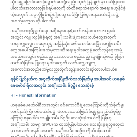
ဆုံး ရွှေ့ပြောင်းစောင့်ရှောက်ပေးဖို့လည်း ထုတ်ပြန်ချက်မှာ ဖော်ပြထား
ပါတယ်။အလားတူဖြစ်ရပ်တွေကို ထိထိရောက်ရောက် အရေးမယူနိုင်ခဲ့
တဲ့အတွက် အခုလိုဖြစ်စဉ်မျိုးတွေ ထပ်ပြီးဖြစ်ပွားနေတယ်လို့ အဖွဲ့
အစည်းတွေက ဆိုပါတယ်။
အမျိုးသားညီညွတ်ရေး အစိုးရအနေနဲ့ တော်လှန်ရေးကာလ ၅နှစ်
အတွင်း ကျူးလွန်ခံခဲ့ရတဲ့ အမျိုးသမီးနဲ့ ကလေးငယ်တွေအတွက်
တရားမျှတမှု၊ အရေးယူမှု အမြန်ဆုံး ဖော်ဆောင်ပေးပြီး အမျိုးသမီး
တွေအပေါ် အကြမ်းဖက်မှုတားဆီးရေးမူဝါဒတွေနဲ့ တော်လှန်ရေးအဖွဲ့
အစည်းအတွင်း မည်သည့် ဘာသာဝင်၊ မည်သည့် လူမျိုးကိုမဆို ခွဲခြား
ဆက်ဆံခြင်းမပြုရေး မူဝါဒတွေကို လက်တွေ့ ကျကျ
အကောင်အထည်ဖော်ဖို့လည်းတိုက်တွန်းတောင်းဆိုထားပါတယ်။
ရခိုင်ပြည်နယ်က အစုလိုက်အပြုံလိုက်သတ်ဖြတ်မှု အပါအဝင် ယခုနှစ်
ဖေဖော်ဝါရီလအတွင်း အမျိုးသမီး ၆၃ဦး သေဆုံးခဲ့
HI – Honest Information
ယခုနှစ်ဖေဖော်ဝါရီလအတွင်း စစ်ကောင်စီရဲ့လေကြောင်းတိုက်ခိုက်မှု၊
လက်နက်ကြီး ပစ်ခတ်ခံရမှု၊ မတရားသတ်ဖြတ်ခံရမှုနဲ့ကျည်ထိမှန်မှု
ကြောင့် စုစုပေါင်း အမျိုးသမီး ၆၃ဦး သေဆုံးခဲ့တယ်လို့ မြန်မာ့
အမျိုးသမီး သမဂ္ဂ (BWU) က ထုတ်ပြန်ပါတယ်။ သေဆုံးခဲ့ရသူတွေထဲ
မှာ အသက်၁၈နှစ် အောက် အမျိုးသမီး ၁၈ဦး၊ ကိုယ်ဝန်ဆောင်