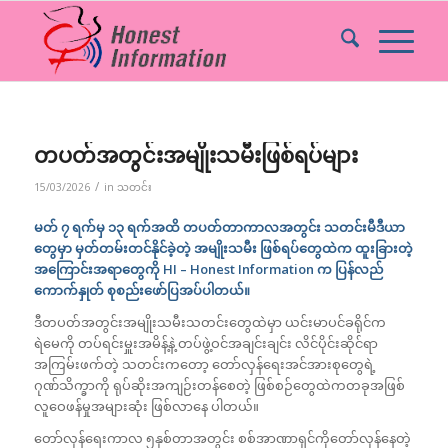
တပတ်အတွင်းအမျိုးသမီးဖြစ်ရပ်များ
/
15/03/2026
in
သတင်း
မတ် ၇ ရက်မှ ၁၃ ရက်အထိ တပတ်တာကာလအတွင်း သတင်းမီဒီယာ
တွေမှာ မှတ်တမ်းတင်နိုင်ခဲ့တဲ့ အမျိုးသမီး ဖြစ်ရပ်တွေထဲက ထူးခြားတဲ့
အကြောင်းအရာတွေကို HI – Honest Information က ပြန်လည်
ကောက်နှုတ် စုစည်းဖော်ပြအပ်ပါတယ်။
ဒီတပတ်အတွင်းအမျိုးသမီးသတင်းတွေထဲမှာ ယင်းမာပင်ခရိုင်က
ရဲမေကို တပ်ရင်းမှူးအမိန့်နဲ့ တပ်ဖွဲ့ဝင်အချင်းချင်း လိင်ပိုင်းဆိုင်ရာ
အကြမ်းဖက်တဲ့ သတင်းကတော့ တော်လှန်ရေးအင်အားစုတွေရဲ့
ဂုဏ်သိက္ခာကို ရုပ်ဆိုးအကျဉ်းတန်စေတဲ့ ဖြစ်စဉ်တွေထဲကတခုအဖြစ်
လူဝေဖန်မှုအများဆုံး ဖြစ်လာနေ ပါတယ်။
တော်လှန်ရေးကာလ ၅နှစ်တာအတွင်း စစ်အာဏာရှင်ကိုတော်လှန်နေတဲ့