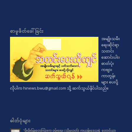
စာမူဖိတ်ခေါ်ခြင်း
အမျိုးသမီး
ရေးဆိုင်ရာ
သတင်း
ဆောင်းပါး၊
ဓာတ်ပုံ၊
ကဗျာ၊
ကာတွန်း
များ ပေးပို့
လိုပါက
hinews.bwu@gmail.com
သို့ ဆက်သွယ်နိုင်ပါသည်။
ဓါတ်ပုံများ
“မီးခိုးမြူတွေကြားက ဝမ်းရေး (သို့မဟုတ်) ကယန်းဒေသရဲ့ တောင်ယာ