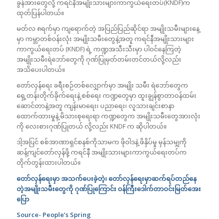
ခွန်အားတွေလို့ ကရင်နီအမျိုးသားများကာကွယ်ရေးတပ်(KNDF)က
ထုတ်ပြန်ပါတယ်။
မတ်လ ၈ရက်မှာ ကျရောက်တဲ့ အပြည်ပြည်ဆိုင်ရာ အမျိုးသမီးများနေ့
မှာ ကမ္ဘာတစ်ဝန်းလုံး အမျိုးသမီးတွေနဲ့အတူ ကရင်နီအမျိုးသားများ
ကာကွယ်ရေးတပ် (KNDF) ရဲ့ ကဏ္ဍအသီးသီးမှာ ပါဝင်နေကြတဲ့
အမျိုးသမီးရဲဘော်တွေကို ဂုဏ်ပြုမှတ်တမ်းတင်တယ်လို့လည်း
အသိပေးပါတယ်။
တော်လှန်ရေး ခရီးစဉ်တစ်လျှောက်မှာ အမျိုး သမီး ရဲဘော်တွေက
ရှေ့တန်းတိုက်ခိုက်ရေးနဲ့ စစ်ရေး ကဏ္ဍတွေမှာ ထူးချွန်စွာတာဝန်ထမ်း
ဆောင်တာနဲ့အတူ ကျန်းမာရေး၊ ပညာရေး၊ လူသားချင်းစာနာ
ထောက်ထားမှုနဲ့ မိသားစုရေးရာ ကဏ္ဍတွေက အမျိုးသမီးတွေအားလုံး
ကို လေးစားဂုဏ်ပြုတယ် လို့လည်း KNDF က ဆိုပါတယ်။
ဒါ့အပြင် စစ်အာဏာရှင်စနစ်ကိုသာမက ဖိုဝါဒနဲ့ ဖိနှိပ်မှု မှန်သမျှကို
ဆန့်ကျင်တော်လှန်ဖို့ ကရင်နီ အမျိုးသားများကာကွယ်ရေးတပ်က
တိုက်တွန်းထားပါတယ်။
တော်လှန်ရေးမှာ အသက်ပေးခဲ့တဲ့၊ တော်လှန်ရေးမှာဆက်ရပ်တည်နေ
တဲ့အမျိုးသမီးတွေကို ဂုဏ်ပြုကြောင်း ဝန်ကြီးဒေါက်တာဝင်းမြတ်အေး
ပြော
Source-
People’s Spring