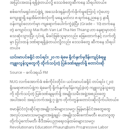
အပြင်းအထန် ရရှိခဲ့တယ်လို့ ဒေသခံတွေဆီကနေ သိရပါတယ်။
စစ်ကော်မရှင်တပ်ဖွဲ့ရဲ့ အသေခံဒရုန်းတိုက်ခိုက်မှုကြောင့် လုံဟော့
ကျေးရွာရှိ နေအိမ်တစ်လုံးကို မနေ့ မတ်လ ၈ ရက်နေ့ ညနေ ၄ နာရီ
ဝန်းကျင်လောက်မှာ ကျရောက်ပေါက်ကွဲခဲ့ပြီး (Grade – 10) တက်နေ
တဲ့ ကျောင်းသူ Mai Ruth Van Lal Tha Nei Thiang ဟာ နေရာမှာတင်
သေဆုံးသွားပြီး ၎င်းရဲ့ မိခင်ဖြစ်သူမှာလည်း ခြေထောက်နှင့် လက်တို့
မှာ ပြင်းထန် ဒဏ်ရာရရှိခဲ့တယ်လို့လည်း ဒေသခံတွေ ဆီကနေ သိရပါ
တယ်။
ယင်းမာပင်ခရိုင် တပ်ရင်း ၂၀ က ရဲမေ ရိုက်နှက်မုဒိန်းကျင့်ခံရမှု
ကျူးလွန်သူတွေကို ထိုက်သင့်တဲ့ ပြစ်ဒဏ်ချမှတ်ဖို့ တောင်းဆို
Source – ဖက်ဒရယ် FM
NUG လက်အောက်ခံ စစ်ကိုင်းတိုင်း၊ ယင်းမာပင်ခရိုင် တပ်ရင်း (၂၀)
ရိုးမရာဇာတပ်ဖွဲ့က ရဲမေကို ရိုက်နှက်မုဒိန်းကျင့်ခဲ့တဲ့ ကျူးလွန်သူတွေ
ကို ထိုက်သင့်တဲ့ ပြစ်ဒဏ်ချမှတ်ဖို့ အမျိုးသမီးအဖွဲ့အစည်းတွေ
အပါအဝင် အရပ်ဘက်အဖွဲ့ ၇ ဖွဲ့က တိုက်တွန်းတောင်းဆိုလိုက်ပါတယ်။
ဗမာနိုင်ငံလုံးဆိုင်ရာအမျိုးသမီးများသမဂ္ဂ၊ မြန်မာနိုင်ငံအထွေထွေ
အလုပ်သမားသမဂ္ဂများအဖွဲ့ချုပ် -အမျိုးသမီးကော်မတီ၊ ယောလူထု
တိုက်ပွဲကော်မတီ၊ စီဒီအမ်ပညာရေးဝန်ထမ်းများသမဂ္ဂ၊
Revolutionary Education Phaungbyin၊ Progressive Labor