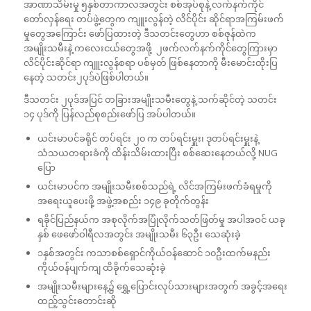
အာဏာသိမ်းမှု ၅နှစ်တာကာလအတွင်း စစ်အုပ်စုနဲ့ လက်နက်ကိုင်
တော်လှန်ရေး တပ်ဖွဲ့တွေက ကျူးလွန်တဲ့ လိင်ပိုင်း ဆိုင်ရာအကြမ်းဖက်
မှုတွေအကြောင်း ဖော်ပြထားတဲ့ ဒီသတင်းတွေဟာ စစ်ဇုန်ထဲက
အမျိုးသမီးနဲ့ ကလေးငယ်တွေအဖို့ ၂ဖက်လက်နက်ကိုင်တွေကြားမှာ
လိင်ပိုင်းဆိုင်ရာ ကျူးလွန်စရာ ပစ်မှတ် ဖြစ်နေတာကို မီးမောင်းထိုးပြ
နေတဲ့ သတင်း၂ပုဒ်ပဲဖြစ်ပါတယ်။
ဒီသတင်း ၂ပုဒ်အပြင် တခြားအမျိုးသမီးတွေနဲ့ သက်ဆိုင်တဲ့ သတင်း
၁၄ ပုဒ်ကို ပြန်လည်စုစည်းဖော်ပြ အပ်ပါတယ်။
ယင်းမာပင်ခရိုင် တပ်ရင်း ၂၀ က တပ်ရင်းမှူး၊ ဒုတပ်ရင်းမှူးနဲ့
သံသယတရားခံကို ထိန်းသိမ်းထားပြီး စစ်ဆေးနေတယ်လို့ NUG
ပြော
ယင်းမာပင်က အမျိုးသမီးစစ်သည်ရဲ့ လိင်အကြမ်းဖက်ခံရမှုကို
အရေးယူပေးဖို့ အဖွဲ့အစည်း ၁၄၉ ခုတိုက်တွန်း
ရခိုင်ပြည်နယ်က အစုလိုက်အပြုံလိုက်သတ်ဖြတ်မှု အပါအဝင် ယခု
နှစ် ဖေဖော်ဝါရီလအတွင်း အမျိုးသမီး ၆၃ဦး သေဆုံးခဲ့
၁နှစ်အတွင်း ကသာစစ်ရှောင်ကိုယ်ဝန်ဆောင် ၁၀ဦးထက်မနည်း
ကိုယ်ဝန်ပျက်ကျ ထိခိုက်သေဆုံးခဲ့
အမျိုးသမီးများနေ့၌ ရွှေ့ပြောင်းလုပ်သားများအတွက် အခွင့်အရေး
ထည့်သွင်းတောင်းဆို