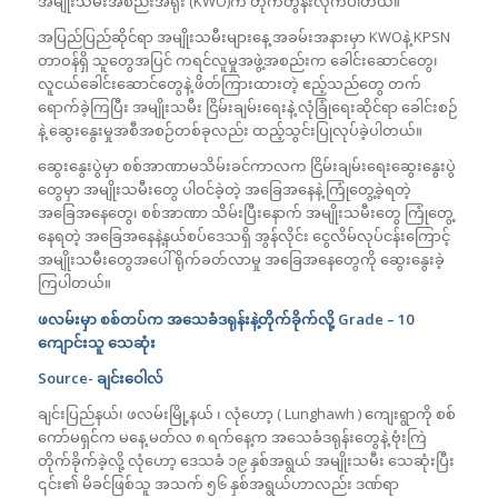
အမျိုးသမီးအစည်းအရုံး (KWO)က တိုက်တွန်းလိုက်ပါတယ်။
အပြည်ပြည်ဆိုင်ရာ အမျိုးသမီးများနေ့ အခမ်းအနားမှာ KWOနဲ့ KPSN
တာဝန်ရှိ သူတွေအပြင် ကရင်လူမှုအဖွဲ့အစည်းက ခေါင်းဆောင်တွေ၊
လူငယ်ခေါင်းဆောင်တွေနဲ့ ဖိတ်ကြားထားတဲ့ ဧည့်သည်တွေ တက်
ရောက်ခဲ့ကြပြီး အမျိုးသမီး ငြိမ်းချမ်းရေးနဲ့ လုံခြုံရေးဆိုင်ရာ ခေါင်းစဉ်
နဲ့ ဆွေးနွေးမှုအစီအစဉ်တစ်ခုလည်း ထည့်သွင်းပြုလုပ်ခဲ့ပါတယ်။
ဆွေးနွေးပွဲမှာ စစ်အာဏာမသိမ်းခင်ကာလက ငြိမ်းချမ်းရေးဆွေးနွေးပွဲ
တွေမှာ အမျိုးသမီးတွေ ပါဝင်ခဲ့တဲ့ အခြေအနေနဲ့ ကြုံတွေ့ခဲ့ရတဲ့
အခြေအနေတွေ၊ စစ်အာဏာ သိမ်းပြီးနောက် အမျိုးသမီးတွေ ကြုံတွေ့
နေရတဲ့ အခြေအနေနဲ့နယ်စပ်ဒေသရှိ အွန်လိုင်း ငွေလိမ်လုပ်ငန်းကြောင့်
အမျိုးသမီးတွေအပေါ် ရိုက်ခတ်လာမှု အခြေအနေတွေကို ဆွေးနွေးခဲ့
ကြပါတယ်။
ဖလမ်းမှာ စစ်တပ်က အသေခံဒရုန်းနဲ့တိုက်ခိုက်လို့
Grade – 10
ကျောင်းသူ သေဆုံး
Source-
ချင်းဝေါလ်
ချင်းပြည်နယ်၊ ဖလမ်းမြို့နယ် ၊ လုံဟော့ ( Lunghawh ) ကျေးရွာကို စစ်
ကော်မရှင်က မနေ့ မတ်လ ၈ ရက်နေ့က အသေခံဒရုန်းတွေနဲ့ ဗုံးကြဲ
တိုက်ခိုက်ခဲ့လို့ လုံဟော့ ဒေသခံ ၁၉ နှစ်အရွယ် အမျိုးသမီး သေဆုံးပြီး
၎င်း၏ မိခင်ဖြစ်သူ အသက် ၅၆ နှစ်အရွယ်ဟာလည်း ဒဏ်ရာ