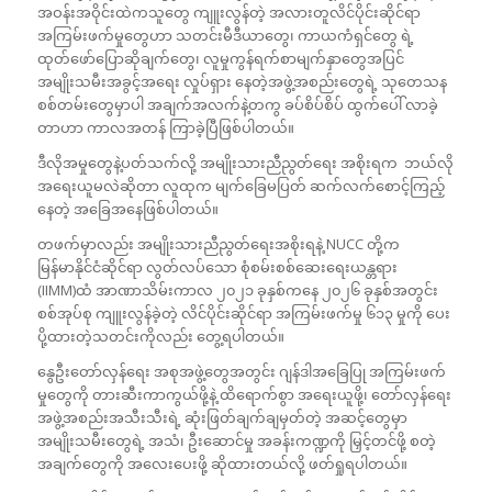
အဝန်းအဝိုင်းထဲကသူတွေ ကျူးလွန်တဲ့ အလားတူလိင်ပိုင်းဆိုင်ရာ
အကြမ်းဖက်မှုတွေဟာ သတင်းမီဒီယာတွေ၊ ကာယကံရှင်တွေ ရဲ့
ထုတ်ဖော်ပြောဆိုချက်တွေ၊ လူမှုကွန်ရက်စာမျက်နှာတွေအပြင်
အမျိုးသမီးအခွင့်အရေး လှုပ်ရှား နေတဲ့အဖွဲ့အစည်းတွေရဲ့ သုတေသန
စစ်တမ်းတွေမှာပါ အချက်အလက်နဲ့တကွ ခပ်စိပ်စိပ် ထွက်ပေါ် လာခဲ့
တာဟာ ကာလအတန် ကြာခဲ့ပြီဖြစ်ပါတယ်။
ဒီလိုအမှုတွေနဲ့ပတ်သက်လို့ အမျိုးသားညီညွတ်ရေး အစိုးရက ဘယ်လို
အရေးယူမလဲဆိုတာ လူထုက မျက်ခြေမပြတ် ဆက်လက်စောင့်ကြည့်
နေတဲ့ အခြေအနေဖြစ်ပါတယ်။
တဖက်မှာလည်း အမျိုးသားညီညွတ်ရေးအစိုးရနဲ့ NUCC တို့က
မြန်မာနိုင်ငံဆိုင်ရာ လွတ်လပ်သော စုံစမ်းစစ်ဆေးရေးယန္တရား
(IIMM)ထံ အာဏာသိမ်းကာလ ၂၀၂၁ ခုနှစ်ကနေ ၂၀၂၆ ခုနှစ်အတွင်း
စစ်အုပ်စု ကျူးလွန်ခဲ့တဲ့ လိင်ပိုင်းဆိုင်ရာ အကြမ်းဖက်မှု ၆၁၃ မှုကို ပေး
ပို့ထားတဲ့သတင်းကိုလည်း တွေ့ရပါတယ်။
နွေဦးတော်လှန်ရေး အစုအဖွဲ့တွေအတွင်း ဂျန်ဒါအခြေပြု အကြမ်းဖက်
မှုတွေကို တားဆီးကာကွယ်ဖို့နဲ့ ထိရောက်စွာ အရေးယူဖို့၊ တော်လှန်ရေး
အဖွဲ့အစည်းအသီးသီးရဲ့ ဆုံးဖြတ်ချက်ချမှတ်တဲ့ အဆင့်တွေမှာ
အမျိုးသမီးတွေရဲ့ အသံ၊ ဦးဆောင်မှု အခန်းကဏ္ဍကို မြှင့်တင်ဖို့ စတဲ့
အချက်တွေကို အလေးပေးဖို့ ဆိုထားတယ်လို့ ဖတ်ရှုရပါတယ်။