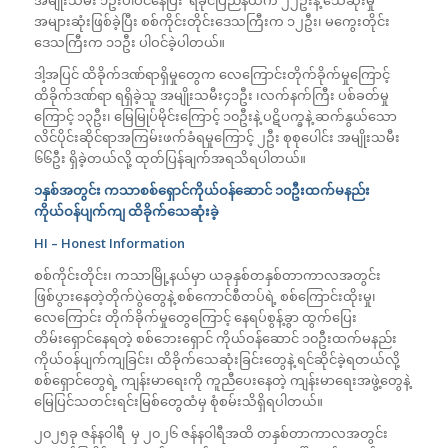
အမျိုးသမီး ၁ဦးပါဝင်နေပြီး ရခိုင်ပြည်နယ်က ၂၂ဦးနဲ့ သေဆုံးမှု
အများဆုံးဖြစ်ခဲ့ပြီး စစ်ကိုင်းတိုင်းဒေသကြီးက ၁၂ဦး၊ မကွေးတိုင်း
ဒေသကြီးက ၁၁ဦး ပါဝင်ခဲ့ပါတယ်။
ဒါ့အပြင် ထိခိုက်ဒဏ်ရာရှိမှုတွေက လေကြောင်းတိုက်ခိုက်မှုကြောင့်
ထိခိုက်ဒဏ်ရာ ရရှိခဲ့သူ အမျိုးသမီး၄၁ဦး ၊လက်နက်ကြီး ပစ်ခတ်မှု
ကြောင့် ၁၃ဦး၊ မြေမြုပ်မိုင်းကြောင့် ၁၀ဦးနဲ့ ပဋိပက္ခနဲ့ ဆက်နွယ်သော
လိင်ပိုင်းဆိုင်ရာအကြမ်းဖက်ခံရမှုကြောင့် ၂ဦး စုစုပေါင်း အမျိုးသမီး
၆၆ဦး ရှိခဲ့တယ်လို့ ထုတ်ပြန်ချက်အရသိရပါတယ်။
၁နှစ်အတွင်း ကသာစစ်ရှောင်ကိုယ်ဝန်ဆောင် ၁၀ဦးထက်မနည်း
ကိုယ်ဝန်ပျက်ကျ ထိခိုက်သေဆုံးခဲ့
HI – Honest Information
စစ်ကိုင်းတိုင်း၊ ကသာမြို့နယ်မှာ ယခုနှစ်တနှစ်တာကာလအတွင်း
ဖြစ်ပွားနေတဲ့တိုက်ပွဲတွေနဲ့ စစ်ကောင်စီတပ်ရဲ့ စစ်ကြောင်းထိုးမှု၊
လေကြောင်း တိုက်ခိုက်မှုတွေကြောင့် နေရပ်စွန့်ခွာ ထွက်ပြေး
တိမ်းရှောင်နေရတဲ့ စစ်ဘေးရှောင် ကိုယ်ဝန်ဆောင် ၁၀ဦးထက်မနည်း
ကိုယ်ဝန်ပျက်ကျခြင်း၊ ထိခိုက်သေဆုံးခြင်းတွေနဲ့ ရင်ဆိုင်ခဲ့ရတယ်လို့
စစ်ရှောင်တွေရဲ့ ကျန်းမာရေးကို ကူညီပေးနေတဲ့ ကျန်းမာရေးအဖွဲ့တွေနဲ့
မြေပြင်သတင်းရင်းမြစ်တွေထံမှ စုံစမ်းသိရှိရပါတယ်။
၂၀၂၅ခု ဇန်နဝါရီ မှ ၂၀၂၆ ဇန်နဝါရီအထိ တနှစ်တာကာလအတွင်း