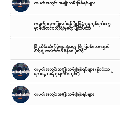
တပတ်အတွင်း အမျိုးသမီးဖြစ်ရပ်များ
တရုတ်မယားပြုလုပ်ရန် မြို့ပြနဲ့လူမှုကွန်ရက်တွေ
မှာ ပေါ်တင်စည်းရုံးမှုတွေပြုလုပ်လာ
မြို့သိမ်းတိုက်ပွဲများနဲ့အတူ မြို့ပြစစ်ဘေးရှောင်
တွေရဲ့ အခက်အခဲ စိန်ခေါ်မှုတွေ
တပတ်အတွင်းအမျိုးသမီးဖြစ်ရပ်များ (နိုဝင်ဘာ ၂
ရက်နေ့ကနေ ၇ ရက်အတွင်း )
တပတ်အတွင်းအမျိုးသမီးဖြစ်ရပ်များ