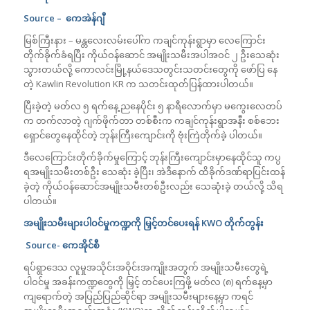
Source –
ကေအဲန်ဂျီ
မြစ်ကြီးနား – မန္တလေးလမ်းပေါ်က ကချင်ကုန်းရွာမှာ လေကြောင်း
တိုက်ခိုက်ခံရပြီး ကိုယ်ဝန်ဆောင် အမျိုးသမီးအပါအဝင် ၂ ဦးသေဆုံး
သွားတယ်လို့ ကောလင်းမြို့နယ်ဒေသတွင်းသတင်းတွေကို ဖော်ပြ နေ
တဲ့ Kawlin Revolution KR က သတင်းထုတ်ပြန်ထားပါတယ်။
ပြီးခဲ့တဲ့ မတ်လ ၅ ရက်နေ့ ညနေပိုင်း ၅ နာရီလောက်မှာ မကွေးလေတပ်
က တက်လာတဲ့ ဂျက်ဖိုက်တာ တစ်စီးက ကချင်ကုန်းရွာအနီး စစ်ဘေး
ရှောင်တွေနေထိုင်တဲ့ ဘုန်းကြီးကျောင်းကို ဗုံးကြဲတိုက်ခဲ့ ပါတယ်။
ဒီလေကြောင်းတိုက်ခိုက်မှုကြောင့် ဘုန်းကြီးကျောင်းမှာနေထိုင်သူ ကပ္ပ
ရအမျိုးသမီးတစ်ဦး သေဆုံး ခဲ့ပြီး၊ အဲဒီနောက် ထိခိုက်ဒဏ်ရာပြင်းထန်
ခဲ့တဲ့ ကိုယ်ဝန်ဆောင်အမျိုးသမီးတစ်ဦးလည်း သေဆုံးခဲ့ တယ်လို့ သိရ
ပါတယ်။
အမျိုးသမီးများပါဝင်မှုကဏ္ဍကို မြှင့်တင်ပေးရန်
KWO
တိုက်တွန်း
Source-
ကေအိုင်စီ
ရပ်ရွာဒေသ လူမှုအသိုင်းအဝိုင်းအကျိုးအတွက် အမျိုးသမီးတွေရဲ့
ပါဝင်မှု အခန်းကဏ္ဍတွေကို မြှင့် တင်ပေးကြဖို့ မတ်လ (၈) ရက်နေ့မှာ
ကျရောက်တဲ့ အပြည်ပြည်ဆိုင်ရာ အမျိုးသမီးများနေ့မှာ ကရင်