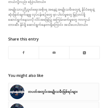
တယ်လို့လည်း ပြောပါတယ်။
အမျိုးသားညီညွတ်ရေးအစိုးရ အနေနဲ့ အမျိုးသမီးတွေရဲ့ နိုင်ငံရေးနဲ့
ဆုံးဖြတ်ချက်ချမှု လုပ်ငန်းစဉ်တွေ မှာ ပါဝင်မှုတွေ မြှင့်တင်ဖို့
ဆောင်ရွက်နေသလို လိင်အခြေပြု အကြမ်းဖက်မှုတွေ ကာကွယ်
တားဆီး နိုင်ဖို့ ဆောင်ရွက်နေတာရှိကြောင်း အသိပေးပါတယ်။
Share this entry
You might also like
တပတ်အတွင်းအမျိုးသမီးဖြစ်ရပ်များ