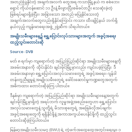
အတည်ပြုနိုင်တဲ့ အချက်အလက် တွေအရ ကသာမြို့နယ် က စစ်ဘေး
ရှောင် ကိုယ်ဝန်ဆောင် ၁၁ ဦးနဲ့ မီးဖွားပြီးစမိခင်တဦး သေဆုံးခဲ့တဲ့
ဖြစ်ရပ်များရှိခဲ့ပြီး၊ အခြားသော အတည် မပြုနိုင်သေးတဲ့
အချက်အလက်တွေလည်းရှိနိုင်ကြောင်း ကသာ၊ ထီးချိုင့်နယ် ဘက်ရှိ
နယ်လှည့် ကျန်းမာရေးအဖွဲ့ ၂ဖွဲ့ဆီက သိရပါတယ်။
အမျိုးသမီးများနေ့၌ ရွှေ့ပြောင်းလုပ်သားများအတွက် အခွင့်အရေး
ထည့်သွင်းတောင်းဆို
Source- DVB
မတ် ၈ ရက်မှာ ကျရောက်တဲ့ အပြည်ပြည်ဆိုင်ရာ အမျိုးသမီးများနေ့ကို
အခမ်းအနားကို ထိုင်းနိုင်ငံ၊ ချင်းမိုင်မြို့မှာလည်း ကျင်းပခဲ့ကြပြီး ဒီ
အခမ်းအနားမှာ ရွှေ့ပြောင်းအလုပ်သမားတွေရဲ့ အခွင့်အရေး၊ ဂျန်ဒါ
တန်းတူညီမျှမှုနဲ့ အမျိုးသမီးတွေရဲ့ ခေါင်းဆောင်မှုကဏ္ဍတွေအတွက်
အဓိကထား တောင်းဆိုခဲ့ကြ ပါတယ်။
ဒီနှစ်မှာ ကျရောက်တဲ့ အပြည်ပြည်ဆိုင်ရာ အမျိုးသမီးများနေ့အတွက်
ချင်းမိုင်မြို့မှာရှိတဲ့ အရပ်ဘက် လူမှုအဖွဲ့အစည်းတွေဟာ ရွှေ့ပြောင်း
အလုပ်သမားတွေနဲ့ သူတို့ရဲ့ မိသားစုတွေရဲ့ အခြေခံလိုအပ်ချက်၊
အခွင့်အရေးတွေကို ရရှိနိုင်ဖို့နဲ့ အကာအကွယ်ပေးနိုင်ဖို့ကို ထည့်သွင်း
တောင်းဆိုခဲ့ကြပါတယ်။
မြန်မာ့အမျိုးသမီးသမဂ္ဂ (BWU) ရဲ့ တွဲဖက်အထွေထွေအတွင်းရေးမှူး-၁