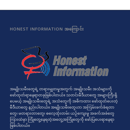
HONEST INFORMATION အကြောင်း
အမျိုးသမီးတွေရဲ့ တရားမျှတမှုအတွက် အမျိုးသမီး အသံများကို
ဖော်ထုတ်ရာနေရာတခုဖြစ်ပါတယ်။ သတင်းမီဒီယာတွေ အများကြီးရှိ
ပေမယ့် အမျိုးသမီးတွေရဲ့ အသံတွေကို အဓိကထား ဖော်ထုတ်ပေးတဲ့
မီဒီယာတွေ နည်းပါတယ်။ အမျိုးသမီးတွေဟာ အကြမ်းဖက်ခံရတာ
တွေ၊ မတရားတာတွေ၊ ဓလေ့ထုံးတမ်း ယဉ်ကျေးမှု အခက်အခဲတွေ
ကြားထဲမှာ ကြုံတွေ့နေရတဲ့အတွေ့အကြုံတွေကို ဖော်ပြပေးရာနေရာ
ဖြစ်ပါတယ်။