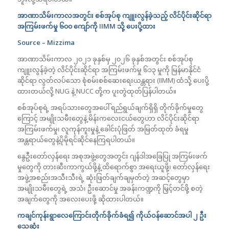
အာဏာသိမ်းကာလအတွင်း စစ်အုပ်စု ကျူးလွန်ခဲ့သည့် လိင်ပိုင်းဆိုင်ရာ
အကြမ်းဖက်မှု ၆၀၀ ကျော်ကို
IIMM
သို့ ပေးပို့ထား
Source – Mizzima
အာဏာသိမ်းကာလ ၂၀၂၁ ခုနှစ်မှ ၂၀၂၆ ခုနှစ်အတွင်း စစ်အုပ်စု
ကျူးလွန်ခဲ့တဲ့ လိင်ပိုင်းဆိုင်ရာ အကြမ်းဖက်မှု ၆၁၃ မှုကို မြန်မာနိုင်ငံ
ဆိုင်ရာ လွတ်လပ်သော စုံစမ်းစစ်ဆေးရေးယန္တရား (IIMM) ထံသို့ ပေးပို့
ထားတယ်လို့ NUG နဲ့ NUCC တို့က ပူးတွဲထုတ်ပြန်ပါတယ်။
စစ်အုပ်စုရဲ့ အရပ်သားတွေအပေါ် ရည်ရွယ်ချက်ရှိရှိ တိုက်ခိုက်မှုတွေ
ကြောင့် အမျိုးသမီးတွေနဲ့ မိန်းကလေးငယ်တွေဟာ လိင်ပိုင်းဆိုင်ရာ
အကြမ်းဖက်မှု၊ လူကုန်ကူးမှုနဲ့ ခေါင်းပုံဖြတ် အမြတ်ထုတ် ခံရမှု
အန္တရာယ်တွေနဲ့ပိုမိုရင်ဆိုင်နေကြရပါတယ်။
နွေဦးတော်လှန်ရေး အစုအဖွဲ့တွေအတွင်း ဂျန်ဒါအခြေပြု အကြမ်းဖက်
မှုတွေကို တားဆီးကာကွယ်ဖို့နဲ့ ထိရောက်စွာ အရေးယူဖို့၊ တော်လှန်ရေး
အဖွဲ့အစည်းအသီးသီးရဲ့ ဆုံးဖြတ်ချက်ချမှတ်တဲ့ အဆင့်တွေမှာ
အမျိုးသမီးတွေရဲ့ အသံ၊ ဦးဆောင်မှု အခန်းကဏ္ဍကို မြှင့်တင်ဖို့ စတဲ့
အချက်တွေကို အလေးပေးဖို့ ဆိုထားပါတယ်။
ကချင်ကုန်းရွာလေကြောင်းတိုက်ခိုက်ခံရ၍ ကိုယ်ဝန်ဆောင်အပါ ၂ ဦး
သေဆုံး