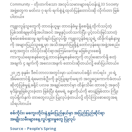
Community – တိုးတက်သော အလုပ်သမားများရပ်ဝန်းနဲ့ 33 Society
အဖွဲ့တွေက မတ်လ ၇ ရက် ရက်စွဲနဲ့ ထုတ်ပြန်တောင်းဆို လိုက်တာ ဖြစ်
ပါတယ်။
ကျူးလွန်သူတွေကို တာဝန်ယူမှု၊ တာဝန်ခံမှု ရှိစေဖို့နဲ့ ထိုက်သင့်တဲ့
ပြစ်ဒဏ်ချမှတ်ဖို့အပါအဝင် အမှုနှင့်ပတ်သက်ပြီး ပွင့်လင်းမြင်သာတဲ့
စုံစမ်းစစ်ဆေးမှု ချက်ချင်းပြုလုပ်ဖို့၊ ကျူးလွန်ခံရသူရဲ့ ထိခိုက်နစ်နာမှု
ကို အများပြည်သူရှေ့မှာ အသိအမှတ်ပြုဖို့နဲ့ တော်လှန်ရေးအဖွဲ့အစည်း
တွေအတွင်း လိင်ပိုင်းဆိုင်ရာအကြမ်းဖက်မှု မဖြစ်ပွားစေဖို့
ကာကွယ်ရေးစနစ်တွေနဲ့ တာဝန်ခံမှုစနစ်တွေကို တည်ဆောက်ဖို့ စတဲ့
အချက် ၄ ချက်ကို အလေးအနက် တောင်းဆိုတယ်လို့ ဖော်ပြပါတယ်။
၂၀၂၅ ခုနှစ်၊ ဒီဇင်ဘာလအတွင်းမှာ ယင်းမာပင်ခရိုင် တပ်ရင်း ၂၀ ရဲ့
အိမ်ထောင်ရှိ ရဲမေတစ်ဦးကို ခွင့်ပြုချက်မရဘဲ အလှူငွေကောက်ခံတယ်
ဆိုတဲ့ပြစ်မှုနဲ့ ခရိုင် ပလဖ အချုပ်ထောင်မှာ ထိန်းသိမ်း ထားစဉ် အခုလို
မုဒိန်းမှုဖြစ်ပွားခဲ့တာ ဖြစ်ပြီး ရဲမေရဲ့ ခန္ဓာကိုယ်ကို ဓားနဲ့ခြစ်တာ၊ ကြိုး
တုပ်ရိုက်နှက် တာတွေလည်း ပြုလုပ်ခဲ့တယ်လို့ တိုင်ကြားစာတွေအရ
သိရပါတယ်။
စစ်ကိုင်း၊ မကွေးတိုင်းနဲ့ ရှမ်းပြည်နယ်မှာ အပြည်ပြည်ဆိုင်ရာ
အမျိုးသမီးများနေ့ လှုပ်ရှားမှုတွေ ပြုလုပ်
Source – People’s Spring