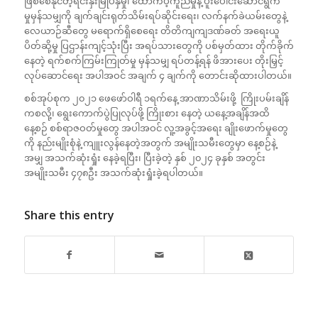
ဖြစ်စေနိုင်တဲ့ရင်းနှီးမြုပ်နှံမှု၊ ထောက်ပံ့ကူညီမှုနဲ့ ပူးပေါင်းဆောင်ရွက်
မှုမှန်သမျှကို ချက်ချင်းရုတ်သိမ်းရပ်ဆိုင်းရေး၊ လက်နက်ခဲယမ်းတွေနဲ့
လေယာဉ်ဆီတွေ မရောက်ရှိစေရေး တိတိကျကျဒဏ်ခတ် အရေးယူ
ပိတ်ဆို့မှု ပြဌာန်းကျင့်သုံးပြီး အရပ်သားတွေကို ပစ်မှတ်ထား တိုက်ခိုက်
နေတဲ့ ရက်စက်ကြမ်းကြုတ်မှု မှန်သမျှ ရပ်တန့်ရန် ဖိအားပေး တိုးမြှင့်
လုပ်ဆောင်ရေး အပါအဝင် အချက် ၄ ချက်ကို တောင်းဆိုထားပါတယ်။
စစ်အုပ်စုက ၂၀၂၁ ဖေဖော်ဝါရီ ၁ရက်နေ့ အာဏာသိမ်းဖို့ ကြိုးပမ်းချိန်
ကစလို့၊ ရွေးကောက်ပွဲပြုလုပ်ဖို့ ကြိုးစား နေတဲ့ ယနေ့အချိန်အထိ
နေ့စဉ် စစ်ရာဇဝတ်မှုတွေ အပါအဝင် လူ့အခွင့်အရေး ချိုးဖောက်မှုတွေ
ကို နည်းမျိုးစုံနဲ့ ကျူးလွန်နေတဲ့အတွက် အမျိုးသမီးတွေမှာ နေ့စဉ်နဲ့
အမျှ အသက်ဆုံးရှုံး နေခဲ့ရပြီး၊ ပြီးခဲ့တဲ့ နှစ် ၂၀၂၄ ခုနှစ် အတွင်း
အမျိုးသမီး ၄၇၈ဦး အသက်ဆုံးရှုံးခဲ့ရပါတယ်။
Share this entry