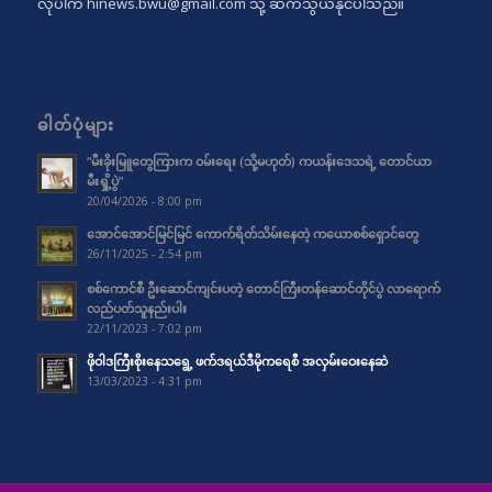
လိုပါက
hinews.bwu@gmail.com
သို့ ဆက်သွယ်နိုင်ပါသည်။
ဓါတ်ပုံများ
“မီးခိုးမြူတွေကြားက ဝမ်းရေး (သို့မဟုတ်) ကယန်းဒေသရဲ့ တောင်ယာ
မီးရှို့ပွဲ”
20/04/2026 - 8:00 pm
အောင်အောင်မြင်မြင် ကောက်ရိတ်သိမ်းနေတဲ့ ကယောစစ်ရှောင်တွေ
26/11/2025 - 2:54 pm
စစ်ကောင်စီ ဦးဆောင်ကျင်းပတဲ့ တောင်ကြီးတန်ဆောင်တိုင်ပွဲ လာရောက်
လည်ပတ်သူနည်းပါး
22/11/2023 - 7:02 pm
ဖိုဝါဒကြီးစိုးနေသရွေ့ ဖက်ဒရယ်ဒီမိုကရေစီ အလှမ်းဝေးနေဆဲ
13/03/2023 - 4:31 pm