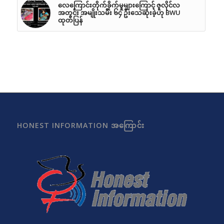
လေကြောင်းတိုက်ခိုက်မှုများကြောင့် ဇူလိုင်လ
အတွင်း အမျိုးသမီး ၆၄ ဦးသေဆုံးခဲ့ဟု BWU
ထုတ်ပြန်
HONEST INFORMATION အကြောင်း