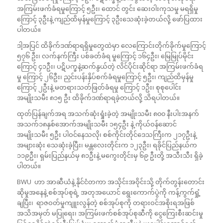
အကြမ်းဖက်ခံရမှုကြောင့် ၅ဦး၊ ထောင် တွင်း ဆေးဝါးကုသမှု မရရှိမှု
ကြောင့် ၃ဦးနဲ့ ကျည်ထိမှန်မှုကြောင့် ၃ဦးသေဆုံးခဲ့တယ်လို့ ဖော်ပြထား
ပါတယ်။
ဒါ့အပြင် ထိခိုက်ဒဏ်ရာရရှိမှုတွေထဲမှာ လေကြောင်းတိုက်ခိုက်မှုကြောင့်
၅၇၆ ဦး၊ လက်နက်ကြီး ပစ်ခတ်ခံရ မှုကြောင့် ၁၆၄ဦး၊ မြေမြုပ်မိုင်း
ကြောင့် ၄၁ဦး၊ ပဋိပက္ခနဲ့ဆက်နွယ်တဲ့ လိင်ပိုင်းဆိုင်ရာ အကြမ်းဖက်ခံရ
မှု ကြောင့် ၂၆ဦး၊ ညှင်းပန်းနှိပ်စက်ခံရမှုကြောင့် ၅ဦး၊ ကျည်ထိမှန်မှု
ကြောင့် ၂ဦးနဲ့ မတရားသတ်ဖြတ်ခံရမှု ကြောင့် ၁ဦး၊ စုစုပေါင်း
အမျိုးသမီး ၈၁၅ ဦး ထိခိုက်ဒဏ်ရာရခဲ့တယ်လို့ သိရပါတယ်။
ထုတ်ပြန်ချက်အရ အသက်ဆုံးရှုံးခဲ့တဲ့ အမျိုးသမီး ၈၀၀ နီးပါးအနက်
အသက်၁၈နှစ်အောက်အမျိုးသမီး ၁၅၄ဦး နဲ့ ကိုယ်ဝန်ဆောင်
အမျိုးသမီး ၅ဦး ပါဝင်နေသလို၊ စစ်ကိုင်းတိုင်ဒေသကြီးက ၂၁၇ဦးနဲ့
အများဆုံး သေဆုံးခဲ့ပြီး၊ မန္တလေးတိုင်းက ၁၂၃ဦး၊ ရခိုင်ပြည်နယ်က
၁၁၉ဦး၊ ရှမ်းပြည်နယ်မှ ၈၁ဦးနဲ့ မကွေးတိုင်းမှ ၆၉ ဦးတို့ အသီးသီး ရှိခဲ့
ပါတယ်။
BWU ဟာ အာဆီယံနဲ့ နိုင်ငံတကာ အသိုင်းအဝိုင်းသို့ တိုက်တွန်းတောင်း
ဆိုမှုအနေနဲ့ စစ်အုပ်စုရဲ့ အတုအယောင် ရွေးကောက်ပွဲကို ကန့်ကွက်ရှုံ့
ချပြီး၊ ရာဇဝတ်မှုကျူးလွန်တဲ့ စစ်အုပ်စုကို တရားဝင်အစိုးရအဖြစ်
အသိအမှတ် မပြုရေး၊ အကြမ်းဖက်စစ်အုပ်စုဆီကို ငွေကြေးစီးဆင်းမှု