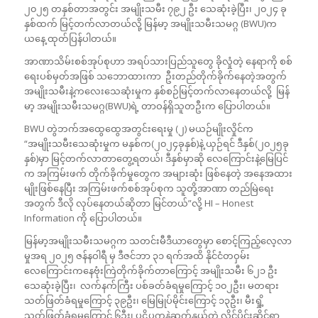
၂၀၂၅ တနှစ်တာအတွင်း အမျိုးသမီး ၇၉၂ ဦး သေဆုံးခဲ့ပြီး၊ ၂၀၂၄ ခု
နှစ်ထက် မြင့်တက်လာတယ်လို့ မြန်မာ့ အမျိုးသမီးသမဂ္ဂ (BWU)က
ယနေ့ ထုတ်ပြန်ပါတယ်။
အာဏာသိမ်းစစ်အုပ်စုဟာ အရပ်သားပြည်သူတွေ ခိုလှုံတဲ့ နေရာကို စစ်
ရေးပစ်မှတ်အဖြစ် သဘောထားကာ ဦးတည်တိုက်ခိုက်နေတဲ့အတွက်
အမျိုးသမီးနဲ့ကလေးသေဆုံးမှုက နှစ်စဉ်မြင့်တက်လာနေတယ်လို့ မြန်
မာ့ အမျိုးသမီးသမဂ္ဂ(BWU)ရဲ့ တာဝန်ရှိသူတဦးက ပြောပါတယ်။
BWU တွဲဘက်အထွေထွေအတွင်းရေးမှု (၂) မယဉ်မျိုးလှိုင်က
“အမျိုးသမီးသေဆုံးမှုက မနှစ်က(၂၀၂၄ခုနှစ်)နဲ့ ယှဉ်ရင် ဒီနှစ်(၂၀၂၅ခု
နှစ်)မှာ မြင့်တက်လာတာတွေ့ရတယ်၊ ဒီနှစ်မှာဆို လေကြောင်းနဲ့မြေပြင်
က အကြမ်းဖက် တိုက်ခိုက်မှုတွေက အများဆုံး ဖြစ်နေတဲ့ အနေအထား
မျိုးဖြစ်နေပြီး အကြမ်းဖက်စစ်အုပ်စုက သူတို့အာဏာ တည်မြဲရေး
အတွက် ဒီလို လုပ်နေတယ်ဆိုတာ မြင်တယ်”လို့ HI – Honest
Information ကို ပြောပါတယ်။
မြန်မာ့အမျိုးသမီးသမဂ္ဂက သတင်းမီဒီယာတွေမှာ စောင့်ကြည့်လေ့လာ
မှုအရ ၂၀၂၅ ဇန်နဝါရီ မှ ဒီဇင်ဘာ ၃၁ ရက်အထိ နိုင်ငံတဝှမ်း
လေကြောင်းကနေဗုံးကြဲတိုက်ခိုက်တာကြောင့် အမျိုးသမီး ၆၂၁ ဦး
သေဆုံးခဲ့ပြီး၊ လက်နက်ကြီး ပစ်ခတ်ခံရမှု‌ကြောင့် ၁၀၂ဦး၊ မတရား
သတ်ဖြတ်ခံရမှုကြောင့် ၃၉ဦး၊ မြေမြုပ်မိုင်းကြောင့် ၁၃ဦး၊ မီးရှို့
သတ်ဖြတ်ခံရမှုကြောင့် ၆ဦး၊ ပဋိပက္ခနဲ့ဆက်နွယ်တဲ့ လိင်ပိုင်းဆိုင်ရာ