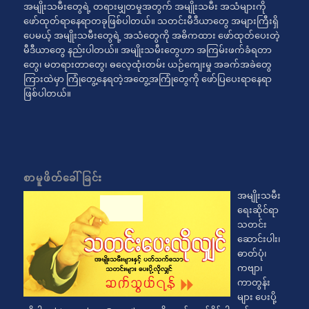
အမျိုးသမီးတွေရဲ့ တရားမျှတမှုအတွက် အမျိုးသမီး အသံများကို
ဖော်ထုတ်ရာနေရာတခုဖြစ်ပါတယ်။ သတင်းမီဒီယာတွေ အများကြီးရှိ
ပေမယ့် အမျိုးသမီးတွေရဲ့ အသံတွေကို အဓိကထား ဖော်ထုတ်ပေးတဲ့
မီဒီယာတွေ နည်းပါတယ်။ အမျိုးသမီးတွေဟာ အကြမ်းဖက်ခံရတာ
တွေ၊ မတရားတာတွေ၊ ဓလေ့ထုံးတမ်း ယဉ်ကျေးမှု အခက်အခဲတွေ
ကြားထဲမှာ ကြုံတွေ့နေရတဲ့အတွေ့အကြုံတွေကို ဖော်ပြပေးရာနေရာ
ဖြစ်ပါတယ်။
စာမူဖိတ်ခေါ်ခြင်း
အမျိုးသမီး
ရေးဆိုင်ရာ
သတင်း
ဆောင်းပါး၊
ဓာတ်ပုံ၊
ကဗျာ၊
ကာတွန်း
များ ပေးပို့