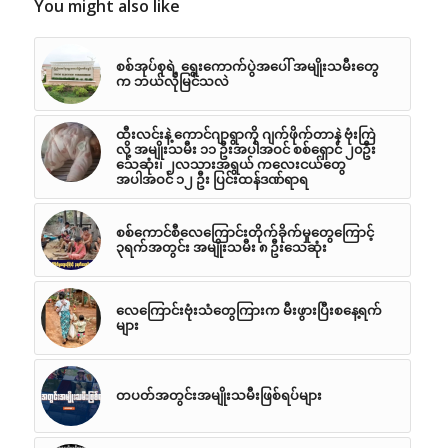
You might also like
စစ်အုပ်စုရဲ့ ရွေးကောက်ပွဲအပေါ် အမျိုးသမီးတွေ
က ဘယ်လိုမြင်သလဲ
ထီးလင်းနဲ့ ကောင်ဂျာရွာကို ဂျက်ဖိုက်တာနဲ ဗုံးကြဲ
လို့ အမျိုးသမီး ၁၁ ဦးအပါအဝင် စစ်ရှောင် ၂၀ဦး
သေဆုံး၊ ၂လသားအရွယ် ကလေးငယ်တွေ
အပါအဝင် ၁၂ ဦး ပြင်းထန်ဒဏ်ရာရ
စစ်ကောင်စီလေကြောင်းတိုက်ခိုက်မှုတွေကြောင့်
၃ရက်အတွင်း အမျိုးသမီး ၈ ဦးသေဆုံး
လေကြောင်းဗုံးသံတွေကြားက မီးဖွားပြီးစနေ့ရက်
များ
တပတ်အတွင်းအမျိုးသမီးဖြစ်ရပ်များ