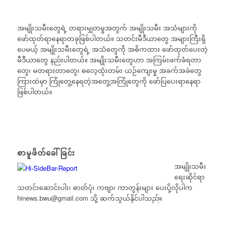
အမျိုးသမီးတွေရဲ့ တရားမျှတမှုအတွက် အမျိုးသမီး အသံများကို
ဖော်ထုတ်ရာနေရာတခုဖြစ်ပါတယ်။ သတင်းမီဒီယာတွေ အများကြီးရှိ
ပေမယ့် အမျိုးသမီးတွေရဲ့ အသံတွေကို အဓိကထား ဖော်ထုတ်ပေးတဲ့
မီဒီယာတွေ နည်းပါတယ်။ အမျိုးသမီးတွေဟာ အကြမ်းဖက်ခံရတာ
တွေ၊ မတရားတာတွေ၊ ဓလေ့ထုံးတမ်း ယဉ်ကျေးမှု အခက်အခဲတွေ
ကြားထဲမှာ ကြုံတွေ့နေရတဲ့အတွေ့အကြုံတွေကို ဖော်ပြပေးရာနေရာ
ဖြစ်ပါတယ်။
စာမူဖိတ်ခေါ်ခြင်း
အမျိုးသမီး
ရေးဆိုင်ရာ
သတင်းဆောင်းပါး၊ ဓာတ်ပုံ၊ ကဗျာ၊ ကာတွန်းများ ပေးပို့လိုပါက
hinews.bwu@gmail.com
သို့ ဆက်သွယ်နိုင်ပါသည်။