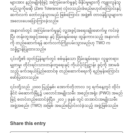
များအား နည်းမျိုးစုံဖြင့် အကြမ်းဖက်မှုနှင့် ဖိနှိပ်မှုများကို ကျူးလွန်သူ
မည်သူကိုမဆို (Zero Tolerance) လုံးဝသည်းခံမည်မဟုတ်ကြောင်းနှင့်
ဆက်လက် တော်လှန်သွားမည် ဖြစ်ကြောင်း အဖွဲ့၏ တာဝန်ရှိသူများက
အလေးပေးပြောကြားခဲ့သည်။
အနာဂတ်တွင် အကြမ်းဖက်မှုနှင့် လူ့အခွင့်အရေးချိုးဖောက်မှု ကင်းမဲ့
ပြီး တန်းတူအခွင့်အရေး နှင့် ငြိမ်းချမ်းရေး ထွန်းကားသည့် အနာဂတ်
ကို တည်ဆောက်ရန် ဆက်လက်ကြိုးပမ်းသွားမည်ဟု TWO က
သန္နိဋ္ဌာန်ပြုထားသည်။
၎င်းတို့၏ ထုတ်ပြန်ချက်တွင် စစ်မှန်သော ငြိမ်းချမ်းရေး၊ လူမှုတရား
မျှတမှု၊ တိုင်းရင်းသားတန်းတူရေးနှင့် ကိုယ်ပိုင်ပြဋ္ဌာန်း ခွင့်ကို အာမခံ
သည့် ဖက်ဒရယ်ပြည်ထောင်စု တည်ဆောက်ရေးကို ရည်မှန်းကြောင်း
ဖော်ပြထားသည်။
၎င်းတို့သည် ၂၀၀၀ ပြည့်နှစ်၊ အောက်တိုဘာလ ၁၄ ရက်နေ့တွင် ထိုင်း
နိုင်ငံ မဲဆောက်မြို့၌ ပလောင်အမျိုးသမီး အစည်းအရုံး (PWO) အမည်
ဖြင့် စတင်တည်ထောင်ခဲ့ပြီး၊ ၂၀၁၂ ခုနှစ် တွင် တအာင်းအမျိုးသမီး
အဖွဲ့အစည်း (TWO) အဖြစ် အမည်ပြောင်းလဲခဲ့သည့် အဖွဲ့ဖြစ်သည်။
Share this entry