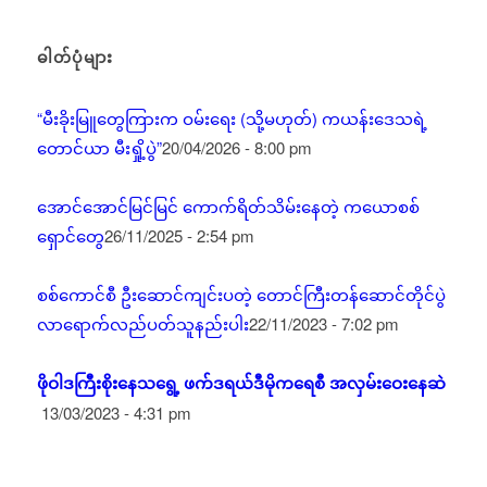
ဓါတ်ပုံများ
“မီးခိုးမြူတွေကြားက ဝမ်းရေး (သို့မဟုတ်) ကယန်းဒေသရဲ့
တောင်ယာ မီးရှို့ပွဲ”
20/04/2026 - 8:00 pm
အောင်အောင်မြင်မြင် ကောက်ရိတ်သိမ်းနေတဲ့ ကယောစစ်
ရှောင်တွေ
26/11/2025 - 2:54 pm
စစ်ကောင်စီ ဦးဆောင်ကျင်းပတဲ့ တောင်ကြီးတန်ဆောင်တိုင်ပွဲ
လာရောက်လည်ပတ်သူနည်းပါး
22/11/2023 - 7:02 pm
ဖိုဝါဒကြီးစိုးနေသရွေ့ ဖက်ဒရယ်ဒီမိုကရေစီ အလှမ်းဝေးနေဆဲ
13/03/2023 - 4:31 pm