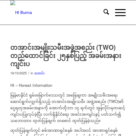
တအာင်းအမျိုးသမီးအဖွဲ့အစည်း (TWO)
တည်ထောင်ခြင်း ၂၅နှစ်ပြည့် အခမ်းအနား
ကျင်းပ
/
16/10/2025
in
သတင်း
HI – Honest Information
မြန်မာနိုင်ငံ ရှမ်းမြောက်ဒေသတွင် အခြေချကာ အမျိုးသမီးအရေး
ဆောင်ရွက်လျှက်ရှိသည့် တအာင်းအမျိုးသမီး အဖွဲ့အစည်း (TWO)၏
ငွေရတုအခမ်းအနားကို အောက်တိုဘာ ၁၄ ရက်တွင် အွန်လိုင်းမှတဆင့်
ကျင်းပပြုလုပ်ခဲ့ပြီး လက်ရှိနိုင်ငံရေး အခင်းအကျင်းနှင့် ပတ်သက်၍
သဘောထား ထုတ်ပြန်ချက် တစောင် ထုတ်ပြန်ခဲ့သည်။
ထုတ်ပြန်ချက်တွင် စစ်အာဏာရှင်စနစ် အပါအဝင် အာဏာရှင်စနစ်