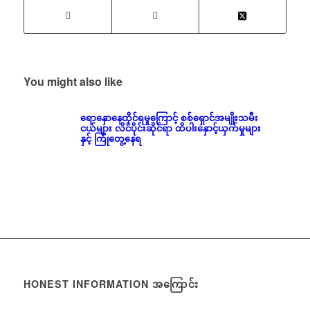
You might also like
ရောနှောနေထိုင်ရမှုကြောင့် စစ်ရှောင်အမျိုးသမီး
ငယ်များ လိင်ပိုင်းဆိုင်ရာ ထိပါးနှောင့်ယှက်မှုများ
နှင့် ကြုံတွေ့နေရ
HONEST INFORMATION အကြောင်း