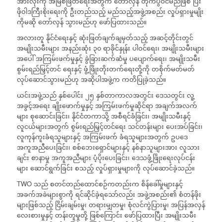
အားလုံးကို အမြစ်ဖြတ်ရေးအတွက် တော်လှန် တိုက်ပွဲဝင်မည်ဖြစ် ပြီး
ဖိုဝါဒကြီးစိုးရေးကို ဦးတည်သည့် မည်သည့်အဖွဲ့အစည်း လှုပ်ရှားမှုမျိုး
ကိုမဆို တော်လှန် သွားမည်ဟု ဖော်ပြထားသည်။
အလားတူ နိုင်ငံရေးနှင့် ဆုံးဖြတ်ချက်ချမှတ်သည့် အဆင့်တိုင်းတွင်
အမျိုးသမီးများ အနည်းဆုံး ၃၀ ရာခိုင်နှုန်း ပါဝင်ရေး၊ အမျိုးသမီးများ
အပေါ် အကြမ်းဖက်မှုနှင့် ခွဲခြားဆက်ဆံမှု ပပျောက်ရေး၊ အမျိုးသမီး
စွမ်းရည်မြှင့်တင် ရေးနှင့် ဖွံ့ဖြိုးတိုးတက်ရေးတို့ကို တစိုက်မတ်မတ်
လုပ်ဆောင်သွားမည်ဟု အဆိုပါအဖွဲ့က ကတိပြုခဲ့သည်။
ယင်းအဖွဲ့သည် နှစ်ပေါင်း ၂၅ နှစ်တာကာလအတွင်း ဒေသတွင်း လူ့
အခွင့်အရေး ချိုးဖောက်မှုနှင့် အကြမ်းဖက်မှုဆိုင်ရာ အချက်အလက်
များ စုဆောင်းခြင်း၊ နိုင်ငံတကာသို့ အစီရင်ခံခြင်း၊ အမျိုးသမီးနှင့်
လူငယ်များအတွက် စွမ်းရည်မြှင့်တင်ရေး သင်တန်းများ ပေးအပ်ခြင်း၊
လူကုန်ကူးခံရသူများနှင့် အကြမ်းဖက် ခံရသူများအတွက် ဥပဒေ
အကူအညီပေးခြင်း၊ စစ်ဘေးရှောင်များနှင့် နစ်နာသူများအား လူသား
ချင်း စာနာမှု အကူအညီများ ပံ့ပိုးပေးခြင်း၊ ဒေသဖွံ့ဖြိုးရေးလုပ်ငန်း
များ ဆောင်ရွက်ခြင်း စသည့် လှုပ်ရှားမှုများကို လုပ်ဆောင်ခဲ့သည်။
TWO သည် စတင်တည်ထောင်စဉ်ကတည်းက စိန်ခေါ်မှုများနှင့်
အခက်အခဲများစွာကို ရင်ဆိုင်ခဲ့ရသော်လည်း အဖွဲ့အစည်း၏ စံတန်ဖိုး
များဖြစ်သည့် ငြိမ်းချမ်းမှု၊ တရားမျှတမှု၊ စုံလင်ကွဲပြားမှု၊ အပြန်အလှန်
လေးစားမှုနှင့် တန်းတူမှုတို့ ဖြစ်ကြောင်း ဖော်ပြထားပြီး အမျိုးသမီး