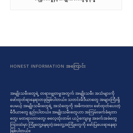
HONEST INFORMATION အကြောင်း
အမျိုးသမီးတွေရဲ့ တရားမျှတမှုအတွက် အမျိုးသမီး အသံများကို
ဖော်ထုတ်ရာနေရာတခုဖြစ်ပါတယ်။ သတင်းမီဒီယာတွေ အများကြီးရှိ
ပေမယ့် အမျိုးသမီးတွေရဲ့ အသံတွေကို အဓိကထား ဖော်ထုတ်ပေးတဲ့
မီဒီယာတွေ နည်းပါတယ်။ အမျိုးသမီးတွေဟာ အကြမ်းဖက်ခံရတာ
တွေ၊ မတရားတာတွေ၊ ဓလေ့ထုံးတမ်း ယဉ်ကျေးမှု အခက်အခဲတွေ
ကြားထဲမှာ ကြုံတွေ့နေရတဲ့အတွေ့အကြုံတွေကို ဖော်ပြပေးရာနေရာ
ဖြစ်ပါတယ်။