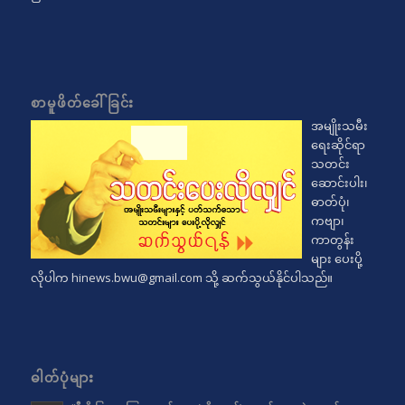
စာမူဖိတ်ခေါ်ခြင်း
အမျိုးသမီး
ရေးဆိုင်ရာ
သတင်း
ဆောင်းပါး၊
ဓာတ်ပုံ၊
ကဗျာ၊
ကာတွန်း
များ ပေးပို့
လိုပါက
hinews.bwu@gmail.com
သို့ ဆက်သွယ်နိုင်ပါသည်။
ဓါတ်ပုံများ