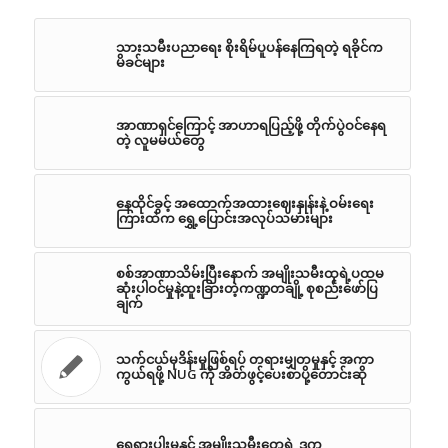
သားသမီးပညာရေး စိုးရိမ်ပူပန်နေကြရတဲ့ ရခိုင်က
မိခင်များ
အာဏာရှင်ကြောင့် အာဟာရပြည့်ဖို့ တိုက်ပွဲဝင်နေရ
တဲ့ လူမမယ်တွေ
နေထိုင်ခွင့် အထောက်အထားဈေးနှုန်းနဲ့ ဝမ်းရေး
ကြားထဲက ရွှေ့ပြောင်းအလုပ်သမားများ
စစ်အာဏာသိမ်းပြီးနောက် အမျိုးသမီးထုရဲ့ပထမ
ဆုံးပါဝင်မှုနဲ့ထူးခြားတဲ့ကဏ္ဍတချို့ စုစည်းဖော်ပြ
ချက်
သက်ငယ်မုဒိန်းမှုဖြစ်ရပ် တရားမျှတမှုနှင့် အကာ
ကွယ်ရဖို့ NUG ကို အိတ်ဖွင့်ပေးစာပို့တောင်းဆို
ရေရှားပါးမှုနှင့် အမျိုးသမီးတွေရဲ့ ဒုက္ခ