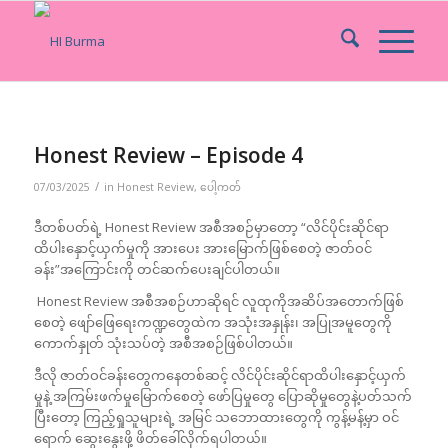
Honest Review – Episode 4
/
07/03/2025
in
Honest Review
,
ပေါ့ကတ်
ဒီတစ်ပတ်ရဲ့ Honest Review အစီအစဉ်မှာတော့ “လိင်ပိုင်းဆိုင်ရာ
ထိပါးနှောင့်ယှက်မှုကို အားပေး အားမြောက်ဖြစ်စေတဲ့ ဇာတ်ဝင်
ခန်း”အကြောင်းကို တင်ဆက်ပေးချင်ပါတယ်။
Honest Review အစီအစဉ်ဟာဆိုရင် လူထုကိုအဆိပ်အတောက်ဖြစ်
စေတဲ့ ဖျော်ဖြေရေးကဏ္ဍတွေထဲက အသုံးအနှုန်း၊ အပြုအမူတွေကို
ကောက်နှုတ် သုံးသပ်တဲ့ အစီအစဉ်ဖြစ်ပါတယ်။
ဒီလို ဇာတ်ဝင်ခန်းတွေက‌‌နေတစ်ဆင့် လိင်ပိုင်းဆိုင်ရာထိပါး‌နှောင့်ယှက်
မှုနဲ့ အကြမ်းဖက်မှုမြောက်စေတဲ့ ဖော်ပြမှုတွေ ပြော‌ဆိုမှုတွေနဲ့ပတ်သက်
ပြီးတော့ ကြည့်ရှုသူများရဲ့ အမြင် သဘောထားတွေကို ကွန့်မန့်မှာ ဝင်
ရောက် ဆွေးနွေးဖို့ ဖိတ်ခေါ်လိုက်ရပါတယ်။