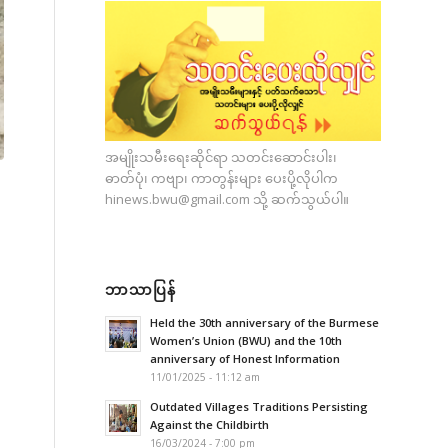
အမျိုးသမီးရေးဆိုင်ရာ သတင်းဆောင်းပါး၊
ဓာတ်ပုံ၊ ကဗျာ၊ ကာတွန်းများ ပေးပို့လိုပါက
hinews.bwu@gmail.com
သို့ ဆက်သွယ်ပါ။
ဘာသာပြန်
Held the 30th anniversary of the Burmese
Women’s Union (BWU) and the 10th
anniversary of Honest Information
11/01/2025 - 11:12 am
Outdated Villages Traditions Persisting
Against the Childbirth
16/03/2024 - 7:00 pm