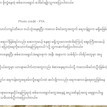
ုလှုံနေတဲ့ စစ်ဘေးရှောင် ဒေါ်ခင်မျိုးသူကပြောပါတယ်။
Photo credit – PYA
ောင်းကျပ်ထိပေး ဝယ်သုံးနေရပြီး ကလေး မိခင်တွေအတွက် ရေသန့်ဗူးက မရှိမဖြစ်
ရောဂါဖြစ်ရင်လည်း ဆေးကုမယ့် နေရာ မရှိဘူးလေ။အဲဒါကြောင့် ဈေးကြီးပေမယ့်
် ပြေတဲ့ရေကိုသောက်နေကြရတယ်”လို့ သူကဆက်ပြောပါတယ်။
ားနေရပြီး စစ်ဘေးရှောင်အများစုက အနီး အနားက သစ်ရိပ်၊ ဝါးရိပ်တွေမှာ အပူ
ဓာကိုယ်တွေမှာ ယားနာပေါက်တာတွေလည်း ခံစားနေရတယ်လို့ ကလေးမိခင်တဦးဖြစ်တဲ
င်း၊ ရေကန်တွေရေခမ်းလို့ချောင်းထဲ ဆင်းဖို့ကလည်း ရေကဆားငန်ရေတွေဖြစ်နေ
းစုဝေးနေထိုင်နေကြရတဲ့ စစ်ဘေးရှောင်တွေအနေနဲ့ အပူဒဏ်နှင့်အတူ ရေရှားပါးမှု
မျိုးသမီးတစ်ဦးကပြောပါတယ်။