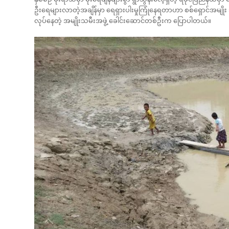
ဦးရေများလာတဲ့အချိန်မှာ ရေရှားပါးမှုကြုံနေရတာဟာ စစ်ရှောင်အမျိုး
လုပ်နေတဲ့ အမျိုးသမီးအဖွဲ့ ခေါင်းဆောင်တစ်ဦးက ပြောပါတယ်။