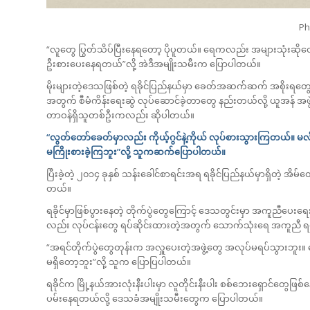
Ph
“လူတွေ ပြွတ်သိပ်ပြီးနေရတော့ ပိုပူတယ်။ ရေကလည်း အများသုံးဆိုတေ
ဦးစားပေးနေရတယ်”လို့ အဲဒီအမျိုးသမီးက ပြောပါတယ်။
မိုးများတဲ့ဒေသဖြစ်တဲ့ ရခိုင်ပြည်နယ်မှာ ခေတ်အဆက်ဆက် အစိုးရ
အတွက် စီမံကိန်းရေးဆွဲ လုပ်ဆောင်ခဲ့တာတွေ နည်းတယ်လို့ ယူအန် အဖ
တာဝန်ရှိသူတစ်ဦးကလည်း ဆိုပါတယ်။
“လွတ်တော်ခေတ်မှာလည်း ကိုယ့်ဂွင်နဲ့ကိုယ် လုပ်စားသွားကြတယ်။
မကြိုးစားခဲ့ကြဘူး”လို့ သူကဆက်ပြောပါတယ်။
ပြီးခဲ့တဲ့ ၂၀၁၄ ခုနှစ် သန်းခေါင်စာရင်းအရ ရခိုင်ပြည်နယ်မှာရှိတဲ့ အိမ
တယ်။
ရခိုင်မှာဖြစ်ပွားနေတဲ့ တိုက်ပွဲတွေကြောင့် ဒေသတွင်းမှာ အကူညီပေ
လည်း လုပ်ငန်းတွေ ရပ်ဆိုင်းထားတဲ့အတွက် သောက်သုံးရေ အကူညီ ရရှိမ
“အရင်တိုက်ပွဲတွေတုန်းက အလှူပေးတဲ့အဖွဲ့တွေ အလုပ်မရပ်သွားဘူး
မရှိတော့ဘူး”လို့ သူက ပြောပြပါတယ်။
ရခိုင်က မြို့နယ်အားလုံးနီးပါးမှာ လူတိုင်းနီးပါး စစ်ဘေးရှောင်တွေဖ
ပမ်းနေရတယ်လို့ ဒေသခံအမျိုးသမီးတွေက ပြောပါတယ်။