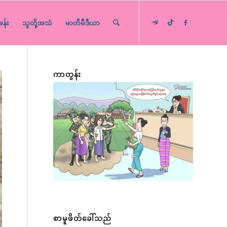
ခန်း
သူတို့အသံ
မာတီမီဒီယာ
ကာတွန်း
စာမူဖိတ်ခေါ်သည်