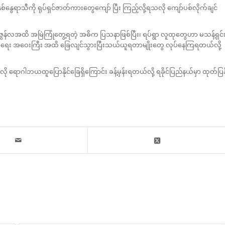
ုနှစ်နွေရာသီကို ရုပ်ရှင်ဇာတ်ကားတွေကျော် ပြီး ကြည့်လို့ရသလို ကျော်ပစ်လိုက်ချင်
ဇွန်လအထိ အမြဲကြုံတွေ့ရတဲ့ အဓိက ပြသနာဖြစ်ပြီး၊ ရပ်ရွာ လူထုတွေဟာ မသန့်ရှင်
ှိ ဖို့အရေး အဝေးကြီး အထိ ခြေလျင်သွားပြီးသယ်ယူရတာမျိုးတွေ လုပ်နေကြရတယ်လို့
ို ရောဂါဘယထူပြောနိုင်ခြေရှိကြောင်း ခန့်မှန်းရတယ်လို့ ရခိုင်ပြည်နယ်မှာ ထုတ်ပြန