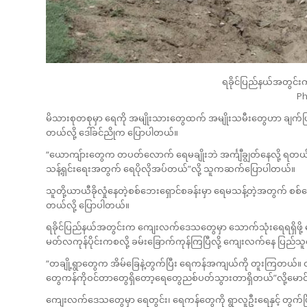
ရခိုင်ပြည်နယ်အတွင်းက
Ph
မိသားစုတစုမှာ ရေကို အမျိုးသားတွေထက် အမျိုးသမီးတွေဟာ ချက်ပြုတ်
တယ်လို့ ဒေါ်ခင်ညိုက ပြောပါတယ်။
“ယောကျ်ားတွေက တပတ်လောက် ရေမချိုးဘဲ အင်္ကျီချွတ်နေလို့ ရတယ်
သန့်ရှင်းရေးအတွက် ရေပိုလိုအပ်တယ်”လို့ သူကဆက်ပြောပါတယ်။
သူတို့ယာယီခိုလှုံနေတဲ့စစ်ဘေးရှောင်စခန်းမှာ ရေမသန့်တဲ့အတွက် စစ်
တယ်လို့ ပြောပါတယ်။
ရခိုင်ပြည်နယ်အတွင်းက ကျေးလက်ဒေသတွေမှာ သောက်သုံးရေရရှိဖို့
မတ်လကုန်ပိုင်းကစလို့ ခမ်းခြောက်ကုန်ကြပြီလို့ ကျေးလက်နေ ပြည်
“တချို့ရွာတွေက အိမ်ခြေနဲ့တွက်ပြီး ရေကန်အကျယ်ကို တူးကြတယ်။ တချိ
တွေကန်ကိုဝင်တာတွေရှိတော့ရေတွေညစ်ပတ်သွားတာရှိတယ်”လို့မောင်
ကျေးလက်ဒေသတွေမှာ ရေတွင်း၊ ရေကန်တွေကို ရွာလူဦးရေနှင့် တွက်ပ