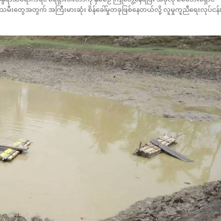
 သမီးတွေအတွက် အကြီးမားဆုံး စိန်ခေါ်မှုတခုဖြစ်နေတယ်လို့ လူမှုကူညီရေးလုပ်ငန်