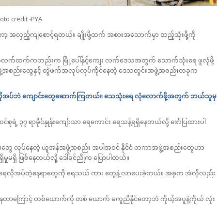
oto credit -PYA
ာ့ အလှည့်ကျစောင့်ရတယ်။ ချိုးဖို့ထက် အစားအသောက်မှာ ထည့်သုံးဖို့ကို
တွေလက်ထက်ကတည်းက မြို့ပေါ်နှင့်ကျေး လက်ဒေသအတွက် သောက်သုံးရေ ဖူလုံဖို့
ွဲ့အစည်းတွေနှင့် တွဲဖက်အလုပ်လုပ်ကိုင်နေတဲ့ ဒေသတွင်းအဖွဲ့အစည်းတခုက
 မလိုအပ်ဘဲ ကျောင်းတွေဆောက်ကြတယ်။ သေသုံးရေ လုံလောက်ဖို့အတွက် ဘယ်သူမှ
်ထေင်စုရဲ့ ၃၇ ရာခိုင်နှုန်းကျော်သာ ရေကောင်း ရေသန့်ရရှိနေတယ်လို့ ဖော်ပြထားပါ
းရေးတွေ လုပ်နေတဲ့ ယူအန်အဖွဲ့အစည်း အပါအဝင် နိုင်ငံ တကာအဖွဲ့အစည်းတွေဟာ
ှုမရှိ ဖြစ်နေတယ်လို့ ဒေါ်ခင်ညိုက ပြောပါတယ်။
။ ရေလိုအပ်တဲ့နေရာတွေကို ရေသယ် ကား တွေနဲ့ လာပေးခဲ့တယ်။ အခုက အဲလိုလည်း
ြစ်နေတာကြောင့် တစ်ယောက်ကို တစ် ယောက် မကူညီနိုင်တော့ဘဲ ကိုယ့်အပူနဲ့ကိုယ် လုံး