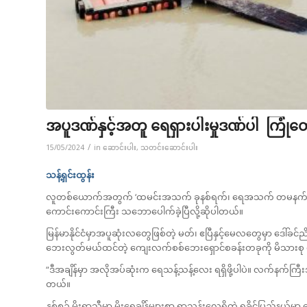
အပူဒဏ်နှင့်အတူ ရေရှားပါးမှုဒဏ်ပါ ကြုံတွ
/
15/05/2024
in
ဆောင်းပါး
,
သတင်းဆောင်းပါး
သန့်ရှင်းထွန်း
လူတစ်ယောက်အတွက် ‘ထမင်းအသက် ခုနစ်ရက်၊ ရေအသက် တမနက်’ဆိုတဲ
ကောင်းကောင်းကြီး သဘောပေါက်ခဲ့ပြီလို့ဆိုပါတယ်။
မြန်မာနိုင်ငံမှာအပူဆုံးလတွေဖြစ်တဲ့ မတ်၊ ဧပြီနှင့်မေလတွေမှာ ဒေါ်ခင်ည
ဘေးလွတ်မယ်ထင်တဲ့ ကျေးလက်စစ်ဘေးရှောင်စခန်းတခုကို မိသားစု ငါး
“ဒီအချိန်မှာ အလိုအပ်ဆုံးက ရေသန့်သန့်လေး ရရှိဖို့ပါပဲ။ လက်နက်ကြ
တယ်။
နှစ်စဉ် မိုးရာသီမှာ မိုးရေချိန်များစွာ ရွာသွန်းလေ့ရှိတဲ့ ရခိုင်ပြည်နယ