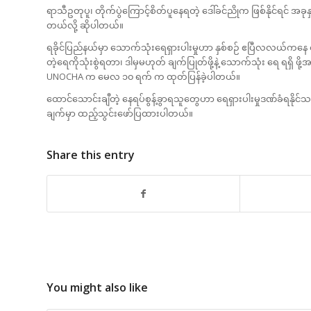
ရာသီဥတုပူ၊ တိုက်ပွဲကြောင့်စိတ်ပူနေရတဲ့ ဒေါ်ခင်ညိုက ဖြစ်နိုင်ရင် အခ
တယ်လို့ ဆိုပါတယ်။
ရခိုင်ပြည်နယ်မှာ သောက်သုံးရေရှားပါးမှုဟာ နှစ်စဉ် ဧပြီလလယ်ကနေ 
တဲ့ရေကိုသုံးစွဲရတာ၊ ဒါမှမဟုတ် ချက်ပြုတ်ဖို့နဲ့ သောက်သုံး ရေ ရရ
UNOCHA က မေလ ၁၀ ရက် က ထုတ်ပြန်ခဲ့ပါတယ်။
ထောင်သောင်းချီတဲ့ နေရပ်စွန့်ခွာရသူတွေဟာ ရေရှားပါးမှုဒဏ်ခံရနိုင်သလ
ချက်မှာ ထည့်သွင်းဖော်ပြထားပါတယ်။
Share this entry
You might also like