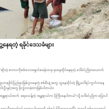
ေ့နေရတဲ့ ရခိုင်ဒေသခံများ
့ စကားကိုစစ်ဘေးရှောင်စခန်းတခု မှာနေထိုင်နေရတဲ့ ဒေါ်ခင်ညိုတယောက်
ိုဟာရခိုင်ပြည်မှာဖြစ်ပွားနေတဲ့ စစ်မီးနဲ့ အတူ သူနေထိုင်တဲ့ မြို့ပေါ်ရပ်ကွက်ကနေ
ဦးနှင့်အတူ ခိုလှုံလာခဲ့တာဖြစ်ပါတယ်။
ီးအန္တရာယ်ထက် ရေမသန့်တဲ့ အန္တရာယ်က ပိုကြီးနေပါတယ်”လို့ ဒေါ်ခင်ညိုက ပြောပါ
်မှာ နွေရာသီရောက်ရင် ရေရှားပါးတာကို နှစ်စဉ် ကြုံတွေ့နေရပြီး အခုလို စစ်ဘေးရှောင်