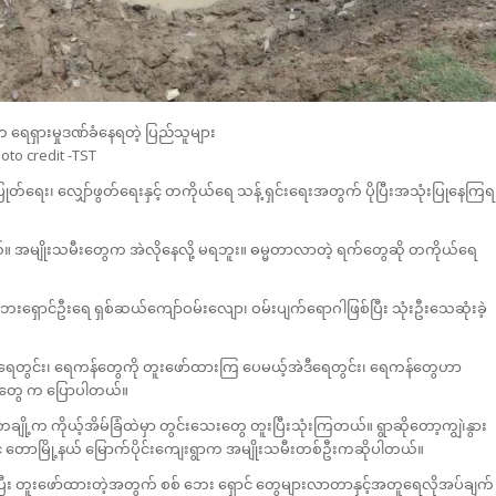
 ရေရှားမှုဒဏ်ခံနေရတဲ့ ပြည်သူများ
oto credit -TST
ရေး၊ လျှော်ဖွတ်ရေးနှင့် တကိုယ်ရေ သန့် ရှင်းရေးအတွက် ပိုပြီးအသုံးပြုနေကြရ
။ အမျိုးသမီးတွေက အဲလိုနေလို့ မရဘူး။ ဓမ္မတာလာတဲ့ ရက်တွေဆို တကိုယ်ရေ
ဘေးရှောင်ဦးရေ ရှစ်ဆယ်ကျော်ဝမ်းလျော၊ ဝမ်းပျက်ရောဂါဖြစ်ပြီး သုံးဦးသေဆုံးခဲ့
 ရေတွင်း၊ ရေကန်တွေကို တူးဖော်ထားကြ ပေမယ့်အဲဒီရေတွင်း၊ ရေကန်တွေဟာ
သူတွေ က ပြောပါတယ်။
ု့က ကိုယ့်အိမ်ခြံထဲမှာ တွင်းသေးတွေ တူးပြီးသုံးကြတယ်။ ရွာဆိုတော့ကျွဲ၊နွား
 တောမြို့နယ် မြောက်ပိုင်းကျေးရွာက အမျိုးသမီးတစ်ဦးကဆိုပါတယ်။
ြီး တူးဖော်ထားတဲ့အတွက် စစ် ဘေး ရှောင် တွေများလာတာနှင့်အတူရေလိုအပ်ချက်