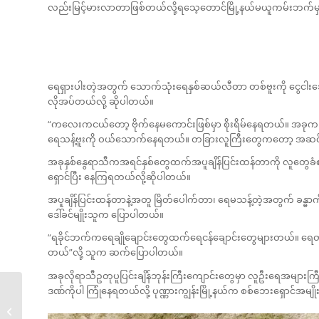
လည်းမြင့်မားလာတာဖြစ်တယ်လို့ရသေ့တောင်မြို့နယ်မယူကမ်းဘက်မှာ ခိ
ရေရှားပါးတဲ့အတွက် သောက်သုံးရေနှစ်ဆယ်လီတာ တစ်ဗူးကို ငွေငါးသ
လိုအပ်တယ်လို့ ဆိုပါတယ်။
“ကလေးကငယ်တော့ ဗိုက်နေမကောင်းဖြစ်မှာ စိုးရိမ်နေရတယ်။ အခုက 
ရေသန့်ဗူးကို ဝယ်သောက်နေရတယ်။ တခြားလူကြီးတွေကတော့ အဆင
အခုနှစ်နွေရာသီကအရင်နှစ်တွေထက်အပူချိန်ပြင်းထန်တာကို လူတွေခံစ
ရှောင်ပြီး နေကြရတယ်လို့ဆိုပါတယ်။
အပူချိန်ပြင်းထန်တာနဲ့အတူ မြိတ်ပေါက်တာ၊ ရေမသန့်တဲ့အတွက် ခန္
ဒေါ်ခင်မျိုးသူက ပြောပါတယ်။
“ရခိုင်ဘက်ကရေချိုချောင်းတွေထက်ရေငန်ချောင်းတွေများတယ်။ ရေတွ
တယ်”လို့ သူက ဆက်ပြောပါတယ်။
အခုလိုရာသီဥတုပူပြင်းချိန်ဘုန်းကြီးကျောင်းတွေမှာ လူဦးရေအများကြီ
ဒဏ်ကိုပါ ကြုံနေရတယ်လို့ ပုဏ္ဏားကျွန်းမြို့နယ်က စစ်ဘေးရှောင်အ
အပူချိန်မြင့်တက်မှုကြား
အမျိုးသမီးDelivery...