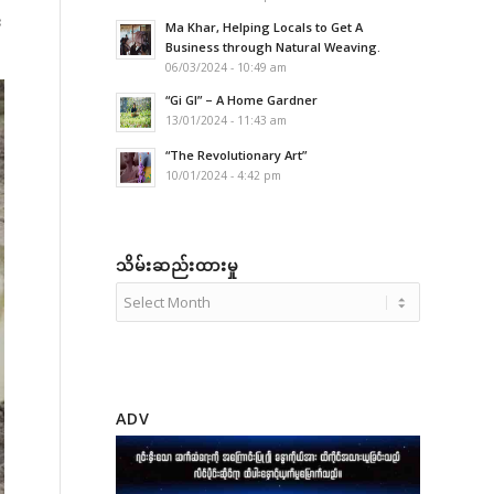
း
Ma Khar, Helping Locals to Get A
Business through Natural Weaving.
06/03/2024 - 10:49 am
“Gi GI” – A Home Gardner
13/01/2024 - 11:43 am
“The Revolutionary Art”
10/01/2024 - 4:42 pm
သိမ်းဆည်းထားမှု
ADV