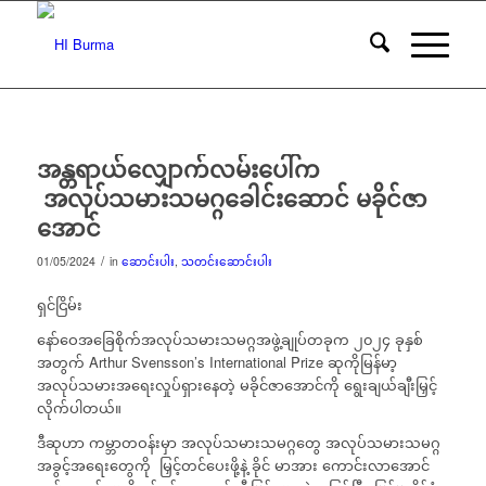
အန္တရာယ်လျှောက်လမ်းပေါ်က
အလုပ်သမားသမဂ္ဂခေါင်းဆောင် မခိုင်ဇာ
အောင်
/
01/05/2024
in
ဆောင်းပါး
,
သတင်းဆောင်းပါး
ရှင်ငြိမ်း
နော်ဝေအခြေစိုက်အလုပ်သမားသမဂ္ဂအဖွဲ့ချုပ်တခုက ၂၀၂၄ ခုနှစ်
အတွက် Arthur Svensson’s International Prize ဆုကိုမြန်မာ့
အလုပ်သမားအရေးလှုပ်ရှားနေတဲ့ မခိုင်ဇာအောင်ကို ရွေးချယ်ချီးမြှင့်
လိုက်ပါတယ်။
ဒီဆုဟာ ကမ္ဘာတဝန်းမှာ အလုပ်သမားသမဂ္ဂတွေ အလုပ်သမားသမဂ္ဂ
အခွင့်အရေးတွေကို မြှင့်တင်ပေးဖို့နဲ့ ခိုင် မာအား ကောင်းလာအောင်