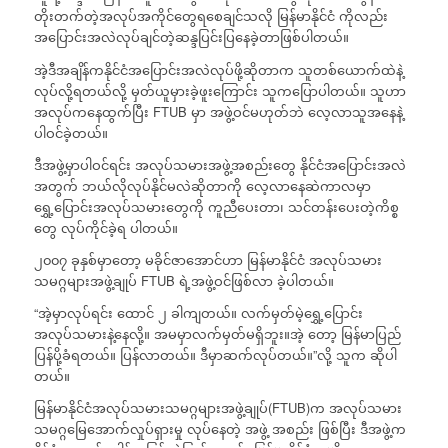
တိုးတက်တဲ့အလုပ်အကိုင်တွေရစေချင်သလို မြန်မာနိုင်ငံ ကိုလည်း
အပြောင်းအလဲလုပ်ချင်တဲ့ဆန္ဒပြင်းပြနေခဲ့တာဖြစ်ပါတယ်။
အဲ့ဒီအချိန်ကနိုင်ငံအပြောင်းအလဲလုပ်ဖို့ဆိုတာက သူတစ်ယောက်ထဲနဲ့
လုပ်လို့ရတယ်လို့ မှတ်ယူမှားခဲ့ဖူးကြောင်း သူကပြောပါတယ်။ သူဟာ
အလုပ်ကနေထွက်ပြီး FTUB မှာ အဖွဲ့ဝင်မဟုတ်ဘဲ လေ့လာသူအနေနဲ့
ပါဝင်ခဲ့တယ်။
ဒီအဖွဲ့မှာပါဝင်ရင်း အလုပ်သမားအဖွဲ့အစည်းတွေ နိုင်ငံအပြောင်းအလဲ
အတွက် ဘယ်လိုလုပ်နိုင်မလဲဆိုတာကို လေ့လာနေဆဲကာလမှာ
ရွှေ့ပြောင်းအလုပ်သမားတွေကို ကူညီပေးတာ၊ သင်တန်းပေးတဲ့ကိစ္စ
တွေ လုပ်ကိုင်ခဲ့ရ ပါတယ်။
၂၀၀၇ ခုနှစ်မှာတော့ မခိုင်ဇာအောင်ဟာ မြန်မာနိုင်ငံ အလုပ်သမား
သမဂ္ဂများအဖွဲ့ချုပ် FTUB ရဲ့အဖွဲ့ဝင်ဖြစ်လာ ခဲ့ပါတယ်။
“အဲ့မှာလုပ်ရင်း ထောင် ၂ ခါကျတယ်။ လက်မှတ်မဲ့ရွှေ့ပြောင်း
အလုပ်သမားနဲ့နေလို့။ အမမှာလက်မှတ်မရှိဘူး။အဲ့ တော့ မြန်မာပြည်
ပြန်ပို့ခံရတယ်။ ပြန်လာတယ်။ ဒီမှာဆက်လုပ်တယ်။”လို့ သူက ဆိုပါ
တယ်။
မြန်မာနိုင်ငံအလုပ်သမားသမဂ္ဂများအဖွဲ့ချုပ်(FTUB)က အလုပ်သမား
သမဂ္ဂမြေအောက်လှုပ်ရှားမှု လုပ်နေတဲ့ အဖွဲ့ အစည်း ဖြစ်ပြီး ဒီအဖွဲ့က