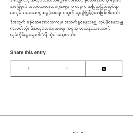
အခြေစိုက် အလုပ်သမားသမဂ္ဂအဖွဲ့ချုပ် တခုက အပြည်ပြည်ဆိုင်ရာ
အလုပ်သမားသမဂ္ဂအခွင့်အရေးအတွက် ဆုချီးမြှင့်ခဲ့တာဖြစ်ပါတယ်။
ဒီအတွက် မခိုင်ဇာအောင်က“ကျမ အသက်ရှင်နေသရွှေ့ လုပ်နိုင်နေသမျှ
ကာပတ်လုံး ဒီအလုပ်သမားအရေး ကိစ္စကို တတ်နိုင်သလောက်
လုပ်ကိုင်သွားမှာပါ။”လို့ ဆိုပါတော့တယ်။
Share this entry