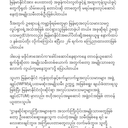
မြန်မာနိုင်ငံအား ပေးထားတဲ့ အခွန်ကင်းလွတ်ခွင့်နဲ့ အထူးကုန်သွယ်ခွင့်
တွေကိုရုတ် သိမ်းပေးဖို့ တောင်းဆို တာတွေကို မရပ်မနားလုပ်ဆောင်
နေတဲ့အမျိုးသမီးတစ်ဦးဖြစ်ပါတယ်။
ဒီအတွက် ဥရောပနဲ့ ကမ္ဘာ့ဖိုရမ်တွေမှာ မြန်မာ့အလုပ်သမားသမဂ္ဂ
လှုပ်ရှားရဲ့အသံအဖြစ် ထင်ရှားသူဖြစ်လာခဲ့ပါ တယ်။ အခုဆိုရင် ဥရော
ပသမဂ္ဂ(EU)ကလည်း မြန်မာနိုင်ငံအပေါ်ပိတ်ဆို့အရေးယူမှု နောက်ထပ်
၁ နှစ်ထပ်တိုး လိုက်ကြောင်း ဧပြီလ ၂၆ ရက်က ကြေညာထားတာဖြစ်
ပါတယ်။
ဒါပေမဲ့ မခိုင်ဇာအောင်က“ခေါင်းဆောင်နေရာကနေ တာဝန်ယူဆောင်
ရွက်ဖို့ဆိုတာ အမျိုးသမီးတစ်ယောက် အတွက်တော့ အမျိုးသားတွေ
လောက် လွယ်ကူမနေဘူး။”လို့ ပြောပါတယ်။
သူဟာ မြန်မာနိုင်ငံ ကုန်ထုတ်နှင့်စက်မှုလက်မှုအလုပ်သမားများ အဖွဲ့
ချုပ်(IWFM)ရဲ့ပထမဆုံးအမျိုသမီး ဥက္ကဋ္ဌ အဖြစ်ရွေး ချယ်ခံထားရသူ
ဖြစ်ပြီး မြန်မာနိုင်ငံလုံးဆိုင်ရာ အလုပ်သမားသမဂ္ဂများအဖွဲ့
ချုပ်(CTUM) မှာလည်း ဗဟိုအလုပ်အမှုဆောင် အဖွဲ့ဝင်အဖြစ် တာဝန်
ယူထားသူပါ။
“ဌာနဆိုင်ရာလူကြီးအများစုက အသက်ကြီးပိုင်းအမျိုးသားတွေဖြစ်
တော့ ဦးဆောင်ဆွေးနွေးသူက ငယ်တဲ့အမျိုး သမီးဖြစ်နေ ရင် မ
လေးစားချင်ဘူး။ အကြံပေးတာတွေလည်း လက်မခံဘူး။ သူတို့