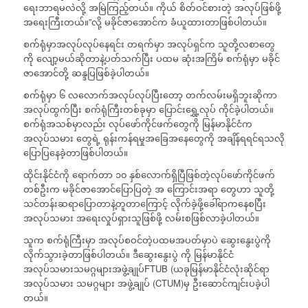
ရေးဘာရမလဲလို့ အမြဲကြည့်တယ်။ ကိုယ် စိတ်ဝင်စားတဲ့ အလုပ်ဖြစ်ဖို့
အရေးကြီးတယ်။”လို့ မခိုင်ဇာအောင်က ခံယူထားတာဖြစ်ပါတယ်။
စက်ရုံမှာအလုပ်လုပ်နေရင်း တရက်မှာ အလုပ်ရှင်က သူတို့လစာတွေ
ကို လျော့မယ်ဆိုတာနဲ့ပတ်သက်ပြီး ပထမ ဆုံးအကြိမ် စက်ရုံမှာ မခိုင်
ဇာအောင်တို့ ဆန္ဒပြဖြစ်ခဲ့ပါတယ်။
စက်ရုံမှာ ၆ လလောက်အလုပ်လုပ်ပြီးတော့ တက်လမ်းမရှိဘူးဆိုကာ
အလုပ်ထွက်ပြီး စက်ရုံကြီးတစ်ခုမှာ ပြောင်းရွှေ့လုပ် ကိုင်ခဲ့ပါတယ်။
စက်ရုံအသစ်မှာလည်း လုပ်ဖော်ကိုင်ဖက်တွေကို မြန်မာနိုင်ငံက
အလုပ်သမား တွေရဲ့ ရုန်းကန်ရမှုအခြေအနေတွေကို အချိန်ရရင်ရသလို
ပြောပြနေခဲ့တာဖြစ်ပါတယ်။
ထိုင်းနိုင်ငံကို ရောက်တာ ၁၀ နှစ်လောက်ရှိပြီဖြစ်တဲ့လုပ်ဖော်ကိုင်ဖက်
တစ်ဦးက မခိုင်ဇာအောင်ပြောပြတဲ့ အ ကြောင်းအရာ တွေဟာ သူတို့
သင်တန်းဆရာပြောတာနဲ့တူတာကြောင့် လိုက်ခဲ့ဖို့ခေါ်ရာကနေစပြီး
အလုပ်သမား အရေးလှုပ်ရှားသူဖြစ်ဖို့ လမ်းစဖြစ်လာခဲ့ပါတယ်။
သူက စက်ရုံကြီးမှာ အလုပ်စဝင်တဲ့ပထမအပတ်မှာပဲ ဆွေးနွေးပွဲကို
လိုက်သွားခဲ့တာဖြစ်ပါတယ်။ ဒီဆွေးနွေးပွဲ ကို မြန်မာနိုင်ငံ
အလုပ်သမားသမဂ္ဂများအဖွဲ့ချုပ်FTUB (ယခုမြန်မာနိုင်ငံလုံးဆိုင်ရာ
အလုပ်သမား သမဂ္ဂများ အဖွဲ့ချုပ် (CTUM)မှ ဦးဆောင်ကျင်းပခဲ့ပါ
တယ်။