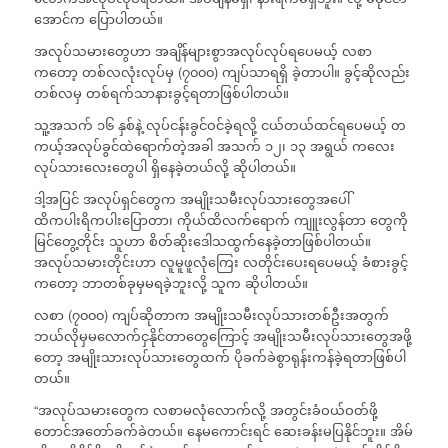
အောင်က ပြောပါတယ်။
အလုပ်သမားတွေဟာ အချိန်များစွာအလုပ်လုပ်ရပေမယ့် လစာ
ကတော့ တစ်လလုံးလုပ်မှ (၇၀၀၀) ကျပ်သာရရှိ ခဲ့တာပါ။ ခွင့်ဆိုလည်း
တစ်လမှ တစ်ရက်သာနားခွင့်ရတာဖြစ်ပါတယ်။
သူ့အသက် ၁၆ နှစ်နဲ့ လုပ်ငန်းခွင်ဝင်ခဲ့ရလို့ ငယ်တယ်ထင်ရပေမယ့် တ
ကယ့်အလုပ်ခွင်ထဲရောက်တဲ့အခါ အသက် ၁၂၊ ၁၃ အရွယ် ကလေး
လုပ်သားလေးတွေပါ ရှိနေခဲ့တယ်လို့ ဆိုပါတယ်။
ဒါ့အပြင် အလုပ်ရှင်တွေက အမျိုးသမီးလုပ်သားတွေအပေါ်
ထိကပါးရိကပါးပြောတာ၊ ကိုယ်ထိလက်ရောက် ကျူးလွန်တာ တွေကို
မြင်တွေ့တိုင်း သူဟာ စိတ်ဆိုးဒေါသထွက်နေခဲ့တာဖြစ်ပါတယ်။
အလုပ်သမားတိုင်းဟာ လူမူဖူလုံကြေး လတိုင်းပေးရပေမယ့် ခံစားခွင့်
ကတော့ ဘာတစ်ခုမှမရခဲ့ဘူးလို့ သူက ဆိုပါတယ်။
လစာ (၇၀၀၀) ကျပ်ဆိုတာက အမျိုးသမီးလုပ်သားတစ်ဦးအတွက်
ဘယ်လိုမှမလောက်ငှနိုင်တာတွေကြောင့် အမျိုးသမီးလုပ်သားတွေအဖို့
တော့ အမျိုးသားလုပ်သားတွေထက် ပိုခက်ခဲစွာရုန်းကန်ခဲ့ရတာဖြစ်ပါ
တယ်။
“အလုပ်သမားတွေက လစာမလုံလောက်လို့ အတွင်းခံဝယ်ဝတ်ဖို့
တောင်အတော်ခက်ခဲတယ်။ နေမကောင်းရင် ဆေးခန်းမပြနိုင်ဘူး။ အိမ်