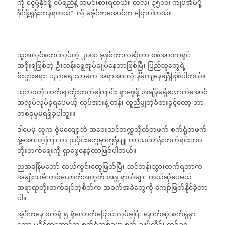
ကို ငွေပို့နိုင်ဖို့ ငပိရည်နဲ့ ထမင်းစားရတယ်။ တလ( ၃၅၀၀) ကျပ်အိမ်ပို့
နိုင်ဖို့ရုန်းကန်ရတယ်” လို့ မခိုင်ဇာအောင်က ပြောပါတယ်။
သူအလုပ်စတင်လုပ်တဲ့ ၂၀၀၁ ခုနှစ်ကာလဆိုတာ စစ်အာဏာရှင်
အစိုးရဖြစ်တဲ့ ဦးသန်းရွှေအုပ်ချုပ်နေတာဖြစ်ပြီး ပြည်သူတွေရဲ့
စီးပွားရေး၊ ပညာရေးသာမက အရာအားလုံးနိမ့်ကျနေချိန်ဖြစ်ပါတယ်။
သူ့ဘဝတိုးတက်ရာတိုးတက်ကြောင်း ရှာဖွေဖို့ အချိန်မရှိလောက်အောင်
အလုပ်လုပ်ခဲ့ရပေမယ့် လုပ်အားနဲ့ တန်း တူညီမျှတဲ့ခံစားခွင့်တော့ ဘာ
တစ်ခုမှမရရှိခဲ့ပါဘူး။
ဒါပေမဲ့ သူက ဇွဲမလျော့ဘဲ အဝေးသင်တက္ကသိုလ်တဖက် စက်ရုံတဖက်
နဲ့မအားတဲ့ကြားက ညပိုင်းတွေမှာကွန်ပျူ တာသင်တန်းတက်ရင်းဘဝ
တိုးတက်ရေးကို ရှာဖွေနေခဲ့တာဖြစ်ပါတယ်။
ညအချိန်မတော် လယ်ကွင်းတွေဖြတ်ပြီး သင်တန်းသွားတက်ရတာက
အမျိုးသမီးတစ်ယောက်အတွက် အန္တ ရာယ်များ တယ်ဆိုပေမယ့်
အရာရာတိုးတက်ချင်တဲ့စိတ်က အခက်အခဲတွေကို ကျော်ဖြတ်နိုင်ခဲ့တာ
ပါ။
အဲ့ဒီကနေ စက်ရုံ ၅ ရုံလောက်ပြောင်းလုပ်ခဲ့ပြီး နောက်ဆုံးစက်ရုံမှာ
တော့ မခိုင်ဇာအောင်က စက်ရုံတစ်ခုမှာ စက် ချုပ်လိုင်း တစ်ခုရဲ့