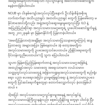
အခြေအနေတိုးတက်ရေးသာ လုပ်သွားနိုင်ဖို့ အလေးထားဆောင်ရွက်
နေခဲ့တာဖြစ်ပါတယ်။
NCUB မှာ ငါးနှစ်ကျော်အလုပ်လုပ်ပြီးနောက် ဦးသိန်းစိန်အစိုးရ
လက်ထက်မှာ အသိပညာရှင်၊ အတတ်ပညာရှင် တွေကို ပြန်ခေါ်တော့ မ
ခိုင်ဇာအောင်တို့လည်း အဖွဲ့အတွင်းဆွေးနွေးမှုတွေလုပ်ပြီး ILO နဲ့
အပြည်ပြည်ဆိုင်ရာ အလုပ်သမားသမဂ္ဂတွေရဲ့ ပူးပေါင်းဆောင်ရွက်မှုနဲ့
အတူ ၂၀၁၂ခုနှစ် မှာ မြန်မာနိုင်ငံကို ပြန်လာခဲ့ပါတယ်။
“အမတို့ပြန်လာတဲ့အချိန်မှာ အလုပ်သမားပြဿနာတွေကြောင့် ဆန္ဒ
ပြတာတွေ အများအပြား ဖြစ်နေတယ်။ အဲ့ တော့အမတို့က
အလုပ်သမားတွေကို ဥပဒေတွေသင်ပေးတယ်။ ညှိနှိုင်းရေးတွေကို
ဝိုင်းဝန်းကူညီပေးတယ်။”လို့ သူက ပြောပါတယ်။
သူဟာ မြန်မာပြည်ပြန်ရောက်တာနဲ့ အလုပ်သမားသမဂ္ဂအဖြစ်နဲ့
အထည်ချုပ်အလုပ် သမားတွေ အရေးသာမက လယ်သမား၊
သတ္တုတွင်းလုပ်သားတွေနဲ့ အခြားကဏ္ဍမှအလုပ်သမားတွေကို စည်းရုံး
ရေး၊ ပညာ ပေးရေး၊အငြင်း ပွားမှုဖြေရှင်းရေး နဲ့ အလုပ်သမားဥပဒေ
တွေကို ပြင်ဆင်ရေးကိစ္စတွေမှာ တောက်လျှောက်လုပ် ခဲ့တာဖြစ်ပါ
တယ် ။
ဒါ့အပြင် အလုပ်သမားသမဂ္ဂလှုပ်ရှားမှုအနေနဲ့ အလုပ်ရှင်နဲ့
အလုပ်သမားဝန်ကြီးဌာနနဲ့လည်း စေ့စပ်ညှိနှိုင်းမှု တွေမှာ ပါဝင်ခဲ့ ပြီး
အလုပ်သမားတွေ တစ်ပတ်မှာ တစ်ရက်ခွင့်နားခွင့်ရအောင် လုပ်နိုင်ခဲ့