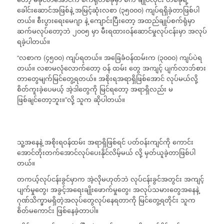
ခေါင်းဆောင်အဖြစ်နဲ့ အမြင့်ဆုံးလစာ (၃၅၀၀၀) ကျပ်ရရှိခဲ့တာဖြစ်ပါ
တယ်။ စီးပွားရေးမေဂျာ နဲ့ ကျောင်းပြီးတော့ အထည်ချုပ်စက်ရုံမှာ
ဆက်မလုပ်တော့ဘဲ ၂၀၀၅ မှာ မီးရထားဝန်ဆောင်မှုလုပ်ငန်းမှာ အလုပ်
ရခဲ့ပါတယ်။
“လစာက (၄၅၀၀) ကျပ်ရတယ်။ အခြေခံဝန်ထမ်းက (၃၀၀၀) ကျပ်ပဲရ
တယ်။ လစာမလုံလောက်တော့ ဝန် ထမ်း တွေ အကျင့် ပျက်လာဘ်စား
တာတွေမျက်မြင်တွေ့ရတယ်။ အစိုးရအရာရှိဖြစ်အောင် လုပ်မယ်လို့
စိတ်ကူးခဲ့ပေမယ့် အဲ့ဒါတွေကို မြင်ရတော့ အရာရှိလည်း မ
ဖြစ်ချင်တော့ဘူး။”လို့ သူက ဆိုပါတယ်။
သူ့အနေနဲ့ အစိုးရဝန်ထမ်း အရာရှိဖြစ်ရင် ပတ်ဝန်းကျင်ကို ကောင်း
အောင်တိုးတက်အောင်လုပ်ပေးနိုင်လိမ့်မယ် လို့ မှတ်ယူခဲ့တာဖြစ်ပါ
တယ်။
တကယ့်လုပ်ငန်းခွင်မှာက အဲ့လိုမဟုတ်ဘဲ လုပ်ငန်းခွင်အတွင်း အကျင့်
ပျက်မှုတွေ၊ အခွင့်အရေးချိုးဖောက်မှုတွေ၊ အလုပ်သမားတွေအနေနဲ့
ဂုဏ်သိက္ခာမရှိတဲ့အလုပ်တွေလုပ်နေရတာကို မြင်တွေ့ရတိုင်း သူက
စိတ်မကောင်း ဖြစ်နေခဲ့တာပါ။