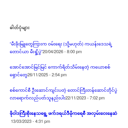
ဓါတ်ပုံများ
“မီးခိုးမြူတွေကြားက ဝမ်းရေး (သို့မဟုတ်) ကယန်းဒေသရဲ့
တောင်ယာ မီးရှို့ပွဲ”
20/04/2026 - 8:00 pm
အောင်အောင်မြင်မြင် ကောက်ရိတ်သိမ်းနေတဲ့ ကယောစစ်
ရှောင်တွေ
26/11/2025 - 2:54 pm
စစ်ကောင်စီ ဦးဆောင်ကျင်းပတဲ့ တောင်ကြီးတန်ဆောင်တိုင်ပွဲ
လာရောက်လည်ပတ်သူနည်းပါး
22/11/2023 - 7:02 pm
ဖိုဝါဒကြီးစိုးနေသရွေ့ ဖက်ဒရယ်ဒီမိုကရေစီ အလှမ်းဝေးနေဆဲ
13/03/2023 - 4:31 pm