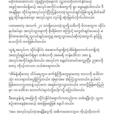
မခိုင်ဇာအောင်ဟာ ဘွဲ့ရပြီးတဲ့နောက် သူ့ဘဝတိုးတက်နိုင်မယ့်
အခွင့်အလမ်းရှိမယ့် အလုပ်အကိုင်သစ်တွေကို ရှာ ဖွေနေခဲ့ပါတယ်။ ဒီ
အချိန်မှာ ထိုင်းမှအလုပ်လုပ်ပြီးပြန်လာတဲ့သူငယ်ချင်းဖြစ်သူရဲ့ဖိတ်ခေါ်
မှုနဲ့ ထိုင်းနယ်စပ်မှာ အလုပ်သွား လုပ်ဖို့ ဆုံးဖြတ်လိုက်ပါတယ်။
ပထမတော့ အသက် ၂၁ သာရှိသေးတဲ့သူတို့သမီးကို မိဘတွေက ထိုင်း
နယ်စပ်မှာ အလုပ်သွားမှာကို စိုးရိမ်တာ ကြောင့် မလွတ်ချင်ပေမယ့် မ
ခိုင်ဇာအောင်ရဲ့သူငယ်ချင်းတွေနဲ့ အတူသွားမယ်ဆိုတဲ့အတွက် ခွင့်ပြု
ပေးလိုက် တာဖြစ်ပါတယ်။
သူရဲ့အလုပ်က ထိုင်းနိုင်ငံ၊ မဲဆောက်မှာရှိတဲ့အိမ်ရုံလောက်သာရှိတဲ့
အထည်ချုပ်စက်ရုံမှာ တစ်လကို အမေရိ ကန်ဒေါ်လာ ၁၈၀ နဲ့
အလုပ်အကိုင်ရခဲ့ပါတယ်။ အလုပ်က နေ့ခင်းထမင်းကျွေးပြီး ညစာကို
တော့ ကိုယ့်ဘာသာ ဝယ်စားရတာပါ။
“အိမ်ရုံဆိုတော့ သိပ်မရဘူး။ စက်ရုံကြီးတွေမှာတော့ တလကို ဒေါ်လာ
သုံး လေးရာဝင်ငွေရှိကြတယ်။ အဲ့မှာအမ အံသြသွားတယ်။ နယ်စပ်
မြစ်လေးကူးတာနဲ့ လုပ်ခက အရမ်းကွာသွားတယ်။ ဘာလို့မြန်မာပြည်
မှာ ၁၀ ဒေါ်လာ လောက်ပဲရလဲလို့ပေါ့။”လို့ ပြောပါတယ်။
ဒီမေးခွန်းရဲ့အဖြေကို ထိုင်းနိုင်ငံရောက်ကတည်းက တစ်ချိန်လုံး သူက
စဉ်းစားနေခဲ့ပေမယ့် အဖြေမရဖြစ် နေပါ တယ်။
“အမ အလုပ်လုပ်တဲ့အချိန်ငွေကို အဓိကမထားဘူး။ ကိုယ့်တိုးတက်