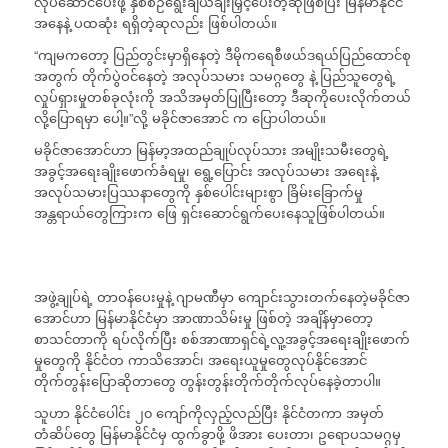
လုပ်ဆောင်ပေးဖို့ နှစ်စဉ်ရွေးချယ်ချီးမြှင့်ပေးတဲ့ဆုဖြစ်ပြီး မြန်မာနိုင်ငံ
အနေနဲ့ ပထဆုံး ရရှိတဲ့ဆုလည်း ဖြစ်ပါတယ်။
“ကျမကတော့ ပြည်တွင်းမှာရှိနေတဲ့ ဒီမိုကရေစီဖယ်ဒရယ်ပြည်ထောင်စု
အတွက် တိုက်ပွဲဝင်နေတဲ့ အလုပ်သမား သမဂ္ဂတွေ နဲ့ ပြည်သူတွေရဲ့
လှုပ်ရှားမှုတစ်ခုလုံးကို အသိအမှတ်ပြုပြီးတော့ ဒီဆုကိုပေးလိုက်တယ်
လို့ပြောရမှာ ပေါ့။”လို့ မခိုင်ဇာအောင် က ပြောပါတယ်။
မခိုင်ဇာအောင်ဟာ မြန်မာ့အထည်ချုပ်လုပ်သား အမျိုးသမီးတွေရဲ့
အခွင့်အရေးချိုးဖောက်ခံရမှု၊ ရွေ့ပြောင်း အလုပ်သမား အရေးနဲ့
အလုပ်သမားပြဿနာတွေကို နှစ်ပေါင်းများစွာ ခြိမ်းခြောက်မှု
အန္တရာယ်တွေကြားက ဖြေ ရှင်းဆောင်ရွက်ပေးနေသူဖြစ်ပါတယ်။
အဖွဲ့ချုပ်ရဲ့ တာဝန်ပေးမှုနဲ့ ဂျာမဏီမှာ ကျောင်းသွားတက်နေတဲ့မခိုင်ဇာ
အောင်ဟာ မြန်မာနိုင်ငံမှာ အာဏာသိမ်းမှု ဖြစ်တဲ့ အချိန်မှာတော့
စာသင်တာကို ရပ်လိုက်ပြီး စစ်အာဏာရှင်ရဲ့လူ့အခွင့်အရေးချိုးဖောက်
မှုတွေကို နိုင်ငံတ ကာသိအောင်၊ အရေးယူမှုတွေလုပ်နိုင်အောင်
တိုက်တွန်းပြောဆိုတာတွေ တွန်းတွန်းတိုက်တိုက်လုပ်နေခဲ့တာပါ။
သူဟာ နိုင်ငံပေါင်း ၂၀ ကျော်ကိုလှည့်လည်ပြီး နိုင်ငံတကာ အမှတ်
တံဆိပ်တွေ မြန်မာနိုင်ငံမှ ထွက်ခွာဖို့ ဖိအား ပေးတာ၊ ဥရောပသမဂ္ဂမှ