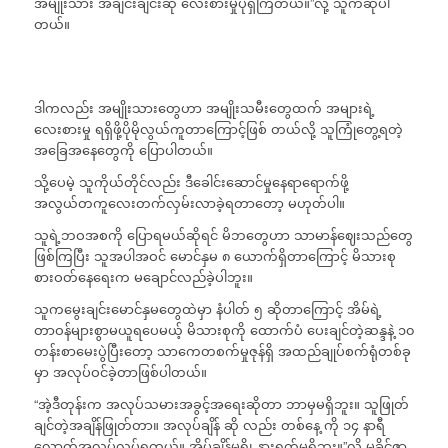
အမျိုးသား အချင်းချင်းဆို လေးစားမှုပိုရှိကြတယ်။”လို့ သူကဆိုပါ
တယ်။
ဒါကလည်း အမျိုးသားတွေဟာ အမျိုးသမီးတွေထက် အများရဲ့
လေးစားမှု ရရှိဖို့ပိုမိုလွယ်ကူတာကြောင့်ဖြစ် တယ်လို့ သူကြုံတွေ့ရတဲ့
အခြေအနေတွေကို ပြောပါတယ်။
သို့ပေမဲ့ သူကိုယ်တိုင်လည်း ဒီခေါင်းဆောင်မှုနေရာရောက်ဖို့
အလွယ်တကူလေးတက်လှမ်းလာခဲ့ရတာတော့ မဟုတ်ပါ။
သူရဲ့ဘဝအစကို ပြောရမယ်ဆိုရင် မိဘတွေဟာ သာမာန်ဈေးသည်တွေ
ဖြစ်ကြပြီး သူအပါအဝင် မောင်နှမ ၈ ယောက်ရှိတာကြောင့် မိသားစု
စားဝတ်နေရေးက မချောင်လည်ခဲ့ပါဘူး။
သူကမွေးချင်းမောင်နှမတွေထဲမှာ နံပါတ် ၅ ဆိုတာကြောင့် အိမ်ရဲ့
တာဝန်များစွာမယူရပေမယ့် မိသားစုကို ထောက်ပံ ပေးချင်တဲ့ဆန္ဒနဲ့ ၁၀
တန်းစာမေးပွဲပြီးတော့ သာကေတစက်မှုဇုန်ရှိ အထည်ချုပ်စက်ရုံတစ်ခု
မှာ အလုပ်ဝင်ခဲ့တာဖြစ်ပါတယ်။
“အဲ့ဒီတုန်းက အလုပ်သမားအခွင့်အရေးဆိုတာ ဘာမှမရှိဘူး။ သူဖြုတ်
ချင်တဲ့အချိန်ဖြုတ်တာ။ အလုပ်ချိန် ဆို လည်း တစ်နေ့ ကို ၁၄ နာရီ
လောက်အလုပ်လုပ်ရတယ်။ အိပ်ချိန်မရှိ၊ နားရက်မရှိဘူး။”လို့ မခိုင်ဇာ