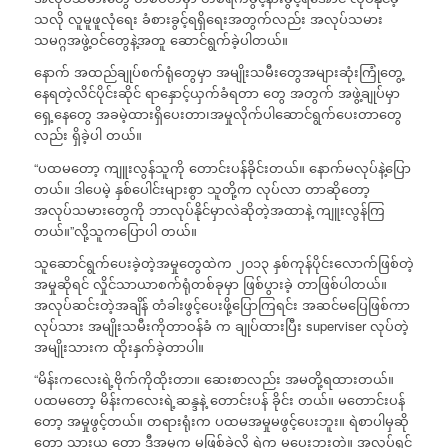
သလို လူမူဖူလုံရေး ခံစားခွင့်ရရှိရေးအတွက်လည်း အလုပ်သမား
သမဂ္ဂအဖွဲ့ဝင်တွေနဲ့အတူ ဆောင်ရွက်ခဲ့ပါတယ်။
နောက် အထည်ချုပ်စက်ရုံတွေမှာ အမျိုးသမီးတွေအများဆုံးကြုံတွေ့
နေရတဲ့လိင်ပိုင်းဆိုင် ရာနှောင့်ယှက်ခံရတာ တွေ အတွက် အဖွဲ့ချုပ်မှာ
ရှေ့နေတွေ အခမဲ့ထားရှိပေးတာ၊အမှုလိုက်ပါဆောင်ရွက်ပေးတာတွေ
လည်း ရှိခဲ့ပါ တယ်။
“ပထမတော့ ကျူးလွန်သူကို တောင်းပန်ခိုင်းတယ်။ နောက်မလုပ်နဲ့ပြော
တယ်။ ဒါပေမဲ့ နှစ်ပေါင်းများစွာ သူတို့က လုပ်လာ တာဆိုတော့
အလုပ်သမားတွေကို ဘာလုပ်နိုင်မှာလဲဆိုတဲ့အထာနဲ့ ကျူးလွန်ကြ
တယ်။”လို့သူကပြောပါ တယ်။
သူဆောင်ရွက်ပေးခဲ့တဲ့အမှုတွေထဲက ၂၀၁၃ နှစ်ကုန်ပိုင်းလောက်ဖြစ်တဲ့
အမှုဆိုရင် လှိုင်သာယာစက်ရုံတစ်ခုမှာ ဖြစ်ပွားခဲ့ တာဖြစ်ပါတယ်။
အလုပ်ဆင်းတဲ့အချိန် တံခါးဖွင့်ပေးဖို့ပြောကြရင်း အဆင်မပြေဖြစ်ကာ
လုပ်သား အမျိုးသမီးကိုတာဝန်ခံ က ချုပ်ထားပြီး superviser လုပ်တဲ့
အမျိုးသားက ထိုးနှက်ခဲ့တာပါ။
“မိန်းကလေးရဲ့ဗိုက်ကိုထိုးတာ။ ဆေးစာလည်း အမတို့ရထားတယ်။
ပထမတော့ မိန်းကလေးရဲ့ဆန္ဒနဲ့ တောင်းပန် ခိုင်း တယ်။ မတောင်းပန်
တော့ အမှုဖွင့်တယ်။ တရားရုံးက ပထမအမှုမဖွင့်ပေးဘူး။ ရဲစာပါမှဆို
တော့ သွားယူ တော့ ဒီအမှုက မဖြစ်ခဲ့လို့ ရဲက မပေးဘူးတဲ့။ အလုပ်ရှင်