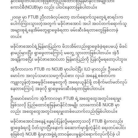
နိုင်ငံရေးတပ်ပေါင်းစုဖြစ်တဲ့ပြည်ထောင်စုမြန်မာနိုင်ငံအမျိုးသား
ကောင်စီ(NCUB)မှာ လည်း ပါဝင်နေတာဖြစ်ပါတယ်။
၂၀၀၉ မှာ FTUB ညီလာခံလုပ်တော့ တက်ရောက်သူတွေရဲ့စာရင်းက
ပေါက်ကြားသွားတဲ့အတွက် မခိုင်ဇာအောင် အပါ အဝင်တက်ရောက်သူ
အများစုရဲ့နေအိမ်တွေရှာဖွေခံရတာ ဖမ်းဆီးခံရတာတွေဖြစ်လာခဲ့
တယ်။
မခိုင်ဇာအောင်ရဲ့မြန်မာပြည်က မိဘအိမ်လည်းရှာဖွေခံခဲ့ရပေမယ့် မိခင်
နာမည်မှားပြီး ရှာဖွေတာကြောင့် မတွေ့ သွားတာဖြစ်ပါတယ်။ အဲ့ဒီ
အချိန်ကစပြီး မခိုင်ဇာအောင်ဟာ မြန်မာပြည်ကို ပြန်လို့မရတော့ပါဘူး။
အဲ့ဒီကာလက FTUB က NCUB မှာပါဝင်ပြီး ILO မှာလည်း ဦးမောင်
မောင်က အလုပ်သမားသမဂ္ဂကိုယ်စား လှယ် အနေနဲ့ စစ်တပ်က
ကျူးလွန်တဲ့အဓမ္မခိုင်းစေမှုတွေကို အရေးယူနိုင်ဖို့ တစိုက်မတ်မတ်လုပ်
နေတာကြောင့် အခုလို ရှာဖွေဖမ်းဆီးခံရတာဖြစ်ပါတယ်။
ဦးမောင်မောင်က အဲ့ဒီကာလမှာ FTUB ရဲ့အထွေထွေအတွင်းရေးမှူး
ဖြစ်သလို ပြည်ထောင်စုမြန်မာနိုင်ငံအမျိုး သားကောင်စီ NUCB မှာ
လည်း အထွေထွေအတွင်းရေးမှူးတစ်ယောက်လည်းဖြစ်ပါတယ်။
မခိုင်ဇာအောင်အနေနဲ့ နေရပ်ပြန်လို့မရတော့သလို FTUB ရုံးကလည်း
ရှာဖွေခံရလို့ ပိတ်သွားပြီးနောက် မဲဆောက်မှာရှိတဲ့နိုင်ငံ ရေးတပ်ပေါင်း
စုဖြစ်တဲ့ NCUB ရုံးမှာအဖွဲ့ရဲ့တာဝန်ပေးမှုနဲ့ဝင်ရောက်လုပ်ကိုင်ခဲ့ ပါ