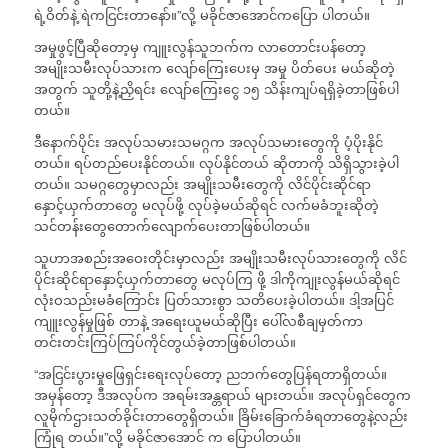
ရဲ့ဝိတ်နဲ့ ရဲကငြင်းတာနော်။”လို့ မခိုင်ဇာအောင်ကပြော ပါတယ်။
အမှုဖွင့်ပြီဆိုတော့မှ ကျူးလွန်သူဘက်က လာတောင်းပန်တော့
အမျိုးသမီးလုပ်သားက လျော်ကြေးပေးမှ အမှု ပိတ်ပေး မယ်ဆိုတဲ့
အတွက် သူတို့နဲ့ညှိရင်း လျော်ကြေးငွေ ၁၅ သိန်းကျပ်ရရှိခဲ့တာဖြစ်ပါ
တယ်။
ဒီနောက်ပိုင်း အလုပ်သမားသမဂ္ဂက အလုပ်သမားတွေကို ပံ့ပိုးနိုင်
တယ်။ ရပ်တည်ပေးနိုင်တယ်။ လုပ်နိုင်တယ် ဆိုတာကို သိရှိသွားခဲ့ပါ
တယ်။ သမဂ္ဂတွေမှာလည်း အမျိုးသမီးတွေကို လိင်ပိုင်းဆိုင်ရာ
နှောင့်ယှက်တာတွေ မလုပ်ဖို့ လုပ်ခဲ့မယ်ဆိုရင် လက်မခံဘူးဆိုတဲ့
သင်တန်းတွေတောက်လျောက်ပေးတာဖြစ်ပါတယ်။
သူဟာအစည်းအဝေးတိုင်းမှာလည်း အမျိုးသမီးလုပ်သားတွေကို လိင်
ပိုင်းဆိုင်ရာနှောင့်ယှက်တာတွေ မလုပ်ကြ ဖို့ ဒါကိုကျုးလွန်မယ်ဆိုရင်
လုံးဝသည်းမခံကြောင်း ပြတ်သားစွာ သတိပေးခဲ့ပါတယ်။ ဒါ့အပြင်
ကျူးလွန်မှုဖြစ် တာနဲ့ အရေးယူမယ်ဆိုပြီး ပေါ်လစီချမှတ်ကာ
တင်းတင်းကြပ်ကြပ်ကိုင်တွယ်ခဲ့တာဖြစ်ပါတယ်။
“အငြင်းပွားမှုဖြေရှင်းရေးလုပ်တော့ ညဘက်တွေပြန်ရတာရှိတယ်။
အမှန်တော့ ဒီအလုပ်က အရမ်းအန္တရာယ် များတယ်။ အလုပ်ရှင်တွေက
လူမိုက်ဌားသတ်ခိုင်းတာတွေရှိတယ်။ ခြိမ်းခြောက်ခံရတာတွေနဲ့လည်း
ကြုံရ တယ်။”လို့ မခိုင်ဇာအောင် က ပြောပါတယ်။