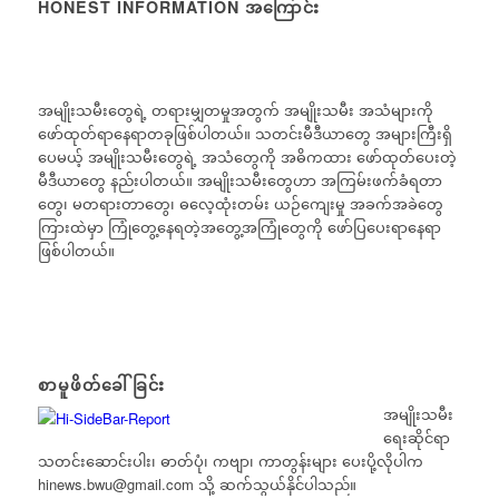
HONEST INFORMATION အကြောင်း
အမျိုးသမီးတွေရဲ့ တရားမျှတမှုအတွက် အမျိုးသမီး အသံများကို
ဖော်ထုတ်ရာနေရာတခုဖြစ်ပါတယ်။ သတင်းမီဒီယာတွေ အများကြီးရှိ
ပေမယ့် အမျိုးသမီးတွေရဲ့ အသံတွေကို အဓိကထား ဖော်ထုတ်ပေးတဲ့
မီဒီယာတွေ နည်းပါတယ်။ အမျိုးသမီးတွေဟာ အကြမ်းဖက်ခံရတာ
တွေ၊ မတရားတာတွေ၊ ဓလေ့ထုံးတမ်း ယဉ်ကျေးမှု အခက်အခဲတွေ
ကြားထဲမှာ ကြုံတွေ့နေရတဲ့အတွေ့အကြုံတွေကို ဖော်ပြပေးရာနေရာ
ဖြစ်ပါတယ်။
စာမူဖိတ်ခေါ်ခြင်း
အမျိုးသမီး
ရေးဆိုင်ရာ
သတင်းဆောင်းပါး၊ ဓာတ်ပုံ၊ ကဗျာ၊ ကာတွန်းများ ပေးပို့လိုပါက
hinews.bwu@gmail.com
သို့ ဆက်သွယ်နိုင်ပါသည်။