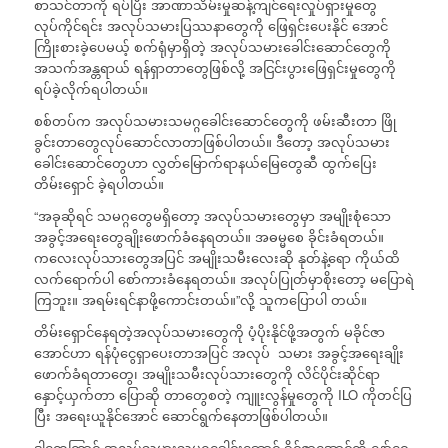
စာသင်တာကို ရပ်ပြီး အာဏာသိမ်းမှုဆန့်ကျင်ရေးလှုပ်ရှားမှုတွေ
လုပ်ကိုင်ရင်း အလုပ်သမားပြဿနာတွေကို ဖြေရှင်းပေးနိုင် အောင်
ကြိုးစားခဲ့ပေမယ့် စက်ရုံမှာရှိတဲ့ အလုပ်သမားခေါင်းဆောင်တွေကို
အသက်အန္တရာယ် ရန်ရှာတာတွေဖြစ်လို့ အငြင်းပွားဖြေရှင်းမှုတွေကို
ရပ်ခဲ့လိုက်ရပါတယ်။
စစ်တပ်က အလုပ်သမားသမဂ္ဂခေါင်းဆောင်တွေကို ဖမ်းဆီးတာ ဖြို
ခွင်းတာတွေလုပ်ဆောင်လာတာဖြစ်ပါတယ်။ ဒီတော့ အလုပ်သမား
ခေါင်းဆောင်တွေဟာ လွှတ်မြောက်ရာနယ်မြေတွေဆီ ထွက်ပြေး
တိမ်းရှောင် ခဲ့ရပါတယ်။
“အခုဆိုရင် သမဂ္ဂတွေမရှိတော့ အလုပ်သမားတွေမှာ အမျိုးစုံသော
အခွင့်အရေးတွေချိုးဖောက်ခံနေရတယ်။ အဓမ္မစေ ခိုင်းခံရတယ်။
ကလေးလုပ်သားတွေအပြင် အမျိုးသမီးလေးဆို နုတ်နဲ့ရော ကိုယ်ထိ
လက်ရောက်ပါ စော်ကားခံနေရတယ်။ အလုပ်ပြုတ်မှာစိုးတော့ မပြောရဲ
ကြဘူး။ အရမ်းရင်နာဖို့ကောင်းတယ်။”လို့ သူကပြောပါ တယ်။
တိမ်းရှောင်နေရတဲ့အလုပ်သမားတွေကို ပံ့ပိုးနိုင်ဖို့အတွက် မခိုင်ဇာ
အောင်ဟာ ရန်ပုံငွေရှာပေးတာအပြင် အလုပ် သမား အခွင့်အရေးချိုး
ဖောက်ခံရတာတွေ၊ အမျိုးသမီးလုပ်သားတွေကို လိင်ပိုင်းဆိုင်ရာ
နှောင့်ယှက်တာ ပြောဆို တာတွေစတဲ့ ကျူးလွန်မှုတွေကို ILO ကိုတင်ပြ
ပြီး အရေးယူနိုင်အောင် ဆောင်ရွက်နေတာဖြစ်ပါတယ်။
ဒါတွေကြာင့် အလုပ်သမားသမဂ္ဂခေါင်းဆောင် ခိုင်ဇာအောင်ကို နော်ဝေ