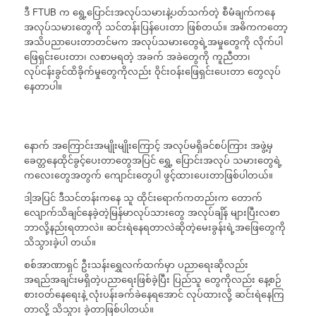
ဒီ FTUB က ရွေ့ပြောင်းအလုပ်သမားနဲ့ပတ်သက်တဲ့ စီမံချက်ကနေ
အလုပ်သမားတွေကို သင်တန်းပြန်ပေးတာ ဖြစ်တယ်။ အဓိကကတော့
အသိပညာပေးတာတင်မက အလုပ်သမားတွေရဲ့အမှုတွေကို လိုက်ပါ
ဖြေရှင်းပေးတာ၊ လစာမရတဲ့ အခက် အခဲတွေကို ကူညီတာ၊
လုပ်ငန်းခွင်ထိခိုက်မှုတွေကိုလည်း ဝိုင်းဝန်းဖြေရှင်းပေးတာ တွေလုပ်
နေတာပါ။
နောက် အကြောင်းအမျိုးမျိုးကြောင့် အလုပ်မရှိခင်စပ်ကြား အဖွဲ့မှ
ခေတ္တနေထိုင်ခွင့်ပေးတာတွေအပြင် ရွှေ့ ပြောင်းအလုပ် သမားတွေရဲ့
ကလေးတွေအတွက် ကျောင်းတွေပါ ဖွင့်ထားပေးတာဖြစ်ပါတယ်။
ဒါ့အပြင် ဒီသင်တန်းကနေ သူ ထိုင်းရောက်ကတည်းက တောက်
လျောက်သိချင်နေခဲ့တဲ့မြန်မာလုပ်သားတွေ အလုပ်ချိန် များပြီးလစာ
ဘာလို့နည်းရတာလဲ။ ဆင်းရဲနေရတာလဲဆိုတဲ့မေးခွန်းရဲ့အဖြေတွေကို
သိသွားခဲ့ပါ တယ်။
စစ်အာဏာရှင် ဦးသန်းရွှေလက်ထက်မှာ ပညာရေးဆိုလည်း
အရည်အချင်းမရှိတဲ့ပညာရေးဖြစ်ခဲ့ပြီး ပြည်သူ တွေကိုလည်း နေ့စဉ်
စားဝတ်နေရေးနဲ့ လုံးပန်းခက်ခဲနေရအောင် လုပ်ထားလို့ ဆင်းရဲနေကြ
တာလို့ သိသွား ခဲ့တာဖြစ်ပါတယ်။