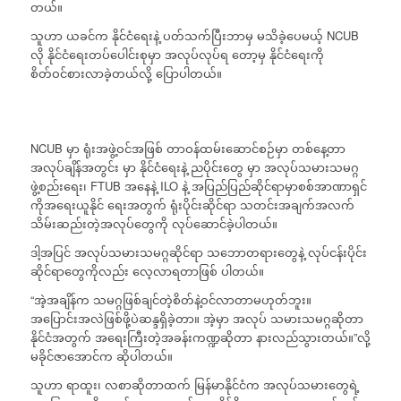
တယ်။
သူဟာ ယခင်က နိုင်ငံရေးနဲ့ ပတ်သက်ပြီးဘာမှ မသိခဲ့ပေမယ့် NCUB
လို နိုင်ငံရေးတပ်ပေါင်းစုမှာ အလုပ်လုပ်ရ တော့မှ နိုင်ငံရေးကို
စိတ်ဝင်စားလာခဲ့တယ်လို့ ပြောပါတယ်။
NCUB မှာ ရုံးအဖွဲ့ဝင်အဖြစ် တာဝန်ထမ်းဆောင်စဉ်မှာ တစ်နေ့တာ
အလုပ်ချိန်အတွင်း မှာ နိုင်ငံရေးနဲ့ ညပိုင်းတွေ မှာ အလုပ်သမားသမဂ္ဂ
ဖွဲ့စည်းရေး၊ FTUB အနေနဲ့ ILO နဲ့ အပြည်ပြည်ဆိုင်ရာမှာစစ်အာဏာရှင်
ကိုအရေးယူနိုင် ရေးအတွက် ရုံးပိုင်းဆိုင်ရာ သတင်းအချက်အလက်
သိမ်းဆည်းတဲ့အလုပ်တွေကို လုပ်ဆောင်ခဲ့ပါတယ်။
ဒါ့အပြင် အလုပ်သမားသမဂ္ဂဆိုင်ရာ သဘောတရားတွေနဲ့ လုပ်ငန်းပိုင်း
ဆိုင်ရာတွေကိုလည်း လေ့လာရတာဖြစ် ပါတယ်။
“အဲ့အချိန်က သမဂ္ဂဖြစ်ချင်တဲ့စိတ်နဲ့ဝင်လာတာမဟုတ်ဘူး။
အပြောင်းအလဲဖြစ်ဖို့ပဲဆန္ဒရှိခဲ့တာ။ အဲ့မှာ အလုပ် သမားသမဂ္ဂဆိုတာ
နိုင်ငံအတွက် အရေးကြီးတဲ့အခန်းကဏ္ဍဆိုတာ နားလည်သွားတယ်။”လို့
မခိုင်ဇာအောင်က ဆိုပါတယ်။
သူဟာ ရာထူး၊ လစာဆိုတာထက် မြန်မာနိုင်ငံက အလုပ်သမားတွေရဲ့