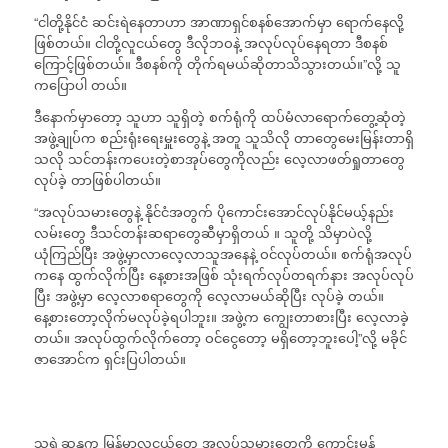
“ငါတို့နိုင်ငံ ဆင်းရဲနေတာဟာ အာဏာရှင်စနစ်အောက်မှာ ရောက်နေလို့
ဖြစ်တယ်။ ငါတို့လူငယ်တွေ ဒီလိုဘဝနဲ့ အလုပ်လုပ်နေရတာ ဒီစနစ်
ကြောင့်ဖြစ်တယ်။ ဒီစနစ်ကို တိုက်ရမယ်ဆိုတာသိသွားတယ်။”လို့ သူ
ကပြောပါ တယ်။
ဒီနောက်မှာတော့ သူဟာ သူရှိတဲ့ စက်ရုံကို ထပ်မံလာရောက်တွေ့ဆုံတဲ့
အဖွဲ့ချုပ်က စည်းရုံးရေးမှူးတွေနဲ့ အတူ သူသိလို တာတွေမေးမြန်းတာရှိ
သလို သင်တန်းကပေးတဲ့စာအုပ်တွေကိုလည်း လေ့လာဖတ်ရှုတာတွေ
လုပ်ခဲ့ တာဖြစ်ပါတယ်။
“အလုပ်သမားတွေနဲ့ နိုင်ငံအတွက် ပိုကောင်းအောင်လုပ်နိုင်မယ့်နည်း
လမ်းတွေ ဒီသင်တန်းဆရာတွေဆီမှာရှိတယ် ။ သူတို့ သိမှာပဲလို့
ယုံကြည်ပြီး အဖွဲ့မှာလာလေ့လာသူအနေနဲ့ ဝင်လုပ်တယ်။ စက်ရုံအလုပ်
ကနေ ထွက်လိုက်ပြီး နေ့စားအဖြစ် သုံးရက်လုပ်တရက်နား အလုပ်လုပ်
ပြီး အဖွဲ့မှာ လေ့လာစရာတွေကို လေ့လာမယ်ဆိုပြီး လုပ်ခဲ့ တယ်။
နေ့စားတော့လိုက်မလုပ်ခဲ့ရပါဘူး။ အဖွဲ့က ကျွေးတာစားပြီး လေ့လာခဲ့
တယ်။ အလုပ်ထွက်လိုက်တော့ ဝင်ငွေတော့ မရှိတော့ဘူးပေါ့”လို့ မခိုင်
ဇာအောင်က ရှင်းပြပါတယ်။
သူရဲ့ဆန္ဒက မြန်မာလူငယ်တွေ အလုပ်သမားတွေကို ကောင်းမွန်