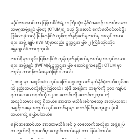
မခိုင်ဇာအောင်ဟာ မြန်မာနိုင်ငံရဲ့ အကြီးဆုံး နိုင်ငံအဆင့် အလုပ်သမား
သမဂ္ဂအဖွဲ့ချုပ်ဖြစ်တဲ့ (CTUM)ရဲ့ ဗဟို ဦးဆောင် ကော်မတီဝင်တစ်ဦး
ဖြစ်လာခဲ့သလို မြန်မာနိုင်ငံ ကုန်ထုတ်နှင့်စက်မှုလက်မှု အလုပ်သမား
များ အဖွဲ့ ချုပ် (IWFM)မှာလည်း ဥက္ကဋ္ဌအဖြစ် ၂ ကြိမ်တိုင်တိုင်
ရွေးချယ်ခံထားရသူပါ။
လက်ရှိမှာလည်း မြန်မာနိုင်ငံ ကုန်ထုတ်နှင့်စက်မှုလက်မှု အလုပ်သမား
များ အဖွဲ့ချုပ် (IWFM)ရဲ့ဥက္ကဋ္ဌအဖြစ် ဆောင်ရွက်နေပြီး CTUM မှာ
လည်း တာဝန်ထမ်းနေဆဲဖြစ်ပါတယ်။
“၂၀၁၅ မှာ အနည်းဆုံး လုပ်ခကြေးငွေတွေသတ်မှတ်နိုင်ခဲ့တယ်။ ၃၆၀၀
ကို နည်းတယ်လို့ပြောကြတယ်။ အဲ့ဒီ အချိန်က တရက်ကို ၇၀၀ ကျပ်ပဲ
ရတာလေ။ တရက်ကို ၁၂၀၀ တောင်းလို့ ထောင်ကျသွား တဲ့
အလုပ်သမား တွေ ရှိတယ်။ အာဏာ မသိမ်းခင်ကတော့ အလုပ်သမား
အခွင့်အရေးအတွက် လုပ်ဆောင်ရာမှာ အောင်မြင်မှုတွေများ ခဲ့ပါ
တယ်။”လို့ ပြောပါတယ်။
မခိုင်ဇာအောင်ဟာ အာဏာမသိမ်းခင် ၃ လလောက်အလိုမှာ အဖွဲ့ချုပ်
က လွှတ်လို့ ဂျာမဏီမှာကျောင်းတက်နေခဲ့ တာ ဖြစ်ပါတယ်။