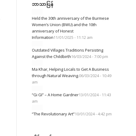
ဘာသာပြန်
Held the 30th anniversary of the Burmese
ာ
Women’s Union (BWU) and the 10th
anniversary of Honest
Information
11/01/2025 - 11:12 am
Outdated Villages Traditions Persisting
Against the Childbirth
16/03/2024 - 7:00 pm
Ma Khar, Helping Locals to Get A Business
through Natural Weaving.
06/03/2024 - 10:49
am
“Gi GI” – A Home Gardner
13/01/2024 - 11:43
am
“The Revolutionary Art”
10/01/2024 - 4:42 pm