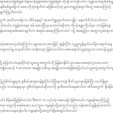
ေးပဲဖြစ်ဖြစ် မိန်းမဟိုမုန်းဆေးပဲဖြစ်ဖြစ် သုံးစွဲ မယ်ဆိုပါက ကျန်းမာရေးစိစစ်မှ
ိစစ်မှုမရှိဘဲ ဆေးကိုသုံးစွဲပါက မဖြစ်သင့်တဲ့ နာတာရှည်ရောဂါတွေ ဆေးကြောင့်
တ်ချက်ပြုပါတယ်။
ဲအတွက် အသိသာဆုံးက အိပ်နေရင် အသက်ရှူရခက်တာ မျိုး ၊ နောက်ဝိတ်တက်တာ၊
ပါတယ်။ ကျန်းမာရေး စစ် ဆေးပြီးမှ သောက်ဆိုတာ ကိုယ့်ခန္ဓာကိုယ်မှာ ဘာဖြစ်နေ
ု့ ကျန်းမာရေးစစ်ဆေးချက်က အရမ်းအရေးကြီးတယ်။” လို့ အရေပြား အထူးကုဆရာဝန
ဲ့ဆေးမဟုတ်ကြောင်း၊ များသောအားဖြင့် အွန်လိုင်း လူမှုကွန်ရက်ပေါ်မှာ ရောင်းနေ
း၊ တရားဝင်မှု မဟုတ်ပါက တစုံတရာ ဖြစ်လာပါက ဆေးရောင်းသူတွေဟာ တာဝန်ယူမှ
့ ပြောင်းလဲနေထိုင်တဲ့သူတွေအတွက်ကို မြန်မာနိုင်ငံ မှာ ဆေးအခမဲ့ကုသပေးတာ
တာရှိပေမယ့် Transman အမျိုးသမီးမှ အမျိုးသားအဖြစ်ပြောင်းလဲသူတွေအတွက်က
ိတ်ချရတဲ့ ခွဲစိတ်ဆရာဝန်နဲ့တိုင်ပင်ပြီးမှသာခွဲ စိတ်သွားမှာဖြစ်ပြီး လက်ရှိမှာ
ည်း ဘယ်နေရာမှာ ခွဲစိတ်ရမယ်ဆိုတာကို ခုထိဝေဝါးနေဆဲပါပဲ။ အဲဒီအတွက် စိုးရိမ်
းရတယ်။ စိန်ခေါ်မှုဖြစ်တယ်။ ဒီNGO က လုပ်တဲ့ ဆေးခန်း ဖြစ်တယ်။ ကျနော်မေးကြည့်
n တွေကို မစစ်ဆေး ပေးဘူး။ ကျနော်တို့အတွက်လည်း ဝန်ဆောင်မှုရှိရင်ကောင်း
မ်းဝေးနေတုန်းပါ။ ကျနော်တို့အတွက်ရှိစေချင်ပါတယ်။”