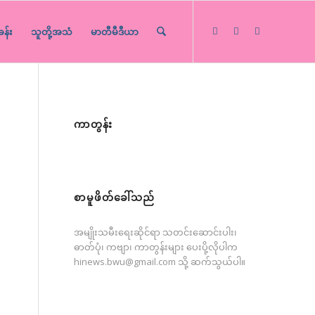
ခန်း
သူတို့အသံ
မာတီမီဒီယာ
ကာတွန်း
စာမူဖိတ်ခေါ်သည်
အမျိုးသမီးရေးဆိုင်ရာ သတင်းဆောင်းပါး၊
ဓာတ်ပုံ၊ ကဗျာ၊ ကာတွန်းများ ပေးပို့လိုပါက
hinews.bwu@gmail.com
သို့ ဆက်သွယ်ပါ။