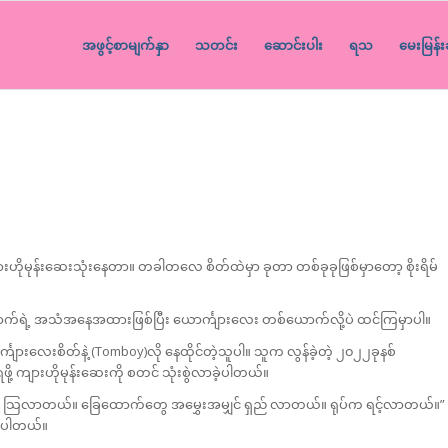
အဖွင့်စာမျက်နှာ
သတင်း
ဆောင်းပါး
ရသ
မေးမြန်း
ားဟိုမုန်းဆေးသုံးနေတာ။ တခါတလေ စိတ်ထဲမှာ ခုတာ တစ်ခုခုဖြစ်မှာတော့ စိုးရိမ်
က်ရဲ့ အသံအနေအထားဖြစ်ပြီး ယောင်္ကျားလေး တစ်ယောက်လို့ပဲ ထင်ကြမှာပါ။
ားလေးစိတ်နဲ့ (Tomboy)လို နေထိုင်တဲ့သူပါ။ သူက လွန်ခဲ့တဲ့ ၂၀၂၂ခုနစ်
ကျားဟိုမုန်းဆေးကို စတင် သုံးစွဲလာခဲ့ပါတယ်။
ပြီ သြလာတယ်။ ခြေထောက်တွေ အမွှေးအမျှင် ရှည် လာတယ်။ ရုပ်က ရင့်လာတယ်။”
ပြပါတယ်။