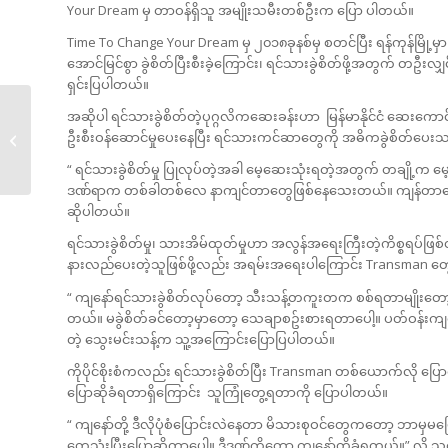
Your Dream မှ တာဝန်ရှိသူ အမျိုးသမီးတစ်ဦးက ပြော ပါတယ်။
Time To Change Your Dream မှ ၂၀၁၈ခုနစ်မှ စတင်ပြီး ရန်ကုန်မြို့မှာ
အောင်မြင်စွာ ခွဲစိတ်ပြီးစီးခဲ့ကြောင်း၊ ရင်သားခွဲစိတ်ဖို့အတွက် တဦးလျ
ရှင်းပြပါတယ်။
အဆိုပါ ရင်သားခွဲစိတ်တဲ့ပုဂ္ဂလိကဆေးခန်းဟာ မြန်မာနိုင်ငံ ဆေးကောင
မြောက်ဦးမှာ အသက်
ဦးစီးဝန်ဆောင်မှုပေးနေပြီး ရင်သားကင်ဆာတွေကို အဓိကခွဲစိတ်ပေးသ
လေးနှစ်အရွယ်...
“ ရင်သားခွဲစိတ်မှု ပြုလုပ်တဲ့အခါ မေ့ဆေးသုံးရတဲ့အတွက် တချို့က မေ့ဆေ
ဒဏ်ရာက တစ်ခါတစ်လေ နာကျင်တာတွေဖြစ်နေသေးတယ်။ ကျန်တာတော့ သိပ
ဆိုပါတယ်။
ရင်သားခွဲစိတ်မှု၊ သားအိမ်ထုတ်မှုဟာ အလွန်အရေးကြီးတဲ့ကိစ္စရပ်ဖ
နားလည်ပေးတဲ့သူဖြစ်ဖို့လည်း အရမ်းအရေးပါကြောင်း Transman
“ ကျနော်ရင်သားခွဲစိတ်လုပ်တော့ သီးသန့်တကူးတက စစ်ရတာမျိုးတော
တယ်။ မခွဲစိတ်ခင်တော့မှာတော့ သေချာစဥ်းစားရတာပေါ့။ ပတ်ဝန်းကျင
တဲ့ သွေးမင်းသန့်က သူ့အကြောင်းပြောပြပါတယ်။
ကိုပိုင်စိုးစံကလည်း ရင်သားခွဲစိတ်ပြီး Transman တစ်ယောက်လို ပြ
ပြောဆိုခံရတာရှိကြောင်း သူကြုံတွေ့ရတာကို ပြောပါတယ်။
“ ကျနော်တို့ ဒီလိုပုံစံပြောင်းလဲနေတာ မိသားစုဝင်တွေကတော့ ဘာမှမပ
တွေသုံးပြီးပြောဆိုတာပေါ့။ ဒီဒဏ်ကိုတော့ ကျနော်တို့ခံရတယ်။” လိ