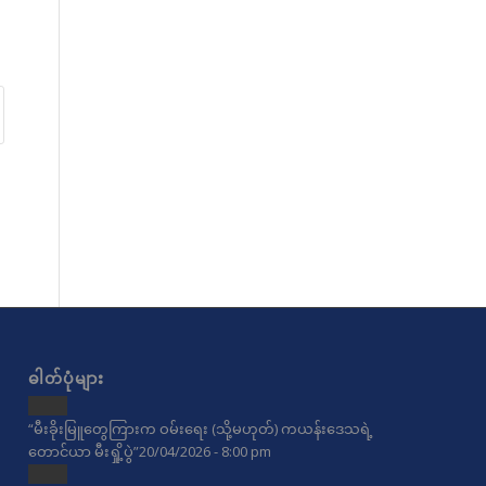
ဓါတ်ပုံများ
“မီးခိုးမြူတွေကြားက ဝမ်းရေး (သို့မဟုတ်) ကယန်းဒေသရဲ့
တောင်ယာ မီးရှို့ပွဲ”
20/04/2026 - 8:00 pm