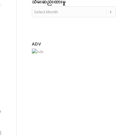
သိမ်းဆည်းထားမှု
ါ
သိမ်းဆည်း
ထား
မှု
ADV
၊
ါ