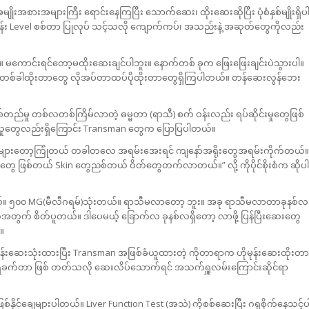
မျိုးအစားအများကြီး ရောင်းနေကြပြီး သောက်ဆေး၊ ထိုးဆေးဆိုပြီး ပုံစံနှစ်မျိုးရှိပ
ုမုန်း Level စစ်တာ ပြုလုပ် သင့်သလို ကျောက်ကပ်၊ အသည်းနဲ့ အဆုတ်တွေကိုလည်း
။ မကောင်းရင်တော့မထိုးဆေးချင်ပါဘူး။ နောက်တစ် ခုက ဖြေးဖြေးချင်းပဲသွားပါ။
တ်ကို တစ်ခါထိုးတာတွေ လိုအပ်တာထပ်ပိုထိုးတာတွေရှိကြပါတယ်။ တန်ဆေးလွန်ဘေး
်တည်မှု တစ်လတစ်ကြိမ်လာတဲ့ ဓမ္မတာ (ရာသီ) စက် ဝန်းလည်း ရပ်ဆိုင်းမှုတွေဖြစ်
သူတွေလည်းရှိကြောင်း Transman တွေက ပြောပြပါတယ်။
ဲ့အများတော့ကြုံတယ် တခါတလေ အရမ်းအေးရင် ကျနော်အရိုးတွေအရမ်းကိုက်တယ်။
ြစ်တယ် Skin တွေညစ်တယ် ဝိတ်တွေတက်လာတယ်။” လို့ ကိုပိုင်စိုးစံက ဆိုပါ
တယ်။ ၅၀၀ MG(မီလီဂရမ်)သုံးတယ်။ ရာသီမလာတော့ ဘူး။ အခု ရာသီမလာတာခုနစ်လ
ဲ့အတွက် စိတ်ပူတယ်။ ဒါပေမယ့် ခြောက်လ ခုနစ်လရှိတော့ လာဖို့ ပြန်ပြီးဆေးတွေ
။
ဟိုမုန်းဆေးသုံးထားပြီး Transman အဖြစ်ခံယူထားတဲ့ ကိုတာရာက ဟိုမုန်းဆေးထိုးတာ
ရခက်တာ ဖြစ် တတ်သလို ဆေးလိပ်သောက်ရင် အသက်ရှူလမ်းကြောင်းဆိုင်ရာ
်နိုင်ချေများပါတယ်။ Liver Function Test (အသဲ) ကိုစစ်ဆေးပြီး ဂရုစိုက်နေသင့်ပ