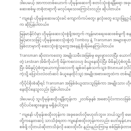
ဒါပေမယ့် အာကာတစ်ယောက် ဟိုမုန်းဆေးကို စတင်သုံးစွဲချိန်ရော အခုခ
ဆေးစစ်မှု တစုံတရာကို မလုပ်ရသေးကြောင်းလည်း ဆိုပါတယ်။
“ ကျနော် ဟိုမုန်းဆေးမသုံးခင် ကျောက်ကပ်တွေ၊ နှလုံးတွေ သွေးဖြူဥ
က ဆိုပြန်ပါတယ်။
မြန်မာနိုင်ငံမှာ ဟိုမုန်းဆေးသုံးစွဲဖို့အတွက် ကျန်းမာရေးဆေးစစ်မှ
မြင့်မားသဖြင့် ဟိုမုန်းဆေးသုံးစွဲတဲ့ Tomboy နဲ့ Transman အမျာ
ဖြစ်လာမှာကို ဆေးသုံးစွဲသူတွေအနေနဲ့ စိုးရိမ်နေကြပါတယ်။
Transman ဆိုတာကတော့ အမျိုးသမီးအဖြစ်မှ မွေးဖွားလာပြီး ယောင်္ကျာ
တဲ့ Lesbian (မိမိကိုယ်ကို မိန်းကလေးဟု ခံယူနေထိုင်ပြီး မိမိနှင့်ပုံစ
ပြီး မိမိနှင့်ပုံစံတူယောကျာ်းလေးကို ချစ်ခင်နှစ်သက်သူ)၊ Bisexual (လိ
ကဲ့သို့ ပြောင်းလဲဝတ်ဆင် ခံယူနေထိုင်သူ) အမျိုးအစားတွေထဲက တစ်မျိ
ကိုပိုင်စိုးစံဆိုရင် Transman အဖြစ်ခံယူထားသူဖြစ်ကာ အမျိုးသား ဟိ
နေထိုင်နေသူလည်း ဖြစ်ပါတယ်။
ဒါပေမယ့် သူဟိုမုန်းစထိုးချိန်တုန်းက ၂၀၁၆ခုနစ် အစောပိုင်းကာလဖြစ
တိုင်ပင်ဆွေးနွေးမှု မရှိခဲ့ပါဘူး။
“ ကျနော် ဟိုမုန်းစထိုးတုန်းက အခုခေတ်လိုမဟုတ်ဘူး။ ဘယ်သူ့ကို မေးလ
တို့ကနေတဆင့် သာသိခဲ့ရတာ ကျနော်စထိုးတုန်းကလည်း ဟော်မုန်းLeve
စစ်ဖို့ လိုတယ်ဆိုတာသိခဲ့လို ဆေးထိုးပီး နည်းနည်းကြာမှ စစ်ဖြစ်ခဲ့တာ။” လ