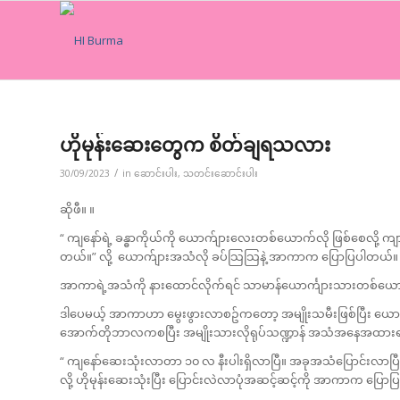
ဟိုမုန်းဆေးတွေက စိတ်ချရသလား
/
30/09/2023
in
ဆောင်းပါး
,
သတင်းဆောင်းပါး
ဆိုဖီ။ ။
“ ကျနော်ရဲ့ ခန္ဓာကိုယ်ကို ယောက်ျားလေးတစ်ယောက်လို ဖြစ်စေလို့ ကျ
တယ်။” လို့ ယောက်ျားအသံလို ခပ်သြသြနဲ့ အာကာက ပြောပြပါတယ်။
အာကာရဲ့အသံကို နားထောင်လိုက်ရင် သာမာန်ယောင်္ကျားသားတစ်ယော
ဒါပေမယ့် အာကာဟာ မွေးဖွားလာစဥ်ကတော့ အမျိုးသမီးဖြစ်ပြီး ယောင်္ကျ
အောက်တိုဘာလကစပြီး အမျိုးသားလိုရုပ်သဏ္ဍာန် အသံအနေအထားရဖို့ 
“ ကျနော်ဆေးသုံးလာတာ ၁၀ လ နီးပါးရှိလာပြီ။ အခုအသံပြောင်းလာ
လို့ ဟိုမုန်းဆေးသုံးပြီး ပြောင်းလဲလာပုံအဆင့်ဆင့်ကို အာကာက ပြော