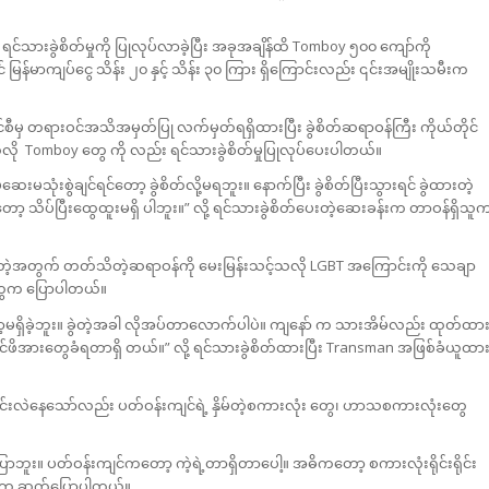
 ရင်သားခွဲစိတ်မှုကို ပြုလုပ်လာခဲ့ပြီး အခုအချိန်ထိ Tomboy ၅၀၀ ကျော်ကို
ှင် မြန်မာကျပ်ငွေ သိန်း ၂၀ နှင့် သိန်း ၃၀ ကြား ရှိကြောင်းလည်း ၎င်းအမျိုးသမီးက
်စီမှ တရားဝင်အသိအမှတ်ပြု လက်မှတ်ရရှိထားပြီး ခွဲစိတ်ဆရာဝန်ကြီး ကိုယ်တိုင်
လို Tomboy တွေ ကို လည်း ရင်သားခွဲစိတ်မှုပြုလုပ်ပေးပါတယ်။
းမသုံးစွဲချင်ရင်တော့ ခွဲစိတ်လို့မရဘူး။ နောက်ပြီး ခွဲစိတ်ပြီးသွားရင် ခွဲထားတဲ့
်ပြီးထွေထူးမရှိ ပါဘူး။” လို့ ရင်သားခွဲစိတ်ပေးတဲ့ဆေးခန်းက တာဝန်ရှိသူ
ြစ်တဲ့အတွက် တတ်သိတဲ့ဆရာဝန်ကို မေးမြန်းသင့်သလို LGBT အကြောင်းကို သေချာ
 တွေက ပြောပါတယ်။
့မရှိခဲ့ဘူး။ ခွဲတဲ့အခါ လိုအပ်တာလောက်ပါပဲ။ ကျနော် က သားအိမ်လည်း ထုတ်ထာ
်ဖိအားတွေခံရတာရှိ တယ်။” လို့ ရင်သားခွဲစိတ်ထားပြီး Transman အဖြစ်ခံယူထာ
ောင်းလဲနေသော်လည်း ပတ်ဝန်းကျင်ရဲ့ နှိမ်တဲ့စကားလုံး တွေ၊ ဟာသစကားလုံးတွေ
ြောဘူး။ ပတ်ဝန်းကျင်ကတော့ ကဲ့ရဲ့တာရှိတာပေါ့။ အဓိကတော့ စကားလုံးရိုင်းရိုင်း
ု့ သူက ဆက်ပြောပါတယ်။