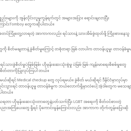
ည်းများကို အွန်လိုင်းလူမှုကွန်ရက်တွင် အများအပြား ရောင်းချလာပြီး
ေကြောင်းTomboy တွေကဆိုပါတယ်။
ုတွေ စတင်ကြုံတွေ့လာရတဲ့ အာကာကလည်း ရင်သားနဲ့ သားအိမ်ခွဲထုတ်ဖို့ ကြိုးစားနေသူ
ု စိတ်မချတာနဲ့ ခွဲစိတ်မှုကြောင့် တစုံတရာ ဖြစ် လာပါက တာဝန်ယူမှု၊ တာဝန်ခံမှု
ရင် ရင်သားခွဲစိတ်မှုပဲဖြစ်ဖြစ်၊ ဟိုမုန်းဆေးသုံးစွဲမှု ပဲဖြစ် ဖြစ် ကျန်းမာရေးစိစစ်မှုတွေ
 ခွဲစိတ်တာကိုပြုလုပ်ကြပါ တယ်။
်ဆိုရင် Medical checkup တွေ လုပ်ရမယ်။ ခွဲစိတ် မယ်ဆိုရင် ဒီနိုင်ငံမှာလုပ်မှာ
ားယွင်းသွားရင် တာဝန်ယူမှု တာဝန်ခံမှုက ဘယ်လောက်ရှိမှာလဲပေါ့ အဲ့ဒါတွေက မသေချ
လာပါတယ်။
တ်ကုသရတာ ဟိုမုန်းဆေးသုံးတာတွေနဲ့ပတ်သက်ပြီး LGBT အရေးကို စိတ်ဝင်စားတဲ့
ာအကြံပေးတွေ ရှိရင် ပိုကောင်းမွန်ကြောင်းလည်း အာကာက တိုက်တွန်းပြောဆို