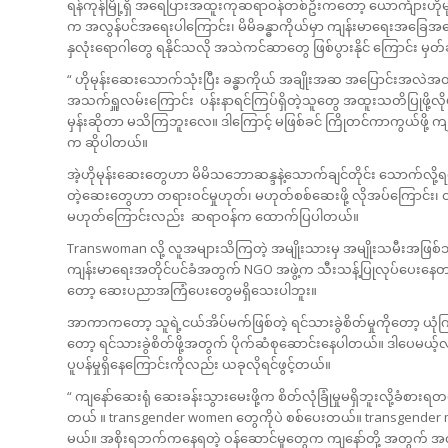
ရန်ကုန်မြို့ရှိ အရေပြားအထူးကုဆရာဝန်တစ်ဦးကတော့ ယောင်္ကျားဟိုမုန်းဆ
က အလွန်ပင်အရေးပါကြောင်း၊ မိမိခန္ဓာကိုယ်မှာ ကျန်းမာရေးအခြေအနေစ
နှလုံးရောဂါတွေ ရနိုင်သလို အသဲကင်ဆာတွေ ဖြစ်ပွားနိုင် ကြောင်း မှ
“ ဟိုမုန်းဆေးသောက်သုံးပြီး ခန္ဓာကိုယ် အချိုးအဆ အပြောင်းအလ
အသက်ရှူလမ်းကြောင်း ပန်းနာရင်ကြပ်ရှိတဲ့သူတွေ အထူးသတိပြုဖို့လို
မှန်းဆိုတာ မသိကြဘူးလေ။ ဒါကြောင့် မဖြစ်ခင် ကြိုတင်ကာကွယ်ဖိ
က ဆိုပါတယ်။
အဲ့ဟိုမုန်းဆေးတွေဟာ မိမိသဘောဆန္ဒနဲ့သောက်ချင်တိုင်း သောက်လို့ရတ
တဲ့ဆေးတွေဟာ တရားဝင်မှုဟုတ်၊ မဟုတ်စစ်ဆေးဖို့ လိုအပ်ကြောင်
မဟုတ်ကြောင်းလည်း ဆရာဝန်က ထောက်ပြပါတယ်။
Transwoman လို့ လူအများသိကြတဲ့ အမျိုးသားမှ အမျိုးသမီးအဖြစ်သို
ကျန်းမာရေးအတိုင်ပင်ခံအတွက် NGO အဖွဲ့က သီးသန့်ပြုလုပ်ပေးနေ
တော့ ဆေးပညာအကြံပေးတွေမရှိသေးပါဘူး။
အာကာကတော့ သူရဲ့ငယ်အိပ်မက်ဖြစ်တဲ့ ရင်သားခွဲစိတ်မှုကိုတော့ ယုံကြည်စ
တော့ ရင်သားခွဲစိတ်ဖို့အတွက် ပိုက်ဆံစုဆောင်းနေပါတယ်။ ဒါပေမယ့်လ
ပူပန်မှုရှိနေကြောင်းကိုလည်း ယခုလိုရင်ဖွင့်တယ်။
“ ကျနော်ဆေးရုံ ဆေးခန်းသွားမေးဖို့က စိတ်လုံခြုံမှုမရှိဘူးလို့ခံစာ
တယ် ။ transgender women တွေကိုပဲ စစ်ပေးတယ်။ transgender ma
မယ်။ အစိုးရဘက်ကနေရတဲ့ ဝန်ဆောင်မှုတွေက ကျနော်တို့ အတွက် အလှ