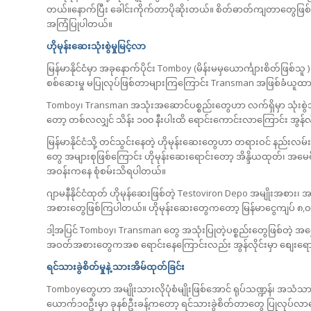
တယ်။နောက်ပြီး ခေါင်းကိုက်တာပိုဆိုးတယ်။ စိတ်ဓာတ်ကျတာတွေဖြစ်န
အကြံပြုပါတယ်။
ဟိုမုန်းဆေးသုံးစွဲမှုမြင့်လာ
မြန်မာနိုင်ငံမှာ အခုနောက်ပိုင်း Tomboy (မိန်းမမှယောင်္ကျားစိတ်ဖြစ
စစ်ဆေးမှု မပြုလုပ်ဖြစ်တာများကြကြောင်း Transman အဖြစ်ခံယူထားပ
Tomboy၊ Transman အသုံးအဆောင်ပစ္စည်းတွေဟာ လက်ရှိမှာ သုံးစွဲသူတ
တော့ တစ်လလျှင် သိန်း ၁၀၀ နီးပါးထိ ရောင်းကောင်းလာကြောင်း အွန်လ
မြန်မာနိုင်ငံသို့ တင်သွင်းနေတဲ့ ဟိုမုန်းဆေးတွေဟာ တရားဝင် နည
တွေ အများစုဖြစ်ကြောင်း ဟိုမုန်းဆေးရောင်းတော့ အိန္ဒိယထုတ်၊ အမေရ
အဝန်းကနေ စုံစမ်းသိရပါတယ်။
ဂျာမနီနိုင်ငံထုတ် ဟိုမုန်ဆေးဖြစ်တဲ့ Testoviron Depo အမျိုးအစား၊ အ
အစားတွေဖြစ်ကြပါတယ်။ ဟိုမုန်းဆေးတွေကတော့ မြန်မာငွေကျပ် ၈,
ဒါ့အပြင် Tomboy၊ Transman တွေ အသုံးပြုတဲ့ပစ္စည်းတွေဖြစ်တဲ့
အဝတ်အစားတွေကအစ ရောင်းနေကြောင်းလည်း အွန်လိုင်းမှာ စျေးရော
ရင်သားခွဲစိတ်မှုနဲ့ သားအိမ်ထုတ်ခြင်း
Tomboyတွေဟာ အမျိုးသားလိုပုံစံမျိုးဖြစ်အောင် ရုပ်သဏ္ဍန်၊ အသံသာ
ယောက်၁၀ဦးမှာ ခုနစ်ဦးခန့်ကတော့ ရင်သားခွဲစိတ်တာတွေ ပြုလုပ်လာကြေ