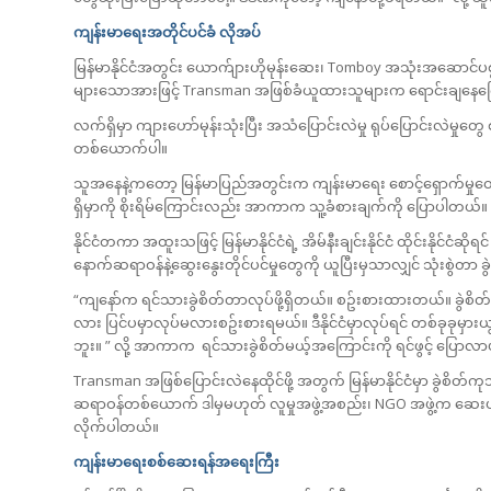
ကျန်းမာရေးအတိုင်ပင်ခံ လိုအပ်
မြန်မာနိုင်ငံအတွင်း ယောက်ျားဟိုမုန်းဆေး၊ Tomboy အသုံးအဆောင်ပစ္စ
များသောအားဖြင့် Transman အဖြစ်ခံယူထားသူများက ရောင်းချန
လက်ရှိမှာ ကျားဟော်မုန်းသုံးပြီး အသံပြောင်းလဲမှု ရုပ်ပြောင်းလဲမှ
တစ်ယောက်ပါ။
သူအနေနဲ့ကတော့ မြန်မာပြည်အတွင်းက ကျန်းမာရေး စောင့်ရှောက်မှုတွေကိ
ရှိမှာကို စိုးရိမ်ကြောင်းလည်း အာကာက သူ့ခံစားချက်ကို ပြောပါတယ်။
နိုင်ငံတကာ အထူးသဖြင့် မြန်မာနိုင်ငံရဲ့ အိမ်နီးချင်းနိုင်ငံ ထိုင်းနိုင်ငံဆို
နောက်ဆရာဝန်နဲ့ဆွေးနွေးတိုင်ပင်မှုတွေကို ယူပြီးမှသာလျှင် သုံးစွဲတာ
“ကျနော်က ရင်သားခွဲစိတ်တာလုပ်ဖို့ရှိတယ်။ စဥ်းစားထားတယ်။ ခွဲစိတ်မယ
လား ပြင်ပမှာလုပ်မလားစဥ်းစားရမယ်။ ဒီနိုင်ငံမှာလုပ်ရင် တစ်ခုခုမှ
ဘူး။ ” လို့ အာကာက ရင်သားခွဲစိတ်မယ့်အကြောင်းကို ရင်ဖွင့် ပြော
Transman အဖြစ်ပြောင်းလဲနေထိုင်ဖို့ အတွက် မြန်မာနိုင်ငံမှာ ခွဲစိ
ဆရာဝန်တစ်ယောက် ဒါမှမဟုတ် လူမှုအဖွဲ့အစည်း၊ NGO အဖွဲ့က ဆေးပည
လိုက်ပါတယ်။
ကျန်းမာရေးစစ်ဆေးရန်အရေးကြီး