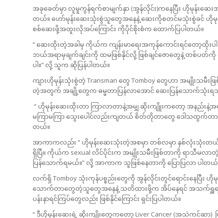
အခုခေတ်မှာ လူမှုကွန်ရက်စာမျက်နှာ (အွန်လိုင်း)ကနေပြီး ဟိုမုန်းဆေးအ
တယ်။ ဟော်မုန်းဆေးသုံးစွဲသူတွေအနေနဲ့ ဆေးကိုစတင်မသုံးစွဲခင် ဟိ
စစ်ဆေးဖို့အထူးလိုအပ်ကြောင်း ကိုပိုင်စိုးစံက ထောက်ပြပါတယ်။
“ ဆေးထိုးတဲ့အခါမှ ကိုယ်က ကျန်းမာရေးအကုန်ကောင်းရင်တော့ထိုးပါ
ဘယ်အရာမှချက်ချင်းကို ထမဖြစ်နိုင်လို့ ဖြစ်ချင်ဇောတွေနဲ့ တစ်ပ
ပါ။” လို့ သူက ဆိုပြန်ပါတယ်။
ကျားဟိုမုန်းသုံးစွဲတဲ့ Transman တွေ Tomboy တွေဟာ အမျိုးသမီးဖြစ
တဲ့အတွက် အချို့တွေက ဓမ္မတာပြန်လာအောင် ဆေးပြန်သောက်သုံးရ
“ ဟိုမုန်းဆေးထိုးတာ ကြာလာတာနဲ့အမျှ ဆိုးကျိူးကတော့ အနည်းန
မကြာမကြာ သွေးပေါင်လည်းကျတယ် စိတ်တိုတာတွေ ဒေါသထွက်တာတွေ ဖ
တယ်။
အာကာကလည်း “ ဟိုမုန်းဆေးသုံးတဲ့အစမှာ တစ်လမှာ နှစ်လုံးသုံး
ရှိပြီ။ ကိုယ်က sexual လိင်ပိုင်းက အမျိုးသမီးဖြစ်တာကို ရာသီမလာတ
ပြန်သောက်ရမယ်။” လို့ အာကာက သူဖြစ်နေတာကို ပြောပြလာ ပါတယ်
လက်ရှိ Tomboy သုံးကုန်ပစ္စည်းတွေကို အွန်လိုင်းတွင်ရောင်းနေပြီး 
သောက်တာတွေတဲ့သူတွေအနေနဲ့ သတိထားဖို့က အိပ်နေရင် အသက်ရှူ
ပန်းနာရင်ကြပ်တွေလည်း ဖြစ်နိုင်ကြောင်း ရှင်းပြပါတယ်။
“ ဒီဟိုမုန်းဆေးရဲ့ ဆိုးကျိုးတွေကတော့ Liver Cancer (အသဲကင်ဆာ) ဖြစ