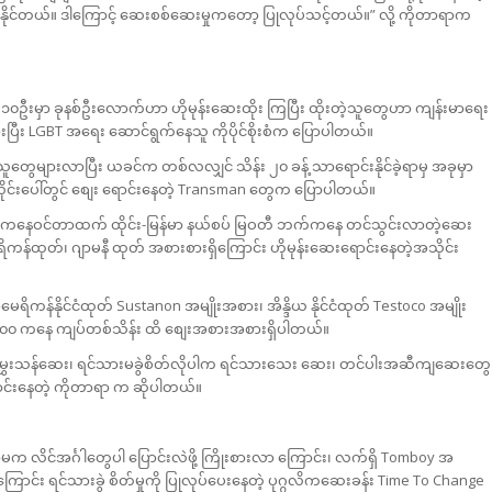
ိုင်တယ်။ ဒါကြောင့် ဆေးစစ်ဆေးမှုကတော့ ပြုလုပ်သင့်တယ်။” လို့ ကိုတာရာက
်သူ ) ၁၀ဦးမှာ ခုနစ်ဦးလောက်ဟာ ဟိုမုန်းဆေးထိုး ကြပြီး ထိုးတဲ့သူတွေဟာ ကျန်းမာရေး
ြီး LGBT အရေး ဆောင်ရွက်နေသူ ကိုပိုင်စိုးစံက ပြောပါတယ်။
ွေများလာပြီး ယခင်က တစ်လလျှင် သိန်း ၂၀ ခန့် သာရောင်းနိုင်ခဲ့ရာမှ အခုမှာ
ိုင်းပေါ်တွင် စျေး ရောင်းနေတဲ့ Transman တွေက ပြောပါတယ်။
်းလမ်းကနေဝင်တာထက် ထိုင်း-မြန်မာ နယ်စပ် မြဝတီ ဘက်ကနေ တင်သွင်းလာတဲ့ဆေး
ိကန်ထုတ်၊ ဂျာမနီ ထုတ် အစားစားရှိကြောင်း ဟိုမုန်းဆေးရောင်းနေတဲ့အသိုင်း
မေရိကန်နိုင်ငံထုတ် Sustanon အမျိုးအစား၊ အိန္ဒိယ နိုင်ငံထုတ် Testoco အမျိုး
၀၀၀ ကနေ ကျပ်တစ်သိန်း ထိ စျေးအစားအစားရှိပါတယ်။
 အမွှေးသန်ဆေး၊ ရင်သားမခွဲစိတ်လိုပါက ရင်သားသေး ဆေး၊ တင်ပါးအဆီကျဆေးတွေ
င်းနေတဲ့ ကိုတာရာ က ဆိုပါတယ်။
မက လိင်အင်္ဂါတွေပါ ပြောင်းလဲဖို့ ကြိုးစားလာ ကြောင်း၊ လက်ရှိ Tomboy အ
ာင်း ရင်သားခွဲ စိတ်မှုကို ပြုလုပ်ပေးနေတဲ့ ပုဂ္ဂလိကဆေးခန်း Time To Change