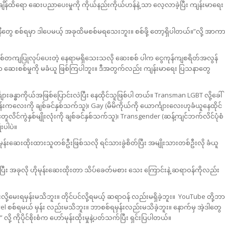
ျိန်ထိရော ဆေးပညာပေးမှုကို ကိုယ်နည်းကိုယ်ဟန်နဲ့ သာ လေ့လာခဲ့ပြီး ကျန်းမာရေး
၊နီတွေ စစ်ရမှာ ဒါပေမယ့် အခုထိမစစ်မရသေးဘူး။ စစ်ဖို့ တော့ရှိပါတယ်။”လို့ အာက
ုကို စနစ်တကျပြုလုပ်ပေးတဲ့ နေရာမရှိသေးသလို ဆေးစစ် ပါက ငွေကုန်ကျစရိတ်အလွန်
းစုဟာ ဆေးစစ်မှုကို မခံယူ ဖြစ်ကြပါဘူး။ ဒီအတွက်လည်း ကျန်းမာရေး ပြသနာတွေ
းခန္ဓာကိုယ်အဖြစ်ပြောင်းလဲပြီး နေထိုင်သူဖြစ်ပါ တယ်။ Transman LGBT လို့ခေါ်
ံတူမိန်းကလေးကို ချစ်ခင်နှစ်သက်သူ)၊ Gay (မိမိကိုယ်ကို ယောင်္ကျားလေးဟုခံယူနေထိုင်
င်တူလိင်ကွဲနှစ်မျိုးလုံးကို ချစ်ခင်နှစ်သက်သူ)၊ Transgender (ဆန့်ကျင်ဘက်လိင်ပုံစံ
ုးပါပဲ။
ုမုန်းဆေးထိုးထားသူတစ်ဦးဖြစ်သလို ရင်သားခွဲစိတ်ပြီး အမျိုးသားတစ်ဦးလို ခံယူ
်ပြီး အခုလို ဟိုမုန်းဆေးထိုးတာ သိပ်ခေတ်မစား သေး ကြောင်းနဲ့ ဆရာဝန်ကိုလည်း
ို့မေးရမှန်းမသိဘူး။ တိုင်ပင်လို့ရမယ့် ဆရာဝန် လည်းမရှိခဲ့ဘူး။ YouTube တို့ဘာ
l စစ်ရမယ် မှန်း လည်းမသိဘူး။ ဘာစစ်ရမှန်းလည်းမသိခဲ့ဘူး။ နောက်မှ အဲ့ဒါတွေ
ို့ ကိုပိုင်စိုးစံက ဟော်မုန်းထိုးမှုနဲ့ပတ်သက်ပြီး ရှင်းပြပါတယ်။