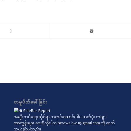
စာမူဖိတ်ခေါ်ခြင်း
အမျိုးသမီးရေးဆိုင်ရာ သတင်းဆောင်းပါး၊ ဓာတ်ပုံ၊ ကဗျာ၊
ကာတွန်းများ ပေးပို့လိုပါက
hinews.bwu@gmail.com
သို့ ဆက်
သွယ်နိုင်ပါသည်။