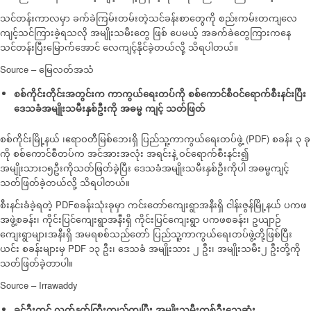
သင်တန်းကာလမှာ ခက်ခဲကြမ်းတမ်းတဲ့သင်ခန်းစာတွေကို စည်းကမ်းတကျလေ
ကျင့်သင်ကြားခဲ့ရသလို အမျိုးသမီးတွေ ဖြစ် ပေမယ့် အခက်ခဲတွေကြားကနေ
သင်တန်းပြီးမြောက်အောင် လေကျင့်နိုင်ခဲ့တယ်လို့ သိရပါတယ်။
Source – မြေလတ်အသံ
စစ်ကိုင်းတိုင်းအတွင်းက ကာကွယ်‌ရေးတပ်ကို စစ်ကောင်စီဝင်ရောက်စီးနင်းပြီး
ဒေသခံအမျိုးသမီးနှစ်ဦးကို အဓမ္မ ကျင့် သတ်ဖြတ်
စစ်ကိုင်းမြို့နယ် ၊ဧရာဝတီမြစ်ဘေးရှိ ပြည်သူ့ကာကွယ်ရေးတပ်ဖွဲ့ (PDF) စခန်း ၃ ခု
ကို စစ်ကောင်စီတပ်က အင်အားအလုံး အရင်းနဲ့ ဝင်ရောက်စီးနင်း၍
အမျိုးသား၁၅ဦးကိုသတ်ဖြတ်ခဲ့ပြီး ဒေသခံအမျိုးသမီးနှစ်ဦးကိုပါ အဓမ္မကျင့်
သတ်ဖြတ်ခဲ့တယ်လို့ သိရပါတယ်။
စီးနင်းခံခဲ့ရတဲ့ PDFစခန်းသုံးခုမှာ ကင်းတော်ကျေးရွာအနီးရှိ ငါန်းဇွန်မြို့နယ် ပကဖ
အဖွဲ့စခန်း၊ ကိုင်းပြင်ကျေးရွာအနီးရှိ ကိုင်းပြင်ကျေးရွာ ပကဖစခန်း၊ ဥယျာဉ်
ကျေးရွာများအနီးရှိ အမရစစ်သည်တော် ပြည်သူ့ကာကွယ်ရေးတပ်ဖွဲ့တို့ဖြစ်ပြီး
ယင်း စခန်းများမှ PDF ၁၃ ဦး၊ ဒေသခံ အမျိုးသား ၂ ဦး၊ အမျိုးသမီး၂ ဦးတို့ကို
သတ်ဖြတ်ခဲ့တာပါ။
Source – Irrawaddy
ခင်ဦးတွင် လက်နက်ကြီးကျည်ကျပြီး အမျိုးသမီးတစ်ဦးသေဆုံး