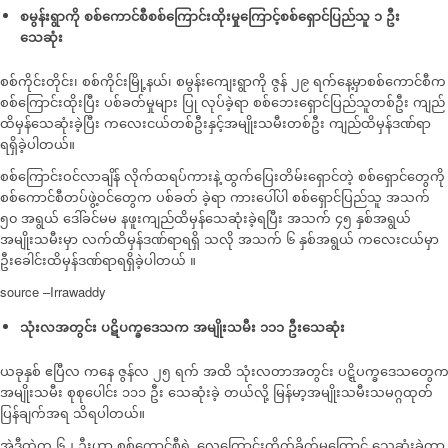
စမွန်းရွာကို စစ်ကောင်စီစစ်ကြောင်းထိုးမှုကြောင့်စစ်ရှောင်ပြည်သူ ၁ ဦး
သေဆုံး
စစ်ကိုင်းတိုင်း၊ စစ်ကိုင်းမြို့နယ်၊ စမွန်းကျေးရွာကို ဇွန် ၂၉ ရက်နေ့မှာစစ်ကောင်စီက
စစ်ကြောင်းထိုးပြီး ပစ်ခတ်မှုများ ပြု လုပ်ခဲ့ရာ စစ်ဘေးရှောင်ပြည်သူတစ်ဦး ကျည်
ထိမှန်သေဆုံးခဲ့ပြီး ကလေးငယ်တစ်ဦးနှင့်အမျိုးသမီးတစ်ဦး ကျည်ထိမှန်ဒဏ်ရာ
ရရှိခဲ့ပါတယ်။
စစ်ကြောင်းဝင်လာချိန် လိုက်ထရပ်ကားနဲ့ ထွက်ပြေးတိမ်းရှောင်တဲ့ စစ်ရှောင်တွေကို
စစ်ကောင်စီတပ်ဖွဲ့ဝင်တွေက ပစ်ခတ် ခဲ့ရာ ကားပေါ်ပါ စစ်ရှောင်ပြည်သူ အသက်
၅၀ အရွယ် ဒေါ်ခင်မမ နဖူးကျည်ထိမှန်သေဆုံးခဲ့ရပြီး အသက် ၄၅ နှစ်အရွယ်
အမျိုးသမီးမှာ လက်ထိမှန်ဒဏ်ရာရရှိ သလို အသက် ၆ နှစ်အရွယ် ကလေးငယ်မှာ
ဦးခေါင်းထိမှန်ဒဏ်ရာရရှိခဲ့ပါတယ် ။
source –Irrawaddy
သုံးလအတွင်း ပဋိပက္ခ​ဒေသက အမျိုးသမီး ၁၁၁ ဦး​သေဆုံး
ယခုနှစ် ဧပြီလ ကနေ ဇွန်လ ၂၅ ရက် အထိ သုံးလတာအတွင်း ပဋ္ဋိပက္ခဒေသတွေ
အမျိုးသမီး စုစုပေါင်း ၁၁၁ ဦး သေဆုံးခဲ့ တယ်လို့ မြန်မာ့အမျိုးသမီးသမဂ္ဂထုတ်
ပြန်ချက်အရ သိရပါတယ်။
အဲဒီထဲက ၆၂ ဦးဟာ စစ်ကောင်စီရဲ့ လေကြောင်းတိုက်ခိုက်မှုကြောင့် သေဆုံးခဲ့တာ