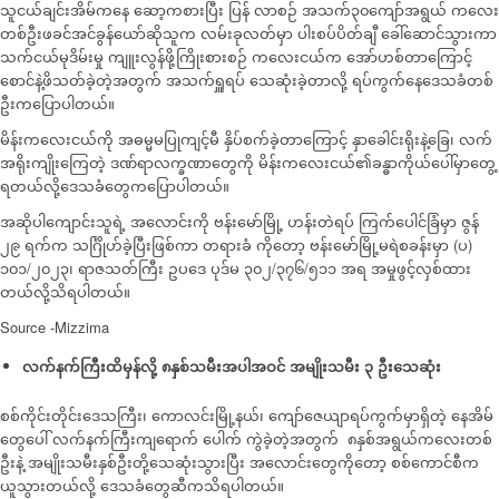
သူငယ်ချင်းအိမ်ကနေ ဆော့ကစားပြီး ပြန် လာစဉ် အသက်၃၀ကျော်အရွယ် က​လေး
တစ်ဦးဖခင်အင်ခွန်ယော်ဆိုသူက လမ်းခုလတ်မှာ ပါးစပ်ပိတ်ချီ ခေါ်ဆောင်သွားကာ
သက်ငယ်မုဒိမ်းမှု ကျူးလွန်ဖို့ကြိုးစားစဉ် ကလေးငယ်က အော်ဟစ်တာ​ကြောင့်
စောင်နဲ့ဖိသတ်ခဲ့တဲ့အတွက် အသက်ရှူရပ် သေဆုံးခဲ့တာလို့ ရပ်ကွက်နေဒေသခံတစ်
ဦးက​​ပြောပါတယ်။
မိန်းကလေးငယ်ကို အဓမ္မမပြုကျင့်မီ နှိပ်စက်ခဲ့တာ​ကြောင့် နှာခေါင်းရိုးနဲ့ခြေ၊ လက်
အရိုး​ကျိုးကြေတဲ့ ဒဏ်ရာလက္ခဏာ​တွေကို မိန်းကလေးငယ်၏ခန္ဓာကိုယ်ပေါ်မှာတွေ့
ရတယ်လို့ဒေသခံတွေကပြောပါတယ်။
အဆိုပါ​ကျောင်းသူ​ရဲ့ အလောင်းကို ဗန်းမော်မြို့ ဟန်းတဲရပ် ကြက်ပေါင်ခြံမှာ ဇွန်
၂၉ ရက်က သင်္ဂြိုဟ်ခဲ့ပြီးဖြစ်ကာ တရားခံ ကိုတော့ ဗန်းမော်မြို့မရဲစခန်းမှာ (ပ)
၁၀၁/၂၀၂၃၊ ရာဇသတ်ကြီး ဥပ​ဒေ ပုဒ်မ ၃၀၂/၃၇၆/၅၁၁ အရ အမှုဖွင့်လှစ်ထား
တယ်လို့သိရပါတယ်။
Source -Mizzima
လက်နက်ကြီးထိမှန်လို့ ၈နှစ်သမီးအပါအဝင် အမျိုးသမီး ၃ ဦးသေဆုံး
စစ်ကိုင်းတိုင်းဒေသကြီး၊ ကောလင်းမြို့နယ်၊ ကျော်ဇေယျာရပ်ကွက်မှာရှိတဲ့ နေအိမ်
တွေပေါ် လက်နက်ကြီးကျရောက် ပေါက် ကွဲခဲ့တဲ့အတွက် ၈နှစ်အရွယ်ကလေးတစ်
ဦးနဲ့ အမျိုးသမီးနှစ်ဦးတို့သေဆုံးသွားပြီး အလောင်းတွေကိုတော့ စစ်ကောင်စီက
ယူသွားတယ်လို့ ဒေသခံတွေဆီကသိရပါတယ်။