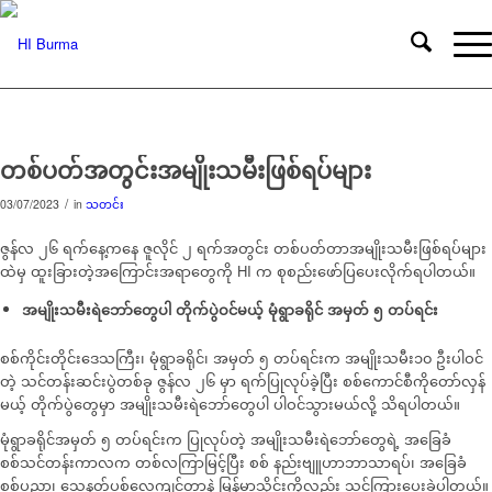
တစ်ပတ်အတွင်းအမျိုးသမီးဖြစ်ရပ်များ
/
03/07/2023
in
သတင်း
ဇွန်လ ၂၆ ရက်နေ့ကနေ ဇူလိုင် ၂ ရက်အတွင်း တစ်ပတ်တာအမျိုးသမီးဖြစ်ရပ်များ
ထဲမှ ထူးခြားတဲ့အကြောင်းအရာတွေကို HI က စုစည်းဖော်ပြပေးလိုက်ရပါတယ်။
အမျိုးသမီးရဲဘော်တွေပါ တိုက်ပွဲဝင်မယ့် မုံရွာခရိုင် အမှတ် ၅ တပ်ရင်း
စစ်ကိုင်းတိုင်းဒေသကြီး၊ မုံရွာခရိုင်၊ အမှတ် ၅ တပ်ရင်းက အမျိုးသမီး၁၀ ဦးပါဝင်
တဲ့ သင်တန်းဆင်းပွဲတစ်ခု ဇွန်လ ၂၆ မှာ ရက်ပြုလုပ်ခဲ့ပြီး စစ်ကောင်စီကိုတော်လှန်
မယ့် တိုက်ပွဲတွေမှာ အမျိုးသမီးရဲဘော်တွေပါ ပါဝင်သွားမယ်လို့ သိရပါတယ်။
မုံရွာခရိုင်အမှတ် ၅ တပ်ရင်းက ပြုလုပ်တဲ့ အမျိုးသမီးရဲဘော်တွေရဲ့ အခြေခံ
စစ်သင်တန်းကာလက တစ်လကြာမြင့်ပြီး စစ် နည်းဗျူဟာဘာသာရပ်၊ အခြေခံ
စစ်ပညာ၊ သေနတ်ပစ်လေ့ကျင့်တာနဲ့ မြန်မာ့သိုင်းကိုလည်း သင်ကြားပေးခဲ့ပါတယ်။