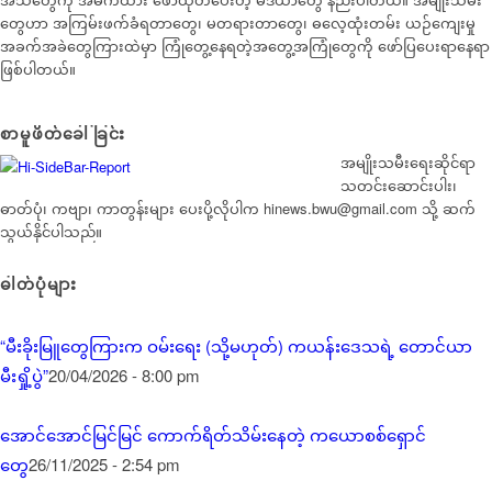
တွေဟာ အကြမ်းဖက်ခံရတာတွေ၊ မတရားတာတွေ၊ ဓလေ့ထုံးတမ်း ယဉ်ကျေးမှု
အခက်အခဲတွေကြားထဲမှာ ကြုံတွေ့နေရတဲ့အတွေ့အကြုံတွေကို ဖော်ပြပေးရာနေရာ
ဖြစ်ပါတယ်။
စာမူဖိတ်ခေါ်ခြင်း
အမျိုးသမီးရေးဆိုင်ရာ
သတင်းဆောင်းပါး၊
ဓာတ်ပုံ၊ ကဗျာ၊ ကာတွန်းများ ပေးပို့လိုပါက
hinews.bwu@gmail.com
သို့ ဆက်
သွယ်နိုင်ပါသည်။
ဓါတ်ပုံများ
“မီးခိုးမြူတွေကြားက ဝမ်းရေး (သို့မဟုတ်) ကယန်းဒေသရဲ့ တောင်ယာ
မီးရှို့ပွဲ”
20/04/2026 - 8:00 pm
အောင်အောင်မြင်မြင် ကောက်ရိတ်သိမ်းနေတဲ့ ကယောစစ်ရှောင်
တွေ
26/11/2025 - 2:54 pm