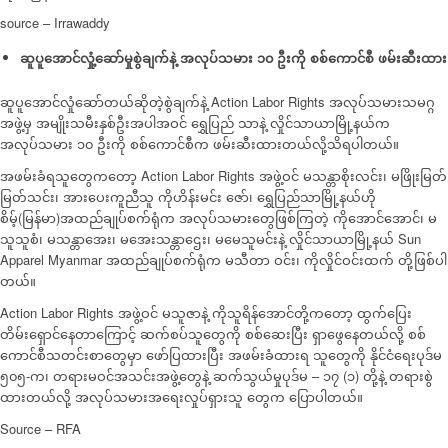
source – Irrawaddy
ဆူပူအောင်လှုံ့ဆော်မှုစွဲချက်နဲ့ အလုပ်သမား ၁၀ ဦးကို စစ်ကောင်စီ ဖမ်းဆီးထား
ဆူပူအောင်လှုံဆော်တယ်ဆိုတဲ့စွဲချက်နဲ့ Action Labor Rights အလုပ်သမားသမဂ္ဂ
အဖွဲ့မှ အမျိုးသမီးနှစ်ဦးအပါအဝင် ရွှေပြည် သာနဲ့ လှိုင်သာယာမြို့နယ်က
အလုပ်သမား ၁၀ ဦးကို စစ်ကောင်စီက ဖမ်းဆီးထားတယ်လို့သိရပါတယ်။
အဖမ်းခံရသူတွေကတော့ Action Labor Rights အဖွဲ့ဝင် မသန္တာစိုးလင်း၊ မဖြိုးမြတ်
မြတ်သင်း၊ အားပေးကူညီသူ ကိုဟိန်းမင်း ဇော်၊ ရွှေပြည်သာမြို့နယ်ဟို
စိမ့်(မြန်မာ)အထည်ချုပ်စက်ရုံက အလုပ်သမားတွေဖြစ်ကြတဲ့ ကိုအောင်အောင်၊ မ
သူသူစံ၊ မသန္တာအေး၊ မအေးသန္တာဌေး၊ မမေသူမင်းနဲ့ လှိုင်သာယာမြို့နယ် Sun
Apparel Myanmar အထည်ချုပ်စက်ရုံက မသီတာ ဝင်း၊ ကိုလှိုင်ဝင်းထက် တို့ဖြစ်ပါ
တယ်။
Action Labor Rights အဖွဲ့ဝင် မသူဇာနဲ့ ကိုသူရိန်အောင်တို့ကတော့ ထွက်ပြေး
တိမ်းရှောင်နေတာကြောင့် ဆက်စပ်သူတွေကို စစ်ဆေးပြီး ရှာဖွေနေတယ်လို့ စစ်
ကောင်စီသတင်းစာတွေမှာ ဖော်ပြထားပြီး အဖမ်းခံထားရ သူတွေကို နိုင်ငံရေးပုဒ်မ
၅၀၅-က၊ တရားမဝင်အသင်းအဖွဲ့တွေနဲ့ ဆက်သွယ်မှုပုဒ်မ – ၁၇ (၁) တို့နဲ့ တရားစွဲ
ထားတယ်လို့ အလုပ်သမားအရေးလှုပ်ရှားသူ တွေက ပြောပါတယ်။
Source – RFA