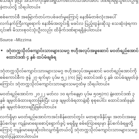
သေဆုံး ခဲ့ပြီး အသက်ကိုးနှစ်အရွယ်ကလေးငယ်အပါအဝင် ဒဏ်ရာရရှိသူလေးဦးရှိ
ခဲ့တယ်လို့ သိရပါတယ်။
စစ်ကောင်စီ အမြောက်တပ်ကပစ်ခတ်မှုကြောင့် နေအိမ်တစ်လုံးအပေါ်
လက်နက်ကြီးကျရောက် နေအိမ်အတွင်းရှိ မခင်လ ပြည့်ထွန်းဆိုသူ သေဆုံးခဲ့ရကာ
၎င်း၏ မိသားစုဝင်သုံးဦးလည်း ထိခိုက်ဒဏ်ရာရရှိခဲ့ပါတယ်။
Source –Mizzima
ဒဂုံတက္ကသိုလ်ကျောင်းသားများသမဂ္ဂ ဗဟိုအလုပ်အမှုဆောင် မဝတ်ရည်အောင်
ထောင်ဒဏ် ၄ နှစ် ထပ်မံချခံရ
ဒဂုံတက္ကသိုလ်ကျောင်းသားများသမဂ္ဂ ဗဟိုအလုပ်အမှုဆောင် မဝတ်ရည်အောင်ကို
စစ်ကောင်စီက ဇွန် ၂၇ ရက်မှာ ပုဒ်မ ၅၂ (က) ဖြင့် ထောင်ဒဏ် ၄ နှစ် ထပ်မံချမှတ်ခဲ့
ကြောင်း ဒဂုံတက္ကသိုလ်ကျောင်းသားများသမဂ္ဂထံမှ သိရပါတယ်။
မဝတ်ရည်အောင်က ၂၀၂၂ မတ်လ ၁၀ ရက်နေ့မှာ ပုဒ်မ ၅၀၅(က) နဲ့ထောင်ဒဏ် ၃
နှစ် ချမှတ်ခံထားရတာဖြစ်ပြီး ယခု ချမှတ်ခံရတာနဲ့ဆို စုစုပေါင်း ထောင်ဒဏ်ခုနစ်
နှစ် ချမှတ်ခံထားရပြီဖြစ်ပါတယ်။
လက်ရှိမှာ မဝတ်ရည်အောင်ကအင်းစိန်ထောင်တွင်း မတရားဖိနှိပ်မှု၊ အတင်းအဓမ္မ
နှိပ်စက်မှု၊ ကျန်းမာရေးစောင့်ရှောက်ခွင့် မရရှိမှု စစ်ကြောရေးမှာ နှိပ်စက်ခံရမှုတို့
ကြောင့် ကျန်းမာရေးဆိုးဝါးလျက်ရှိတယ်လို့ ဒဂုံတက္ကသိုလ်ကျောင်းသားများသမဂ္ဂ
ထုတ်ပြန်ထားပါတယ်။