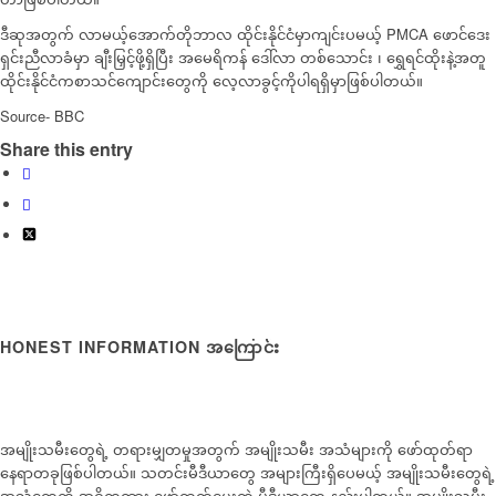
ဒီဆုအတွက် လာမယ့်အောက်တိုဘာလ ထိုင်းနိုင်ငံမှာကျင်းပမယ့် PMCA ဖောင်ဒေး
ရှင်းညီလာခံမှာ ချီးမြှင့်ဖို့ရှိပြီး အမေရိကန် ဒေါ်လာ တစ်သောင်း ၊ ရွှေရင်ထိုးနဲ့အတူ
ထိုင်းနိုင်ငံကစာသင်ကျောင်းတွေကို လေ့လာခွင့်ကိုပါရရှိမှာဖြစ်ပါတယ်။
Source- BBC
Share this entry
HONEST INFORMATION အကြောင်း
အမျိုးသမီးတွေရဲ့ တရားမျှတမှုအတွက် အမျိုးသမီး အသံများကို ဖော်ထုတ်ရာ
နေရာတခုဖြစ်ပါတယ်။ သတင်းမီဒီယာတွေ အများကြီးရှိပေမယ့် အမျိုးသမီးတွေရဲ့
အသံတွေကို အဓိကထား ဖော်ထုတ်ပေးတဲ့ မီဒီယာတွေ နည်းပါတယ်။ အမျိုးသမီး