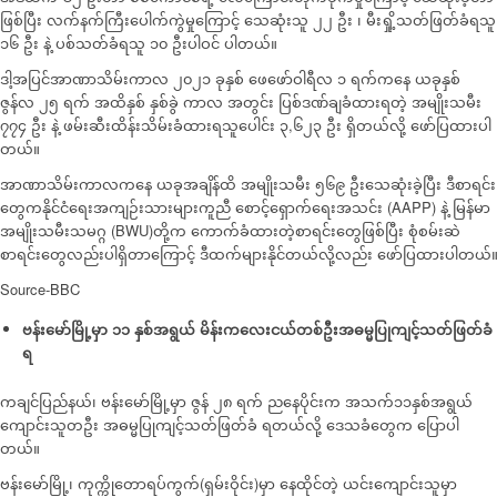
ဖြစ်ပြီး လက်နက်ကြီးပေါက်ကွဲမှုကြောင့် သေဆုံးသူ ၂၂ ဦး ၊ မီးရှို့သတ်ဖြတ်ခံရသူ
၁၆ ဦး နဲ့ ပစ်သတ်ခံရသူ ၁၀ ဦးပါဝင် ပါတယ်။
ဒါ့အပြင်အာဏာသိမ်းကာလ ၂၀၂၁ ခုနှစ် ဖေဖော်ဝါရီလ ၁ ရက်ကနေ ယခုနှစ်
ဇွန်လ ၂၅ ရက် အထိနှစ် နှစ်ခွဲ ကာလ အတွင်း ပြစ်ဒဏ်ချခံထားရတဲ့ အမျိုးသမီး
၇၇၄ ဦး နဲ့ ဖမ်းဆီးထိန်းသိမ်းခံထားရသူပေါင်း ၃,၆၂၃ ဦး ရှိတယ်လို့ ​​ဖော်ပြထားပါ
တယ်။
အာဏာသိမ်းကာလကနေ ယခုအချိန်ထိ အမျိုးသမီး ၅၆၉ ဦးသေဆုံးခဲ့ပြီး ဒီစာရင်း
တွေကနိုင်ငံရေးအကျဉ်းသားများကူညီ စောင့်ရှောက်ရေးအသင်း (AAPP) နဲ့ မြန်မာ
အမျိုးသမီးသမဂ္ဂ (BWU)တို့က ကောက်ခံထားတဲ့စာရင်းတွေဖြစ်ပြီး စုံစမ်းဆဲ
စာရင်းတွေလည်းပါရှိတာကြောင့် ဒီထက်များနိုင်တယ်လို့လည်း ဖော်ပြထားပါတယ်
Source-BBC
ဗန်းမော်မြို့မှာ ၁၁ နှစ်အရွယ် မိန်းကလေးငယ်တစ်ဦးအဓမ္မပြုကျင့်သတ်ဖြတ်ခံ
ရ
ကချင်ပြည်နယ်၊ ဗန်းမော်မြို့မှာ ဇွန် ၂၈ ရက် ညနေပိုင်းက အသက်၁၁နှစ်အရွယ်
ကျောင်းသူတဦး အဓမ္မပြုကျင့်သတ်ဖြတ်ခံ ရတယ်လို့ ဒေသခံတွေက ပြောပါ
တယ်။
ဗန်းမော်မြို့၊ ကုက္ကိုတောရပ်ကွက်(ရှမ်းဝိုင်း)မှာ နေထိုင်တဲ့ ယင်းကျောင်းသူမှာ