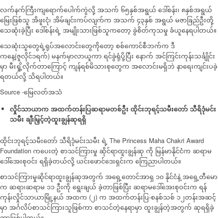
လက်နက်ကြီးကျရောက်ပေါက်ကွဲလို့ အသက် ၆၅နှစ်အရွယ် ဒေါ်စန်း၊ ၈နှစ်အရွယ်
မြေးဖြစ်သူ အိဖူးငုံ၊ အိမ်ချင်းကပ်လျက်က အသက် ၄၃နှစ် အရွယ် မဇာခြည်ဦးတို့
သေဆုံးခဲ့ပြီး ဒေါ်စန်းရဲ့ အမျိုးသားဖြစ်သူကတော့ ခွဲစိတ်ကုသမှု ခံယူနေရပါတယ်။
သေဆုံးသူတွေရဲ့ရုပ်အလောင်းတွေကိုတော့ စစ်ကောင်စီဘက်က ဒီ
ကနေ့(ဇူလိုင်၁ရက်) မနက်မှာလာယူကာ ရင်ခွဲရုံပို့ပြီး နောက် အင်ကြင်းကုန်းသင်္ချိုင်း
မှာ မီးရှို့လိုက်တာကြောင့် ကျန်ရစ်မိသားစုတွေက အလောင်းမရှိဘဲ နာရေးကျင်းပခဲ့
ရတယ်လို့ သိရပါတယ်။
Source -မြေလတ်အသံ
လှိုင်သာယာက ‌အထက်တန်းပြဆရာမတစ်ဦး ထိုင်းဘုရင့်သမီးတော် သီရိဒုံမင်း
သမီး ချီးမြှင့်တဲ့ထူးချွန်ဆုရရှိ
ထိုင်းဘုရင့်သမီးတော် သီရိဒုံမင်းသမီး ရဲ့ The Princess Maha Chakri Award
Foundation ကပေးတဲ့ စာသင်ကြားမှု ဆိုင်ရာထူးချွန်ဆု ကို မြန်မာနိုင်ငံက ဆရာမ
ဒေါ်အေးစုဝင်း ရရှိခဲ့တယ်လို့ ယင်းဖောင်ဒေးရှင်းက ကြေညာပါတယ်။
စာသင်ကြားမှုဆိုင်ရာထူးချွန်ဆုအတွက် အရှေ့တောင်အာရှ ၁၀ နိုင်ငံနဲ့ အရှေ့တီမော
က ဆရာ၊ဆရာမ ၁၁ ဦးကို ရွေးချယ် ခဲ့တာဖြစ်ပြီး ဆရာမဒေါ်အေးစုဝင်းက ရန်
ကုန်၊လှိုင်သာယာမြို့နယ် အထက (၂) က အထက်တန်းပြ-စနစ်သစ် ၁၂တန်းအဆင့်
မှာ အင်္ဂလိပ်စာသင်ကြားသူဖြစ်ကာ စာသင်တဲ့နေရာမှာ ထူးချွန်တဲ့အတွက် ဆုရရှိခဲ့
တာဖြစ်ပါတယ်။