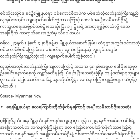
စစ်ကိုင်းတိုင်း၊ ခင်ဦးမြို့နယ်မှာ စစ်ကောင်စီတပ်က ပစ်ခတ်တဲ့လက်နက်ကြီးကျည်
လူအုပ်အတွင်း ကျရောက်ပေါက်ကွဲတာ ကြောင့် ဒေသခံအမျိုးသမီးတစ်ဦးနဲ့
ကာကွယ်ရေးအဖွဲ့ဝင်တစ်ဦးသေဆုံးပြီး ၁၂ ဦးခန့် ဒဏ်ရာရရှိခဲ့တယ်လို့ ဒေသ
အခြေစိုက် ကာကွယ်ရေးအဖွဲ့ထံမှ သိရပါတယ်။
ဇွန်လ ၂၄ရက် ၊ နံနက် ၄ နာရီခန့်မှာ မြို့နယ်အနောက်ခြမ်း၊ တဲစုရွာအတွင်းဝင်လာတဲ့
စစ်ကောင်စီစစ်ကြောင်းက ပစ်ခတ်ရာ ထွက်ပြေးနေတဲ့ လူအုပ်အတွင်း
လက်နက်ကြီးကျည်သုံးလုံး ကျရောက်ပေါက်ကွဲခဲ့တာပါ။
လူအုပ်အတွင်းလက်နက်ကြီးကျတာကြောင့် အသက် ၄၈ နှစ်အရွယ် ဒေါ်မိုးဆွေမှာ
ဦးခေါင်းနောက်စေ့ကို ကျည်စထိမှန်၍ ပွဲချင်းပြီးသေဆုံးခဲ့ပြီး ကျန်ဒဏ်ရာရသူများ
မှာ လက်၊ ခြေထောက်၊ ပေါင်နဲ့ ခန္ဓာကိုယ်တို့မှာ လက်နက်ကြီးကျည်စများ ထိမှန်ခဲ့
ပါတယ် ။
​Source- Myanmar Now
ရေးမြို့နယ်မှာ လေကြောင်းတိုက်ခိုက်မှုကြောင့် အမျိုးသမီးတစ်ဦးသေဆုံး
မွန်ပြည်နယ်၊ ရေးမြို့နယ်၊ နှစ်ကရင်ကျေးရွာမှာ ဇွန်လ ၂၅ ရက်ကစစ်ကောင်စီရဲ့
အမြောက်တပ်က လက်နက်ကြီးနဲ့ရော လေ ကြောင်းကပါတိုက်ခိုက်တာကြောင့်
အသက် ၁၈ နှစ်အရွယ် အမျိုးသမီးတစ်ဦးနဲ့ စစ်ကောင်စီလက်အောက်ခံရဲတစ်ဦး