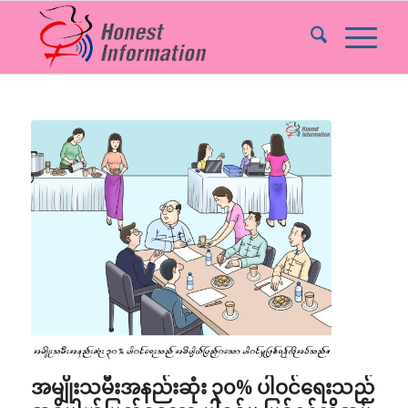
အမျိုးသမီးအနည်းဆုံး ၃၀% ပါဝင်ရေးသည်