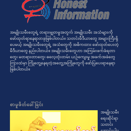
အမျိုးသမီးတွေရဲ့ တရားမျှတမှုအတွက် အမျိုးသမီး အသံများကို
ဖော်ထုတ်ရာနေရာတခုဖြစ်ပါတယ်။ သတင်းမီဒီယာတွေ အများကြီးရှိ
ပေမယ့် အမျိုးသမီးတွေရဲ့ အသံတွေကို အဓိကထား ဖော်ထုတ်ပေးတဲ့
မီဒီယာတွေ နည်းပါတယ်။ အမျိုးသမီးတွေဟာ အကြမ်းဖက်ခံရတာ
တွေ၊ မတရားတာတွေ၊ ဓလေ့ထုံးတမ်း ယဉ်ကျေးမှု အခက်အခဲတွေ
ကြားထဲမှာ ကြုံတွေ့နေရတဲ့အတွေ့အကြုံတွေကို ဖော်ပြပေးရာနေရာ
ဖြစ်ပါတယ်။
စာမူဖိတ်ခေါ်ခြင်း
အမျိုးသမီး
ရေးဆိုင်ရာ
သတင်း
ဆောင်းပါး၊