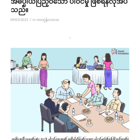
အဓိပ္ပါယ်ပြည့်ဝသော ပါဝင်မှု ဖြစ်ရန်လိုအပ်
သည်။
/
09/03/2023
in
ကာတွန်း/ဟာသ