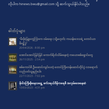
လိုပါက
hinews.bwu@gmail.com
သို့ ဆက်သွယ်နိုင်ပါသည်။
ဓါတ်ပုံများ
“မီးခိုးမြူတွေကြားက ဝမ်းရေး (သို့မဟုတ်) ကယန်းဒေသရဲ့ တောင်ယာ
မီးရှို့ပွဲ”
20/04/2026 - 8:00 pm
အောင်အောင်မြင်မြင် ကောက်ရိတ်သိမ်းနေတဲ့ ကယောစစ်ရှောင်တွေ
26/11/2025 - 2:54 pm
စစ်ကောင်စီ ဦးဆောင်ကျင်းပတဲ့ တောင်ကြီးတန်ဆောင်တိုင်ပွဲ လာရောက်
လည်ပတ်သူနည်းပါး
22/11/2023 - 7:02 pm
ဖိုဝါဒကြီးစိုးနေသရွေ့ ဖက်ဒရယ်ဒီမိုကရေစီ အလှမ်းဝေးနေဆဲ
13/03/2023 - 4:31 pm