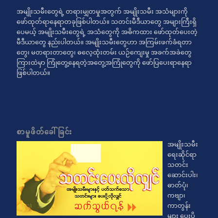
အမျိုးသမီးတွေရဲ့ တရားမျှတမှုအတွက် အမျိုးသမီး အသံများကို
ဖော်ထုတ်ရာနေရာတခုဖြစ်ပါတယ်။ သတင်းမီဒီယာတွေ အများကြီးရှိ
ပေမယ့် အမျိုးသမီးတွေရဲ့ အသံတွေကို အဓိကထား ဖော်ထုတ်ပေးတဲ့
မီဒီယာတွေ နည်းပါတယ်။ အမျိုးသမီးတွေဟာ အကြမ်းဖက်ခံရတာ
တွေ၊ မတရားတာတွေ၊ ဓလေ့ထုံးတမ်း ယဉ်ကျေးမှု အခက်အခဲတွေ
ကြားထဲမှာ ကြုံတွေ့နေရတဲ့အတွေ့အကြုံတွေကို ဖော်ပြပေးရာနေရာ
ဖြစ်ပါတယ်။
စာမူဖိတ်ခေါ်ခြင်း
အမျိုးသမီး
ရေးဆိုင်ရာ
သတင်း
ဆောင်းပါး၊
ဓာတ်ပုံ၊
ကဗျာ၊
ကာတွန်း
များ ပေးပို့