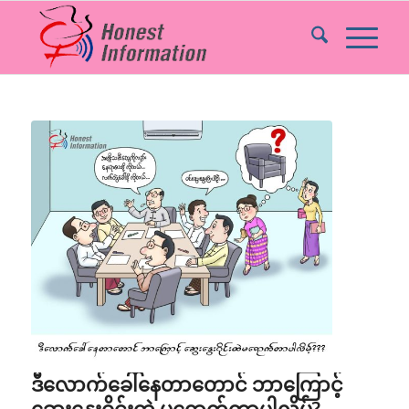
ဒီလောက်ခေါ်နေတာတောင် ဘာကြောင့်
ဆွေးနွေးဝိုင်းထဲ မရောက်တာပါလိမ့်?