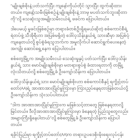
“မျိုးချစ်စိုးနဲ့ ပတ်သက်ပြီး ကျနော်ကိုယ်တိုင် သွားပြီး ထွက်ဆိုထား
တယ်။ ကျနော့်သမီးဖြစ်စဉ်နဲ့ မျိုးချစ်စိုးနဲ့ ဘာမှ မပတ်သက်ဘူးဆိုတာ
ကို”လို့ သေဆုံးသူအမျိုးသမီးငယ်ရဲ့ ဖခင်က ပြောပါတယ်။
ဒါပေမယ့် မှုခင်းဖြစ်စဉ်မှာ တရားခံတစ်ဦးရှိရမယ်ဆိုတဲ့ စစ်ကောင်စီရဲ့
ရဲတပ်ဖွဲ့ သီအိုရီဟာ အပြစ်မရှိတဲ့ ဒေါ်လှသိန်းနွယ်ရဲ့ သားဆီမှာ အပြစ်ပုံ
ကျနေတယ်လို့ စွပ်စွဲခံရသူဘက်က အမှုလိုက်ပါ ဆောင်ရွက်ပေးနေတဲ့
အကျိုး ဆောင်ရှေ့နေက ပြောပါတယ်။
စစ်တွေမြို့က အမျိုးသမီးငယ် သေဆုံးမှုနှင့် ပတ်သက်ပြီး ဒေါ်လှသိန်း
နွယ်ရဲ့ သား မောင်မျိုးချစ်စိုးမှာ မတရားစွပ်စွဲ ခံထားရတာကို တမြို့
လုံးသိတယ်လို့ စစ်တွေမြို့ခံ ဦးကျော်သိန်းက ပြောပါတယ်။
ဒေါ်လှသိန်းနွယ်ရဲ့သား မောင်မျိုးချစ်စိုးဟာ စစ်ကောင်စီနှင့် ရက္ခိုင့်တပ်
တော်(AA)ရဲ့ အာဏာအားပြိုင်မှုကြားမှာ ကြားညှပ်နေရတာဖြစ်တယ်လို့
ဦးကျော်သိန်းက သုံးသပ်ပါတယ်။
“ဒါက အာဏာအားပြိုင်မှုကြားက မဖြစ်သင့်တာတွေ ဖြစ်နေရတာလို့
မြင်တယ်။ ဒီလိုအာဏာအားပြိုင်မှုကြားမှာ ခံနေရတဲ့ ပြည်သူတွေလည်း
အများကြီးရှိနေပါတယ်”လို့ စစ်တွေမြို့ခံ ဦးကျော်သိန်းက ပြောပါ
တယ်။
ရခိုင်ပြည်မှာ ရက္ခိုင့်တပ်တော်(AA)က တရားဥပဒေစိုးမိုးရေးလုပ်ငန်း