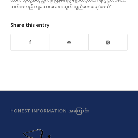
ဘက်ကလည်် ကျမသားလေးအတွက် ကူညီပေးစေချင်တယ်”
Share this entry
HONEST INFORMATION အကြောင်း