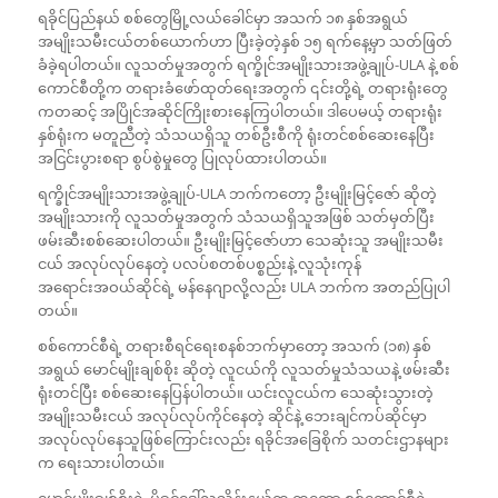
ရခိုင်ပြည်နယ် စစ်တွေမြို့လယ်ခေါင်မှာ အသက် ၁၈ နှစ်အရွယ်
အမျိုးသမီးငယ်တစ်ယောက်ဟာ ပြီးခဲ့တဲ့နှစ် ၁၅ ရက်နေ့မှာ သတ်ဖြတ်
ခံခဲ့ရပါတယ်။ လူသတ်မှုအတွက် ရက္ခိုင်အမျိုးသားအဖွဲ့ချုပ်-ULA နဲ့ စစ်
ကောင်စီတို့က တရားခံဖော်ထုတ်ရေးအတွက် ၎င်းတို့ရဲ့ တရားရုံးတွေ
ကတဆင့် အပြိုင်အဆိုင်ကြိုးစားနေကြပါတယ်။ ဒါပေမယ့် တရားရုံး
နှစ်ရုံးက မတူညီတဲ့ သံသယရှိသူ တစ်ဦးစီကို ရုံးတင်စစ်ဆေးနေပြီး
အငြင်းပွားစရာ စွပ်စွဲမှုတွေ ပြုလုပ်ထားပါတယ်။
ရက္ခိုင်အမျိုးသားအဖွဲ့ချုပ်-ULA ဘက်ကတော့ ဦးမျိုးမြင့်ဇော် ဆိုတဲ့
အမျိုးသားကို လူသတ်မှုအတွက် သံသယရှိသူအဖြစ် သတ်မှတ်ပြီး
ဖမ်းဆီးစစ်ဆေးပါတယ်။ ဦးမျိုးမြင့်ဇော်ဟာ သေဆုံးသူ အမျိုးသမီး
ငယ် အလုပ်လုပ်နေတဲ့ ပလပ်စတစ်ပစ္စည်းနဲ့ လူသုံးကုန်
အရောင်းအဝယ်ဆိုင်ရဲ့ မန်နေဂျာလို့လည်း ULA ဘက်က အတည်ပြုပါ
တယ်။
စစ်ကောင်စီရဲ့ တရားစီရင်ရေးစနစ်ဘက်မှာတော့ အသက် (၁၈) နှစ်
အရွယ် မောင်မျိုးချစ်စိုး ဆိုတဲ့ လူငယ်ကို လူသတ်မှုသံသယနဲ့ ဖမ်းဆီး
ရုံးတင်ပြီး စစ်ဆေးနေပြန်ပါတယ်။ ယင်းလူငယ်က သေဆုံးသွားတဲ့
အမျိုးသမီးငယ် အလုပ်လုပ်ကိုင်နေတဲ့ ဆိုင်နဲ့ ဘေးချင်ကပ်ဆိုင်မှာ
အလုပ်လုပ်နေသူဖြစ်ကြောင်းလည်း ရခိုင်အခြေစိုက် သတင်းဌာနများ
က ရေးသားပါတယ်။