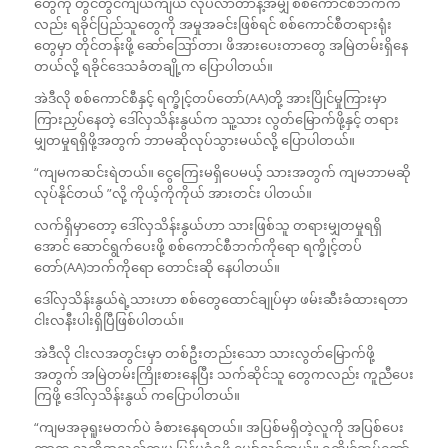
တွေကို တွင်တွင်ကျယ်ကျယ် လုပ်လာတာနဲ့အမျှ စစ်ကောင်စီဘက်က
လည်း ရခိုင်ပြည်သူတွေကို အမှုအခင်းဖြစ်ရင် စစ်ကောင်စီတရားရုံး
တွေမှာ တိုင်တန်းဖို့ ဆော်ဪတာ၊ ဖိအားပေးတာတွေ အမြဲတမ်းရှိနေ
တယ်လို့ ရခိုင်ဒေသခံတချို့က ပြောပါတယ်။
အဲဒီလို စစ်ကောင်စီနှင့် ရက္ခိုင့်တပ်တော်(AA)တို့ အားပြိုင်မှုကြားမှာ
ကြားညှပ်နေတဲ့ ဒေါ်လှသိန်းနွယ်က သူ့သား လွတ်မြောက်ဖို့နှင့် တရား
မျှတမှုရရှိဖို့အတွက် ဘာမဆိုလုပ်သွားမယ်လို့ ပြောပါတယ်။
“ကျမကဆင်းရဲတယ်။ ငွေကြေးမရှိပေမယ့် သားအတွက် ကျမဘာမဆို
လုပ်နိုင်တယ် ”လို့ ကိုယ့်ကိုကိုယ် အားတင်း ပါတယ်။
လက်ရှိမှာတော့ ဒေါ်လှသိန်းနွယ်ဟာ သားဖြစ်သူ တရားမျှတမှုရရှိ
အောင် ဆောင်ရွက်ပေးဖို့ စစ်ကောင်စီဘက်ကိုရော ရက္ခိုင့်တပ်
တော်(AA)ဘက်ကိုရော တောင်းဆို နေပါတယ်။
ဒေါ်လှသိန်းနွယ်ရဲ့သားဟာ စစ်တွေထောင်ချုပ်မှာ ဖမ်းဆီးခံထားရတာ
ငါးလနီးပါးရှိပြီဖြစ်ပါတယ်။
အဲဒီလို ငါးလအတွင်းမှာ တစ်ဦးတည်းသော သားလွတ်မြောက်ဖို့
အတွက် အမြဲတမ်းကြိုးစားနေပြီး သက်ဆိုင်သူ တွေကလည်း ကူညီပေး
ကြဖို့ ဒေါ်လှသိန်းနွယ် ကပြောပါတယ်။
“ကျမအခုရူးမတက်ပဲ ခံစားနေရတယ်။ အပြစ်မရှိတဲ့လူကို အပြစ်ပေး
တာက သူတို့အလှည့်ကျမှ ပြန်မခံရဖို့ မျှော်လင့်တယ်။ ရက္ခိုင့်တပ်တော်