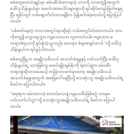
စစ်တွေထောင်ချုပ်မှာ ဖမ်းဆီးခံထားရတဲ့ သားကို လာတွေ့ဖို့အတွက်
ဒေါ်လှသိန်းနွယ်မှာ အခက်အခဲပေါင်းများစွာကို ရင်ဆိုင်ကျော်ဖြတ်နေရ
ပြီး ရခိုင်တွင် လမ်းများပိတ်ထားချိန်က ပို၍ခက်ခဲခဲ့တယ်လို့ ပြောပြပါ
တယ်။
“ပစ်ခတ်နေတဲ့ ကာလအတွင်းမှာဆိုရင် လမ်းတွေပိတ်ထားတယ်။ သား
ကိုတွေ့ဖို့ မသွားရဘူး။ ကျမသားဟာ လူကောင်းပါ။ ကျမသား မ
တရားခံရသလို စွပ်စွဲတဲ့သူလည်း မတရား ခံရစေချင်တယ် ”လို့ ဒေါ်လှ
သိန်းနွယ်က ရင်ဖွင့်ပါတယ်။
စစ်တွေမြို့က အမျိုးသမီးငယ် အသတ်ခံရမှုနှင့် ပတ်သက်ပြီး ဒေါ်လှ
သိန်းနွယ်ရဲ့ သားဖြစ်သူ မောင်မျိုးချစ်စိုးကို ရဲတပ်ဖွဲ့က ဖမ်းဆီး
တရားစွဲဆိုထားပေမယ့် တခြားတဖက်မှာတော့ အမျိုးသမီးငယ်
အသတ်ခံရမှုအတွက် အဖြေပေါ် နေပြီလို့ သေဆုံးသူ အမျိုးသမီးငယ်ရဲ့
မိခင်က ပြောပါတယ်။
“အခုရဲက ဖမ်းထားတဲ့ ကောင်လေးနဲ့ ကျမသမီးဖြစ်စဉ် ဘာမှမ
ပတ်သက်ပါဘူး”လို့ သေဆုံးသူအမျိုးသမီးငယ်ရဲ့ မိခင်က ပြောပါ
တယ်။