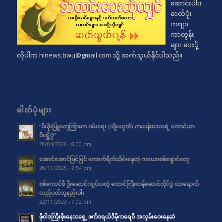
ဆောင်းပါး၊
ဓာတ်ပုံ၊
ကဗျာ၊
ကာတွန်း
များ ပေးပို့
လိုပါက
hinews.bwu@gmail.com
သို့ ဆက်သွယ်နိုင်ပါသည်။
ဓါတ်ပုံများ
“မီးခိုးမြူတွေကြားက ဝမ်းရေး (သို့မဟုတ်) ကယန်းဒေသရဲ့ တောင်ယာ
မီးရှို့ပွဲ”
20/04/2026 - 8:00 pm
အောင်အောင်မြင်မြင် ကောက်ရိတ်သိမ်းနေတဲ့ ကယောစစ်ရှောင်တွေ
26/11/2025 - 2:54 pm
စစ်ကောင်စီ ဦးဆောင်ကျင်းပတဲ့ တောင်ကြီးတန်ဆောင်တိုင်ပွဲ လာရောက်
လည်ပတ်သူနည်းပါး
22/11/2023 - 7:02 pm
ဖိုဝါဒကြီးစိုးနေသရွေ့ ဖက်ဒရယ်ဒီမိုကရေစီ အလှမ်းဝေးနေဆဲ