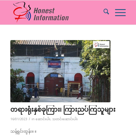
တရားရုံးနှစ်ခုကြား၊ ကြားညပ်ကြသူများ
/
16/01/2023
in
ဆောင်းပါး
,
သတင်းဆောင်းပါး
သန့်ရှင်းထွန်း။ ။