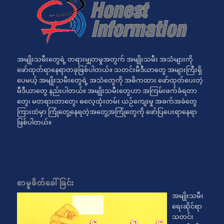
အမျိုးသမီးတွေရဲ့ တရားမျှတမှုအတွက် အမျိုးသမီး အသံများကို
ဖော်ထုတ်ရာနေရာတခုဖြစ်ပါတယ်။ သတင်းမီဒီယာတွေ အများကြီးရှိ
ပေမယ့် အမျိုးသမီးတွေရဲ့ အသံတွေကို အဓိကထား ဖော်ထုတ်ပေးတဲ့
မီဒီယာတွေ နည်းပါတယ်။ အမျိုးသမီးတွေဟာ အကြမ်းဖက်ခံရတာ
တွေ၊ မတရားတာတွေ၊ ဓလေ့ထုံးတမ်း ယဉ်ကျေးမှု အခက်အခဲတွေ
ကြားထဲမှာ ကြုံတွေ့နေရတဲ့အတွေ့အကြုံတွေကို ဖော်ပြပေးရာနေရာ
ဖြစ်ပါတယ်။
စာမူဖိတ်ခေါ်ခြင်း
အမျိုးသမီး
ရေးဆိုင်ရာ
သတင်း