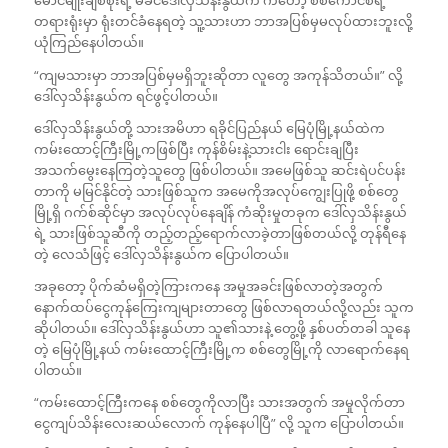
မောင်မျိုးချစ်စိုးရဲ့ မိခင်ဒေါ်လှသိန်းနွယ်က ကတော့ စစ်ကောင်စီရဲ့
တရားရုံးမှာ ရုံးတင်ခံနေရတဲ့ သူ့သားဟာ ဘာအပြစ်မှမလုပ်ထားဘူးလို့
ယုံကြည်နေပါတယ်။
“ကျမသားမှာ ဘာအပြစ်မှမရှိဘူးဆိုတာ လူတွေ အကုန်သိတယ်။” လို့
ဒေါ်လှသိန်းနွယ်က ရင်ဖွင့်ပါတယ်။
ဒေါ်လှသိန်းနွယ်တို့ သားအမိဟာ ရခိုင်ပြည်နယ် မြေပုံမြို့နယ်ထဲက
ကမ်းထောင့်ကြီးမြို့ကဖြစ်ပြီး ကုန်စိမ်းနဲ့သားငါး ရောင်းချပြီး
အသက်မွေးနေကြတဲ့သူတွေ ဖြစ်ပါတယ်။ အမေဖြစ်သူ ဆင်းရဲပင်ပန်း
တာကို မမြင်နိုင်တဲ့ သားဖြစ်သူက အမေကိုအလုပ်ကျွေးပြုဖို့ စစ်တွေ
မြို့ရှိ ဂက်စ်ဆိုင်မှာ အလုပ်လုပ်နေချိန် ကံဆိုးမှုတခုက ဒေါ်လှသိန်းနွယ်
ရဲ့ သားဖြစ်သူဆီကို တည့်တည့်ရောက်လာခဲ့တာဖြစ်တယ်လို့ တုန်ရီနေ
တဲ့ လေသံဖြင့် ဒေါ်လှသိန်းနွယ်က ပြောပါတယ်။
အခုတော့ ပိုက်ဆံမရှိတဲ့ကြားကနေ အမှုအခင်းဖြစ်လာတဲ့အတွက်
နောက်ထပ်ငွေကုန်ကြေးကျများတာတွေ ဖြစ်လာရတယ်လို့လည်း သူက
ဆိုပါတယ်။ ဒေါ်လှသိန်းနွယ်ဟာ သူ၏သားနဲ့ တွေ့ဖို့ နှစ်ပတ်တခါ သူနေ
တဲ့ မြေပုံမြို့နယ် ကမ်းထောင့်ကြီးမြို့က စစ်တွေမြို့ကို လာရောက်နေရ
ပါတယ်။
“ကမ်းထောင့်ကြီးကနေ စစ်တွေကိုလာပြီး သားအတွက် အမှုလိုက်တာ
ငွေကျပ်သိန်းလေးဆယ်လောက် ကုန်နေပါပြီ” လို့ သူက ပြောပါတယ်။