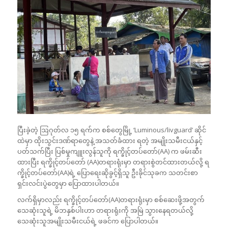
ပြီးခဲ့တဲ့ ဩဂုတ်လ ၁၅ ရက်က စစ်တွေမြို့ ‘Luminous/livguard’ ဆိုင်
ထဲမှာ ထိုးသွင်းဒဏ်ရာတွေနဲ့ အသတ်ခံထား ရတဲ့ အမျိုးသမီးငယ်နှင့်
ပတ်သက်ပြီး ပြစ်မှုကျူးလွန်သူကို ရက္ခိုင့်တပ်တော်(AA) က ဖမ်းဆီး
ထားပြီး ရက္ခိုင့်တပ်တော် (AA)တရားရုံးမှာ တရားစွဲတင်ထားတယ်လို့ ရ
က္ခိုင့်တပ်တော်(AA)ရဲ့ ပြောရေးဆိုခွင့်ရှိသူ ဦးခိုင်သုခက သတင်းစာ
ရှင်းလင်းပွဲတွေမှာ ပြောထားပါတယ်။
လက်ရှိမှာလည်း ရက္ခိုင့်တပ်တော်(AA)တရားရုံးမှာ စစ်ဆေးဖို့အတွက်
သေဆုံးသူရဲ့ မိဘနှစ်ပါးဟာ တရားရုံးကို အမြဲ သွားနေရတယ်လို့
သေဆုံးသူအမျိုးသမီးငယ်ရဲ့ ဖခင်က ပြောပါတယ်။