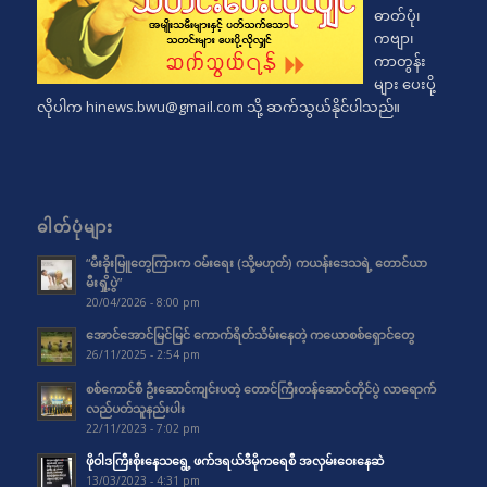
ဓာတ်ပုံ၊
ကဗျာ၊
ကာတွန်း
များ ပေးပို့
လိုပါက
hinews.bwu@gmail.com
သို့ ဆက်သွယ်နိုင်ပါသည်။
ဓါတ်ပုံများ
“မီးခိုးမြူတွေကြားက ဝမ်းရေး (သို့မဟုတ်) ကယန်းဒေသရဲ့ တောင်ယာ
မီးရှို့ပွဲ”
20/04/2026 - 8:00 pm
အောင်အောင်မြင်မြင် ကောက်ရိတ်သိမ်းနေတဲ့ ကယောစစ်ရှောင်တွေ
26/11/2025 - 2:54 pm
စစ်ကောင်စီ ဦးဆောင်ကျင်းပတဲ့ တောင်ကြီးတန်ဆောင်တိုင်ပွဲ လာရောက်
လည်ပတ်သူနည်းပါး
22/11/2023 - 7:02 pm
ဖိုဝါဒကြီးစိုးနေသရွေ့ ဖက်ဒရယ်ဒီမိုကရေစီ အလှမ်းဝေးနေဆဲ
13/03/2023 - 4:31 pm