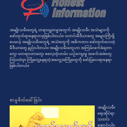
အမျိုးသမီးတွေရဲ့ တရားမျှတမှုအတွက် အမျိုးသမီး အသံများကို
ဖော်ထုတ်ရာနေရာတခုဖြစ်ပါတယ်။ သတင်းမီဒီယာတွေ အများကြီးရှိ
ပေမယ့် အမျိုးသမီးတွေရဲ့ အသံတွေကို အဓိကထား ဖော်ထုတ်ပေးတဲ့
မီဒီယာတွေ နည်းပါတယ်။ အမျိုးသမီးတွေဟာ အကြမ်းဖက်ခံရတာ
တွေ၊ မတရားတာတွေ၊ ဓလေ့ထုံးတမ်း ယဉ်ကျေးမှု အခက်အခဲတွေ
ကြားထဲမှာ ကြုံတွေ့နေရတဲ့အတွေ့အကြုံတွေကို ဖော်ပြပေးရာနေရာ
ဖြစ်ပါတယ်။
စာမူဖိတ်ခေါ်ခြင်း
အမျိုးသမီး
ရေးဆိုင်ရာ
သတင်း
ဆောင်းပါး၊