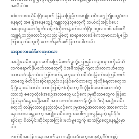
အသိပါပဲ။
စစ်အာဏာသိမ်းပြီးနောက် မြန်မာပြည်ကအမျိုးသမီးတွေကြုံတွေ့ခံစား
နေရတဲ့ အခြေအနေတွေနဲ့ ကျူးလွန်သူတွေကို ဘယ်လိုအပြစ်ပေး
အရေးယူဆောင်ရွက်သင့်လဲဆိုတာနဲ့ပတ်သက်ပြီး ဉပ္ဗလဝဏ်အင်စတီ
ကျူရဲ့တည်ထောင်သူလည်းဖြစ်တဲ့ ဆရာလေးဒေါ်ကေတုမာလာရဲ့ပြော
ကြားချက်တွေကို ကောက်နုတ်ဖော်ပြထားပါတယ်။
ဆရာလေးဒေါ်ကေတုမာလာ
အမျိုးသမီးတွေအပေါ် အကြမ်းဖက်မှုလို့ပြောရင် အများစုကကိုယ်ထိ
လက်ရောက်နှိပ်စက်တာတွေကို ပဲအဓိကမြင်ကြတယ်။တကယ်တော့
ကာယကံမြောက်အကြမ်းဖက်မှုတွေထက် ဝစီကံမြောက်အကြမ်းဖက်
တာတွေ စိတ်ပိုင်းဆိုင်ရာညှင်းပန်းနှိပ်စက်တာတွေ အဲ့လိုခံရတာတွေက
ပိုပြီးများပါတယ်။ ဘာကြောင့်လဲဆိုတော့ ဒီလိုဖြစ်အောင်ထောက်ပံ့
ထားတဲ့ ဓလေ့ထုံးစံအစဉ်အလာတွေ ယဉ်ကျေးမှုဆိုတာတွေက မြန်မာ
ပြည်မှာဒီနေ့အချိန်အထိ အား ကောင်းနေတာမို့လို့ပါ။ ဒီလိုအမျိုးသမီး
တွေကို တန်ဖိုးထားမှုနည်းတဲ့ယဉ်ကျေးမှုအစဉ်အလာတွေ အားကောင်း
နေသေးသရွေ့တော့ အမျိုးသမီးတွေအပေါ်ကျူးလွန်နေတဲ့ ရုပ်ပိုင်း
ဆိုင်ရာ၊စိတ်ပိုင်းဆိုင်ရာအကြမ်းဖက်မှုတွေကို ဆက်ပြီးတွေ့နေရဦးမှာ
ပါ။
လက်ရှိအခြေအနေအောက်မှာ အမျိုးသမီးတွေအနေနဲ့ မုဒိမ်းကျင့်