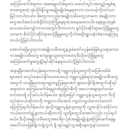
အကြမ်းဖက်ခံရတာ၊ အစဖျောက်ခံရတာ၊ ထောင်တွင်းအကျဉ်းချခံရ
တာတွေစတဲ့ အဲ့လိုဖိနှိပ်မှုအမျိုးမျိုးခံနေရတာက တကယ့်ကိုထင်သာ
မြင်သာပါတယ်။ ဒါတွေကလည်းအမျိုးသမီးတွေသာမက အမျိုးသား
တွေအပါအဝင်တစ်နိုင်ငံလုံးကြုံနေရတဲ့အနေအထားပါ။ နေခဲ့ဖူးတဲ့နှစ်
လေးဆယ်ကျော်ကာလအတွင်းဒီကာလက ရုပ်ပိုင်းဆိုင်ရာမလုံခြုံမှုတွေ
သာမက စိတ်ပိုင်းဆိုင်ရာမလုံခြုံမှုတွေကိုပါအဆိုးရွားဆုံးခံစားနေကြရ
တယ်လို့မြင်ပါတယ်။
အောက်ခြေလူထုကအမျိုးသမီးတွေနဲ့ ခုခံတော်လှန်စစ်ဖြစ်ပွားရာဒေသ
ကအမျိုးသမီးတွေ ကျေးရွာသူတွေကတော့ဒီလိုမလုံခြုံမှုတွေ
အကြမ်းဖက်မှုတွေနဲ့ပိုရင်ဆိုင်နေရတယ်လို့မြင်ပါတယ်။
အခုချိန်ကတော်လှန်ရေးကာလမို့ ကျူးလွန်သူတွေကိုအပြစ်ဒဏ်ခံ
ရအောင် မလုပ်ဆောင်နိုင်သေးပေမယ့် ကျူးလွန်ခံရတဲ့အမျိုးသမီးတွေ
အတွက် တချိန်မှာတရားမျှတမှုပြန်ရအောင် ရှာပေးနိုင်ဖို့အတွက်ဆိုရင်
အခုထဲက အကြမ်းဖက်ခံရမှုတစ်ခုခြင်းစီကို အသေအချာမှတ်တမ်း
တင်ထားဖို့ လိုအပ်ပါလိမ့်မယ်။ အဲ့ဒါ့အပြင် ကျူးလွန်သူတွေဟာ ဒီလို
လုပ်ခဲ့တယ်ဆိုတာကို ကမ္ဘာကသိအောင် ကျယ်ကျယ်လောင်လောင်
ပြောကြရပါလိမ့်မယ်။ အဲ့လိုကျူးလွန်ခဲ့သူတွေကို လူ့အသိုင်းအဝိုင်းက
ဘယ်လောက်ရွံ့ရှာတယ်ဆိုတာကို သူတို့တွေသိအောင်လည်း လုပ်ရပါ
မယ်။ ဒီလိုအမျိုးသမီးတွေအပေါ်မှာ ပုံစံအမျိုးမျိုးနဲ့အကြမ်းဖက်နေမှု
အပေါ် တားမြစ်ဖို့၊ကန့်ကွက် ဖို့ အုပ်ချုပ်သူအစိုးရတွေမှာသာမက