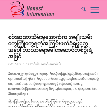
စစ်အာဏာသိမ်းမှုအောက်က အမျိုးသမီး
တွေကြုံတွေ့ရတဲ့အကြမ်းဖက်ခံရမှုတွေ
အပေါ် ဘာသာရေးခေါင်းဆောင်တစ်ဦးရဲ့
အမြင်
/
25/11/2022
in
ဆောင်းပါး
,
သတင်းဆောင်းပါး
နိုဝင်ဘာ(၂၅)ရက်နေ့မှာ ကျရောက်မယ့်အပြည်ပြည်ဆိုင်ရာအမျိုးသမီး
များအပေါ် အကြမ်းဖက်မှုပပျောက်ရေးနေ့ကို အရင်ကအထိမ်းအမှတ်ပွဲ
တွေ၊အသိပညာပေးပွဲတွေကျင်းပလေ့ရှိကြပေမယ့် လက်ရှိ
အာဏာသိမ်းပြီးနောက်မှာတော့ ဒီလိုလှုပ်ရှားမှုတွေမြေပြင်မှာမကျင်းပ
နိုင်တော့ပါဘူး။
ဒါ့အပြင်အမျိုးသမီးတွေအပေါ်အကြမ်းဖက်မှုတွေကလည်း
အာဏာသိမ်းမှုဖြစ်ပွားပြီးနောက်ပိုင်း တနေ့တခြားတိုးလာတာအားလုံး