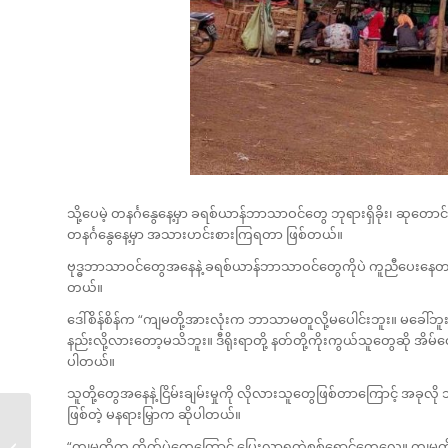
သို့ပေမဲ့ တနင်္ဂနွေနေ့မှာ ခရစ်ယာန်ဘာသာဝင်တွေ ဘုရားရှိခိုး၊ ဆုတေ
တနင်္ဂနွေနေ့မှာ အသားဟင်းစားကြရတာ ဖြစ်တယ်။
ဗုဒ္ဓဘာသာဝင်တွေအနေနဲ့ ခရစ်ယာန်ဘာသာဝင်တွေကိုပဲ ကူညီပေးနေတာ
တယ်။
ဒေါ်စိန်စိန်က “ကျမတို့အားလုံးက ဘာသာမတူလို့မပေါင်းဘူး။ မခေါ်ဘ
နည်းလို့လားတော့မသိဘူး။ ဒီရိုးရာတို့ နတ်တို့ကိုးကွယ်သူတွေဆို အိမ်ထ
ပါတယ်။
သူတို့တွေအနေနဲ့ ငြိမ်းချမ်းမှုကို လိုလားသူတွေဖြစ်တာကြောင့် အခု
ဖြစ်တဲ့ မနရားမြှာက ဆိုပါတယ်။
ကရင်နီဒေသ တိုက်ပွဲများ
“ကျမတို့က တိုက်ပွဲတွေကြောင့် ပြေးလာရတဲ့စစ်ရှောင်တွေလေ။ ကျမတို