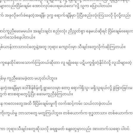
သူများလည်းငြိမ်းချမ်း အောင်လုပ်ပေးရမယ်လေ”လို့ သူက ပြောပါတယ်။
ခုလိုခက်ခဲနေတဲ့အချိန်၊ ဒုက္ခ ရောက်ချိန်မှာ ပိုပြီးစည်းလုံးကြသလို ပိုလို့လည်း
းအောင်ကူညီဖေးမမယ်။ အချင်းချင်း စည်းလုံး ညီညွတ်စွာ နေမယ်ဆိုရင် ငြိမ်းချမ်းရေး
တွေက သက်သေခံနေပါတယ်။
်ယာန်ဘာသာဝင်တွေနဲ့အတူ ဘုရား ကျောင်းမှာ သီချင်းတွေလိုက်ဆိုကြတယ်။
ကွနေထိုင်စားသောက်ကြတယ်ဆိုတာ လူ မျိုးရေး ပဋိပက္ခရှိတဲ့နိုင်ငံလို့ လူသိများတဲ့
်ဖြစ်မှ ကူညီဖေးမခဲ့တာ မဟုတ်ပါဘူး။
ိန်မှာ ဒေါ်စိန်စိန်တို့ ရွာလေးမှာ တော့ ရောဂါရှိသူ၊ မရှိသူရယ်လို့ ခွဲခြားခြင်းမ
အတွက် စားစရာတွေပို့ပြီး ဖေးမကူညီခဲ့ကြတယ်။
 ကလေးတွေအထိ ဒီငြိမ်းချမ်းမှုကို လက်ဆင့်ကမ်း သယ်လာခဲ့တယ်။
ကြည်ကိုးကွယ်မှု ဘာသာတွေ မတူကြပါဘူး။ တစ်ယောက်က ဗုဒ္ဓဘာသာ၊ တစ်ယောက်က
ကာ ဘုရားသီချင်းတွေဆိုသလို ခရစ္စမတ် နေ့တွေမှာလည်း အားတက်သရော ပါဝင်