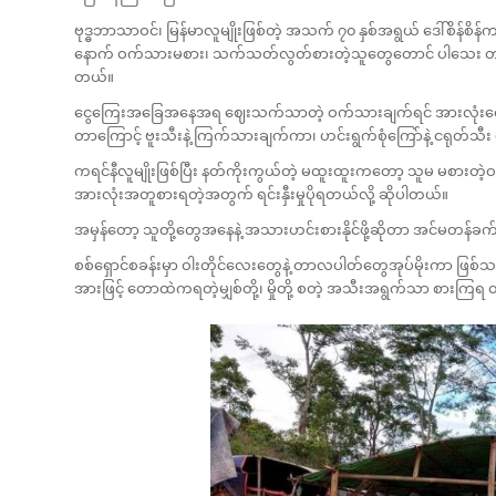
ဗုဒ္ဓဘာသာဝင်၊ မြန်မာလူမျိုးဖြစ်တဲ့ အသက် ၇၀ နှစ်အရွယ် ဒေါ်စိန်စိန
နောက် ဝက်သားမစား၊ သက်သတ်လွတ်စားတဲ့သူတွေတောင် ပါသေး တယ်။ 
တယ်။
ငွေကြေးအခြေအနေအရ ဈေးသက်သာတဲ့ ဝက်သားချက်ရင် အားလုံးလော
တာကြောင့် ဗူးသီးနဲ့ ကြက်သားချက်ကာ၊ ဟင်းရွက်စုံကြော်နဲ့ ငရုတ်သီး 
ကရင်နီလူမျိုးဖြစ်ပြီး နတ်ကိုးကွယ်တဲ့ မထူးထူးကတော့ သူမ မစားတဲ
အားလုံးအတူစားရတဲ့အတွက် ရင်းနှီးမှုပိုရတယ်လို့ ဆိုပါတယ်။
အမှန်တော့ သူတို့တွေအနေနဲ့ အသားဟင်းစားနိုင်ဖို့ဆိုတာ အင်မတန်ခ
စစ်ရှောင်စခန်းမှာ ဝါးတိုင်လေးတွေနဲ့ တာလပါတ်တွေအုပ်မိုးကာ ဖြစ်သ
အားဖြင့် တောထဲကရတဲ့မျှစ်တို့၊ မှိုတို့ စတဲ့ အသီးအရွက်သာ စားကြရ