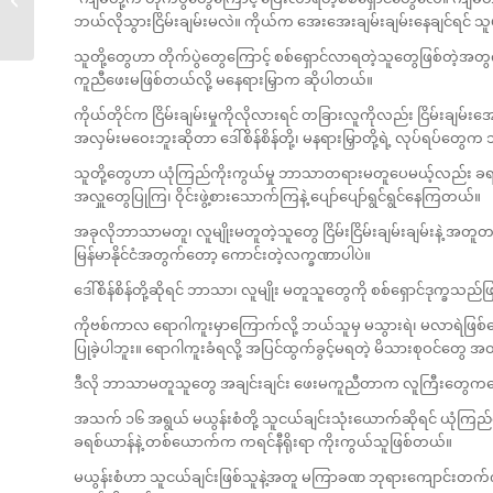
ကြားတွင်...
ဘယ်လိုသွားငြိမ်းချမ်းမလဲ။ ကိုယ်က အေးအေးချမ်းချမ်းနေချင်ရင် 
သူတို့တွေဟာ တိုက်ပွဲတွေကြောင့် စစ်ရှောင်လာရတဲ့သူတွေဖြစ်တဲ့အတွက် အ
ကူညီဖေးမဖြစ်တယ်လို့ မနေရားမြှာက ဆိုပါတယ်။
ကိုယ်တိုင်က ငြိမ်းချမ်းမှုကိုလိုလားရင် တခြားလူကိုလည်း ငြိမ်းချမ်
အလှမ်းမဝေးဘူးဆိုတာ ဒေါ်စိန်စိန်တို့၊ မနရားမြှာတို့ရဲ့ လုပ်ရပ်
သူတို့တွေဟာ ယုံကြည်ကိုးကွယ်မှု ဘာသာတရားမတူပေမယ့်လည်း ခရစ
အလှူတွေပြုကြ၊ ဝိုင်းဖွဲ့စားသောက်ကြနဲ့ ပျော်ပျော်ရွင်ရွင်နေကြတယ်။
အခုလိုဘာသာမတူ၊ လူမျိုးမတူတဲ့သူတွေ ငြိမ်းငြိမ်းချမ်းချမ်းနဲ့ အတူတ
မြန်မာနိုင်ငံအတွက်တော့ ကောင်းတဲ့လက္ခဏာပါပဲ။
ဒေါ်စိန်စိန်တို့ဆိုရင် ဘာသာ၊ လူမျိုး မတူသူတွေကို စစ်ရှောင်ဒုက္ခသည
ကိုဗစ်ကာလ ရောဂါကူးမှာကြောက်လို့ ဘယ်သူမှ မသွားရဲ၊ မလာရဲဖြစ်နေတဲ့အချ
ပြုခဲ့ပါဘူး။ ရောဂါကူးခံရလို့ အပြင်ထွက်ခွင့်မရတဲ့ မိသားစုဝင်တွေ 
ဒီလို ဘာသာမတူသူတွေ အချင်းချင်း ဖေးမကူညီတာက လူကြီးတွေကနေ
အသက် ၁၆ အရွယ် မယွန်းစံတို့ သူငယ်ချင်းသုံးယောက်ဆိုရင် ယုံ
ခရစ်ယာန်နဲ့ တစ်ယောက်က ကရင်နီရိုးရာ ကိုးကွယ်သူဖြစ်တယ်။
မယွန်းစံဟာ သူငယ်ချင်းဖြစ်သူနဲ့အတူ မကြာခဏ ဘုရားကျောင်းတက်