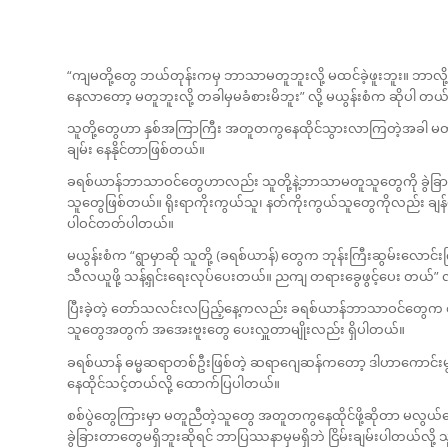
“ကျမတို့တွေ ဘယ်တုန်းကမှ ဘာသာမတူဘူးလို့ မထင်ခဲ့ဖူးဘူး။ ဘာလိ
နေလာတော့ မတူဘူးလို့ တခါမှမခံစားမိဘူး” လို့ မယွန်းစံက ဆိုပါ တယ
သူတို့တွေဟာ နှစ်အကြာကြီး အတူတကွနေထိုင်သွားလာကြတဲ့အခါ မတူတာတ
ချမ်း နေနိုင်တာဖြစ်တယ်။
ခရစ်ယာန်ဘာသာဝင်တွေဟာလည်း သူတို့နဲ့ဘာသာမတူသူတွေကို ခွဲခြား
သူတွေဖြစ်တယ်။ ရိုးရာကိုးကွယ်သူ၊ နတ်ကိုးကွယ်သူတွေကိုလည်း ခ
ပါဝင်တတ်ပါတယ်။
မယွန်းစံက “ရွာမှာဆို သူတို့ (ခရစ်ယာန်) တွေက ဘုန်းကြီးဆွမ်းလောင
သီလယူဖို့ သန့်ရှင်းရေးလုပ်ပေးတယ်။ ညကျ တရားခွေဖွင့်ပေး တယ်” လ
ပြီးခဲ့တဲ့ တော်သလင်းလပြည့်နေ့ကလည်း ခရစ်ယာန်ဘာသာဝင်တွေက စခန်း
သူတွေအတွက် အအေးဗူးတွေ ပေးလှူတာမျိုးလည်း ရှိပါတယ်။
ခရစ်ယာန် ဓမ္မဆရာတစ်ဦးဖြစ်တဲ့ ဆရာဂျေဆန်ကတော့ ဒါဟာကောင်းမွန်တဲ့ လူန
နေထိုင်သင့်တယ်လို့ ထောက်ပြပါတယ်။
စစ်ပွဲတွေကြားမှာ မတူညီတဲ့သူတွေ အတူတကွနေထိုင်ဖို့ဆိုတာ မလွယ
ခွဲခြားတာတွေမရှိဘူးဆိုရင် ဘာပြဿနာမှမရှိဘဲ ငြိမ်းချမ်းပါတယ်လို