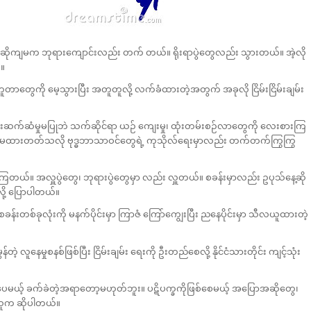
ု့ဆိုကျမက ဘုရားကျောင်းလည်း တက် တယ်။ ရိုးရာပွဲတွေလည်း သွားတယ်။ အဲ့လို
်။
ွေကို မေ့သွားပြီး အတူတူလို့ လက်ခံထားတဲ့အတွက် အခုလို ငြိမ်းငြိမ်းချမ်း
ဆက်ဆံမှုမပြုဘဲ သက်ဆိုင်ရာ ယဉ် ကျေးမှု၊ ထုံးတမ်းစဉ်လာတွေကို လေးစားကြ
ျန်မထားတတ်သလို ဗုဒ္ဓဘာသာဝင်တွေရဲ့ ကုသိုလ်ရေးမှာလည်း တက်တက်ကြွကြွ
်းကြတယ်။ အလှူပွဲတွေ၊ ဘုရားပွဲတွေမှာ လည်း လှူတယ်။ စခန်းမှာလည်း ဥပုသ်နေ့ဆို
ို့ ပြောပါတယ်။
တစ်ခုလုံးကို မနက်ပိုင်းမှာ ကြာဇံ ကြော်ကျွေးပြီး ညနေပိုင်းမှာ သီလယူထားတဲ့
ေမှုစနစ်ဖြစ်ပြီး ငြိမ်းချမ်း ရေးကို ဦးတည်စေလို့ နိုင်ငံသားတိုင်း ကျင့်သုံး
်ပေမယ့် ခက်ခဲတဲ့အရာတော့မဟုတ်ဘူး။ ပဋိပက္ခကိုဖြစ်စေမယ့် အပြောအဆိုတွေ၊
့ သူက ဆိုပါတယ်။