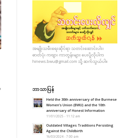
အမျိုးသမီးရေးဆိုင်ရာ သတင်းဆောင်းပါး၊
ဓာတ်ပုံ၊ ကဗျာ၊ ကာတွန်းများ ပေးပို့လိုပါက
hinews.bwu@gmail.com
သို့ ဆက်သွယ်ပါ။
ာ
ဘာသာပြန်
Held the 30th anniversary of the Burmese
Women’s Union (BWU) and the 10th
anniversary of Honest Information
11/01/2025 - 11:12 am
Outdated Villages Traditions Persisting
Against the Childbirth
16/03/2024 - 7:00 pm