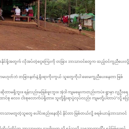
ာင်းနိုင်ဖို့အတွက် လိုအပ်တဲ့ငွေကြေးကို တခြား ဘာသာဝင်တွေက ထည့်ဝင်ကူညီပေးလို့
မဟုတ်ဘဲ တခြားနတ်နဲ့ ရိုးရာကိုးကွယ် သူတွေကိုပါ ဖေးမကူညီပေးနေတာ ဖြစ်
ူးဆိုတာမရှိဘူး။ ရန်လည်းမဖြစ်ဖူးဘူး။ အဲ့ဒါ ကျမမွေးကတည်းကပဲ။ ရွာမှာ လူဦးရေ
ောင်စု လေး၊ ငါးစုလောက်ပဲရှိတာ။ သူတို့ရိုးရာပွဲလုပ်လည်း ကျမတို့ပါတာပဲ”လို့ ပြေ
လို ဘာသာမတူတဲ့သူတွေ ပေါင်းစည်းနေထိုင် နိုင်တာ ဖြစ်တယ်လို့ ခရစ်ယာန်ဘာသာဝင်
့ကိုယ်တိုင်က ဘာသာမတူ၊ လူမျိုးမတူ လို့ ရန်သူလို့ သဘောထားပြီး ရန်ဖြစ်နေရင်