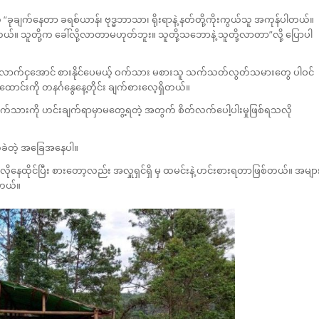
်က “ခုချက်နေတာ ခရစ်ယာန်၊ ဗုဒ္ဓဘာသာ၊ ရိုးရာနဲ့ နတ်တို့ကိုးကွယ်သူ အကုန်ပါတယ်။
သူတို့က ခေါ်လို့လာတာမဟုတ်ဘူး။ သူတို့သဘောနဲ့ သူတို့လာတာ”လို့ ပြောပါ
က်ငှအောင် စားနိုင်ပေမယ့် ဝက်သား မစားသူ သက်သတ်လွတ်သမားတွေ ပါဝင်
ထောင်းကို တနင်္ဂနွေနေ့တိုင်း ချက်စားလေ့ရှိတယ်။
့ဝက်သားကို ဟင်းချက်ရာမှာမတွေ့ရတဲ့ အတွက် စိတ်လက်ပေါ့ပါးမှုဖြစ်ရသလို
က်ခဲတဲ့ အခြေအနေပါ။
လိုနေထိုင်ပြီး စားတော့လည်း အလှူရှင်ရှိ မှ ထမင်းနဲ့ ဟင်းစားရတာဖြစ်တယ်။ အမျာ
 တယ်။