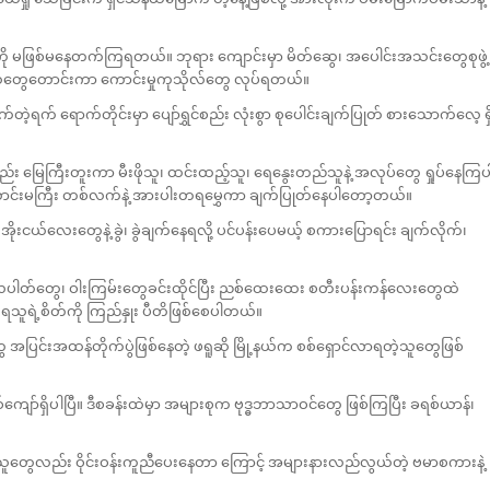
းကို မဖြစ်မနေတက်ကြရတယ်။ ဘုရား ကျောင်းမှာ မိတ်ဆွေ၊ အပေါင်းအသင်းတွေစုဖွဲ့
ဆို ဆုတွေတောင်းကာ ကောင်းမှုကုသိုလ်တွေ လုပ်ရတယ်။
့ရက် ရောက်တိုင်းမှာ ပျော်ရွှင်စည်း လုံးစွာ စုပေါင်းချက်ပြုတ် စားသောက်လေ့ ရှ
း မြေကြီးတူးကာ မီးဖိုသူ၊ ထင်းထည့်သူ၊ ရေနွေးတည်သူနဲ့ အလုပ်တွေ ရှုပ်နေကြပ
င်းမကြီး တစ်လက်နဲ့ အားပါးတရမွှေကာ ချက်ပြုတ်နေပါတော့တယ်။
ငယ်လေးတွေနဲ့ ခွဲ၊ ခွဲချက်နေရလို့ ပင်ပန်းပေမယ့် စကားပြောရင်း ချက်လိုက်၊
ာလပါတ်တွေ၊ ဝါးကြမ်းတွေခင်းထိုင်ပြီး ညစ်ထေးထေး စတီးပန်းကန်လေးတွေထဲ
့ ရသူရဲ့စိတ်ကို ကြည်နှုး ပီတိဖြစ်စေပါတယ်။
ြင်းအထန်တိုက်ပွဲဖြစ်နေတဲ့ ဖရူဆို မြို့နယ်က စစ်ရှောင်လာရတဲ့သူတွေဖြစ်
နှစ်ကျော်ရှိပါပြီ။ ဒီစခန်းထဲမှာ အများစုက ဗုဒ္ဓဘာသာဝင်တွေ ဖြစ်ကြပြီး ခရစ်ယာန်၊
သူတွေလည်း ဝိုင်းဝန်းကူညီပေးနေတာ ကြောင့် အများနားလည်လွယ်တဲ့ ဗမာစကားနဲ့