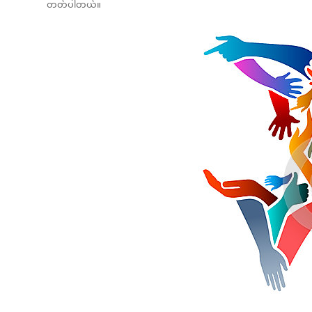
တတ်ပါတယ်။