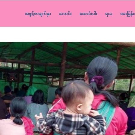
အဖွင့်စာမျက်နှာ
သတင်း
ဆောင်းပါး
ရသ
မေးမြန်း