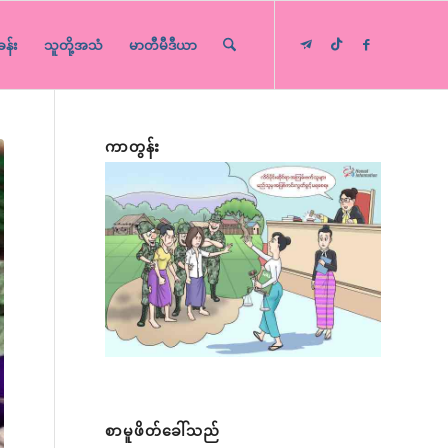
ခန်း
သူတို့အသံ
မာတီမီဒီယာ
ကာတွန်း
စာမူဖိတ်ခေါ်သည်