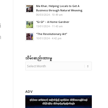
Ma Khar, Helping Locals to Get A
Business through Natural Weaving.
06/03/2024 - 10:49 am
“Gi GI” – A Home Gardner
ိ
13/01/2024 - 11:43 am
“The Revolutionary Art”
ါ
10/01/2024 - 4:42 pm
သိမ်းဆည်းထားမှု
ADV