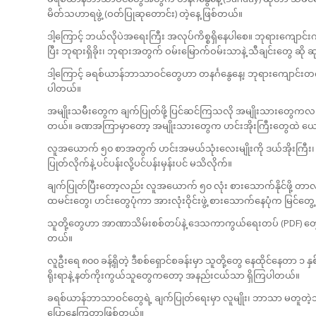
မိတ်သဟာရဖွဲ့ (ဝတ်ပြုဆုတောင်း) တဲ့နေ့ ဖြစ်တယ်။
ဒါ့ကြောင့် ဘယ်လိုပဲအရေးကြီး အလုပ်ကိစ္စရှိနေပါစေ။ ဘုရားကျောင်
ပြီး ဘုရားရှိခိုး၊ ဘုရားအတွက် ဝမ်းမြောက်ဝမ်းသာနဲ့ သီချင်းတွေ 
ဒါ့ကြောင့် ခရစ်ယာန်ဘာသာဝင်တွေဟာ တနင်္ဂနွေနေ့၊ ဘုရားကျောင်းတက်တဲ
ပါတယ်။
အမျိုးသမီးတွေက ချက်ပြုတ်ဖို့ ပြင်ဆင်ကြသလို အမျိုးသားတွေကလည်
တယ်။ ခဏအကြာမှာတော့ အမျိုးသားတွေက ဟင်းအိုးကြီးတွေထဲ ယော
လူအယောက် ၅၀ စာအတွက် ဟင်းအမယ်သုံးလေးမျိုးကို ဒယ်အိုးကြီး၊ အိုး
ပြုတ်လိုက်နဲ့ ပင်ပန်းလို့ပင်ပန်းမှန်းပင် မသိလိုက်။
ချက်ပြုတ်ပြီးတော့လည်း လူအယောက် ၅၀ လုံး စားသောက်နိုင်ဖို့ တ
ထမင်းတွေ၊ ဟင်းတွေပုံကာ အားလုံးဝိုင်းဖွဲ့ စားသောက်နေပုံက မြင်တွေ
သူတို့တွေဟာ အာဏာသိမ်းစစ်တပ်နဲ့ ဒေသကာကွယ်ရေးတပ် (PDF) တွေ အပ
တယ်။
လူဦးရေ ၈၀၀ ခန့်ရှိတဲ့ ဒီစစ်ရှောင်စခန်းမှာ သူတို့တွေ နေထိုင်နေတာ ၁ 
ရိုးရာနဲ့ နတ်ကိုးကွယ်သူတွေကတော့ အနည်းငယ်သာ ရှိကြပါတယ်။
ခရစ်ယာန်ဘာသာဝင်တွေရဲ့ ချက်ပြုတ်ရေးမှာ လူမျိုး၊ ဘာသာ မတူတဲ့
ပြောနေကြတာဖြစ်တယ်။