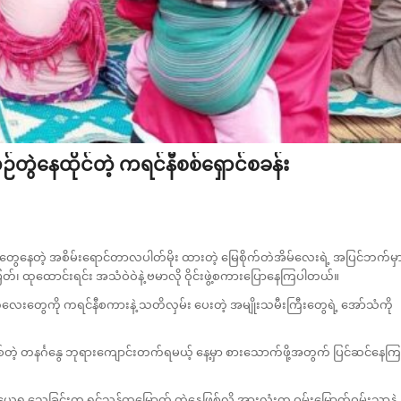
်တွဲနေထိုင်တဲ့ ကရင်နီစစ်ရှောင်စခန်း
င်တွေနေတဲ့ အစိမ်းရောင်တာလပါတ်မိုး ထားတဲ့ မြေစိုက်တဲအိမ်လေးရဲ့ အပြင်ဘက်မှ
်၊ ထုထောင်းရင်း အသံဝဲဝဲနဲ့ ဗမာလို ဝိုင်းဖွဲ့စကားပြောနေကြပါတယ်။
ေးတွေကို ကရင်နီစကားနဲ့ သတိလှမ်း ပေးတဲ့ အမျိုးသမီးကြီးတွေရဲ့ အော်သံကို
့ တနင်္ဂနွေ ဘုရားကျောင်းတက်ရမယ့် နေ့မှာ စားသောက်ဖို့အတွက် ပြင်ဆင်နေကြ
ှု သေခြင်းက ရှင်သန်ထမြောက် တဲ့နေ့ဖြစ်လို့ အားလုံးက ဝမ်းမြောက်ဝမ်းသာနဲ့