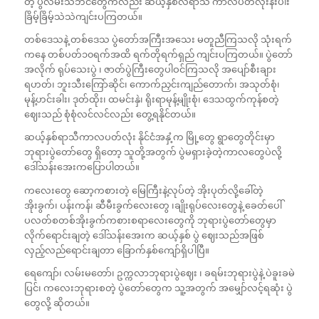
တဲ့ ပွဲလမ်းသဘင်တွေကလည်း ဆယ့်နှစ်လရာသီ ကာလပတ်လုံးနီးပါး
ခြိမ့်ခြိမ့်သဲသဲကျင်းပကြတယ်။
တစ်ဒေသနဲ့ တစ်ဒေသ ပွဲတော်အကြီးအသေး မတူညီကြသလို သုံးရက်
ကနေ တစ်ပတ်၁၀ရက်အထိ ရက်တိုရက်ရှည် ကျင်းပကြတယ်။ ပွဲတော်
အလိုက် ရုပ်သေးပွဲ ၊ ဇာတ်ပွဲကြီးတွေပါဝင်ကြသလို အပျော်စီးချား
ရဟတ်၊ ဘူးသီးကြော်ဆိုင်၊ ကောက်ညှင်းကျည်တောက်၊ အသုတ်စုံ၊
မုန့်ဟင်းခါး၊ ဒုတ်ထိုး၊ ထမင်းနှဲ၊ ရိုးရာမုန့်မျိုးစုံ၊ ဒေသထွက်ကုန်စတဲ့
ဈေးသည် စုံစုံလင်လင်လည်း တွေ့ရနိုင်တယ်။
ဆယ့်နှစ်ရာသီကာလပတ်လုံး နိုင်ငံအနှံ့က မြို့တွေ ရွာတွေတိုင်းမှာ
ဘုရားပွဲတော်တွေ ရှိတော့ သူတို့အတွက် ပွဲမရှားခဲ့တဲ့ကာလတွေပဲလို့
ဒေါ်သန်းအေးကပြောပါတယ်။
ကလေးတွေ ဆော့ကစားတဲ့ မြေကြီးနဲ့လုပ်တဲ့ အိုးပုတ်လို့ခေါ်တဲ့
အိုးခွက်၊ ပန်းကန်၊ ဆီမီးခွက်လေးတွေ ၊ချိုးရုပ်လေးတွေနဲ့ ခေတ်ပေါ်
ပလတ်စတစ်အိုးခွက်ကစားစရာလေးတွေကို ဘုရားပွဲတော်တွေမှာ
လိုက်ရောင်းချတဲ့ ဒေါ်သန်းအေးက ဆယ့်နှစ် ပွဲ ဈေးသည်အဖြစ်
လှည့်လည်‌ရောင်းချတာ ခြောက်နှစ်ကျော်ရှိပါပြီ။
ရေကျော်၊ လမ်းမတော်၊ ဥက္ကလာဘုရားပွဲဈေး ၊ ခရမ်းဘုရားပွဲနဲ့ ပဲခူးခမဲ
ပြင်၊ ကလေးဘုရားစတဲ့ ပွဲတော်တွေက သူ့အတွက် အမျှော်လင့်ရဆုံး ပွဲ
တွေလို့ ဆိုတယ်။