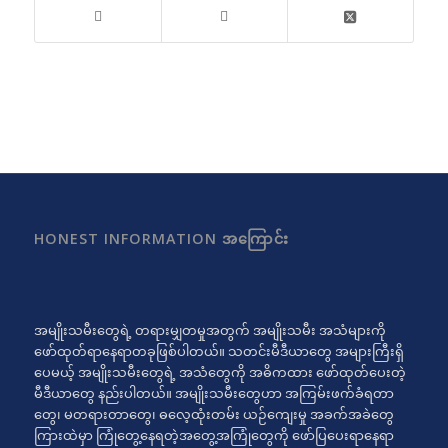
HONEST INFORMATION အကြောင်း
အမျိုးသမီးတွေရဲ့ တရားမျှတမှုအတွက် အမျိုးသမီး အသံများကို
ဖော်ထုတ်ရာနေရာတခုဖြစ်ပါတယ်။ သတင်းမီဒီယာတွေ အများကြီးရှိ
ပေမယ့် အမျိုးသမီးတွေရဲ့ အသံတွေကို အဓိကထား ဖော်ထုတ်ပေးတဲ့
မီဒီယာတွေ နည်းပါတယ်။ အမျိုးသမီးတွေဟာ အကြမ်းဖက်ခံရတာ
တွေ၊ မတရားတာတွေ၊ ဓလေ့ထုံးတမ်း ယဉ်ကျေးမှု အခက်အခဲတွေ
ကြားထဲမှာ ကြုံတွေ့နေရတဲ့အတွေ့အကြုံတွေကို ဖော်ပြပေးရာနေရာ