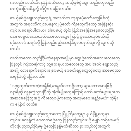
ကလည်း ဘယ်ဆီနေမှန်းမသိတော့ ဆယ့်နှစ်ပွဲဈေး သည်တွေလည်း
တကွဲတပြားစီနဲ့လို့ ကိုမိုးကပြောတယ်။
ဆယ့်နှစ်ပွဲဈေးသည်တွေရဲ့ အသက်က ဘုရားပွဲတော်တွေဖြစ်တဲ့
အတွက် အရင်လိုကျင်းပနေကျ ပွဲတော်ကြီးတွေကိုတော့ အမြန်ဆုံး
ကျင်းပစေချင်ပါတယ်။ ဒါပေမယ့် တိုင်းပြည်အခြေအနေမတည်ငြိမ်
တာ၊ မာရှယ်လောထုတ်ထားတာတွေကြောင့် ပွဲတော်လုပ်မယ်ဆို
ရင်တောင် အရင်လို ပြန်လည်စည်ကားနိုင်မှာမဟုတ်ဘူးလို့ သူကဆို
တယ်။
လတ်တလော တည်ငြိမ်တဲ့နေရာအချို့မှာ ဈေးပွဲတော်အသေးလေးတွေ
ပြန်လုပ်ကြတာကြောင့် သူ့ချားရဟတ်လေးတွေ အပါအဝင် ဈေးသည်
အချို့ လာရောက်ရောင်းချပေမယ့် ဂေဇတ်ရပွဲတွေလိုတော့ အားမရတာ
အမှန်ပဲလို့ ပြောတယ်။
” ၁၄၄ထုတ်ထားတဲ့အရှိန်နဲ့ မာရှယ်လောရှိတော့ များသောအားဖြင့်
၈နာရီဆို လူစုကွဲသွားပြီကို အဲ့ဒါမျိုးတွေကြောင့် တော် တော်များများက
အဆင်မပြေဘူး။ ပွဲကြီးတွေစဖို့ကတော့ အလှမ်းဝေးနေဦးမယ်” ကိုမိုး
က ပြောပါတယ်။
ဆယ့်နှစ်ပွဲဈေးသည်တွေကတော့ မြို့ကြီးတွေမှာ နယ်မြို့တွေမှာ
ကျင်းပလေ့ရှိတဲ့ ဂေဇာတ်ရပွဲတွေ ပြန်လည်ကျင်းပဖို့ မျှော် လင့်ပေမယ့်
တိုင်းပြည်တည်ငြိမ်မှ ပွဲတွေပြန်ရှိမယ်ဆိုတာ နားလည်တဲ့အတွက်