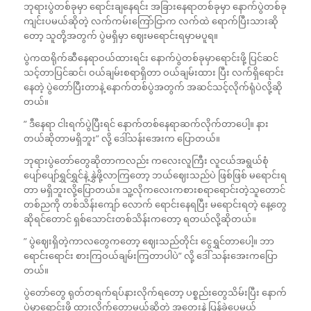
ဘုရားပွဲတစ်ခုမှာ ရောင်းချနေရင်း အခြားနေရာတစ်ခုမှာ နောက်ပွဲတစ်ခု
ကျင်းပမယ်ဆိုတဲ့ လက်ကမ်းကြော်ငြာက လက်ထဲ ရောက်ပြီးသားဆို
တော့ သူတို့အတွက် ပွဲမရှိမှာ ဈေးမရောင်းရမှာမပူရ။
ပွဲကထရိုက်ဆီနေရာဝယ်ထားရင်း နောက်ပွဲတစ်ခုမှာရောင်းဖို့ ပြင်ဆင်
သင့်တာပြင်ဆင်၊ ဝယ်ချမ်းစရာရှိတာ ဝယ်ချမ်းထား ပြီး လက်ရှိရောင်း
နေတဲ့ ပွဲတော်ပြီးတာနဲ့ နောက်တစ်ပွဲအတွက် အဆင်သင့်လိုက်ရုံပဲလို့ဆို
တယ်။
” ဒီနေရာ ငါးရက်ပွဲပြီးရင် နောက်တစ်နေရာဆက်လိုက်တာပေါ့။ နား
တယ်ဆိုတာမရှိဘူး” လို့ ဒေါ်သန်းအေးက ပြောတယ်။
ဘုရားပွဲတော်တွေဆိုတာကလည်း ကလေးလူကြီး လူငယ်အရွယ်စုံ
ပျော်ပျော်ရွှင်ရွှင်နဲ့ နွှဲဖို့လာကြတော့ ဘယ်ဈေးသည်ပဲ ဖြစ်ဖြစ် မရောင်းရ
တာ မရှိဘူးလို့ပြောတယ်။ သူ့လိုကလေးကစားစရာရောင်းတဲ့သူတောင်
တစ်ညကို တစ်သိန်းကျော် လောက် ရောင်းနေရပြီး မရောင်းရတဲ့ နေ့တွေ
ဆိုရင်တောင် ရှစ်သောင်းတစ်သိန်းကတော့ ရတယ်လို့ဆိုတယ်။
” ပွဲဈေးရှိတဲ့ကာလတွေကတော့ ဈေးသည်တိုင်း ငွေရွှင်တာပေါ့။ ဘာ
ရောင်းရောင်း စားကြဝယ်ချမ်းကြတာပါပဲ” လို့ ဒေါ် သန်းအေးကပြော
တယ်။
ပွဲတော်တွေ ရုတ်တရက်ရပ်နားလိုက်ရတော့ ပစ္စည်းတွေသိမ်းပြီး နောက်
ပွဲမှာရောင်းဖို့ ထားလိုက်တော့မယ်ဆိုတဲ့ အတွေးနဲ့ ပြန်ခဲ့ပေမယ့်