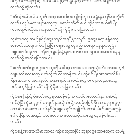
မဟုတ်တာကြောင့် အဆင်မပြေခဲ့ဘဲ ရှိနေတဲ့ ကားပါ ရောင်းချလိုက်ရ
တယ်လို့ ဆိုတယ်။
” ကိုယ့်နယ်ပယ်မဟုတ်တော့ အဆင်မပြေကြဘူး။ အရှုံးနဲ့ပဲပြန်နားလိုက်
တယ်။ လုပ်မစားချင်တော့ဘူး ရောင်းလိုက်မယ် ထိုင်စားမယ်ဆိုပြီး
ကားရောင်းထိုင်စားနေတာပဲ” လို့ ကိုမိုးက ပြောတယ်။
သူနဲ့ဘဝတူ ဆယ့်နှစ်ပွဲဈေးသည်အချို့မှာလည်း ပွဲဈေးတွေမရှိတော့
စားဝတ်နေရေးခက်ခဲကြပြီး ဈေးတွေ လူစည်ကားရာ နေရာတွေမှာ
ဈေးရောင်းရတာ၊ ကြံရာကျပန်းနဲ့ ရရာအလုပ် ရှာဖွေစားသောက်နေရ
တယ်လို့ ဆက်ပြောတယ်။
” တော်တော်များများက သူတို့မှာရှိတဲ့ ကားလေးတွေသုံးဘီးလေးတွေနဲ့
ဈေးပတ်လေးတွေ ပတ်လိုက်ကြတာရှိတယ်။ ကိုဗစ်ပြီးအာဏာသိမ်း
ပြီးနောက်က အကုန်လုံးကအ‌ရောင်းအဝယ်တွေ ပိုကျပ်တည်းတော့
ခက်ခဲကုန်ကြတယ်” လို့ကိုမိုးက ပြောတယ်။
ကိုဗစ်ကြောင့် ပွဲတော်တွေရပ်နားခဲ့စဉ်က လပိုင်းလောက်နားရမှာလို
ထင်ခဲ့ပြီး ပွဲတွေရုတ်တရတ်နားလိုက်လို့ နေရပ်မပြန် နိုင်ဘဲ ဘုရားပွဲမှာ
သောင်တင်နေတဲ့ ဆယ့်နှစ်ပွဲဈေးသည်အချို့ကိုတောင် မိတ်ဆွေတွေနဲ့
ပေါင်းပြီး လအနည်းငယ်လောက် ထောက်ပံ့တာတွေ လုပ်ခဲ့ပါသေး
တယ်။
ကိုဗစ်နဲ့အာဏာသိမ်းကာလကြာရှည်လာပြီး ဘုရားပွဲတော်တွေကျင်းပဖို့