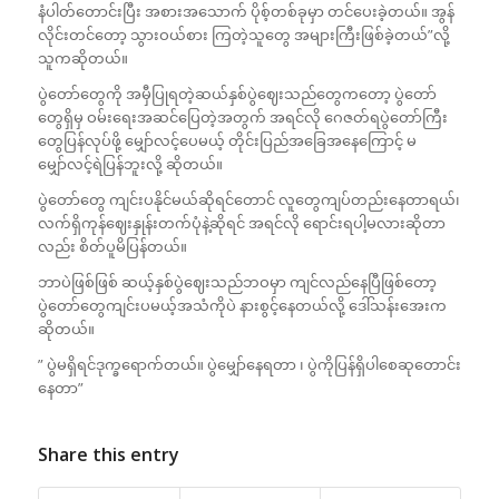
နံပါတ်တောင်းပြီး အစားအသောက် ပိုစ့်တစ်ခုမှာ တင်ပေးခဲ့တယ်။ အွန်
လိုင်းတင်တော့ သွားဝယ်စား ကြတဲ့သူတွေ အများကြီးဖြစ်ခဲ့တယ်”လို့
သူကဆိုတယ်။
ပွဲတော်တွေကို အမှီပြုရတဲ့ဆယ်နှစ်ပွဲဈေးသည်တွေကတော့ ပွဲတော်
တွေရှိမှ ဝမ်းရေးအဆင်ပြေတဲ့အတွက် အရင်လို ဂေဇတ်ရပွဲတော်ကြီး
တွေပြန်လုပ်ဖို့ မျှော်လင့်ပေမယ့် တိုင်းပြည်အခြေအနေကြောင့် မ
မျှော်လင့်ရဲပြန်ဘူးလို့ ဆိုတယ်။
ပွဲတော်တွေ ကျင်းပနိုင်မယ်ဆိုရင်တောင် လူတွေကျပ်တည်းနေတာရယ်၊
လက်ရှိကုန်ဈေးနှုန်းတက်ပုံနဲ့ဆိုရင် အရင်လို ရောင်းရပါ့မလားဆိုတာ
လည်း စိတ်ပူမိပြန်တယ်။
ဘာပဲဖြစ်ဖြစ် ဆယ့်နှစ်ပွဲဈေးသည်ဘဝမှာ ကျင်လည်နေပြီဖြစ်တော့
ပွဲတော်တွေကျင်းပမယ့်အသံကိုပဲ နားစွင့်နေတယ်လို့ ဒေါ်သန်းအေးက
ဆိုတယ်။
” ပွဲမရှိရင်ဒုက္ခရောက်တယ်။ ပွဲမျှော်နေရတာ ၊ ပွဲကိုပြန်ရှိပါစေဆုတောင်း
နေတာ”
Share this entry