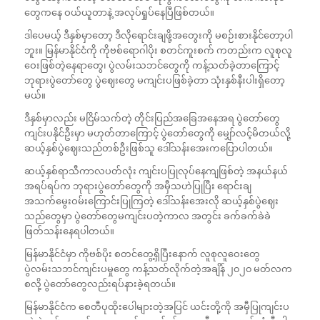
တွေကနေ ဝယ်ယူတာနဲ့ အလုပ်ရှုပ်နေပြီဖြစ်တယ်။
ဒါပေမယ့် ဒီနှစ်မှာတော့ ဒီလိုရောင်းချဖို့အတွေးကို မစဉ်းစားနိုင်တော့ပါ
ဘူး။ မြန်မာနိုင်ငံကို ကိုဗစ်ရောဂါပိုး စတင်ကူးစက် ကတည်းက လူစုလူ
ဝေးဖြစ်တဲ့နေရာတွေ၊ ပွဲလမ်းသဘင်တွေကို ကန့်သတ်ခဲ့တာကြောင့်
ဘုရားပွဲတော်တွေ ပွဲဈေးတွေ မကျင်းပဖြစ်ခဲ့တာ သုံးနှစ်နီးပါးရှိတော့
မယ်။
ဒီနှစ်မှာလည်း မငြိမ်သက်တဲ့ တိုင်းပြည်အခြေအနေအရ ပွဲတော်တွေ
ကျင်းပနိုင်ဦးမှာ မဟုတ်တာကြောင့် ပွဲတော်တွေကို မျှော်လင့်မိတယ်လို့
ဆယ့်နှစ်ပွဲဈေးသည်တစ်ဦးဖြစ်သူ ဒေါ်သန်းအေးကပြောပါတယ်။
ဆယ့်နှစ်ရာသီကာလပတ်လုံး ကျင်းပပြုလုပ်နေကျဖြစ်တဲ့ အနယ်နယ်
အရပ်ရပ်က ဘုရားပွဲတော်တွေကို အမှီသဟဲပြုပြီး ရောင်းချ
အသက်မွေးဝမ်းကြောင်းပြုကြတဲ့ ဒေါ်သန်းအေးလို ဆယ့်နှစ်ပွဲဈေး
သည်တွေမှာ ပွဲတော်တွေမကျင်းပတဲ့ကာလ အတွင်း ခက်ခက်ခဲခဲ
ဖြတ်သန်းနေရပါတယ်။
မြန်မာနိုင်ငံမှာ ကိုဗစ်ပိုး စတင်တွေ့ရှိပြီးနောက် လူစုလူဝေးတွေ
ပွဲလမ်းသဘင်ကျင်းပမှုတွေ ကန့်သတ်လိုက်တဲ့အချိန် ၂၀၂၀ မတ်လက
စလို့ ပွဲတော်တွေလည်းရပ်နားခဲ့ရတယ်။
မြန်မာနိုင်ငံက စေတီပုထိုးပေါများတဲ့အပြင် ယင်းတို့ကို အမှီပြုကျင်းပ