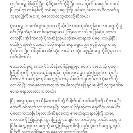
ကျင်းပလှူဒါန်းကြပြီး အဲ့ဒီပွဲတော်ကိုမှီပြီး ဒေသထွက်အရောင်းအဝယ်
ပြုလုပ်ရာ တစ်နှစ်ကို တစ်ဈေး ဈေးကြီး ခင်းကျင်းတာက ဒီဂေဇတ်ရ
ဘုရားပွဲကြီးများရဲ့ ဝိသေသလက္ခဏာလို့ဆိုတယ်။
ပွဲလာသူ အတော်များများက ကိုယ့်ပါလာတဲ့ထုတ်ကုန်ကလေးတွေကို ပွဲ
ခင်းကြီးထဲမှာပဲ၊ တစ်နေရာရာမှာ ပျံကြဈေးသည် အဖြစ်နဲ့ ချရောင်း
တက်ပြီး အဲ့ဒီကရတဲ့ ပိုက်ဆံနဲ့ကိုယ်လိုအပ်ရာရာကို ပွဲဈေးကပြန်ပြီး
ဝယ်ကြချမ်းကြတယ်။ ဒီလို ရောင်း စရာမရှိလည်း ငွေရှိတဲ့လူက ငွေ
ပိုက်လာပြီး တစ်နှစ်စာ အိမ်သုံး လယ်ယာသုံး ပစ္စည်းတွေကိုဒီပွဲမှာ လာ
ဝယ်ပါတယ်။
ဒေသတစ်ခုရဲ့ ကောက်ပဲသီးနှံပေါ်ချိန်မျိုးမှာ ခင်းကျင်းပေးတဲ့ ပွဲဈေး
ကြီးရှိရာကို ဘုရားလည်းဖူးရင်း ကုန်ဖလှယ်မှုလည်း ပြုရင်း ဆွေမျိုး
မိတ်သင်္ဂဟတွေနဲ့လည်းတွေ့ရင်း အနယ်နယ်အရပ်ရပ်ကပဲ ပွဲတော်ကို
လာကြပြီး တစ်နှစ်တာအတွက် အပန်းလည်းဖြေရင်းပေါ့လို့ လူထုဒေါ်အ
မာက ရေးသားထားပါတယ်။
မြို့နေလူထုတွေက မီနီမားကတ်တို့ ဒီပါ့တ်မင်တယ်စတိုးတို့ ဆိုတာမျိုး
တွေကို ဝင်ထွက်သွားလာနေပြီး ဘုရားပွဲကြီးဆိုတာ ရွှေတိဂုံ၊ တပေါင်း
ပွဲလောက်သာမြင်ဖူးတယ်ဆိုရင်တော့ ဂေဇတ်ရဘုရားပွဲကြီးတစ်ပွဲ
လောက်ကိုကြုံဆုံရင် သွားကြည့် စေချင်ကာ ဘယ်မှာမှ ဘယ်တော့မှ မ
မြင်မတွေ့ရဖူးတာတွေကို တွေ့မြင်ရမှာပါလို့လည်း ပွဲတော်တွေရဲ့ သွင်
ပြင်ကို လူထု‌ ဒေါ်အမာက ရေးသားထားပါတယ်။