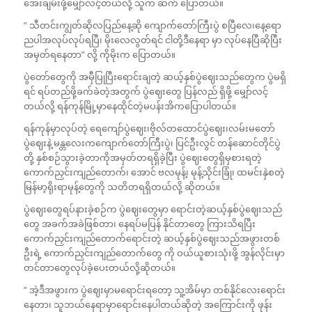
အေးချမ်းဖို့မျှော်လင့်တယ်လို့ သူက ဆက် ပြောတယ်။
” သီတင်းကျွတ်ဆိုလပြည်နေ့ဆို ကျောက်တော်ကြီးပွဲ စပြီလေ၊နေ့‌ရော
ညပါအလုပ်လုပ်ရပြီ၊ မိုးလေလွတ်ရင် ငါတို့ဒီနေရာ မှာ လုပ်နေပြီဆိုပြီး
အမှတ်ရနေတာ” လို့ ကိုမိုးက ပြောတယ်။
ပွဲတော်တွေကို အမှီပြုပြီးရောင်းချတဲ့ ဆယ့်နှစ်ပွဲဈေးသည်တွေက ပွဲမရှိ
ရင် ရပ်တည်ဖို့ခက်ခဲတဲ့အတွက် ပွဲဈေးတွေ ပြန်လည် ရှိဖို့ မျှော်လင့်
တယ်လို့ ရန်ကုန်မြို့မှာနေထိုင်တဲ့မပန်းအိကပြောပါတယ်။
ရန်ကုန်မှာလုပ်တဲ့ ရေကျော်ပွဲဈေး၊ဗိုလ်တထောင်ပွဲဈေး၊လမ်းမတော်
ပွဲဈေးနဲ့ မန္တလေးကကျောက်တော်ကြီးပွဲ၊ ပြင်ဦးလွင် တန်ဆောင်တိုင်ပွဲ
တို့ နှစ်စဉ်သွားခဲ့တာကိုအမှတ်တရရှိခဲ့ပြီး ပွဲဈေးတွေရှိမှစားရတဲ့
ကောက်ညှင်းကျည်တောက်၊ အောင် ဗလမုန့်၊ မုန့်သိုင်းခြုံ၊ ထမင်းနှဲစတဲ့
မြန်မာ့ရိုးရာမုန့်တွေကို သတိတရရှိတယ်လို့ ဆိုတယ်။
ပွဲဈေးတွေရပ်နားခဲ့စဉ်က ပွဲဈေးတွေမှာ ရောင်းတဲ့ဆယ့်နှစ်ပွဲဈေးသည်
တွေ အခက်အခဲဖြစ်တာ၊ နေရပ်မပြန် နိုင်တာတွေ ကြားသိရပြီး
ကောက်ညှင်းကျည်တောက်‌ရောင်းတဲ့ ဆယ့်နှစ်ပွဲဈေးသည်အဖွားတစ်
ဦးရဲ့ ကောက်ညှင်းကျည်တောက်တွေ ကို ဝယ်ယူစားသုံးဖို့ အွန်လိုင်းမှာ
တင်တာတွေလုပ်ခဲ့ပေးတယ်လို့ဆိုတယ်။
” အဲ့ဒီအဖွားက ပွဲဈေးမှာမရောင်းရတော့ သူ့အိမ်မှာ တစ်နိုင်လေးရောင်း
နေတာ၊ သူဘယ်နေရာမှာရောင်းနေပါတယ်ဆိုတဲ့ အကြောင်းကို ဖုန်း