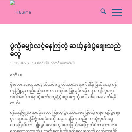
ပွဲကိုမျှော်လင့်နေကြတဲ့ ဆယ့်နှစ်ပွဲဈေးသည်
တွေ
/
10/10/2022
in
ဆောင်းပါး
,
သတင်းဆောင်းပါး
ဒေဝီ။ ။
မိုးလေကင်းလွတ်တဲ့ သီတင်းကျွတ်ကာလရောက်ခါနီးပြီဆိုတော့ ရန်
ကုန်မြို့မှာ စည်စည်ကားကား ကျင်းပပြုလုပ်မယ့် ရေ ကျော် ပွဲဈေး
အပါအဝင် ဘုရားပွဲတော်တွေနဲ့ ပွဲဈေးတွေကို ဒေါ်သန်းအေးသတိရမိ
တယ်။
ရန်ကုန်မြို့မှာ အစဉ်အလာကြီးတဲ့ ပွဲတော်တစ်ခုဖြစ်တဲ့ ရေကျော်ပွဲဈေး
မှာ ရောင်းချနိုင်ဖို့ အရင်ကဆို အခုအချိန်ကတည်း က အိုးပုတ်တွေ
ဆေးခြယ်တာ၊ ချိုးရုပ်လေးတွေ ဆေးခြယ်အခြောက်ခံတာ၊ ကလေး
တွေဆော့ကစားတဲ့ ပလတ်စတစ် အိုးခွက်လေးတွေကို လက်ကားဒိုင်