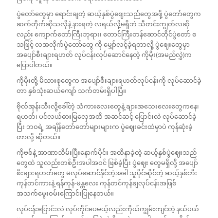
ပွဲတော်တွေမှာ ရောင်းချတဲ့ ဆယ့်နှစ်ပွဲဈေးသည်တွေအဖို့ ပွဲတော်တွေက
ဆက်တိုက်ဆိုသလိုနဲ့ နားရတဲ့ လရယ်လို့မရှိဘဲ သီတင်းကျွတ်လဆို
လည်း ကျောက်တော်ကြီးဘုရား၊ တောင်ကြီးတန်ဆောင်တိုင်ပွဲတော် စ
သဖြင့် လအလိုက်ပွဲတော်တွေ ကို မျှော်လင့်ခဲ့ရတာလို့ ပွဲဈေးတွေမှာ
အပျော်စီးချားရဟတ် လုပ်ငန်းလုပ်ဆောင်နေတဲ့ ကိုမိုး(အမည်လွှဲ)က
ပြောပါတယ်။
ကိုမိုးတို့ မိသားစုတွေက အပျော်စီးချားရဟတ်လုပ်ငန်းကို လုပ်ဆောင်ခဲ့
တာ နှစ်သုံးဆယ်ကျော် သက်တမ်းရှိပါပြီ။
ဗိုလ်အုန်းသီးလို့ခေါ်တဲ့ သံကားလေးတွေနဲ့ ချားအသေးလေးတွေကနေ၊
ရဟတ်၊ ပင်လယ်ဓားမြလှေအထိ အဆင်ဆင့် ပြောင်းလဲ လုပ်ဆောင်ခဲ့
ပြီး ဘဝရဲ့ အချိန်တော်တော်များများက ပွဲဈေးခင်းထဲမှာပဲ ကုန်ဆုံးခဲ့
တာလို့ ဆိုတယ်။
ကိုဗစ်နဲ့ အာဏာသိမ်းပြီးနောက်ပိုင်း အထိနာခဲ့တဲ့ ဆယ့်နှစ်ပွဲဈေးသည်
တွေထဲ သူလည်းတစ်ဦးအပါအဝင် ဖြစ်ခဲ့ပြီး ပွဲဈေး တွေမရှိလို့ အပျော်
စီးချားရဟတ်တွေ မလုပ်ဆောင်နိုင်တဲ့အခါ သူပိုင်ဆိုင်တဲ့ ဆယ့်နှစ်ဘီး
ကုန်တင်ကားနဲ့ ရန်ကုန်-မန္တလေး ကုန်တင်ကုန်ချလုပ်ငန်းအဖြစ်
အသက်မွေးဝမ်းကြောင်းပြုနေတယ်။
လုပ်ငန်းပြောင်းလဲ လုပ်ကိုင်ပေမယ့်လည်းကိုယ်ကျွမ်းကျင်တဲ့ နယ်ပယ်