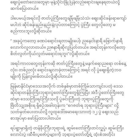
ဈေးပွဲတော်လေးတွေမှာ မုန့်သိုင်းခြုံ ပြန်လည်ရောင်းချနေရတယ်လို့
ဆက်ပြောတယ်။
ဒါပေမယ့်အရင်လို ဇာတ်ပွဲကြီးတွေချိမ့်ချိမ့်သဲသဲ၊ ဈေးဆိုင်ခန်းရာကျော်
မပါဘဲ ဆိုင်ခန်းနည်းနည်းနဲ့လုပ်တာကြောင့် ပွဲကြီး တွေလိုတော့ မ
စည်ကားဘူးလို့ဆိုတယ်။
” အခုပွဲကတော့ ခဏပဲရောင်းရတာမျိုးပေါ့၊ ညနေငါးနာရီ ခြောက်နာရီ
လောက်လူလာတယ်။ ည၈နာရီဆိုလူပြတ်တယ်။ အရင်တုန်းကလိုတော့
စိတ်လွတ်ကိုယ်လွတ်မရောင်းရဘူး”လို့ဆိုတယ်။
အရင်ကာလတွေတုန်းကဆို ဇာတ်ပွဲကြီးတွေနဲ့ မနက်ရောညရော တစ်နေ့
လုံး၊ တစ်ညလုံး ရောင်းချလာခဲ့တာကြောင့် အရင် လို ပွဲဈေးရှိတဲ့ဘဝ
မျိုးကို ပြန်လွမ်းမိတယ်လို့ဆိုပါတယ်။
မြန်မာနိုင်ငံမှာဒေသအလိုက် တစ်နှစ်မှာတစ်ကြိမ်သာကျင်းပတဲ့ ဒေသ
ဆိုင်ရာတန်ခိုးကြီးဘုရားပွဲတော်ကြီးတွေရှိကြပြီး အဲဒီ ပွဲတော်ကြီးတွေ
ထဲမှာ ဒေသကြီးရင်ကြီးသလို ပွဲခင်းကြီးတဲ့ ဘုရားပွဲကြီးတွေကို
ဗြိတိသျှအစိုးရ ရှိစဉ်အခါတုန်းက “ဂေဇတ်ရ ဘုရားပွဲကြီးများ” လို့
သတ်မှတ်ပေးတယ်လို့ လူထုဒေါ်အမာရေးသားတဲ့ ၁၂ ပွဲ ဈေးသည်
စာအုပ်မှာ ဖော်ပြထားပါတယ်။
ရပ်ရွာမှာရှိတဲ့ တန်ခိုးကြီးဘုရားရဲ့ ဆွမ်းတော်ကြီးတင်လှူပွဲ၊ ဆွမ်းကြီး
လောင်းပွဲ ၊ဆီမီးပူဇော်ပွဲများကို ဘုရားပွဲတော်တို့ရဲ့ ထုံးစံအတိုင်း