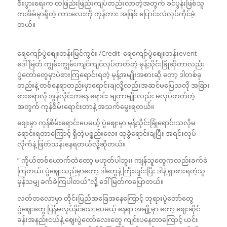
စီးပွားရေးက တဖြည်းဖြည်းကျပ်တည်းလာတဲ့အတွက် ခင်ပွန်းဖြစ်သူ
ကအိမ်မှာရှိတဲ့ ကားလေးကို ကုန်ကား အဖြစ် ပြောင်းလဲလုပ်ကိုင်ခဲ့
တယ်။
ရေကျော်ပွဲစျေးတန်းမြင်ကွင်း /Credit -ရေကျော်ပွဲစျေးတန်းevent
ဒေါ်မြတ် ကျွမ်းကျွမ်းကျင်ကျင်လုပ်တတ်တဲ့ မုန့်သိုင်းခြုံဆိုတာလည်း
ပွဲတော်တွေမှာပဲစားကြရောင်းရတဲ့ မုန့်အမျိုးအစားဆို တော့ ဒါတစ်ခု
တည်းနဲ့ တစ်နေရာတည်းမှာရောင်းချလို့လည်းအဆင်မပြေသလို အခြား
စားစရာလို အွန်လိုင်းကနေ ရောင်း ချတာမျိုးလည်း မလုပ်တတ်တဲ့
အတွက် ကုန်စိမ်းရောင်းတာနဲ့ အသက်မွေးရတယ်။
ဈေးမှာ ကုန်စိမ်းရောင်းပေမယ့် ပွဲဈေးမှာ မုန့်သိုင်းခြုံရောင်းသလိုမ
ရောင်းရတာကြောင့် ရှိတဲ့ပစ္စည်းလေး ထုခွဲရောင်းချပြီး အရင်းလုပ်
လိုက်နဲ့ ဖြတ်သန်းနေရတယ်လို့ဆိုတယ်။
” ကိုယ်တစ်ယောက်ထဲတော့ မဟုတ်ပါဘူး၊ ကျန်သူတွေကလည်းခက်ခဲ
ကြတယ်၊ ပွဲဈေးသည်မှာတော့ ဒါတွေနဲ့ ကြီးပျင်းပြီး ဒါနဲ့ ရှာစားရတဲ့သူ
မှန်သမျှ ခက်ခဲကြပါတယ်”လို့ ဒေါ်မြတ်ကပြောတယ်။
လတ်တလောမှာ တိုင်းပြည်အခြေအနေကြောင့် ဘုရားပွဲတော်တွေ
ပွဲဈေးတွေ ပြန်မလုပ်နိုင်သေးပေမယ့် နေရာ အချို့မှာ တော့ ဈေးဆိုင်
ခန်းအနည်းငယ်နဲ့ ဈေးပွဲတော်လေးတွေ ကျင်းပနေတာကြောင့် ယင်း