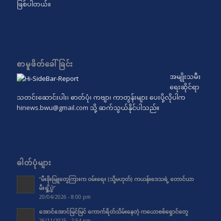
ဖြစ်ပါတယ်။
စာမူဖိတ်ခေါ်ခြင်း
အမျိုးသမီး
ရေးဆိုင်ရာ
သတင်းဆောင်းပါး၊ ဓာတ်ပုံ၊ ကဗျာ၊ ကာတွန်းများ ပေးပို့လိုပါက
hinews.bwu@gmail.com
သို့ ဆက်သွယ်နိုင်ပါသည်။
ဓါတ်ပုံများ
“မီးခိုးမြူတွေကြားက ဝမ်းရေး (သို့မဟုတ်) ကယန်းဒေသရဲ့ တောင်ယာ
မီးရှို့ပွဲ”
20/04/2026 - 8:00 pm
အောင်အောင်မြင်မြင် ကောက်ရိတ်သိမ်းနေတဲ့ ကယောစစ်ရှောင်တွေ
26/11/2025 - 2:54 pm