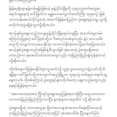
မြတ်(အမည်လွှဲ)ပါ။
မြန်မာ့ရိုးရာမုန့်တစ်မျိုးဖြစ်တဲ့ မုန့်သိုင်းခြုံကို ဘုရားပွဲတော်တွေမှာ
ရောင်းချနေတဲ့ ဒေါ်မြတ်က မန္တလေးကျောက်တော်ကြီး ဘုရားပွဲ၊ မြစ်
သားတန်ဆောင်တိုင်ပွဲစတဲ့ အထက်မြန်မာပြည်က ပွဲဈေးမှန်သမျှ သူတို့
မလိုက်တဲ့ပွဲမရှိခဲ့ဘူးလို့ဆိုတယ်။
ဆယ့်နှစ်ပွဲဈေးသည်ဘဝနဲ့ မုန့်သိုင်းခြုံရောင်းချပြီး အသက်မွေးဝမ်း
ကြောင်းပြုခဲ့တဲ့ ဒေါ်မြတ်တို့က ဒီအလုပ်တစ်ခုတည်း နဲ့ပဲ သားသမီး
တွေကို ကျောင်းထားပေးနိုင်ခဲ့၊ ကားဝယ်နိုင်ခဲ့တာလို့ဆက်ပြောတယ်။
ဆယ့်နှစ်ပွဲဈေးသည်အဖြစ်နဲ့ စီးပွားဖြစ် ခဲ့ပေမယ့် ပွဲတွေမရှိတော့
ကတည်းက စုဆောင်းထားတာတွေလည်း တဖြည်းဖြည်းနဲ့ကုန်ခဲ့တယ်
လို့ဆိုတယ်။
ကိုဗစ်ရောဂါမြန်မာနိုင်ငံမှာကူးစက်လို့ လူစုလူဝေးတွေကန့်သတ်လိုက်
ချိန်မှာ ဒေါ်မြတ်တို့ကကျောက်ဆည်မြို့က ဘုရားပွဲ တစ်ခုမှာ ရောင်းချ
နေတာပါ။ ကိုဗစ်ကြောင့် ပွဲတွေရပ်နားလိုက်တော့ ဈေးသည်တွေလည်း
နေရပ်ပြန်ခဲ့ရတယ်။
” အစကတော့ခဏပဲ ပြီးရင်ပွဲဈေးတွေပြန်စမှာပဲဆိုပြီး တွေးထားတာ၊
လကတဖြည်းဖြည်းကြာလာပြီး နားခဲ့ရတာအခုထိပဲ” လို့ ဆိုတယ်။
ပွဲဈေးမရှိတဲ့ ကာလတွေမှာ ရှိတာလေးနဲ့ စားသောက်နေထိုင်ပေမယ့်
တဖြည်းဖြည်းရက်ကြာလာတဲ့အပြင် အာဏာသိမ်း ပြီးနောက်ပိုင်း