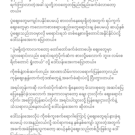
ရက်ကြာလာတဲ့အခါ သူတို့ဘဝတွေတဖြည်းဖြည်းခက်ခဲလာတော့
တယ်။
ပွဲဈေးတွေမကျင်းပနိုင်ပေမယ့် စားဝတ်နေရေးရှိတဲ့အတွက် ရပ်ကွက်
ဈေးတွေမှာ ကလေးကစားစရာပစ္စည်းတွေရောင်းချ ခဲ့ပေမယ့် ဆယ့်နှစ်
ပွဲဈေးသည်ဘဝမှာလို မရောင်းရဘဲ တစ်နေ့စားဖို့တောင်အနိုင်နိုင်ပဲလို့
ဒေါ်သန်းအေးက ပြောတယ်။
” ပွဲမရှိတဲ့ကာလကတော့ တော်တော်ခက်ခဲတာပေါ့။ ဈေးတွေမှာ
သွား‌ရောင်းလည်း ရောင်းရတဲ့ပိုက်ဆံက စားလို့မလောက် ဘူး။ လမ်းစ
ရိတ်တောင် ရှုံးတယ်” လို့ ဒေါ်သန်းအေးကပြောတယ်။
ကိုဗစ်နဲ့တစ်ဆက်တည်း အာဏာသိမ်းကာလရောက်ပြန်တော့လည်း
ကုန်ဈေးနှုန်းတက်တဲ့ဒဏ်တွေနဲ့ အခက်ခဲဆုံးပဲလို့ ငြီးတွားတယ်။
အရင်တုန်းကဆို လက်ထဲပိုက်ဆံက ရှိနေတော့ မိသားစုတွေ အဆင်ပြေ
ပြေနေနိုင်ခဲ့သလောက် အခုကာလမှာတော့ ချေး ငှားလိုက်၊ ဈေးရောင်း
လိုက်၊ အကြွေးပြန်ဆပ်လိုက်၊ အရင်းပါသွားလို့ ပြန်ချေးငှားလိုက်နဲ့
သံသရာလည်နေတယ်လို့ ဒေါ်သန်းအေးက ဆိုတယ်။
ဒေါ်သန်းအေးလိုပဲ ကိုဗစ်ကူးစက်ရောဂါကြောင့် ပွဲဈေးတွေရပ်နားခဲ့ရ
ပေမယ့် လအနည်းငယ်လို့ ထင်ရာကနေ နှစ်နှစ်ကျော် သွားတဲ့အတွက်
အခက်အခဲဖြစ်ရသူကတော့ ဆယ့်နှစ်ပွဲဈေးသည်တစ်ဦးဖြစ်သူ ဒေါ်