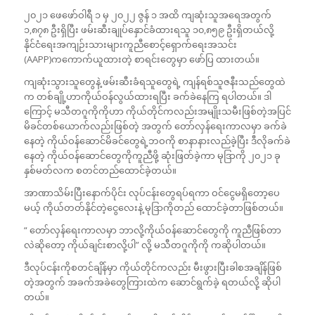
၂၀၂၁ ဖေဖော်ဝါရီ ၁ မှ ၂၀၂၂ ဇွန် ၁ အထိ ကျဆုံးသူအရေအတွက်
၁,၈၇၈ ဦးရှိပြီး ဖမ်းဆီးချုပ်နှောင်ခံထားရသူ ၁၀,၈၅၉ ဦးရှိတယ်လို့
နိုင်ငံရေးအကျဉ်းသားများကူညီစောင့်ရှောက်ရေးအသင်း
(AAPP)ကကောက်ယူထားတဲ့ စာရင်းတွေမှာ ဖော်ပြ ထားတယ်။
ကျဆုံးသွားသူတွေနဲ့ ဖမ်းဆီးခံရသူတွေရဲ့ ကျန်ရစ်သူဇနီးသည်တွေထဲ
က တစ်ချို့ဟာကိုယ်ဝန်လွယ်ထားရပြီး ခက်ခဲနေကြ ရပါတယ်။ ဒါ
ကြောင့် မသီတဂူကိုကိုဟာ ကိုယ်တိုင်ကလည်းအမျိုးသမီးဖြစ်တဲ့အပြင်
မိခင်တစ်ယောက်လည်းဖြစ်တဲ့ အတွက် တော်လှန်ရေးကာလမှာ ခက်ခဲ
နေတဲ့ ကိုယ်ဝန်ဆောင်မိခင်တွေရဲ့ဘဝကို စာနာနားလည်ခဲ့ပြီး ဒီလိုခက်ခဲ
နေတဲ့ ကိုယ်ဝန်ဆောင်တွေကိုကူညီဖို့ ဆုံးဖြတ်ခဲ့ကာ မုဒြာကို ၂၀၂၁ ခု
နှစ်မတ်လက စတင်တည်ထောင်ခဲ့တယ်။
အာဏာသိမ်းပြီးနောက်ပိုင်း လုပ်ငန်းတွေရပ်ရကာ ဝင်ငွေမရှိတော့ပေ
မယ့် ကိုယ်တတ်နိုင်တဲ့ငွေလေးနဲ့ မုဒြာကိုတည် ထောင်ခဲ့တာဖြစ်တယ်။
“ တော်လှန်ရေးကာလမှာ ဘာလို့ကိုယ်ဝန်ဆောင်တွေကို ကူညီဖြစ်တာ
လဲဆိုတော့ ကိုယ်ချင်းစာလို့ပါ” လို့ မသီတဂူကိုကို ကဆိုပါတယ်။
ဒီလုပ်ငန်းကိုစတင်ချိန်မှာ ကိုယ်တိုင်ကလည်း မီးဖွားပြီးခါစအချိန်ဖြစ်
တဲ့အတွက် အခက်အခဲတွေကြားထဲက ဆောင်ရွက်ခဲ့ ရတယ်လို့ ဆိုပါ
တယ်။