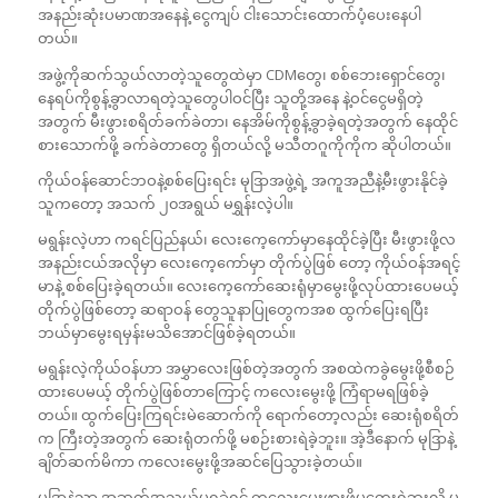
အနည်းဆုံးပမာဏအနေနဲ့ ငွေကျပ် ငါးသောင်းထောက်ပံ့ပေးနေပါ
တယ်။
အဖွဲ့ကိုဆက်သွယ်လာတဲ့သူတွေထဲမှာ CDMတွေ၊ စစ်ဘေးရှောင်တွေ၊
နေရပ်ကိုစွန့်ခွာလာရတဲ့သူတွေပါဝင်ပြီး သူတို့အနေ နဲ့ဝင်ငွေမရှိတဲ့
အတွက် မီးဖွားစရိတ်ခက်ခဲတာ၊ နေအိမ်ကိုစွန့်ခွာခဲ့ရတဲ့အတွက် နေထိုင်
စားသောက်ဖို့ ခက်ခဲတာတွေ ရှိတယ်လို့ မသီတဂူကိုကိုက ဆိုပါတယ်။
ကိုယ်ဝန်ဆောင်ဘဝနဲ့စစ်ပြေးရင်း မုဒြာအဖွဲ့ရဲ့ အကူအညီနဲ့မီးဖွားနိုင်ခဲ့
သူကတော့ အသက် ၂၀အရွယ် မရွှန်းလဲ့ပါ။
မရွန်းလဲ့ဟာ ကရင်ပြည်နယ်၊ လေးကေ့ကော်မှာနေထိုင်ခဲ့ပြီး မီးဖွားဖို့လ
အနည်းငယ်အလိုမှာ လေးကေ့ကော်မှာ တိုက်ပွဲဖြစ် တော့ ကိုယ်ဝန်အရင့်
မာနဲ့ စစ်ပြေးခဲ့ရတယ်။ လေးကေ့ကော်ဆေးရုံမှာမွေးဖို့လုပ်ထားပေမယ့်
တိုက်ပွဲဖြစ်တော့ ဆရာဝန် တွေသူနာပြုတွေကအစ ထွက်ပြေးရပြီး
ဘယ်မှာမွေးရမှန်းမသိအောင်ဖြစ်ခဲ့ရတယ်။
မရွန်းလဲ့ကိုယ်ဝန်ဟာ အမွှာလေးဖြစ်တဲ့အတွက် အစထဲကခွဲမွေးဖို့စီစဉ်
ထားပေမယ့် တိုက်ပွဲဖြစ်တာကြောင့် ကလေးမွေးဖို့ ကြံရာမရဖြစ်ခဲ့
တယ်။ ထွက်ပြေးကြရင်းမဲဆောက်ကို ရောက်တော့လည်း ဆေးရုံစရိတ်
က ကြီးတဲ့အတွက် ဆေးရုံတက်ဖို့ မစဉ်းစားရဲခဲ့ဘူး။ အဲ့ဒီနောက် မုဒြာနဲ့
ချိတ်ဆက်မိကာ ကလေးမွေးဖို့အဆင်ပြေသွားခဲ့တယ်။
မုဒြာနဲ့သာ အဆက်အသွယ်မရခဲ့ရင် ကလေးမွေးဖွားဖို့မတွေးရဲဘူးလို့ မ