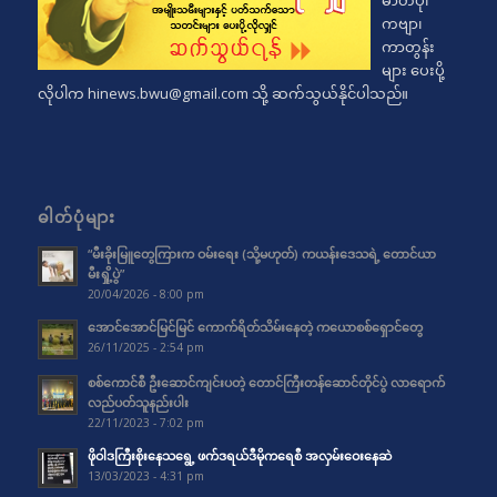
ဓာတ်ပုံ၊
ကဗျာ၊
ကာတွန်း
များ ပေးပို့
လိုပါက
hinews.bwu@gmail.com
သို့ ဆက်သွယ်နိုင်ပါသည်။
ဓါတ်ပုံများ
“မီးခိုးမြူတွေကြားက ဝမ်းရေး (သို့မဟုတ်) ကယန်းဒေသရဲ့ တောင်ယာ
မီးရှို့ပွဲ”
20/04/2026 - 8:00 pm
အောင်အောင်မြင်မြင် ကောက်ရိတ်သိမ်းနေတဲ့ ကယောစစ်ရှောင်တွေ
26/11/2025 - 2:54 pm
စစ်ကောင်စီ ဦးဆောင်ကျင်းပတဲ့ တောင်ကြီးတန်ဆောင်တိုင်ပွဲ လာရောက်
လည်ပတ်သူနည်းပါး
22/11/2023 - 7:02 pm
ဖိုဝါဒကြီးစိုးနေသရွေ့ ဖက်ဒရယ်ဒီမိုကရေစီ အလှမ်းဝေးနေဆဲ
13/03/2023 - 4:31 pm