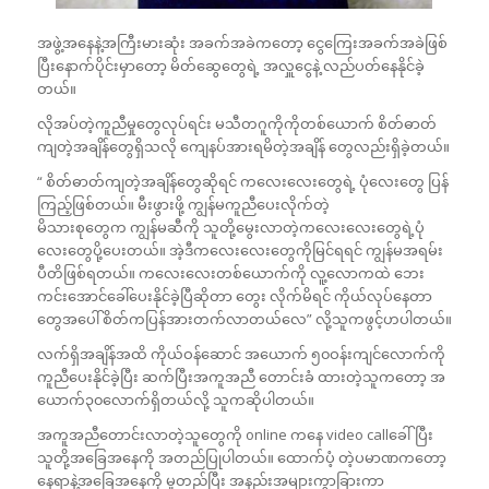
အဖွဲ့အနေနဲ့အကြီးမားဆုံး အခက်အခဲကတော့ ငွေကြေးအခက်အခဲဖြစ်
ပြီးနောက်ပိုင်းမှာတော့ မိတ်ဆွေတွေရဲ့ အလှူငွေနဲ့ လည်ပတ်နေနိုင်ခဲ့
တယ်။
လိုအပ်တဲ့ကူညီမှုတွေလုပ်ရင်း မသီတဂူကိုကိုတစ်ယောက် စိတ်ဓာတ်
ကျတဲ့အချိန်တွေရှိသလို ကျေနပ်အားရမိတဲ့အချိန် တွေလည်းရှိခဲ့တယ်။
“ စိတ်ဓာတ်ကျတဲ့အချိန်တွေဆိုရင် ကလေးလေးတွေရဲ့ ပုံလေးတွေ ပြန်
ကြည့်ဖြစ်တယ်။ မီးဖွားဖို့ ကျွန်မကူညီပေးလိုက်တဲ့
မိသားစုတွေက ကျွန်မဆီကို သူတို့မွေးလာတဲ့ကလေးလေးတွေရဲ့ပုံ
လေးတွေပို့ပေးတယ်။ အဲ့ဒီကလေးလေးတွေကိုမြင်ရရင် ကျွန်မအရမ်း
ပီတိဖြစ်ရတယ်။ ကလေးလေးတစ်ယောက်ကို လူ့လောကထဲ ဘေး
ကင်းအောင်ခေါ်ပေးနိုင်ခဲ့ပြီဆိုတာ တွေး လိုက်မိရင် ကိုယ်လုပ်နေတာ
တွေအပေါ် စိတ်ကပြန်အားတက်လာတယ်လေ” လို့သူကဖွင့်ဟပါတယ်။
လက်ရှိအချိန်အထိ ကိုယ်ဝန်ဆောင် အယောက် ၅၀ဝန်းကျင်လောက်ကို
ကူညီပေးနိုင်ခဲ့ပြီး ဆက်ပြီးအကူအညီ တောင်းခံ ထားတဲ့သူကတော့ အ
ယောက်၃၀လောက်ရှိတယ်လို့ သူကဆိုပါတယ်။
အကူအညီတောင်းလာတဲ့သူတွေကို online ကနေ video callခေါ်ပြီး
သူတို့အခြေအနေကို အတည်ပြုပါတယ်။ ထောက်ပံ့ တဲ့ပမာဏကတော့
နေရာနဲ့အခြေအနေကို မူတည်ပြီး အနည်းအများကွာခြားကာ