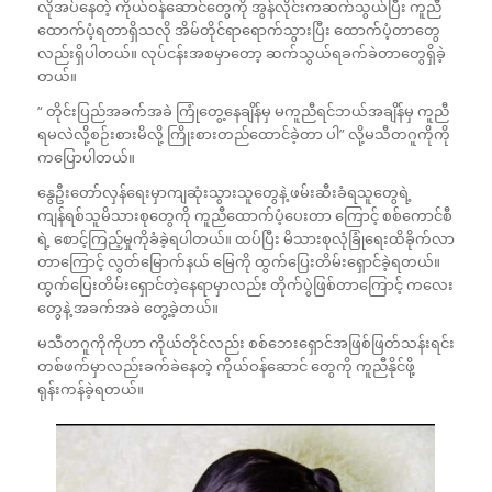
လိုအပ်နေတဲ့ ကိုယ်ဝန်ဆောင်တွေကို အွန်လိုင်းကဆက်သွယ်ပြီး ကူညီ
ထောက်ပံ့ရတာရှိသလို အိမ်တိုင်ရာရောက်သွားပြီး ထောက်ပံ့တာတွေ
လည်းရှိပါတယ်။ လုပ်ငန်းအစမှာတော့ ဆက်သွယ်ရခက်ခဲတာတွေရှိခဲ့
တယ်။
“ တိုင်းပြည်အခက်အခဲ ကြုံတွေ့နေချိန်မှ မကူညီရင်ဘယ်အချိန်မှ ကူညီ
ရမလဲလို့စဉ်းစားမိလို့ ကြိုးစားတည်ထောင်ခဲ့တာ ပါ” လို့မသီတဂူကိုကို
ကပြောပါတယ်။
နွေဦးတော်လှန်ရေးမှာကျဆုံးသွားသူတွေနဲ့ ဖမ်းဆီးခံရသူတွေရဲ့
ကျန်ရစ်သူမိသားစုတွေကို ကူညီထောက်ပံ့ပေးတာ ကြောင့် စစ်ကောင်စီ
ရဲ့ စောင့်ကြည့်မှုကိုခံခဲ့ရပါတယ်။ ထပ်ပြီး မိသားစုလုံခြုံရေးထိခိုက်လာ
တာကြောင့် လွတ်မြောက်နယ် မြေကို ထွက်ပြေးတိမ်းရှောင်ခဲ့ရတယ်။
ထွက်ပြေးတိမ်းရှောင်တဲ့နေရာမှာလည်း တိုက်ပွဲဖြစ်တာကြောင့် ကလေး
တွေနဲ့ အခက်အခဲ တွေ့ခဲ့တယ်။
မသီတဂူကိုကိုဟာ ကိုယ်တိုင်လည်း စစ်ဘေးရှောင်အဖြစ်ဖြတ်သန်းရင်း
တစ်ဖက်မှာလည်းခက်ခဲနေတဲ့ ကိုယ်ဝန်ဆောင် တွေကို ကူညီနိုင်ဖို့
ရုန်းကန်ခဲ့ရတယ်။