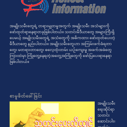
အမျိုးသမီးတွေရဲ့ တရားမျှတမှုအတွက် အမျိုးသမီး အသံများကို
ဖော်ထုတ်ရာနေရာတခုဖြစ်ပါတယ်။ သတင်းမီဒီယာတွေ အများကြီးရှိ
ပေမယ့် အမျိုးသမီးတွေရဲ့ အသံတွေကို အဓိကထား ဖော်ထုတ်ပေးတဲ့
မီဒီယာတွေ နည်းပါတယ်။ အမျိုးသမီးတွေဟာ အကြမ်းဖက်ခံရတာ
တွေ၊ မတရားတာတွေ၊ ဓလေ့ထုံးတမ်း ယဉ်ကျေးမှု အခက်အခဲတွေ
ကြားထဲမှာ ကြုံတွေ့နေရတဲ့အတွေ့အကြုံတွေကို ဖော်ပြပေးရာနေရာ
ဖြစ်ပါတယ်။
စာမူဖိတ်ခေါ်ခြင်း
အမျိုးသမီး
ရေးဆိုင်ရာ
သတင်း
ဆောင်းပါး၊