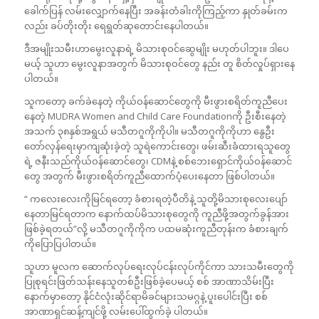
ခေါက်ပြန် လမ်းလျှောက်နေပြီး အခန်းတံခါးကိုကြည့်ကာ နှုတ်ခမ်းက
လည်း ခပ်တိုးတိုး ရေရွတ်ဆုတောင်းနေပါတယ်။
ဒီအမျိုးသမီးဟာမွေးလူနာရဲ့ မိသားစုဝင်ဆွေမျိုး မဟုတ်ပါဘူး။ ဒါပေ
မယ့် သူဟာ မွေးလူနာအတွက် မိသားစုဝင်တွေ နည်း တူ စိတ်လှုပ်ရှားနေ
ပါတယ်။
သူကတော့ ခက်ခဲနေတဲ့ ကိုယ်ဝန်ဆောင်တွေကို မီးဖွားစရိတ်ကူညီပေး
နေတဲ့ MUDRA Women and Child Care Foundationကို ဦးစီးနေတဲ့
အသက် ၃၈နှစ်အရွယ် မသီတဂူကိုကိုပါ။ မသီတဂူကိုကိုဟာ နွေဦး
တော်လှန်ရေးမှာကျဆုံးခဲ့တဲ့ သူရဲကောင်းတွေ၊ ဖမ်းဆီးခံထားရသူတွေ
ရဲ့ ဇနီးသည်ကိုယ်ဝန်ဆောင်တွေ၊ CDMနဲ့ စစ်ဘေးရှောင်ကိုယ်ဝန်ဆောင်
တွေ အတွက် မီးဖွားစရိတ်ကူညီထောက်ပံ့ပေးနေတာ ဖြစ်ပါတယ်။
“ ကလေးလေးကိုမြင်ရတော့ ခံစားရတဲ့ပီတိနဲ့ သူတို့မိသားစုလေးပျော်
နေတာမြင်ရတာက နောက်ထပ်မိသားစုတွေကို ကူညီဖို့အတွက်ခွန်အား
ဖြစ်ခဲ့ရတယ်”လို့ မသီတဂူကိုကိုက ပထမဆုံးကူညီတုန်းက ခံစားချက်
ကိုပြောပြပါတယ်။
သူဟာ မူလက ဆောက်လုပ်ရေးလုပ်ငန်းလုပ်ကိုင်ကာ သားသမီးတွေကို
ပြုစုရင်းဖြတ်သန်းနေသူတစ်ဦးဖြစ်ခဲ့ပေမယ့် စစ် အာဏာသိမ်းပြီး
နောက်မှာတော့ နိုင်ငံလုံးဆိုင်ရာမိခင်များသမဂ္ဂနဲ့ ပူးပေါင်းပြီး စစ်
အာဏာရှင်ဆန့်ကျင်ဖို့ လမ်းပေါ်ထွက်ခဲ့ ပါတယ်။