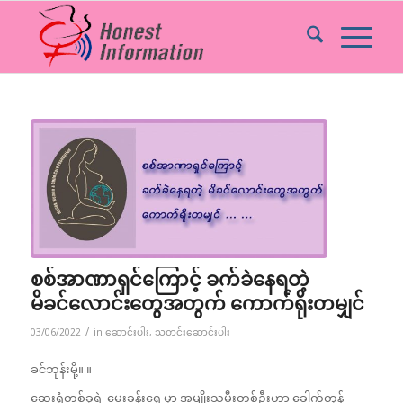
စစ်အာဏာရှင်ကြောင့် ခက်ခဲနေရတဲ့
မိခင်လောင်းတွေအတွက် ကောက်ရိုးတမျှင်
/
03/06/2022
in
ဆောင်းပါး
,
သတင်းဆောင်းပါး
ခင်ဘုန်းမို့။ ။
ဆေးရုံတစ်ခုရဲ့ မွေးခန်းရှေ့မှာ အမျိုးသမီးတစ်ဦးဟာ ခေါက်တုန့်