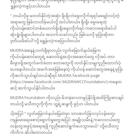
ရွှန်းလဲ့ကဖွင့်ဟပါတယ်။
“ ဘယ်လိုမှ မတတ်နိုင်တဲ့အဆုံး ရိုးရိုးဘဲမွေးလိုက်ရရင်မမျှော်လင့်တဲ့
အရာတွေ ဖြစ်လာလိမ့်မယ်လို့ ထင်ပါတယ်။ ရိုးရိုး မွေးမရတဲ့
ကိုယ်ဝန်ဆောင်တစ်ယောက်ရိုးရိုးမွေးလိုက်ရင် ကလေးရောမိခင်ပါ
ဆုံးရှုံးဖို့များပါတယ်။ အသက်သခင်လည်း ဖြစ်သလို မုဒြာဆိုတာ
ဒုတိယမိခင်ပါ”လို့ မရွှန်းလဲ့ကပြောပါတယ်။
MUDRAအနေနဲ့ လက်ရှိမှာလည်း လွတ်မြောက်နယ်မြေက
ကိုယ်ဝန်ဆောင်တွေရဲ့ ဆေးဝါးနဲ့အသုံးအဆောင်တွေ လိုအပ် တာ၊
မီးဖွားဖို့အတွက်ခက်ခဲတာ စတာတွေကို တတ်နိုင်သမျှကူညီထောက်ပံ့
ပေးနေပါတယ်။ အခက်အခဲဖြစ်နေတဲ့ ကိုယ်ဝန် ဆောင်တွေအနေနဲ့ မုဒြာ
ကိုဆက်သွယ်ချင်တယ်ဆိုရင် MUDRA facebook page
(https://www.facebook.com/ MUDRAWCCFoundation/) ကနေတ
ဆင့် ဆက်သွယ်နိုင်ပါတယ်။
MUDRA Foundation ကိုလည်း မိဘမဲ့ဂေဟာဖွင့်နိုင်ဖို့အထိကြိုးစားချင်
တယ်လို့ မသီတဂူကိုကိုက သူ့ရဲ့ဆန္ဒကို ဖွင့်ဟ ပါတယ်။
ဒါ့အပြင် “ လွတ်မြောက်နယ်မြေထဲမှာ သားဆက်ခြားလုပ်ငန်းတွေ၊
ကျန်းမာရေးစောင့်ရှောက်မှုတွေအပြင် အမျိုးသမီးနဲ့ ကလေးငယ်တွေ
တန်းတူအခွင့်အရေးရဖို့ ကူညီဆောင်ရွက်ပေးသွားမယ်” လို့မသီတဂူ
ကိုကိုက ဆိုပါတော့တယ်။