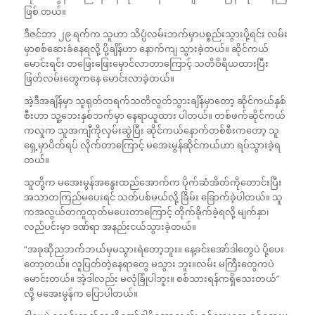
ဖြစ် တယ်။
ဒီဇင်ဘာ ၂၉ ရက်က သူဟာ သိပ္ပံလမ်းဘက်မှာပစ္စည်းသွားပို့ရင်း လမ်း
မှာစစ်ဆေးခံနေရလို့ ပို့ချိန်ဟာ နောက်ကျ သွားခဲ့တယ်။ ဆိုင်ကယ်
မောင်းရင်း တဖြေးဖြေးမှောင်လာတာကြောင့် သတိဝိရိယထားပြီး
ဖြတ်လမ်းတွေကနေ မောင်းလာခဲ့တယ်။
အဲ့ဒီအချိန်မှာ သူရုတ်တရက်သတိလွတ်သွားချိန်မှာတော့ ဆိုင်ကယ်နှစ်
စီးဟာ သူ့ဘေးနှစ်ဘက်မှာ နေရာယူထား ပါတယ်။ တစ်ဖက်ဆိုင်ကယ်
ကလူက သူအကျီကိုလှမ်းဆွဲပြီး ဆိုင်ကယ်နောက်တစ်စီးကတော့ သူ
ရှေ့မှာပိတ်ရပ် လိုက်တာကြောင့် မအေးမွန်ဆိုင်ကယ်ဟာ ရပ်သွားခဲ့ရ
တယ်။
သူတို့က မအေးမွန်အနွေးထည်အောက်က ပိုက်ဆံအိတ်ကိုတောင်းပြီး
အသာတကြည်မပေးရင် သတ်ပစ်မယ်လို့ ခြိမ်း ခြောက်ခဲ့ပါတယ်။ သူ
ကအလွယ်တကူထုတ်မပေးတာကြောင့် တိုက်ခိုက်ခဲ့ရလို့ မျက်နှာ၊
လည်ပင်းမှာ ဒဏ်ရာ အနည်းငယ်သွားခဲ့တယ်။
“အခုဆိုညဘက်ဘယ်မှမသွားရဲတော့ဘူး။ နေ့ခင်းအော်ဒါတွေပဲ ပို့ပေး
တော့တယ်။ လူပြတ်တဲ့နေရာတွေ မသွား ဘူး။လမ်း မကြီးတွေကပဲ
မောင်းတယ်။ အဲ့ဒါလည်း မလုံခြုံပါဘူး။ စစ်သားရန်ကရှိသေးတယ်”
လို့ မအေးမွန်က ပြောပါတယ်။