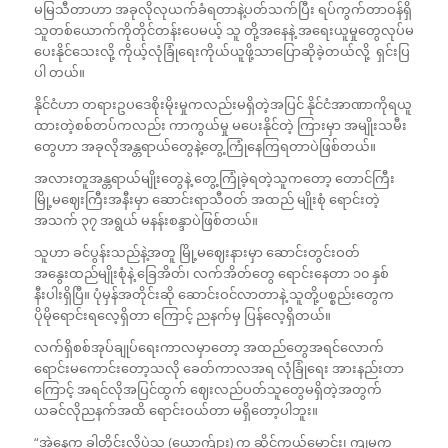
မမြသီတာဟာ အခုလိုလုယက်ခံရတာနဲ့ပတ်သက်ပြီး ရပ်ကွက်တာဝန်ရှိ
သူတစ်ယောက်ကိုတိုင်တန်းပေမယ့် သူ တို့အနေနဲ့ အရေးယူမှုတွေလုပ်မ
ပေးနိုင်သေးလို့ ကိုယ့်လုံခြုံရေးကိုယ်ယူဖို့သာပြောဆိုခဲ့တယ်လို့ ရှင်းပြ
ပါ တယ်။
နိုင်ငံဟာ တရားဥပဒေစိုးမိုးမှုကလည်းမရှိတဲ့အပြင် နိုင်ငံအာဏာကိုရယူ
ထားတဲ့စစ်တပ်ကလည်း ကာကွယ်မှု မပေးနိုင်တဲ့ ကြားမှာ အမျိုးသမီး
တွေဟာ အခုလိုအန္တရာယ်တွေနဲ့တွေ့ကြုံနေကြရတာပဲဖြစ်တယ်။
အလားတူအန္တရာယ်မျိုးတွေနဲ့ တွေ့ကြုံခဲ့ရတဲ့သူကတော့ တောင်ကြီး
မြို့မဈေးကြီးအနီးမှာ ဆောင်းရာသီဝတ် အထည် မျိုးစုံ ရောင်းတဲ့
အသက် ၃၇ အရွယ် မနန်းစန္ဒာပဲဖြစ်တယ်။
သူဟာ ခင်ပွန်းသည်နဲ့အတူ မြို့မဈေးနားမှာ ဆောင်းတွင်းဝတ်
အနွေးထည်မျိုးစုံနဲ့ ခြေအိတ်၊ လက်အိတ်တွေ ရောင်းနေတာ ၁၀ နှစ်
နီးပါးရှိပြီ။ ပုံမှန်အတိုင်းဆို ဆောင်းဝင်လာတာနဲ့ သူတို့ပစ္စည်းတွေက
ပိုမိုရောင်းရလေ့ရှိတာ ကြောင့် ညနက်မှ ပြန်လေ့ရှိတယ်။
လက်ရှိစစ်အုပ်ချုပ်ရေးကာလမှာတော့ အထည်တွေအရင်လောက်
ရောင်းမကောင်းတော့သလို ခေတ်ကာလအရ လုံခြုံရေး အားနည်းတာ
ကြောင့် အရင်လိုအပြင်ထွက် ဈေးလည်ပတ်သူတွေမရှိတဲ့အတွက်
ယခင်လိုညနက်အထိ ရောင်းဝယ်တာ မရှိတော့ပါဘူး။
“အဲ့နေ့က ခါတိုင်းလိုပဲသူ (ယောက်ျား) က ဆိုင်ကယ်မောင်း၊ ကျမက