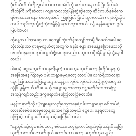
ပိုက်ဆံအိတ်ကိုလွယ်ထားတာ။ အဲဒါကို ဘေးကနေ ကပ်ပြီး ပိုက်ဆံ
အိတ်ကြိုးကိုဆွဲတာ။ ကျမကလည်းပြန်ဆွဲဆိုတော့ ဆိုင်ကယ်နှစ်စီးက
ရမ်းနေတာ။ နောက်တော့အိတ် ကြိုးပြတ်ပြီးပါသွားတယ်။ ကျမတို့ဆိုင်
ကယ်လည်းသူတို့ဆွဲတဲ့အရှိန်နဲ့မှောက်သွားတယ်” လို့ မနန်းစန္ဒာက ရှင်း
ပြပါတယ်။
ထိုနေ့က ပါသွားငွေဟာ ငွေကျပ်သုံးသိန်းကျော်တာမို့ ဒီခေတ်အခါ ငွေ
သုံးသိန်းဟာ ရှာရမလွယ်တဲ့အတွက် မနန်း စန္ဒာ အနေနဲ့နှမြောနေသလို
နောက်နေ့ဈေးရောင်းထွက်ဖို့အရေးလည်း တွေးကာစိုးရိမ်ပူပန်လို့နေပါ
တယ်။
ဒါပေမဲ့ ဈေးမထွက်ဘဲနေလို့ရတဲ့ဘဝတွေမဟုတ်တော့ စိုးရိမ်နေရတဲ့
အခြေအနေကြားမှာ ဝမ်းစာရှာဖွေရတော့ တာပါပဲ။ လက်ရှိကာလမှာ
ငွေကြေးအဆင်ပြေသူတွေအနေနဲ့ အလုပ်မလုပ်ဘဲနေလို့ရတဲ့အတွက်
လုံခြုံမှုရှိတယ် ဆိုပေမယ့် အများစု ကတော့ သူ့အတိုင်းအတာနဲ့သူ
အကုန်ကျပ်တည်းဒုက္ခရောက်နေကြတာဖြစ်တယ်။
မနန်းစန္ဒာတို့လို ပျံကျဈေးသည်တွေအနေနဲ့ ဝမ်းစာရှာရမှာ စစ်တပ်ရဲ့
တားဆီးစစ်ဆေးမှုတွေနဲ့ ဆက်ကြေးသဖွယ် ငွေပေး နေရတာတွေ
ကြောင့် တစ်ပူပေါ်တစ်ပူဆင့်နေပြန်ပါတယ်။
“နေ့တိုင်းအဲ့လိုစစ်ခံရတော့ စစ်သားတွေနဲ့တောင်မျက်မှန်းတန်းမိနေပြီ။
သူတို့ကဘယ်လောက်ရယ် တောင်းတာ တော့ မဟုတ်ဘူး။ နည်း