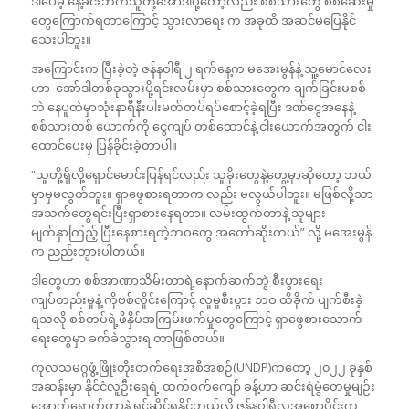
ဒါပေမဲ့ နေ့ခင်းဘက်သူတို့အော်ဒါပို့တော့လည်း စစ်သားတွေ စစ်ဆေးမှု
တွေကြောက်ရတာကြောင့် သွားလာရေး က အခုထိ အဆင်မပြေနိုင်
သေးပါဘူး။
အကြောင်းက ပြီးခဲ့တဲ့ ဇန်နဝါရီ ၂ ရက်နေ့က မအေးမွန်နဲ့ သူ့မောင်လေး
ဟာ အော်ဒါတစ်ခုသွားပို့ရင်းလမ်းမှာ စစ်သားတွေက ချက်ခြင်းမစစ်
ဘဲ နေပူထဲမှာသုံးနာရီနီးပါးမတ်တပ်ရပ်စောင့်ခဲ့ရပြီး ဒဏ်ငွေအနေနဲ့
စစ်သားတစ် ယောက်ကို ငွေကျပ် တစ်ထောင်နဲ့ ငါးယောက်အတွက် ငါး
ထောင်ပေးမှ ပြန်ခိုင်းခဲ့တာပါ။
“သူတို့ရှိလို့ရှောင်မောင်းပြန်ရင်လည်း သူခိုးတွေနဲ့တွေ့မှာဆိုတော့ ဘယ်
မှာမှမလွတ်ဘူး။ ရှာဖွေစားရတာက လည်း မလွယ်ပါဘူး။ မဖြစ်လို့သာ
အသက်တွေရင်းပြီးရှာစားနေရတာ။ လမ်းထွက်တာနဲ့ သူများ
မျက်နှာကြည့် ပြီးနေစားရတဲ့ဘဝတွေ အတော်ဆိုးတယ်” လို့ မအေးမွန်
က ညည်းတွားပါတယ်။
ဒါတွေဟာ စစ်အာဏာသိမ်းတာရဲ့နောက်ဆက်တွဲ စီးပွားရေး
ကျပ်တည်းမှုနဲ့ ကိုဗစ်လှိုင်းကြောင့် လူမူစီးပွား ဘဝ ထိခိုက် ပျက်စီးခဲ့
ရသလို စစ်တပ်ရဲ့ဖိနှိပ်အကြမ်းဖက်မှုတွေကြောင့် ရှာဖွေစားသောက်
ရေးတွေမှာ ခက်ခဲသွားရ တာဖြစ်တယ်။
ကုလသမဂ္ဂဖွံ့ဖြိုးတိုးတက်ရေးအစီအစဉ်(UNDP)ကတော့ ၂၀၂၂ ခုနှစ်
အဆန်းမှာ နိုင်ငံလူဦးရေရဲ့ ထက်ဝက်ကျော် ခန့်ဟာ ဆင်းရဲမွဲတေမှုမျဉ်း
အောက်ရောက်တာနဲ့ ရင်ဆိုင်ရနိုင်တယ်လို့ ဇန်နဝါရီလအစောပိုင်းက