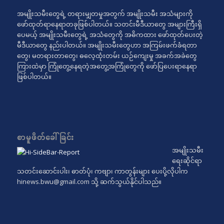
အမျိုးသမီးတွေရဲ့ တရားမျှတမှုအတွက် အမျိုးသမီး အသံများကို
ဖော်ထုတ်ရာနေရာတခုဖြစ်ပါတယ်။ သတင်းမီဒီယာတွေ အများကြီးရှိ
ပေမယ့် အမျိုးသမီးတွေရဲ့ အသံတွေကို အဓိကထား ဖော်ထုတ်ပေးတဲ့
မီဒီယာတွေ နည်းပါတယ်။ အမျိုးသမီးတွေဟာ အကြမ်းဖက်ခံရတာ
တွေ၊ မတရားတာတွေ၊ ဓလေ့ထုံးတမ်း ယဉ်ကျေးမှု အခက်အခဲတွေ
ကြားထဲမှာ ကြုံတွေ့နေရတဲ့အတွေ့အကြုံတွေကို ဖော်ပြပေးရာနေရာ
ဖြစ်ပါတယ်။
စာမူဖိတ်ခေါ်ခြင်း
အမျိုးသမီး
ရေးဆိုင်ရာ
သတင်းဆောင်းပါး၊ ဓာတ်ပုံ၊ ကဗျာ၊ ကာတွန်းများ ပေးပို့လိုပါက
hinews.bwu@gmail.com
သို့ ဆက်သွယ်နိုင်ပါသည်။