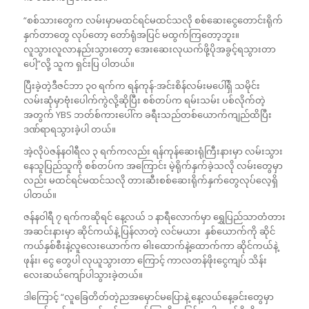
“စစ်သားတွေက လမ်းမှာမထင်ရင်မထင်သလို စစ်ဆေးငွေတောင်းရိုက်
နှက်တာတွေ လုပ်တော့ တော်ရုံအပြင် မထွက်ကြတော့ဘူး။
လူသွားလူလာနည်းသွားတော့ အေးဆေးလုယက်ဖို့ပိုအခွင့်ရသွားတာ
ပေါ့”လို့ သူက ရှင်းပြ ပါတယ်။
ပြီးခဲ့တဲ့ဒီဇင်ဘာ ၃၀ ရက်က ရန်ကုန်-အင်းစိန်လမ်းမပေါ်ရှိ သမိုင်း
လမ်းဆုံမှာဗုံးပေါက်ကွဲလို့ဆိုပြီး စစ်တပ်က ရမ်းသမ်း ပစ်လိုက်တဲ့
အတွက် YBS ဘတ်စ်ကားပေါ်က ခရီးသည်တစ်ယောက်ကျည်ထိပြီး
ဒဏ်ရာရသွားခဲ့ပါ တယ်။
အဲ့လိုပဲဇန်နဝါရီလ ၃ ရက်ကလည်း ရန်ကုန်ဆေးရုံကြီးနားမှာ လမ်းသွား
နေသူပြည်သူကို စစ်တပ်က အကြောင်း မဲ့ရိုက်နှက်ခဲ့သလို လမ်းတွေမှာ
လည်း မထင်ရင်မထင်သလို တားဆီးစစ်ဆေးရိုက်နှက်တွေလုပ်လေ့ရှိ
ပါတယ်။
ဇန်နဝါရီ ၇ ရက်ကဆိုရင် နေ့လယ် ၁ နာရီလောက်မှာ ရွှေပြည်သာတံတား
အဆင်းနားမှာ ဆိုင်ကယ်နဲ့ ပြန်လာတဲ့ လင်မယား နှစ်ယောက်ကို ဆိုင်
ကယ်နှစ်စီးနဲ့လူလေးယောက်က ဓါးထောက်နဲ့ထောက်ကာ ဆိုင်ကယ်နဲ့
ဖုန်း၊ ငွေ တွေပါ လုယူသွားတာ ကြောင့် ကာလတန်ဖိုးငွေကျပ် သိန်း
လေးဆယ်ကျော်ပါသွားခဲ့တယ်။
ဒါကြောင့် “လူခြေတိတ်တဲ့ညအမှောင်မပြောနဲ့ နေ့လယ်နေ့ခင်းတွေမှာ