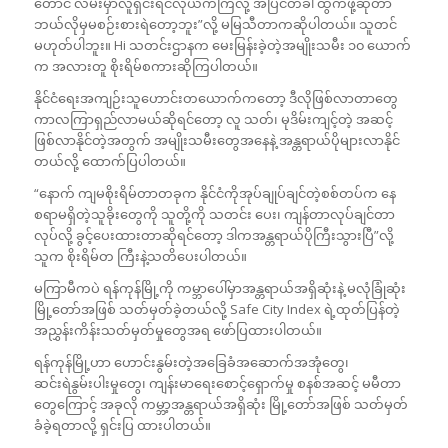
တောင် လမ်းမှာလူရှင်းရင်လုယက်ကြလို့ အပြင်တခါ ထွက်ဖို့ဆိုတာ
ဘယ်လိုမှမစဉ်းစားရဲတော့ဘူး”လို့ မမြသီတာကဆိုပါတယ်။ သူတင်
မဟုတ်ပါဘူး။ Hi သတင်းဌာနက မေးမြန်းခဲ့တဲ့အမျိုးသမီး ၁၀ ယောက်
က အလားတူ စိုးရိမ်စကားဆိုကြပါတယ်။
နိုင်ငံရေးအကျဉ်းသူဟောင်းတယောက်ကတော့ ဒီလိုဖြစ်လာတာတွေ
ကာလကြာရှည်လာမယ်ဆိုရင်တော့ လူ သတ်၊ မုဒိမ်းကျင့်တဲ့ အဆင့်
ဖြစ်လာနိုင်တဲ့အတွက် အမျိုးသမီးတွေအနေနဲ့ အန္တရာယ်ပိုများလာနိုင်
တယ်လို့ ထောက်ပြပါတယ်။
“နောက် ကျမစိုးရိမ်တာတခုက နိုင်ငံကိုအုပ်ချုပ်ချင်တဲ့စစ်တပ်က နေ
စရာမရှိတဲ့သူခိုးတွေကို သူတို့ကို သတင်း ပေး၊ ကျန်တာလုပ်ချင်တာ
လုပ်လို့ ခွင့်ပေးထားတာဆိုရင်တော့ ဒါကအန္တရာယ်ပိုကြီးသွားပြီ”လို့
သူက စိုးရိမ်တ ကြီးနဲ့သတိပေးပါတယ်။
မကြာမီကပဲ ရန်ကုန်မြို့ကို ကမ္ဘာပေါ်မှာအန္တရာယ်အရှိဆုံးနဲ့ မလုံခြုံဆုံး
မြို့တော်အဖြစ် သတ်မှတ်ခဲ့တယ်လို့ Safe City Index ရဲ့ထုတ်ပြန်တဲ့
အညွှန်းကိန်းသတ်မှတ်မှုတွေအရ ဖော်ပြထားပါတယ်။
ရန်ကုန်မြို့ဟာ ဟောင်းနွမ်းတဲ့အခြေခံအဆောက်အအုံတွေ၊
ဆင်းရဲနွမ်းပါးမှုတွေ၊ ကျန်းမာရေးစောင့်ရှောက်မှု စနစ်အဆင့် မမီတာ
တွေကြောင့် အခုလို ကမ္ဘာ့အန္တရာယ်အရှိဆုံး မြို့တော်အဖြစ် သတ်မှတ်
ခံခဲ့ရတာလို့ ရှင်းပြ ထားပါတယ်။