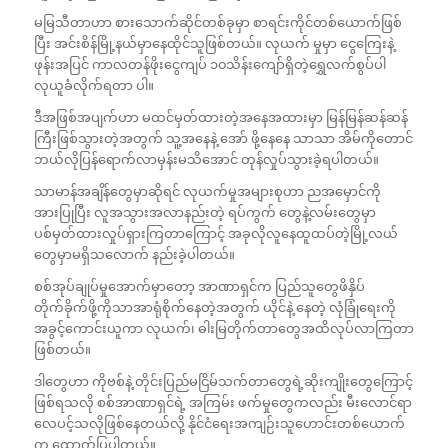
မမြသီတာဟာ စားသောက်ဆိုင်တစ်ခုမှာ စာရင်းကိုင်တစ်ယောက်ဖြစ်
ပြီး အင်းစိန်မြို့နယ်မှာနေထိုင်သူဖြစ်တယ်။ လုယက် မှုမှာ ငွေကြေးနဲ့
ဖုန်းအပြင် ကာလတန်ဖိုးငွေကျပ် ၁၀သိန်းကျော်ရှိတဲ့ရွှေလက်စွပ်ပါ
လုယူခံလိုက်ရတာ ပါ။
ဒီအဖြစ်အပျက်ဟာ မထင်မှတ်ထားတဲ့အနေအထားမှာ မြန်မြန်ဆန်ဆန်
ကြီးဖြစ်သွားတဲ့အတွက် သူ့အနေနဲ့ အော် ဖို့နေနေ သာသာ အိမ်ကိုတောင်
ဘယ်လိုပြန်ရောက်လာမှန်းမသိအောင် တုန်လှုပ်သွားခဲ့ရပါတယ်။
သာမာန်အချိန်တွေမှာဆိုရင် လုယက်မှုအများစုဟာ ညအမှောင်ကို
အားပြုပြီး လူအသွားအလာနည်းတဲ့ ရပ်ကွက် တွေနဲ့လမ်းတွေမှာ
ပစ်မှတ်ထားလှုပ်ရှားကြတာကြောင့် အခုလိုလူနေထူထပ်တဲ့မြို့လယ်
တွေမှာမရှိသလောက် နည်းခဲ့ပါတယ်။
စစ်အုပ်ချုပ်မှုအောက်မှာတော့ အာဏာရှင်က ပြည်သူတွေဖိနှိပ်
တိုက်ခိုက်ဖို့ကိုသာအာရုံစိုက်နေတဲ့အတွက် ယိုင်နဲ့ နေတဲ့ လုံခြုံရေးကို
အခွင့်ကောင်းယူကာ လုယက်၊ ဓါးမြတိုက်တာတွေအထိလုပ်လာကြတာ
ဖြစ်တယ်။
ဒါတွေဟာ ကိုဗစ်နဲ့ တိုင်းပြည်မငြိမ်သက်တာတွေရဲ့ဆိုးကျိုးတွေကြောင့်
ဖြစ်ရသလို စစ်အာဏာရှင်ရဲ့ အကြမ်း ဖက်မှုတွေကလည်း မီးလောင်ရာ
လေပင့်သလိုဖြစ်နေတယ်လို့ နိုင်ငံရေးအကျဉ်းသူဟောင်းတစ်ယောက်
က ထောက်ပြပါတယ်။