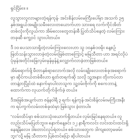
ရှင်ငြိမ်း။ ။
လူသွားလူလာများတဲ့ရန်ကုန်- အင်းစိန်လမ်းမကြီးပေါ်မှာ အသက် ၃၅
နှစ်အရွယ်အမျိုးသမီးလေးတယောက်ဟာ သားရေ လက်ကိုင်အိတ်
တစ်လုံးကိုလွယ်ကာ အိမ်လေးတွေတန်းစီ ပြွတ်သိပ်နေတဲ့ လမ်းကြား
တခုဆီ ကွေ့ဝင် သွားပါတယ်။
ဒီ ၁၀ ပေသာသာရှိတဲ့လမ်းကြားလေးဟာ သူ ၁၀နှစ်၁၀မိုး နေ့စဉ်
ဖြတ်သန်းသွားလာခဲ့တဲ့လမ်းဖြစ်တာကြောင့် မမြသီတာ ဟာ အရင်လိုပဲ
ပုံမှန်အတိုင်းခြေလှမ်းမှန်မှန်နဲ့ လျှောက်လာခဲ့တာဖြစ်တယ်။
အိမ်ရောက်ဖို့ မီတာနှစ်ရာလောက်အလို လမ်းချိုးလေးတစ်ခုအရောက်
မှာ ဆိုင်ကယ်တစ်စီးဟာ ရုတ်တရက်ဆို သလို သူ့အနား တိုးကပ်လာ
တာနဲ့တပြိုင်ထဲ နောက်မှာပါလာသူက သူ့ဝမ်းဗိုက်ကို စကေဘာနဲ့
ထောက်ကာ လုယက်တိုက်ခိုက်ခဲ့ တယ်။
ဒီအဖြစ်အပျက်ဟာ ဇန်နဝါရီ ၃ ရက်၊ ရန်ကုန်-အင်းစိန်လမ်းမကြီးအနီး
က ရပ်ကွက်လမ်းတစ်ခုထဲမှာ ဖြစ်သွား ခဲ့တာပါ။
“လမ်းထိပ်မှာ စစ်သားသုံးယောက်ရှိတယ်။ လှမ်းမြင်နေရတယ်။ လူ
လည်းသိပ်မပြတ်ဘူး။ နောက်နေ့ခင်း ၁၂ နာရီကလင်း လင်းထင်းထင်းရှိ
နေချိန်လေ။ ဒါတောင်လုပ်ရဲတယ်။ စစ်သားတွေက ဒါကျတော့မဖမ်း
ဘူး”လို့ မမြ သီတာက ပြစ်တင်ပြော ဆိုပါတယ်။