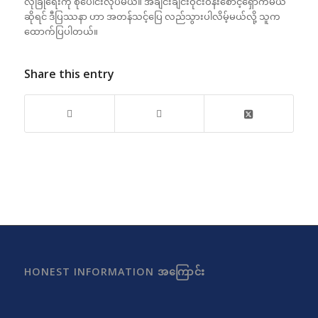
လုံခြုံရေးကို စုပေါင်းလုပ်မယ်။ အချင်းချင်းဝိုင်းဝန်းစောင့်ရှောက်မယ်
ဆိုရင် ဒီပြဿနာ ဟာ အတန်သင့်ပြေ လည်သွားပါလိမ့်မယ်လို့ သူက
ထောက်ပြပါတယ်။
Share this entry
HONEST INFORMATION အကြောင်း