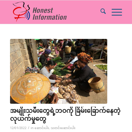
အမျိုးသမီးတွေရဲ့ဘဝကို ခြိမ်းခြောက်နေတဲ့
လုယက်မှုတွေ
/
12/01/2022
in
ဆောင်းပါး
,
သတင်းဆောင်းပါး