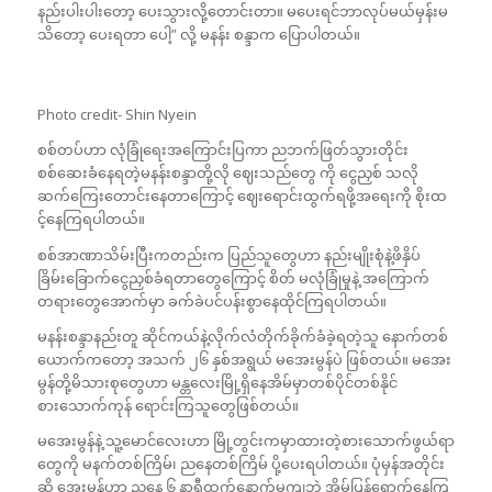
နည်းပါးပါးတော့ ပေးသွားလို့တောင်းတာ။ မပေးရင်ဘာလုပ်မယ်မှန်းမ
သိတော့ ပေးရတာ ပေါ့” လို့ မနန်း စန္ဒာက ပြောပါတယ်။
Photo credit- Shin Nyein
စစ်တပ်ဟာ လုံခြုံရေးအကြောင်းပြကာ ညဘက်ဖြတ်သွားတိုင်း
စစ်ဆေးခံနေရတဲ့မနန်းစန္ဒာတို့လို ဈေးသည်တွေ ကို ငွေညှစ် သလို
ဆက်ကြေးတောင်းနေတာကြောင့် ဈေးရောင်းထွက်ရဖို့အရေးကို စိုးထ
င့်နေကြရပါတယ်။
စစ်အာဏာသိမ်းပြီးကတည်းက ပြည်သူတွေဟာ နည်းမျိုးစုံနဲ့ဖိနှိပ်
ခြိမ်းခြောက်ငွေညှစ်ခံရတာတွေကြောင့် စိတ် မလုံခြုံမှုနဲ့ အကြောက်
တရားတွေအောက်မှာ ခက်ခဲပင်ပန်းစွာနေထိုင်ကြရပါတယ်။
မနန်းစန္ဒာနည်းတူ ဆိုင်ကယ်နဲ့လိုက်လံတိုက်ခိုက်ခံခဲ့ရတဲ့သူ နောက်တစ်
ယောက်ကတော့ အသက် ၂၆ နှစ်အရွယ် မအေးမွန်ပဲ ဖြစ်တယ်။ မအေး
မွန်တို့မိသားစုတွေဟာ မန္တလေးမြို့ရှိနေအိမ်မှာတစ်ပိုင်တစ်နိုင်
စားသောက်ကုန် ရောင်းကြသူတွေဖြစ်တယ်။
မအေးမွန်နဲ့ သူ့မောင်လေးဟာ မြို့တွင်းကမှာထားတဲ့စားသောက်ဖွယ်ရာ
တွေကို မနက်တစ်ကြိမ်၊ ညနေတစ်ကြိမ် ပို့ပေးရပါတယ်။ ပုံမှန်အတိုင်း
ဆို အေးမွန်ဟာ ညနေ ၆ နာရီထက်နောက်မကျဘဲ အိမ်ပြန်ရောက်နေကြ