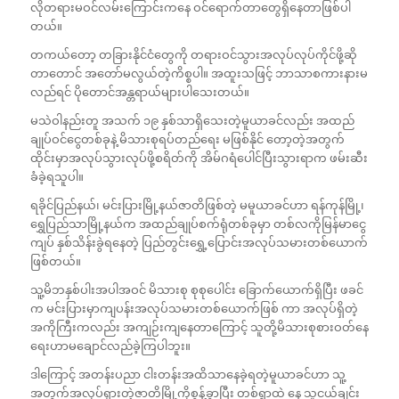
လိုတရားမဝင်လမ်းကြောင်းကနေ ဝင်ရောက်တာတွေရှိနေတာဖြစ်ပါ
တယ်။
တကယ်တော့ တခြားနိုင်ငံတွေကို တရားဝင်သွားအလုပ်လုပ်ကိုင်ဖို့ဆို
တာတောင် အတော်မလွယ်တဲ့ကိစ္စပါ။ အထူးသဖြင့် ဘာသာစကားနားမ
လည်ရင် ပိုတောင်အန္တရာယ်များပါသေးတယ်။
မသဲဝါနည်းတူ အသက် ၁၉ နှစ်သာရှိသေးတဲ့မူယာခင်လည်း အထည်
ချုပ်ဝင်ငွေတစ်ခုနဲ့ မိသားစုရပ်တည်ရေး မဖြစ်နိုင် တော့တဲ့အတွက်
ထိုင်းမှာအလုပ်သွားလုပ်ဖို့စရိတ်ကို အိမ်ဂရံပေါင်ပြီးသွားရာက ဖမ်းဆီး
ခံခဲ့ရသူပါ။
ရခိုင်ပြည်နယ်၊ မင်းပြားမြို့နယ်ဇာတိဖြစ်တဲ့ မမူယာခင်ဟာ ရန်ကုန်မြို့၊
ရွှေပြည်သာမြို့နယ်က အထည်ချုပ်စက်ရုံတစ်ခုမှာ တစ်လကိုမြန်မာငွေ
ကျပ် နှစ်သိန်းခွဲရနေတဲ့ ပြည်တွင်းရွှေ့ပြောင်းအလုပ်သမားတစ်ယောက်
ဖြစ်တယ်။
သူ့မိဘနှစ်ပါးအပါအဝင် မိသားစု စုစုပေါင်း ခြောက်ယောက်ရှိပြီး ဖခင်
က မင်းပြားမှာကျပန်းအလုပ်သမားတစ်ယောက်ဖြစ် ကာ အလုပ်ရှိတဲ့
အကိုကြီးကလည်း အကျဉ်းကျနေတာကြောင့် သူတို့မိသားစုစားဝတ်နေ
ရေးဟာမချောင်လည်ခဲ့ကြပါဘူး။
ဒါကြောင့် အတန်းပညာ ငါးတန်းအထိသာနေခဲ့ရတဲ့မူယာခင်ဟာ သူ့
အတွက်အလုပ်ရှားတဲ့ဇာတိမြို့ကိုစွန့်ခွာပြီး တစ်ရွာထဲ နေ သူငယ်ချင်း