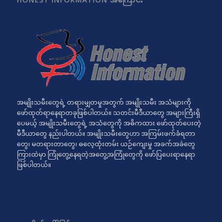
အမျိုးသမီးတွေရဲ့ တရားမျှတမှုအတွက် အမျိုးသမီး အသံများကို
ဖော်ထုတ်ရာနေရာတခုဖြစ်ပါတယ်။ သတင်းမီဒီယာတွေ အများကြီးရှိ
ပေမယ့် အမျိုးသမီးတွေရဲ့ အသံတွေကို အဓိကထား ဖော်ထုတ်ပေးတဲ့
မီဒီယာတွေ နည်းပါတယ်။ အမျိုးသမီးတွေဟာ အကြမ်းဖက်ခံရတာ
တွေ၊ မတရားတာတွေ၊ ဓလေ့ထုံးတမ်း ယဉ်ကျေးမှု အခက်အခဲတွေ
ကြားထဲမှာ ကြုံတွေ့နေရတဲ့အတွေ့အကြုံတွေကို ဖော်ပြပေးရာနေရာ
ဖြစ်ပါတယ်။