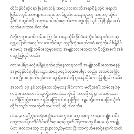
ထိုင်းနိုင်ငံဆိုင်ရာ မြန်မာသံရုံးအလုပ်သမားသံအရာရှိနဲ့ ထိုင်းရောက်
မြန်မာလုပ်သားများအရေးဆောင်ရွက်ပေးနေသူတွေ ကတော့ ထိုင်း
နိုင်ငံအတွင်းသို့ တရားမဝင်ဝင်ရောက်တာတွေမပြုလုပ်ကြဖို့ နှိုးဆော်
သတိပေးထားပါတယ်။
ဒီလိုတရားမဝင်လမ်းကြောင်းကနေ ထိုင်းနိုင်ငံထဲကိုဝင်ရောက်လာတဲ့
ရွှေ့ပြောင်းအလုပ်သမားတိုင်းမှာ တူညီတဲ့အခက်အခဲ တွေကိုယ်စီရှိနိုင်
ပေမယ့် အမျိုးသမီးတွေမှာတော့ အမျိုးသားတွေထက် ပိုလို့အခက်အခဲ
တွေ့ကြရပါတယ်။
ကားပေါ်မှာမလုံမခြုံနဲ့ ရက်ရှည်နေလာရသလို အမျိုးသမီးတွေအနေနဲ့
အခုလိုနိုင်ငံရပ်ခြားသွားအလုပ်လုပ်တဲ့အပေါ်မှာ လည်း အထင်အမြင်
သေးပြီး စနောက်ချင်တာတွေ ရှိတယ်လို့ မူသန်းခိုင်က ပြောပြပါတယ်။
အသက် ၁၉ နှစ်သာရှိသေးတဲ့မူသန်းခိုင်က“ကျမတို့အမျိုးသမီးအုပ်စု
ကများတာတောင် သူတို့ကစချင်သလိုလို၊ ဘာလို လိုနဲ့။ အထင်သေး
သလိုကြည့်တာကလည်းကြောက်စရာကြီး။ ကျမတို့စကားပြောလိုက်
တိုင်းလည်းဟားတိုက်တယ်”လို့ ဆို ပါတယ်။
ဒါပေမဲ့တချို့ပွဲစားနဲ့အမျိုးသားတွေကတော့ အတူလာတဲ့အမျိုးသမီး
တွေအပေါ်မှာလိင်ပိုင်းဆိုင်ရာနှောင့်ယှက်ကြတာတွေ ရှိပေမယ့် တချို့
ပွဲစားတွေကတော့ စာနာနားလည်မှုထားပြီးကာကွယ်စောင့်ရှောက်တတ်