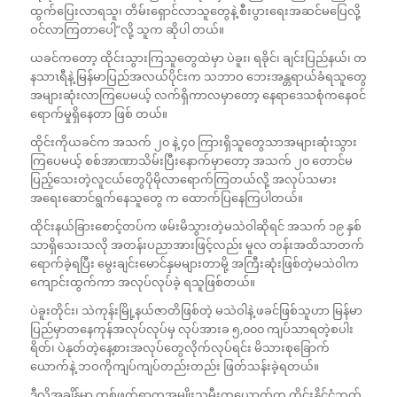
ထွက်ပြေးလာရသူ၊ တိမ်းရှောင်လာသူတွေနဲ့ စီးပွားရေးအဆင်မပြေလို့
ဝင်လာကြတာပေါ့”လို့ သူက ဆိုပါ တယ်။
ယခင်ကတော့ ထိုင်းသွားကြသူတွေထဲမှာ ပဲခူး၊ ရခိုင်၊ ချင်းပြည်နယ်၊ တ
နသာၤရီနဲ့ မြန်မာပြည်အလယ်ပိုင်းက သဘာဝ ဘေးအန္တရာယ်ခံရသူတွေ
အများဆုံးလာကြပေမယ့် လက်ရှိကာလမှာတော့ နေရာဒေသစုံကနေဝင်
ရောက်မှုရှိနေတာ ဖြစ် တယ်။
ထိုင်းကိုယခင်က အသက် ၂၀ နဲ့ ၄၀ ကြားရှိသူတွေသာအများဆုံးသွား
ကြပေမယ့် စစ်အာဏာသိမ်းပြီးနောက်မှာတော့ အသက် ၂၀ တောင်မ
ပြည့်သေးတဲ့လူငယ်တွေပိုမိုလာရောက်ကြတယ်လို့ အလုပ်သမား
အရေးဆောင်ရွက်နေသူတွေ က ထောက်ပြနေကြပါတယ်။
ထိုင်းနယ်ခြားစောင့်တပ်က ဖမ်းမိသွားတဲ့မသဲဝါဆိုရင် အသက် ၁၉ နှစ်
သာရှိသေးသလို အတန်းပညာအားဖြင့်လည်း မူလ တန်းအထိသာတက်
ရောက်ခဲ့ရပြီး မွေးချင်းမောင်နှမများတာမို့ အကြီးဆုံးဖြစ်တဲ့မသဲဝါက
ကျောင်းထွက်ကာ အလုပ်လုပ်ခဲ့ ရသူဖြစ်တယ်။
ပဲခူးတိုင်း၊ သဲကုန်းမြို့နယ်ဇာတိဖြစ်တဲ့ မသဲဝါနဲ့ ဖခင်ဖြစ်သူဟာ မြန်မာ
ပြည်မှာတနေကုန်အလုပ်လုပ်မှ လုပ်အားခ ၅,၀၀၀ ကျပ်သာရတဲ့စပါး
ရိတ်၊ ပဲနုတ်တဲ့နေ့စားအလုပ်တွေလိုက်လုပ်ရင်း မိသားစုခြောက်
ယောက်နဲ့ ဘဝကိုကျပ်ကျပ်တည်းတည်း ဖြတ်သန်းခဲ့ရတယ်။
ဒီလိုအချိန်မှာ တစ်ဖက်ရွာကအမျိုးသမီးတယောက်က ထိုင်းနိုင်ငံဘက်