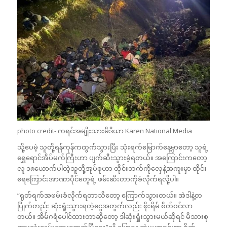
photo credit- ကရင်အမျိုးသားမီဒီယာ Karen National Media
သို့ပေမဲ့ သူတို့ရန်ကုန်ကထွက်သွားပြီး သုံးရက်မြောက်နေ့မှာတော့ သူရဲ့
ရွှေရောင်အိပ်မက်ကြီးဟာ ပျက်ဆီးသွားခဲ့ရတယ်။ အကြောင်းကတော့
လူ ၁၈ယောက်ပါတဲ့သူတို့အုပ်စုဟာ ထိုင်းဘက်ကိုလှေနဲ့အကူးမှာ ထိုင်း
ရေကြောင်းအာဏာပိုင်တွေရဲ့ ဖမ်းဆီးတာကိုခံလိုက်ရလို့ပါ။
“ရုတ်ရက်အဖမ်းခံလိုက်ရတာသိတော့ ကြောက်သွားတယ်။ အဲဒါနဲ့တ
ပြိုက်တည်း ဆုံးရှုံးသွားရတဲ့ငွေအတွက်လည်း စိုးရိမ် စိတ်ဝင်လာ
တယ်။ အိမ်ဂရံပေါင်ထားတာဆိုတော့ ဒါဆုံးရှုံးသွားမယ်ဆိုရင် မိသားစု
အားလုံးလမ်းဘေးရောက်ပြီလေ”လို့ ပြောနေ တဲ့မူယာခင်ဟာ စိတ်