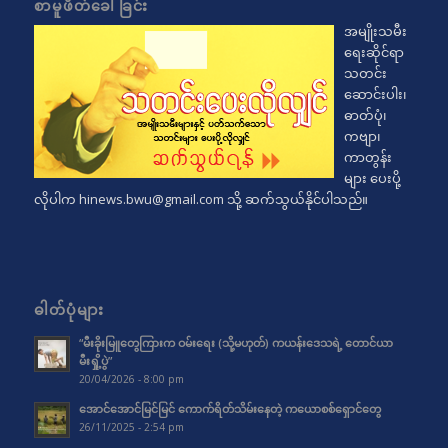
စာမူဖိတ်ခေါ်ခြင်း
အမျိုးသမီး
ရေးဆိုင်ရာ
သတင်း
ဆောင်းပါး၊
ဓာတ်ပုံ၊
ကဗျာ၊
ကာတွန်း
များ ပေးပို့
လိုပါက
hinews.bwu@gmail.com
သို့ ဆက်သွယ်နိုင်ပါသည်။
ဓါတ်ပုံများ
“မီးခိုးမြူတွေကြားက ဝမ်းရေး (သို့မဟုတ်) ကယန်းဒေသရဲ့ တောင်ယာ
မီးရှို့ပွဲ”
20/04/2026 - 8:00 pm
အောင်အောင်မြင်မြင် ကောက်ရိတ်သိမ်းနေတဲ့ ကယောစစ်ရှောင်တွေ
26/11/2025 - 2:54 pm