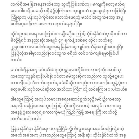
လက်ရှိအခြေအနေအထိတော့ သူတို့ပြစ်ဒဏ်ကျ၊ မကျကိုတော့မသိရ
သေးပါ။ သို့ပေမယ့် မရှိမဲ့ရှိမဲ့ကြားက သူများထံ ငွေချေးခဲ့ရတာဖြစ်ပြီး
ကြုံရာကျပန်းလုပ်ကိုင်စားသောက်နေရတဲ့ မသဲဝါအတွက်တော့ အပူ
ပေါ်အပူဆင့်ကာ သောက ရောက်နေရပါပြီ။
ထိုင်းဥပဒေအရ အကြောင်းအမျိုးမျိုးကြောင့်ထိုင်းနိုင်ငံထဲမှာခိုးဝင်တာ
မိလို့ရှိရင် အနည်းဆုံးအချုပ် ၄၅ ရက်နဲ့ ဒဏ်ငွေ ထိုင်း ဘတ်ငွေ
၂,၅၀၀(ကာလပေါက်ဈေးအရ မြန်မာငွေကျပ်တသိန်းကျော်)ပေးရပြီး
ပြန်ပို့တဲ့အခါမှာလည်းခိုးဝင်သူက စရိတ် တစ်ဝက်ကျခံရမှာဖြစ်ပါ
တယ်။
မသဲဝါတို့နဲအတူ ဖမ်းဆီးခံရတဲ့မန္တလေးတိုင်းကလာတဲ့ကိုအောင်သူ
ကတော့“လူနှစ်ရာနီးပါးခိုးဝင်တာမမိဘူးဆိုကတည်းက သူတို့ငွေပေး
ထားလို့ပေါ့။ ဒီဘက်ရောက်မှဖမ်းမိဆိုကတည်းက အစောင့်တွေနဲ့ ပွဲစား
တွေပေါင်းလုပ်တယ်ဆိုတာ အသိသာ ကြီး” လို့ ထင်ကြေးပေးပါတယ်။
ဒါတွေကြောင့် အလုပ်သမားအရေးဆောင်ရွက်သူဦးမင်းဦးကတော့
အခုလိုအခြေအနေတွေကြောင့် ထိုင်းကိုလာမယ့် အလုပ် သမားတွေ
အနေနဲ့ ပွဲစားတွေရဲ့စကားကိုမယုံကြည်ကြဖို့ အရေးကြီးတယ်လို့
သတိပေးပါတယ်။
မြန်မာနိုင်ငံမှာ နိုင်ငံရေး မတည်ငြိမ်လို့၊ စီးပွားရေးအဆင်မပြေလို့စတဲ့
အခက်အခဲအကျပ်အတည်းတွေကြောင့် အနီးဆုံး ထိုင်းနိုင်ငံထဲကို အခု