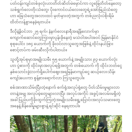
ပတ်ဝန်းကျင်တစ်ခုလုံးဟာတိတ်ဆိတ်မဲမှောင်ကာ လူခြေတိတ်နေတော့
သစ်ရွက်လေတိုးသံတွေ၊ ပိုးကောင်ငယ်လေးတွေရဲ့အော်မြည်သံတွေ
ဟာ ခြေသံတွေအလားထင် မှတ်မှားတဲ့အတွက် တစ်ညလုံးပဲစိုးရိမ်
ထိတ်လန့်စွာနေခဲ့ရတယ်။
ဒီလိုနဲ့နိုဝင်ဘာ ၂၅ ရက်၊ နံနက်လေးနာရီအချိန်လောက်မှာ
ကျောက်ဆောင်တွေကြားမှာပုန်းခိုနေတဲ့ မသဲဝါအပါအဝင် မြန်မာနိုင်ငံ
စုစုပေါင်း ၁၈၄ ယောက်ကို ခိုးဝင်လာသူတွေအဖြစ်နဲ့ ထိုင်းနယ်ခြား
စောင့်တပ်က ဖမ်းဆီးလိုက်ပါတယ်။
သူတို့အုပ်စုမှာအမျိုးသမီး ၅၅ ယောက်နဲ့ အမျိုးသား ၉၃ ယောက်လုံး
ဟာ ပွဲစားကို ထိုင်းမှာအလုပ်ရဖို့အတွက် တစ်ယောက် ကို ထိုင်းဘတ်ငွေ
နှစ်သောင်းခွဲ(လက်ရှိပေါက်ဈေးအရမြန်မာကျပ်ငွေ ဆယ့်လေးသိန်း
ကျော်)ပေးကာ စွန့်စားရောက်လာ ကြသူတွေပါ။
စစ်အာဏာသိမ်းပြီးတဲ့နောက် စက်ရုံအလုပ်ရုံတွေ ပိတ်သိမ်းမှုများလာ
တာနဲ့အမျှ အလုပ်မဲ့တွေများလာပြီး အလုပ်အကိုင် အခွင့်အလမ်းမရှိတဲ့
အခါ ပြည်ပကိုခိုးထွက်ကြတဲ့အမျိုးသမီးရွေ့ပြောင်းအလုပ်သမားတွေ
အနေနဲ့ စိန်ခေါ်မှုများစွာနဲ့ ရင်ဆိုင် နေရတာပါ။