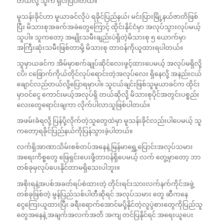
တယ်လို့ သူက ရှင်းပြပါတယ်။
မူသန်းခိုင်ဟာ မူယာခင်လိုပဲ ရခိုင်ပြည်နယ်၊ မင်းပြားမြို့နယ်ဇာတိဖြစ်
ပြီး မိသားစုအခက်အခဲတွေကြောင့် ထိုင်းနိုင်ငံမှာ အလုပ်သွားလုပ်မယ့်
သူပါ။ သူကတော့ အမျိုးသမီးချည်းပဲရှိတဲ့မိသားစု ၅ ယောက်မှာ
အကြီးဆုံးသမီးဖြစ်တာမို့ မိသားစု တာဝန်ကိုယူထားရပါတယ်။
သူမှာယခင်က အိမ်မှာစက်ချုပ်ဆိုင်လေးဖွင့်ထားပေမယ့် အလုပ်မရှိလို့
ငပိ၊ ငခြောက်ကိုယ်တိုင်လုပ်ရောင်းတဲ့အလုပ်လေး ရှိနေလို့ အနည်းငယ်
ချောင်လည်တယ်လို့ပြောရမှာပါ။ သူငယ်ချင်းဖြစ်သူမူယာခင်က ထိုင်း
မှာဝင်ငွေ ကောင်းမယ့်အလုပ်ရှိ တယ်ဆိုလို့ မိသားစုပိုင်အတွင်းပစ္စည်း
လေးတွေရောင်းချကာ လိုက်ပါလာသူဖြစ်ပါတယ်။
အဖမ်းခံရလို့ ပြန်ပို့လိုက်တဲ့သူတွေထဲမှာ မူသန်းခိုင်လည်းပါပေမယ့် သူ
ကတော့ရခိုင်ပြည်နယ်ကိုပြန်သွားခဲ့ပါတယ်။
လက်ရှိအာဏာသိမ်းစစ်တပ်အနေနဲ့ မြန်မာရွှေ့ပြောင်းအလုပ်သမား
အရေးကိစ္စတွေ ဖြေရှင်းပေးဖို့တာဝန်ရှိပေမယ့် လက် တွေ့မှာတော့ ဘာ
တစ်ခုမှလုပ်ပေးနိုင်တာမရှိသေးပါဘူး။
အစိုးရနဲ့အပစ်အခတ်ရပ်စဲထားတဲ့ တိုင်းရင်းသားလက်နက်ကိုင်အဖွဲ့
တစ်ခုဖြစ်တဲ့ မွန်ပြည်သစ်ပါတီဆိုရင် အလုပ်သမား တွေ ဆီကနေ
ငွေကြေးယူထားပြီး ခရီးရောက်အောင်မပို့နိုင်တဲ့လူပွဲစားတွေကိုပြည်သူ
တွေအနေနဲ့ အချက်အလက်အတိ အကျ တင်ပြနိုင်ရင် အရေးယူပေး