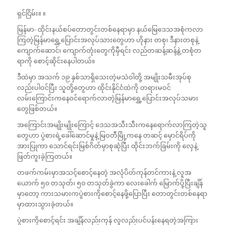
ရှင်ငြိမ်း။ ။
မြန်မာ- ထိုင်းနယ်စပ်တောတွင်းတစ်နေရာမှာ နယ်မြေဒေသအစုံကလာ
ကြတဲ့မြန်မာရွှေ့ပြောင်းအလုပ်သားတွေဟာ ဟိုနား တစု၊ ဒီနားတစုနဲ့
ကျောက်ဆောင်၊ ကျောက်တုံးတွေကိုမှီရင်း လည်တဆန့်ဆန့်နဲ့ တစုံတ
ရာကို စောင့်ဆိုင်းနေပါတယ်။
ဒီထဲမှာ အသက် ၁၉ နှစ်သာရှိသေးတဲ့မသဲဝါတို့ အမျိုးသမီးအုပ်စု
လည်းပါဝင်ပြီး သူတို့တွေဟာ ထိုင်းနိုင်ငံထဲကို တရားမဝင်
လမ်းကြောင်းကနေဝင်ရောက်လာတဲ့မြန်မာရွှေ့ပြောင်းအလုပ်သမား
တွေဖြစ်တယ်။
အကြောင်းအမျိုးမျိုးကြောင့် ဒေသအသီးသီးကနေရောက်လာကြတဲ့သူ
တွေဟာ ပွဲစားရဲ့ခေါ်ဆောင်မှုနဲ့ မြဝတီမြို့ကနေ တဆင့် မှောင်ရိပ်ကို
အားပြုကာ သောင်ရင်းမြစ်ဂိတ်မှာစုဆုံပြီး ထိုင်းဘက်ခြမ်းကို လှေနဲ့
ဖြတ်ကူးခဲ့ကြတယ်။
တဖက်ကမ်းမှာအသင့်စောင့်နေတဲ့ အလုံပိတ်ကုန်တင်ကားနဲ့ လူအ
ယောက် ၅၀ တသုတ်၊ ၅၀ တသုတ်ခွဲကာ လေးခေါက် မြောက်ပို့ပြီးချိန်
မှာတော့ ကားသမားကပွဲစားကိုစောင့်နေဖို့ပြောပြီး တောတွင်းတစ်နေရာ
မှာထားသွားခဲ့တယ်။
ပွဲစားကိုစောင့်ရင်း အချိန်လည်းကုန် လူလည်းပင်ပန်းနေရတဲ့အကြား