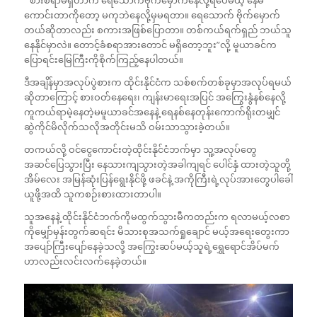
ကောင်းတာကိုတော့ မကုဘဲနေလို့မှမရတာ။ ရေသောက် ဗိုက်မှောက်
တယ်ဆိုတာလည်း စကားအဖြစ်ပြောတာ။ တစ်ကယ်ရက်ရှည် ဘယ်သူ
နေနိုင်မှာလဲ။ တောင့်ခံစရာအားတောင် မရှိတော့ဘူး”လို့ မူယာခင်က
ပြောရင်းမြေကြီးကိုစိုက်ကြည့်နေပါတယ်။
ဒီအချိန်မှာအလုပ်ပွဲစားက ထိုင်းနိုင်ငံက သစ်စက်တစ်ခုမှာအလုပ်ရမယ်
ဆိုတာကြောင့် စားဝတ်နေရေး၊ ကျန်းမာရေးအပြင် အကြွေးနွံနစ်နေလို့
ကူကယ်ရာမဲ့နေတဲ့မမူယာခင်အနေနဲ့ ရေနစ်နေတုန်းကောက်ရိုးတမျှင်
ဆွဲကိုင်မိလိုက်သလိုအတိုင်းမသိ ဝမ်းသာသွားခဲ့တယ်။
တကယ်လို့ ဝင်ငွေကောင်းတဲ့ထိုင်းနိုင်ငံဘက်မှာ သူ့အလုပ်တွေ
အဆင်ပြေသွားပြီး နေသားကျသွားတဲ့အခါကျရင် ပေါင်နှံ ထားတဲ့သူတို့
အိမ်လေး အမြန်ဆုံးပြန်ရွေးနိုင်ဖို့ ဖခင်နဲ့ အကိုကြီးရဲ့လုပ်အားတွေပါခေါ်
ယူဖို့အထိ သူကစဉ်းစားထားတာပါ။
သူအနေနဲ့ ထိုင်းနိုင်ငံဘက်ကိုမထွက်သွားမီကတည်းက ရလာမယ့်လစာ
ကိုမျှော်မှန်းတွက်ဆရင်း မိသားစုအသက်ရှုချောင် မယ့်အရေးတွေးကာ
အပျော်ကြီးပျော်နေခဲ့သလို့ အကြွေးဆပ်မယ့်သူရဲ့ရွှေရောင်အိပ်မက်
ဟာလည်းလင်းလက်နေခဲ့တယ်။