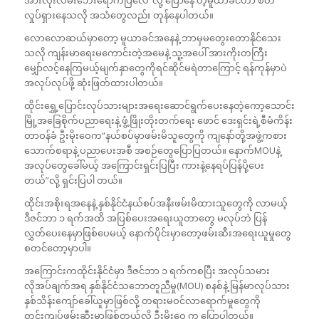
လှုပ်ရှားနေသလို အသံတွေလည်း တုန်နေပါတယ်။
လောလောဆယ်မှာတော့ မူယာခင်အနေနဲ့ ဘာမှမတွေးတောနိုင်သေး
သလို ကျန်းမာရေးမကောင်းတဲ့အမေနဲ့ သူ့အပေါ် အားကိုးတကြီး
မျှော်လင့်နေကြမယ့်မျက်နှာတွေကိုရင်ဆိုင်မရဲတာကြောင့် ရန်ကုန်မှာပဲ
အလုပ်လုပ်ဖို့ ဆုံးဖြတ်ထားပါတယ်။
ထိုင်းရွှေ့ပြောင်းလုပ်သားများအရေးဆောင်ရွက်ပေးနေတဲ့ကော့သောင်း
မြို့အခြေစိုက်ပညာရေးနဲ့ ဖွံ့ဖြိုးတိုးတက်ရေး ဖောင် ဒေးရှင်းရဲ့စီမံကိန်း
တာဝန်ခံ ဦးမိုးဝေက“နယ်စပ်မှာဖမ်းမိသူတွေကို ကျနော်တို့အဖွဲ့ကစား
သောက်စရာနဲ့ ပညာပေးအစီ အစဉ်တွေပြောပြတယ်။ နောက်MOUနဲ့
အလုပ်တွေခေါ်မယ့် အကြောင်းရှင်းပြပြီး ကားနဲ့နေရပ်ပြန်ပို့ပေး
တယ်”လို့ ရှင်းပြပါ တယ်။
ထိုင်းအစိုးရအနေနဲ့ နှစ်နိုင်ငံနယ်စပ်အနီးဖမ်းမိထားသူတွေကို လာမယ့်
ဒီဇင်ဘာ ၁ ရက်အထိ အပြစ်ပေးအရေးယူတာတွေ မလုပ်ဘဲ ပြန်
လွှတ်ပေးနေမှာဖြစ်ပေမယ့် နောက်ပိုင်းမှာတော့ဖမ်းဆီးအရေးယူမှုတွေ
စတင်တော့မှာပါ။
အကြောင်းကထိုင်းနိုင်ငံမှာ ဒီဇင်ဘာ ၁ ရက်ကစပြီး အလုပ်သမား
လိုအပ်ချက်အရ နှစ်နိုင်ငံသဘောတူညီမှု(MOU) စနစ်နဲ့ မြန်မာလုပ်သား
နှစ်သိန်းကျော်ခေါ်ယူမှာဖြစ်လို့ တရားမဝင်လာရောက်မှုတွေကို
တင်းကျပ်ဖမ်းဆီးမှာဖြစ်တယ်လို့ ဦးမိုးဝေ က ပြောပါတယ်။