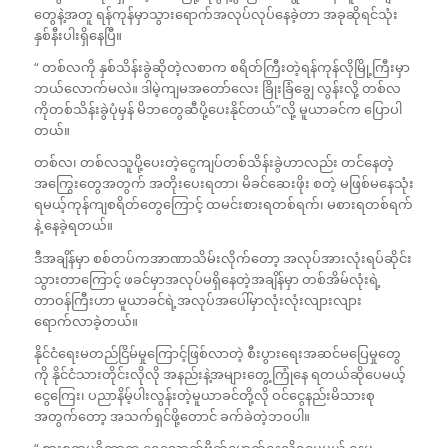
တွေနဲ့အတူ ရန်ကုန်မှာသွားရောက်အလုပ်လုပ်နေခဲ့တာ အခုဆိုရင်သုံး
နှစ်နီးပါးရှိနေပြီ။
“ တစ်လကို နှစ်သိန်းခွဲဆိုတဲ့လစာက စရိတ်ကြီးတဲ့ရန်ကုန်လိုမြို့ကြီးမှာ
ဘယ်လောက်မလဲ။ ဒါမဲ့ကျမအတော်လေး ခြိုးခြံချွေ လွန်းလို့ တစ်လ
ကိုတစ်သိန်းခွဲပုံမှန် မိဘတွေဆီပို့ပေးနိုင်တယ်”လို့ မူယာခင်က ပြောပါ
တယ်။
တစ်လ၊ တစ်လသူပို့ပေးတဲ့ငွေကျပ်တစ်သိန်းခွဲဟာလည်း တင်နေတဲ့
အကြွေးတွေအတွက် အတိုးပေးရတာ၊ မိခင်ဆေးဖိုး စတဲ့ မဖြစ်မနေသုံး
ရမယ့်ကုန်ကျစရိတ်တွေကြောင့် ထမင်းစားရတစ်ရက်၊ မစားရတစ်ရက်
နဲ့ နေခဲ့ရတယ်။
ဒီအချိန်မှာ စစ်တပ်ကအာဏာသိမ်းလိုက်တော့ အလုပ်အားလုံးရပ်ဆိုင်း
သွားတာကြောင့် ဖခင်မှာအလုပ်မရှိနေတဲ့အချိန်မှာ တစ်အိမ်လုံးရဲ့
တာဝန်ကြီးဟာ မူယာခင်ရဲ့အလုပ်အပေါ်မှာလုံးလုံးလျားလျား
ရောက်လာခဲ့တယ်။
နိုင်ငံရေးမတည်ငြိမ်မှုကြောင့်ဖြစ်လာတဲ့ စီးပွားရေးအဆင်မပြေမှုတွေ
ကို နိုင်ငံသားတိုင်းလိုလို အနည်းနဲ့အများတွေ့ကြုံနေ ရတယ်ဆိုပေမယ့်
ငွေကြေး၊ ပညာနိမ့်ပါးလွန်းတဲ့မူယာခင်တို့လို ဝင်ငွေနည်းမိသားစု
အတွက်တော့ အသက်ရှင်ဖို့တောင် ခက်ခဲတဲ့ဘဝပါ။
“ စားစရာမရှိတာက ရေသောက်ဗိုက်မှောက်နေလို့ရပေမယ့် နေမ