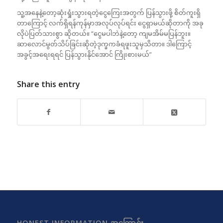
သူ့အနေနဲ့တော့ဆုံးရှုံးသွားရတဲ့ငွေကြေးအတွက် ပြန်သွားဖို့ စိတ်ကူးရှိ
တာကြောင့် လက်ရှိရန်ကုန်မှာအလုပ်လုပ်ရင်း ငွေရှာမယ်ဆိုတာကို အခု
လိုပဲပြတ်သားစွာ ဆိုတယ်။ “ငွေမပါဘဲနဲ့တော့ ကျမအိမ်မပြန်ဘူး။
ဆာလောင်မွတ်သိပ်ခြင်းဆိုတဲ့ဒုက္ခကခံရဖူးသူမှသိတာ။ ဒါကြောင့်
အခွင့်အရေးရရင် ပြန်သွားနိုင်အောင် ကြိုးစားမယ်”
Share this entry
HONEST INFORMATION အကြောင်း