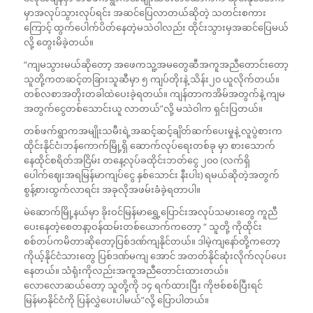
မှာအလုပ်သွားလုပ်ရင်း အဆင်ပြေလာတယ်ဆိုတဲ့ သတင်းစကား
ကြောင့် ထွက်ပေါက်ပိတ်နေတဲ့မသဲဝါလည်း ထိုင်းသွားမှအဆင်ပြေမယ်
လို့ တွေးမိခဲ့တယ်။
“ကျမသွားမယ်ဆိုတော့ အဖေကသူ့အမတွေဆီအကူအညီတောင်းတော့
သူတို့ကတဆင့်တခြားသူဆီမှာ ၅ ကျပ်တိုးနဲ့ သိန်း၂၀ ယူလိုက်တယ်။
တစ်လစာအတိုးတခါထဲပေးခဲ့ရတယ်။ ကျန်တာကအိမ်အတွက်နဲ့ ကျမ
အတွက်ငွေတစ်သောင်းယူ လာတယ်”လို့ မသဲဝါက ရှင်းပြတယ်။
တစ်ဖက်ရွာကအမျိုးသမီးရဲ့အဆင့်ဆင့်ချိတ်ဆက်ပေးမှုနဲ့ လူပွဲစားက
ထိုင်းနိုင်ငံ၊ဘန်ကောက်မြို့ရှိ ဆောက်လုပ်ရေးတစ်ခု မှာ စားသောက်
နေထိုင်စရိတ်အငြိမ်း တနေ့လုပ်ခထိုင်းဘတ်ငွေ ၂၀၀ (လက်ရှိ
ပေါက်ဈေးအရမြန်မာကျပ်ငွေ နှစ်သောင်း နီးပါး) ရမယ်ဆိုတဲ့အတွက်
စွန့်စားထွက်လာရင်း အခုလိုအဖမ်းခံခဲ့ရတာပါ။
မဲဆောက်မြို့နယ်မှာ ခိုးဝင်မြန်မာရွှေ့ပြောင်းအလုပ်သမားတွေ ကူညီ
ပေးနေတဲ့စေတနာ့ဝန်ထမ်းတစ်ယောက်ကတော့ “ သူတို့ ကိုထိုင်း
စစ်တပ်ကမိတာဆိုတော့ပြစ်ဒဏ်ကျနိုင်တယ်။ ဒါမဲ့ကျနော်တို့ကတော့
ကိုယ့်နိုင်ငံသားတွေ ပြစ်ဒဏ်မကျ အောင် အတတ်နိုင်ဆုံးလိုက်လုပ်ပေး
နေတယ်။ သံရုံးကိုလည်းအကူအညီတောင်းထားတယ်။
လောလောဆယ်တော့ သူတို့ကို ၁၄ ရက်ထားပြီး ကိုဗစ်စစ်ပြီးရင်
မြန်မာနိုင်ငံကို ပြန်လွှဲပေးပါမယ်”လို့ ပြောပါတယ်။