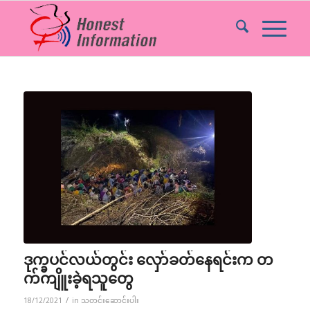
ဒုက္ခပင်လယ်တွင်း လှော်ခတ်နေရင်းက တ
က်ကျိူးခဲ့ရသူတွေ
/
18/12/2021
in
သတင်းဆောင်းပါး