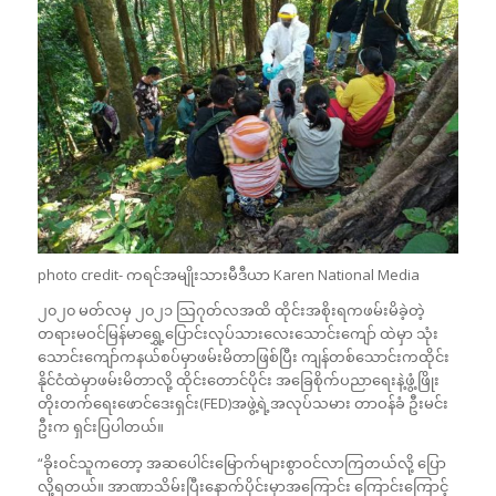
photo credit- ကရင်အမျိုးသားမီဒီယာ Karen National Media
၂၀၂၀ မတ်လမှ ၂၀၂၁ သြဂုတ်လအထိ ထိုင်းအစိုးရကဖမ်းမိခဲ့တဲ့
တရားမဝင်မြန်မာရွှေ့ပြောင်းလုပ်သားလေးသောင်းကျော် ထဲမှာ သုံး
သောင်းကျော်ကနယ်စပ်မှာဖမ်းမိတာဖြစ်ပြီး ကျန်တစ်သောင်းကထိုင်း
နိုင်ငံထဲမှာဖမ်းမိတာလို့ ထိုင်းတောင်ပိုင်း အခြေစိုက်ပညာရေးနဲ့ဖွံ့ဖြိုး
တိုးတက်ရေးဖောင်ဒေးရှင်း(FED)အဖွဲ့ရဲ့အလုပ်သမား တာဝန်ခံ ဦးမင်း
ဦးက ရှင်းပြပါတယ်။
“ခိုးဝင်သူကတော့ အဆပေါင်းမြောက်များစွာဝင်လာကြတယ်လို့ ပြော
လို့ရတယ်။ အာဏာသိမ်းပြီးနောက်ပိုင်းမှာအကြောင်း ကြောင်းကြောင့်