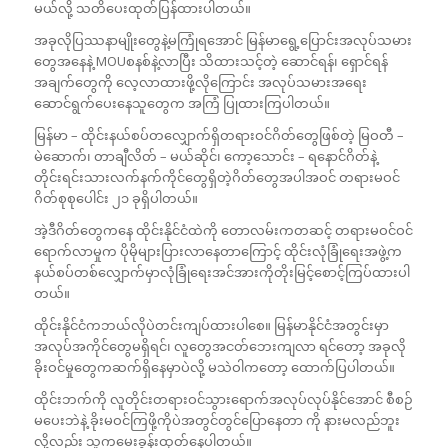
မယ်လို့ သတိပေးထုတ်ပြန်ထားပါတယ်။
အခုလိုပြဿနာမျိုးတွေနဲ့မကြုံရအောင် မြန်မာရွေ့ပြောင်းအလုပ်သမား
တွေအနေနဲ့ MOUစနစ်နဲ့လာပြီး သိထားသင့်တဲ့ ဆောင်ရန်၊ ရှောင်ရန်
အချက်တွေကို လေ့လာထားဖို့လိုကြောင်း အလုပ်သမားအရေး
ဆောင်ရွက်ပေးနေသူတွေက အကြံ ပြုထားကြပါတယ်။
မြန်မာ – ထိုင်းနယ်စပ်တလျှောက်ရှိတရားဝင်ဂိတ်တွေဖြစ်တဲ့ မြဝတီ –
မဲဆောက်၊ တာချီလိတ် – မယ်ဆိုင်၊ ကော့သောင်း – ရနောင်ဂိတ်နဲ့
တိုင်းရင်းသားလက်နက်ကိုင်တွေရှိတဲ့ဂိတ်တွေအပါအဝင် တရားမဝင်
ဂိတ်စုစုပေါင်း ၂၁ ခုရှိပါတယ်။
အဲ့ဒီဂိတ်တွေကနေ ထိုင်းနိုင်ငံထဲကို တောလမ်းကတဆင့် တရားမဝင်ဝင်
ရောက်လာမှုက ပိုမိုများပြားလာနေတာကြောင့် ထိုင်းလုံခြုံရေးအဖွဲ့က
နယ်စပ်တစ်လျှောက်မှာလုံခြုံရေးအင်အားကိုတိုးမြင့်စောင့်ကြပ်ထားပါ
တယ်။
ထိုင်းနိုင်ငံကဘယ်လိုပဲတင်းကျပ်ထားပါစေ။ မြန်မာနိုင်ငံအတွင်းမှာ
အလုပ်အကိုင်တွေမရှိရင်၊ လူတွေအငတ်ဘေးကျလာ ရင်တော့ အခုလို
ခိုးဝင်မှုတွေကဆက်ရှိနေမှာပဲလို့ မသဲဝါကတော့ ထောက်ပြပါတယ်။
ထိုင်းဘက်ကို လူတိုင်းတရားဝင်သွားရောက်အလုပ်လုပ်နိုင်အောင် စီစဉ်
မပေးဘဲနဲ့ ခိုးမဝင်ကြဖို့ကိုပဲအတွင်တွင်ပြောနေတာ ကို နားမလည်ဘူး
လို့လည်း သူကမေးခွန်းထုတ်နေပါတယ်။