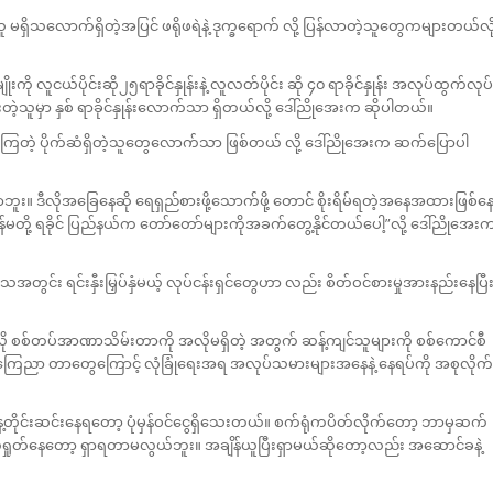
ှိသလောက်ရှိတဲ့အပြင် ဖရိုဖရဲနဲ့ ဒုက္ခရောက် လို့ ပြန်လာတဲ့သူတွေကများတယ်လို
းကို လူငယ်ပိုင်းဆို၂၅ရာခိုင်နှုန်းနဲ့ လူလတ်ပိုင်း ဆို ၄၀ ရာခိုင်နှုန်း အလုပ်ထွက်လုပ်
တဲ့သူမှာ နှစ် ရာခိုင်နှုန်းလောက်သာ ရှိတယ်လို့ ဒေါ်ညိုအေးက ဆိုပါတယ်။
င်ကြတဲ့ ပိုက်ဆံရှိတဲ့သူတွေလောက်သာ ဖြစ်တယ် လို့ ဒေါ်ညိုအေးက ဆက်ပြောပါ
။ ဒီလိုအခြေနေဆို ရေရှည်စားဖို့သောက်ဖို့ တောင် စိုးရိမ်ရတဲ့အနေအထားဖြစ်န
န်မတို့ ရခိုင် ပြည်နယ်က တော်တော်များကိုအခက်တွေ့နိုင်တယ်ပေါ့”လို့ ဒေါ်ညိုအေး
တွင်း ရင်းနှီးမြှပ်နှံမယ့် လုပ်ငန်းရှင်တွေဟာ လည်း စိတ်ဝင်စားမှုအားနည်းနေပြီ
လို စစ်တပ်အာဏာသိမ်းတာကို အလိုမရှိတဲ့ အတွက် ဆန့်ကျင်သူများကို စစ်ကောင်စီ
ေး ကြေညာ တာတွေကြောင့် လုံခြုံရေးအရ အလုပ်သမားများအနေနဲ့ နေရပ်ကို အစုလိုက်
့တိုင်းဆင်းနေရတော့ ပုံမှန်ဝင်ငွေရှိသေးတယ်။ စက်ရုံကပိတ်လိုက်တော့ ဘာမှဆက်
ရှုတ်နေတော့ ရှာရတာမလွယ်ဘူး။ အချိန်ယူပြီးရှာမယ်ဆိုတော့လည်း အဆောင်ခနဲ့