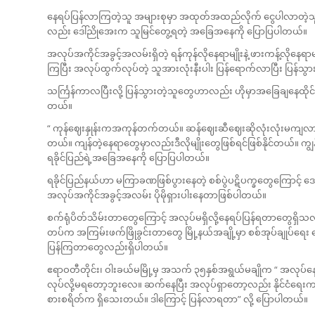
နေရပ်ပြန်လာကြတဲ့သူ အများစုမှာ အထုတ်အထည်လိုက် ငွေပါလာတဲ့သူ မရ
လည်း ဒေါ်ညိုအေးက သူမြင်တွေ့ရတဲ့ အခြေအနေကို ပြောပြပါတယ်။
အလုပ်အကိုင်အခွင့်အလမ်းရှိတဲ့ ရန်ကုန်လိုနေရာမျိုးနဲ့ ဖားကန့်လိုနေရာမျို
ကြပြီး အလုပ်ထွက်လုပ်တဲ့ သူအားလုံးနီးပါး ပြန်ရောက်လာပြီး ပြန်သွား
သင်္ကြန်ကာလပြီးလို့ ပြန်သွားတဲ့သူတွေဟာလည်း ဟိုမှာအခြေချနေထို
တယ်။
“ ကုန်ဈေးနှုန်းကအကုန်တက်တယ်။ ဆန်ဈေးဆီဈေးဆိုလုံးလုံးမကျလာဘူး
တယ်။ ကျန်တဲ့နေရာတွေမှာလည်းဒီလိုမျိုးတွေဖြစ်ရင်ဖြစ်နိုင်တယ်။ ကျွ
ရခိုင်ပြည်ရဲ့အခြေအနေကို ပြောပြပါတယ်။
ရခိုင်ပြည်နယ်ဟာ မကြာခဏဖြစ်ပွားနေတဲ့ စစ်ပွဲပဋိပက္ခတွေကြောင့် ဒေသအ
အလုပ်အကိုင်အခွင့်အလမ်း ပိုမိုရှားပါးနေတာဖြစ်ပါတယ်။
စက်ရုံပိတ်သိမ်းတာတွေကြောင့် အလုပ်မရှိလို့နေရပ်ပြန်ရတာတွေရှိသ
တပ်က အကြမ်းဖက်ဖြိုခွင်းတာတွေ မြို့နယ်အချို့မှာ စစ်အုပ်ချုပ်ရ
ပြန်ကြတာတွေလည်းရှိပါတယ်။
ဧရာဝတီတိုင်း၊ ဝါးခယ်မမြို့မှ အသက် ၃၅နှစ်အရွယ်မချိုက “ အလုပ်နေ
လုပ်လို့မရတော့ဘူးလေ။ ဆက်နေပြီး အလုပ်ရှာတော့လည်း နိုင်ငံရေးက
စားစရိတ်က ရှိသေးတယ်။ ဒါကြောင့် ပြန်လာရတာ” လို့ ပြောပါတယ်။