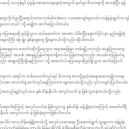
့် လကုန်ရင် ပုံမှန်လစာလေးရနေတဲ့အတွက် နယ်မှာ မိသားစုကို ထားခဲ့ပြီး ရန်
်တွေလိုက်ခူးပြီးရောင်းတာ။ တစ်ခါတစ်လေ ၁,၀၀၀ကျော်ရတယ်။ ကန်စွန်းရွက်က ရန
ေးရသေး တယ်” လို့ မချိုက ဆက်ပြောပါတယ်။
မှ ပြောရေးဆို ခွင့်ရှိသူက တပ်မတော်က အာဏာ သိမ်းပြီးနောက်ပိုင်းမှာ နည်းမျိုးစုံ
ားကြီး ဆုံးရှုံး နစ်နာမှုတွေ ရှိနေတယ်လို့လည်း ဆိုပါတယ်။
အခြေအနေမှာက တောင်းဆိုလို့မရဘူး။ အခုအခြေမှာ တစ်ချို့ကလည်း ဆန္ဒပြတာတွေ
ပြန်ရင် အသစ် အနေနဲ့ ပြန်ဝင်ရတာရှိတယ်။ ပြန်လာရင်လည်း အသစ်ကပြန်ဝင်ရ
း အများကြီးရှိနေကြတာ” လို့ အထက်ပါ ပြောရေးဆိုခွင့်ရှိသူက ဆက်ပြောပါ
ားစုဟာ အရင်က တစ်ယောက်လုပ်ရင် မိသားစု စားလို့ရတဲ့အနေအထားမျိုးကနေ၊
ွက်လစာ လောက်နဲ့ ဆက်လုပ်နေကြတာက များတယ်လို့လည်း ၎င်းကရှင်းပြပါတယ်။
ာင့်အထည်ချုပ်လုပ်သား နှစ်သိန်းနီးပါး အလုပ်လက် မဲ့ ဖြစ်သွားခဲ့တယ်လို့လည်း
ကပ်ရောဂါကြောင့် အလုပ်လက်မဲ့ ဖြစ်သွားသူ နှစ်သိန်း ခန့် ရှိခဲ့တာကြောင့် ဖေဖော်ဝါရီ
းပါး အလုပ်လက် မဲ့ ဖြစ်ခဲ့ရတာဖြစ်ပါတယ်။
ေါင်း လေးသိန်းခန့်ရှိတယ်လို့ အလုပ်သမားရေး ဦးဆောင်ရွက်သူများက ခန့်မှန်း
ြစ်နေ တာပါ။ မြန်မာနိုင်ငံရှိ ဖွံ့ဖြိုးမှုစီမံကိန်းအားလုံးကို ရပ်ဆိုင်းလိုက်