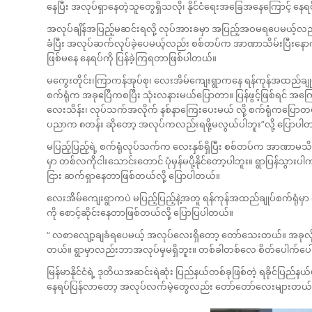
နေပြီး အလုပ်ရှာနေတဲ့သူတွေရှိသလို၊ နိုင်ငံရေးအခြေအနေကြောင့် နေ
အလုပ်ချိန်အပြည့်မဆင်းရလို့ လုပ်အားခမှာ အပြည့်အဝမရပေမယ့်လည
ခံပြီး အလုပ်ဆက်လုပ်ခဲ့ပေမယ့်လည်း စစ်တပ်က အာဏာသိမ်းပြီးနောက
ဖြစ်မနေ နေရပ်ကို ပြန်ခဲ့ကြရတာဖြစ်ပါတယ်။
မကွေးတိုင်း၊ကြာကန်အုပ်စု၊ လေးအိမ်ကျေးရွာကနေ ရန်ကုန်အထည်ချုပ်
စက်ရုံက အခုဧပြီကစပြီး သုံးလနားမယ်ပြောတာ။ ပြန်ဖွင့်ဖြစ်ရင် အကြောင်းပ
လေးသိန်း၊ လုပ်သက်အလိုက် နစ်နာကြေးပေးမယ် လို့ စက်ရုံကပြောတ
ပညာက ၈တန်း ဆိုတော့ အလုပ်ကလည်းရဖို့မလွယ်ပါဘူး”လို့ ပြောပါ
မပြည့်ပြည့်ရဲ့ စက်ရုံလုပ်သက်က လေးနှစ်ရှိပြီး စစ်တပ်က အာဏာမသိမ်းခင
မှာ တစ်လကိုငါးသောင်းတောင် ပုံမှန်မပို့နိုင်တော့ပါဘူး။ ရွာပြန်သ
ငြား ဆက်ရှာနေတာဖြစ်တယ်လို့ ပြောပါတယ်။
လေးအိမ်ကျေးရွာကပဲ မပြည့်ပြည့်နဲ့အတူ ရန်ကုန်အထည်ချုပ်စက်ရုံမှာ လ
ကို စောင့်ဆိုင်းနေတာဖြစ်တယ်လို့ ပြောပြပါတယ်။
“ လစာလျော့ချခံရပေမယ့် အလုပ်လေးရှိတော့ တော်သေးတယ်။ အခုလိ
တယ်။ ရွာမှာလည်းဘာအလုပ်မှမရှိဘူး။ တစ်ခါတစ်လေ စိတ်ပေါက်ပေါက်
မြန်မာနိုင်ငံရဲ့ ဒုတိယအဆင်းရဲဆုံး ပြည်နယ်တစ်ခုဖြစ်တဲ့ ရခိုင်ပြ
နေရပ်ပြန်လာတော့ အလုပ်လက်မဲ့တွေလည်း တော်တော်လေးများတယ်လို့ 