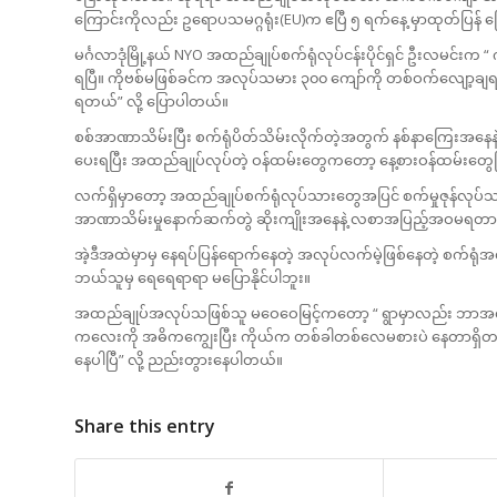
ကြောင်းကိုလည်း ဥရောပသမဂ္ဂရုံး(EU)က ဧပြီ ၅ ရက်နေ့ မှာထုတ်ပြန်
မင်္ဂလာဒုံမြို့နယ် NYO အထည်ချုပ်စက်ရုံလုပ်ငန်းပိုင်ရှင် ဦးလမင်း
ရပြီ။ ကိုဗစ်မဖြစ်ခင်က အလုပ်သမား ၃၀၀ ကျော်ကို တစ်ဝက်လျော့ချရတ
ရတယ်” လို့ ပြောပါတယ်။
စစ်အာဏာသိမ်းပြီး စက်ရုံပိတ်သိမ်းလိုက်တဲ့အတွက် နစ်နာကြေးအနေနဲ့ ရုံးပ
ပေးရပြီး အထည်ချုပ်လုပ်တဲ့ ဝန်ထမ်းတွေကတော့ နေ့စားဝန်ထမ်းတွ
လက်ရှိမှာတော့ အထည်ချုပ်စက်ရုံလုပ်သားတွေအပြင် စက်မှုဇုန်လုပ်
အာဏာသိမ်းမှုနောက်ဆက်တွဲ ဆိုးကျိုးအနေနဲ့ လစာအပြည့်အဝမရတာတ
အဲ့ဒီအထဲမှာမှ နေရပ်ပြန်ရောက်နေတဲ့ အလုပ်လက်မဲ့ဖြစ်နေတဲ့ စက်
ဘယ်သူမှ ရေရေရာရာ မပြောနိုင်ပါဘူး။
အထည်ချုပ်အလုပ်သဖြစ်သူ မဝေဝေမြင့်ကတော့ “ ရွာမှာလည်း ဘာအလုပ်မ
ကလေးကို အဓိကကျွေးပြီး ကိုယ်က တစ်ခါတစ်လေမစားပဲ နေတာရှိတယ်။
နေပါပြီ” လို့ ညည်းတွားနေပါတယ်။
Share this entry