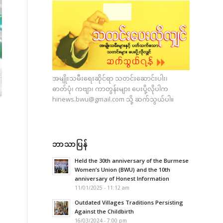
အမျိုးသမီးရေးဆိုင်ရာ သတင်းဆောင်းပါး၊
ဓာတ်ပုံ၊ ကဗျာ၊ ကာတွန်းများ ပေးပို့လိုပါက
hinews.bwu@gmail.com
သို့ ဆက်သွယ်ပါ။
ဘာသာပြန်
Held the 30th anniversary of the Burmese
Women’s Union (BWU) and the 10th
anniversary of Honest Information
11/01/2025 - 11:12 am
Outdated Villages Traditions Persisting
Against the Childbirth
16/03/2024 - 7:00 pm