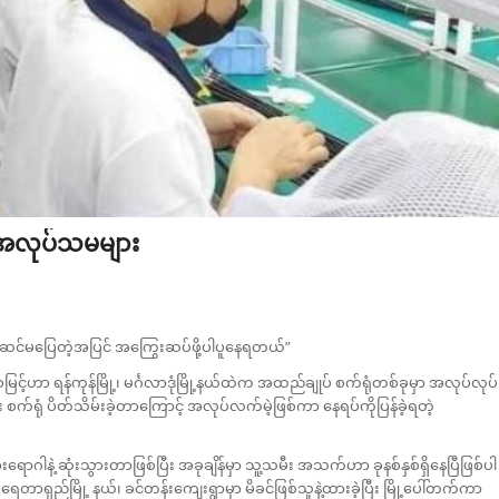
ံအလုပ်သမများ
ဆင်မပြေတဲ့အပြင် အကြွေးဆပ်ဖို့ပါပူနေရတယ်”
ာ ရန်ကုန်မြို့၊ မင်္ဂလာဒုံမြို့နယ်ထဲက အထည်ချုပ် စက်ရုံတစ်ခုမှာ အလုပ်လုပ်
း စက်ရုံ ပိတ်သိမ်းခဲ့တာကြောင့် အလုပ်လက်မဲ့ဖြစ်ကာ နေရပ်ကိုပြန်ခဲ့ရတဲ့
ါနဲ့ ဆုံးသွားတာဖြစ်ပြီး အခုချိန်မှာ သူ့သမီး အသက်ဟာ ခုနစ်နှစ်ရှိနေပြီဖြစ်ပါ
တာရှည်မြို့ နယ်၊ ခင်တန်းကျေးရွာမှာ မိခင်ဖြစ်သူနဲ့ထားခဲ့ပြီး မြို့ပေါ်တက်ကာ