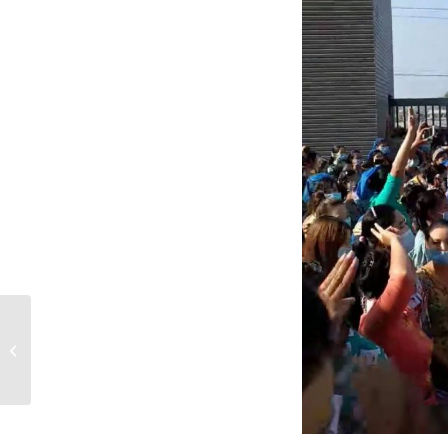
ဝမ်းရေးအတွက် ရုန်းကန်
နေရတဲ့...