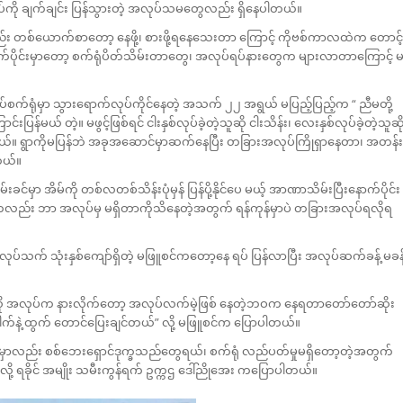
ရပ်ကို ချက်ချင်း ပြန်သွားတဲ့ အလုပ်သမတွေလည်း ရှိနေပါတယ်။
်း တစ်ယောက်စာတော့ နေဖို့၊ စားဖို့ရနေသေးတာ ကြောင့် ကိုဗစ်ကာလထဲက တောင့်
်ပိုင်းမှာတော့ စက်ရုံပိတ်သိမ်းတာတွေ၊ အလုပ်ရပ်နားတွေက များလာတာကြောင့် 
စက်ရုံမှာ သွားရောက်လုပ်ကိုင်နေတဲ့ အသက် ၂၂ အရွယ် မပြည့်ပြည့်က “ ညီမတို့
ြန်မယ် တဲ့။ မဖွင့်ဖြစ်ရင် ငါးနှစ်လုပ်ခဲ့တဲ့သူဆို ငါးသိန်း၊ လေးနှစ်လုပ်ခဲ့တဲ့သူဆိ
ယ်။ ရွာကိုမပြန်ဘဲ အခုအဆောင်မှာဆက်နေပြီး တခြားအလုပ်ကြိုရှာနေတာ၊ အတန်း
တယ်။
်မှာ အိမ်ကို တစ်လတစ်သိန်းပုံမှန် ပြန်ပို့နိုင်ပေ မယ့် အာဏာသိမ်းပြီးနောက်ပိုင်း
ွားပါကလည်း ဘာ အလုပ်မှ မရှိတာကိုသိနေတဲ့အတွက် ရန်ကုန်မှာပဲ တခြားအလုပ်ရလိုရ
ုပ်သက် သုံးနှစ်ကျော်ရှိတဲ့ မဖြူစင်ကတော့နေ ရပ် ပြန်လာပြီး အလုပ်ဆက်ခန့် မခန့
ု အလုပ်က နားလိုက်တော့ အလုပ်လက်မဲ့ဖြစ် နေတဲ့ဘဝက နေရတာတော်တော်ဆိုး
နဲ့ ထွက် တောင်ပြေးချင်တယ်” လို့ မဖြူစင်က ပြောပါတယ်။
ည်နယ်မှာလည်း စစ်ဘေးရှောင်ဒုက္ခသည်တွေရယ်၊ စက်ရုံ လည်ပတ်မှုမရှိတော့တဲ့အတွက်
ရခိုင် အမျိုး သမီးကွန်ရက် ဥက္ကဌ ဒေါ်ညိုအေး ကပြောပါတယ်။