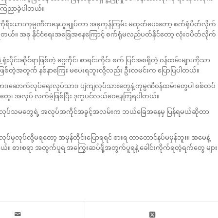
 ကြေညာခဲ့ပါတယ်။
က “ ကိုရီးယားကုမ္ပဏီကနေယူချုပ်တာ အခုကုန်ကြမ်း မထုတ်ပေးတော့ စက်ရုံပိတ်လိုက်
ယ်။ အခု နိုင်ငံရေးအခြေအနေကြောင့် စက်ရုံမလည်ပတ်နိုင်တော့ လုံးဝပိတ်လိုက်
ိုင်းဆိုင်ရာဖြစ်တဲ့ ငွေကိုင်၊ စာရင်းကိုင်၊ စက် ပြင်အစရှိတဲ့ ဝန်ထမ်းများကိုသာ
ေဖြစ်တဲ့အတွက် နစ်နာကြေး မပေးရဘူးလို့လည်း ဦးလမင်းက ပြောပြပါတယ်။
သား၊ဆောက်လုပ်ရေးလုပ်သား၊ ပျံကျလုပ်သားတွေနဲ့ ကုမ္ပဏီဝန်ထမ်းတွေပါ စစ်တပ်
ွေ၊ အလုပ် လက်မဲ့ဖြစ်ပြီး ဒုက္ခပင်လယ်ဝေနေကြရပါတယ်။
ရုံအလုပ်သမတွေရဲ့ အလုပ်အကိုင်အခွင့်အလမ်းက ဘယ်ခြေအနေမှ ပြန်ရမယ်ဆိုတာ
ှလုပ်လို့မရတော့ အမှန်တိုင်းပြောရရင် စားရ တာတောင်နပ်မမှန်ဘူး။ အမေနဲ့
 စားစရာ အတွက်ပူရ အကြွေးဆပ်ဖို့အတွက်ပူရနဲ့ ခေါင်းကိုက်ရတဲ့ရက်တွေ များ