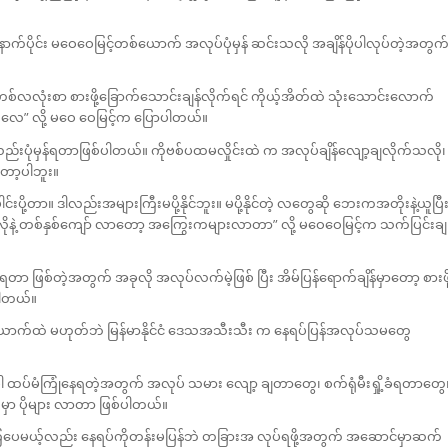
ာက်ပိုင်း မဝေဝေမြင့်တစ်ယောက် အလုပ်ပုံမှန် ဆင်းသလို အချိန်ပိုပါလုပ်တဲ့အတွက
်လလုံးစာ စားဖို့ခြောက်သောင်းချန်လိုက်ရင် ကိုယ့်အိတ်ထဲ သုံးသောင်းလောက်
လေ” လို့ မဝေ ဝေမြင့်က ပြောပါတယ်။
်းပုံမှန်ရတာဖြစ်ပါတယ်။ ကိုဗစ်ပထမလှိုင်းထဲ က အလုပ်ချိန်လျော့ချလိုက်သလို၊
တော့ပါဘူး။
်းပို့တာ။ ဒါလည်းအများကြီးမပို့နိုင်ဘူး။ မပို့နိုင်တဲ့ လတွေဆို ဘေးကအတိုးနဲ့ယူပြီ
ီလိုနဲ့ တစ်နှစ်ကျော် လာတော့ အကြွေးကများလာတာ” လို့ မဝေဝေမြင့်က သက်ပြင်းချ
ရတာ ဖြစ်တဲ့အတွက် အခုလို အလုပ်လက်မဲ့ဖြစ် ပြီး အိမ်ပြန်ရောက်ချိန်မှာတော့ စားဖို
ပါတယ်။
ယောက်ထဲ မဟုတ်ဘဲ မြန်မာနိုင်ငံ ဒေသအသီးသီး က နေရပ်ပြန်အလုပ်သမတွေ
ပါ ထပ်မံကြုံနေရတဲ့အတွက် အလုပ် သမား လျော့ ချတာတွေ၊ စက်ရုံမီးရှို့ခံရတာတွေ
မှာ ပိုများ လာတာ ဖြစ်ပါတယ်။
ကြပေမယ့်လည်း နေရပ်ကိုတန်းမပြန်ဘဲ တခြားအ လုပ်ရဖို့အတွက် အဆောင်မှာဆက်