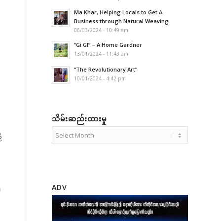
Ma Khar, Helping Locals to Get A
်
Business through Natural Weaving.
06/03/2024 - 10:49 am
“Gi GI” – A Home Gardner
13/01/2024 - 11:43 am
“The Revolutionary Art”
10/01/2024 - 4:42 pm
း
သိမ်းဆည်းထားမှု
့
ADV
၊