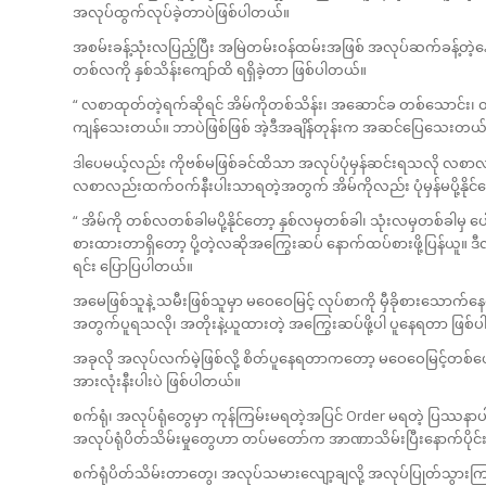
အလုပ်ထွက်လုပ်ခဲ့တာပဲဖြစ်ပါတယ်။
အစမ်းခန့်သုံးလပြည့်ပြီး အမြဲတမ်းဝန်ထမ်းအဖြစ် အလုပ်ဆက်ခန့်တဲ့နေ
တစ်လကို နှစ်သိန်းကျော်ထိ ရရှိခဲ့တာ ဖြစ်ပါတယ်။
“ လစာထုတ်တဲ့ရက်ဆိုရင် အိမ်ကိုတစ်သိန်း၊ အဆောင်ခ တစ်သောင်း၊ တစ
ကျန်သေးတယ်။ ဘာပဲဖြစ်ဖြစ် အဲ့ဒီအချိန်တုန်းက အဆင်ပြေသေးတယ်
ဒါပေမယ့်လည်း ကိုဗစ်မဖြစ်ခင်ထိသာ အလုပ်ပုံမှန်ဆင်းရသလို လစာလည
လစာလည်းထက်ဝက်နီးပါးသာရတဲ့အတွက် အိမ်ကိုလည်း ပုံမှန်မပို့နိုင်
“ အိမ်ကို တစ်လတစ်ခါမပို့နိုင်တော့ နှစ်လမှတစ်ခါ၊ သုံးလမှတစ်ခါမှ ပေါင
စားထားတာရှိတော့ ပို့တဲ့လဆိုအကြွေးဆပ် နောက်ထပ်စားဖို့ပြန်ယူ။ ဒ
ရင်း ပြောပြပါတယ်။
အမေဖြစ်သူနဲ့ သမီးဖြစ်သူမှာ မဝေဝေမြင့် လုပ်စာကို မှီခိုစားသောက်နေ
အတွက်ပူရသလို၊ အတိုးနဲ့ယူထားတဲ့ အကြွေးဆပ်ဖို့ပါ ပူနေရတာ ဖြစ်
အခုလို အလုပ်လက်မဲ့ဖြစ်လို့ စိတ်ပူနေရတာကတော့ မဝေဝေမြင့်တစ်
အားလုံးနီးပါးပဲ ဖြစ်ပါတယ်။
စက်ရုံ၊ အလုပ်ရုံတွေမှာ ကုန်ကြမ်းမရတဲ့အပြင် Order မရတဲ့ ပြဿနာ
အလုပ်ရုံပိတ်သိမ်းမှုတွေဟာ တပ်မတော်က အာဏာသိမ်းပြီးနောက်ပိုင်း
စက်ရုံပိတ်သိမ်းတာတွေ၊ အလုပ်သမားလျော့ချလို့ အလုပ်ပြုတ်သွား