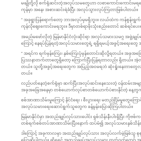
မချိုတို့လို စက်ရုံဆင်းတဲ့အလုပ်သမတွေဟာ လစာကောင်းကောင်းမရပေမယ
ကုန်မှာ အနေ၊ အစားဆင်းရဲခံပြီး အလုပ်သွားလုပ်ကြတာဖြစ်ပါတယ်။
“ အခုရွာပြန်ရောက်တော့ ဘာအလုပ်မှမရှိဘူး။ လယ်ထဲက ကန်စွန်းရွက
ကုန်လိုဈေးကောင်းမရဘူး။ ဒီမှာတစ်ရာဖိုးသုံးစည်းတောင် ဆစ်ရင်ပ
အမည်မဖော်လိုတဲ့ မြန်မာနိုင်ငံလုံးဆိုင်ရာ အလုပ်သမားသမဂ္ဂ အဖွဲ့ချုပ်
ကြောင့် နေရပ်ပြန်ရတဲ့အလုပ်သမားတွေရဲ့ ရရှိရမယ့်အခွင့်အရေးတွေ အမျ
“ အရင်က ရက်မှန်ကြေး၊ နှစ်ကြေးပုံမှန်တောင်းဆိုလို့ရတယ်။ အခု
ပြဿနာတက်တာတွေရှိတော့ ကြောက်ပြီးပြန်ရတာလည်း ရှိတယ်။ အဲ့လို
တယ်။ သူတို့အခွင့်အရေးတွေက အပြည့်အဝမရဘဲ ဆုံးရှုံးနေတာတွေလည်
တယ်။
လည်ပတ်နေတဲ့စက်ရုံမှာ ဆက်ပြီးအလုပ်ဆင်းနေသေးတဲ့ ဝန်ထမ်းအမျ
အခုအခြေအနေမှာ တစ်ယောက်လုပ်စာတစ်ယောက်ပဲစားနိုင်တဲ့ နေ့တ
စစ်အာဏာသိမ်းမှုကြောင့် နိုင်ငံရေး ၊ စီးပွားရေး မတည်ငြိမ်မှုတွေကြေ
အလုပ်သမားရေးဆောင်ရွက်သူတွေက ခန့်မှန်းပြောဆိုကြပါတယ်။
မြန်မာနိုင်ငံမှာ အထည်ချုပ်လုပ်သားပေါင်း ရှစ်သိန်းနီးပါးရှိပြီး ကိုဗစ်
တစ်ရက်စစ်တပ်အာဏာသိမ်းပြီးနောက် ထပ်မံ၍ အလုပ်သမားနှစ်သိန်းနီ
ဒါကြောင့် အခုကာလမှာ အထည်ချုပ်လုပ်သား အလုပ်လက်မဲ့ဖြစ်သူ စုစုပ
ပြောဆိုပါတယ်။ ဆိုရရင် အထည်ချုပ်အလုပ်သမား ထက်ဝက်ကျော် အလုပ်လက်မဲ့ဖ