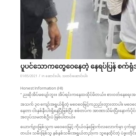
ပူပင်သောကတွေဝေနေတဲ့ နေရပ်ပြန် စက်ရု
/
01/05/2021
in
ဆောင်းပါး
,
သတင်းဆောင်းပါး
Honest Information (HI)
“ ညဆိုအိပ်မပျော်ဘူး။ အိပ်ရင်းကနေထထိုင်မိတယ်။ စားဝတ်နေရေးအ
အသက် ၃၀ ကျော်အရွယ်ရှိတဲ့ မဝေဝေမြင့်ကညည်းတွားတာပါ။ မဝေဝေမြင့်ဟ
နေတာ ငါးနှစ်နီးပါးရှိနေပြီဖြစ်ပြီး စစ်တပ်က အာဏာသိမ်းပြီးနောက်ပိုင်
အလုပ်သမတစ်ဦးပဲ ဖြစ်ပါတယ်။
ယောက်ျားဖြစ်သူက မဝေဝေမြင့် ကိုယ်ဝန်ခြောက်လလောက်မှာ ငှက်ဖျားရောဂ
တယ်။ သမီးဖြစ်သူ နှစ်နှစ်သမီးအရွယ်တည်းက သူနေထိုင်တဲ့ ပဲခူးတိုင်းရေ