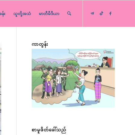
ခန်း
သူတို့အသံ
မာတီမီဒီယာ
ကာတွန်း
စာမူဖိတ်ခေါ်သည်