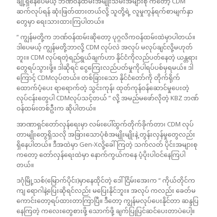
ချို့ရှိနေပေမယ့် ဘဏ်ဝန်ထမ်းအမျိုးသမီးအများစု ကတော့ CDM
ဆက်လုပ်ရန် ဆုံးဖြတ်ထားတယ်လို့ သူတို့ရဲ့ လူမှုကွန်ရက်စာမျက်နှာ
တွေမှာ ရေးသားထားကြပါတယ်။
“ ကျွန်မတို့က ဘဏ်ဝန်ထမ်းဆိုတော့ ပုဂ္ဂလိကဝန်ထမ်းထဲမှာပါတယ်။
ဒါပေမယ့် ကျွန်မတို့ဘာလို့ CDM လုပ်လဲ အလုပ် မလုပ်ချင်လို့မဟုတ်
ဘူး။ CDM လုပ်ရတဲ့ရည်ရွယ်ချက်ဟာ နိုင်ငံကိုလည်ပတ်နေတဲ့ ယန္တရား
တွေရပ်သွားဖို့။ ဒါဆိုရင် ငွေကြေးလည်ပတ်မှုကိုပါရပ်ပစ်မှရမယ်။ ဒါ
ကြောင့် CDMလုပ်တယ်။ တစ်ခြားသော နိုင်ငံတော်ကို တိုက်ရိုက်
ထောက်ပံ့ပေး ရာရောက်တဲ့ သွင်းကုန်၊ ထုတ်ကုန်ဝန်ဆောင်မှုပေးတဲ့
လုပ်ငန်းတွေပါ CDMလုပ်သင့်တယ် ” လို့ အမည်မဖော်လိုတဲ့ KBZ ဘဏ်
ဝန်ထမ်းတစ်ဦးက ဆိုပါတယ်။
အာဏာရှင်တော်လှန်ရေးမှာ လမ်းပေါ်ထွက်တိုက်ခိုက်တာ၊ CDM လုပ်
တာမျိုးတွေရှိသလို အခြားသောပုံစံအမျိုးမျိုးနဲ့ တွန်းလှန်မှုတွေလည်း
ရှိနေပါတယ်။ ဒီအထဲမှာ Gen-Xလို့ခေါ်ကြတဲ့ သက်လတ် ပိုင်းအများစု
ကတော့ တော်လှန်ရေးထဲမှာ နောက်ကွယ်ကနေ ပံ့ပိုးပါဝင်နေကြပါ
တယ်။
ဒဂုံမြို့သစ်(မြောက်ပိုင်း)မှာနေထိုင်တဲ့ ဒေါ်ငြိမ်းအေးက “ ကိုယ်တိုင်က
ကျ ရောဂါနဲ့ပြေးဆိုရင်လည်း မပြေးနိုင်ဘူး။ အလုပ် ကလည်း ခေတ်မ
ကောင်းတော့ရပ်ထားတာကြာပြီ။ ဒီတော့ ကျွန်မလုပ်ပေးနိုင်တာ ဆန္ဒပြ
နေကြတဲ့ ကလေးတွေစားဖို့ သောက်ဖို့ ချက်ပြုပြင်ဆင်ပေးတာပဲပေါ့။