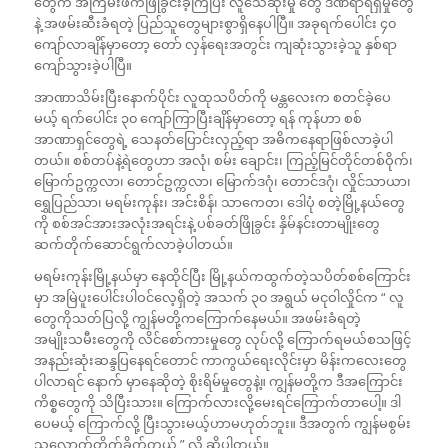
တွေက အကြမ်းဖက်ဖြိုခွင်းခဲ့ကြပြီး လူသေဆုံးမှု တွေ ဒဏ်ရာရရှိမှုတွေ
နဲ့ အဖမ်းဆီးခံရတဲ့ ပြည်သူတွေများစွာရှိနေပါပြီ။ အခုရက်ပေါင်း ၄၀
ကျော်လာချိန်မှာတော့ တော် လှန်ရေးအတွင်း ကျဆုံးသွားခဲ့သူ နှစ်ရာ
ကျော်သွားခဲ့ပါပြီ။
အာဏာသိမ်းပြီးနောက်ပိုင်း လူထုသပိတ်ကို မန္တလေးက စတင်ခဲ့ပေ
မယ့် ရက်ပေါင်း ၃၀ ကျော်ကြာပြီးချိန်မှာတော့ ရန် ကုန်ဟာ စစ်
အာဏာရှင်တွေရဲ့ သေနတ်ပြောင်းလှည့်ရာ အဓိကနေရာဖြစ်လာခဲ့ပါ
တယ်။ စစ်တပ်နဲ့ရဲတွေဟာ အလုံ၊ စမ်း ချောင်း၊ ကြည့်မြင်တိုင်တစ်ဝိုက်၊
မြောက်ဥက္ကလာ၊ တောင်ဥက္ကလာ၊ မြောက်ဒဂုံ၊ တောင်ဒဂုံ၊ လှိုင်သာယာ၊
ရွှေပြည်သာ၊ မရမ်းကုန်း၊ အင်းစိန်၊ သာကေတ၊ ဒေါပုံ စတဲ့မြို့နယ်တွေ
ကို စစ်အင်အားအလုံးအရင်းနဲ့ ပစ်ခတ်ဖြိုခွင်း နှိမ်နင်းတာမျိုးတွေ
ဆက်တိုက်ဆောင်ရွက်လာခဲ့ပါတယ်။
မရမ်းကုန်းမြို့နယ်မှာ နေထိုင်ပြီး မြို့နယ်ကထွက်တဲ့သပိတ်စစ်ကြောင်း
မှာ အမြဲပူးပေါင်းပါဝင်လေ့ရှိတဲ့ အသက် ၃၀ အရွယ် မငုဝါလှိုင်က “ လူ
တွေကိုသတ်ပြလို့ ကျွန်မတို့ကကြောက်နေမယ်။ အဖမ်းခံရတဲ့
အမျိုးသမီးတွေကို လိင်စော်ကားမှုတွေ လုပ်လို့ ကြောက်ရမယ်စသဖြင့်
အနည်းဆုံးဆန္ဒပြနေရင်တောင် ကာကွယ်ရေးလိုင်းမှာ မိန်းကလေးတွေ
ပါလာရင် နောက် မှာနေဆိုတဲ့ စိုးရိမ်မှုတွေနဲ့။ ကျွန်မတို့က ဒီအကြောင်း
ကိစ္စတွေကို သိပြီးသား။ ကြောက်လားလို့မေးရင်ကြောက်တာပေါ့။ ဒါ
ပေမယ့် ကြောက်လို့ ပြီးသွားမယ့်ဟာမဟုတ်ဘူး။ ဒီအတွက် ကျွန်မစွမ်း
သလောက်တိုက်ခိုက်တယ် ” လို့ ဆိုပါတယ်။