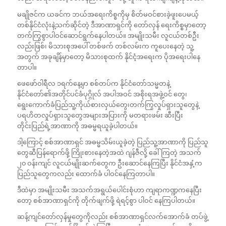
မချိုဇင်က ယခင်က ဘယ်အရေးကိစ္စကိုမှ စိတ်မဝင်စားခဲ့ဖူးပေမယ့်
တစ်နိုင်ငံလုံးနဲ့သက်ဆိုင်တဲ့ ဒီအာဏာရှင်ကို တော်လှန် ရေးကိစ္စမှာတော့
တက်ကြွစွာပါဝင်ဆောင်ရွက်နေပါတယ်။ အမျိုးသမီး လူငယ်တစ်ဦး
လည်းဖြစ်၊ မိသားစုအပေါ် တစ်ဖက် တစ်လမ်းက ကူပေးနေတဲ့ သူ့
အတွက် အခုချိန်မှာတော့ မိသားစုထက် နိုင်ငံ့အရေးက ပိုအရေးပါနေ
တာပါ။
ဖေဖော်ဝါရီလ ၁ရက်နေ့မှာ စစ်တပ်က နိုင်ငံတော်သမ္မတနဲ့
နိုင်ငံတော်၏အတိုင်ပင်ခံပုဂ္ဂိုလ် အပါအဝင် အစိုးရအဖွဲ့ဝင် တွေ၊
ရွေးကောက်ခံပြည်သူ့ကိုယ်စားလှယ်တွေ၊တက်ကြွလှုပ်ရှားသူတွေနဲ့
ပရဟိတလှုပ်ရှားသူတွေအများအပြားကို မတရားဖမ်း ဆီးပြီး
တိုင်းပြည်ရဲ့အာဏာကို အဓမ္မရယူခဲ့ပါတယ်။
ဒါ့ကြောင့် စစ်အာဏာရှင် အဓမ္မသိမ်းယူခဲ့တဲ့ ပြည်သူ့အာဏာကို ပြည်သူ
တွေဆီပြန်ရောက်ဖို့ ကြိုးစားနေတဲ့အထဲ ဂျန်ဇီလို့ ခေါ်ကြတဲ့ အသက်
၂၀ ဝန်းကျင် လူငယ်မျိုးဆက်တွေက ဦးဆောင်နေကြပြီး နိုင်ငံအနှံ့က
ပြည်သူတွေကလည်း ထောက်ခံ ပါဝင်နေကြတာပါ။
ဒီထဲမှာ အမျိုးသမီး အသက်အရွယ်ပေါင်းစုံဟာ ကျရာကဏ္ဍကနေပြီး
တော့ စစ်အာဏာရှင်ကို တိုက်ဖျက်ဖို့ ရဲရင့်စွာ ပါဝင် နေကြပါတယ်။
ဆန့်ကျင်တော်လှန်မှုတွေကိုလည်း စစ်အာဏာရှင်လက်အောက်ခံ တပ်ဖွဲ့