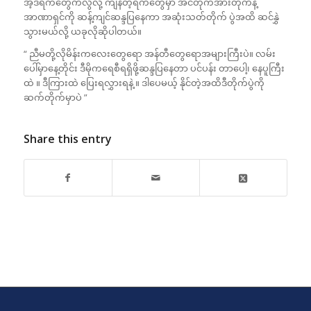
အဲ့ဒီရက်တွေကလွဲလို့ ကျန်တဲ့ရက်တွေမှာ အင်တိုက်အားတိုက်နဲ့
အာဏာရှင်ကို ဆန့်ကျင်ဆန္ဒပြနေကာ အဆုံးသတ်တိုက် ပွဲအထိ ဆင်နွှဲ
သွားမယ်လို့ ယခုလိုဆိုပါတယ်။
“ ညီမတို့လိုမိန်းကလေးတွေရော အန်တီတွေရောအများကြီးပဲ။ လမ်း
ပေါ်မှာနေ့တိုင်း ဒီမိုကရေစီရရှိဖို့ဆန္ဒပြနေတာ ပင်ပန်း တာပေါ့၊ နေပူကြီး
ထဲ ။ ဒီကြားထဲ ပြေးရလွှားရနဲ့ ။ ဒါပေမယ့် နိုင်တဲ့အထိဒီတိုက်ပွဲကို
ဆက်တိုက်မှာပဲ ”
Share this entry