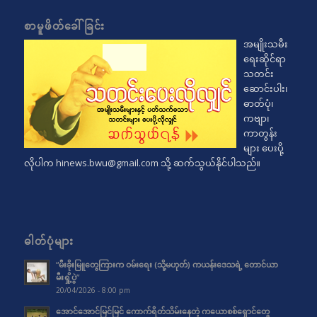
စာမူဖိတ်ခေါ်ခြင်း
အမျိုးသမီး
ရေးဆိုင်ရာ
သတင်း
ဆောင်းပါး၊
ဓာတ်ပုံ၊
ကဗျာ၊
ကာတွန်း
များ ပေးပို့
လိုပါက
hinews.bwu@gmail.com
သို့ ဆက်သွယ်နိုင်ပါသည်။
ဓါတ်ပုံများ
“မီးခိုးမြူတွေကြားက ဝမ်းရေး (သို့မဟုတ်) ကယန်းဒေသရဲ့ တောင်ယာ
မီးရှို့ပွဲ”
20/04/2026 - 8:00 pm
အောင်အောင်မြင်မြင် ကောက်ရိတ်သိမ်းနေတဲ့ ကယောစစ်ရှောင်တွေ