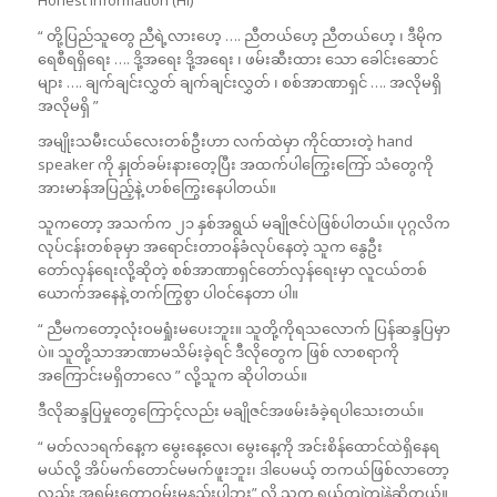
“ တို့ပြည်သူတွေ ညီရဲ့လားဟေ့ …. ညီတယ်ဟေ့ ညီတယ်ဟေ့ ၊ ဒီမိုက
ရေစီရရှိရေး …. ဒို့အရေး ဒို့အရေး ၊ ဖမ်းဆီးထား သော ခေါင်းဆောင်
များ …. ချက်ချင်းလွှတ် ချက်ချင်းလွှတ် ၊ စစ်အာဏာရှင် …. အလိုမရှိ
အလိုမရှိ ”
အမျိုးသမီးငယ်လေးတစ်ဦးဟာ လက်ထဲမှာ ကိုင်ထားတဲ့ hand
speaker ကို နှုတ်ခမ်းနားတေ့ပြီး အထက်ပါကြွေးကြော် သံတွေကို
အားမာန်အပြည့်နဲ့ ဟစ်ကြွေးနေပါတယ်။
သူကတော့ အသက်က ၂၁ နှစ်အရွယ် မချိုဇင်ပဲဖြစ်ပါတယ်။ ပုဂ္ဂလိက
လုပ်ငန်းတစ်ခုမှာ အရောင်းတာဝန်ခံလုပ်နေတဲ့ သူက နွေဦး
တော်လှန်ရေးလို့ဆိုတဲ့ စစ်အာဏာရှင်တော်လှန်ရေးမှာ လူငယ်တစ်
ယောက်အနေနဲ့ တက်ကြွစွာ ပါဝင်နေတာ ပါ။
“ ညီမကတော့လုံးဝမရှုံးမပေးဘူး။ သူတို့ကိုရသလောက် ပြန်ဆန္ဒပြမှာ
ပဲ။ သူတို့သာအာဏာမသိမ်းခဲ့ရင် ဒီလိုတွေက ဖြစ် လာစရာကို
အကြောင်းမရှိတာလေ ” လို့သူက ဆိုပါတယ်။
ဒီလိုဆန္ဒပြမှုတွေကြောင့်လည်း မချိုဇင်အဖမ်းခံခဲ့ရပါသေးတယ်။
“ မတ်လ၁ရက်နေ့က မွေးနေ့လေ၊ မွေးနေ့ကို အင်းစိန်ထောင်ထဲရှိနေရ
မယ်လို့ အိပ်မက်တောင်မမက်ဖူးဘူး၊ ဒါပေမယ့် တကယ်ဖြစ်လာတော့
လည်း အရမ်းတော့ဝမ်းမနည်းပါဘူး” လို့ သူက ရယ်ကျဲကျဲနဲ့ဆိုတယ်။