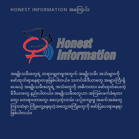
HONEST INFORMATION အကြောင်း
အမျိုးသမီးတွေရဲ့ တရားမျှတမှုအတွက် အမျိုးသမီး အသံများကို
ဖော်ထုတ်ရာနေရာတခုဖြစ်ပါတယ်။ သတင်းမီဒီယာတွေ အများကြီးရှိ
ပေမယ့် အမျိုးသမီးတွေရဲ့ အသံတွေကို အဓိကထား ဖော်ထုတ်ပေးတဲ့
မီဒီယာတွေ နည်းပါတယ်။ အမျိုးသမီးတွေဟာ အကြမ်းဖက်ခံရတာ
တွေ၊ မတရားတာတွေ၊ ဓလေ့ထုံးတမ်း ယဉ်ကျေးမှု အခက်အခဲတွေ
ကြားထဲမှာ ကြုံတွေ့နေရတဲ့အတွေ့အကြုံတွေကို ဖော်ပြပေးရာနေရာ
ဖြစ်ပါတယ်။