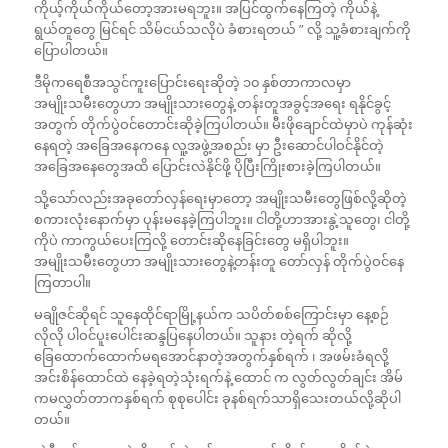
ကိုယ့်ကိုယ်ကိုယ်တော့အားမရဘူး။ အပြင်ထွက်နေကြတဲ့ ကိုယ်နဲ့
ရွယ်တူတွေ မြင်ရင် သိမ်ငယ်သလိုပဲ ခံစားရတယ် ” လို့ သူ့ခံစားချက်ကို
ပြောပါတယ်။
ဒီမိုကရေစီအသွင်ကူးပြောင်းရေးဆိုတဲ့ ၁၀ နှစ်တာကာလမှာ
အမျိုးသမီးတွေဟာ အမျိုးသားတွေနဲ့ တန်းတူအခွင့်အရေး ရနိုင်ခွင့်
အတွက် တိုက်ပွဲဝင်တောင်းဆိုခဲ့ကြပါတယ်။ မီးဖိုချောင်ထဲမှာပဲ ကုန်ဆုံး
နေရတဲ့ အခြေအနေကနေ လူ့အဖွဲ့အစည်း မှာ ဦးဆောင်ပါဝင်နိုင်တဲ့
အခြေအနေတွေအထိ ပြောင်းလဲနိုင်ဖို့ ပိုပြီးကြိုးစားခဲ့ကြပါတယ်။
သို့သော်လည်းအခုတော်လှန်ရေးမှာတော့ အမျိုးသမီးတွေဖြစ်လို့ဆိုတဲ့
စကားလုံးနောက်မှာ ပုန်းမနေခဲ့ကြပါဘူး။ ငါတို့ဟာအားနွဲ့သူတွေ၊ ငါတို့
ကိုပဲ ကာကွယ်ပေးကြလို့ တောင်းဆိုနေခြင်းတွေ မရှိပါဘူး။
အမျိုးသမီးတွေဟာ အမျိုးသားတွေနဲ့တန်းတူ တော်လှန် တိုက်ပွဲဝင်နေ
ကြတာပါ။
မချိုဇင်ဆိုရင် သူနေထိုင်ရာမြို့နယ်က သပိတ်စစ်ကြောင်းမှာ နေ့စဉ်
လိုလို ပါဝင်ပူးပေါင်းဆန္ဒပြနေပါတယ်။ သူနား တဲ့ရက် ဆိုလို့
ခြေထောက်ထောက်မရအောင်နာတဲ့အတွက်နှစ်ရက် ၊ အဖမ်းခံရလို့
အင်းစိန်ထောင်ထဲ နေခဲ့ရတဲ့သုံးရက်နဲ့ ထောင် က လွတ်လွတ်ချင်း အိမ်
ကမလွှတ်တာကနှစ်ရက် စုစုပေါင်း ခုနစ်ရက်သာရှိသေးတယ်လို့ဆိုပါ
တယ်။