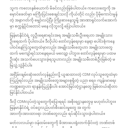
သူက ကလေးနှစ်ယောက် မိခင်လည်းဖြစ်ပါတယ်။ ကလေးတွေကို အ
မှောင်ခေတ်မှာ မကြီးပြင်းစေချင်သလို ကိုယ်တိုင် လည်း ပိုမိုကောင်းမွန်
တဲ့ အနာဂတ်ကို မျှော်လင့်ပြီး ကြိုးစားနေသူမို့ အာဏာရှင်လက်အောက်
မှာ စက္ကန့်ပိုင်းတောင် မနေ လိုဘူးလို့ ပြောပါတယ်။
မြန်မာနိုင်ငံရဲ့ လူဦးရေစာရင်းအရ အမျိုးသမီးဦးရေဟာ အမျိုးသား
ဦးရေထက် ပိုပါတယ်။ ဒီလိုပါပဲ တော်လှန်ရေးမှာ နေရာ ပေါင်းစုံကနေ
ပါဝင်နေကြသူတွေထဲမှာလည်း အမျိုးသမီးတွေဟာ အမျိုးသားတွေ
ထက် မကျော်ရင်သာနေရမယ် မလျော့ ပါဘူး။ တော်လှန်ရေးမှာ ပထမ
ဦးဆုံး အသက်ပေးသွားခဲ့ရသူဟာလည်း အမျိုးသမီးတစ်ဦးဖြစ်တဲ့ မ
မြသွဲ့သွဲ့ခိုင်ပါ။
အငြိမ်းချမ်းဆုံးတော်လှန်နည်းလို့ ယူဆထားတဲ့ CDM လုပ်သူတွေထဲမှာ
ကြည့်ရင်လည်း အမျိုးသမီးတွေအများစုရှိတဲ့ ပညာ ရေး၊ ကျန်းမာရေး
ကဏ္ဍတွေဟာ ရာနူန်းပြည့်နီးပါး အောင်မြင်တဲ့ဌာနတွေ ဖြစ်တယ်ဆိုတာ
မြင်နိုင်ပါတယ်။
ဒီလို CDMလုပ်တဲ့သူတွေကိုပြောရရင် အစိုးရဌာနတွေမှ မဟုတ်ပါဘူး။
မြန်မာနိုင်ငံရဲ့ ဝင်ငွေလည်ပတ်စီးဆင်းမှုတွေ အ တွက်
အားကိုးအားထားရာ ဘဏ်တွေလည်း ရပ်ဆိုင်းသွားခဲ့ပါတယ်။
မတ်လလယ်မှာ ဝန်ထမ်းတွေကို ဖိအားပေးရုံးတက်ခိုင်းတဲ့ ဘဏ်တစ်