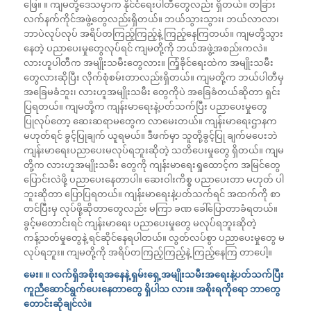
ဖြေ။ ။ ကျမတို့ဒေသမှာက နိုင်ငံရေးပါတီတွေလည်း ရှိတယ်။ တခြား
လက်နက်ကိုင်အဖွဲ့တွေလည်းရှိတယ်။ ဘယ်သွားသွား၊ ဘယ်လာလာ၊
ဘာပဲလုပ်လုပ် အရိပ်တကြည့်ကြည့်နဲ့ ကြည့်နေကြတယ်။ ကျမတို့သွား
နေတဲ့ ပညာပေးမှုတွေလုပ်ရင် ကျမတို့ကို ဘယ်အဖွဲ့အစည်းကလဲ။
လားဟူပါတီက အမျိုးသမီးတွေလား။ ကြံ့ခိုင်ရေးထဲက အမျိုးသမီး
တွေလားဆိုပြီး လိုက်စုံစမ်းတာလည်းရှိတယ်။ ကျမတို့က ဘယ်ပါတီမှ
အခြေမခံဘူး၊ လားဟူအမျိုးသမီး တွေကိုပဲ အခြေခံတယ်ဆိုတာ ရှင်း
ပြရတယ်။ ကျမတို့က ကျန်းမာရေးနဲ့ပတ်သက်ပြီး ပညာပေးမှုတွေ
ပြုလုပ်တော့ ဆေးဆရာမတွေက လာမေးတယ်။ ကျန်းမာရေးဌာနက
မဟုတ်ရင် ခွင့်ပြုချက် ယူရမယ်။ ဒီဖက်မှာ သူတို့ခွင့်ပြု ချက်မပေးဘဲ
ကျန်းမာရေးပညာပေးမလုပ်ရဘူးဆိုတဲ့ သတိပေးမှုတွေ ရှိတယ်။ ကျမ
တို့က လားဟူအမျိုးသမီး တွေကို ကျန်းမာရေးရှုထောင့်က အမြင်တွေ
ပြောင်းလဲဖို့ ပညာပေးနေတာပါ။ ဆေးဝါးကိစ္စ ပညာပေးတာ မဟုတ် ပါ
ဘူးဆိုတာ ပြောပြရတယ်။ ကျန်းမာရေးနဲ့ပတ်သက်ရင် အထက်ကို စာ
တင်ပြီးမှ လုပ်ဖို့ဆိုတာတွေလည်း မကြာ ခဏ ခေါ်ပြောတာခံရတယ်။
ခွင့်မတောင်းရင် ကျန်းမာရေး ပညာပေးမှုတွေ မလုပ်ရဘူးဆိုတဲ့
ကန့်သတ်မှုတွေနဲ့ ရင်ဆိုင်နေရပါတယ်။ လွတ်လပ်စွာ ပညာပေးမှုတွေ မ
လုပ်ရဘူး။ ကျမတို့ကို အရိပ်တကြည့်ကြည့်နဲ့ ကြည့်နေကြ တာပေါ့။
မေး။ ။ လက်ရှိအစိုးရအနေနဲ့ ရှမ်းရှေ့အမျိုးသမီးအရေးနဲ့ပတ်သက်ပြီး
ကူညီဆောင်ရွက်ပေးနေတာတွေ ရှိပါသ လား။ အစိုးရကိုရော ဘာတွေ
တောင်းဆိုချင်လဲ။