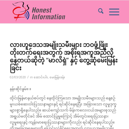
လားဟူဒေသအမျိုးသမီးများ ဘဝဖွံ့ဖြိုး
တိုးတက်ရေးအတွက် အစိုးရအကူအညီလို
နေတယ်ဆိုတဲ့ “မာလိရှဲ” နှင့် တွေ့ဆုံမေးမြန်း
ခြင်း
/
02/03/2020
in
ဆောင်းပါး
,
မေးမြန်းခန်း
နန်းဆိုင်နွမ်။ ။
ထိုင်းမြန်မာနယ်စပ်တွင် နေထိုင်ကြသော အမျိုးသမီးများသည် နေ့စဉ်
မူးယစ်ဆေးဝါးပြဿနာများနှင့် ရင်ဆိုင်နေရပြီး အခြားသော လူမှုဒုက္ခ
များစွာရှိနေပါသည်။ ဆယ်ကျော်သက် မိန်းကလေးငယ်အများစုသည်
အရွယ်မတိုင်ခင် အိမ် ထောင်ပြုမှုကြောင့် အိမ်တွင်းရေးပြဿနာ၊
လူမှုရေးနှင့် ကျန်းမာရေးပြဿနာများကိုလည်း ရင်ဆိုင်နေရပါသည်။
ထိုအခြေအနေများကို ပြောင်းလဲနိုင်ရေးအတွက် လားဟူအမျိုးသမီး