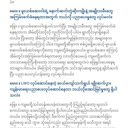
ပဲ။
မေး။ ။ မူးယစ်ဆေးဝါးရဲ့ နောက်ဆက်တွဲဆိုးကျိုးနဲ့ အမျိုးသမီးတွေ
အကြမ်းဖက်ခံနေရတာအတွက် ဘယ်လို ပညာပေးမှုတွေ လုပ်မလဲ။
ဖြေ။ ။ မူးယစ်ဆေးဝါးနဲ့ပတ်သက်ပြီး အမျိုးသမီးတွေ အကြမ်းဖက်ခံ
နေရတာက အိမ်တိုင်းလိုလို လူတိုင်းလိုလို ပါပဲ။ ရွာတိုင်းမှာရှိနေပါ
တယ်။ ပြီးတော့ အိမ်တွင်းအကြမ်းဖက်မှုဖြစ်တာလည်း အများစုက
မူးယစ်ဆေးဝါးကြောင့် ပါပဲ။ ကျမတို့ဆီမှာက စစ်ပွဲမရှိပေမယ့် မူးယစ်
ဆေးဝါးစစ်ဆင်ရေးကိုတော့ ကျမတို့ခံနေရတယ်။ မူးယစ်ဆေး ကြောင့်
အိမ်တွင်းအကြမ်းဖက်ခံရတာတွေ လာတိုင်ပေမယ့် ကျမတို့ဖက်က
ဘာသာရေးကြီးစိုးတော့ ဘာသာရေး ဆရာတွေကပဲ ဖြေရှင်းပေးနေရ
တာများပါတယ်။ ဒါကြောင့် ကျမတို့က သင်းအုပ်ဆရာတွေနဲ့ ချိတ်ဆက်
ပြီး ပညာ ပေးလုပ်ငန်းတွေ လုပ်ရပါတယ်။
မေး။ ။ LWO လုပ်ဆောင်နေတဲ့ ဆယ်ကျော်သက်ရွယ် မျိုးဆက်ပွား
ကျန်းမာရေးပညာပေးလုပ်ဆောင်နေတာ ဘယ်လိုအောင်မြင်မှုတွေ ရှိပါ
သလဲ။
ဖြေ။ ။ ကျမတို့သင်တန်းပေးခဲ့တာတွေကို ကြည့်ရင်တော့ ရလာဒ်
ကောင်းတွေ၊ အောင်မြင်မှုတွေ ရှိပါတယ်။ နည်းနည်းပါးပါးတိုးတက်လာ
တယ်။ ဘာဖြစ်လို့လဲဆိုရင် ဒီဖက်က ပြည်သူတွေက သားဆက်ခြား
နည်းတွေ မသိ ဘူး။ သုံးရင်လည်း နည်းလမ်းမှန်ကို မသိဘူး။ အရင်