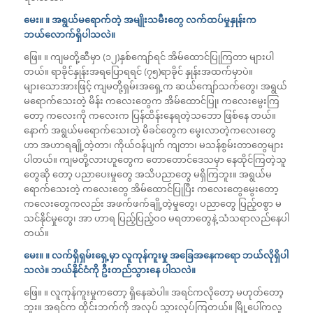
မေး။ ။ အရွယ်မရောက်တဲ့ အမျိုးသမီးတွေ လက်ထပ်မှုနှုန်းက
ဘယ်လောက်ရှိပါသလဲ။
ဖြေ။ ။ ကျမတို့ဆီမှာ (၁၂)နှစ်ကျော်ရင် အိမ်ထောင်ပြုကြတာ များပါ
တယ်။ ရာခိုင်နှုန်းအရပြောရရင် (၇၅)ရာခိုင် နှုန်းအထက်မှာပဲ။
များသောအားဖြင့် ကျမတို့ရှမ်းအရှေ့က ဆယ်ကျော်သက်တွေ၊ အရွယ်
မရောက်သေးတဲ့ မိန်း ကလေးတွေက အိမ်ထောင်ပြု၊ ကလေးမွေးကြ
တော့ ကလေးကို ကလေးက ပြန်ထိန်းနေရတဲ့သဘော ဖြစ်နေ တယ်။
နောက် အရွယ်မရောက်သေးတဲ့ မိခင်တွေက မွေးလာတဲ့ကလေးတွေ
ဟာ အဟာရချို့တဲ့တာ၊ ကိုယ်ဝန်ပျက် ကျတာ၊ မသန်စွမ်းတာတွေများ
ပါတယ်။ ကျမတို့လားဟူတွေက တောတောင်ဒေသမှာ နေထိုင်ကြတဲ့သူ
တွေဆို တော့ ပညာပေးမှုတွေ အသိပညာတွေ မရှိကြဘူး။ အရွယ်မ
ရောက်သေးတဲ့ ကလေးတွေ အိမ်ထောင်ပြုပြီး ကလေးတွေမွေးတော့
ကလေးတွေကလည်း အဖက်ဖက်ချို့တဲ့မှုတွေ၊ ပညာတွေ ပြည့်ဝစွာ မ
သင်နိုင်မှုတွေ၊ အာ ဟာရ ပြည့်ပြည့်ဝဝ မရတာတွေနဲ့ သံသရာလည်နေပါ
တယ်။
မေး။ ။ လက်ရှိရှမ်းရှေ့မှာ လူကုန်ကူးမှု အခြေအနေကရော ဘယ်လိုရှိပါ
သလဲ။ ဘယ်နိုင်ငံကို ဦးတည်သွားနေ ပါသလဲ။
ဖြေ။ ။ လူကုန်ကူးမှုကတော့ ရှိနေဆဲပါ။ အရင်ကလိုတော့ မဟုတ်တော့
ဘူး။ အရင်က ထိုင်းဘက်ကို အလုပ် သွားလုပ်ကြတယ်။ မြို့ပေါ်ကလူ