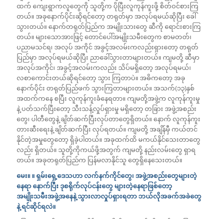
ထက် ကျေးရွာကလူတွေကို သူတို့က ပိုပြီးလူကုန်ကူးဖို့ စိတ်ဝင်စားကြ
တယ်။ အခုနောက်ပိုင်းဆိုရင်တော့ တရုတ်မှာ အလုပ်ရမယ်ဆိုပြီး ခေါ်
သွားတယ်။ နောက်တရုတ်ပြည်က အမျိုးသားတွေ ဆီကို ရောင်းစားကြ
တယ်။ များသောအားဖြင့် တောင်ပေါ်အမျိုးသမီးတွေက စာမတတ်၊
ပညာမသင်ရ၊ အလုပ် အကိုင် အခွင့်အလမ်းကလည်းရှားတော့ တရုတ်
ပြည်မှာ အလုပ်ရမယ်ဆိုပြီး ညာခေါ်သွားတာများတယ်။ ကျမတို့ ဆီမှာ
အလုပ်အကိုင်၊ အခွင့်အလမ်းကလည်း သိပ်မရှိတော့ အလုပ်ရမယ်၊
လစာကောင်းတယ်ဆိုရင်တော့ သွား ကြတာပဲ။ အဓိကတော့ အခု
နောက်ပိုင်း တရုတ်ပြည်ဖက် သွားကြတာများတယ်။ အသက်(၁၃)နှစ်
အထက်ကနေ စပြီး လူကုန်ကူးခံနေရတာ။ ကျမတို့အဖွဲ့က လူကုန်ကူးမှု
နဲ့ ပတ်သက်ပြီးတော့ သီးသန့်လှုပ်ရှားမှု မရှိတော့ တခြား အဖွဲ့အစည်း
တွေ၊ ပါတီတွေနဲ့ ချိတ်ဆက်ပြီးလုပ်တာတွေရှိတယ်။ နောက် လူကုန်ကူး
တားဆီးရေးနဲ့ ချိတ်ဆက်ပြီး လုပ်ရတယ်။ ကျမတို့ အချိန်မှီ ကယ်တင်
နိုင်တဲ့အမှုတွေတော့ ရှိခဲ့ပါတယ်။ အခုထက်ထိ မကယ်နိုင်သေးတာတွေ
လည်း ရှိတယ်။ သူတို့ကိုကယ်ဖို့အတွက် ကျမတို့ နည်းလမ်းတွေ ရှာရ
တယ်။ အခုတရုတ်ပြည်က ပြန်မလာနိုင်သူ တွေရှိနေသေးတယ်။
မေး။ ။ ရှမ်းရှေ့ဒေသဟာ လက်နက်ကိုင်တွေ၊ အဖွဲ့အစည်းတွေများတဲ့
နေရာ နောက်ပြီး ဒုစရိုက်လုပ်ငန်းတွေ များတဲ့နေရာဖြစ်တော့
အမျိုးသမီးအဖွဲ့အနေနဲ့ သွားလာလှုပ်ရှားရတာ ဘယ်လိုအခက်အခဲတွေ
နဲ့ ရင်ဆိုင်ရလဲ။