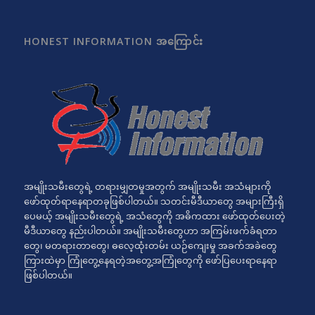
HONEST INFORMATION အကြောင်း
အမျိုးသမီးတွေရဲ့ တရားမျှတမှုအတွက် အမျိုးသမီး အသံများကို
ဖော်ထုတ်ရာနေရာတခုဖြစ်ပါတယ်။ သတင်းမီဒီယာတွေ အများကြီးရှိ
ပေမယ့် အမျိုးသမီးတွေရဲ့ အသံတွေကို အဓိကထား ဖော်ထုတ်ပေးတဲ့
မီဒီယာတွေ နည်းပါတယ်။ အမျိုးသမီးတွေဟာ အကြမ်းဖက်ခံရတာ
တွေ၊ မတရားတာတွေ၊ ဓလေ့ထုံးတမ်း ယဉ်ကျေးမှု အခက်အခဲတွေ
ကြားထဲမှာ ကြုံတွေ့နေရတဲ့အတွေ့အကြုံတွေကို ဖော်ပြပေးရာနေရာ
ဖြစ်ပါတယ်။