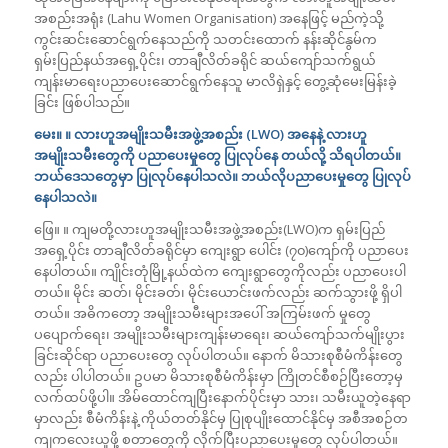
အစည်းအရုံး (Lahu Women Organisation) အနေဖြင့် မည်ကဲ့သို့
ကွင်းဆင်းဆောင်ရွက်နေသည်ကို သတင်းထောက် နန်းဆိုင်နွမ်က
ရှမ်းပြည်နယ်အရှေ့ပိုင်း၊ တာချီလိတ်ခရိုင် ဆယ်ကျော်သက်ရွယ်
ကျန်းမာရေးပညာပေးဆောင်ရွက်နေသူ မာလိရှဲနှင့် တွေ့ဆုံမေးမြန်းခဲ့
ခြင်း ဖြစ်ပါသည်။
မေး။ ။ လားဟူအမျိုးသမီးအဖွဲ့အစည်း (LWO) အနေနဲ့ လားဟူ
အမျိုးသမီးတွေကို ပညာပေးမှုတွေ ပြုလုပ်နေ တယ်လို့ သိရပါတယ်။
ဘယ်ဒေသတွေမှာ ပြုလုပ်နေပါသလဲ။ ဘယ်လိုပညာပေးမှုတွေ ပြုလုပ်
နေပါသလဲ။
ဖြေ။ ။ ကျမတို့လားဟူအမျိုးသမီးအဖွဲ့အစည်း(LWO)က ရှမ်းပြည်
အရှေ့ပိုင်း တာချီလိတ်ခရိုင်မှာ ကျေးရွာ ပေါင်း (၇၀)ကျော်ကို ပညာပေး
နေပါတယ်။ ကျိုင်းတုံမြို့နယ်ထဲက ကျေးရွာတွေကိုလည်း ပညာပေးပါ
တယ်။ မိုင်း ဆတ်၊ မိုင်းခတ်၊ မိုင်းယောင်းဖက်လည်း ဆက်သွားဖို့ ရှိပါ
တယ်။ အဓိကတော့ အမျိုးသမီးများအပေါ် အကြမ်းဖက် မှုတွေ
ပပျောက်ရေး၊ အမျိုးသမီးများကျန်းမာရေး၊ ဆယ်ကျော်သက်မျိုးပွား
ခြင်းဆိုင်ရာ ပညာပေးတွေ လုပ်ပါတယ်။ နောက် မိသားစုစီမံကိန်းတွေ
လည်း ပါပါတယ်။ ဥပမာ မိသားစုစီမံကိန်းမှာ ကြိုတင်စီစဉ်ပြီးတော့မှ
လက်ထပ်ဖို့ပါ။ အိမ်ထောင်ကျပြီးနောက်ပိုင်းမှာ သား၊ သမီးယူတဲ့နေရာ
မှာလည်း စီမံကိန်းနဲ့ ကိုယ်တတ်နိုင်မှ ပြုစုပျိုးထောင်နိုင်မှ အစီအစဉ်တ
ကျကလေးယူဖို့ စတာတွေကို လိုက်ပြီးပညာပေးမှုတွေ လုပ်ပါတယ်။