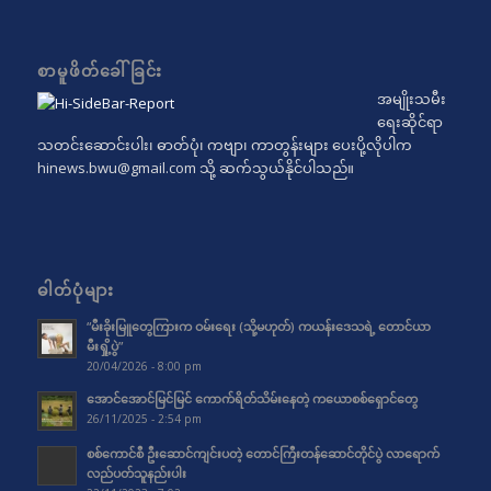
စာမူဖိတ်ခေါ်ခြင်း
အမျိုးသမီး
ရေးဆိုင်ရာ
သတင်းဆောင်းပါး၊ ဓာတ်ပုံ၊ ကဗျာ၊ ကာတွန်းများ ပေးပို့လိုပါက
hinews.bwu@gmail.com
သို့ ဆက်သွယ်နိုင်ပါသည်။
ဓါတ်ပုံများ
“မီးခိုးမြူတွေကြားက ဝမ်းရေး (သို့မဟုတ်) ကယန်းဒေသရဲ့ တောင်ယာ
မီးရှို့ပွဲ”
20/04/2026 - 8:00 pm
အောင်အောင်မြင်မြင် ကောက်ရိတ်သိမ်းနေတဲ့ ကယောစစ်ရှောင်တွေ
26/11/2025 - 2:54 pm
စစ်ကောင်စီ ဦးဆောင်ကျင်းပတဲ့ တောင်ကြီးတန်ဆောင်တိုင်ပွဲ လာရောက်
လည်ပတ်သူနည်းပါး