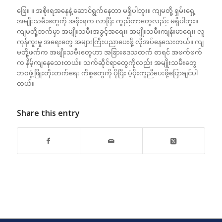
ဖြေ။ ။ အစိုးရအနေနဲ့ ဆောင်ရွက်နေတာ မရှိပါဘူး။ ကျမတို့ ရှမ်းရှေ့
အမျိုးသမီးတွေကို အစိုးရက လာပြီး ကူညီတာတွေလည်း မရှိပါဘူး။
ကျမတို့ဘက်မှာ အမျိုးသမီးအခွင့်အရေး၊ အမျိုးသမီးကျန်းမာရေး၊ လူ
ကုန်ကူးမှု အရေးတွေ အများကြီးပညာပေးဖို့ လိုအပ်နေသေးတယ်။ ကျ
မတို့ဖက်က အမျိုးသမီးတွေဟာ အခြားဒေသထက် စာရင် အဖက်ဖက်
က နိမ့်ကျနေသေးတယ်။ သက်ဆိုင်ရာတွေကိုလည်း အမျိုးသမီးတွေ
ဘဝဖွံ့ဖြိုးတိုးတက်ရေး ကိစ္စတွေကို ပိုပြီး ပံ့ပိုးကူညီပေးဖို့ပြောချင်ပါ
တယ်။
Share this entry