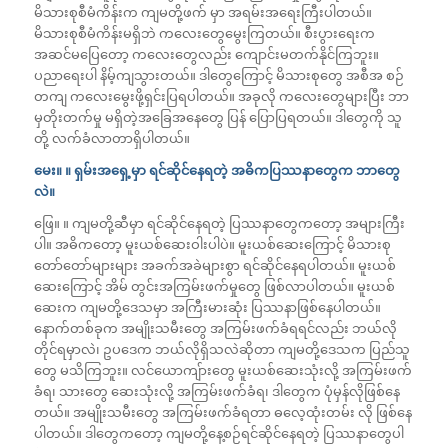
မိသားစုစီမံကိန်းက ကျမတို့ဖက် မှာ အရမ်းအရေးကြီးပါတယ်။
မိသားစုစီမံကိန်းမရှိဘဲ ကလေးတွေမွေးကြတယ်။ စီးပွားရေးက
အဆင်မပြေတော့ ကလေးတွေလည်း ကျောင်းမတက်နိုင်ကြဘူး။
ပညာရေးပါ နိမ့်ကျသွားတယ်။ ဒါတွေကြောင့် မိသားစုတွေ အစီအ စဉ်
တကျ ကလေးမွေးဖို့ရှင်းပြရပါတယ်။ အခုလို ကလေးတွေများပြီး ဘာ
မှတိုးတက်မှု မရှိတဲ့အခြေအနေတွေ ပြန် ပြောပြရတယ်။ ဒါတွေကို သူ
တို့ လက်ခံလာတာရှိပါတယ်။
မေး။ ။ ရှမ်းအရှေ့မှာ ရင်ဆိုင်နေရတဲ့ အဓိကပြဿနာတွေက ဘာတွေ
လဲ။
ဖြေ။ ။ ကျမတို့ဆီမှာ ရင်ဆိုင်နေရတဲ့ ပြဿနာတွေကတော့ အများကြီး
ပါ။ အဓိကတော့ မူးယစ်ဆေးဝါးပါပဲ။ မူးယစ်ဆေးကြောင့် မိသားစု
တော်တော်များများ အခက်အခဲများစွာ ရင်ဆိုင်နေရပါတယ်။ မူးယစ်
ဆေးကြောင့် အိမ် တွင်းအကြမ်းဖက်မှုတွေ ဖြစ်လာပါတယ်။ မူးယစ်
ဆေးက ကျမတို့ဒေသမှာ အကြီးမားဆုံး ပြဿနာဖြစ်နေပါတယ်။
နောက်တစ်ခုက အမျိုးသမီးတွေ အကြမ်းဖက်ခံရရင်လည်း ဘယ်လို
တိုင်ရမှာလဲ၊ ဥပဒေက ဘယ်လိုရှိသလဲဆိုတာ ကျမတို့ဒေသက ပြည်သူ
တွေ မသိကြဘူး။ လင်ယောကျ်ားတွေ မူးယစ်ဆေးသုံးလို့ အကြမ်းဖက်
ခံရ၊ သားတွေ ဆေးသုံးလို့ အကြမ်းဖက်ခံရ၊ ဒါတွေက ပုံမှန်လိုဖြစ်နေ
တယ်။ အမျိုးသမီးတွေ အကြမ်းဖက်ခံရတာ ဓလေ့ထုံးတမ်း လို ဖြစ်နေ
ပါတယ်။ ဒါတွေကတော့ ကျမတို့နေ့စဉ်ရင်ဆိုင်နေရတဲ့ ပြဿနာတွေပါ