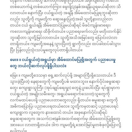
တုန်းက ကလေးတွေ ဆက်တိုက်မွေးကြတယ်။ အခုကျတော့ ကလေး
တစ်ယောက်နဲ့ တစ်ယောက်ကြား မွေးဖို့(၃)နှစ်အချိန်ယူရမယ်ဆိုတာ သိ
လာတယ်။ နောက်ပြီး ငယ်ရွယ်တဲ့ အချိန် အိမ်ထောင်မပြုရဘူးဆိုတာ
လည်း သူတို့ကို ကျမတို့က ဆွေးနွေးပြတဲ့အခါ သူတို့နားလည်လာ
တယ်။ ငယ် ရွယ်ချိန် အိမ်ထောင်ပြုမယ်ဆိုရင် မိခင်ကျန်းမာရေး၊
ကလေးကျန်းမာရေး ထိခိုက်တယ်။ ပညာရေးဖက်လည်း မတိုးတက်နိုင်
ဘူးဆိုတာ သူတို့မြင်လာတယ်။ သူတို့အသိအမြင်တွေ ပြောင်းလဲလာ
တာရှိတယ်။ ကျမတို့အနေနဲ့ သွားပြီးတဲ့ ရွာကိုလည်း ထပ်ခါထပ်ခါသွား
ပြီး ပြန်လည်သုံးသပ်မှုတွေလုပ်တာရှိပါတယ်။
မေး။ ။ ငယ်ရွယ်တဲ့အရွယ်မှာ အိမ်ထောင်မပြုဖို့အတွက် ပညာပေးမှု
တွေ ဘယ်လိုဆက်လုပ်ဖို့ရှိပါသလဲ။
ဖြေ။ ။ ကျမတို့ဒေသမှာ ရှေ့ဆက်လုပ်ဖို့ အများကြီးရှိသေးတယ်။ ဒီ
သွားခဲ့ပြီးတဲ့ နေရာတွေကို ကျမတို့ပစ် မထားဘူး။ နောက်ပိုင်းဓမ္မဆရာ
တွေ၊ ကျေးရွာသူကြီး (အုပ်ချုပ်ရေးမှူး) တွေနဲ့ ပူးပေါင်းပြီး ရပ်ရွာမှာက
ငယ်ရွယ်တဲ့ အမျိုးသမီးတွေ၊ အရွယ်မရောက်သေးတဲ့သူတွေကို
လက်မထပ်ပေးဖို့ ပညာပေးတာတွေလည်း ရှိတယ်။ ဓမ္မဆရာ တွေကို
အဓိကပြောပြ၊ ပညာပေးရတယ်လေ။ သူတို့ကမှတဆင့် ပညာပေးရင်
ကျေးရွာက လူတွေက နားထောင် တယ်။ အခုနောက်ပိုင်းဆိုရင်
ဓမ္မဆရာတွေက အသက်(၁၈)နှစ်အထက်ရောက်မှ အိမ်ထောင်ပြုဖို့တွေ
အားပေး လာတာရှိတယ်။ ဒါက ကျမတို့ရဲ့အောင်မြင်မှုတစ်ခုလို့ပြောလို့
ရပါတယ်။