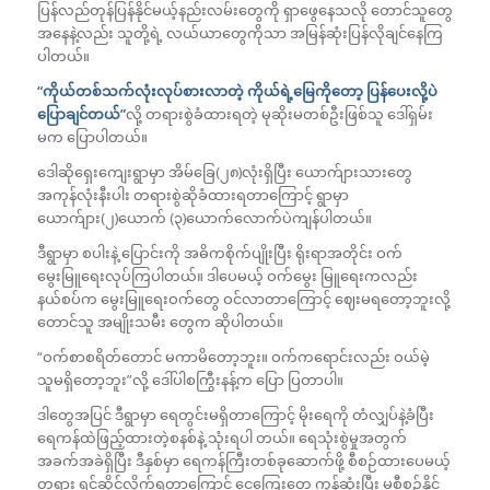
ပြန်လည်တုန်ပြန်နိုင်မယ့်နည်းလမ်းတွေကို ရှာဖွေနေသလို တောင်သူတွေ
အနေနဲ့လည်း သူတို့ရဲ့ လယ်ယာတွေကိုသာ အမြန်ဆုံးပြန်လိုချင်နေကြ
ပါတယ်။
“ကိုယ်တစ်သက်လုံးလုပ်စားလာတဲ့ ကိုယ်ရဲ့မြေကိုတော့ ပြန်ပေးလို့ပဲ
ပြောချင်တယ်”
လို့ တရားစွဲခံထားရတဲ့ မုဆိုးမတစ်ဦးဖြစ်သူ ဒေါ်ရှမ်း
မက ပြောပါတယ်။
ဒေါဆိုရှေးကျေးရွာမှာ အိမ်ခြေ(၂၈)လုံးရှိပြီး ယောက်ျားသားတွေ
အကုန်လုံးနီးပါး တရားစွဲဆိုခံထားရတာကြောင့် ရွာမှာ
ယောက်ျား(၂)ယောက် (၃)ယောက်လောက်ပဲကျန်ပါတယ်။
ဒီရွာမှာ စပါးနဲ့ ပြောင်းကို အဓိကစိုက်ပျိုးပြီး ရိုးရာအတိုင်း ဝက်
မွေးမြူရေးလုပ်ကြပါတယ်။ ဒါပေမယ့် ဝက်မွေး မြူရေးကလည်း
နယ်စပ်က မွေးမြူရေးဝက်တွေ ဝင်လာတာကြောင့် ဈေးမရတော့ဘူးလို့
တောင်သူ အမျိုးသမီး တွေက ဆိုပါတယ်။
“ဝက်စာစရိတ်တောင် မကာမိတော့ဘူး။ ဝက်ကရောင်းလည်း ဝယ်မဲ့
သူမရှိတော့ဘူး”လို့ ဒေါ်ပါစကြွီးနန့်က ပြော ပြတာပါ။
ဒါတွေအပြင် ဒီရွာမှာ ရေတွင်းမရှိတာကြောင့် မိုးရေကို တံလျှပ်နဲ့ခံပြီး
ရေကန်ထဲဖြည့်ထားတဲ့စနစ်နဲ့ သုံးရပါ တယ်။ ရေသုံးစွဲမှုအတွက်
အခက်အခဲရှိပြီး ဒီနှစ်မှာ ရေကန်ကြီးတစ်ခုဆောက်ဖို့ စီစဉ်ထားပေမယ့်
တရား ရင်ဆိုင်လိုက်ရတာကြောင့် ငွေကြေးတွေ ကုန်ဆုံးပြီး မစီစဉ်နိုင်