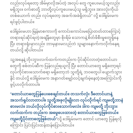
လည်းလုပ်ရတော့ အိမ်မှာလိုအပ်တဲ့ အလုပ် တွေ ကူပေးမယ့်သူလည်း
မရှိဘူး။ ဝက်စာတို့ ဘာတို့လုပ်ကူပေးမယ့်သူ မရှိဘူး။ အားလုံးကိုယ်
တစ်ယောက် တည်း လုပ်ရတော့ အခက်အခဲရှိတယ်” လို့ ဒေါ်ရှမ်းမက
ရင်ဖွင့်ပါတယ်။
ဒေါ်ရှမ်းမဟာ မြန်မာစကားကို ကောင်းကောင်းမပြောတတ်တာကြောင့်
တရားရင်ဆိုင်ရတဲ့အချိန်တွေမှာ စိုးရိမ် သောကနဲ့ စိတ်ဖိစီးမှုတွေရှိနေ
ပြီး တရားရုံးမှာလည်း ဘာမှနားမလည်ဘဲ သူများနောက်ကလိုက်နေရ
တယ်လို့ ဆိုပါတယ်။
သူ့အနေနဲ့ ဘိုးဘွားလက်ထက်ကတည်းက ပိုင်ဆိုင်လာတဲ့တောင်ယာ
တွေကို စစ်တပ်ဆီက ပြန်လည်ရယူလို ပြီး တောင်ယာတွေ မရှိတော့ရင်
လုပ်ကိုင်စားသောက်စရာ မရှိတော့ဘဲ သူတို့ရဲ့ ဘဝတွေပါ ပျောက်သွား
နိုင် တယ်လို့ ဒေါ်ရှမ်းမက အနာဂတ်မျှော်လင့်ချက်မဲ့နေတဲ့အကြောင်းကို
ဖွင့်ဟလိုက်တာပါ။
“တောင်ယာတွေပြန်ပေးစေချင်တယ်။ တသက်လုံး ဒီတောင်ယာနဲ့
အသက်ရှင်လာတာပါ။ သူတို့အခုလိုမျိုးလာ လုပ်လိုက်ရင် ကျမတို့ဘာနဲ့
စားမလဲ။ ဘယ်လိုလုပ်ကိုင်စားသောက်မလဲ။ ဒါက ကျမတို့ ဘိုးဘွား
လက်ထက်က တည်းက အမွေပေးထားတဲ့ တောင်ယာတွေဖြစ်တယ်။
ကျမတို့ပိုင်တာတွေဖြစ်တယ်”
လို့ ဒေါ်ရှမ်းမက တောင် ယာတွေ ပြန်ရလို
ကြောင်း ပြင်းပြင်းထန်ထန်ပြောပါတယ်။