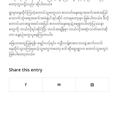
တော့ဘူးလို့လည်း ဆိုပါတယ်။
ရွာမှာနေထိုင်ကြတဲ့တောင်သူတွေဟာ စားဝတ်နေရေးအခက်အခဲအပြင်
သောက်သုံးရေအခက်အခဲနဲ့ပါ ရင်ဆိုင် လာရတော့မှာ ဖြစ်ပါတယ်။ ဒီလို
တောင်ယာအမှုအခင်းအပြင် စားဝတ်နေရေးနဲ့ ရေရှားပါးတဲ့ပြဿနာ
တွေကို ဘယ်လိုရင်ဆိုင်ပြီး ဘယ်အချိန်မှာ ဘယ်လိုအဆုံးသတ်မလဲဆို
တာ နေ့စဉ်တွေးပူနေကြတာပါ။
မြေယာတွေပြန်ရနိုး မျှော်လင့်ရင်း ကျီးလန့်စာစားဘဝနဲ့ ဆက်လက်
နေထိုင်သွားကြရမယ့်သူတွေကတော့ ဒေါ ဆိုရှေးရွာက တောင်သူတွေပဲ
ဖြစ်ပါတော့တယ်။
Share this entry