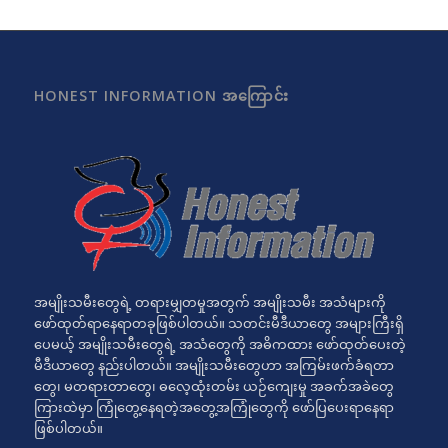
HONEST INFORMATION အကြောင်း
အမျိုးသမီးတွေရဲ့ တရားမျှတမှုအတွက် အမျိုးသမီး အသံများကို
ဖော်ထုတ်ရာနေရာတခုဖြစ်ပါတယ်။ သတင်းမီဒီယာတွေ အများကြီးရှိ
ပေမယ့် အမျိုးသမီးတွေရဲ့ အသံတွေကို အဓိကထား ဖော်ထုတ်ပေးတဲ့
မီဒီယာတွေ နည်းပါတယ်။ အမျိုးသမီးတွေဟာ အကြမ်းဖက်ခံရတာ
တွေ၊ မတရားတာတွေ၊ ဓလေ့ထုံးတမ်း ယဉ်ကျေးမှု အခက်အခဲတွေ
ကြားထဲမှာ ကြုံတွေ့နေရတဲ့အတွေ့အကြုံတွေကို ဖော်ပြပေးရာနေရာ
ဖြစ်ပါတယ်။