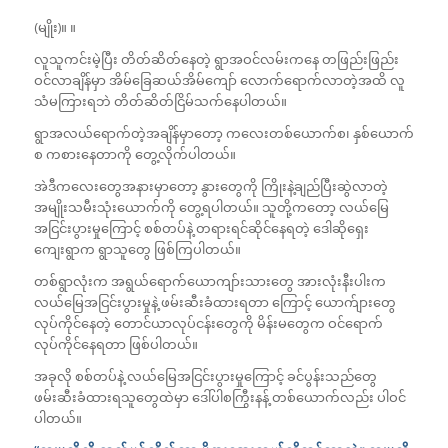
(မျိုး)။ ။
လူသူကင်းမဲ့ပြီး တိတ်ဆိတ်နေတဲ့ ရွာအဝင်လမ်းကနေ တဖြည်းဖြည်း
ဝင်လာချိန်မှာ အိမ်ခြေဆယ်အိမ်ကျော် လောက်ရောက်လာတဲ့အထိ လူ
သံမကြားရဘဲ တိတ်ဆိတ်ငြိမ်သက်နေပါတယ်။
ရွာအလယ်ရောက်တဲ့အချိန်မှာတော့ ကလေးတစ်ယောက်စ၊ နှစ်ယောက်
စ ကစားနေတာကို တွေ့လိုက်ပါတယ်။
အဲဒီကလေးတွေအနားမှာတော့ နွားတွေကို ကြိုးနဲ့ချည်ပြီးဆွဲလာတဲ့
အမျိုးသမီးသုံးယောက်ကို တွေ့ရပါတယ်။ သူတို့ကတော့ လယ်မြေ
အငြင်းပွားမှုကြောင့် စစ်တပ်နဲ့ တရားရင်ဆိုင်နေရတဲ့ ဒေါဆိုရှေး
ကျေးရွာက ရွာသူတွေ ဖြစ်ကြပါတယ်။
တစ်ရွာလုံးက အရွယ်ရောက်ယောကျာ်းသားတွေ အားလုံးနီးပါးက
လယ်မြေအငြင်းပွားမှုနဲ့ ဖမ်းဆီးခံထားရတာ ကြောင့် ယောက်ျားတွေ
လုပ်ကိုင်နေတဲ့ တောင်ယာလုပ်ငန်းတွေကို မိန်းမတွေက ဝင်ရောက်
လုပ်ကိုင်နေရတာ ဖြစ်ပါတယ်။
အခုလို စစ်တပ်နဲ့ လယ်မြေအငြင်းပွားမှုကြောင့် ခင်ပွန်းသည်တွေ
ဖမ်းဆီးခံထားရသူတွေထဲမှာ ဒေါ်ပါစကြွီးနန့် တစ်ယောက်လည်း ပါဝင်
ပါတယ်။