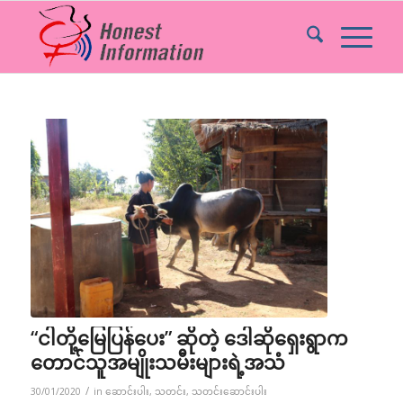
“ငါတို့မြေပြန်ပေး” ဆိုတဲ့ ဒေါဆိုရှေးရွာက
တောင်သူအမျိုးသမီးများရဲ့အသံ
/
30/01/2020
in
ဆောင်းပါး
,
သတင်း
,
သတင်းဆောင်းပါး