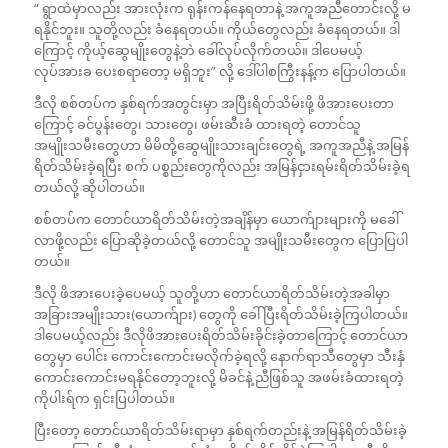
“ ရွာထဲမှာလည်း အားလုံးက ရုန်းကန်နေရတာနဲ့ အကူအညီတောင်းလို့ မ
ရနိုင်ဘူး။ သူတို့လည်း ခံနေရတယ်။ ကိုယ်တွေလည်း ခံနေရတယ်။ ဒါ
ကြောင့် ကိုယ့်ဆွေမျိုးတွေနဲ့ဘဲ ခေါ်လုပ်လိုက်တယ်။ ဒါပေမယ့်
လုပ်အားခ ပေးစရာတော့ မရှိဘူး” လို့ ဒေါ်ပါစကြွီးနန့်က ပြောပါတယ်။
ဒီလို စစ်တပ်က နှစ်ရက်အတွင်းမှာ အပြီးရိတ်သိမ်းဖို့ ဖိအားပေးတာ
ကြောင့် ခင်ပွန်းတွေ၊ သားတွေ၊ ဖမ်းဆီးခံ ထားရတဲ့ တောင်သူ
အမျိုးသမီးတွေဟာ မိမိတို့ဆွေမျိုးသားချင်းတွေရဲ့ အကူအညီနဲ့ အမြန်
ရိတ်သိမ်းခဲ့ရပြီး စက် ပစ္စည်းတွေကိုလည်း အမြန်ငှားရမ်းရိတ်သိမ်းခဲ့ရ
တယ်လို့ ဆိုပါတယ်။
စစ်တပ်က တောင်ယာရိတ်သိမ်းတဲ့အချိန်မှာ ယောက်ျားများကို မခေါ်
လာဖို့လည်း ပြောဆိုခဲ့တယ်လို့ တောင်သူ အမျိုးသမီးတွေက ပြောပြပါ
တယ်။
ဒီလို ဖိအားပေးခဲ့ပေမယ့် သူတို့ဟာ တောင်ယာရိတ်သိမ်းတဲ့အခါမှာ
အခြားအမျိုးသား(ယောက်ျား) တွေကို ခေါ် ပြီးရိတ်သိမ်းခဲ့ကြပါတယ်။
ဒါပေမယ့်လည်း ဒီလိုဖိအားပေးရိတ်သိမ်းခိုင်းခဲ့တာကြောင့် တောင်ယာ
တွေမှာ ပေါင်း ကောင်းကောင်းမလိုက်ခဲ့ရလို့ နောက်ရာသီတွေမှာ သီးနှံ
ကောင်းကောင်းမရနိုင်တော့ဘူးလို့ မိခင်နဲ့ ညီဖြစ်သူ အဖမ်းခံထားရတဲ့
ကိုပါးရ်က ရှင်းပြပါတယ်။
ပြီးတော့ တောင်ယာရိတ်သိမ်းရာမှာ နှစ်ရက်တည်းနဲ့ အမြန်ရိတ်သိမ်းခဲ့