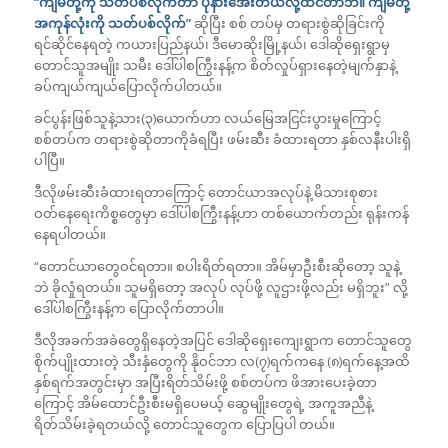
“ကျမတို့ကို သတ်ပစ်လိုက်တာ ပိုနားအေးတယ်လို့ထင်တာဘဲ။ ကျမတို့
အကုန်လုံးကို သတ်ပစ်လိုက်”
ဆိုပြီး စစ် တပ်မှ တရားစွဲဆိုခြင်းကို
ရင်ဆိုင်နေရတဲ့ ကယားပြည်နယ်၊ ဒီမောဆိုးမြို့နယ်၊ ဒေါဆိုရှေးရွာမှ
တောင်သူအမျိုး သမီး ဒေါ်ပါစကြွီးနန့်က စိတ်လှုပ်ရှားနေတဲ့မျက်နှာနဲ့
ခပ်ကျယ်ကျယ်ပြောလိုက်ပါတယ်။
ခင်ပွန်းဖြစ်သူနဲ့သား(၃)ယောက်ဟာ လယ်မြေအငြင်းပွားမှုကြောင့်
စစ်တပ်က တရားစွဲဆိုတာကိုခံရပြီး ဖမ်းဆီး ခံထားရတာ နှစ်လနီးပါးရှိ
ပါပြီ။
ဒီလိုဖမ်းဆီးခံထားရတာကြောင့် တောင်ယာအလုပ်နဲ့ မိသားစုစား
ဝတ်နေရေးကိစ္စတွေမှာ ဒေါ်ပါစကြွီးနန့်ဟာ တစ်ယောက်တည်း ရုန်းကန်
နေရပါတယ်။
“တောင်ယာတွေဝင်ရတာ။ စပါးရိတ်ရတာ။ အိမ်မှာဦးစီးဆိုတော့ သူနဲ့
ဘဲ ခိုလှုံရတယ်။ သူမရှိတော့ အလုပ် လုပ်ဖို့ လူဌားဖို့လည်း မရှိဘူး” လို့
ဒေါ်ပါစကြွီးနန့်က ပြောလိုက်တာပါ။
ဒီလိုအခက်အခဲတွေရှိနေတဲ့အပြင် ဒေါဆိုရှေးကျေးရွာက တောင်သူတွေ
စိုက်ပျိုးထားတဲ့ သီးနှံတွေကို နိုဝင်ဘာ လ(၇)ရက်ကနေ (၈)ရက်နေ့အထိ
နှစ်ရက်အတွင်းမှာ အပြီးရိတ်သိမ်းဖို့ စစ်တပ်က ဖိအားပေးခဲ့တာ
ကြောင့် အိမ်ထောင်ဦးစီးမရှိပေမယ့် ဆွေမျိုးတွေရဲ့ အကူအညီနဲ့
ရိတ်သိမ်းခဲ့ရတယ်လို့ တောင်သူတွေက ပြောပြပါ တယ်။