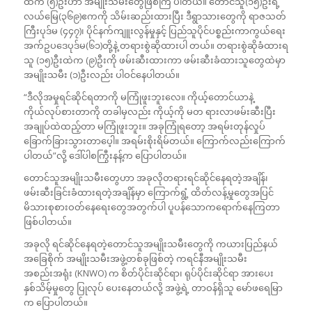
ထဲက (၅)ဦးဟာ အမျိုးသမီးတွေဖြစ်ကြ ပါတယ်။ တောင်သူ(၁၅)ဦးရဲ့
လယ်မြေ(၃၆၉)ဧကကို သိမ်းဆည်းထားပြီး ဒီရွာသားတွေကို ရာဇသတ်
ကြီးပုဒ်မ (၄၄၇)၊ ပိုင်နက်ကျူးလွန်မှုနှင့် ပြည်သူပိုင်ပစ္စည်းကာကွယ်ရေး
အက်ဥပဒေပုဒ်မ(၆၁)တို့နဲ့ တရားစွဲဆိုထားပါ တယ်။ တရားစွဲဆိုခံထားရ
သူ (၁၅)ဦးထဲက (၉)ဦးကို ဖမ်းဆီးထားကာ ဖမ်းဆီးခံထားသူတွေထဲမှာ
အမျိုးသမီး (၁)ဦးလည်း ပါဝင်နေပါတယ်။
“ဒီလိုအမှုရင်ဆိုင်ရတာကို မကြုံဖူးဘူးလေ။ ကိုယ့်တောင်ယာနဲ့
ကိုယ်လုပ်စားတာကို တခါမှလည်း ကိုယ့်ကို မတ ရားလာဖမ်းဆီးပြီး
အချုပ်ထဲထည့်တာ မကြုံဖူးဘူး။ အခုကြုံရတော့ အရမ်းတုန်လှုပ်
ခြောက်ခြားသွားတာပေ့ါ။ အရမ်းစိုးရိမ်တယ်။ ကြောက်လည်းကြောက်
ပါတယ်”လို့ ဒေါ်ပါစကြွီးနန့်က ပြောပါတယ်။
တောင်သူအမျိုးသမီးတွေဟာ အခုလိုတရားရင်ဆိုင်နေရတဲ့အချိန်၊
ဖမ်းဆီးခြင်းခံထားရတဲ့အချိန်မှာ ကြောက်ရွံ့ ထိတ်လန့်မှုတွေအပြင်
မိသားစုစားဝတ်နေရေးတွေအတွက်ပါ ပူပန်သောကရောက်နေကြတာ
ဖြစ်ပါတယ်။
အခုလို ရင်ဆိုင်နေရတဲ့တောင်သူအမျိုးသမီးတွေကို ကယားပြည်နယ်
အခြေစိုက် အမျိုးသမီးအဖွဲ့တစ်ခုဖြစ်တဲ့ ကရင်နီအမျိုးသမီး
အစည်းအရုံး (KNWO) က စိတ်ပိုင်းဆိုင်ရာ၊ ရုပ်ပိုင်းဆိုင်ရာ အားပေး
နှစ်သိမ့်မှုတွေ ပြုလုပ် ပေးနေတယ်လို့ အဖွဲ့ရဲ့ တာဝန်ရှိသူ မော်ဖရေမြာ
က ပြောပါတယ်။