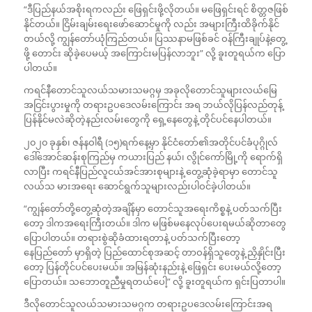
“ဒီပြည်နယ်အစိုးရကလည်း ဖြေရှင်းဖို့လိုတယ်။ မဖြေရှင်းရင် စိတ္တဇဖြစ်
နိုင်တယ်။ ငြိမ်းချမ်းရေးဖော်ဆောင်မှုကို လည်း အများကြီးထိခိုက်နိုင်
တယ်လို့ ကျွန်တော်ယုံကြည်တယ်။ ပြဿနာမဖြစ်ခင် ဝန်ကြီးချုပ်နဲ့တွေ့
ဖို့ တောင်း ဆိုခဲ့ပေမယ့် အကြောင်းမပြန်လာဘူး” လို့ ခူးတူရယ်က ပြော
ပါတယ်။
ကရင်နီတောင်သူလယ်သမားသမဂ္ဂမှ အခုလိုတောင်သူများလယ်မြေ
အငြင်းပွားမှုကို တရားဥပဒေလမ်းကြောင်း အရ ဘယ်လိုပြန်လည်တုန့်
ပြန်နိုင်မလဲဆိုတဲ့နည်းလမ်းတွေကို ရှေ့နေတွေနဲ့ တိုင်ပင်နေပါတယ်။
၂၀၂၀ ခုနှစ်၊ ဇန်နဝါရီ (၁၅)ရက်နေ့မှာ နိုင်ငံတော်၏အတိုင်ပင်ခံပုဂ္ဂိုလ်
ဒေါ်အောင်ဆန်းစုကြည်မှ ကယားပြည် နယ်၊ လွိုင်ကော်မြို့ကို ရောက်ရှိ
လာပြီး ကရင်နီပြည်လူငယ်အင်အားစုများနဲ့ တွေ့ဆုံခဲ့ရာမှာ တောင်သူ
လယ်သ မားအရေး ဆောင်ရွက်သူများလည်းပါဝင်ခဲ့ပါတယ်။
“ကျွန်တော်တို့တွေ့ဆုံတဲ့အချိန်မှာ တောင်သူအရေးကိစ္စနဲ့ ပတ်သက်ပြီး
တော့ ဒါကအရေးကြီးတယ်။ ဒါက မဖြစ်မနေလုပ်ပေးရမယ်ဆိုတာတွေ
ပြောပါတယ်။ တရားစွဲဆိုခံထားရတာနဲ့ ပတ်သက်ပြီးတော့
နေပြည်တော် မှာရှိတဲ့ ပြည်ထောင်စုအဆင့် တာဝန်ရှိသူတွေနဲ့ ညှိနှိုင်းပြီး
တော့ ပြန်တိုင်ပင်ပေးမယ်။ အမြန်ဆုံးနည်းနဲ့ ဖြေရှင်း ပေးမယ်လို့တော့
ပြောတယ်။ သဘောတူညီမှုရတယ်ပေါ့” လို့ ခူးတူရယ်က ရှင်းပြတာပါ။
ဒီလိုတောင်သူလယ်သမားသမဂ္ဂက တရားဥပဒေလမ်းကြောင်းအရ