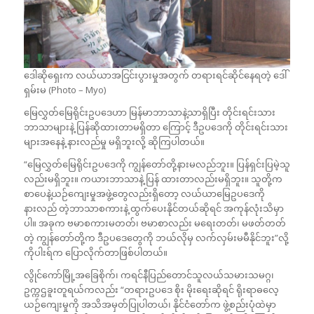
ဒေါဆိုရှေးက လယ်ယာအငြင်းပွားမှုအတွက် တရားရင်ဆိုင်နေရတဲ့ ဒေါ်
ရှမ်းမ (Photo – Myo)
မြေလွှတ်မြေရိုင်းဥပဒေဟာ မြန်မာဘာသာနဲ့သာရှိပြီး တိုင်းရင်းသား
ဘာသာများနဲ့ ပြန်ဆိုထားတာမရှိတာ ကြောင့် ဒီဥပဒေကို တိုင်းရင်းသား
များအနေနဲ့ နားလည်မှု မရှိဘူးလို့ ဆိုကြပါတယ်။
“မြေလွှတ်မြေရိုင်းဥပဒေကို ကျွန်တော်တို့နားမလည်ဘူး။ ပြန်ရှင်းပြမဲ့သူ
လည်းမရှိဘူး။ ကယားဘာသာနဲ့ ပြန် ထားတာလည်းမရှိဘူး။ သူတို့က
စာပေနဲ့ယဉ်ကျေးမှုအဖွဲ့တွေလည်းရှိတော့ လယ်ယာမြေဥပဒေကို
နားလည် တဲ့ဘာသာစကားနဲ့ ထွက်ပေးနိုင်တယ်ဆိုရင် အကုန်လုံးသိမှာ
ပါ။ အခုက ဗမာစကားမတတ်၊ ဗမာစာလည်း မရေးတတ်၊ မဖတ်တတ်
တဲ့ ကျွန်တော်တို့က ဒီဥပဒေတွေကို ဘယ်လိုမှ လက်လှမ်းမမီနိုင်ဘူး”လို့
ကိုပါးရ်က ပြောလိုက်တာဖြစ်ပါတယ်။
လွိုင်ကော်မြို့အခြေစိုက်၊ ကရင်နီပြည်တောင်သူလယ်သမားသမဂ္ဂ၊
ဥက္ကဌခူးတူရယ်ကလည်း “တရားဥပဒေ စိုး မိုးရေးဆိုရင် ရိုးရာဓလေ့
ယဉ်ကျေးမှုကို အသိအမှတ်ပြုပါတယ်၊ နိုင်ငံတော်က ဖွဲ့စည်းပုံထဲမှာ