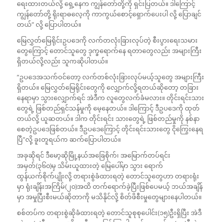
ရေးထားတယ်လို့ ရှေ့နေက ကျွန်တော်တို့ကို ရှင်းပြတယ်။ ဒါကြောင့်
ကျွန်တော်တို့ ရိုးရာဓလေ့ကို ကာကွယ်စောင့်ရှောက်ပေးပါ လို့ ပြောချင်
တယ်” လို့ ပြောပါတယ်။
မြေလွှတ်မြေရိုင်းဥပဒေကို လက်တလုံးခြားလုပ်တဲ့ စီးပွားရေးသမား
တွေကြောင့် တောင်သူတွေ ဒုက္ခရောက်နေ ရတာတွေလည်း အများကြီး
ရှိတယ်လို့လည်း သူကဆိုပါတယ်။
“ဥပဒေအသက်ဝင်တော့ လက်တစ်လုံးခြားလုပ်မယ့်သူတွေ အများကြီး
ရှိတယ်။ မြေလွှတ်မြေရိုင်းတွေကို လျှောက်လို့ရတယ်ဆိုတော့ တခြား
နေရာမှာ သွားလျှောက်ရင် အဲဒီက လူတွေလက်ခံမလား။ တိုင်းရင်းသား
တွေရဲ့ ဖြစ်တည်ရှင်သန်မှုကို မေ့နေတယ်။ ဒါကြောင့် ဒီဥပဒေကို ထုတ်
တယ်လို့ ယူဆတယ်။ ဒါက တိုင်းရင်း သားတွေရဲ့ ဖြစ်တည်မှုကို နစ်နာ
စေတဲ့ဥပဒေဖြစ်တယ်။ ဒီဥပဒေကြောင့် တိုင်းရင်းသားတွေ ငိုကြွေးနေရ
ပြီ”လို့ ခူးတူရယ်က ဆက်ပြောပါတယ်။
အခုဆိုရင် ဒီမော့ဆိုမြို့နယ်အခြေစိုက်၊ အမြောက်တပ်ရင်း
အမှတ်(၃၆၀)မှ သိမ်းယူထားတဲ့ မြေပေါ်မှာ သွား ရောက်
ထွန်ယက်စိုက်ပျိုးလို့ တရားစွဲခံထားရတဲ့ တောင်သူတွေဟာ တရားရုံး
မှာ ရုံးချိန်းအကြိမ်(၂၀)အထိ တက်ရောက်ခဲ့ပြီးဖြစ်ပေမယ့် ဘယ်အချိန်
မှာ အမှုပြီးစီးမယ်ဆိုတာကို မသိနိုင်လို့ စိတ်ဖိစီးမှုတွေများနေပါတယ်။
စစ်တပ်က တရားစွဲဆိုခံထားရတဲ့ တောင်သူစုစုပေါင်း(၁၅)ဦးရှိပြီး အဲဒီ