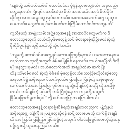
‘ကျမတို့ တစ်ပတ်တစ်ခါ ထောင်ဝင်စာ ပုံမှန်သွားတွေ့မယ်။ အခုလည်း
တွေ့နေတယ်။ ပြီးရင် ထောင်ထဲမှာ စိတ် အားမငယ်အောင် စိတ်ပိုင်း
ဆိုင်ရာ အားပေးမှုတွေ လုပ်ပေးတယ်။ အစားအသောက်တွေ ယူသွား
ပေးတယ်။ မလွှတ်မချင်းတစ်ပတ်တစ်ကြိမ်ထောင်ဝင်စာတွေ့မယ်”
ကူညီနေတဲ့ အမျိုးသမီးအဖွဲ့တွေအနေနဲ့ အာဏာပိုင်တွေဖက်က ဒီ
တောင်သူတွေကို ဘယ်လိုပုဒ်မတွေနဲ့ ထပ် မံတရားစွဲဆိုဦးမလဲဆိုတဲ့
စိုးရိမ်ပူပန်မှုတွေရှိတယ်လို့ ဆိုပါတယ်။
“ကျမတို့ ထောင်ဝင်စာတွေ့ရင် စကားပြောခွင့်ရတယ်။ ဗမာစကားနားမ
လည်တာက သူတို့အတွက် စိမ်ခေါ်မှုဖြစ် နေတယ်။ ဘယ်အချိန်ထိ ဒီလို
မျိုးနေသွားရမလဲ။ ဘယ်လောက်အထိ အချုပ်ထဲမှာ ဆက်ပြီး
ထိန်းသိမ်းခံရမလဲ ဆိုတဲ့ စိမ်ခေါ်မှုတွေရှိတယ်။ ဘာဖြစ်လို့လဲဆိုတော့
အခုလက်ရှိ အစိုးရလက်ထက်မှာဘဲပြောပြော၊ ပြီးခဲ့တဲ့ အစိုးရတွေ
လက်ထက်မှာဘဲပြောပြော ပုဒ်မက သူတို့လိုချင်တဲ့အချိန် လိုသလိုစွဲ
တယ်။ တပ်ချင်တဲ့ ပုဒ်မကို တပ် ပြီးစွဲနေတာ ကျမတို့အတွက်
ခြိမ်းခြောက်မှုတစ်ခုပါ” လို့ မော်ဖရေမြာက ပြောပါတယ်။
တောင်သူတွေအနေနဲ့ တရားစွဲဆိုခံရတဲ့အချိန်ကတည်းက ပြည်နယ်
အစိုးရအဖွဲ့၊ ဝန်ကြီးချုပ်နဲ့ တွေဆုံရန် စာပို့ ထားပေမယ့် လက်ရှိအချိန်
ထိ အကြောင်းပြန်ကြားခြင်းမရှိတဲ့အတွက် ပါဝင်ဖြေရှင်းပေးလိုတဲ့ဆန္ဒ
မရှိဘူးလို့ ယူဆနေကြပါတယ်။