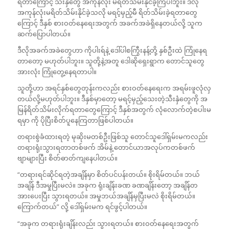
ရတာကြောင့် သီးနှံတွေ အကုန်လုံး မရိတ်သိမ်းနိုင်ခဲ့ကြပါဘူး။ ဒီလို
အကုန်လုံးမရိတ်သိမ်းနိုင်ခဲ့သလို မရင့်မှည့်မီ ရိတ်သိမ်းခဲ့ရတာတွေ
ကြောင့် ဒီနှစ် စားဝတ်နေရေးအတွက် အခက်အခဲရှိနေတယ်လို့ သူက
ဆက်ပြောပါတယ်။
ဒီလိုအခက်အခဲတွေဟာ ကိုပါးရ်နဲ့ ဒေါ်ပါစကြွီးနန့်တို့ နှစ်ဦးထဲ ကြုံနေရ
တာတော့ မဟုတ်ပါဘူး။ သူတို့နဲ့အတူ ဒေါဆိုရှေးရွာက တောင်သူတွေ
အားလုံး ကြုံတွေ့နေရတာပါ။
သူတို့ဟာ အရင်နှစ်တွေတုန်းကလည်း စားဝတ်နေရေးက အရမ်းဖူလုံလှ
တယ်လို့မဟုတ်ပါဘူး။ ဒီနှစ်မှာတော့ မရင့်မှည့်သေးတဲ့သီးနှံတွေကို အ
မြန်ရိတ်သိမ်းလိုက်ရတာတွေကြောင့် ဒီနှစ်အတွက် လုံလောက်တဲ့စပါးမ
ရမှာ ကို ပိုပြီးစိတ်ပူနေကြတာဖြစ်ပါတယ်။
တရားစွဲခံထားရတဲ့ မုဆိုးမတစ်ဦးဖြစ်သူ တောင်သူဒေါ်ရှမ်းမကလည်း
တရားရုံးသွားရတာတစ်ဖက် အိမ်နဲ့ တောင်ယာအလုပ်ကတစ်ဖက်
ဗျာများပြီး စိတ်ဓာတ်ကျနေပါတယ်။
“တရားရင်ဆိုင်ရတဲ့အချိန်မှာ စိတ်ပင်ပန်းတယ်။ စိုးရိမ်တယ်။ ဘယ်
အချိန် ဒီအမှုပြီးမလဲ။ အခုက ရုံးချိန်းခဏ ခဏချိန်းတော့ အချိန်တ
အားပေးပြီး သွားရတယ်။ အမှုဘယ်အချိန်မှပြီးမလဲ စိုးရိမ်တယ်။
ကြောက်တယ်” လို့ ဒေါ်ရှမ်းမက ရင်ဖွင့်ပါတယ်။
“အခုက တရားရုံးချိန်းလည်း သွားရတယ်။ စားဝတ်နေရေးအတွက်