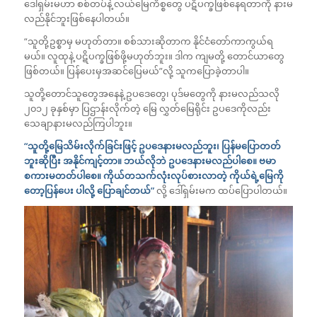
ဒေါ်ရှမ်းမဟာ စစ်တပ်နဲ့ လယ်မြေကိစ္စတွေ ပဋိပက္ခဖြစ်နေရတာကို နားမ
လည်နိုင်ဘူးဖြစ်နေပါတယ်။
“သူတို့ဥစ္စာမှ မဟုတ်တာ။ စစ်သားဆိုတာက နိုင်ငံတော်ကာကွယ်ရ
မယ်။ လူထုနဲ့ ပဋိပက္ခဖြစ်ဖို့မဟုတ်ဘူး။ ဒါက ကျမတို့ တောင်ယာတွေ
ဖြစ်တယ်။ ပြန်ပေးမှအဆင်ပြေမယ်”လို့ သူကပြောခဲ့တာပါ။
သူတို့တောင်သူတွေအနေနဲ့ ဥပဒေတွေ၊ ပုဒ်မတွေကို နားမလည်သလို
၂၀၁၂ ခုနှစ်မှာ ပြဌာန်းလိုက်တဲ့ မြေ လွှတ်မြေရိုင်း ဥပဒေကိုလည်း
သေချာနားမလည်ကြပါဘူး။
“သူတို့မြေသိမ်းလိုက်ခြင်းဖြင့် ဥပဒေနားမလည်ဘူး၊ ပြန်မပြောတတ်
ဘူးဆိုပြီး အနိုင်ကျင့်တာ။ ဘယ်လိုဘဲ ဥပဒေနားမလည်ပါစေ။ ဗမာ
စကားမတတ်ပါစေ။ ကိုယ်တသက်လုံးလုပ်စားလာတဲ့ ကိုယ်ရဲ့မြေကို
တော့ပြန်ပေး ပါလို့ ပြောချင်တယ်”
လို့ ဒေါ်ရှမ်းမက ထပ်ပြောပါတယ်။