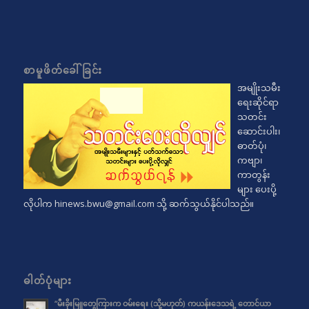
စာမူဖိတ်ခေါ်ခြင်း
အမျိုးသမီး
ရေးဆိုင်ရာ
သတင်း
ဆောင်းပါး၊
ဓာတ်ပုံ၊
ကဗျာ၊
ကာတွန်း
များ ပေးပို့
လိုပါက
hinews.bwu@gmail.com
သို့ ဆက်သွယ်နိုင်ပါသည်။
ဓါတ်ပုံများ
“မီးခိုးမြူတွေကြားက ဝမ်းရေး (သို့မဟုတ်) ကယန်းဒေသရဲ့ တောင်ယာ