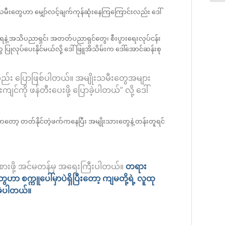
းသမီးတွေဟာ မျှော်လင့်ချက်ကုန်ဆုံးနေကြကြောင်းလည်း ဒေါ်
ိုးရနဲ့ အသိပညာရှင်၊ အတတ်ပညာရှင်တွေ၊ စီးပွားရေးလုပ်ငန်း
ေ ပြုလုပ်ပေးနိုင်မယ်လို့ ဒေါ်ဖြူအိသိမ်းက ဒေါ်အောင်ဆန်းစု
လို့လည်း ပြောဖြစ်ပါတယ်။ အမျိုးသမီးတွေအများ
်ကို ဖန်တီးပေးဖို့ ပြောခဲ့ပါတယ်” လို့ ဒေါ်
တော့ တတ်နိုင်တဲ့ဖက်ကနေပြီး အမျိုးသားတွေနဲ့ တန်းတူရင်
းစားဖို့ အင်မတန်မှ အရေးကြီးပါတယ်။
တရား
တွေဟာ
စက္ကူပေါ်မှာပဲရှိပြီးတော့
ကျမတို့ရဲ့
လူထု
ဲ့ပါတယ်။