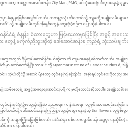
င်တွေကတော့ ကမ္ဘောဇအလင်းတန်း၊ City Mart, PMG, ပင်လုံဆေးရုံ၊ စီးပွားရေးနဲ့လူမှု
မှာ စံနမူနာဖြစ်စေချင်ပါတယ်။ တကမ္ဘာလုံး သိအောင်လို့ ကျမတို့အမျိုးသမီးများဟ
ယ်” လို့ အမျိုးသမီးလုပ်ငန်းရှင်တွေနဲ့ တွေ့ဆုံခဲ့စဉ်က ပြောဆိုခဲ့ပါတယ်။
ံတနိုင်ငံရဲ့ စံနှုန်း၊ စံထားတွေဟာ မြင့်မားလာမှာဖြစ်ပြီး အခွင့် 
ထား တွေနဲ့ မကိုက်ညီဘူးဆိုတဲ့ ဒေါ်အောင်ဆန်းစုကြည်ရဲ့ သုံးသပ်ချက
မီးတွေအတွက် ပိုမိုလုပ်ဆောင်နိုင်မယ်ဆိုတာ ကို ကျမအနေနဲ့ နှစ်သက်တယ်။ အမ
စိတ်မှာ တော်တော်ရှိပြီးသားပါ” လို့ Myanmar Institute of Gender Studies ရဲ့ ဒ
၊ ကိုယ်တိုင်ဦးဆောင်ပြီးတော့ လုပ်နေကြ ကြောင်း၊ အစိုးရပဲလုပ်ပေးဖို့လည်း အ
ုးသမီးတွေရဲ့ အခွင့်အရေးရအောင်လုပ်ဖို့ ကျမတို့တောင်းဆိုတာပါ။ အမျိုးသမီးတွေ 
ပ်ငန်းရှင်(၉)ဦးတွေ့ဆုံချိန်မှာ ပညာရေး၊ ကျန်းမာရေး၊ လူ့စွမ်းအားအရင်းအမြစ်၊ အမ
ပါတယ်လို့ ဒေါ်အောင်ဆန်းစုကြည်နဲ့ တွေ့ဆုံဆွေး နွေးခဲ့တဲ့ Sunflowers လူမှုစ
းကို အများကြီးပြောဖြစ်တယ်။ အဲဒီထဲမှာ စစ်ဘေးရှောင်စခန်းတွေမှာ နေထိုင်တဲ့
အိသိမ်းက ပြောပါတယ်။