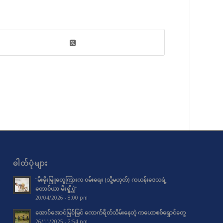
ဓါတ်ပုံများ
“မီးခိုးမြူတွေကြားက ဝမ်းရေး (သို့မဟုတ်) ကယန်းဒေသရဲ့
တောင်ယာ မီးရှို့ပွဲ”
20/04/2026 - 8:00 pm
အောင်အောင်မြင်မြင် ကောက်ရိတ်သိမ်းနေတဲ့ ကယောစစ်ရှောင်တွေ
26/11/2025 - 2:54 pm