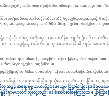
ုးသမီးတွေရဲ့ကိစ္စလည်း အရေးကြီးကြောင်း၊ အဲဒီနေရာများမှာ နေထိုင်နေရတဲ့အမျို
တဲ့ အမျိုးသမီးတွေဟာ စိတ်ပိုင်းဆိုင်ရာ ထိခိုက်မှုတွေရှိတဲ့အတွက် သူတို့ကို အစ
မှုလုပ်ငန်းတွေ သင်ပေးနိုင်ရင် စိတ်ပိုင်းဆိုင် ရာတွေ၊ စိတ်ဓာတ်မြှင့်တင်ပေးမှုတွ
ိုင်ရှိသလိုမျိုး ရပ်ကွက်တိုင်းမှာ ကလေးထိန်းကျောင်း ရှိသင့် တယ်
က် အခဲတွေရှိနေတယ်၊ မိခင်တွေ အလုပ်လုပ်နိုင်ဖို့လည်း အလုပ်ဝန်းကျင
မ္ဘာလုံးအတွက် အင်မတန်မှ အရေးကြီး ကြောင်း၊ မြန်မာနိုင်ငံက အမျိုးသမီးတွေက
က မတ်လ(၆)ရက်နေ့တွင် ပြောဆိုခဲ့ပါတယ်။
ရေး ရေရှည်ဖွံ့ဖြိုး တိုးတက်နိုင်မှာ မဟုတ်ပါဘူး” လို့ ဒေါ်အောင်ဆန်းစုကြည်က ဆိုပါတယ်။
ားမယ်ဆိုရင် တရားဥပဒေစိုးမိုးရေးကိုလည်း အဓိကထားပြီးတော့ စဉ်
ီတူ
အခွင့် အရေးရဖို့
ဘယ်လိုဥပဒေတွေပဲ
ပြဌာန်းပြဌာန်း၊
ဒီဥပဒေ
ရှိနိုင်မှာမဟုတ်ပါဘူးလို့လည်း
ဒေါ်အောင်ဆန်းစုကြည်က
ပြောကြားခ