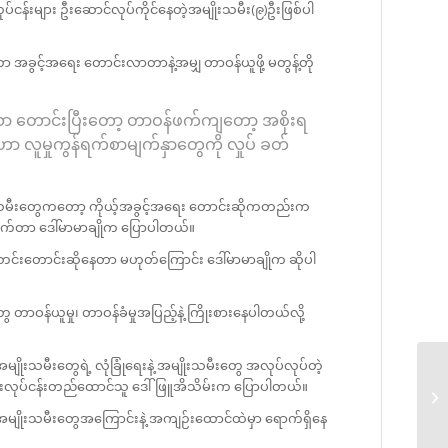
လုပ်ငန်းများ ဦးဆောင်လုပ်ကိုင်နေတဲ့အမျိုးသမီး(၉)ဦးဖြစ်ပါ
ာ အခွင့်အရေး တောင်းလာတာနဲ့အမျှ တာဝန်ယူဖို့ မတွန့်တို
အရေးသာ တောင်းပြီးတော့ တာဝန်ဖက်ကျတော့ အစိုးရ
်ဟာ လူမှုကွန်ရက်စာမျက်နှာတွေကို လှုပ် ခတ်
ျိုးသမီးတွေကတော့ ကိုယ့်အခွင့်အရေး တောင်းဆိုကတည်းက
ါရိုက်တာ ဒေါ်မာမာချိုက ပြောပါတယ်။
တင်းတောင်းဆိုနေတာ မဟုတ်ကြောင်း ဒေါ်မာမာချိုက ဆိုပါ
တာဝန်ယူမှု၊ တာဝန်ခံမှုအပြည့်နဲ့ ကြိုးစားနေပါတယ်လို့
ျိုးသမီးတွေရဲ့ လုံခြုံရေးနဲ့ အမျိုးသမီးတွေ အလုပ်လုပ်တဲ့
ီးပွားလုပ်ငန်းတည်ထောင်သူ ဒေါ်ဖြူအိသိမ်းက ပြောပါတယ်။
တေ
 အမျိုးသမီးတွေအကြောင်းနဲ့ အကျဉ်းထောင်ထဲမှာ ရောက်ရှိနေ