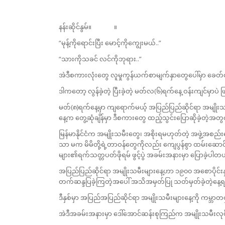
နန်းဆိုင်နွမ်။ ။
“မုန့်ကိုရောင်းပြီး မောင့်ကိုကျွေးမယ်..”
“သားကိုသခင် လင်ကိုဘုရား..”
အဲဒီစကားလုံးတွေ လူမှုကွန်ယက်စာမျက်နှာတွေပေါ်မှာ ခေတ်
ဒါကတော့ လွန်ခဲ့တဲ့ ပြီးခဲ့တဲ့ မတ်လ(၆)ရက်နေ့ ဝန်းကျင်မှာပဲ
မတ်(၈)ရက်နေ့မှာ ကျရောက်မယ့် အပြည်ပြည်ဆိုင်ရာ အမျိုးသမီးမ
နေ့က တွေ့ဆုံချိန်မှာ ဒီစကားတွေ ထည့်သွင်းပြောဆိုခဲ့တဲ့အ
မြန်မာနိုင်ငံက အမျိုးသမီးတွေ၊ အစိုးရမဟုတ်တဲ့ အဖွဲ့အစည
သာ မက မိမိတို့ရဲ့တာဝန်တွေကိုလည်း ကျေပွန်စွာ ထမ်းဆောင
များ၏ရက်သတ္တပတ်ဖိုရမ် ဖွင့်ပွဲ အခမ်းအနားမှာ ပြောခဲ့ပါတ
အပြည်ပြည်ဆိုင်ရာ အမျိုးသမီးများနေ့ဟာ ၁၉၀၀ အစောပိုင်းနှစ်
တက်ဆန္ဒပြခဲ့ကြတဲ့အပေါ် အသိအမှတ်ပြု သတ်မှတ်ခဲ့တဲ့နေ့
ဒီနှစ်မှာ အပြည်အပြည်ဆိုင်ရာ အမျိုးသမီးများနေ့ကို ကမ္ဘာတ
အဲဒီအခမ်းအနားမှာ ဒေါ်အောင်ဆန်းစုကြည်က အမျိုးသမီးလုပ်င