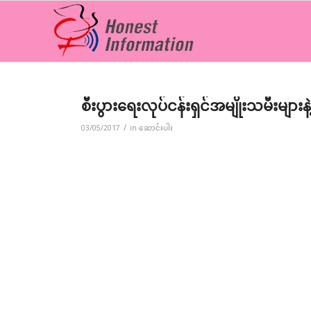
စီးပွားရေးလုပ်ငန်းရှင်အမျိုးသမီးများနဲ့တ
/
03/05/2017
in
ဆောင်းပါး