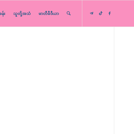
ခန်း
သူတို့အသံ
မာတီမီဒီယာ