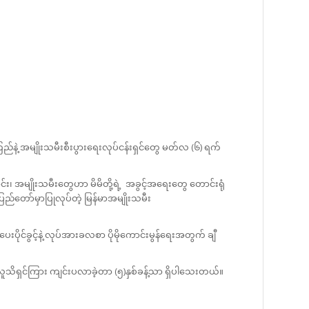
ြည်နဲ့ အမျိုးသမီးစီးပွားရေးလုပ်ငန်းရှင်တွေ မတ်လ (၆) ရက်
၊ အမျိုးသမီးတွေဟာ မိမိတို့ရဲ့ အခွင့်အရေးတွေ တောင်းရုံ
်တော်မှာပြုလုပ်တဲ့ မြန်မာအမျိုးသမီး
ပိုင်ခွင့်နဲ့ လုပ်အားခလစာ ပိုမိုကောင်းမွန်ရေးအတွက် ချီ
ု လူသိရှင်ကြား ကျင်းပလာခဲ့တာ (၅)နှစ်ခန့်သာ ရှိပါသေးတယ်။