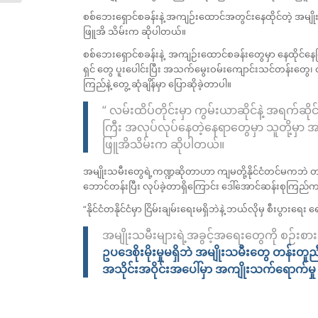
စစ်ဘေးရှောင်စခန်းနဲ့ အကျဉ်းထောင်အတွင်းနေထိုင်တဲ့ အမျိ
ဖြူအိ သိမ်းက ဆိုပါတယ်။
စစ်ဘေးရှောင်စခန်းနဲ့ အကျဉ်းထောင်စခန်းတွေမှာ နေထိုင်နေကြ
ရှင် တွေ ပူးပေါင်းပြီး အသက်မွေးဝမ်းကျောင်းသင်တန်းတွေ၊ လက်
ကြည်နဲ့ တွေ့ ဆုံချိန်မှာ ပြောဆိုခဲ့တာပါ။
“ လမ်းထိပ်တိုင်းမှာ ကွမ်းယာဆိုင်နဲ့ အရက်ဆ
ကြီး အလုပ်လုပ်နေတဲ့နေရာတွေမှာ သူတို့မှာ အခ
ဖြူအိသိမ်းက ဆိုပါတယ်။
အမျိုးသမီးတွေရဲ့ကဏ္ဍဆိုတာဟာ ကျမတို့နိုင်ငံတင်မကဘဲ တက
ဘောင်တန်းပြီး လုပ်ခဲ့တာရှိကြောင်း ဒေါ်အောင်ဆန်းစုကြည်
“နိုင်ငံတနိုင်ငံမှာ ငြိမ်းချမ်းရေးမရှိဘဲနဲ့ ဘယ်လိုမှ စီးပွား
အမျိုးသမီးများရဲ့အခွင့်အရေးတွေကို စဉ်းစ
ဥပဒေစိုးမိုးမှုမရှိဘဲ အမျိုးသမီးတွေ
တန်းတူည
အသိုင်းအဝိုင်းအပေါ်မှာ
အကျိုးသက်ရောက်မှု