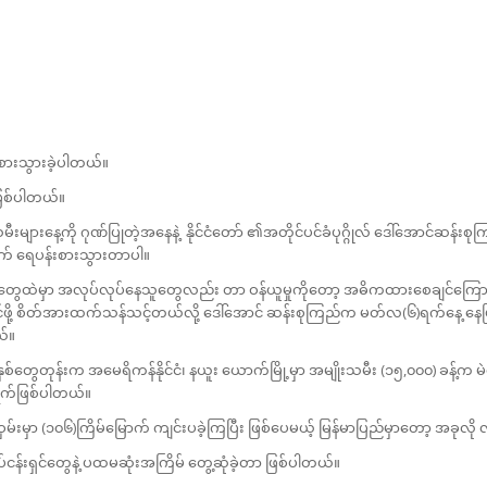
စားသွားခဲ့ပါတယ်။
 ဖြစ်ပါတယ်။
ျားနေ့ကို ဂုဏ်ပြုတဲ့အနေနဲ့ နိုင်ငံတော် ၏အတိုင်ပင်ခံပုဂ္ဂိုလ် ဒေါ်အောင်ဆန်းစုက
တွက် ရေပန်းစားသွားတာပါ။
်းတွေထဲမှာ အလုပ်လုပ်နေသူတွေလည်း တာ ဝန်ယူမှုကိုတော့ အဓိကထားစေချင်ကြောင်း
်ဖို့ စိတ်အားထက်သန်သင့်တယ်လို့ ဒေါ်အောင် ဆန်းစုကြည်က မတ်လ(၆)ရက်နေ့ နေပြည
ယ်။
တွေတုန်းက အမေရိကန်နိုင်ငံ၊ နယူး ယောက်မြို့မှာ အမျိုးသမီး (၁၅,၀၀၀) ခန့်က မဲပေး
ရက်ဖြစ်ပါတယ်။
ဝှမ်းမှာ (၁၀၆)ကြိမ်မြောက် ကျင်းပခဲ့ကြပြီး ဖြစ်ပေမယ့် မြန်မာပြည်မှာတော့ အခုလိ
န်းရှင်တွေနဲ့ ပထမဆုံးအကြိမ် တွေ့ဆုံခဲ့တာ ဖြစ်ပါတယ်။