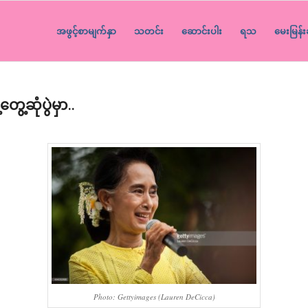
အဖွင့်စာမျက်နှာ
သတင်း
ဆောင်းပါး
ရသ
မေးမြန်း
ွေ့ဆုံပွဲမှာ..
Photo: Gettyimages (Lauren DeCicca)