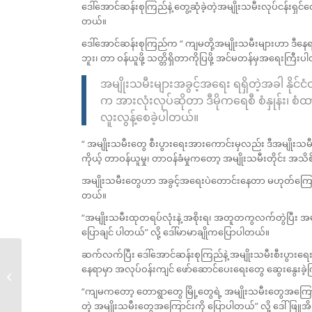
ဒေါ်အောင်ဆန်းစုကြည်နဲ့ တွေ့ဆုံခဲ့တဲ့အမျိုးသမီးလုပ်ငန်းရှ
တယ်။
ဒေါ်အောင်ဆန်းစုကြည်က “ ကျမတို့အမျိုးသမီးများဟာ ဒီနေရာ
ဘူး၊ တာ ဝန်ယူဖို့ သတ္တိရှိတာကိုပြဖို့ အင်မတန်မှအရေးကြီးပါတ
အမျိုးသမီးများအခွင့်အရေး ရရှိတဲ့အခါ နိုင်င
က အားလုံးလုပ်ဆိုတာ ဒီမိုကရေစီ စံနှုန်း၊ စံ
လူးလွန့်စေခဲ့ပါတယ်။
“ အမျိုးသမီးတွေ စီးပွားရေးအားကောင်းမှလည်း ဒီအမျိုးသ
ကိုယ့် တာဝန်ယူမှု၊ တာဝန်ခံမှုကတော့ အမျိုးသမီးတိုင်း အသိ
အမျိုးသမီးတွေဟာ အခွင့်အရေးပဲတောင်းနေတာ မဟုတ်ကြောင်း
တယ်။
“အမျိုးသမီးထုတရပ်လုံးနဲ့ အစိုးရ၊ အတူတကွလက်တွဲပြီး အမျိ
ပြောချင် ပါတယ်” လို့ ဒေါ်မာမာချိုကပြောပါတယ်။
ဆက်လက်ပြီး ဒေါ်အောင်ဆန်းစုကြည်နဲ့ အမျိုးသမီးစီးပွားရေးလု
အလုပ်သမများအပေါ်လိင်စော်ကားမှု
နေရာမှာ အလုပ်ဝန်းကျင် ဖော်ဆောင်ပေးရေးတွေ ဆွေးနွေးခဲ့ကြ
နှင့်...
“ကျမကတော့ တောရွာတွေ မြို့တွေရဲ့ အမျိုးသမီးတွေအကြောင်
တဲ့ အမျိုးသမီးတွေအကြောင်းကို ပြောပါတယ်” လို့ ဒေါ်ဖြူ