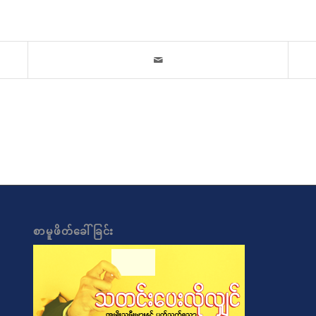
စာမူဖိတ်ခေါ်ခြင်း