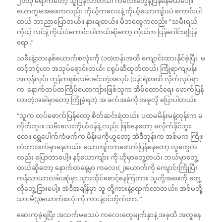
၂၀၀၃ ရောက်တော့ သူပြန်လာတယ်၊ ကလေးတွေနဲ့ပြန်နေမယ်ပေါ့။
ယောက္ခမအဖေကလည်း ကိုယ့်ကလေးနဲ့ ကိုယ့်ယောကျ်ားပဲ ကောင်းပါ
တယ် ဘာညာပြောတယ်။ နားချတယ်။ မိဘတွေကလည်း “သမီးရယ်
ကိုယ့် လင်နဲ့ ကိုယ်ပဲကောင်းပါတယ်ဆိုတော့ ကိုယ်က ပြန်ပေါင်းရပြန်
ရော..”
သမီးနဲ့သားနှစ်ယောက်စလုံးကို (၁၀)တန်းအထိ ကျောင်းထားနိုင်ခဲ့ပြီး မ
တင့်တင့်ဟာ အသုပ်ရောင်းတယ်၊ ငရုပ်ဆီထုတ်တယ်၊ ကြုံရာကျပန်း
အကုန်လုပ်၊ ကွန်ကရစ်လမ်းခင်းတဲ့အလုပ် (ပန်းရံ)အထိ လိုက်လုပ်ရာ
က နောက်ထပ်တကြိမ်ယောကျ်ားဖြစ်သူက အိမ်ထောင်ရေး ဖောက်ပြန်
လာတဲ့အခါမှာတော့ ကြုံခဲ့ရတဲ့ အ ခက်အခဲကို အခုလို ပြောပါတယ်။
“သူက ထပ်ဖောက်ပြန်တော့ စိတ်ဆင်းရဲတယ်။ ပထမမိန်းမနဲ့တုန်းက မ
လိုက်ဘူး။ သမီးလေးကိုယ်ဝန်နဲ့ လည်း ဖြစ်နေတော့ မလိုက်နိုင်ဘူး
လေ။ ရွှေပေါက်ကံဖက်က မိန်းမကိုယူတော့ အဲဒီတုန်းက အစ်မက ကြိုး
တံတားဖက်မှာနေတယ်။ ယောကျ်ားကဖောက်ပြန်နေတော့ လူတွေက
လည်း ပြောတာပေါ့။ နင့်ယောကျ်ား ကို ဟိုမှာတွေ့တယ်၊ ဘယ်မှာတွေ့
တယ်ဆိုတော့ နောက်တနေ့မှာ ကလေး(၂)ယောက်ကို ကျောင်းကြိုပြီး
ကန်သာယာလမ်းဆုံမှာ သွားထိုင်စောင့်နေကြတာ။ သူတို့အဖေကို တွေ့
လိုတွေ့ငြားပေါ့။ အဲဒီအချိန်မှာ သူ တို့ကားနဲ့ရောက်လာတယ်။ အစ်မတို့
သားမိ(၃)ယောက်စလုံးကို ကားနဲ့ဝင်တိုက်တာ..”
ဆေးကုခဲ့ရပြီး အသက်မသေပဲ ကလေးတွေမျက်နှာနဲ့ အခုထိ အတူနေ