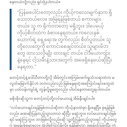
နေတယ်လို့လည်း ရှင်းပြပါတယ်။
“ပြန်မပေါင်းတော့လည်း ကိုယ့်ကလေးမျက်နှာက ရှိ
သေးတယ်လေ။ အမြဲရန်ဖြစ်တယ် စကားများ
တယ်။ သူ က ရိုက်တာတော့ မရှိဘူး။ ဒါပေမယ့်
ကိုယ့်စိတ်ထဲက ခံစားနေရတယ်။ ကလေးနှစ်
ယောက်ရဲ့ ရှေ့ရေးအ တွက်လည်း စိတ်ပူတယ်။ သူ
တို့လေးတွေကို ကောင်းစေချင်တယ်။ သူများမိဘ
တွေ ထားသလိုမျိုး ထားချင် တယ်။ ငါဒီယောကျ်ား
နဲ့နေရင် ငါ့သမီးနဲ့သားအတွက် အဖေရှိနေမယ်ဆိုပြီး
နေရတာ..”
မတင့်တင့်နဲ့ ဒေါ်သီတာတို့လို အိမ်တွင်းအကြမ်းဖက်မှုသံသရာထဲက မ
လွတ်မြောက်နိုင်ဘဲ တဝဲလည်လည် ဖြစ်နေရတဲ့အကြောင်းရင်းတွေထဲ
မှာ ပတ်ဝန်းကျင်ရဲ့ တွန်းပို့မှုတွေလည်း ပါဝင်နေတာတွေ့ရပါတယ်။
မစိုးစိုးဆိုသူက မတင့်တင့်တို့လင်မယားနဲ့ အိမ်နီးချင်းပါ။
“လင်မယားချင်းရန်ဖြစ်တယ်ဆိုတာ ကိုယ့်နားထဲမှာ ရိုးနေပြီ။ ခုရန်ဖြစ်
လည်း ခဏဆိုပြန်တည့်သွားတာပဲ ဆိုပြီး မဆွဲဘူး။ လင်မယားချင်းဖြစ်
ရင် မဆွဲကြဘူး။ ဘာဖြစ်လို့လည်းဆို သူ့တို့ပြန်တည့်သွားရင် ကိုယ်တွေ
ပဲ အမုန်းခံရမှာလေ။ အဲဒါကြောင့်မိုလို့။ ရန်ဖြစ်တာ အရမ်းကြမ်းပြီး ကွဲ