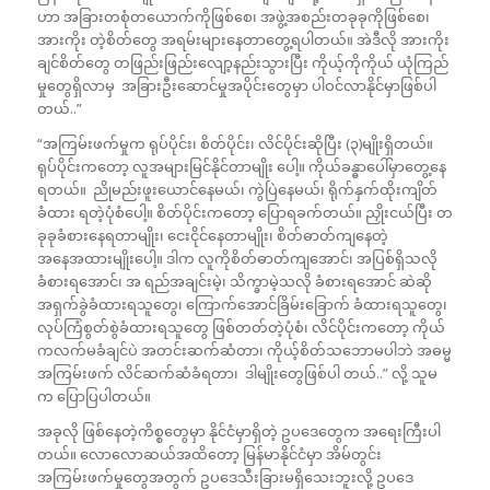
ဟာ အခြားတစုံတယောက်ကိုဖြစ်စေ၊ အဖွဲ့အစည်းတခုခုကိုဖြစ်စေ၊
အားကိုး တဲ့စိတ်တွေ အရမ်းများနေတာတွေ့ရပါတယ်။ အဲဒီလို အားကိုး
ချင်စိတ်တွေ တဖြည်းဖြည်းလျော့နည်းသွားပြီး ကိုယ့်ကိုကိုယ် ယုံကြည်
မှုတွေရှိလာမှ အခြားဦးဆောင်မှုအပိုင်းတွေမှာ ပါဝင်လာနိုင်မှာဖြစ်ပါ
တယ်..”
“အကြမ်းဖက်မှုက ရုပ်ပိုင်း၊ စိတ်ပိုင်း၊ လိင်ပိုင်းဆိုပြီး (၃)မျိုးရှိတယ်။
ရုပ်ပိုင်းကတော့ လူအများမြင်နိုင်တာမျိုး ပေါ့။ ကိုယ်ခန္ဓာပေါ်မှာတွေ့နေ
ရတယ်။ ညိုမည်းဖူးယောင်နေမယ်၊ ကွဲပြဲနေမယ်၊ ရိုက်နှက်ထိုးကျိတ်
ခံထား ရတဲ့ပုံစံပေါ့။ စိတ်ပိုင်းကတော့ ပြောရခက်တယ်။ ညှိုးငယ်ပြီး တ
ခုခုခံစားနေရတာမျိုး၊ ငေးငိုင်နေတာမျိုး၊ စိတ်ဓာတ်ကျနေတဲ့
အနေအထားမျိုးပေါ့။ ဒါက လူကိုစိတ်ဓာတ်ကျအောင်၊ အပြစ်ရှိသလို
ခံစားရအောင်၊ အ ရည်အချင်းမဲ့၊ သိက္ခာမဲ့သလို ခံစားရအောင် ဆဲဆို
အရှက်ခွဲခံထားရသူတွေ၊ ကြောက်အောင်ခြိမ်းခြောက် ခံထားရသူတွေ၊
လုပ်ကြံစွတ်စွဲခံထားရသူတွေ ဖြစ်တတ်တဲ့ပုံစံ၊ လိင်ပိုင်းကတော့ ကိုယ်
ကလက်မခံချင်ပဲ အတင်းဆက်ဆံတာ၊ ကိုယ့်စိတ်သဘောမပါဘဲ အဓမ္မ
အကြမ်းဖက် လိင်ဆက်ဆံခံရတာ၊ ဒါမျိုးတွေဖြစ်ပါ တယ်..” လို့ သူမ
က ပြောပြပါတယ်။
အခုလို ဖြစ်နေတဲ့ကိစ္စတွေမှာ နိုင်ငံမှာရှိတဲ့ ဥပဒေတွေက အရေးကြီးပါ
တယ်။ လောလောဆယ်အထိတော့ မြန်မာနိုင်ငံမှာ အိမ်တွင်း
အကြမ်းဖက်မှုတွေအတွက် ဥပဒေသီးခြားမရှိသေးဘူးလို့ ဥပဒေ