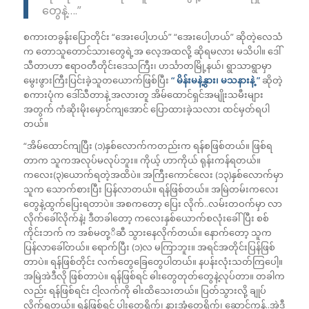
တွေနဲ့….”
စကားတခွန်းပြောတိုင်း “အေးပေါ့ဟယ်” “အေးပေါ့ဟယ်” ဆိုတဲ့လေသံ
က တောသူတောင်သားတွေရဲ့အ လေ့အထလို့ ဆိုရမလား မသိပါ။ ဒေါ်
သီတာဟာ ဧရာဝတီတိုင်းဒေသကြီး၊ ဟင်္သာတမြို့နယ်၊ ရွာသာရွာမှာ
မွေးဖွားကြီးပြင်းခဲ့သူတယောက်ဖြစ်ပြီး
“ မိန်းမနဲ့နွား၊ မသနားနဲ့ ”
ဆိုတဲ့
စကားပုံက ဒေါ်သီတာနဲ့ အလားတူ အိမ်ထောင်ရှင်အမျိုးသမီးများ
အတွက် ကံဆိုးမိုးမှောင်ကျအောင် ပြောထားခဲ့သလား ထင်မှတ်ရပါ
တယ်။
“အိမ်ထောင်ကျပြီး (၁)နှစ်လောက်ကတည်းက ရန်စဖြစ်တယ်။ ဖြစ်ရ
တာက သူကအလုပ်မလုပ်ဘူး။ ကိုယ့် ဟာကိုယ် ရုန်းကန်ရတယ်။
ကလေး(၃)ယောက်ရတဲ့အထိပဲ။ အကြီးကောင်လေး (၁၃)နှစ်လောက်မှာ
သူက သောက်စားပြီး ပြန်လာတယ်။ ရန်ဖြစ်တယ်။ အမြဲတမ်းကလေး
တွေနဲ့ထွက်ပြေးရတာပဲ။ အစကတော့ ပြေး လိုက်..လမ်းတဝက်မှာ လာ
လိုက်ခေါ်လိုက်နဲ့၊ ဒီတခါတော့ ကလေးနှစ်ယောက်စလုံးခေါ်ပြီး စစ်
ကိုင်းဘက် က အစ်မတု့ိဆီ သွားနေလိုက်တယ်။ နောက်တော့ သူက
ပြန်လာခေါ်တယ်။ ရောက်ပြီး (၁)လ မကြာဘူး။ အရင်အတိုင်းပြန်ဖြစ်
တာပဲ။ ရန်ဖြစ်တိုင်း လက်တွေခြေတွေပါတယ်။ နပန်းလုံးသတ်ကြပေါ့။
အမြဲအဲဒီလို ဖြစ်တာပဲ။ ရန်ဖြစ်ရင် ဓါးတွေတုတ်တွေနဲ့လုပ်တာ။ တခါက
လည်း ရန်ဖြစ်ရင်း ငါ့လက်ကို ဓါးထိသေးတယ်။ ပြတ်သွားလို့ ချုပ်
လိုက်ရတယ်။ ရန်ဖြစ်ရင် ပါးတွေရိုက်၊ နားအုံတွေရိုက်၊ ဆောင့်ကန်..အဲဒီ