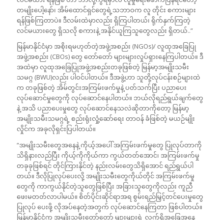
တမျိုးပေါ့နော်၊ အိမ်ထောင်ရှင်တွေရဲ့သဘာဝက လူ တိုင်း စကားများ
ရန်ဖြစ်ကြတာပဲ။ ဒီလမ်းထဲမှာလည်း ရှိကြပါတယ်၊ ရိုက်နှက်ကြတဲ့
လင်မယားတွေ ရှိသလို စကားနဲ့ အနိုင်ယူကြသူတွေလည်း ရှိတယ်..”
မြန်မာနိုင်ငံမှာ အစိုးရမဟုတ်တဲ့အဖွဲ့အစည်း (NGOs)/ လူထုအခြေပြု
အဖွဲ့အစည်း (CBOs) တွေ တော်တော် များများလှုပ်ရှားနေကြပါတယ်။ ဒီ
အထဲမှာ လူထုအခြေပြုအဖွဲ့အစည်းတခုဖြစ်တဲ့ မြန်မာ့အမျိုးသမီး
သမဂ္ဂ (BWU)လည်း ပါဝင်ပါတယ်။ ဒီအဖွဲ့ဟာ သူတို့လုပ်ငန်းစဉ်များထဲ
က တခုဖြစ်တဲ့ အိမ်တွင်းအကြမ်းဖက်မှုနဲ့ ပတ်သက်ပြီး ပညာပေး
လုပ်ဆောင်မှုတွေကို လုပ်ဆောင်နေပါတယ်။ ဘယ်လိုရည်ရွယ်ချက်တွေ
နဲ့ အသိ ပညာပေးမှုတွေ လုပ်ဆောင်နေသလဲဆိုတာကိုတော့ မြန်မာ့
အမျိုးသမီးသမဂ္ဂရဲ့ စည်းရုံးလှုံ့ဆော်ရေး တာဝန် ခံဖြစ်တဲ့ မယဉ်မျိုး
လှိုင်က အခုလိုရှင်းပြပါတယ်။
“အမျိုးသမီးတွေအနေနဲ့ ကိုယ့်အပေါ် အကြမ်းဖက်မှုတွေ ပြုလုပ်တာကို
သိရှိနားလည်ပြီး ကိုယ့်ကိုကိုယ်ကာ ကွယ်တတ်အောင်၊ အကြမ်းဖက်မှု
တခုခုဖြစ်ရင် တိုင်ကြားနိုင်တဲ့ နည်းလမ်းတွေသိရှိအောင် ရည်ရွယ်ပါ
တယ်။ ဒီလိုပြုလုပ်ပေးလို့ အမျိုးသမီးတွေကိုယ်တိုင် အကြမ်းဖက်မှု
တွေကို ကာကွယ်နိုင်တဲ့သူတွေဖြစ်ပြီး အခြားသူတွေကိုလည်း ကူညီ
ဖေးမတတ်လာပါမယ်။ စိတ်ပိုင်းဆိုင်ရာအရ စွမ်းရည်မြှင့်တင်ပေးမှုတွေ
ပြုလုပ် ပေးဖို့ လိုအပ်နေတဲ့အတွက် လုပ်ဆောင်နေကြတာ ဖြစ်ပါတယ်။
မြန်မာနိုင်ငံက အမျိုးသမီးတော်တော် များများရဲ့ လက်ရှိအခြေအနေ