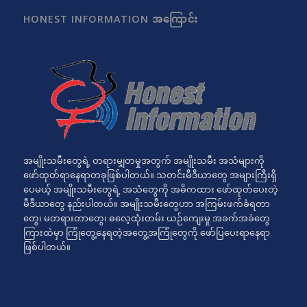
HONEST INFORMATION အကြောင်း
အမျိုးသမီးတွေရဲ့ တရားမျှတမှုအတွက် အမျိုးသမီး အသံများကို
ဖော်ထုတ်ရာနေရာတခုဖြစ်ပါတယ်။ သတင်းမီဒီယာတွေ အများကြီးရှိ
ပေမယ့် အမျိုးသမီးတွေရဲ့ အသံတွေကို အဓိကထား ဖော်ထုတ်ပေးတဲ့
မီဒီယာတွေ နည်းပါတယ်။ အမျိုးသမီးတွေဟာ အကြမ်းဖက်ခံရတာ
တွေ၊ မတရားတာတွေ၊ ဓလေ့ထုံးတမ်း ယဉ်ကျေးမှု အခက်အခဲတွေ
ကြားထဲမှာ ကြုံတွေ့နေရတဲ့အတွေ့အကြုံတွေကို ဖော်ပြပေးရာနေရာ
ဖြစ်ပါတယ်။