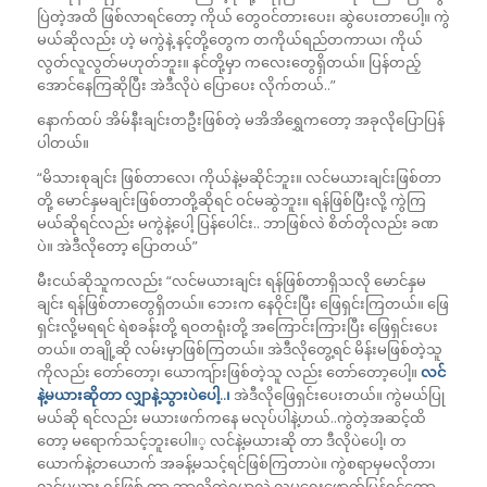
ပြဲတဲ့အထိ ဖြစ်လာရင်တော့ ကိုယ် တွေဝင်တားပေး၊ ဆွဲပေးတာပေါ့။ ကွဲ
မယ်ဆိုလည်း ဟဲ့ မကွဲနဲ့ နင့်တို့တွေက တကိုယ်ရည်တကာယ၊ ကိုယ်
လွတ်လူလွတ်မဟုတ်ဘူး။ နင်တို့မှာ ကလေးတွေရှိတယ်။ ပြန်တည့်
အောင်နေကြဆိုပြီး အဲဒီလိုပဲ ပြောပေး လိုက်တယ်..”
နောက်ထပ် အိမ်နီးချင်းတဦးဖြစ်တဲ့ မအိအိရွှေကတော့ အခုလိုပြောပြန်
ပါတယ်။
“မိသားစုချင်း ဖြစ်တာလေ၊ ကိုယ်နဲ့မဆိုင်ဘူး။ လင်မယားချင်းဖြစ်တာ
တို့ မောင်နှမချင်းဖြစ်တာတို့ဆိုရင် ဝင်မဆွဲဘူး။ ရန်ဖြစ်ပြီးလို့ ကွဲကြ
မယ်ဆိုရင်လည်း မကွဲနဲ့ပေါ့ ပြန်ပေါင်း.. ဘာဖြစ်လဲ စိတ်တိုလည်း ခဏ
ပဲ။ အဲဒီလိုတော့ ပြောတယ်”
မီးငယ်ဆိုသူကလည်း “လင်မယားချင်း ရန်ဖြစ်တာရှိသလို မောင်နှမ
ချင်း ရန်ဖြစ်တာတွေရှိတယ်။ ဘေးက နေဝိုင်းပြီး ဖြေရှင်းကြတယ်။ ဖြေ
ရှင်းလို့မရရင် ရဲစခန်းတို့ ရဝတရုံးတို့ အကြောင်းကြားပြီး ဖြေရှင်းပေး
တယ်။ တချို့ဆို လမ်းမှာဖြစ်ကြတယ်။ အဲဒီလိုတွေ့ရင် မိန်းမဖြစ်တဲ့သူ
ကိုလည်း တော်တော့၊ ယောကျ်ားဖြစ်တဲ့သူ လည်း တော်တော့ပေါ့။
လင်
နဲ့မယားဆိုတာ
လျှာနဲ့သွားပဲပေါ့
..
၊
အဲဒီလိုဖြေရှင်းပေးတယ်။ ကွဲမယ်ပြု
မယ်ဆို ရင်လည်း မယားဖက်ကနေ မလုပ်ပါနဲ့ဟယ်..ကွဲတဲ့အဆင့်ထိ
တော့ မရောက်သင့်ဘူးပေါ။့ လင်နဲ့မယားဆို တာ ဒီလိုပဲပေါ့၊ တ
ယောက်နဲ့တယောက် အခန့်မသင့်ရင်ဖြစ်ကြတာပဲ။ ကွဲစရာမှမလိုတာ၊
လင်မယား ရန်ဖြစ် တာ ဘာလို့ကွဲရမှာလဲ လူမှုရေးဖောက်ပြန်ရင်တော့