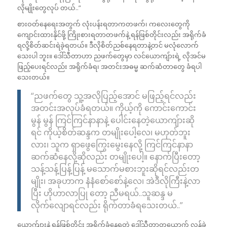
လိုမျိုးတွေလုပ် တယ်..”
စားဝတ်နေရေးအတွက် လုံးပန်းရတာကတဖက်၊ ကလေးတွေကို
ကျောင်းထားနိုင်ဖို့ ကြိုးစားရတာတဖက်နဲ့ ရန်ဖြစ်တိုင်းလည်း အရိုက်ခံ
ရလို့စိတ်ဆင်းရဲခဲ့ရတယ်။ ဒီလိုစိတ်ညစ်နေရတာနဲ့တင် မလုံလောက်
သေးပါ ဘူး။ ဒေါ်သီတာဟာ ညဖက်တွေမှာ လင်ယောကျ်ားရဲ့ လိုအင်မ
ဖြည့်ပေးရင်လည်း အရိုက်ခံရ၊ အတင်းအဓမ္မ ဆက်ဆံတာတွေ ခံရပါ
သေးတယ်။
“ညဖက်တွေ သူ့အလိုပြည့်အောင် မဖြည့်ရင်လည်း
အတင်းအလုပ်ခံရတယ်။ ကိုယ့်ကို ကောင်းကောင်း
မွန် မွန် ကြင်ကြင်နာနာနဲ့ ပေါင်းနေတဲ့ယောကျ်ားဆို
ရင် ကိုယ့်စိတ်ဆန္ဒက တမျိုးပေါ့လေ၊ မဟုတ်ဘူး
လား၊ သူက ရှာဖွေကြွေးမွေးနေလို့ ကြင်ကြင်နာနာ
ဆက်ဆံနေလို့ဆိုလည်း တမျိုးပေါ့။ နောက်ပြီးတော့
သန့်သန့်ပြန့်ပြန့် မသောက်မစားဘူးဆိုရင်လည်းတ
မျိုး၊ အခုဟာက နံနံစော်စော်နဲ့လေ၊ အဲဒီလိုကြီးနဲ့လာ
ပြီး ဟိုဟာလာပြု တော့ ညီမရယ်..သူဆန္ဒ မ
လိုက်လျောရင်လည်း ရိုက်တာခံရသေးတယ်..”
ယောက်ျားနဲ့ ရန်ဖြစ်တိုင်း အရိုက်ခံနေရတဲ့ ဒေါ်သီတာတယောက် လွန်ခဲ့