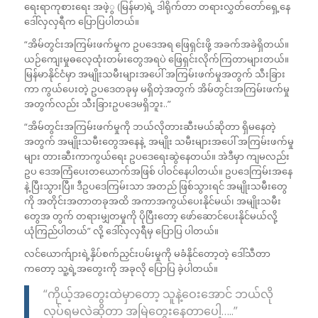
ရေးရာကုစားရေး အဖဲ့ွ (မြန်မာ)ရဲ့ ဒါရိုက်တာ တရားလွှတ်တော်ရှေ့နေ
ဒေါ်လှလှရီက ပြောပြပါတယ်။
“အိမ်တွင်းအကြမ်းဖက်မှုက ဥပဒေအရ ဖြေရှင်းဖို့ အခက်အခဲရှိတယ်။
ယဉ်ကျေးမှုဓလေ့ထုံးတမ်းတွေအရပဲ ဖြေရှင်းလိုက်ကြတာများတယ်။
မြန်မာနိုင်ငံမှာ အမျိုးသမီးများအပေါ် အကြမ်းဖက်မှုအတွက် သီးခြား
ကာ ကွယ်ပေးတဲ့ ဥပဒေတခုမှ မရှိတဲ့အတွက် အိမ်တွင်းအကြမ်းဖက်မှု
အတွက်လည်း သီးခြားဥပဒေမရှိဘူး..”
“အိမ်တွင်းအကြမ်းဖက်မှုကို ဘယ်လိုတားဆီးမယ်ဆိုတာ ရှိမနေတဲ့
အတွက် အမျိုးသမီးတွေအနေနဲ့ အမျိုး သမီးများအပေါ် အကြမ်းဖက်မှု
များ တားဆီးကာကွယ်ရေး ဥပဒေရေးဆွဲနေတယ်။ အဲဒီမှာ ကျမလည်း
ဥပ ဒေအကြံပေးတယောက်အဖြစ် ပါဝင်နေပါတယ်။ ဥပဒေကြမ်းအနေ
နဲ့ ပြီးသွားပြီ။ ဒီဥပဒေကြမ်းသာ အတည် ဖြစ်သွားရင် အမျိုးသမီးတွေ
ကို အတိုင်းအတာတခုအထိ အကာအကွယ်ပေးနိုင်မယ်၊ အမျိုးသမီး
တွေအ တွက် တရားမျှတမှုကို ပိုပြီးတော့ ဖော်ဆောင်ပေးနိုင်မယ်လို့
ယုံကြည်ပါတယ်” လို့ ဒေါ်လှလှရီမှ ပြောပြ ပါတယ်။
လင်ယောက်ျားရဲ့နှိပ်စက်ညှင်းပမ်းမှုကို မခံနိုင်တော့တဲ့ ဒေါ်သီတာ
ကတော့ သူ့ရဲ့အတွေးကို အခုလို ပြောပြ ခဲ့ပါတယ်။
“ကိုယ့်အတွေးထဲမှာတော့ သူနဲ့ဝေးအောင် ဘယ်လို
လုပ်ရမလဲဆိုတာ အမြဲတွေးနေတာပေါ့…..”