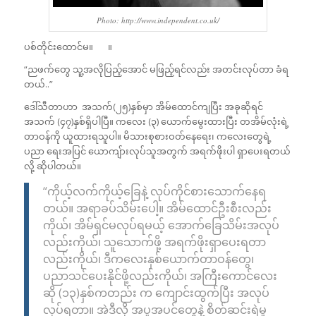
Photo: http://www.independent.co.uk/
ပစ်တိုင်းထောင်မ။ ။
“ညဖက်တွေ သူ့အလိုပြည့်အောင် မဖြည့်ရင်လည်း အတင်းလုပ်တာ ခံရ
တယ်..”
ဒေါ်သီတာဟာ အသက်(၂၅)နှစ်မှာ အိမ်ထောင်ကျပြီး အခုဆိုရင်
အသက် (၄၇)နှစ်ရှိပါပြီ။ ကလေး (၃) ယောက်မွေးထားပြီး တအိမ်လုံးရဲ့
တာဝန်ကို ယူထားရသူပါ။ မိသားစုစားဝတ်နေရေး၊ ကလေးတွေရဲ့
ပညာ ရေးအပြင် ယောကျ်ားလုပ်သူအတွက် အရက်ဖိုးပါ ရှာပေးရတယ်
လို့ ဆိုပါတယ်။
“ကိုယ့်လက်ကိုယ့်ခြေနဲ့ လုပ်ကိုင်စားသောက်နေရ
တယ်။ အရာခပ်သိမ်းပေါ့။ အိမ်ထောင်ဦးစီးလည်း
ကိုယ်၊ အိမ်ရှင်မလုပ်ရမယ့် အောက်ခြေသိမ်းအလုပ်
လည်းကိုယ်၊ သူသောက်ဖို့ အရက်ဖိုးရှာပေးရတာ
လည်းကိုယ်၊ ဒီကလေးနှစ်ယောက်တာဝန်တွေ၊
ပညာသင်ပေးနိုင်ဖို့လည်းကိုယ်၊ အကြီးကောင်လေး
ဆို (၁၃)နှစ်ကတည်း က ကျောင်းထွက်ပြီး အလုပ်
လုပ်ရတာ။ အဲဒီလို အပူအပင်တွေနဲ့ စိတ်ဆင်းရဲမှု