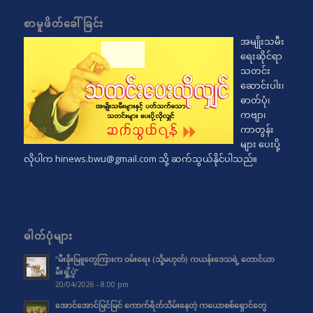
စာမူဖိတ်ခေါ်ခြင်း
အမျိုးသမီး
ရေးဆိုင်ရာ
သတင်း
ဆောင်းပါး၊
ဓာတ်ပုံ၊
ကဗျာ၊
ကာတွန်း
များ ပေးပို့
လိုပါက
hinews.bwu@gmail.com
သို့ ဆက်သွယ်နိုင်ပါသည်။
ဓါတ်ပုံများ
“မီးခိုးမြူတွေကြားက ဝမ်းရေး (သို့မဟုတ်) ကယန်းဒေသရဲ့ တောင်ယာ
မီးရှို့ပွဲ”
20/04/2026 - 8:00 pm
အောင်အောင်မြင်မြင် ကောက်ရိတ်သိမ်းနေတဲ့ ကယောစစ်ရှောင်တွေ