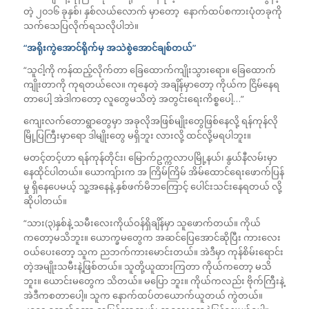
တဲ့ ၂၀၁၆ ခုနှစ်၊ နှစ်လယ်လောက် မှာတော့ နောက်ထပ်စကားပုံတခုကို
သက်သေပြလိုက်ရသလိုပါဘဲ။
“အရိုးကွဲအောင်ရိုက်မှ အသဲစွဲအောင်ချစ်တယ်”
“သူငါ့ကို ကန်ထည့်လိုက်တာ ခြေထောက်ကျိုးသွားရော။ ခြေထောက်
ကျိုးတာကို ကုရတယ်လေ။ ကုနေတဲ့ အချိန်မှာတော့ ကိုယ်က ငြိမ်နေရ
တာပေါ့ အဲဒါကတော့ လူတွေမသိတဲ့ အတွင်းရေးကိစ္စပေါ့…”
ကျေးလက်တောရွာတွေမှာ အခုလိုအဖြစ်မျိုးတွေဖြစ်နေလို့ ရန်ကုန်လို
မြို့ပြကြီးမှာရော ဒါမျိုးတွေ မရှိဘူး လားလို့ ထင်လို့မရပါဘူး။
မတင့်တင့်ဟာ ရန်ကုန်တိုင်း၊ မြောက်ဥက္ကလာပမြို့နယ်၊ နွယ်နီလမ်းမှာ
နေထိုင်ပါတယ်။ ယောကျ်ားက အ ကြိမ်ကြိမ် အိမ်ထောင်ရေးဖောက်ပြန်
မှု ရှိနေပေမယ့် သူ့အနေနဲ့ နှစ်ဖက်မိဘကြောင့် ပေါင်းသင်းနေရတယ် လို့
ဆိုပါတယ်။
“သား(၃)နှစ်နဲ့ သမီးလေးကိုယ်ဝန်ရှိချိန်မှာ သူဖောက်တယ်။ ကိုယ်
ကတော့မသိဘူး။ ယောက္ခမတွေက အဆင်ပြေအောင်ဆိုပြီး ကားလေး
ဝယ်ပေးတော့ သူက ညဘက်ကားမောင်းတယ်။ အဲဒီမှာ ကုန်စိမ်းရောင်း
တဲ့အမျိုးသမီးနဲ့ဖြစ်တယ်။ သူတို့ယူထားကြတာ ကိုယ်ကတော့ မသိ
ဘူး။ ယောင်းမတွေက သိတယ်။ မပြော ဘူး။ ကိုယ်ကလည်း ဗိုက်ကြီးနဲ့
အဲဒီကစတာပေါ့။ သူက နောက်ထပ်တယောက်ယူတယ် ကွဲတယ်။