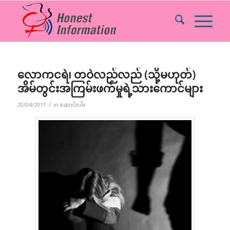
လောကငရဲ၊ တဝဲလည်လည် (သို့မဟုတ်)
အိမ်တွင်းအကြမ်းဖက်မှုရဲ့သားကောင်များ
/
20/04/2017
in
ဆောင်းပါး