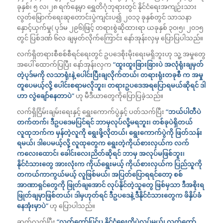
ခုနှစ်၊ ၅ လ၊၂၈ ရက်နေ့မှာ ရွှေတိဂုံဘုရားတွင် နိုင်ငံရေးအကျဉ်းသား
လွတ်မြောက်ရေးဆုတောင်းပွဲကျင်းပ၍ ၂၀၁၃ ခုနှစ်တွင် သာသနာ
နှောင့်ယှက်မှု( ပုဒ်မ ၂၉၆)ဖြင့် တရားစွဲဆိုထားရာ ယခုနှစ် ၃၀၊၅၊ ၂၀၁၅
တွင် ပြစ်ဒဏ် ၆လ ချမှတ်လိုက်ကြောင်း နော်အုန်းလှမှ ပြောပြပါသည်။
လက်ရှိတရားစီစစ်စီရင်ရေးတွင် ဥပဒေစိုးမိုးရေးမရှိဘူးဟု သူ့ အမှုတွေ
အပေါ် ထောက်ပြပြီး နော်အုန်းလှက
“ထူးထူးခြားခြားပဲ အလုံရုံးချမှတ်
တဲ့ပုဒ်မကို လသာရုံးနဲ့ ပေါင်းပြီးချလိုက်တယ်၊ တရားရုံးတခုစီ က အမှု
တူပေမယ့်လို့ ပေါင်းစရာမလိုဘူး၊ တရားဥပဒေအရပြောရမယ်ဆိုရင် ဒါ
ဟာ လွဲချော်နေတာပဲ”
ဟု မီဒီယာတွေကိုပြောပြခဲ့သည်။
လက်ရှိငြိမ်းချမ်းရေးနှင့် ရွှေးကောက်ပွဲနှင့် ပတ်သက်ပြီး
“ဘယ်ပါတီပဲ
တက်တက်၊ ဒီဥပဒေမပြင်ရင် ဘာမှလုပ်လို့မရဘူး၊ တစ်ခုပဲရှိတယ်
လူထုဘက်က မှန်တဲ့လူကို ရွေးဖို့လိုတယ်၊ ရွေးကောက်ပွဲကို ဖြတ်သန်း
ရမယ်၊ ဒါပေမယ့်လို့ လူထုတွေက ရွေးတဲ့ကိုယ်စားလှယ်က လက်
ကလေးထောင်၊ ခေါင်းလေးညိတ်ဆိုရင် ဘာမှ အလုပ်မဖြစ်ဘူး၊
နိုင်ငံသားတွေ အားလုံးက ကိုယ်ရွေးမယ့် ကိုယ်စားလှယ်က ပြည်သူကို
တကယ်ကာကွယ်မယ့် လူဖြစ်မယ်၊ အပြတ်ပြောရရင်တော့ စစ်
အာဏာရှင်တွေကို ဖြုတ်ချအောင် လုပ်နိုင်တဲ့သူတွေ ဖြစ်မှသာ ဒီအစိုးရ
ဖြုတ်ချမှာဖြစ်တယ်၊ ဒါမှဟုတ်ရင် ဒီဥပဒေနဲ့ ဒီနိုင်ငံသားတွေက ဖိနှိပ်ခံ
နေအုံးမှာပဲ”
ဟု ပြောပါသည်။
ဆက်လက်ပြီး
“လွတ်တော်ပြင်ပ နိုင်ငံရေးကိုပဲလုပ်မယ်၊ လွတ်တော်