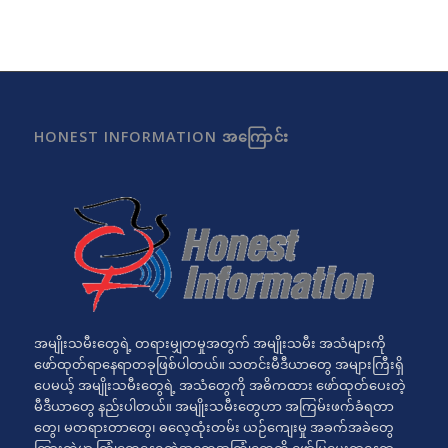
HONEST INFORMATION အကြောင်း
အမျိုးသမီးတွေရဲ့ တရားမျှတမှုအတွက် အမျိုးသမီး အသံများကို
ဖော်ထုတ်ရာနေရာတခုဖြစ်ပါတယ်။ သတင်းမီဒီယာတွေ အများကြီးရှိ
ပေမယ့် အမျိုးသမီးတွေရဲ့ အသံတွေကို အဓိကထား ဖော်ထုတ်ပေးတဲ့
မီဒီယာတွေ နည်းပါတယ်။ အမျိုးသမီးတွေဟာ အကြမ်းဖက်ခံရတာ
တွေ၊ မတရားတာတွေ၊ ဓလေ့ထုံးတမ်း ယဉ်ကျေးမှု အခက်အခဲတွေ