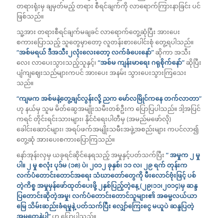
တရားရုံးမှ ချမှတ်မည့် တရား စီရင်ချက်ကို လာရောက်ကြားနာခြင်း ပင်
ဖြစ်သည်။
သူ့အား တရားစီရင်ချက်မချခင် လာရောက်တွေ့ဆုံပြီး အားပေး
စကားပြောသည့် သူတွေမှာတော့ လူတန်းစားပေါင်းစုံ တွေ့ရပါသည်။
“အစ်မရယ် ဒီအသီး၂လုံးလေးတော့ လက်ခံပေးနော်”
ဆိုကာ အသီး
လေး လာပေးသွားသည့်သူနှင့်၊
“အစ်မ ကျန်းမာရေး ဂရုစိုက်နော်”
ဆိုပြီး
ပျံကျဈေးသည်များကပင် အားပေး အနမ်း သွားပေးသွားကြသေး
သည်။
“ကျမက အစ်မနဲ့တွေ့ချင်လွန်းလို့ ညက မော်လမြိုင်ကနေ တက်လာတာ”
ဟု နယ်မှ သူမ မိတ်ဆွေအမျိုးသမီးတစ်ဦးက ပြောပြပါသည်။ ဒါ့အပြင်
ကရင် တိုင်းရင်းသားများ၊ နိုင်ငံရေးပါတီမှ (အမည်မဖော်လို)
ခေါင်းဆောင်များ၊ အရပ်ဖက်အမျိုးသမီးအဖွဲ့အစည်းများ ကပင်လာ၍
တွေ့ဆုံ အားပေးစကားပြောကြသည်။
နော်အုန်းလှမှ ယခုရင်ဆိုင်နေရသည့် အမှုနှင့်ပတ်သက်ပြီး
“ အမှုက ၂ မှု
ပါ။ ၂ မှု စလုံး ပုဒ်မ (၁၈) ပဲ၊ ၂၀၁၂ ခုနှစ်၊ ၁၁ လ၊ ၂၉ ရက် တုန်းက
လက်ပံတောင်းတောင်အရေး သံဃာတော်တွေကို မီးလောင်ဗုံးဖြင့် ပစ်
တဲ့ကိစ္စ အမှုမှန်ဖော်ထုတ်ပေးဖို့ ၂နှစ်ပြည့်တဲ့နေ့ (၂၉၊၁၁၊၂၀၁၄)မှ ဆန္ဒ
ပြတောင်းဆိုတဲ့အမှု၊ လက်ပံတောင်းတောင်သူများ၏ အဓမ္မလယ်ယာ
မြေ သိမ်းဆည်းခံရမှုနဲ့ ပတ်သက်ပြီး လျှော်ကြေးငွေ မယူပဲ ဆန္ဒပြတဲ့
အမှုတွေနဲ့ပါ”
ဟု ပြောပါသည်။