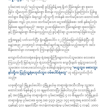
ပုဒ်မ(၁၈) သည် “မည်သူမဆို ခွင့်ပြုမိန့် မရ ရှိဘဲ ငြိမ်းချမ်း စွာ စုဝေး
ခြင်း သို့မဟုတ် ငြိမ်းချမ်းစွာ စီတန်း လှည့်လည်ခြင်း ပြုကြောင်း ပြစ်မှု
ထင်ရှား စီရင်ခြင်း ခံရလျှင် ထိုသူကို တစ်နှစ် ထက်မပိုသော ထောင်ဒဏ်
ဖြစ်စေ၊ ကျပ် ၃ဝ,ဝဝဝ ထက်မပိုသော ငွေဒဏ်ဖြစ်စေ၊ ဒဏ် နှစ်ရပ်လုံး
ဖြစ်စေ ချမှတ်ရမည်” အထူး ဥပဒေဖြစ်သော ငြိမ်းချမ်းစွာ စုဝေးခြင်း
နှင့် ငြိမ်းချမ်းစွာ စီတန်းလှည့်လည် ခွင့်ဆိုင်ရာ ဥပဒေတရပ်ဖြစ်သည်။
ဤအမှုနှင့် ပတ်သက်ပြီး ရုံးချိန်းပေါင်း ၁၂ ကြိမ်မြောက်ဖြစ်ခဲ့ပြီး ထို
နေ့(၁၈၊၉၊၂၀၁၅)တွင် တရားစီရင်ချက်ချ မည်ဖြစ်သည့်အတွက် အင်း
စိန်ထောင်မှာ လာရောက် ကြားနာခြင်းဖြစ်သည်။
ကျောက်တံတားရဲစခန်းမှ ရဲအရာရှိကြီးများကပင်သူမအား လေးစား
ကြသည်ကို မြင်ရသည်၊ ရဲသားကြီးများက ဂျေးဒိုးနတ် မုန့်ဘူးလေးကို
သူမအား လာပေးသော်လည်း ဒေါ်နော်အုန်းလှကမူ
“မယူဘူး၊ မစားဘူး
နင်တို့က ပြည်သူ့ရဲမဟုတ်ဘူး၊ ဝမ်ပေါင်ရဲတွေ”
ဟု ပြောလွှတ်လိုက်
သည်။
ယခုဆိုလျှင် မြို့နယ်ပေါင်း ၄မြို့နယ်မှ တရားရုံးအသီးသီးမှ သူ့အား
ထောင်ဒဏ် ၆နှစ်နှင့် ၄ လ ချမှတ်ထားပြီး ဖြစ်ပါသည်။ လသာမြို့နယ်
နှင့် အလုံမြို့နယ်မှ တရားရုံးက ပုဒ်မ(၁၈)ဖြင့် ၄ လ စီချမှတ်၊ ဒဂုံမြို့နယ်
တရားရုံးမှ ပုဒ်မ(၁၈)၊ ၅၀၅ (ခ)၊ ၄၄၇၊ ၃၅၃၊ ၁၄၇ တွေအရ ထောင်ဒဏ်
၄နှစ်နှင့် ၄လ ချမှတ်ပြီး၊ ဗဟန်းတရားရုံးမှ ပုဒ်မ(၁၈)ဖြင့် ၄ လနှင့် ၂၀၀၇