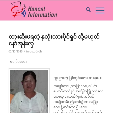
တားဆီးမရတဲ့ နှလုံးသားပိုင်ရှင် သို့မဟုတ်
နော်အုန်းလှ
/
02/10/2015
in
ဆောင်းပါး
ကချင်မလေး
ထူးခြားတဲ့ မြင်ကွင်းလေး တစ်ခုပါ။
အချုပ်ကား(ကာပြာလေး)ပေါ်က
ယောဂီထဘီနှင့် အင်္ကျီအဖြူဝတ်ဆင်
ထားတဲ့ အသက်(၅၀)ကျော်ခန့်
အမျိုးသမီးကြီးတစ်ဦးက အပြုံး
လေးနဲ့ ဆင်းလာပြီး ဘေး
ပတ်ဝန်းကျင်ရှိလူတွေကို နှုတ်ဆက်