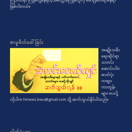
ကြားထဲမှာ ကြုံတွေ့နေရတဲ့အတွေ့အကြုံတွေကို ဖော်ပြပေးရာနေရာ
ဖြစ်ပါတယ်။
စာမူဖိတ်ခေါ်ခြင်း
အမျိုးသမီး
ရေးဆိုင်ရာ
သတင်း
ဆောင်းပါး၊
ဓာတ်ပုံ၊
ကဗျာ၊
ကာတွန်း
များ ပေးပို့
လိုပါက
hinews.bwu@gmail.com
သို့ ဆက်သွယ်နိုင်ပါသည်။
ဓါတ်ပုံများ