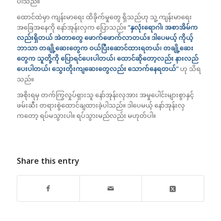
ပါသည်။
ထောင်ထဲမှာ ကျန်းမာရေး ထိခိုက်မှုတွေ ရှိသည်ဟု သူ့ ကျန်းမာရေး
အခြေအနေကို နော်အုန်းလှက ပြောသည်။
“နှလုံးရောဂါ၊ အစာအိမ်က
လည်းရှိတယ် အဲတာတွေ ဖောက်ဖောက်လာတယ်။ ဒါပေမယ့် ကိုယ့်
ဘာသာ တချို့ဆေးတွေက ဝယ်ပြီးဆောင်ထားရတယ်၊ တချို့ဆေး
တွေက သူတို့ကို ပြောရင်ပေးပါတယ်၊ ထောင်ဆိုတော့လည်း နားလည်
ပေးပါတယ်၊ သွေးတိုးကျဆေးတွေလည်း သောက်နေရတယ်”
ဟု သိရ
သည်။
အစိုးရမှ တက်ကြွလှုပ်ရှားသူ နော်အုန်းလှအား အမှုပေါင်းများစွာနှင့်
ဖမ်းဆီး တရားစွဲထောင်ချထားခဲ့ပါသည်။ ဒါပေမယ့် နော်အုန်းလှ
ကတော့ ရပ်မသွားပါ။ ရပ်သွားမည်လည်း မဟုတ်ပါ။
Share this entry