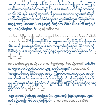
အတွင်းကနေ ဝင်လုပ်ဖို့က စိတ်ကူးတစက် တောင်မရှိဘူး၊ ဘာကြောင့်
လဲဆိုတော့ လွတ်တော်ထဲဝင်ရင် ဒီဥပဒေအောက်ပဲ၊ တိုင်းရင်သားတွေ
လည်း ငြိမ်းချမ်းရေးကို ယူတယ်၊ ဒီ၂၀၀၈ အောက်က သွားမယ်ဆိုရင်
လက်နက်ချခိုင်းတာ၊ လက်ခံနိုင်စရာအကြောင်းမရှိဘူး၊ တိုင်ရင်းသား
တွေနဲ့ အလှမ်းဝေးမှာပဲ၊ အစိုးရကိုယ်တိုင်က ငြိမ်းချမ်းရေးကို မလိုချင်
ဘူး၊ စစ်ပွဲလိုချင်တယ်”
ဟု ပြောပါသည်။
ဆက်လက်ပြီး အမျိုးသမီးများများ နိုင်ငံရေး၊ ရွေးကောက်ပွဲတွင် ပါဝင်
လာသည့်အပေါ်
“ဒီမိုကရေစီနိုင်ငံမှာ ရွေးကောက်ပွဲကို ဖြတ်သန်းရမယ်၊
ဒါပေမယ့် ၂၀၀၈ ဖွဲ့စည်းပုံဥပဒေက ဘာမှလုပ်လို့မရဘူး၊ နိုင်ငံသားကို
ဖိနှိပ်တဲ့ ဥပဒေ၊ လူတစ်စုရဲ့ လုပ်ပိုင်ခွင့် ရထားတဲ့ဥပဒေပဲဖြစ်တယ်”
ဟု
ပြောသည်။
ဒေါ်အောင်ဆန်းစုကြည် ရွေးကောက်ပွဲဝင်ရောက်သည့်အပေါ်
“အန်တီစု
က ရွေးကောက်ပွဲဝင်တာဟာ သူ့ရဲ့ အခွင့်အရေးပဲ”။
ဆက်လက်ပြီး
“အမျိုးသမီးတွေ နိုင်ငံရေးမှာ အများကြီးဝင်လာတာတွေ့ရတာ အရမ်း
ကောင်းပါတယ်။ ဒါပေမယ့် ဒေါက်တာညှိညှိသင်းလို ပြောရဲဖို့လိုတယ်၊
ရဲရဲ ပြောရေး၊ ဆိုရေးရှိဖို့လိုတယ် ဥပဒေကြီး မပြင်လို့မရဘူးဆိုတဲ့ အစွဲ
ရှိဖို့လိုတယ်”
ဟု ပြောပါသည်။
“ရွေးကောက်ပွဲဝင်မည့် အမျိုးသမီးတွေအားလုံး ပြည်သူတွေအတွက်
အရဲစွန့်တာမျိုး ဖြစ်စေချင်ကြောင်း”
စကားလက်ဆောင်ပါးလိုက်