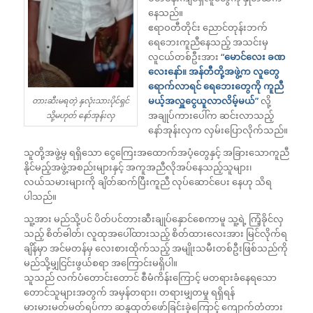
နေသည်။
ဧရာဝတီတိုင်း ညောင်တုန်းဘက်
ရေဘေးကူညီနေသည့် အသင်းမှ
လူငယ်တစ်ဦးအား
“မောင်လေး ခဏ
လေးနော်။ အန်တီတို့အဖွဲ့က လူတွေ
ရောက်လာရင် ရေဘေးတွေကို ကူညီ
မယ့်အလှူငွေယူလာလိမ့်မယ်”
လို့
တားဆီးမရတဲ့ နှလုံးသားပိုင်ရှင်
အချုပ်ကားပေါ်က ဆင်းလာသည့်
သို့မဟုတ် နော်အုန်းလှ
နော်အုန်းလှက လှမ်းပြောလိုက်သည်။
သူတို့အဖွဲ့မှ ရရှိသော ငွေကြေးအထောက်အပံ့တွေနှင့် အခြားသောကူညီ
နိုင်မည့်အဖွဲ့အစည်းများနှင့် အကူအညီလိုအပ်နေသည့်သူများ၊
လယ်သမားများကို ချိတ်ဆက်ပြီးကူညီ လုပ်ဆောင်ပေး နေဟု သိရ
ပါသည်။
သူ့အား မည်သို့ပင် ပိတ်ပင်တားဆီးချုပ်နှောင်စေကာမူ သူ့ရဲ့ ကြံ့ခိုင်လှ
သည့် စိတ်ဓါတ်၊ လူထုအပေါ်ထားသည့် စိတ်ထားလေးအား မြင်လိုက်ရ
ချိန်မှာ အင်မတန်မှ လေးစားထိုက်သည့် အမျိုးသမီးတစ်ဦးဖြစ်သည်ကို
မည်သို့မျှငြင်းဖွယ်စရာ အကြောင်းမရှိပါ။
သူသည် လက်ပံတောင်းတောင် စီမံကိန်းကြောင့် မတရားခံနေရသော
တောင်သူများအတွက် အမှန်တရား၊ တရားမျှတမှု ရရှိရန်
မားမားမတ်မတ်ရပ်ကာ ဆန္ဒထုတ်ဖော်ခြင်းခဲ့ကြောင့် ကျောက်တံတား