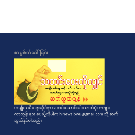
စာမူဖိတ်ခေါ်ခြင်း
အမျိုးသမီးရေးဆိုင်ရာ သတင်းဆောင်းပါး၊ ဓာတ်ပုံ၊ ကဗျာ၊
ကာတွန်းများ ပေးပို့လိုပါက
hinews.bwu@gmail.com
သို့ ဆက်
သွယ်နိုင်ပါသည်။