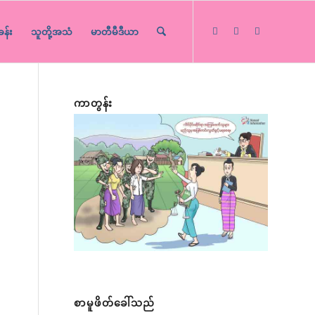
ခန်း
သူတို့အသံ
မာတီမီဒီယာ
ကာတွန်း
စာမူဖိတ်ခေါ်သည်