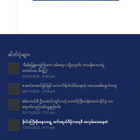
ဓါတ်ပုံများ
“မီးခိုးမြူတွေကြားက ဝမ်းရေး (သို့မဟုတ်) ကယန်းဒေသရဲ့
တောင်ယာ မီးရှို့ပွဲ”
20/04/2026 - 8:00 pm
အောင်အောင်မြင်မြင် ကောက်ရိတ်သိမ်းနေတဲ့ ကယောစစ်ရှောင်တွေ
26/11/2025 - 2:54 pm
စစ်ကောင်စီ ဦးဆောင်ကျင်းပတဲ့ တောင်ကြီးတန်ဆောင်တိုင်ပွဲ လာ
ရောက်လည်ပတ်သူနည်းပါး
22/11/2023 - 7:02 pm
ဖိုဝါဒကြီးစိုးနေသရွေ့ ဖက်ဒရယ်ဒီမိုကရေစီ အလှမ်းဝေးနေဆဲ
13/03/2023 - 4:31 pm