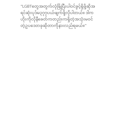
"LGBTတွေအတွက်လုံခြုံပြီးပါဝင်ခွင့်ရှိဖို့ဆိုအ
ရင်ဆုံးပုဒ်မ၃၇၇ပယ်ဖျက်ဖို့လိုပါတယ်။ ဒါက
ဟိုးကိုလိုနီခေတ်ကတည်းကရှိတဲ့အသုံးမဝင်
တဲ့ဥပဒေတခုဆိုတာကိုနားလည်ရမယ်။"