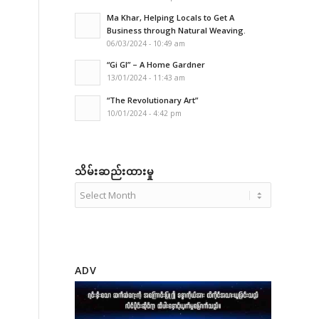
Ma Khar, Helping Locals to Get A
Business through Natural Weaving.
06/03/2024 - 10:49 am
“Gi GI” – A Home Gardner
13/01/2024 - 11:43 am
“The Revolutionary Art”
10/01/2024 - 4:42 pm
သိမ်းဆည်းထားမှု
ADV