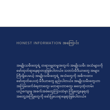
HONEST INFORMATION အကြောင်း
အမျိုးသမီးတွေရဲ့ တရားမျှတမှုအတွက် အမျိုးသမီး အသံများကို
ဖော်ထုတ်ရာနေရာတခုဖြစ်ပါတယ်။ သတင်းမီဒီယာတွေ အများ
ကြီးရှိပေမယ့် အမျိုးသမီးတွေရဲ့ အသံတွေကို အဓိကထား
ဖော်ထုတ်ပေးတဲ့ မီဒီယာတွေ နည်းပါတယ်။ အမျိုးသမီးတွေဟာ
အကြမ်းဖက်ခံရတာတွေ၊ မတရားတာတွေ၊ ဓလေ့ထုံးတမ်း
ယဉ်ကျေးမှု အခက်အခဲတွေကြားထဲမှာ ကြုံတွေ့နေရတဲ့
အတွေ့အကြုံတွေကို ဖော်ပြပေးရာနေရာဖြစ်ပါတယ်။