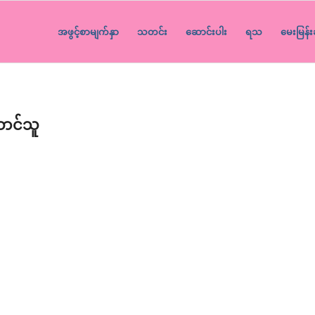
အဖွင့်စာမျက်နှာ
သတင်း
ဆောင်းပါး
ရသ
မေးမြန်း
ာင်သူ