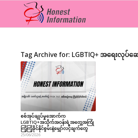
Tag Archive for:
LGBTIQ+ အရေးလုပ်ဆေ
စစ်အုပ်ချုပ်မှုအောက်က
LGBTIQ+အသိုက်အဝန်းရဲ့အတွေ့အကြုံ
ကြံ့ကြံ့ခိုင်နိုင်စွမ်းနဲ့မျှော်လင့်ချက်တွေ
25/06/2026