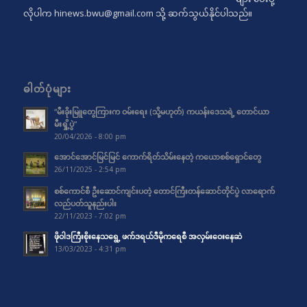
လိုပါက
hinews.bwu@gmail.com
သို့ ဆက်သွယ်နိုင်ပါသည်။
ဓါတ်ပုံများ
“မီးခိုးမြူတွေကြားက ဝမ်းရေး (သို့မဟုတ်) ကယန်းဒေသရဲ့ တောင်ယာ
မီးရှို့ပွဲ”
20/04/2026 - 8:00 pm
အောင်အောင်မြင်မြင် ကောက်ရိတ်သိမ်းနေတဲ့ ကယောစစ်ရှောင်တွေ
26/11/2025 - 2:54 pm
စစ်ကောင်စီ ဦးဆောင်ကျင်းပတဲ့ တောင်ကြီးတန်ဆောင်တိုင်ပွဲ လာရောက်
လည်ပတ်သူနည်းပါး
22/11/2023 - 7:02 pm
ဖိုဝါဒကြီးစိုးနေသရွေ့ ဖက်ဒရယ်ဒီမိုကရေစီ အလှမ်းဝေးနေဆဲ
13/03/2023 - 4:31 pm