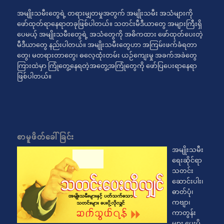
အမျိုးသမီးတွေရဲ့ တရားမျှတမှုအတွက် အမျိုးသမီး အသံများကို
ဖော်ထုတ်ရာနေရာတခုဖြစ်ပါတယ်။ သတင်းမီဒီယာတွေ အများကြီးရှိ
ပေမယ့် အမျိုးသမီးတွေရဲ့ အသံတွေကို အဓိကထား ဖော်ထုတ်ပေးတဲ့
မီဒီယာတွေ နည်းပါတယ်။ အမျိုးသမီးတွေဟာ အကြမ်းဖက်ခံရတာ
တွေ၊ မတရားတာတွေ၊ ဓလေ့ထုံးတမ်း ယဉ်ကျေးမှု အခက်အခဲတွေ
ကြားထဲမှာ ကြုံတွေ့နေရတဲ့အတွေ့အကြုံတွေကို ဖော်ပြပေးရာနေရာ
ဖြစ်ပါတယ်။
စာမူဖိတ်ခေါ်ခြင်း
အမျိုးသမီး
ရေးဆိုင်ရာ
သတင်း
ဆောင်းပါး၊
ဓာတ်ပုံ၊
ကဗျာ၊
ကာတွန်း
များ ပေးပို့