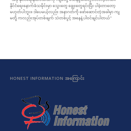
နိုင်ငံရေးနောက်ခံသမိုင်းမှာ သွေးတွေ ချွေးတွေရင်းပြီး ပါခဲ့တာတော့
မဟုတ်ပါဘူး။ ဒါပေမယ့်လည်း အနာဂတ်ကို ဖော်ဆောင်တဲ့အခါမှာ ကျ
မတို့ ကလည်းအုပ်တစ်ချက် သဲတစ်ပွင့် အနေနဲ့ ပါဝင်ချင်ပါတယ်"
HONEST INFORMATION အကြောင်း