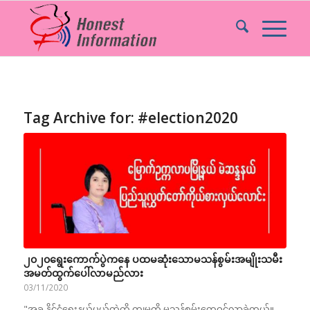
Tag Archive for:
#election2020
၂၀၂၀ရွေးကောက်ပွဲကနေ ပထမဆုံးသောမသန်စွမ်းအမျိုးသမီး
အမတ်ထွက်ပေါ်လာမည်လား
03/11/2020
"အခု နိုင်ငံရေးနယ်ပယ်ထဲကို ကျမတို့ မသန်စွမ်းတွေဝင်လာခဲ့တယ်။